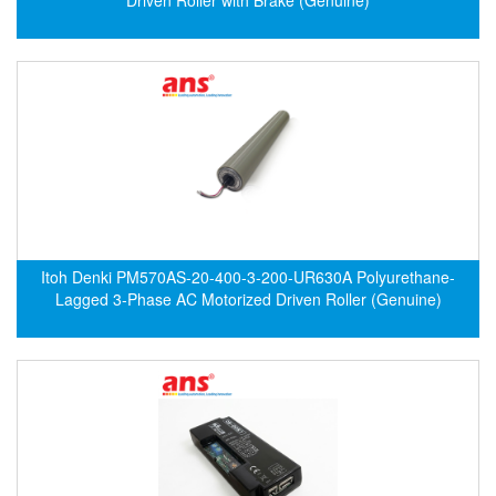
EPC
EPE Process Filters & Accumulators
Epro/Emerson
ERE WIRELESS
Erhardt-Leimer
Erhardt-Leimer
Erhardt-leimer
ERICHSEN
Itoh Denki PM570AS-20-400-3-200-UR630A Polyurethane-
Erinda/Delta
Lagged 3-Phase AC Motorized Driven Roller (Genuine)
ESA Automation Vietnam
Esa Pyronics
Euchner
EUCHNER GmbH + Co. KG VietNam
Eurotherm Vietnam
Eurovent