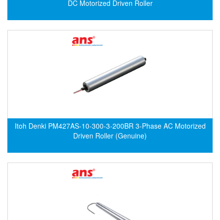
DC Motorized Driven Roller
Flowline
Flow-Mon
Flowserve
Fluke Process Instruments Vietnam
FMS Vietnam
FOKO / Wintriss
Fomotech Vietnam
Forbes Marshall
Itoh Denki PM427AS-10-300-3-200BR 3-Phase AC Motorized
Driven Roller (Genuine)
FORNEY
Fortex
Fortress
Fossil Power Systems
FPZ
Francia Srl Vietnam