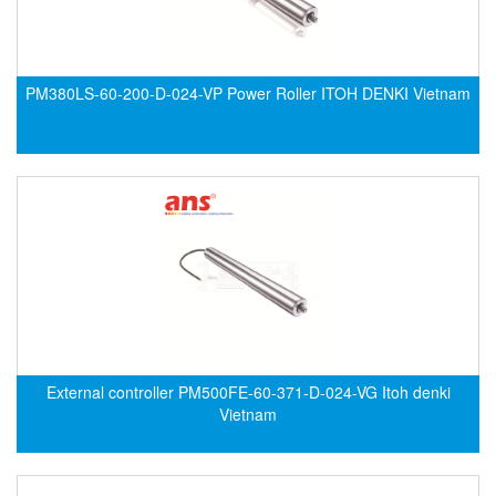
Grizzly Viet Nam
Grundfos
GSEETECH
PM380LS-60-200-D-024-VP Power Roller ITOH DENKI Vietnam
GURLEY
H&T Korea
Hach
HALS LUBE
Halstrup Walcher
HANMI
HANMI TECHWIN
Hans Hennig
Hanshin feeder
External controller PM500FE-60-371-D-024-VG Itoh denki
Vietnam
Hans-Schmidt
Harold G. Schaevitz Industries Vietnam
Hawe