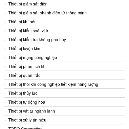
Chromalox
Thiết bị giám sát điện
ChuanYi
Thiết bị giám sát phanh điện từ thông minh
CIC
Thiết bị khí nén
Clage
Thiết bị kiểm soát vị trí
Clake Fololo
Thiết bị kiểm tra không phá hủy
Clark Cooper
Thiết bị luyện kim
CMC Ventilazione
Thiết bị mạng công nghiệp
Coax Valves Inc
Thiết bị phân tích khí
Codel
Thiết bị quan trắc
Cofimco
Thiết bị thổi khí công nghiệp tiết kiệm năng lượng
Coltraco
Thiết bị thủy lực
Comat Releco
Thiết bị tự động hóa
Comax
Thiết bị vật tư ngành lạnh
COMETECH VietNam
Thiết bị xử lý tín hiệu
COMFILE Technology
TORQ Corporation