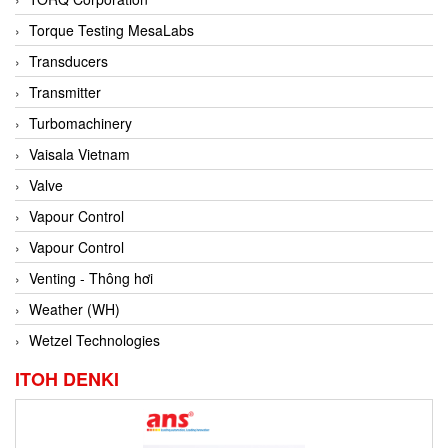
Conch
Torque Testing MesaLabs
Conductix/ WAMPFLER
Transducers
Contrec
Transmitter
Contrinex
Turbomachinery
Control Solution Minesota
Vaisala Vietnam
Copeland
Valve
Cortem
Vapour Control
Cosa Xentaur
Vapour Control
Cosil
Venting - Thông hơi
Coulton
Weather (WH)
Crouzet
Wetzel Technologies
Crowcon
ITOH DENKI
Crutec Dust Zero Vietnam
Crydom