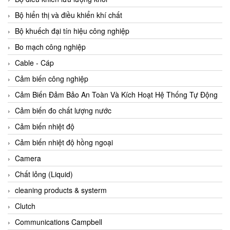
Agate Vietnam
Bộ hiển thị và điều khiển khí chất
AGR International Vietnam
Bộ khuếch đại tín hiệu công nghiệp
Aichi Tokei Denki Vietnam
Bo mạch công nghiệp
Aii Vietnam
Cable - Cáp
AIKOH
Cảm biến công nghiệp
AINUO Vietnam
Cảm Biến Đảm Bảo An Toàn Và Kích Hoạt Hệ Thống Tự Động
AIR MAJOR
Cảm biến đo chất lượng nước
Aira Euro Automation
Cảm biến nhiệt độ
Airtac Vietnam
Cảm biến nhiệt độ hồng ngoại
Airtec Vietnam
Camera
AI-Tek Vietnam
Chất lỏng (Liquid)
Akerstroms Viet Nam
cleaning products & systerm
AKO Armaturen & Separationstechnik
Clutch
AKO Armaturen & Separationstechnik Vietnam
Communications Campbell