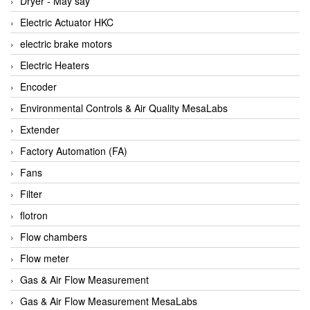
Dryer - Máy sấy
Anritsu
Electric Actuator HKC
ANTEC S.A
electric brake motors
Antico pumps
Electric Heaters
Anybus/ HMS
Encoder
AOBEN
Environmental Controls & Air Quality MesaLabs
Apex Dynamics Vietnam
Extender
Apex Dynamics Vietnam
Factory Automation (FA)
Apiste
Fans
APLISENS VietNam
Filter
Apollo Fire
flotron
Appleton
Flow chambers
AQ Matic
Flow meter
Aqualabo Vietnam
Gas & Air Flow Measurement
Aquametro
Gas & Air Flow Measurement MesaLabs