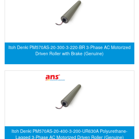
DSTI
DUCATI
Duclean
Dukin Besko
Dunkermotoren
Itoh Denki PM570AS-20-300-3-220-BR 3-Phase AC Motorized
Durag
Driven Roller with Brake (Genuine)
Dwyer
DYH
Dynisco
E+E ELEKTRONIK
E+H
E2S
Earthtech
Eaton
Itoh Denki PM570AS-20-400-3-200-UR630A Polyurethane-
EBMPAPST
Lagged 3-Phase AC Motorized Driven Roller (Genuine)