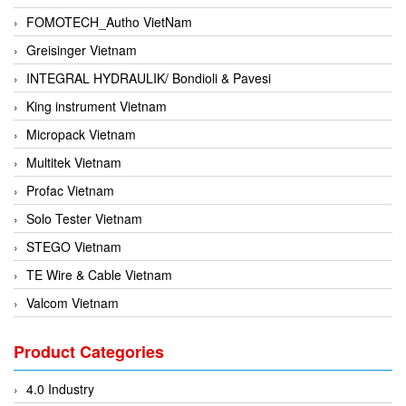
FOMOTECH_Autho VietNam
Greisinger Vietnam
INTEGRAL HYDRAULIK/ Bondioli & Pavesi
King instrument Vietnam
Micropack Vietnam
Multitek Vietnam
Profac Vietnam
Solo Tester Vietnam
STEGO Vietnam
TE Wire & Cable Vietnam
Valcom Vietnam
Woodward Vietnam
Product Categories
3CTEST Vietnam
4B VietNam Vietnam
4.0 Industry