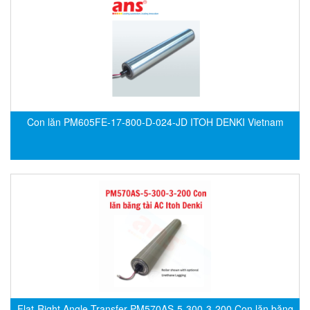
HBC-radiomatic
HBM
Heidenhain
HEINRICHS
HELIOS GmbH/ Helios Heizelemente
Hengesbach
Con lăn PM605FE‐17‐800‐D‐024‐JD ITOH DENKI Vietnam
HENGSHUI
Hengstler
HepcoMotion
herman-tech Viet Nam
Higen motor
High pressure / SPRAGUE Vietnam
Hikmicrotech Vietnam
HILSCHER
Flat-Right Angle Transfer PM570AS-5-300-3-200 Con lăn băng