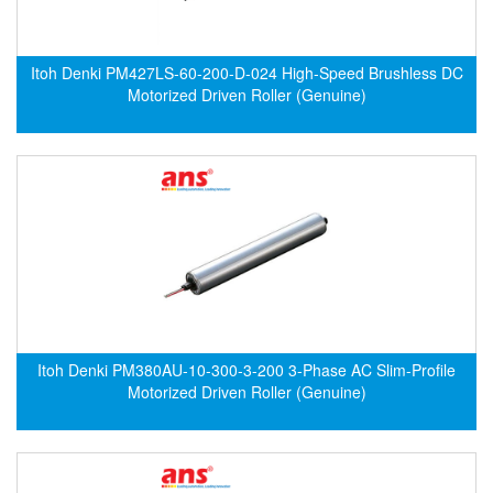
Electro-Sensors Vietnam
Elektrogas Vietnam
Itoh Denki PM427LS-60-200-D-024 High-Speed Brushless DC
Elektrophysik Vietnam
Motorized Driven Roller (Genuine)
elesa-ganter
ELETTA
Elettrotek Kabel
ELGO Electronic
ELIS PLZEŇ
ELMEKO
ELMESS-Thermosystemtechnik
Eltex-Elektrostatik
Itoh Denki PM380AU-10-300-3-200 3-Phase AC Slim-Profile
Eltherm
Motorized Driven Roller (Genuine)
ELTRA Encoder
ELVEM Vietnam
Emaco