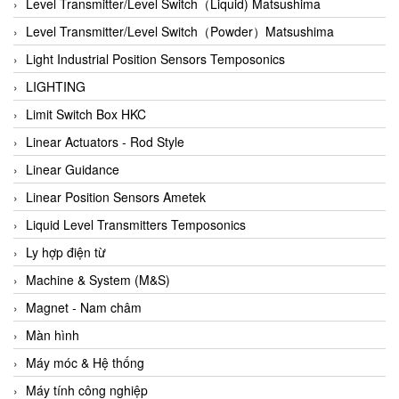
Auma
Level Transmitter/Level Switch（Liquid) Matsushima
Autec
Level Transmitter/Level Switch（Powder）Matsushima
Auto Flow
Light Industrial Position Sensors Temposonics
Automatic valve
LIGHTING
Aventics
Limit Switch Box HKC
Avproglobal
Linear Actuators - Rod Style
Axiomtek
Linear Guidance
AZBIL
Linear Position Sensors Ametek
B&C Electronics
Liquid Level Transmitters Temposonics
B&R
Ly hợp điện từ
Babcok wilcox
Machine & System (M&S)
Baelz Automatic Vietnam
Magnet - Nam châm
Bahr Modultechnik Vietnam
Màn hình
Balluff
Máy móc & Hệ thống
BamBo Vietnam
Máy tính công nghiệp