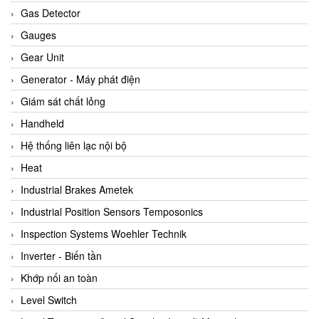
ARCA Regler
Gas Detector
Arcos Hydraulik
Gauges
Ardetem-Sfere-Vietnam
Gear Unit
Argal
Generator - Máy phát điện
AS ENERGI
Giám sát chất lỏng
ASCO CO2
Handheld
Asker
Hệ thống liên lạc nội bộ
AT2E
Heat
ATC Pneumatic
Industrial Brakes Ametek
ATEX System
Industrial Position Sensors Temposonics
ATI - IA
Inspection Systems Woehler Technik
ATI (Analytical Technology Inc)
Inverter - Biến tần
Atos
Khớp nối an toàn
Atrax
Level Switch