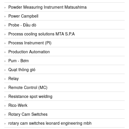
Bihl+wiedemann
Powder Measuring Instrument Matsushima
Bilz
Power Campbell
Binder Connector
Probe - Đầu dò
Biotech
Process cooling solutions MTA S.P.A
BirdX Vietnam
Process Instrument (PI)
BK Vibro
Production Automation
Black Box
Pum - Bơm
BlackBox Vietnam
Quạt thông gió
BLAGDON PUMP
Relay
Bloom Engineering
Remote Control (MC)
Boneng
Resistance spot welding
Bopp & Reuther Messtechnik
Rico-Werk
Bosch
Rotary Cam Switches
Boydcorp
rotary cam switches leonard engineering mbh