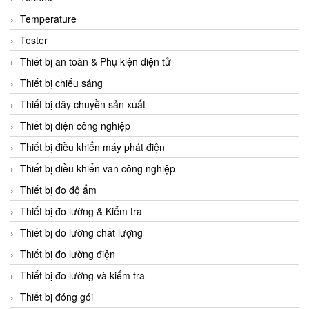
CCS
Temperature
CD Automation
Tester
CEAG Sicherheitst
Thiết bị an toàn & Phụ kiện điện tử
CEIA Vietnam
Thiết bị chiếu sáng
Celduc Vietnam
Thiết bị dây chuyền sản xuất
Cemb
Thiết bị điện công nghiệp
Centec GmbH
Thiết bị điều khiển máy phát điện
CEQUBE
Thiết bị điều khiển van công nghiệp
CHAUVIN ARNOUX
Thiết bị đo độ ẩm
Checkline
Thiết bị đo lường & Kiểm tra
Chino
Thiết bị đo lường chất lượng
Chiyoda Seiki
Thiết bị đo lường điện
Chiyoda-Tsusho
Thiết bị đo lường và kiểm tra
Chongqing Huaneng
Thiết bị đóng gói