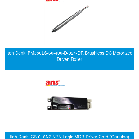
Gasensor
Gave
Gazex
GD GODAI ENGINEERING
GE Panametrics
GEDORE
Itoh Denki PM380LS-60-400-D-024-DR Brushless DC Motorized
GEFA PROCESSTECHNIK GMBH
Driven Roller
Gefran
Gems Sensor
Gemu
GENEBRE
Genesislamp
Geokon Vietnam
GESIPA
Gessmann
Itoh Denki CB-018N2 NPN Logic MDR Driver Card (Genuine)