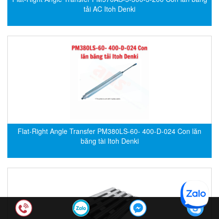
Hima
tải AC Itoh Denki
Hima
HINOTEK Vietnam
Hioki
Hirschmann
HITEC Sensor Developments
HKC
Hodaka
Homa
Flat-Right Angle Transfer PM380LS-60- 400-D-024 Con lăn
Honeywell
băng tài Itoh Denki
Honsberg (GHM)
Houston Vibrator
HOVEN
HOYER
HS-Cooler