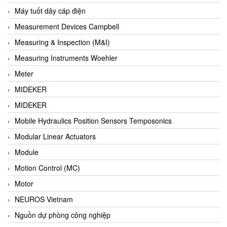
Barel Vietnam
Máy tuốt dây cáp điện
Barksdale
Measurement Devices Campbell
Bartec
Measuring & Inspection (M&I)
Basco
Measuring Instruments Woehler
Baumer
Meter
Baumuller Vietnam
MIDEKER
Baykee
MIDEKER
BBC Bircher Smart Access
Mobile Hydraulics Position Sensors Temposonics
BCS ITALY
Modular Linear Actuators
BEA SENSORS
Module
Beacon Extender
Motion Control (MC)
Beckhoff
Motor
Bedook
NEUROS Vietnam
Bei Sensor
Nguồn dự phòng công nghiệp