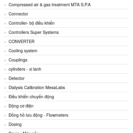
AKUSENSE
Compressed air & gas treatment MTA S.P.A
ALA OFFICINE SPA
Connector
Albrecht-Automatik Viet Nam
Controller- bộ điều khiển
Allen Bradley Vietnam
Controllers Super Systems
Alpha Moisture Vietnam
CONVERTER
Alpha-Achem Vietnam
Cooling system
Alphino
Couplings
ALRE-IT Vietnam
cylinders - xi lanh
Altech
Detector
Amarillo Gear
Dialysis Calibration MesaLabs
Ametek
Điều khiển chuyển động
AMPTRON Vietnam
Động cơ điện
AND Vietnam
Đồng hồ lưu động - Flowmeters
ANDERSON-NEGELE
Dosing
ANDILOG Technologies Vietnam