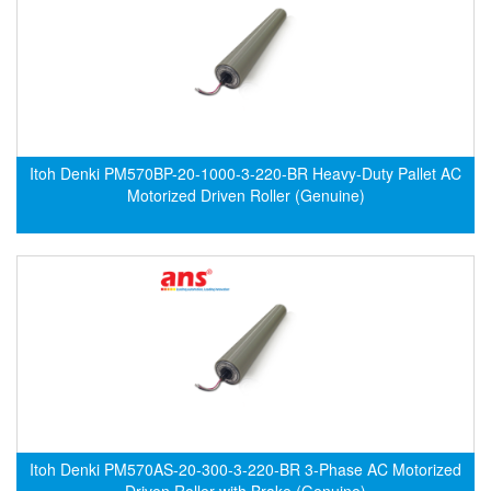
EMC PARTNER
EMCSOSIN
Emerson/Vertiv
EMG
Emotron
Itoh Denki PM570BP-20-1000-3-220-BR Heavy-Duty Pallet AC
ENCEL Vietnam
Motorized Driven Roller (Genuine)
Endress+Hauser
Enensys Vietnam
Enerdoor
Enerpac
ENERSYS
Enolgas
Envada
Environmental Compliance Products
Itoh Denki PM570AS-20-300-3-220-BR 3-Phase AC Motorized
Driven Roller with Brake (Genuine)