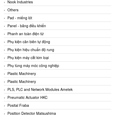
Beijer
Nook Industries
Beinlich-pumps
Others
Beka
Pad - miếng lót
BEKO
Panel - bảng điều khiển
Belimo
Phanh an toàn điện từ
Benetech Vietnam
Phụ kiện căn biên tự động
Bently Nevada
Phụ kiện hiệu chuẩn độ rung
Bentone Vietnam
Phụ kiện máy cắt kim loại
Bernstein Vietnam
Phụ tùng máy móc công nghiệp
Berthold
Plastic Machinery
Bestech
Plastic Machinery
Bestech
PLS, PLC and Network Modules Ametek
BETA
Pneumatic Actuator HKC
Bifold
Posital Fraba
Bihl+wiedemann
Position Detector Matsushima