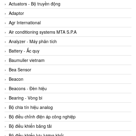
ABB Vietnam
Actuators - Bộ truyền động
AC Infinity Vietnam
Adaptor
AC&E Telecommunications
Agr International
AC&T Vietnam
Air conditioning systems MTA S.P.A
Accepta Vietnam
Analyzer - Máy phân tích
ACCUMAC Vietnam
Battery - Ắc quy
AccuWeb Vietnam
Baumuller vietnam
Acey
Bea Sensor
ACOEM Vietnam
Beacon
ADCA Vietnam
Beacons - Đèn hiệu
ADFweb Vietnam
Bearing - Vòng bi
Adler Vietnam
Bộ chia tín hiệu analog
Ados Vietnam
Bộ điều chỉnh điện áp công nghiệp
Advanced Energy Vietnam
Bộ điều khiển băng tải
Advantech Vietnam
Bộ điều khiển lưu lượng khối