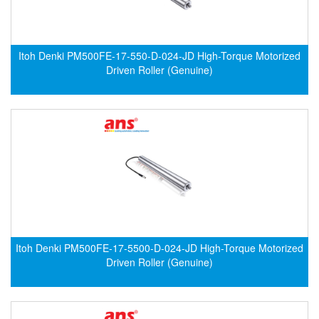
Francis Vietnam
FRANKE
Freezemod
Itoh Denki PM500FE-17-550-D-024-JD High-Torque Motorized
Driven Roller (Genuine)
Fritsch Vietnam
FS CABLE
FS Inc Vietnam
FTM Vietnam
Fuji
Fujian LEAD
Fujikura
Fukuta
Itoh Denki PM500FE-17-5500-D-024-JD High-Torque Motorized
GAI-Tronics
Driven Roller (Genuine)
Gardasoft
GASDNA Vietnam