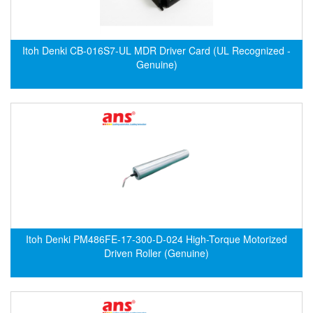
Evoqua
EXAIR
Itoh Denki CB-016S7-UL MDR Driver Card (UL Recognized -
Exergen
Genuine)
Exide Technologies Vietnam
EXOR
FAIRCHILD
FANUC
FDM/ F.lli Della Marca Srl
FEIN
Felm
FESTO
Itoh Denki PM486FE-17-300-D-024 High-Torque Motorized
Driven Roller (Genuine)
FHF (EATON Crouse-Hinds)
Fife/ Maxcess
Fimet