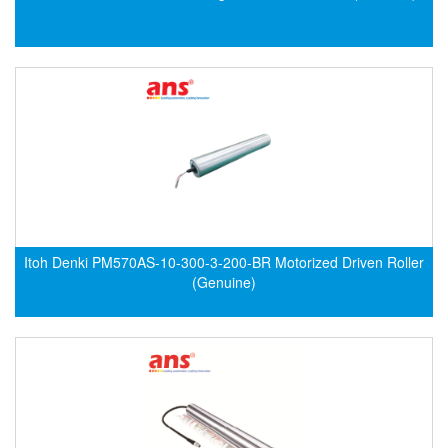
Gestra
GF
Ghisalba
Gill Instruments
Giovenzana Vietnam
Glamox
Glavi
Global Encoder Vietnam
Itoh Denki PM570AS-10-300-3-200-BR Motorized Driven Roller
Glual
(Genuine)
GPA Pump
GRAVITY
Green instruments
GREYSTONE
GREYSTONE