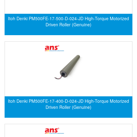
Di-Soric
Di-Soric
Itoh Denki PM500FE-17-500-D-024-JD High-Torque Motorized
Dixon Valve
Driven Roller (Genuine)
Doctor Led Vietnam
DOLD - Autho ANS
Dold Vietnam
Dongdo Tech
Donghwa Valve
Dongkun
Dosing Pump
DR. NEUMANN Peltier-Technik
Itoh Denki PM500FE-17-400-D-024-JD High-Torque Motorized
Driven Roller (Genuine)
Driesen Kern
Dropsa Vietnam
Druck