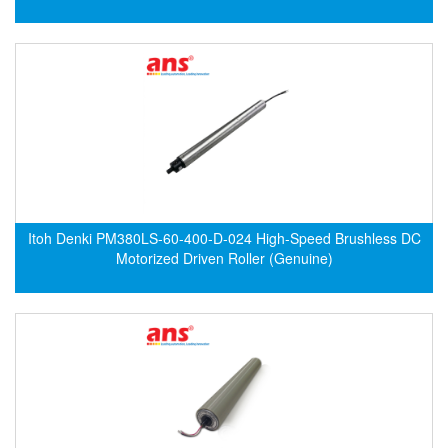
DEIF
Delmhorst VietNam
DELTA
Delta Ohm
Delta sensor
Delta-mobrey
DEMA Engineering/ Foam- IT
Itoh Denki PM380LS-60-400-D-024 High-Speed Brushless DC
DESAX
Motorized Driven Roller (Genuine)
DET-TRONICS
Deublin
Diakont
Dias Infrared
DINA Elektronik
Dinel