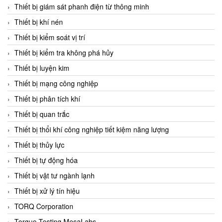
Chromalox
Thiết bị giám sát phanh điện từ thông minh
ChuanYi
Thiết bị khí nén
CIC
Thiết bị kiểm soát vị trí
Clage
Thiết bị kiểm tra không phá hủy
Clake Fololo
Thiết bị luyện kim
Clark Cooper
Thiết bị mạng công nghiệp
CMC Ventilazione
Thiết bị phân tích khí
Coax Valves Inc
Thiết bị quan trắc
Codel
Thiết bị thổi khí công nghiệp tiết kiệm năng lượng
Cofimco
Thiết bị thủy lực
Coltraco
Thiết bị tự động hóa
Comat Releco
Thiết bị vật tư ngành lạnh
Comax
Thiết bị xử lý tín hiệu
COMETECH VietNam
TORQ Corporation
COMFILE Technology
Torque Testing MesaLabs