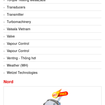
Conch
Transducers
Conductix/ WAMPFLER
Transmitter
Contrec
Turbomachinery
Contrinex
Vaisala Vietnam
Control Solution Minesota
Valve
Copeland
Vapour Control
Cortem
Vapour Control
Cosa Xentaur
Venting - Thông hơi
Cosil
Weather (WH)
Coulton
Wetzel Technologies
Crouzet
Nord
Crowcon
Crutec Dust Zero Vietnam
Crydom