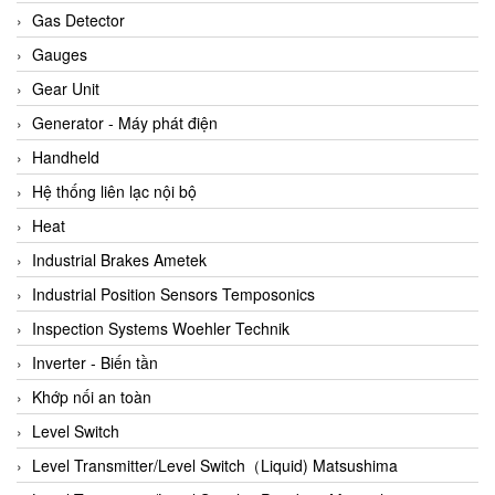
ARCA Regler
Gas Detector
Arcos Hydraulik
Gauges
Ardetem-Sfere-Vietnam
Gear Unit
Argal
Generator - Máy phát điện
AS ENERGI
Handheld
ASCO CO2
Hệ thống liên lạc nội bộ
Asker
Heat
AT2E
Industrial Brakes Ametek
ATC Pneumatic
Industrial Position Sensors Temposonics
ATEX System
Inspection Systems Woehler Technik
ATI - IA
Inverter - Biến tần
ATI (Analytical Technology Inc)
Khớp nối an toàn
Atos
Level Switch
Atrax
Level Transmitter/Level Switch（Liquid) Matsushima