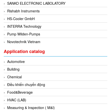
SANKO ELECTRONIC LABOLATORY
Di-Soric
Rishabh Instruments
Di-Soric
HS-Cooler GmbH
Dixon Valve
INTERRA Technology
Doctor Led Vietnam
Pump Wilden-Pumps
DOLD - Autho ANS
Novotechnik Vietnam
Dold Vietnam
Dongdo Tech
Application catalog
Donghwa Valve
Automotive
Dongkun
Building
Dosing Pump
Chemical
DR. NEUMANN Peltier-Technik
Điều khiển chuyển động
Driesen Kern
Food&Beverage
Dropsa Vietnam
HVAC (LAB)
Druck
Measuring & Inspection ( M&I)