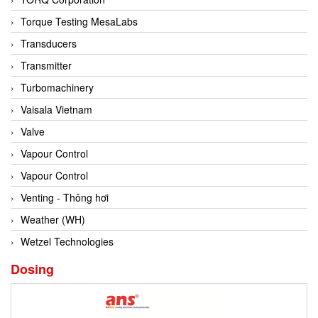
Conch
Torque Testing MesaLabs
Conductix/ WAMPFLER
Transducers
Contrec
Transmitter
Contrinex
Turbomachinery
Control Solution Minesota
Vaisala Vietnam
Copeland
Valve
Cortem
Vapour Control
Cosa Xentaur
Vapour Control
Cosil
Venting - Thông hơi
Coulton
Weather (WH)
Crouzet
Wetzel Technologies
Crowcon
Dosing
Crutec Dust Zero Vietnam
Crydom