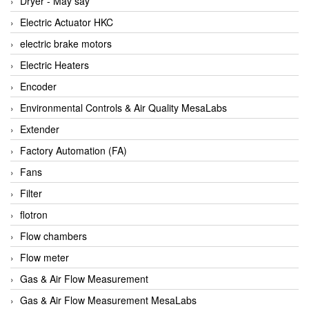
Dryer - Máy sấy
Anritsu
Electric Actuator HKC
ANTEC S.A
electric brake motors
Antico pumps
Electric Heaters
Anybus/ HMS
Encoder
AOBEN
Environmental Controls & Air Quality MesaLabs
Apex Dynamics Vietnam
Extender
Apex Dynamics Vietnam
Factory Automation (FA)
Apiste
Fans
APLISENS VietNam
Filter
Apollo Fire
flotron
Appleton
Flow chambers
AQ Matic
Flow meter
Aqualabo Vietnam
Gas & Air Flow Measurement
Aquametro
Gas & Air Flow Measurement MesaLabs