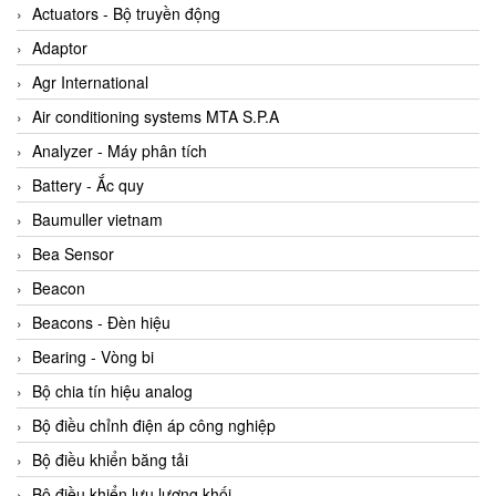
ABB Vietnam
Actuators - Bộ truyền động
AC Infinity Vietnam
Adaptor
AC&E Telecommunications
Agr International
AC&T Vietnam
Air conditioning systems MTA S.P.A
Accepta Vietnam
Analyzer - Máy phân tích
ACCUMAC Vietnam
Battery - Ắc quy
AccuWeb Vietnam
Baumuller vietnam
Acey
Bea Sensor
ACOEM Vietnam
Beacon
ADCA Vietnam
Beacons - Đèn hiệu
ADFweb Vietnam
Bearing - Vòng bi
Adler Vietnam
Bộ chia tín hiệu analog
Ados Vietnam
Bộ điều chỉnh điện áp công nghiệp
Advanced Energy Vietnam
Bộ điều khiển băng tải
Advantech Vietnam
Bộ điều khiển lưu lượng khối