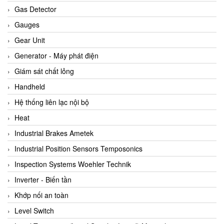
ARCA Regler
Gas Detector
Arcos Hydraulik
Gauges
Ardetem-Sfere-Vietnam
Gear Unit
Argal
Generator - Máy phát điện
AS ENERGI
Giám sát chất lỏng
ASCO CO2
Handheld
Asker
Hệ thống liên lạc nội bộ
AT2E
Heat
ATC Pneumatic
Industrial Brakes Ametek
ATEX System
Industrial Position Sensors Temposonics
ATI - IA
Inspection Systems Woehler Technik
ATI (Analytical Technology Inc)
Inverter - Biến tần
Atos
Khớp nối an toàn
Atrax
Level Switch