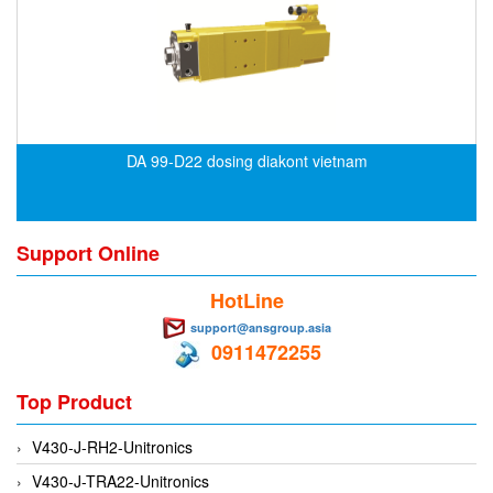
CRYSOUND
CS&P Technologies
CSC
CS-Instrument
cs-instruments
DA 99-D22 dosing diakont vietnam
CTC
Cygnus
Support Online
Cypet Vietnam
Daehan Sensor
HotLine
Daito Kogyo
support@ansgroup.asia
0911472255
Dandong Huayu
Danfoss
Top Product
Datalogic Vietnam
V430-J-RH2-Unitronics
Datexel
V430-J-TRA22-Unitronics
Debron VietNam