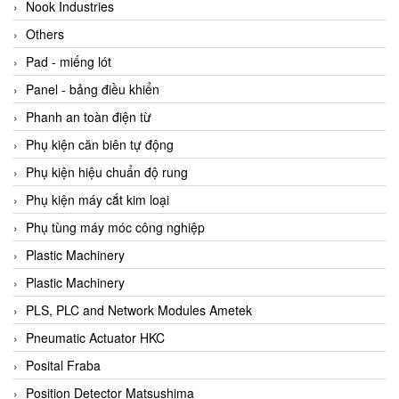
Beijer
Nook Industries
Beinlich-pumps
Others
Beka
Pad - miếng lót
BEKO
Panel - bảng điều khiển
Belimo
Phanh an toàn điện từ
Benetech Vietnam
Phụ kiện căn biên tự động
Bently Nevada
Phụ kiện hiệu chuẩn độ rung
Bentone Vietnam
Phụ kiện máy cắt kim loại
Bernstein Vietnam
Phụ tùng máy móc công nghiệp
Berthold
Plastic Machinery
Bestech
Plastic Machinery
Bestech
PLS, PLC and Network Modules Ametek
BETA
Pneumatic Actuator HKC
Bifold
Posital Fraba
Bihl+wiedemann
Position Detector Matsushima