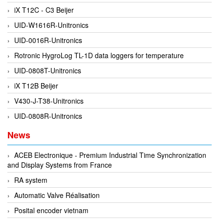
iX T12C - C3 Beijer
DEIF
UID-W1616R-Unitronics
Delmhorst VietNam
UID-0016R-Unitronics
DELTA
Rotronic HygroLog TL-1D data loggers for temperature
Delta Ohm
UID-0808T-Unitronics
Delta sensor
iX T12B Beijer
Delta-mobrey
V430-J-T38-Unitronics
DEMA Engineering/ Foam- IT
UID-0808R-Unitronics
DESAX
News
DET-TRONICS
Deublin
ACEB Electronique - Premium Industrial Time Synchronization
and Display Systems from France
Diakont
RA system
Dias Infrared
Automatic Valve Réalisation
DINA Elektronik
Posital encoder vietnam
Dinel