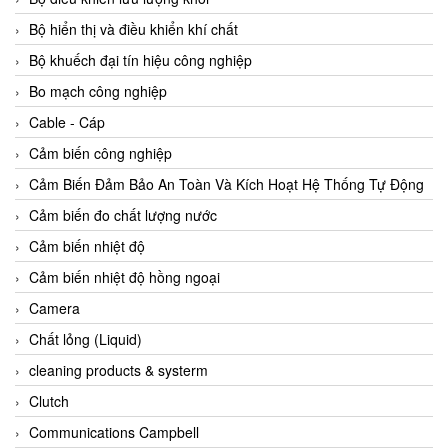
Agate Vietnam
Bộ hiển thị và điều khiển khí chất
AGR International Vietnam
Bộ khuếch đại tín hiệu công nghiệp
Aichi Tokei Denki Vietnam
Bo mạch công nghiệp
Aii Vietnam
Cable - Cáp
AIKOH
Cảm biến công nghiệp
AINUO Vietnam
Cảm Biến Đảm Bảo An Toàn Và Kích Hoạt Hệ Thống Tự Động
AIR MAJOR
Cảm biến đo chất lượng nước
Aira Euro Automation
Cảm biến nhiệt độ
Airtac Vietnam
Cảm biến nhiệt độ hồng ngoại
Airtec Vietnam
Camera
AI-Tek Vietnam
Chất lỏng (Liquid)
Akerstroms Viet Nam
cleaning products & systerm
AKO Armaturen & Separationstechnik
Clutch
AKO Armaturen & Separationstechnik Vietnam
Communications Campbell