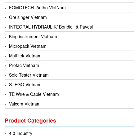
FOMOTECH_Autho VietNam
Greisinger Vietnam
INTEGRAL HYDRAULIK/ Bondioli & Pavesi
King instrument Vietnam
Micropack Vietnam
Multitek Vietnam
Profac Vietnam
Solo Tester Vietnam
STEGO Vietnam
TE Wire & Cable Vietnam
Valcom Vietnam
Woodward Vietnam
Product Categories
3CTEST Vietnam
4B VietNam Vietnam
4.0 Industry