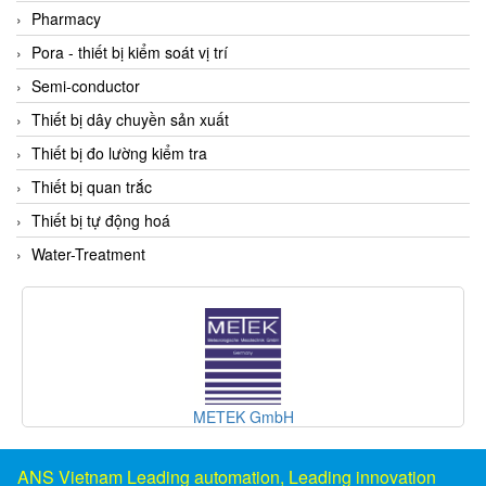
DSTI
Pharmacy
DUCATI
Pora - thiết bị kiểm soát vị trí
Duclean
Semi-conductor
Dukin Besko
Thiết bị dây chuyền sản xuất
Dunkermotoren
Thiết bị đo lường kiểm tra
Durag
Thiết bị quan trắc
Dwyer
Thiết bị tự động hoá
DYH
Water-Treatment
Dynisco
E+E ELEKTRONIK
E+H
E2S
Earthtech
METEK GmbH
Eaton
EBMPAPST
ANS Vietnam Leading automation, Leading innovation