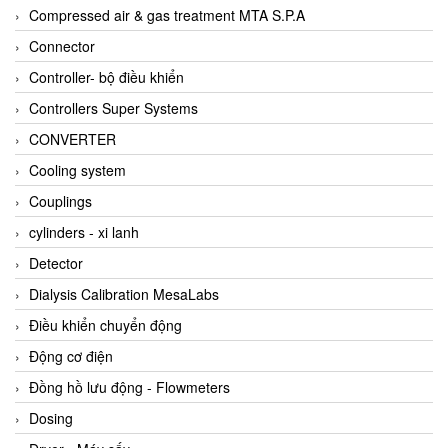
AKUSENSE
Compressed air & gas treatment MTA S.P.A
ALA OFFICINE SPA
Connector
Albrecht-Automatik Viet Nam
Controller- bộ điều khiển
Allen Bradley Vietnam
Controllers Super Systems
Alpha Moisture Vietnam
CONVERTER
Alpha-Achem Vietnam
Cooling system
Alphino
Couplings
ALRE-IT Vietnam
cylinders - xi lanh
Altech
Detector
Amarillo Gear
Dialysis Calibration MesaLabs
Ametek
Điều khiển chuyển động
AMPTRON Vietnam
Động cơ điện
AND Vietnam
Đồng hồ lưu động - Flowmeters
ANDERSON-NEGELE
Dosing
ANDILOG Technologies Vietnam