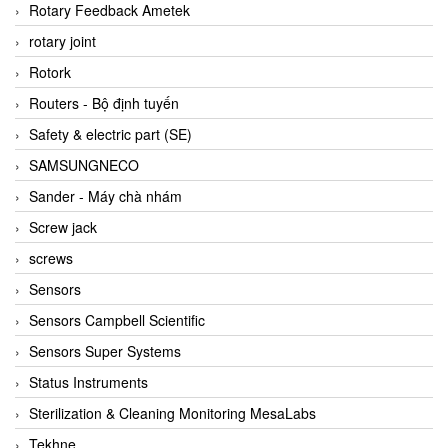
BRAUN Vietnam
Rotary Feedback Ametek
Brinkmann Pumpen
rotary joint
BRONKHORST
Rotork
Brook Instrument
Routers - Bộ định tuyến
Brooks Instrument Vietnam
Safety & electric part (SE)
Buhler
SAMSUNGNECO
BURLING INSTRUMENTS
Sander - Máy chà nhám
Burster
Screw jack
BUSCHJOST
screws
Calectro
Sensors
Campbell Scientific
Sensors Campbell Scientific
Canneed Vietnam
Sensors Super Systems
Cantoni
Status Instruments
CAPS
Sterilization & Cleaning Monitoring MesaLabs
CAREL Parts
Tekhne