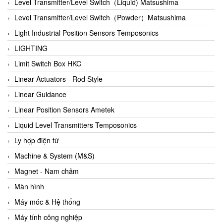
Auma
Level Transmitter/Level Switch（Liquid) Matsushima
Autec
Level Transmitter/Level Switch（Powder）Matsushima
Auto Flow
Light Industrial Position Sensors Temposonics
Automatic valve
LIGHTING
Aventics
Limit Switch Box HKC
Avproglobal
Linear Actuators - Rod Style
Axiomtek
Linear Guidance
AZBIL
Linear Position Sensors Ametek
B&C Electronics
Liquid Level Transmitters Temposonics
B&R
Ly hợp điện từ
Babcok wilcox
Machine & System (M&S)
Baelz Automatic Vietnam
Magnet - Nam châm
Bahr Modultechnik Vietnam
Màn hình
Balluff
Máy móc & Hệ thống
BamBo Vietnam
Máy tính công nghiệp