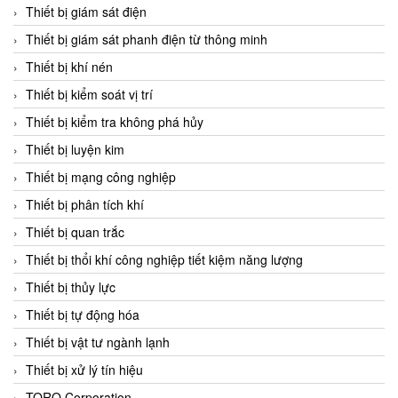
Chromalox
Thiết bị giám sát điện
ChuanYi
Thiết bị giám sát phanh điện từ thông minh
CIC
Thiết bị khí nén
Clage
Thiết bị kiểm soát vị trí
Clake Fololo
Thiết bị kiểm tra không phá hủy
Clark Cooper
Thiết bị luyện kim
CMC Ventilazione
Thiết bị mạng công nghiệp
Coax Valves Inc
Thiết bị phân tích khí
Codel
Thiết bị quan trắc
Cofimco
Thiết bị thổi khí công nghiệp tiết kiệm năng lượng
Coltraco
Thiết bị thủy lực
Comat Releco
Thiết bị tự động hóa
Comax
Thiết bị vật tư ngành lạnh
COMETECH VietNam
Thiết bị xử lý tín hiệu
COMFILE Technology
TORQ Corporation