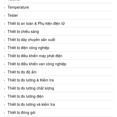
CCS
Temperature
CD Automation
Tester
CEAG Sicherheitst
Thiết bị an toàn & Phụ kiện điện tử
CEIA Vietnam
Thiết bị chiếu sáng
Celduc Vietnam
Thiết bị dây chuyền sản xuất
Cemb
Thiết bị điện công nghiệp
Centec GmbH
Thiết bị điều khiển máy phát điện
CEQUBE
Thiết bị điều khiển van công nghiệp
CHAUVIN ARNOUX
Thiết bị đo độ ẩm
Checkline
Thiết bị đo lường & Kiểm tra
Chino
Thiết bị đo lường chất lượng
Chiyoda Seiki
Thiết bị đo lường điện
Chiyoda-Tsusho
Thiết bị đo lường và kiểm tra
Chongqing Huaneng
Thiết bị đóng gói