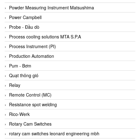
Bihl+wiedemann
Powder Measuring Instrument Matsushima
Bilz
Power Campbell
Binder Connector
Probe - Đầu dò
Biotech
Process cooling solutions MTA S.P.A
BirdX Vietnam
Process Instrument (PI)
BK Vibro
Production Automation
Black Box
Pum - Bơm
BlackBox Vietnam
Quạt thông gió
BLAGDON PUMP
Relay
Bloom Engineering
Remote Control (MC)
Boneng
Resistance spot welding
Bopp & Reuther Messtechnik
Rico-Werk
Bosch
Rotary Cam Switches
Boydcorp
rotary cam switches leonard engineering mbh