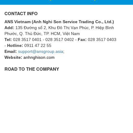
ECKERLE
CONTACT INFO
Ecom-EX
ANS Vietnam (Anh Nghi Son Service Trading Co., Ltd.)
ECONEX
Add:
135 Đường số 2, Khu Đô Thị Vạn Phúc, P. Hiệp Bình
Edward
Phước, Q. Thủ Đức, TP. HCM
, Việt Nam
Tel:
028 3517 0401 - 028 3517 0402 -
Fax:
028 3517 0403
EES
-
Hotline:
0911 47 22 55
Email:
EGE Elektronik
support@ansgroup.asia
;
Website:
anhnghison.com
Eilersen Vietnam
ROAD TO THE COMPANY
Ekstrom-Carlson
Elands Cable Vietnam
Elap Vietnam
Electro Adda
Electro Industries
Electronic Design System S.R.L Vietnam
Electronics Inc. Viet Nam