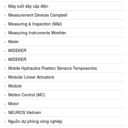
Barel Vietnam
Máy tuốt dây cáp điện
Barksdale
Measurement Devices Campbell
Bartec
Measuring & Inspection (M&I)
Basco
Measuring Instruments Woehler
Baumer
Meter
Baumuller Vietnam
MIDEKER
Baykee
MIDEKER
BBC Bircher Smart Access
Mobile Hydraulics Position Sensors Temposonics
BCS ITALY
Modular Linear Actuators
BEA SENSORS
Module
Beacon Extender
Motion Control (MC)
Beckhoff
Motor
Bedook
NEUROS Vietnam
Bei Sensor
Nguồn dự phòng công nghiệp