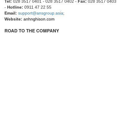
Grizzly Viet Nam
Tel:
028 3517 0401 - 028 3517 0402 -
Fax:
028 3517 0403
-
Hotline:
0911 47 22 55
Grundfos
Email:
support@ansgroup.asia
;
Website:
GSEETECH
anhnghison.com
GURLEY
ROAD TO THE COMPANY
H&T Korea
Hach
HALS LUBE
Halstrup Walcher
HANMI
HANMI TECHWIN
Hans Hennig
Hanshin feeder
Hans-Schmidt
Harold G. Schaevitz Industries Vietnam
Hawe