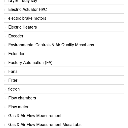
Dryer - Máy sấy
Anritsu
Electric Actuator HKC
ANTEC S.A
electric brake motors
Antico pumps
Electric Heaters
Anybus/ HMS
Encoder
AOBEN
Environmental Controls & Air Quality MesaLabs
Apex Dynamics Vietnam
Extender
Apex Dynamics Vietnam
Factory Automation (FA)
Apiste
Fans
APLISENS VietNam
Filter
Apollo Fire
flotron
Appleton
Flow chambers
AQ Matic
Flow meter
Aqualabo Vietnam
Gas & Air Flow Measurement
Aquametro
Gas & Air Flow Measurement MesaLabs