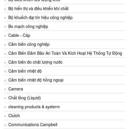
Agate Vietnam
Bộ hiển thị và điều khiển khí chất
AGR International Vietnam
Bộ khuếch đại tín hiệu công nghiệp
Aichi Tokei Denki Vietnam
Bo mạch công nghiệp
Aii Vietnam
Cable - Cáp
AIKOH
Cảm biến công nghiệp
AINUO Vietnam
Cảm Biến Đảm Bảo An Toàn Và Kích Hoạt Hệ Thống Tự Động
AIR MAJOR
Cảm biến đo chất lượng nước
Aira Euro Automation
Cảm biến nhiệt độ
Airtac Vietnam
Cảm biến nhiệt độ hồng ngoại
Airtec Vietnam
Camera
AI-Tek Vietnam
Chất lỏng (Liquid)
Akerstroms Viet Nam
cleaning products & systerm
AKO Armaturen & Separationstechnik
Clutch
AKO Armaturen & Separationstechnik Vietnam
Communications Campbell