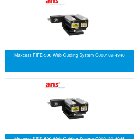
CRYSOUND
CS&P Technologies
CSC
CS-Instrument
cs-instruments
CTC
Maxcess FIFE-500 Web Guiding System C000189-4940
Cygnus
Cypet Vietnam
Daehan Sensor
Daito Kogyo
Dandong Huayu
Danfoss
Datalogic Vietnam
Datexel
Maxcess FIFE-500 Web Guiding System C000189-4945
Debron VietNam