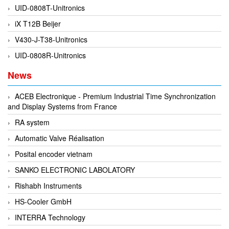
Francis Vietnam
UID-0808T-Unitronics
FRANKE
iX T12B Beijer
Freezemod
V430-J-T38-Unitronics
Fritsch Vietnam
UID-0808R-Unitronics
FS CABLE
News
FS Inc Vietnam
ACEB Electronique - Premium Industrial Time Synchronization
FTM Vietnam
and Display Systems from France
Fuji
RA system
Fujian LEAD
Automatic Valve Réalisation
Fujikura
Posital encoder vietnam
Fukuta
SANKO ELECTRONIC LABOLATORY
GAI-Tronics
Rishabh Instruments
Gardasoft
HS-Cooler GmbH
GASDNA Vietnam
INTERRA Technology