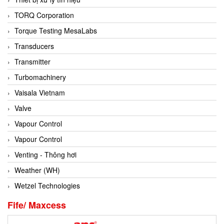
Conch
TORQ Corporation
Conductix/ WAMPFLER
Torque Testing MesaLabs
Contrec
Transducers
Contrinex
Transmitter
Control Solution Minesota
Turbomachinery
Copeland
Vaisala Vietnam
Cortem
Valve
Cosa Xentaur
Vapour Control
Cosil
Vapour Control
Coulton
Venting - Thông hơi
Crouzet
Weather (WH)
Crowcon
Wetzel Technologies
Crutec Dust Zero Vietnam
Fife/ Maxcess
Crydom