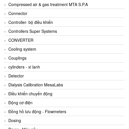
AKUSENSE
Compressed air & gas treatment MTA S.P.A
ALA OFFICINE SPA
Connector
Albrecht-Automatik Viet Nam
Controller- bộ điều khiển
Allen Bradley Vietnam
Controllers Super Systems
Alpha Moisture Vietnam
CONVERTER
Alpha-Achem Vietnam
Cooling system
Alphino
Couplings
ALRE-IT Vietnam
cylinders - xi lanh
Altech
Detector
Amarillo Gear
Dialysis Calibration MesaLabs
Ametek
Điều khiển chuyển động
AMPTRON Vietnam
Động cơ điện
AND Vietnam
Đồng hồ lưu động - Flowmeters
ANDERSON-NEGELE
Dosing
ANDILOG Technologies Vietnam