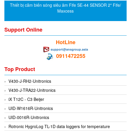
Thiết bị cảm biến sóng siêu âm Fife SE-44 SENSOR 2" Fife/
Flowline
Maxcess
Flow-Mon
Flowserve
Support Online
Fluke Process Instruments Vietnam
HotLine
FMS Vietnam
support@ansgroup.asia
FOKO / Wintriss
0911472255
Fomotech Vietnam
Top Product
Forbes Marshall
FORNEY
V430-J-RH2-Unitronics
Fortex
V430-J-TRA22-Unitronics
Fortress
iX T12C - C3 Beijer
Fossil Power Systems
UID-W1616R-Unitronics
FPZ
UID-0016R-Unitronics
Francia Srl Vietnam
Rotronic HygroLog TL-1D data loggers for temperature