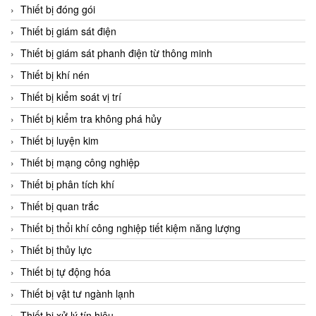
Chromalox
Thiết bị đóng gói
ChuanYi
Thiết bị giám sát điện
CIC
Thiết bị giám sát phanh điện từ thông minh
Clage
Thiết bị khí nén
Clake Fololo
Thiết bị kiểm soát vị trí
Clark Cooper
Thiết bị kiểm tra không phá hủy
CMC Ventilazione
Thiết bị luyện kim
Coax Valves Inc
Thiết bị mạng công nghiệp
Codel
Thiết bị phân tích khí
Cofimco
Thiết bị quan trắc
Coltraco
Thiết bị thổi khí công nghiệp tiết kiệm năng lượng
Comat Releco
Thiết bị thủy lực
Comax
Thiết bị tự động hóa
COMETECH VietNam
Thiết bị vật tư ngành lạnh
COMFILE Technology
Thiết bị xử lý tín hiệu