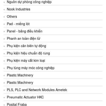
Beijer
Nguồn dự phòng công nghiệp
Beinlich-pumps
Nook Industries
Beka
Others
BEKO
Pad - miếng lót
Belimo
Panel - bảng điều khiển
Benetech Vietnam
Phanh an toàn điện từ
Bently Nevada
Phụ kiện căn biên tự động
Bentone Vietnam
Phụ kiện hiệu chuẩn độ rung
Bernstein Vietnam
Phụ kiện máy cắt kim loại
Berthold
Phụ tùng máy móc công nghiệp
Bestech
Plastic Machinery
Bestech
Plastic Machinery
BETA
PLS, PLC and Network Modules Ametek
Bifold
Pneumatic Actuator HKC
Bihl+wiedemann
Posital Fraba