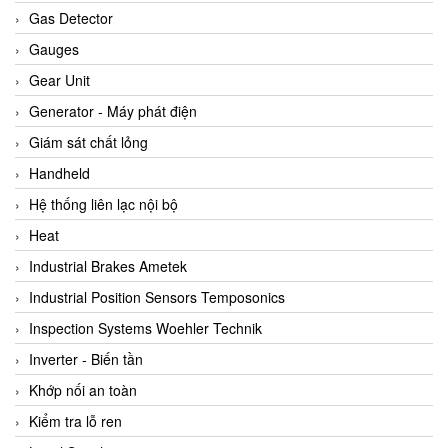
ARCA Regler
Gas Detector
Arcos Hydraulik
Gauges
Ardetem-Sfere-Vietnam
Gear Unit
Argal
Generator - Máy phát điện
AS ENERGI
Giám sát chất lỏng
ASCO CO2
Handheld
Asker
Hệ thống liên lạc nội bộ
AT2E
Heat
ATC Pneumatic
Industrial Brakes Ametek
ATEX System
Industrial Position Sensors Temposonics
ATI - IA
Inspection Systems Woehler Technik
ATI (Analytical Technology Inc)
Inverter - Biến tần
Atos
Khớp nối an toàn
Atrax
Kiểm tra lỗ ren