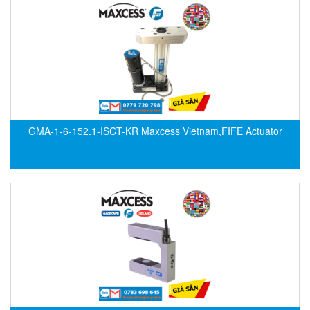
EMC PARTNER
EMCSOSIN
Emerson/Vertiv
EMG
Emotron
ENCEL Vietnam
GMA-1-6-152.1-ISCT-KR Maxcess Vietnam,FIFE Actuator
Endress+Hauser
Enensys Vietnam
Enerdoor
Enerpac
ENERSYS
Enolgas
Envada
Environmental Compliance Products