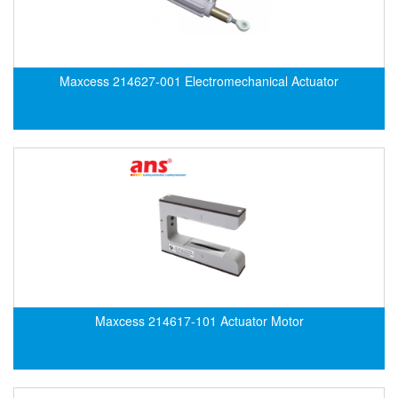
Di-Soric
Di-Soric
Dixon Valve
Maxcess 214627-001 Electromechanical Actuator
Doctor Led Vietnam
DOLD - Autho ANS
Dold Vietnam
Dongdo Tech
Donghwa Valve
Dongkun
Dosing Pump
DR. NEUMANN Peltier-Technik
Driesen Kern
Maxcess 214617-101 Actuator Motor
Dropsa Vietnam
Druck