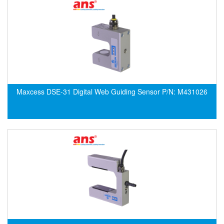
DSTI
DUCATI
Duclean
Dukin Besko
Dunkermotoren
Durag
Maxcess DSE-31 Digital Web Guiding Sensor P/N: M431026
Dwyer
DYH
Dynisco
E+E ELEKTRONIK
E+H
E2S
Earthtech
Eaton
EBMPAPST