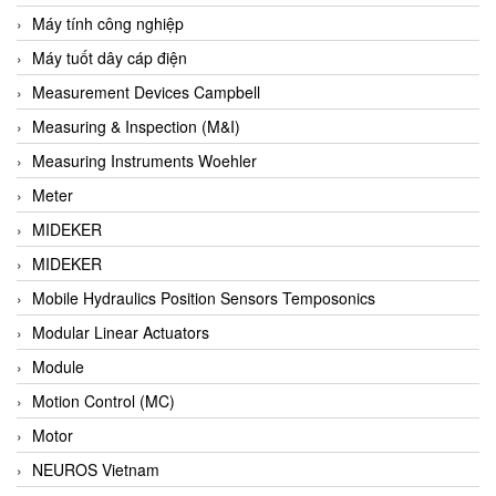
Barel Vietnam
Máy tính công nghiệp
Barksdale
Máy tuốt dây cáp điện
Bartec
Measurement Devices Campbell
Basco
Measuring & Inspection (M&I)
Baumer
Measuring Instruments Woehler
Baumuller Vietnam
Meter
Baykee
MIDEKER
BBC Bircher Smart Access
MIDEKER
BCS ITALY
Mobile Hydraulics Position Sensors Temposonics
BEA SENSORS
Modular Linear Actuators
Beacon Extender
Module
Beckhoff
Motion Control (MC)
Bedook
Motor
Bei Sensor
NEUROS Vietnam