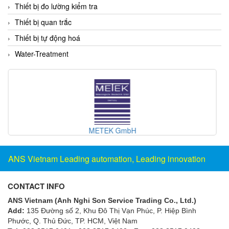
Thiết bị đo lường kiểm tra
Gestra
Thiết bị quan trắc
GF
Thiết bị tự động hoá
Ghisalba
Water-Treatment
Gill Instruments
Giovenzana Vietnam
Glamox
Glavi
Global Encoder Vietnam
Inline Industries
Glual
GPA Pump
ANS Vietnam Leading automation, Leading innovation
GRAVITY
Green instruments
CONTACT INFO
GREYSTONE
ANS Vietnam (Anh Nghi Son Service Trading Co., Ltd.)
Add:
135 Đường số 2, Khu Đô Thị Vạn Phúc, P. Hiệp Bình
GREYSTONE
Phước, Q. Thủ Đức, TP. HCM
, Việt Nam