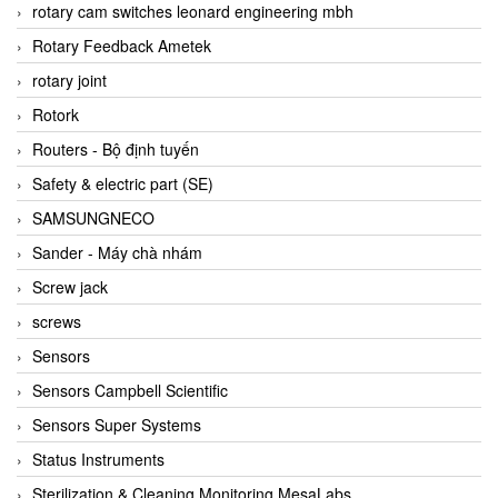
BRAUN Vietnam
rotary cam switches leonard engineering mbh
Brinkmann Pumpen
Rotary Feedback Ametek
BRONKHORST
rotary joint
Brook Instrument
Rotork
Brooks Instrument Vietnam
Routers - Bộ định tuyến
Buhler
Safety & electric part (SE)
BURLING INSTRUMENTS
SAMSUNGNECO
Burster
Sander - Máy chà nhám
BUSCHJOST
Screw jack
Calectro
screws
Campbell Scientific
Sensors
Canneed Vietnam
Sensors Campbell Scientific
Cantoni
Sensors Super Systems
CAPS
Status Instruments
CAREL Parts
Sterilization & Cleaning Monitoring MesaLabs