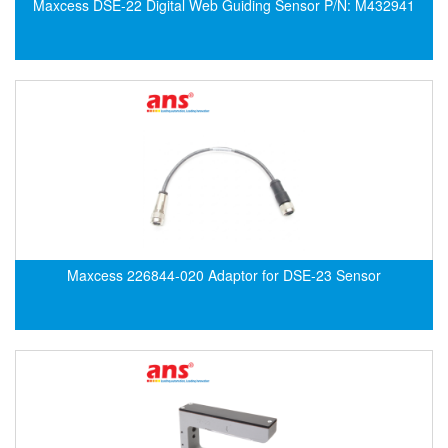
Maxcess DSE-22 Digital Web Guiding Sensor P/N: M432941
ECKERLE
Ecom-EX
ECONEX
Edward
EES
EGE Elektronik
Eilersen Vietnam
Ekstrom-Carlson
Elands Cable Vietnam
Maxcess 226844-020 Adaptor for DSE-23 Sensor
Elap Vietnam
Electro Adda
Electro Industries
Electronic Design System S.R.L Vietnam
Electronics Inc. Viet Nam