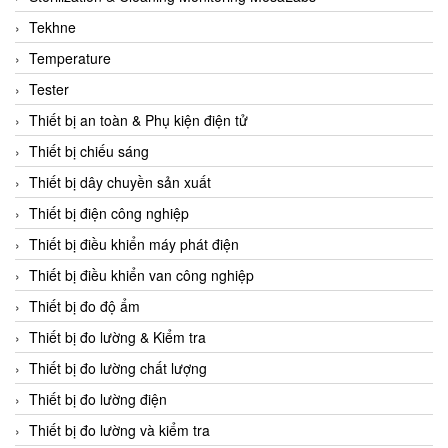
CCS
Tekhne
CD Automation
Temperature
CEAG Sicherheitst
Tester
CEIA Vietnam
Thiết bị an toàn & Phụ kiện điện tử
Celduc Vietnam
Thiết bị chiếu sáng
Cemb
Thiết bị dây chuyền sản xuất
Centec GmbH
Thiết bị điện công nghiệp
CEQUBE
Thiết bị điều khiển máy phát điện
CHAUVIN ARNOUX
Thiết bị điều khiển van công nghiệp
Checkline
Thiết bị đo độ ẩm
Chino
Thiết bị đo lường & Kiểm tra
Chiyoda Seiki
Thiết bị đo lường chất lượng
Chiyoda-Tsusho
Thiết bị đo lường điện
Chongqing Huaneng
Thiết bị đo lường và kiểm tra