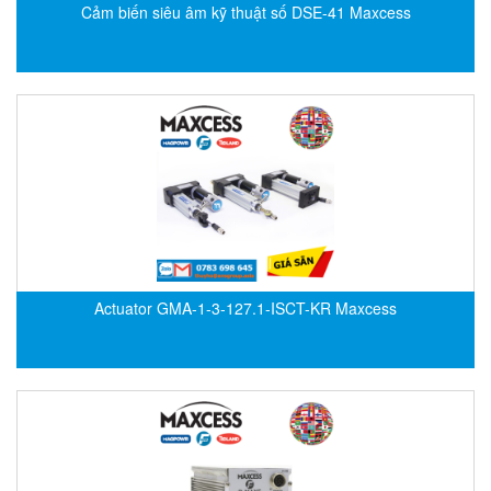
EPC
Cảm biến siêu âm kỹ thuật số DSE-41 Maxcess
EPE Process Filters & Accumulators
Epro/Emerson
ERE WIRELESS
Erhardt-Leimer
Erhardt-Leimer
Erhardt-leimer
ERICHSEN
Erinda/Delta
Actuator GMA-1-3-127.1-ISCT-KR Maxcess
ESA Automation Vietnam
Esa Pyronics
Euchner
EUCHNER GmbH + Co. KG VietNam
Eurotherm Vietnam
Eurovent