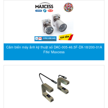
Fine Suntronix
FineTek
Finna Sensors Vietnam
Fireye
Fischer
Fisher
Cảm biến máy ảnh kỹ thuật số DAC-005-46.5F-DX-18/200-01A
FISO Vietnam
Fife/ Maxcess
FLENDER
Flexaust
Flexim
FLIR
FLOMAG
flotron
Flow Force/ Super Green Power-Tech
Floweserve/PMV