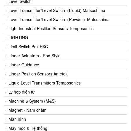
Auma
Level Switch
Autec
Level Transmitter/Level Switch（Liquid) Matsushima
Auto Flow
Level Transmitter/Level Switch（Powder）Matsushima
Automatic valve
Light Industrial Position Sensors Temposonics
Aventics
LIGHTING
Avproglobal
Limit Switch Box HKC
Axiomtek
Linear Actuators - Rod Style
AZBIL
Linear Guidance
B&C Electronics
Linear Position Sensors Ametek
B&R
Liquid Level Transmitters Temposonics
Babcok wilcox
Ly hợp điện từ
Baelz Automatic Vietnam
Machine & System (M&S)
Bahr Modultechnik Vietnam
Magnet - Nam châm
Balluff
Màn hình
BamBo Vietnam
Máy móc & Hệ thống