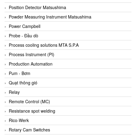
Bihl+wiedemann
Position Detector Matsushima
Bilz
Powder Measuring Instrument Matsushima
Binder Connector
Power Campbell
Biotech
Probe - Đầu dò
BirdX Vietnam
Process cooling solutions MTA S.P.A
BK Vibro
Process Instrument (PI)
Black Box
Production Automation
BlackBox Vietnam
Pum - Bơm
BLAGDON PUMP
Quạt thông gió
Bloom Engineering
Relay
Boneng
Remote Control (MC)
Bopp & Reuther Messtechnik
Resistance spot welding
Bosch
Rico-Werk
Boydcorp
Rotary Cam Switches