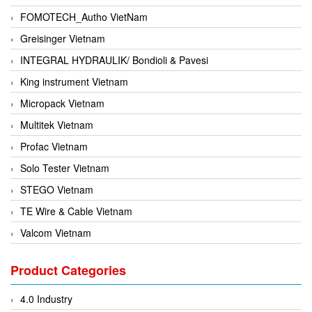
FOMOTECH_Autho VietNam
Greisinger Vietnam
INTEGRAL HYDRAULIK/ Bondioli & Pavesi
King instrument Vietnam
Micropack Vietnam
Multitek Vietnam
Profac Vietnam
Solo Tester Vietnam
STEGO Vietnam
TE Wire & Cable Vietnam
Valcom Vietnam
Woodward Vietnam
Product Categories
3CTEST Vietnam
4B VietNam Vietnam
4.0 Industry