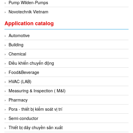
Gasensor
Pump Wilden-Pumps
Gave
Novotechnik Vietnam
Gazex
Application catalog
GD GODAI ENGINEERING
Automotive
GE Panametrics
Building
GEDORE
Chemical
GEFA PROCESSTECHNIK GMBH
Điều khiển chuyển động
Gefran
Food&Beverage
Gems Sensor
HVAC (LAB)
Gemu
Measuring & Inspection ( M&I)
GENEBRE
Pharmacy
Genesislamp
Pora - thiết bị kiểm soát vị trí
Geokon Vietnam
Semi-conductor
GESIPA
Thiết bị dây chuyền sản xuất
Gessmann