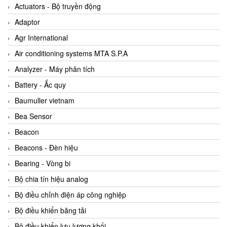
ABB Vietnam
Actuators - Bộ truyền động
AC Infinity Vietnam
Adaptor
AC&E Telecommunications
Agr International
AC&T Vietnam
Air conditioning systems MTA S.P.A
Accepta Vietnam
Analyzer - Máy phân tích
ACCUMAC Vietnam
Battery - Ắc quy
AccuWeb Vietnam
Baumuller vietnam
Acey
Bea Sensor
ACOEM Vietnam
Beacon
ADCA Vietnam
Beacons - Đèn hiệu
ADFweb Vietnam
Bearing - Vòng bi
Adler Vietnam
Bộ chia tín hiệu analog
Ados Vietnam
Bộ điều chỉnh điện áp công nghiệp
Advanced Energy Vietnam
Bộ điều khiển băng tải
Advantech Vietnam
Bộ điều khiển lưu lượng khối