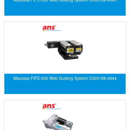
DEIF
Delmhorst VietNam
DELTA
Delta Ohm
Delta sensor
Delta-mobrey
DEMA Engineering/ Foam- IT
DESAX
Maxcess FIFE-500 Web Guiding System C000189-4944
DET-TRONICS
Deublin
Diakont
Dias Infrared
DINA Elektronik
Dinel