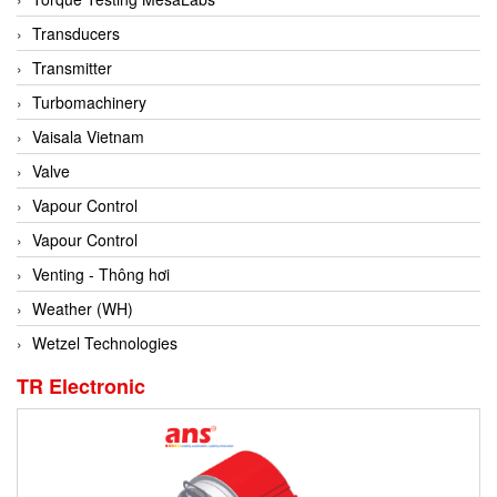
Conch
Transducers
Conductix/ WAMPFLER
Transmitter
Contrec
Turbomachinery
Contrinex
Vaisala Vietnam
Control Solution Minesota
Valve
Copeland
Vapour Control
Cortem
Vapour Control
Cosa Xentaur
Venting - Thông hơi
Cosil
Weather (WH)
Coulton
Wetzel Technologies
Crouzet
TR Electronic
Crowcon
Crutec Dust Zero Vietnam
Crydom