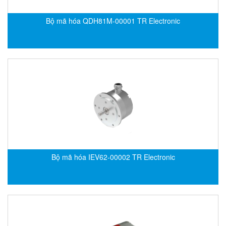
Evoqua
Bộ mã hóa QDH81M-00001 TR Electronic
EXAIR
Exergen
Exide Technologies Vietnam
EXOR
FAIRCHILD
FANUC
FDM/ F.lli Della Marca Srl
FEIN
Felm
Bộ mã hóa IEV62-00002 TR Electronic
FESTO
FHF (EATON Crouse-Hinds)
Fife/ Maxcess
Fimet