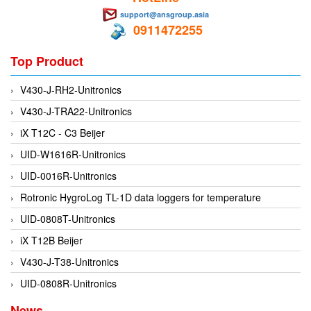
Gasensor
support@ansgroup.asia
Gave
0911472255
Gazex
Top Product
GD GODAI ENGINEERING
GE Panametrics
V430-J-RH2-Unitronics
GEDORE
V430-J-TRA22-Unitronics
GEFA PROCESSTECHNIK GMBH
iX T12C - C3 Beijer
Gefran
UID-W1616R-Unitronics
Gems Sensor
UID-0016R-Unitronics
Gemu
Rotronic HygroLog TL-1D data loggers for temperature
GENEBRE
UID-0808T-Unitronics
Genesislamp
iX T12B Beijer
Geokon Vietnam
V430-J-T38-Unitronics
GESIPA
UID-0808R-Unitronics
Gessmann
News