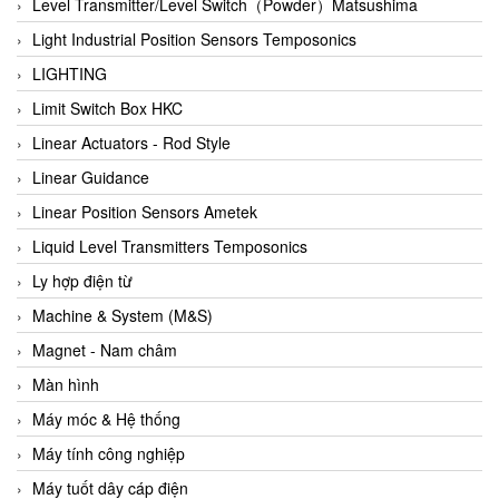
Auma
Level Transmitter/Level Switch（Powder）Matsushima
Autec
Light Industrial Position Sensors Temposonics
Auto Flow
LIGHTING
Automatic valve
Limit Switch Box HKC
Aventics
Linear Actuators - Rod Style
Avproglobal
Linear Guidance
Axiomtek
Linear Position Sensors Ametek
AZBIL
Liquid Level Transmitters Temposonics
B&C Electronics
Ly hợp điện từ
B&R
Machine & System (M&S)
Babcok wilcox
Magnet - Nam châm
Baelz Automatic Vietnam
Màn hình
Bahr Modultechnik Vietnam
Máy móc & Hệ thống
Balluff
Máy tính công nghiệp
BamBo Vietnam
Máy tuốt dây cáp điện