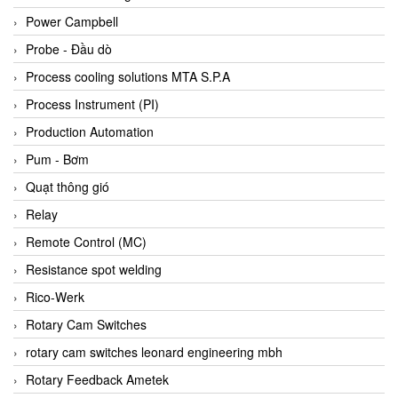
Bihl+wiedemann
Power Campbell
Bilz
Probe - Đầu dò
Binder Connector
Process cooling solutions MTA S.P.A
Biotech
Process Instrument (PI)
BirdX Vietnam
Production Automation
BK Vibro
Pum - Bơm
Black Box
Quạt thông gió
BlackBox Vietnam
Relay
BLAGDON PUMP
Remote Control (MC)
Bloom Engineering
Resistance spot welding
Boneng
Rico-Werk
Bopp & Reuther Messtechnik
Rotary Cam Switches
Bosch
rotary cam switches leonard engineering mbh
Boydcorp
Rotary Feedback Ametek