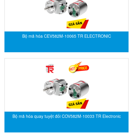
DSTI
DUCATI
Duclean
Dukin Besko
Bộ mã hóa CEV582M-10065 TR ELECTRONIC
Dunkermotoren
Durag
Dwyer
DYH
Dynisco
E+E ELEKTRONIK
E+H
E2S
Earthtech
Bộ mã hóa quay tuyệt đối COV582M-10033 TR Electronic
Eaton
EBMPAPST