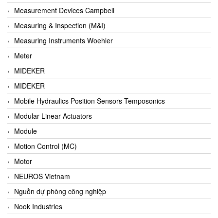
Barel Vietnam
Measurement Devices Campbell
Barksdale
Measuring & Inspection (M&I)
Bartec
Measuring Instruments Woehler
Basco
Meter
Baumer
MIDEKER
Baumuller Vietnam
MIDEKER
Baykee
Mobile Hydraulics Position Sensors Temposonics
BBC Bircher Smart Access
Modular Linear Actuators
BCS ITALY
Module
BEA SENSORS
Motion Control (MC)
Beacon Extender
Motor
Beckhoff
NEUROS Vietnam
Bedook
Nguồn dự phòng công nghiệp
Bei Sensor
Nook Industries