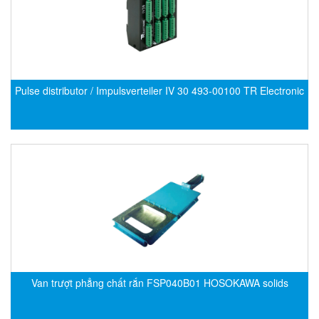
EMC PARTNER
EMCSOSIN
Emerson/Vertiv
EMG
Pulse distributor / Impulsverteiler IV 30 493-00100 TR Electronic
Emotron
ENCEL Vietnam
Endress+Hauser
Enensys Vietnam
Enerdoor
Enerpac
ENERSYS
Enolgas
Envada
Van trượt phẳng chất rắn FSP040B01 HOSOKAWA solids
Environmental Compliance Products