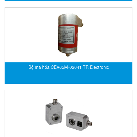
EPC
EPE Process Filters & Accumulators
Epro/Emerson
ERE WIRELESS
Erhardt-Leimer
Erhardt-Leimer
Erhardt-leimer
Bộ mã hóa CEV65M-02041 TR Electronic
ERICHSEN
Erinda/Delta
ESA Automation Vietnam
Esa Pyronics
Euchner
EUCHNER GmbH + Co. KG VietNam
Eurotherm Vietnam
Eurovent