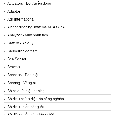
ABB Vietnam
Actuators - Bộ truyền động
AC Infinity Vietnam
Adaptor
AC&E Telecommunications
Agr International
AC&T Vietnam
Air conditioning systems MTA S.P.A
Accepta Vietnam
Analyzer - Máy phân tích
ACCUMAC Vietnam
Battery - Ắc quy
AccuWeb Vietnam
Baumuller vietnam
Acey
Bea Sensor
ACOEM Vietnam
Beacon
ADCA Vietnam
Beacons - Đèn hiệu
ADFweb Vietnam
Bearing - Vòng bi
Adler Vietnam
Bộ chia tín hiệu analog
Ados Vietnam
Bộ điều chỉnh điện áp công nghiệp
Advanced Energy Vietnam
Bộ điều khiển băng tải
Advantech Vietnam
Bộ điều khiển lưu lượng khối