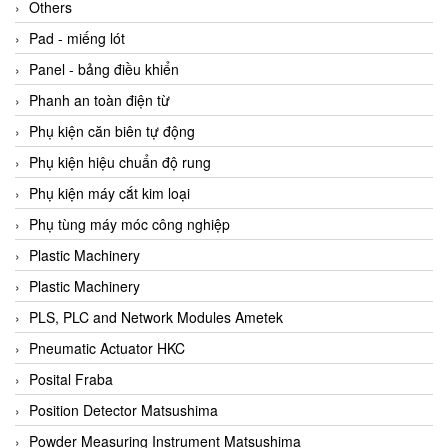
Beijer
Others
Beinlich-pumps
Pad - miếng lót
Beka
Panel - bảng điều khiển
BEKO
Phanh an toàn điện từ
Belimo
Phụ kiện căn biên tự động
Benetech Vietnam
Phụ kiện hiệu chuẩn độ rung
Bently Nevada
Phụ kiện máy cắt kim loại
Bentone Vietnam
Phụ tùng máy móc công nghiệp
Bernstein Vietnam
Plastic Machinery
Berthold
Plastic Machinery
Bestech
PLS, PLC and Network Modules Ametek
Bestech
Pneumatic Actuator HKC
BETA
Posital Fraba
Bifold
Position Detector Matsushima
Bihl+wiedemann
Powder Measuring Instrument Matsushima