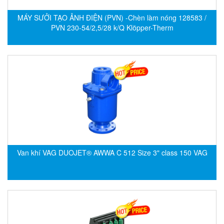
Electro-Sensors Vietnam
MÁY SƯỞI TẠO ẢNH ĐIỆN (PVN) -Chèn làm nóng 128583 /
Elektrogas Vietnam
PVN 230-54/2,5/28 k/Q Klöpper-Therm
Elektrophysik Vietnam
elesa-ganter
ELETTA
Elettrotek Kabel
ELGO Electronic
ELIS PLZEŇ
ELMEKO
ELMESS-Thermosystemtechnik
Van khí VAG DUOJET® AWWA C 512 Size 3" class 150 VAG
Eltex-Elektrostatik
Eltherm
ELTRA Encoder
ELVEM Vietnam
Emaco