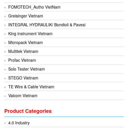
FOMOTECH_Autho VietNam
Greisinger Vietnam
INTEGRAL HYDRAULIK/ Bondioli & Pavesi
King instrument Vietnam
Micropack Vietnam
Multitek Vietnam
Profac Vietnam
Solo Tester Vietnam
STEGO Vietnam
TE Wire & Cable Vietnam
Valcom Vietnam
Woodward Vietnam
Product Categories
3CTEST Vietnam
4B VietNam Vietnam
4.0 Industry