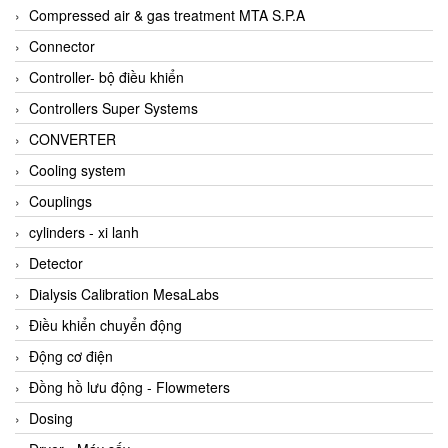
AKUSENSE
Compressed air & gas treatment MTA S.P.A
ALA OFFICINE SPA
Connector
Albrecht-Automatik Viet Nam
Controller- bộ điều khiển
Allen Bradley Vietnam
Controllers Super Systems
Alpha Moisture Vietnam
CONVERTER
Alpha-Achem Vietnam
Cooling system
Alphino
Couplings
ALRE-IT Vietnam
cylinders - xi lanh
Altech
Detector
Amarillo Gear
Dialysis Calibration MesaLabs
Ametek
Điều khiển chuyển động
AMPTRON Vietnam
Động cơ điện
AND Vietnam
Đồng hồ lưu động - Flowmeters
ANDERSON-NEGELE
Dosing
ANDILOG Technologies Vietnam