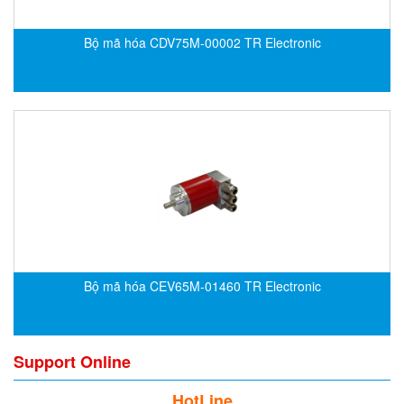
Francis Vietnam
FRANKE
Bộ mã hóa CDV75M-00002 TR Electronic
Freezemod
Fritsch Vietnam
FS CABLE
FS Inc Vietnam
FTM Vietnam
Fuji
Fujian LEAD
Fujikura
Bộ mã hóa CEV65M-01460 TR Electronic
Fukuta
GAI-Tronics
Gardasoft
Support Online
GASDNA Vietnam
HotLine