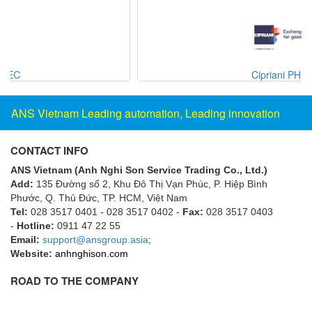
HBC-radiomatic
HBM
Heidenhain
Cipriani PHE
HEINRICHS
HELIOS GmbH/ Helios Heizelemente
ANS Vietnam Leading automation, Leading innovation
Hengesbach
HENGSHUI
CONTACT INFO
Hengstler
ANS Vietnam (Anh Nghi Son Service Trading Co., Ltd.)
Add:
135 Đường số 2, Khu Đô Thị Vạn Phúc, P. Hiệp Bình
HepcoMotion
Phước, Q. Thủ Đức, TP. HCM
, Việt Nam
herman-tech Viet Nam
Tel:
028 3517 0401 - 028 3517 0402 -
Fax:
028 3517 0403
-
Hotline:
0911 47 22 55
Higen motor
Email:
support@ansgroup.asia
;
High pressure / SPRAGUE Vietnam
Website:
anhnghison.com
Hikmicrotech Vietnam
ROAD TO THE COMPANY
HILSCHER