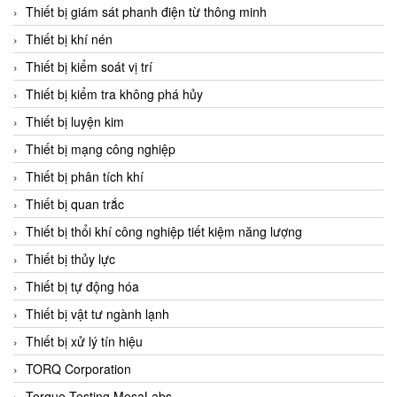
Chromalox
Thiết bị giám sát phanh điện từ thông minh
ChuanYi
Thiết bị khí nén
CIC
Thiết bị kiểm soát vị trí
Clage
Thiết bị kiểm tra không phá hủy
Clake Fololo
Thiết bị luyện kim
Clark Cooper
Thiết bị mạng công nghiệp
CMC Ventilazione
Thiết bị phân tích khí
Coax Valves Inc
Thiết bị quan trắc
Codel
Thiết bị thổi khí công nghiệp tiết kiệm năng lượng
Cofimco
Thiết bị thủy lực
Coltraco
Thiết bị tự động hóa
Comat Releco
Thiết bị vật tư ngành lạnh
Comax
Thiết bị xử lý tín hiệu
COMETECH VietNam
TORQ Corporation
COMFILE Technology
Torque Testing MesaLabs