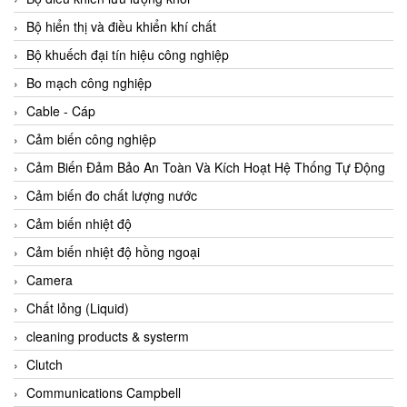
Agate Vietnam
Bộ hiển thị và điều khiển khí chất
AGR International Vietnam
Bộ khuếch đại tín hiệu công nghiệp
Aichi Tokei Denki Vietnam
Bo mạch công nghiệp
Aii Vietnam
Cable - Cáp
AIKOH
Cảm biến công nghiệp
AINUO Vietnam
Cảm Biến Đảm Bảo An Toàn Và Kích Hoạt Hệ Thống Tự Động
AIR MAJOR
Cảm biến đo chất lượng nước
Aira Euro Automation
Cảm biến nhiệt độ
Airtac Vietnam
Cảm biến nhiệt độ hồng ngoại
Airtec Vietnam
Camera
AI-Tek Vietnam
Chất lỏng (Liquid)
Akerstroms Viet Nam
cleaning products & systerm
AKO Armaturen & Separationstechnik
Clutch
AKO Armaturen & Separationstechnik Vietnam
Communications Campbell