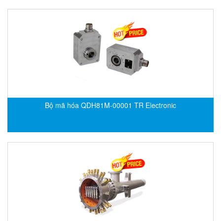
ECKERLE
Ecom-EX
ECONEX
Edward
EES
EGE Elektronik
Eilersen Vietnam
Bộ mã hóa QDH81M-00001 TR Electronic
Ekstrom-Carlson
Elands Cable Vietnam
Elap Vietnam
Electro Adda
Electro Industries
Electronic Design System S.R.L Vietnam
Electronics Inc. Viet Nam