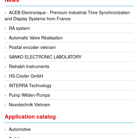
Gestra
ACEB Electronique - Premium Industrial Time Synchronization
GF
and Display Systems from France
Ghisalba
RA system
Gill Instruments
Automatic Valve Réalisation
Giovenzana Vietnam
Posital encoder vietnam
Glamox
SANKO ELECTRONIC LABOLATORY
Glavi
Rishabh Instruments
Global Encoder Vietnam
HS-Cooler GmbH
Glual
INTERRA Technology
GPA Pump
Pump Wilden-Pumps
GRAVITY
Novotechnik Vietnam
Green instruments
Application catalog
GREYSTONE
Automotive
GREYSTONE