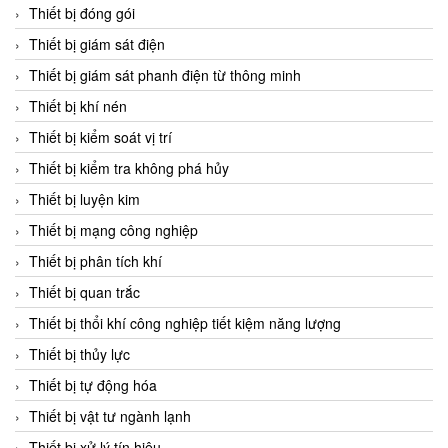
Chromalox
Thiết bị đóng gói
ChuanYi
Thiết bị giám sát điện
CIC
Thiết bị giám sát phanh điện từ thông minh
Clage
Thiết bị khí nén
Clake Fololo
Thiết bị kiểm soát vị trí
Clark Cooper
Thiết bị kiểm tra không phá hủy
CMC Ventilazione
Thiết bị luyện kim
Coax Valves Inc
Thiết bị mạng công nghiệp
Codel
Thiết bị phân tích khí
Cofimco
Thiết bị quan trắc
Coltraco
Thiết bị thổi khí công nghiệp tiết kiệm năng lượng
Comat Releco
Thiết bị thủy lực
Comax
Thiết bị tự động hóa
COMETECH VietNam
Thiết bị vật tư ngành lạnh
COMFILE Technology
Thiết bị xử lý tín hiệu