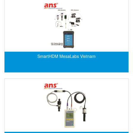
EMC PARTNER
EMCSOSIN
Emerson/Vertiv
EMG
Emotron
ENCEL Vietnam
SmartHDM MesaLabs Vietnam
Endress+Hauser
Enensys Vietnam
Enerdoor
Enerpac
ENERSYS
Enolgas
Envada
Environmental Compliance Products