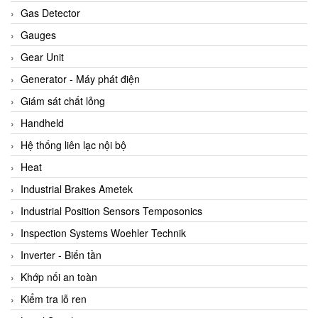
ARCA Regler
Gas Detector
Arcos Hydraulik
Gauges
Ardetem-Sfere-Vietnam
Gear Unit
Argal
Generator - Máy phát điện
AS ENERGI
Giám sát chất lỏng
ASCO CO2
Handheld
Asker
Hệ thống liên lạc nội bộ
AT2E
Heat
ATC Pneumatic
Industrial Brakes Ametek
ATEX System
Industrial Position Sensors Temposonics
ATI - IA
Inspection Systems Woehler Technik
ATI (Analytical Technology Inc)
Inverter - Biến tần
Atos
Khớp nối an toàn
Atrax
Kiểm tra lỗ ren