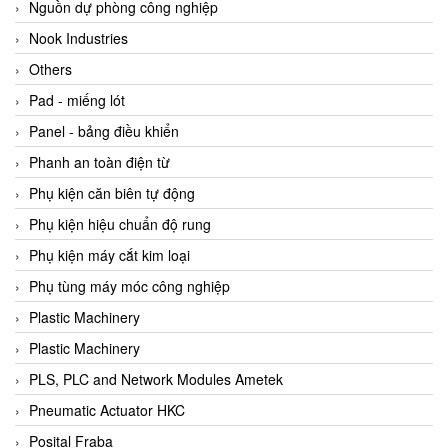
Beijer
Nguồn dự phòng công nghiệp
Beinlich-pumps
Nook Industries
Beka
Others
BEKO
Pad - miếng lót
Belimo
Panel - bảng điều khiển
Benetech Vietnam
Phanh an toàn điện từ
Bently Nevada
Phụ kiện căn biên tự động
Bentone Vietnam
Phụ kiện hiệu chuẩn độ rung
Bernstein Vietnam
Phụ kiện máy cắt kim loại
Berthold
Phụ tùng máy móc công nghiệp
Bestech
Plastic Machinery
Bestech
Plastic Machinery
BETA
PLS, PLC and Network Modules Ametek
Bifold
Pneumatic Actuator HKC
Bihl+wiedemann
Posital Fraba