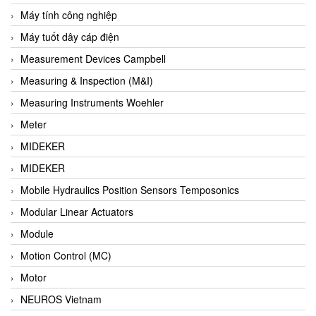
Barel Vietnam
Máy tính công nghiệp
Barksdale
Máy tuốt dây cáp điện
Bartec
Measurement Devices Campbell
Basco
Measuring & Inspection (M&I)
Baumer
Measuring Instruments Woehler
Baumuller Vietnam
Meter
Baykee
MIDEKER
BBC Bircher Smart Access
MIDEKER
BCS ITALY
Mobile Hydraulics Position Sensors Temposonics
BEA SENSORS
Modular Linear Actuators
Beacon Extender
Module
Beckhoff
Motion Control (MC)
Bedook
Motor
Bei Sensor
NEUROS Vietnam