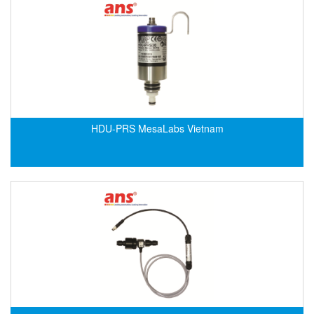
DSTI
DUCATI
Duclean
Dukin Besko
Dunkermotoren
Durag
HDU-PRS MesaLabs Vietnam
Dwyer
DYH
Dynisco
E+E ELEKTRONIK
E+H
E2S
Earthtech
Eaton
EBMPAPST