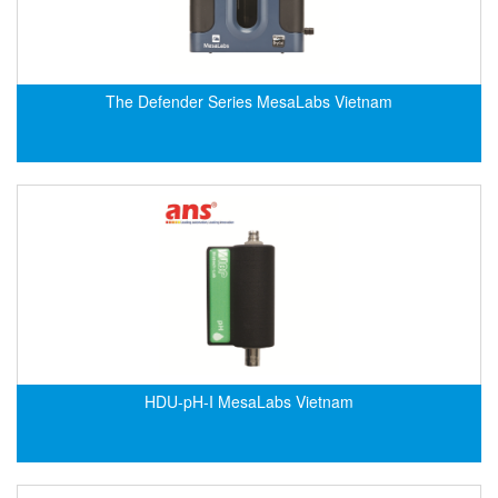
Di-Soric
Di-Soric
Dixon Valve
The Defender Series MesaLabs Vietnam
Doctor Led Vietnam
DOLD - Autho ANS
Dold Vietnam
Dongdo Tech
Donghwa Valve
Dongkun
Dosing Pump
DR. NEUMANN Peltier-Technik
Driesen Kern
HDU-pH-I MesaLabs Vietnam
Dropsa Vietnam
Druck