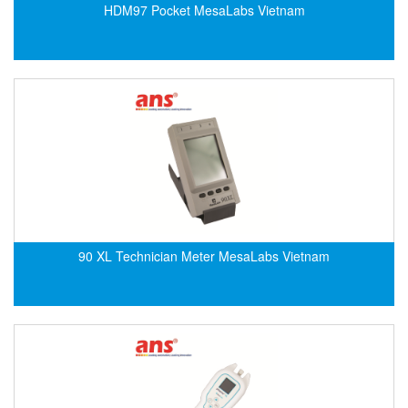
EPC
HDM97 Pocket MesaLabs Vietnam
EPE Process Filters & Accumulators
Epro/Emerson
ERE WIRELESS
Erhardt-Leimer
Erhardt-Leimer
Erhardt-leimer
ERICHSEN
Erinda/Delta
90 XL Technician Meter MesaLabs Vietnam
ESA Automation Vietnam
Esa Pyronics
Euchner
EUCHNER GmbH + Co. KG VietNam
Eurotherm Vietnam
Eurovent