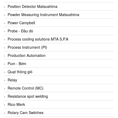
Bihl+wiedemann
Position Detector Matsushima
Bilz
Powder Measuring Instrument Matsushima
Binder Connector
Power Campbell
Biotech
Probe - Đầu dò
BirdX Vietnam
Process cooling solutions MTA S.P.A
BK Vibro
Process Instrument (PI)
Black Box
Production Automation
BlackBox Vietnam
Pum - Bơm
BLAGDON PUMP
Quạt thông gió
Bloom Engineering
Relay
Boneng
Remote Control (MC)
Bopp & Reuther Messtechnik
Resistance spot welding
Bosch
Rico-Werk
Boydcorp
Rotary Cam Switches