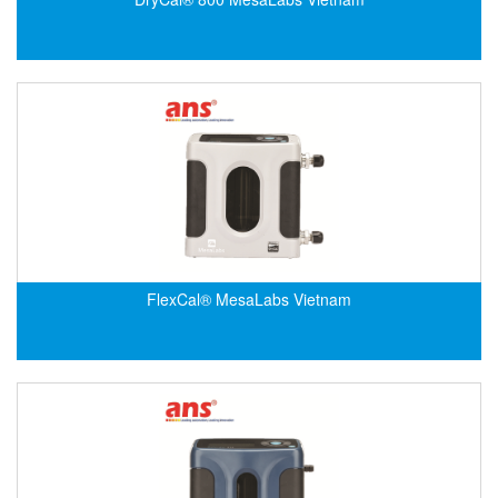
DEIF
Delmhorst VietNam
DELTA
Delta Ohm
Delta sensor
Delta-mobrey
DEMA Engineering/ Foam- IT
DESAX
FlexCal® MesaLabs Vietnam
DET-TRONICS
Deublin
Diakont
Dias Infrared
DINA Elektronik
Dinel