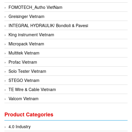
FOMOTECH_Autho VietNam
Greisinger Vietnam
INTEGRAL HYDRAULIK/ Bondioli & Pavesi
King instrument Vietnam
Micropack Vietnam
Multitek Vietnam
Profac Vietnam
Solo Tester Vietnam
STEGO Vietnam
TE Wire & Cable Vietnam
Valcom Vietnam
Woodward Vietnam
Product Categories
3CTEST Vietnam
4B VietNam Vietnam
4.0 Industry