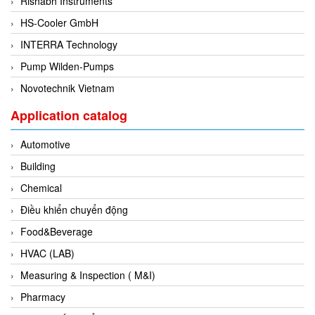
Rishabh Instruments
Flowline
HS-Cooler GmbH
Flow-Mon
INTERRA Technology
Flowserve
Pump Wilden-Pumps
Fluke Process Instruments Vietnam
Novotechnik Vietnam
FMS Vietnam
Application catalog
FOKO / Wintriss
Automotive
Fomotech Vietnam
Building
Forbes Marshall
Chemical
FORNEY
Điều khiển chuyển động
Fortex
Food&Beverage
Fortress
HVAC (LAB)
Fossil Power Systems
Measuring & Inspection ( M&I)
FPZ
Pharmacy
Francia Srl Vietnam