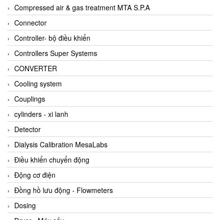
AKUSENSE
Compressed air & gas treatment MTA S.P.A
ALA OFFICINE SPA
Connector
Albrecht-Automatik Viet Nam
Controller- bộ điều khiển
Allen Bradley Vietnam
Controllers Super Systems
Alpha Moisture Vietnam
CONVERTER
Alpha-Achem Vietnam
Cooling system
Alphino
Couplings
ALRE-IT Vietnam
cylinders - xi lanh
Altech
Detector
Amarillo Gear
Dialysis Calibration MesaLabs
Ametek
Điều khiển chuyển động
AMPTRON Vietnam
Động cơ điện
AND Vietnam
Đồng hồ lưu động - Flowmeters
ANDERSON-NEGELE
Dosing
ANDILOG Technologies Vietnam