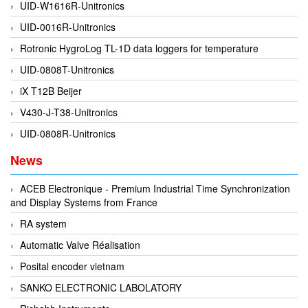
UID-W1616R-Unitronics
Fine Suntronix
UID-0016R-Unitronics
FineTek
Rotronic HygroLog TL-1D data loggers for temperature
Finna Sensors Vietnam
UID-0808T-Unitronics
Fireye
iX T12B Beijer
Fischer
V430-J-T38-Unitronics
Fisher
UID-0808R-Unitronics
FISO Vietnam
FLENDER
News
Flexaust
ACEB Electronique - Premium Industrial Time Synchronization
Flexim
and Display Systems from France
FLIR
RA system
FLOMAG
Automatic Valve Réalisation
flotron
Posital encoder vietnam
Flow Force/ Super Green Power-Tech
SANKO ELECTRONIC LABOLATORY
Floweserve/PMV