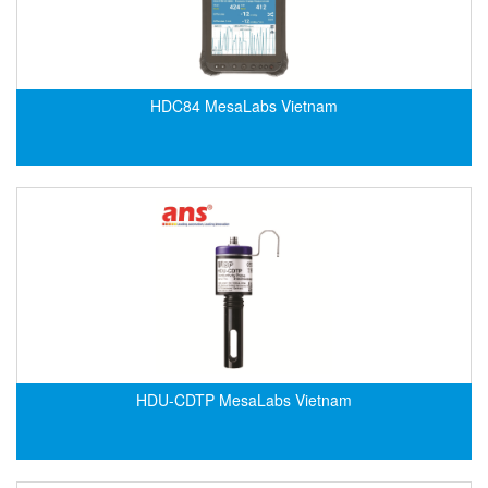
Electro-Sensors Vietnam
Elektrogas Vietnam
Elektrophysik Vietnam
HDC84 MesaLabs Vietnam
elesa-ganter
ELETTA
Elettrotek Kabel
ELGO Electronic
ELIS PLZEŇ
ELMEKO
ELMESS-Thermosystemtechnik
Eltex-Elektrostatik
Eltherm
HDU-CDTP MesaLabs Vietnam
ELTRA Encoder
ELVEM Vietnam
Emaco