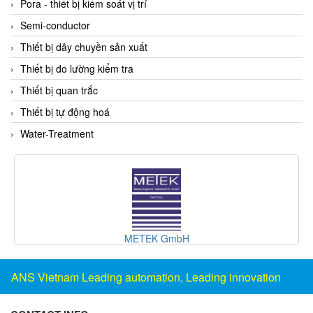
Pora - thiết bị kiểm soát vị trí
Francis Vietnam
Semi-conductor
FRANKE
Thiết bị dây chuyền sản xuất
Freezemod
Thiết bị đo lường kiểm tra
Fritsch Vietnam
Thiết bị quan trắc
FS CABLE
Thiết bị tự động hoá
FS Inc Vietnam
Water-Treatment
FTM Vietnam
Fuji
Fujian LEAD
Fujikura
Fukuta
METEK GmbH
GAI-Tronics
Gardasoft
ANS Vietnam Leading automation, Leading innovation
GASDNA Vietnam