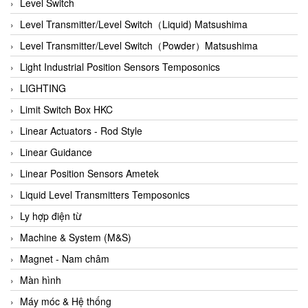
Auma
Level Switch
Autec
Level Transmitter/Level Switch（Liquid) Matsushima
Auto Flow
Level Transmitter/Level Switch（Powder）Matsushima
Automatic valve
Light Industrial Position Sensors Temposonics
Aventics
LIGHTING
Avproglobal
Limit Switch Box HKC
Axiomtek
Linear Actuators - Rod Style
AZBIL
Linear Guidance
B&C Electronics
Linear Position Sensors Ametek
B&R
Liquid Level Transmitters Temposonics
Babcok wilcox
Ly hợp điện từ
Baelz Automatic Vietnam
Machine & System (M&S)
Bahr Modultechnik Vietnam
Magnet - Nam châm
Balluff
Màn hình
BamBo Vietnam
Máy móc & Hệ thống