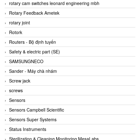
BRAUN Vietnam
rotary cam switches leonard engineering mbh
Brinkmann Pumpen
Rotary Feedback Ametek
BRONKHORST
rotary joint
Brook Instrument
Rotork
Brooks Instrument Vietnam
Routers - Bộ định tuyến
Buhler
Safety & electric part (SE)
BURLING INSTRUMENTS
SAMSUNGNECO
Burster
Sander - Máy chà nhám
BUSCHJOST
Screw jack
Calectro
screws
Campbell Scientific
Sensors
Canneed Vietnam
Sensors Campbell Scientific
Cantoni
Sensors Super Systems
CAPS
Status Instruments
CAREL Parts
Sterilization & Cleaning Monitoring MesaLabs