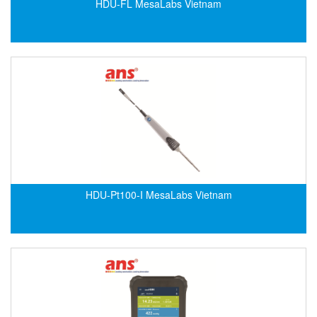
HDU-FL MesaLabs Vietnam
ECKERLE
Ecom-EX
ECONEX
Edward
EES
EGE Elektronik
Eilersen Vietnam
Ekstrom-Carlson
Elands Cable Vietnam
HDU-Pt100-I MesaLabs Vietnam
Elap Vietnam
Electro Adda
Electro Industries
Electronic Design System S.R.L Vietnam
Electronics Inc. Viet Nam