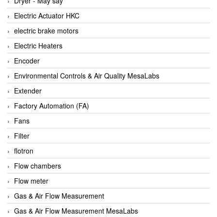
Dryer - Máy sấy
Anritsu
Electric Actuator HKC
ANTEC S.A
electric brake motors
Antico pumps
Electric Heaters
Anybus/ HMS
Encoder
AOBEN
Environmental Controls & Air Quality MesaLabs
Apex Dynamics Vietnam
Extender
Apex Dynamics Vietnam
Factory Automation (FA)
Apiste
Fans
APLISENS VietNam
Filter
Apollo Fire
flotron
Appleton
Flow chambers
AQ Matic
Flow meter
Aqualabo Vietnam
Gas & Air Flow Measurement
Aquametro
Gas & Air Flow Measurement MesaLabs