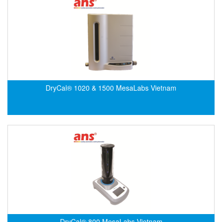
CRYSOUND
CS&P Technologies
CSC
CS-Instrument
cs-instruments
CTC
DryCal® 1020 & 1500 MesaLabs Vietnam
Cygnus
Cypet Vietnam
Daehan Sensor
Daito Kogyo
Dandong Huayu
Danfoss
Datalogic Vietnam
Datexel
DryCal® 800 MesaLabs Vietnam
Debron VietNam