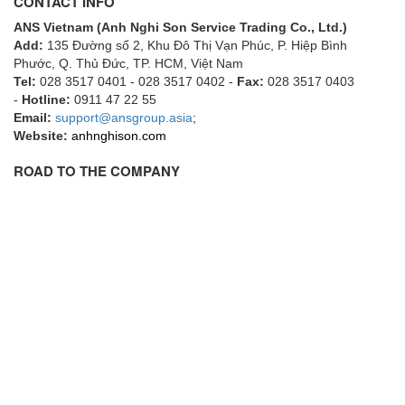
CONTACT INFO
Gasensor
ANS Vietnam (Anh Nghi Son Service Trading Co., Ltd.)
Gave
Add:
135 Đường số 2, Khu Đô Thị Vạn Phúc, P. Hiệp Bình
Gazex
Phước, Q. Thủ Đức, TP. HCM
, Việt Nam
Tel:
028 3517 0401 - 028 3517 0402 -
Fax:
028 3517 0403
GD GODAI ENGINEERING
-
Hotline:
0911 47 22 55
GE Panametrics
Email:
support@ansgroup.asia
;
Website:
anhnghison.com
GEDORE
GEFA PROCESSTECHNIK GMBH
ROAD TO THE COMPANY
Gefran
Gems Sensor
Gemu
GENEBRE
Genesislamp
Geokon Vietnam
GESIPA
Gessmann