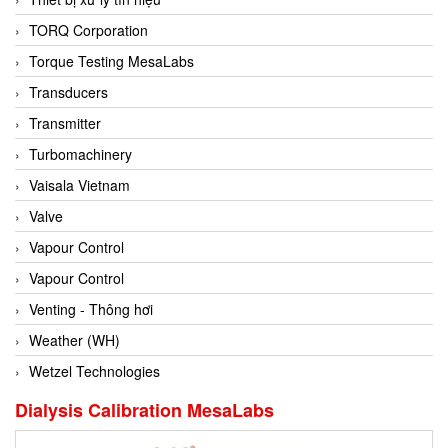
Conch
TORQ Corporation
Conductix/ WAMPFLER
Torque Testing MesaLabs
Contrec
Transducers
Contrinex
Transmitter
Control Solution Minesota
Turbomachinery
Copeland
Vaisala Vietnam
Cortem
Valve
Cosa Xentaur
Vapour Control
Cosil
Vapour Control
Coulton
Venting - Thông hơi
Crouzet
Weather (WH)
Crowcon
Wetzel Technologies
Crutec Dust Zero Vietnam
Dialysis Calibration MesaLabs
Crydom