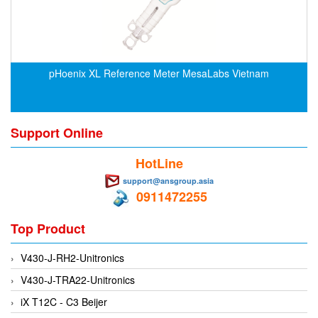
Evoqua
EXAIR
Exergen
pHoenix XL Reference Meter MesaLabs Vietnam
Exide Technologies Vietnam
EXOR
FAIRCHILD
Support Online
FANUC
HotLine
FDM/ F.lli Della Marca Srl
support@ansgroup.asia
FEIN
0911472255
Felm
Top Product
FESTO
V430-J-RH2-Unitronics
FHF (EATON Crouse-Hinds)
V430-J-TRA22-Unitronics
Fife/ Maxcess
iX T12C - C3 Beijer
Fimet