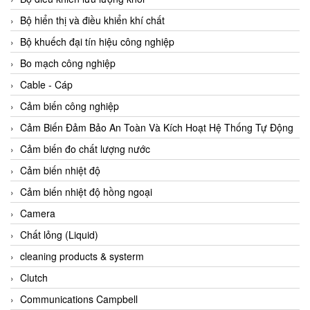
Agate Vietnam
Bộ hiển thị và điều khiển khí chất
AGR International Vietnam
Bộ khuếch đại tín hiệu công nghiệp
Aichi Tokei Denki Vietnam
Bo mạch công nghiệp
Aii Vietnam
Cable - Cáp
AIKOH
Cảm biến công nghiệp
AINUO Vietnam
Cảm Biến Đảm Bảo An Toàn Và Kích Hoạt Hệ Thống Tự Động
AIR MAJOR
Cảm biến đo chất lượng nước
Aira Euro Automation
Cảm biến nhiệt độ
Airtac Vietnam
Cảm biến nhiệt độ hồng ngoại
Airtec Vietnam
Camera
AI-Tek Vietnam
Chất lỏng (Liquid)
Akerstroms Viet Nam
cleaning products & systerm
AKO Armaturen & Separationstechnik
Clutch
AKO Armaturen & Separationstechnik Vietnam
Communications Campbell