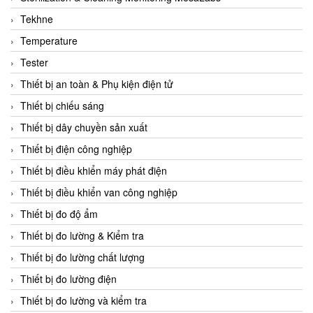
CCS
Tekhne
CD Automation
Temperature
CEAG Sicherheitst
Tester
CEIA Vietnam
Thiết bị an toàn & Phụ kiện điện tử
Celduc Vietnam
Thiết bị chiếu sáng
Cemb
Thiết bị dây chuyền sản xuất
Centec GmbH
Thiết bị điện công nghiệp
CEQUBE
Thiết bị điều khiển máy phát điện
CHAUVIN ARNOUX
Thiết bị điều khiển van công nghiệp
Checkline
Thiết bị đo độ ẩm
Chino
Thiết bị đo lường & Kiểm tra
Chiyoda Seiki
Thiết bị đo lường chất lượng
Chiyoda-Tsusho
Thiết bị đo lường điện
Chongqing Huaneng
Thiết bị đo lường và kiểm tra