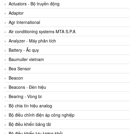
ABB Vietnam
Actuators - Bộ truyền động
AC Infinity Vietnam
Adaptor
AC&E Telecommunications
Agr International
AC&T Vietnam
Air conditioning systems MTA S.P.A
Accepta Vietnam
Analyzer - Máy phân tích
ACCUMAC Vietnam
Battery - Ắc quy
AccuWeb Vietnam
Baumuller vietnam
Acey
Bea Sensor
ACOEM Vietnam
Beacon
ADCA Vietnam
Beacons - Đèn hiệu
ADFweb Vietnam
Bearing - Vòng bi
Adler Vietnam
Bộ chia tín hiệu analog
Ados Vietnam
Bộ điều chỉnh điện áp công nghiệp
Advanced Energy Vietnam
Bộ điều khiển băng tải
Advantech Vietnam
Bộ điều khiển lưu lượng khối