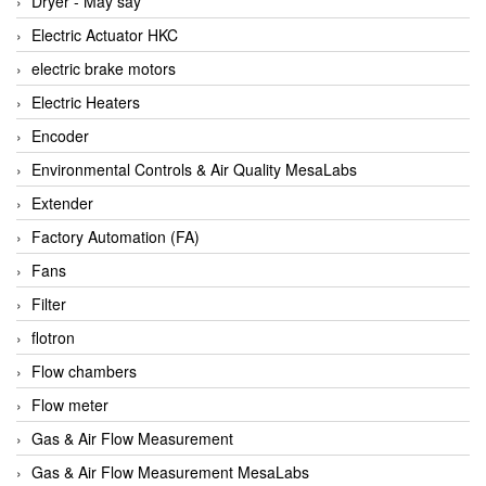
Dryer - Máy sấy
Anritsu
Electric Actuator HKC
ANTEC S.A
electric brake motors
Antico pumps
Electric Heaters
Anybus/ HMS
Encoder
AOBEN
Environmental Controls & Air Quality MesaLabs
Apex Dynamics Vietnam
Extender
Apex Dynamics Vietnam
Factory Automation (FA)
Apiste
Fans
APLISENS VietNam
Filter
Apollo Fire
flotron
Appleton
Flow chambers
AQ Matic
Flow meter
Aqualabo Vietnam
Gas & Air Flow Measurement
Aquametro
Gas & Air Flow Measurement MesaLabs