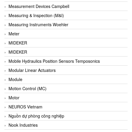
Barel Vietnam
Measurement Devices Campbell
Barksdale
Measuring & Inspection (M&I)
Bartec
Measuring Instruments Woehler
Basco
Meter
Baumer
MIDEKER
Baumuller Vietnam
MIDEKER
Baykee
Mobile Hydraulics Position Sensors Temposonics
BBC Bircher Smart Access
Modular Linear Actuators
BCS ITALY
Module
BEA SENSORS
Motion Control (MC)
Beacon Extender
Motor
Beckhoff
NEUROS Vietnam
Bedook
Nguồn dự phòng công nghiệp
Bei Sensor
Nook Industries