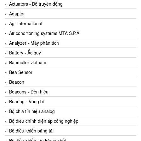
ABB Vietnam
Actuators - Bộ truyền động
AC Infinity Vietnam
Adaptor
AC&E Telecommunications
Agr International
AC&T Vietnam
Air conditioning systems MTA S.P.A
Accepta Vietnam
Analyzer - Máy phân tích
ACCUMAC Vietnam
Battery - Ắc quy
AccuWeb Vietnam
Baumuller vietnam
Acey
Bea Sensor
ACOEM Vietnam
Beacon
ADCA Vietnam
Beacons - Đèn hiệu
ADFweb Vietnam
Bearing - Vòng bi
Adler Vietnam
Bộ chia tín hiệu analog
Ados Vietnam
Bộ điều chỉnh điện áp công nghiệp
Advanced Energy Vietnam
Bộ điều khiển băng tải
Advantech Vietnam
Bộ điều khiển lưu lượng khối