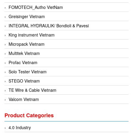
FOMOTECH_Autho VietNam
Greisinger Vietnam
INTEGRAL HYDRAULIK/ Bondioli & Pavesi
King instrument Vietnam
Micropack Vietnam
Multitek Vietnam
Profac Vietnam
Solo Tester Vietnam
STEGO Vietnam
TE Wire & Cable Vietnam
Valcom Vietnam
Woodward Vietnam
Product Categories
3CTEST Vietnam
4B VietNam Vietnam
4.0 Industry