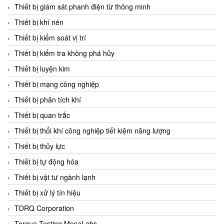
Chromalox
Thiết bị giám sát phanh điện từ thông minh
ChuanYi
Thiết bị khí nén
CIC
Thiết bị kiểm soát vị trí
Clage
Thiết bị kiểm tra không phá hủy
Clake Fololo
Thiết bị luyện kim
Clark Cooper
Thiết bị mạng công nghiệp
CMC Ventilazione
Thiết bị phân tích khí
Coax Valves Inc
Thiết bị quan trắc
Codel
Thiết bị thổi khí công nghiệp tiết kiệm năng lượng
Cofimco
Thiết bị thủy lực
Coltraco
Thiết bị tự động hóa
Comat Releco
Thiết bị vật tư ngành lạnh
Comax
Thiết bị xử lý tín hiệu
COMETECH VietNam
TORQ Corporation
COMFILE Technology
Torque Testing MesaLabs