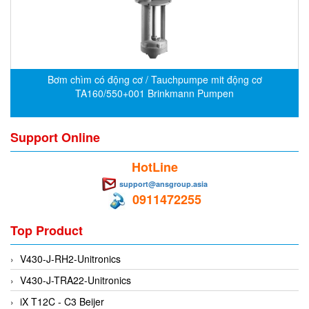
CRYSOUND
CS&P Technologies
CSC
CS-Instrument
Bơm chìm có động cơ / Tauchpumpe mit động cơ
TA160/550+001 Brinkmann Pumpen
cs-instruments
CTC
Support Online
Cygnus
Cypet Vietnam
HotLine
Daehan Sensor
support@ansgroup.asia
0911472255
Daito Kogyo
Dandong Huayu
Top Product
Danfoss
V430-J-RH2-Unitronics
Datalogic Vietnam
V430-J-TRA22-Unitronics
Datexel
iX T12C - C3 Beijer
Debron VietNam