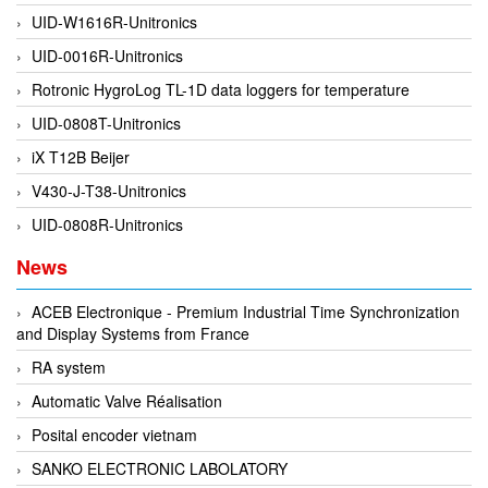
UID-W1616R-Unitronics
DEIF
UID-0016R-Unitronics
Delmhorst VietNam
Rotronic HygroLog TL-1D data loggers for temperature
DELTA
UID-0808T-Unitronics
Delta Ohm
iX T12B Beijer
Delta sensor
V430-J-T38-Unitronics
Delta-mobrey
UID-0808R-Unitronics
DEMA Engineering/ Foam- IT
News
DESAX
DET-TRONICS
ACEB Electronique - Premium Industrial Time Synchronization
and Display Systems from France
Deublin
RA system
Diakont
Automatic Valve Réalisation
Dias Infrared
Posital encoder vietnam
DINA Elektronik
SANKO ELECTRONIC LABOLATORY
Dinel