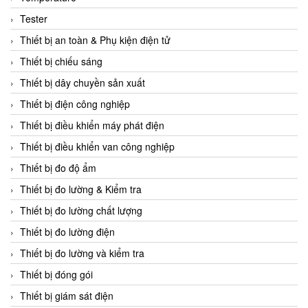
CCS
Tester
CD Automation
Thiết bị an toàn & Phụ kiện điện tử
CEAG Sicherheitst
Thiết bị chiếu sáng
CEIA Vietnam
Thiết bị dây chuyền sản xuất
Celduc Vietnam
Thiết bị điện công nghiệp
Cemb
Thiết bị điều khiển máy phát điện
Centec GmbH
Thiết bị điều khiển van công nghiệp
CEQUBE
Thiết bị đo độ ẩm
CHAUVIN ARNOUX
Thiết bị đo lường & Kiểm tra
Checkline
Thiết bị đo lường chất lượng
Chino
Thiết bị đo lường điện
Chiyoda Seiki
Thiết bị đo lường và kiểm tra
Chiyoda-Tsusho
Thiết bị đóng gói
Chongqing Huaneng
Thiết bị giám sát điện