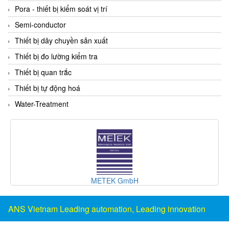
DSTI
Pora - thiết bị kiểm soát vị trí
DUCATI
Semi-conductor
Duclean
Thiết bị dây chuyền sản xuất
Dukin Besko
Thiết bị đo lường kiểm tra
Dunkermotoren
Thiết bị quan trắc
Durag
Thiết bị tự động hoá
Dwyer
Water-Treatment
DYH
Dynisco
E+E ELEKTRONIK
E+H
E2S
METEK GmbH
Earthtech
Eaton
ANS Vietnam Leading automation, Leading innovation
EBMPAPST