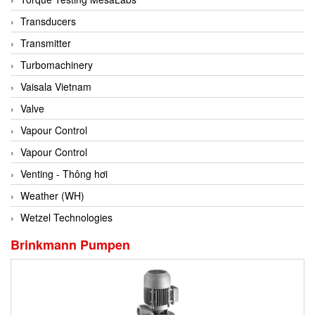
Conch
Transducers
Conductix/ WAMPFLER
Transmitter
Contrec
Turbomachinery
Contrinex
Vaisala Vietnam
Control Solution Minesota
Valve
Copeland
Vapour Control
Cortem
Vapour Control
Cosa Xentaur
Venting - Thông hơi
Cosil
Weather (WH)
Coulton
Wetzel Technologies
Crouzet
Brinkmann Pumpen
Crowcon
Crutec Dust Zero Vietnam
Crydom