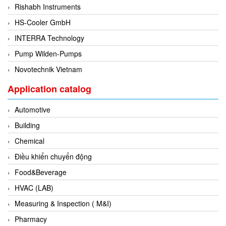
Rishabh Instruments
Di-Soric
HS-Cooler GmbH
Di-Soric
INTERRA Technology
Dixon Valve
Pump Wilden-Pumps
Doctor Led Vietnam
Novotechnik Vietnam
DOLD - Autho ANS
Dold Vietnam
Application catalog
Dongdo Tech
Automotive
Donghwa Valve
Building
Dongkun
Chemical
Dosing Pump
Điều khiển chuyển động
DR. NEUMANN Peltier-Technik
Food&Beverage
Driesen Kern
HVAC (LAB)
Dropsa Vietnam
Measuring & Inspection ( M&I)
Druck
Pharmacy