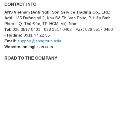
CONTACT INFO
ECKERLE
ANS Vietnam (Anh Nghi Son Service Trading Co., Ltd.)
Ecom-EX
Add:
135 Đường số 2, Khu Đô Thị Vạn Phúc, P. Hiệp Bình
ECONEX
Phước, Q. Thủ Đức, TP. HCM
, Việt Nam
Tel:
028 3517 0401 - 028 3517 0402 -
Fax:
028 3517 0403
Edward
-
Hotline:
0911 47 22 55
Email:
EES
support@ansgroup.asia
;
Website:
anhnghison.com
EGE Elektronik
ROAD TO THE COMPANY
Eilersen Vietnam
Ekstrom-Carlson
Elands Cable Vietnam
Elap Vietnam
Electro Adda
Electro Industries
Electronic Design System S.R.L Vietnam
Electronics Inc. Viet Nam