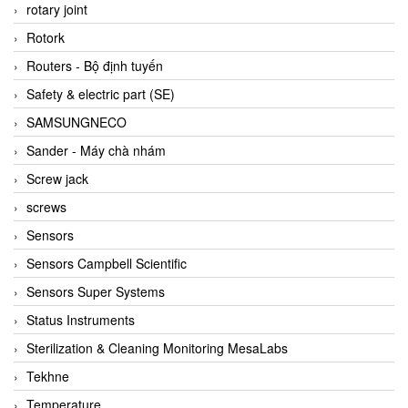
BRAUN Vietnam
rotary joint
Brinkmann Pumpen
Rotork
BRONKHORST
Routers - Bộ định tuyến
Brook Instrument
Safety & electric part (SE)
Brooks Instrument Vietnam
SAMSUNGNECO
Buhler
Sander - Máy chà nhám
BURLING INSTRUMENTS
Screw jack
Burster
screws
BUSCHJOST
Sensors
Calectro
Sensors Campbell Scientific
Campbell Scientific
Sensors Super Systems
Canneed Vietnam
Status Instruments
Cantoni
Sterilization & Cleaning Monitoring MesaLabs
CAPS
Tekhne
CAREL Parts
Temperature