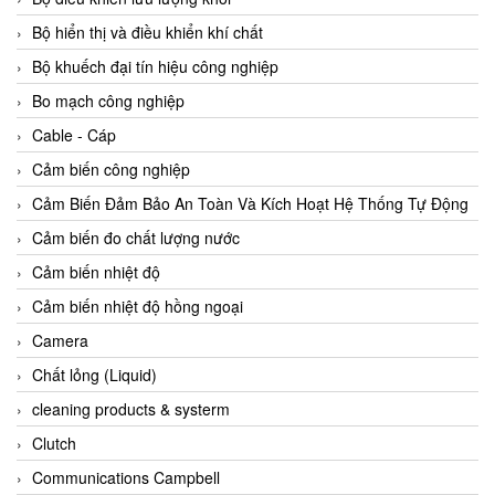
Agate Vietnam
Bộ hiển thị và điều khiển khí chất
AGR International Vietnam
Bộ khuếch đại tín hiệu công nghiệp
Aichi Tokei Denki Vietnam
Bo mạch công nghiệp
Aii Vietnam
Cable - Cáp
AIKOH
Cảm biến công nghiệp
AINUO Vietnam
Cảm Biến Đảm Bảo An Toàn Và Kích Hoạt Hệ Thống Tự Động
AIR MAJOR
Cảm biến đo chất lượng nước
Aira Euro Automation
Cảm biến nhiệt độ
Airtac Vietnam
Cảm biến nhiệt độ hồng ngoại
Airtec Vietnam
Camera
AI-Tek Vietnam
Chất lỏng (Liquid)
Akerstroms Viet Nam
cleaning products & systerm
AKO Armaturen & Separationstechnik
Clutch
AKO Armaturen & Separationstechnik Vietnam
Communications Campbell