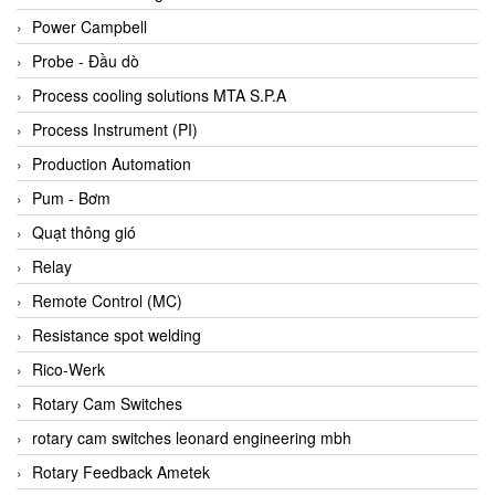
Bihl+wiedemann
Power Campbell
Bilz
Probe - Đầu dò
Binder Connector
Process cooling solutions MTA S.P.A
Biotech
Process Instrument (PI)
BirdX Vietnam
Production Automation
BK Vibro
Pum - Bơm
Black Box
Quạt thông gió
BlackBox Vietnam
Relay
BLAGDON PUMP
Remote Control (MC)
Bloom Engineering
Resistance spot welding
Boneng
Rico-Werk
Bopp & Reuther Messtechnik
Rotary Cam Switches
Bosch
rotary cam switches leonard engineering mbh
Boydcorp
Rotary Feedback Ametek