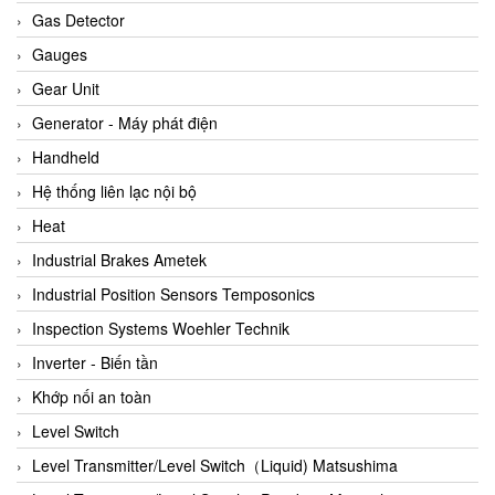
ARCA Regler
Gas Detector
Arcos Hydraulik
Gauges
Ardetem-Sfere-Vietnam
Gear Unit
Argal
Generator - Máy phát điện
AS ENERGI
Handheld
ASCO CO2
Hệ thống liên lạc nội bộ
Asker
Heat
AT2E
Industrial Brakes Ametek
ATC Pneumatic
Industrial Position Sensors Temposonics
ATEX System
Inspection Systems Woehler Technik
ATI - IA
Inverter - Biến tần
ATI (Analytical Technology Inc)
Khớp nối an toàn
Atos
Level Switch
Atrax
Level Transmitter/Level Switch（Liquid) Matsushima