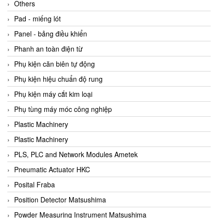
Beijer
Others
Beinlich-pumps
Pad - miếng lót
Beka
Panel - bảng điều khiển
BEKO
Phanh an toàn điện từ
Belimo
Phụ kiện căn biên tự động
Benetech Vietnam
Phụ kiện hiệu chuẩn độ rung
Bently Nevada
Phụ kiện máy cắt kim loại
Bentone Vietnam
Phụ tùng máy móc công nghiệp
Bernstein Vietnam
Plastic Machinery
Berthold
Plastic Machinery
Bestech
PLS, PLC and Network Modules Ametek
Bestech
Pneumatic Actuator HKC
BETA
Posital Fraba
Bifold
Position Detector Matsushima
Bihl+wiedemann
Powder Measuring Instrument Matsushima