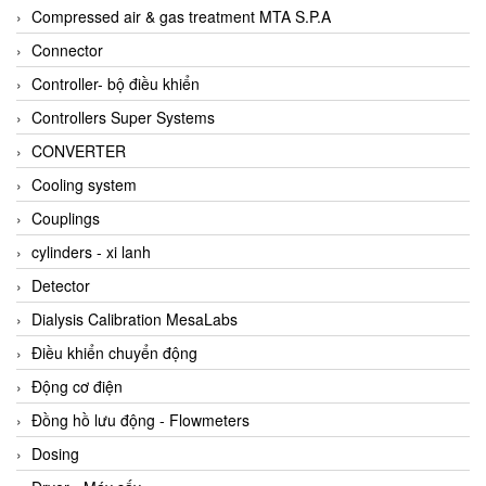
AKUSENSE
Compressed air & gas treatment MTA S.P.A
ALA OFFICINE SPA
Connector
Albrecht-Automatik Viet Nam
Controller- bộ điều khiển
Allen Bradley Vietnam
Controllers Super Systems
Alpha Moisture Vietnam
CONVERTER
Alpha-Achem Vietnam
Cooling system
Alphino
Couplings
ALRE-IT Vietnam
cylinders - xi lanh
Altech
Detector
Amarillo Gear
Dialysis Calibration MesaLabs
Ametek
Điều khiển chuyển động
AMPTRON Vietnam
Động cơ điện
AND Vietnam
Đồng hồ lưu động - Flowmeters
ANDERSON-NEGELE
Dosing
ANDILOG Technologies Vietnam