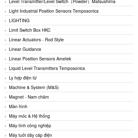
Auma
Level Transmitter/Level Switch（Powder）Matsushima
Autec
Light Industrial Position Sensors Temposonics
Auto Flow
LIGHTING
Automatic valve
Limit Switch Box HKC
Aventics
Linear Actuators - Rod Style
Avproglobal
Linear Guidance
Axiomtek
Linear Position Sensors Ametek
AZBIL
Liquid Level Transmitters Temposonics
B&C Electronics
Ly hợp điện từ
B&R
Machine & System (M&S)
Babcok wilcox
Magnet - Nam châm
Baelz Automatic Vietnam
Màn hình
Bahr Modultechnik Vietnam
Máy móc & Hệ thống
Balluff
Máy tính công nghiệp
BamBo Vietnam
Máy tuốt dây cáp điện