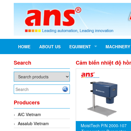
HOME
ABOUT US
EQUIMENT
MACHINERY
Search
Cảm biến nhiệt độ hồ
Producers
AIC Vietnam
Assalub Vietnam
MoistTech P/N 2000-107