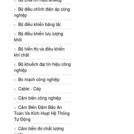
Adler Vietnam
Bộ điều chỉnh điện áp công
Ados Vietnam
nghiệp
Advanced Energy Vietnam
Bộ điều khiển băng tải
Advantech Vietnam
Bộ điều khiển lưu lượng
khối
Agate Vietnam
Bộ hiển thị và điều khiển
AGR International Vietnam
khí chất
Aichi Tokei Denki Vietnam
Bộ khuếch đại tín hiệu công
nghiệp
Aii Vietnam
AIKOH
Bo mạch công nghiệp
AINUO Vietnam
Cable - Cáp
AIR MAJOR
Cảm biến công nghiệp
Aira Euro Automation
Cảm Biến Đảm Bảo An
Toàn Và Kích Hoạt Hệ Thống
Airtac Vietnam
Tự Động
Airtec Vietnam
Cảm biến đo chất lượng