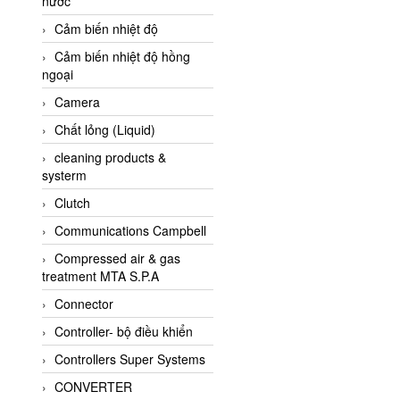
nước
AI-Tek Vietnam
Cảm biến nhiệt độ
Akerstroms Viet Nam
Cảm biến nhiệt độ hồng
AKO Armaturen &
ngoại
Separationstechnik
Camera
AKO Armaturen &
Separationstechnik Vietnam
Chất lỏng (Liquid)
AKUSENSE
cleaning products &
systerm
ALA OFFICINE SPA
Clutch
Albrecht-Automatik Viet
Nam
Communications Campbell
Allen Bradley Vietnam
Compressed air & gas
treatment MTA S.P.A
Alpha Moisture Vietnam
Connector
Alpha-Achem Vietnam
Controller- bộ điều khiển
Alphino
Controllers Super Systems
ALRE-IT Vietnam
CONVERTER
Altech