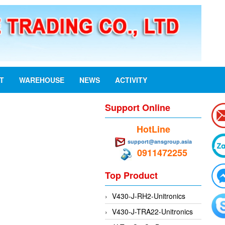
ST
WAREHOUSE
NEWS
ACTIVITY
Support Online
HotLine
support@ansgroup.asia
0911472255
Top Product
V430-J-RH2-Unitronics
V430-J-TRA22-Unitronics