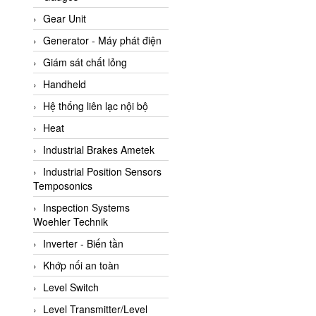
ATC Pneumatic
Gear Unit
ATEX System
Generator - Máy phát điện
ATI - IA
Giám sát chất lỏng
ATI (Analytical Technology
Handheld
Inc)
Hệ thống liên lạc nội bộ
Atos
Heat
Atrax
Industrial Brakes Ametek
Auma
Industrial Position Sensors
Autec
Temposonics
Auto Flow
Inspection Systems
Automatic valve
Woehler Technik
Aventics
Inverter - Biến tần
Avproglobal
Khớp nối an toàn
Axiomtek
Level Switch
AZBIL
Level Transmitter/Level