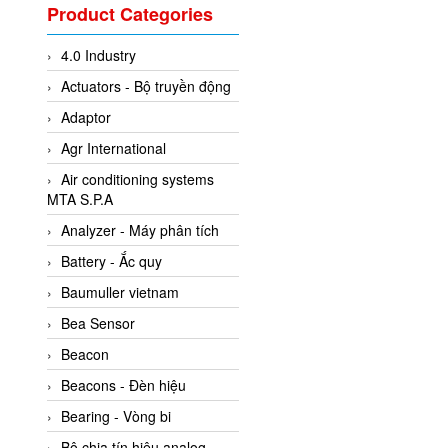
Valcom Vietnam
Product Categories
Woodward Vietnam
4.0 Industry
3CTEST Vietnam
Actuators - Bộ truyền động
4B VietNam Vietnam
Adaptor
ABB Vietnam
Agr International
AC Infinity Vietnam
Air conditioning systems
AC&E Telecommunications
MTA S.P.A
AC&T Vietnam
Analyzer - Máy phân tích
Accepta Vietnam
Battery - Ắc quy
ACCUMAC Vietnam
Baumuller vietnam
AccuWeb Vietnam
Bea Sensor
Acey
Beacon
ACOEM Vietnam
Beacons - Đèn hiệu
ADCA Vietnam
Bearing - Vòng bi
ADFweb Vietnam
Bộ chia tín hiệu analog