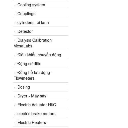
Cooling system
Amarillo Gear
Couplings
Ametek
cylinders - xi lanh
AMPTRON Vietnam
Detector
AND Vietnam
Dialysis Calibration
ANDERSON-NEGELE
MesaLabs
ANDILOG Technologies
Điều khiển chuyển động
Vietnam
Động cơ điện
Anritsu
Đồng hồ lưu động -
ANTEC S.A
Flowmeters
Antico pumps
Dosing
Anybus/ HMS
Dryer - Máy sấy
AOBEN
Electric Actuator HKC
Apex Dynamics Vietnam
electric brake motors
Apex Dynamics Vietnam
Electric Heaters
Apiste