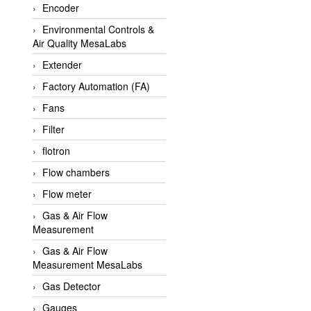
Encoder
APLISENS VietNam
Environmental Controls &
Apollo Fire
Air Quality MesaLabs
Appleton
Extender
AQ Matic
Factory Automation (FA)
Aqualabo Vietnam
Fans
Aquametro
Filter
ARCA Regler
flotron
Arcos Hydraulik
Flow chambers
Ardetem-Sfere-Vietnam
Flow meter
Argal
Gas & Air Flow
Measurement
AS ENERGI
Gas & Air Flow
ASCO CO2
Measurement MesaLabs
Asker
Gas Detector
AT2E
Gauges