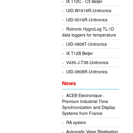
iX T12C - C3 Beijer
UID-W1616R-Unitronics
UID-0016R-Unitronics
Rotronic HygroLog TL-1D
data loggers for temperature
UID-0808T-Unitronics
iX T12B Beijer
V430-J-T38-Unitronics
UID-0808R-Unitronics
News
ACEB Electronique -
Premium Industrial Time
Synchronization and Display
Systems from France
RA system
Automatic Valve Réalisation