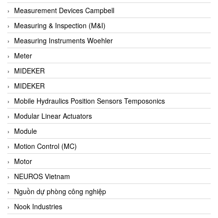
Barel Vietnam
Measurement Devices Campbell
Barksdale
Measuring & Inspection (M&I)
Bartec
Measuring Instruments Woehler
Basco
Meter
Baumer
MIDEKER
Baumuller Vietnam
MIDEKER
Baykee
Mobile Hydraulics Position Sensors Temposonics
BBC Bircher Smart Access
Modular Linear Actuators
BCS ITALY
Module
BEA SENSORS
Motion Control (MC)
Beacon Extender
Motor
Beckhoff
NEUROS Vietnam
Bedook
Nguồn dự phòng công nghiệp
Bei Sensor
Nook Industries