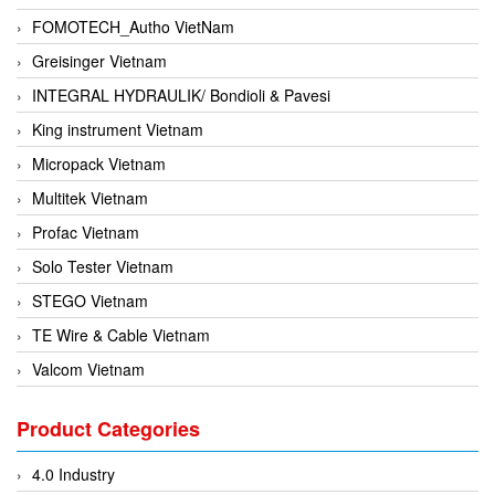
FOMOTECH_Autho VietNam
Greisinger Vietnam
INTEGRAL HYDRAULIK/ Bondioli & Pavesi
King instrument Vietnam
Micropack Vietnam
Multitek Vietnam
Profac Vietnam
Solo Tester Vietnam
STEGO Vietnam
TE Wire & Cable Vietnam
Valcom Vietnam
Woodward Vietnam
Product Categories
3CTEST Vietnam
4B VietNam Vietnam
4.0 Industry