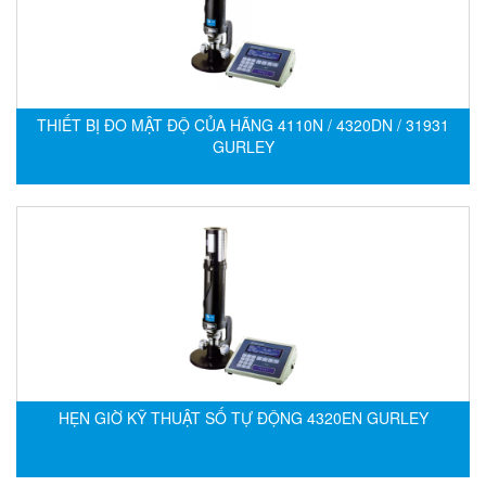
CRYSOUND
CS&P Technologies
CSC
CS-Instrument
THIẾT BỊ ĐO MẬT ĐỘ CỦA HÃNG 4110N / 4320DN / 31931
GURLEY
cs-instruments
CTC
Cygnus
Cypet Vietnam
Daehan Sensor
Daito Kogyo
Dandong Huayu
Danfoss
HẸN GIỜ KỸ THUẬT SỐ TỰ ĐỘNG 4320EN GURLEY
Datalogic Vietnam
Datexel
Debron VietNam