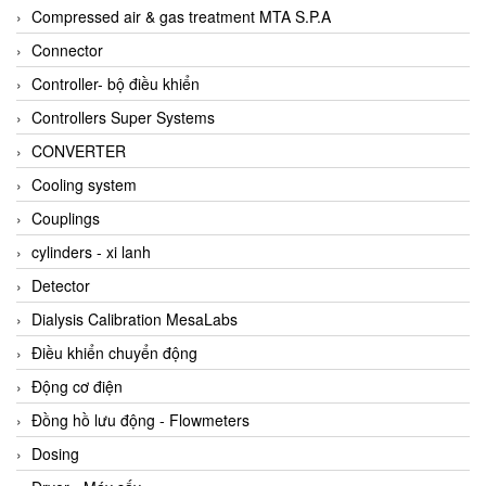
AKUSENSE
Compressed air & gas treatment MTA S.P.A
ALA OFFICINE SPA
Connector
Albrecht-Automatik Viet Nam
Controller- bộ điều khiển
Allen Bradley Vietnam
Controllers Super Systems
Alpha Moisture Vietnam
CONVERTER
Alpha-Achem Vietnam
Cooling system
Alphino
Couplings
ALRE-IT Vietnam
cylinders - xi lanh
Altech
Detector
Amarillo Gear
Dialysis Calibration MesaLabs
Ametek
Điều khiển chuyển động
AMPTRON Vietnam
Động cơ điện
AND Vietnam
Đồng hồ lưu động - Flowmeters
ANDERSON-NEGELE
Dosing
ANDILOG Technologies Vietnam