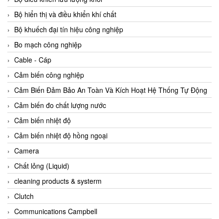
Agate Vietnam
Bộ hiển thị và điều khiển khí chất
AGR International Vietnam
Bộ khuếch đại tín hiệu công nghiệp
Aichi Tokei Denki Vietnam
Bo mạch công nghiệp
Aii Vietnam
Cable - Cáp
AIKOH
Cảm biến công nghiệp
AINUO Vietnam
Cảm Biến Đảm Bảo An Toàn Và Kích Hoạt Hệ Thống Tự Động
AIR MAJOR
Cảm biến đo chất lượng nước
Aira Euro Automation
Cảm biến nhiệt độ
Airtac Vietnam
Cảm biến nhiệt độ hồng ngoại
Airtec Vietnam
Camera
AI-Tek Vietnam
Chất lỏng (Liquid)
Akerstroms Viet Nam
cleaning products & systerm
AKO Armaturen & Separationstechnik
Clutch
AKO Armaturen & Separationstechnik Vietnam
Communications Campbell