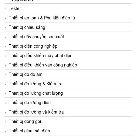
CCS
Tester
CD Automation
Thiết bị an toàn & Phụ kiện điện tử
CEAG Sicherheitst
Thiết bị chiếu sáng
CEIA Vietnam
Thiết bị dây chuyền sản xuất
Celduc Vietnam
Thiết bị điện công nghiệp
Cemb
Thiết bị điều khiển máy phát điện
Centec GmbH
Thiết bị điều khiển van công nghiệp
CEQUBE
Thiết bị đo độ ẩm
CHAUVIN ARNOUX
Thiết bị đo lường & Kiểm tra
Checkline
Thiết bị đo lường chất lượng
Chino
Thiết bị đo lường điện
Chiyoda Seiki
Thiết bị đo lường và kiểm tra
Chiyoda-Tsusho
Thiết bị đóng gói
Chongqing Huaneng
Thiết bị giám sát điện