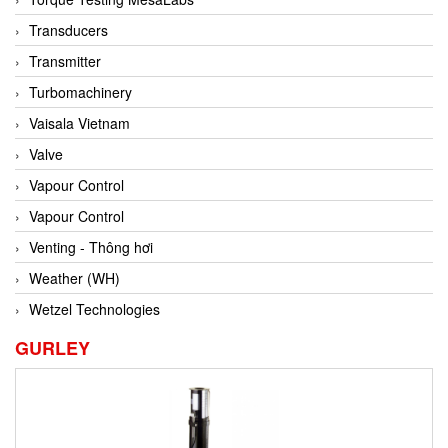
Conch
Transducers
Conductix/ WAMPFLER
Transmitter
Contrec
Turbomachinery
Contrinex
Vaisala Vietnam
Control Solution Minesota
Valve
Copeland
Vapour Control
Cortem
Vapour Control
Cosa Xentaur
Venting - Thông hơi
Cosil
Weather (WH)
Coulton
Wetzel Technologies
Crouzet
GURLEY
Crowcon
Crutec Dust Zero Vietnam
Crydom