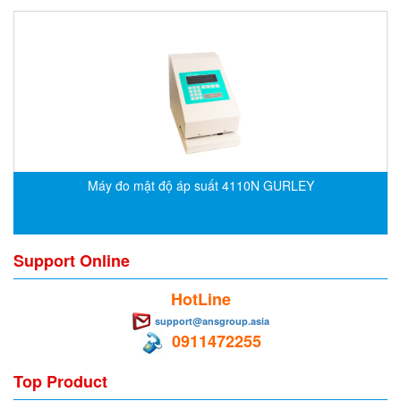
DEIF
Delmhorst VietNam
DELTA
Delta Ohm
Delta sensor
Delta-mobrey
Máy đo mật độ áp suất 4110N GURLEY
DEMA Engineering/ Foam- IT
DESAX
DET-TRONICS
Support Online
Deublin
HotLine
Diakont
support@ansgroup.asia
Dias Infrared
0911472255
DINA Elektronik
Top Product
Dinel