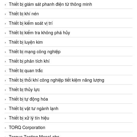
Chromalox
Thiết bị giám sát phanh điện từ thông minh
ChuanYi
Thiết bị khí nén
CIC
Thiết bị kiểm soát vị trí
Clage
Thiết bị kiểm tra không phá hủy
Clake Fololo
Thiết bị luyện kim
Clark Cooper
Thiết bị mạng công nghiệp
CMC Ventilazione
Thiết bị phân tích khí
Coax Valves Inc
Thiết bị quan trắc
Codel
Thiết bị thổi khí công nghiệp tiết kiệm năng lượng
Cofimco
Thiết bị thủy lực
Coltraco
Thiết bị tự động hóa
Comat Releco
Thiết bị vật tư ngành lạnh
Comax
Thiết bị xử lý tín hiệu
COMETECH VietNam
TORQ Corporation
COMFILE Technology
Torque Testing MesaLabs