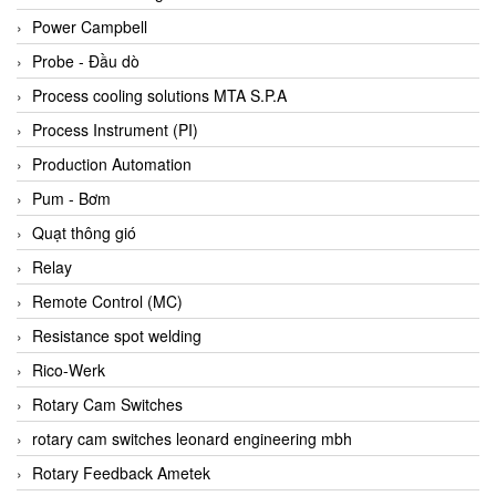
Bihl+wiedemann
Power Campbell
Bilz
Probe - Đầu dò
Binder Connector
Process cooling solutions MTA S.P.A
Biotech
Process Instrument (PI)
BirdX Vietnam
Production Automation
BK Vibro
Pum - Bơm
Black Box
Quạt thông gió
BlackBox Vietnam
Relay
BLAGDON PUMP
Remote Control (MC)
Bloom Engineering
Resistance spot welding
Boneng
Rico-Werk
Bopp & Reuther Messtechnik
Rotary Cam Switches
Bosch
rotary cam switches leonard engineering mbh
Boydcorp
Rotary Feedback Ametek