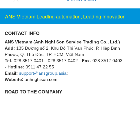
Electro-Sensors Vietnam
Elektrogas Vietnam
ANS Vietnam Leading automation, Leading innovation
Elektrophysik Vietnam
elesa-ganter
CONTACT INFO
ELETTA
ANS Vietnam (Anh Nghi Son Service Trading Co., Ltd.)
Add:
135 Đường số 2, Khu Đô Thị Vạn Phúc, P. Hiệp Bình
Elettrotek Kabel
Phước, Q. Thủ Đức, TP. HCM
, Việt Nam
ELGO Electronic
Tel:
028 3517 0401 - 028 3517 0402 -
Fax:
028 3517 0403
-
Hotline:
0911 47 22 55
ELIS PLZEŇ
Email:
support@ansgroup.asia
;
ELMEKO
Website:
anhnghison.com
ELMESS-Thermosystemtechnik
ROAD TO THE COMPANY
Eltex-Elektrostatik
Eltherm
ELTRA Encoder
ELVEM Vietnam
Emaco