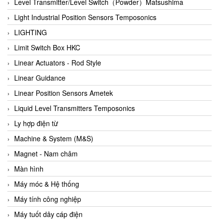
Auma
Level Transmitter/Level Switch（Powder）Matsushima
Autec
Light Industrial Position Sensors Temposonics
Auto Flow
LIGHTING
Automatic valve
Limit Switch Box HKC
Aventics
Linear Actuators - Rod Style
Avproglobal
Linear Guidance
Axiomtek
Linear Position Sensors Ametek
AZBIL
Liquid Level Transmitters Temposonics
B&C Electronics
Ly hợp điện từ
B&R
Machine & System (M&S)
Babcok wilcox
Magnet - Nam châm
Baelz Automatic Vietnam
Màn hình
Bahr Modultechnik Vietnam
Máy móc & Hệ thống
Balluff
Máy tính công nghiệp
BamBo Vietnam
Máy tuốt dây cáp điện