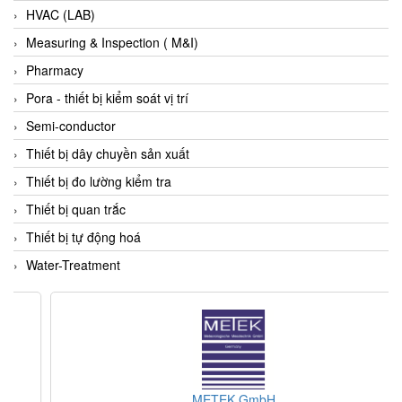
HVAC (LAB)
ECKERLE
Measuring & Inspection ( M&I)
Ecom-EX
Pharmacy
ECONEX
Pora - thiết bị kiểm soát vị trí
Edward
Semi-conductor
EES
Thiết bị dây chuyền sản xuất
EGE Elektronik
Thiết bị đo lường kiểm tra
Eilersen Vietnam
Thiết bị quan trắc
Ekstrom-Carlson
Thiết bị tự động hoá
Elands Cable Vietnam
Water-Treatment
Elap Vietnam
Electro Adda
Electro Industries
Electronic Design System S.R.L Vietnam
Electronics Inc. Viet Nam
METEK GmbH