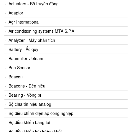
ABB Vietnam
Actuators - Bộ truyền động
AC Infinity Vietnam
Adaptor
AC&E Telecommunications
Agr International
AC&T Vietnam
Air conditioning systems MTA S.P.A
Accepta Vietnam
Analyzer - Máy phân tích
ACCUMAC Vietnam
Battery - Ắc quy
AccuWeb Vietnam
Baumuller vietnam
Acey
Bea Sensor
ACOEM Vietnam
Beacon
ADCA Vietnam
Beacons - Đèn hiệu
ADFweb Vietnam
Bearing - Vòng bi
Adler Vietnam
Bộ chia tín hiệu analog
Ados Vietnam
Bộ điều chỉnh điện áp công nghiệp
Advanced Energy Vietnam
Bộ điều khiển băng tải
Advantech Vietnam
Bộ điều khiển lưu lượng khối