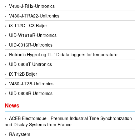
Di-Soric
V430-J-RH2-Unitronics
Di-Soric
V430-J-TRA22-Unitronics
Dixon Valve
iX T12C - C3 Beijer
Doctor Led Vietnam
UID-W1616R-Unitronics
DOLD - Autho ANS
UID-0016R-Unitronics
Dold Vietnam
Rotronic HygroLog TL-1D data loggers for temperature
Dongdo Tech
UID-0808T-Unitronics
Donghwa Valve
iX T12B Beijer
Dongkun
V430-J-T38-Unitronics
Dosing Pump
UID-0808R-Unitronics
DR. NEUMANN Peltier-Technik
News
Driesen Kern
ACEB Electronique - Premium Industrial Time Synchronization
Dropsa Vietnam
and Display Systems from France
Druck
RA system