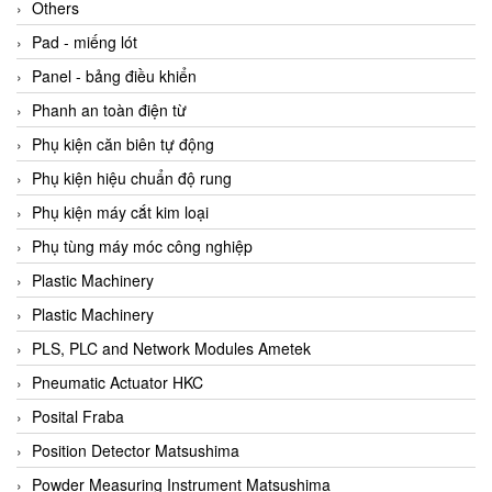
Beijer
Others
Beinlich-pumps
Pad - miếng lót
Beka
Panel - bảng điều khiển
BEKO
Phanh an toàn điện từ
Belimo
Phụ kiện căn biên tự động
Benetech Vietnam
Phụ kiện hiệu chuẩn độ rung
Bently Nevada
Phụ kiện máy cắt kim loại
Bentone Vietnam
Phụ tùng máy móc công nghiệp
Bernstein Vietnam
Plastic Machinery
Berthold
Plastic Machinery
Bestech
PLS, PLC and Network Modules Ametek
Bestech
Pneumatic Actuator HKC
BETA
Posital Fraba
Bifold
Position Detector Matsushima
Bihl+wiedemann
Powder Measuring Instrument Matsushima