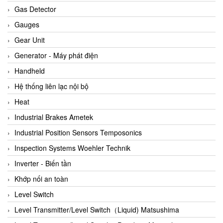
ARCA Regler
Gas Detector
Arcos Hydraulik
Gauges
Ardetem-Sfere-Vietnam
Gear Unit
Argal
Generator - Máy phát điện
AS ENERGI
Handheld
ASCO CO2
Hệ thống liên lạc nội bộ
Asker
Heat
AT2E
Industrial Brakes Ametek
ATC Pneumatic
Industrial Position Sensors Temposonics
ATEX System
Inspection Systems Woehler Technik
ATI - IA
Inverter - Biến tần
ATI (Analytical Technology Inc)
Khớp nối an toàn
Atos
Level Switch
Atrax
Level Transmitter/Level Switch（Liquid) Matsushima