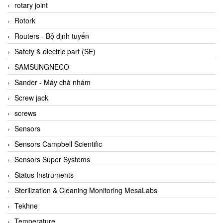
BRAUN Vietnam
rotary joint
Brinkmann Pumpen
Rotork
BRONKHORST
Routers - Bộ định tuyến
Brook Instrument
Safety & electric part (SE)
Brooks Instrument Vietnam
SAMSUNGNECO
Buhler
Sander - Máy chà nhám
BURLING INSTRUMENTS
Screw jack
Burster
screws
BUSCHJOST
Sensors
Calectro
Sensors Campbell Scientific
Campbell Scientific
Sensors Super Systems
Canneed Vietnam
Status Instruments
Cantoni
Sterilization & Cleaning Monitoring MesaLabs
CAPS
Tekhne
CAREL Parts
Temperature