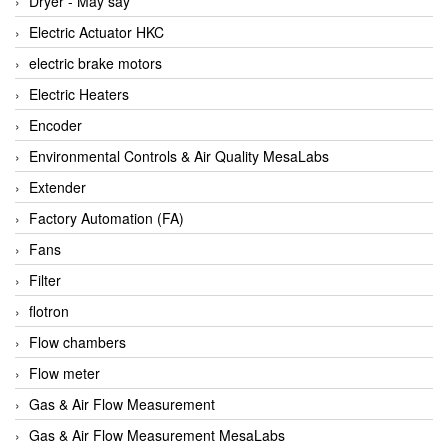
Dryer - Máy sấy
Anritsu
Electric Actuator HKC
ANTEC S.A
electric brake motors
Antico pumps
Electric Heaters
Anybus/ HMS
Encoder
AOBEN
Environmental Controls & Air Quality MesaLabs
Apex Dynamics Vietnam
Extender
Apex Dynamics Vietnam
Factory Automation (FA)
Apiste
Fans
APLISENS VietNam
Filter
Apollo Fire
flotron
Appleton
Flow chambers
AQ Matic
Flow meter
Aqualabo Vietnam
Gas & Air Flow Measurement
Aquametro
Gas & Air Flow Measurement MesaLabs