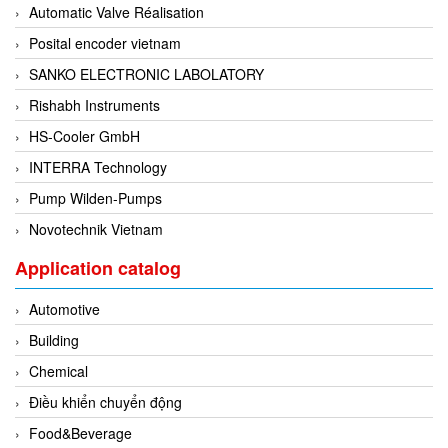
DSTI
Automatic Valve Réalisation
DUCATI
Posital encoder vietnam
Duclean
SANKO ELECTRONIC LABOLATORY
Dukin Besko
Rishabh Instruments
Dunkermotoren
HS-Cooler GmbH
Durag
INTERRA Technology
Dwyer
Pump Wilden-Pumps
DYH
Novotechnik Vietnam
Dynisco
Application catalog
E+E ELEKTRONIK
Automotive
E+H
Building
E2S
Chemical
Earthtech
Điều khiển chuyển động
Eaton
Food&Beverage
EBMPAPST