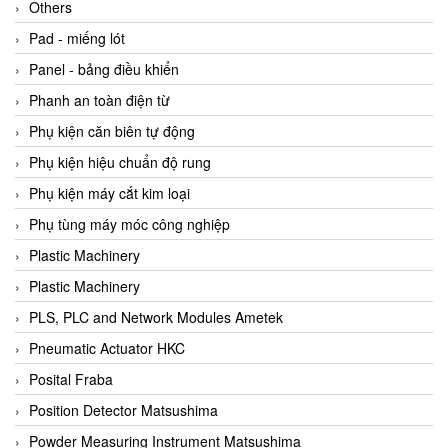
Beijer
Others
Beinlich-pumps
Pad - miếng lót
Beka
Panel - bảng điều khiển
BEKO
Phanh an toàn điện từ
Belimo
Phụ kiện căn biên tự động
Benetech Vietnam
Phụ kiện hiệu chuẩn độ rung
Bently Nevada
Phụ kiện máy cắt kim loại
Bentone Vietnam
Phụ tùng máy móc công nghiệp
Bernstein Vietnam
Plastic Machinery
Berthold
Plastic Machinery
Bestech
PLS, PLC and Network Modules Ametek
Bestech
Pneumatic Actuator HKC
BETA
Posital Fraba
Bifold
Position Detector Matsushima
Bihl+wiedemann
Powder Measuring Instrument Matsushima