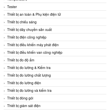
CCS
Tester
CD Automation
Thiết bị an toàn & Phụ kiện điện tử
CEAG Sicherheitst
Thiết bị chiếu sáng
CEIA Vietnam
Thiết bị dây chuyền sản xuất
Celduc Vietnam
Thiết bị điện công nghiệp
Cemb
Thiết bị điều khiển máy phát điện
Centec GmbH
Thiết bị điều khiển van công nghiệp
CEQUBE
Thiết bị đo độ ẩm
CHAUVIN ARNOUX
Thiết bị đo lường & Kiểm tra
Checkline
Thiết bị đo lường chất lượng
Chino
Thiết bị đo lường điện
Chiyoda Seiki
Thiết bị đo lường và kiểm tra
Chiyoda-Tsusho
Thiết bị đóng gói
Chongqing Huaneng
Thiết bị giám sát điện