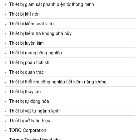
Chromalox
Thiết bị giám sát phanh điện từ thông minh
ChuanYi
Thiết bị khí nén
CIC
Thiết bị kiểm soát vị trí
Clage
Thiết bị kiểm tra không phá hủy
Clake Fololo
Thiết bị luyện kim
Clark Cooper
Thiết bị mạng công nghiệp
CMC Ventilazione
Thiết bị phân tích khí
Coax Valves Inc
Thiết bị quan trắc
Codel
Thiết bị thổi khí công nghiệp tiết kiệm năng lượng
Cofimco
Thiết bị thủy lực
Coltraco
Thiết bị tự động hóa
Comat Releco
Thiết bị vật tư ngành lạnh
Comax
Thiết bị xử lý tín hiệu
COMETECH VietNam
TORQ Corporation
COMFILE Technology
Torque Testing MesaLabs