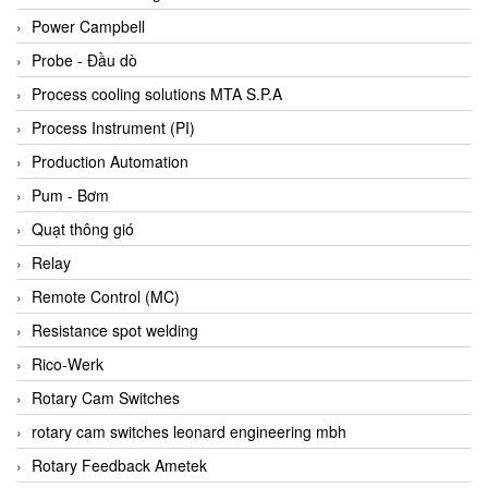
Bihl+wiedemann
Power Campbell
Bilz
Probe - Đầu dò
Binder Connector
Process cooling solutions MTA S.P.A
Biotech
Process Instrument (PI)
BirdX Vietnam
Production Automation
BK Vibro
Pum - Bơm
Black Box
Quạt thông gió
BlackBox Vietnam
Relay
BLAGDON PUMP
Remote Control (MC)
Bloom Engineering
Resistance spot welding
Boneng
Rico-Werk
Bopp & Reuther Messtechnik
Rotary Cam Switches
Bosch
rotary cam switches leonard engineering mbh
Boydcorp
Rotary Feedback Ametek