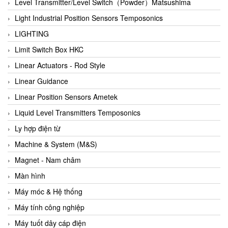
Auma
Level Transmitter/Level Switch（Powder）Matsushima
Autec
Light Industrial Position Sensors Temposonics
Auto Flow
LIGHTING
Automatic valve
Limit Switch Box HKC
Aventics
Linear Actuators - Rod Style
Avproglobal
Linear Guidance
Axiomtek
Linear Position Sensors Ametek
AZBIL
Liquid Level Transmitters Temposonics
B&C Electronics
Ly hợp điện từ
B&R
Machine & System (M&S)
Babcok wilcox
Magnet - Nam châm
Baelz Automatic Vietnam
Màn hình
Bahr Modultechnik Vietnam
Máy móc & Hệ thống
Balluff
Máy tính công nghiệp
BamBo Vietnam
Máy tuốt dây cáp điện