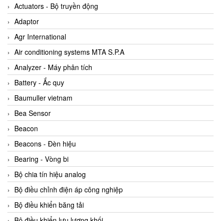
ABB Vietnam
Actuators - Bộ truyền động
AC Infinity Vietnam
Adaptor
AC&E Telecommunications
Agr International
AC&T Vietnam
Air conditioning systems MTA S.P.A
Accepta Vietnam
Analyzer - Máy phân tích
ACCUMAC Vietnam
Battery - Ắc quy
AccuWeb Vietnam
Baumuller vietnam
Acey
Bea Sensor
ACOEM Vietnam
Beacon
ADCA Vietnam
Beacons - Đèn hiệu
ADFweb Vietnam
Bearing - Vòng bi
Adler Vietnam
Bộ chia tín hiệu analog
Ados Vietnam
Bộ điều chỉnh điện áp công nghiệp
Advanced Energy Vietnam
Bộ điều khiển băng tải
Advantech Vietnam
Bộ điều khiển lưu lượng khối