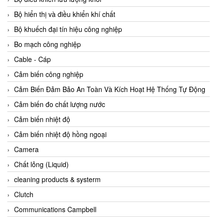
Agate Vietnam
Bộ hiển thị và điều khiển khí chất
AGR International Vietnam
Bộ khuếch đại tín hiệu công nghiệp
Aichi Tokei Denki Vietnam
Bo mạch công nghiệp
Aii Vietnam
Cable - Cáp
AIKOH
Cảm biến công nghiệp
AINUO Vietnam
Cảm Biến Đảm Bảo An Toàn Và Kích Hoạt Hệ Thống Tự Động
AIR MAJOR
Cảm biến đo chất lượng nước
Aira Euro Automation
Cảm biến nhiệt độ
Airtac Vietnam
Cảm biến nhiệt độ hồng ngoại
Airtec Vietnam
Camera
AI-Tek Vietnam
Chất lỏng (Liquid)
Akerstroms Viet Nam
cleaning products & systerm
AKO Armaturen & Separationstechnik
Clutch
AKO Armaturen & Separationstechnik Vietnam
Communications Campbell