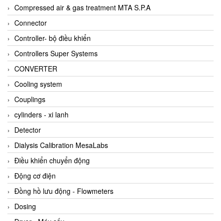
AKUSENSE
Compressed air & gas treatment MTA S.P.A
ALA OFFICINE SPA
Connector
Albrecht-Automatik Viet Nam
Controller- bộ điều khiển
Allen Bradley Vietnam
Controllers Super Systems
Alpha Moisture Vietnam
CONVERTER
Alpha-Achem Vietnam
Cooling system
Alphino
Couplings
ALRE-IT Vietnam
cylinders - xi lanh
Altech
Detector
Amarillo Gear
Dialysis Calibration MesaLabs
Ametek
Điều khiển chuyển động
AMPTRON Vietnam
Động cơ điện
AND Vietnam
Đồng hồ lưu động - Flowmeters
ANDERSON-NEGELE
Dosing
ANDILOG Technologies Vietnam