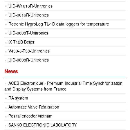
UID-W1616R-Unitronics
DEIF
UID-0016R-Unitronics
Delmhorst VietNam
Rotronic HygroLog TL-1D data loggers for temperature
DELTA
UID-0808T-Unitronics
Delta Ohm
iX T12B Beijer
Delta sensor
V430-J-T38-Unitronics
Delta-mobrey
UID-0808R-Unitronics
DEMA Engineering/ Foam- IT
News
DESAX
DET-TRONICS
ACEB Electronique - Premium Industrial Time Synchronization
and Display Systems from France
Deublin
RA system
Diakont
Automatic Valve Réalisation
Dias Infrared
Posital encoder vietnam
DINA Elektronik
SANKO ELECTRONIC LABOLATORY
Dinel