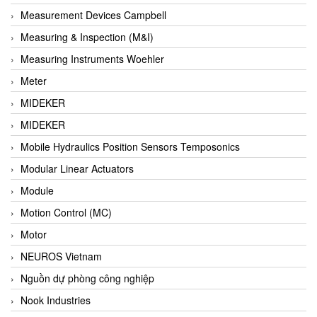
Barel Vietnam
Measurement Devices Campbell
Barksdale
Measuring & Inspection (M&I)
Bartec
Measuring Instruments Woehler
Basco
Meter
Baumer
MIDEKER
Baumuller Vietnam
MIDEKER
Baykee
Mobile Hydraulics Position Sensors Temposonics
BBC Bircher Smart Access
Modular Linear Actuators
BCS ITALY
Module
BEA SENSORS
Motion Control (MC)
Beacon Extender
Motor
Beckhoff
NEUROS Vietnam
Bedook
Nguồn dự phòng công nghiệp
Bei Sensor
Nook Industries