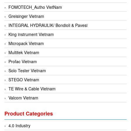
FOMOTECH_Autho VietNam
Greisinger Vietnam
INTEGRAL HYDRAULIK/ Bondioli & Pavesi
King instrument Vietnam
Micropack Vietnam
Multitek Vietnam
Profac Vietnam
Solo Tester Vietnam
STEGO Vietnam
TE Wire & Cable Vietnam
Valcom Vietnam
Woodward Vietnam
Product Categories
3CTEST Vietnam
4B VietNam Vietnam
4.0 Industry