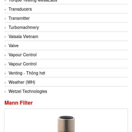
Conch
Transducers
Conductix/ WAMPFLER
Transmitter
Contrec
Turbomachinery
Contrinex
Vaisala Vietnam
Control Solution Minesota
Valve
Copeland
Vapour Control
Cortem
Vapour Control
Cosa Xentaur
Venting - Thông hơi
Cosil
Weather (WH)
Coulton
Wetzel Technologies
Crouzet
Mann Filter
Crowcon
Crutec Dust Zero Vietnam
Crydom