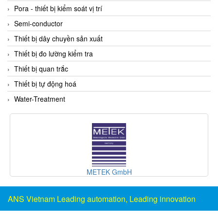
DSTI
Pora - thiết bị kiểm soát vị trí
DUCATI
Semi-conductor
Duclean
Thiết bị dây chuyền sản xuất
Dukin Besko
Thiết bị đo lường kiểm tra
Dunkermotoren
Thiết bị quan trắc
Durag
Thiết bị tự động hoá
Dwyer
Water-Treatment
DYH
Dynisco
E+E ELEKTRONIK
E+H
E2S
METEK GmbH
Earthtech
Eaton
ANS Vietnam Leading automation, Leading innovation
EBMPAPST