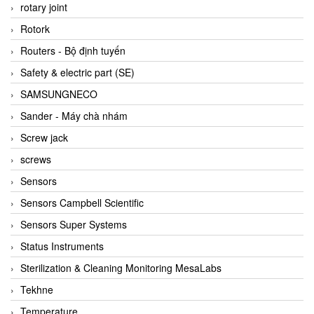
BRAUN Vietnam
rotary joint
Brinkmann Pumpen
Rotork
BRONKHORST
Routers - Bộ định tuyến
Brook Instrument
Safety & electric part (SE)
Brooks Instrument Vietnam
SAMSUNGNECO
Buhler
Sander - Máy chà nhám
BURLING INSTRUMENTS
Screw jack
Burster
screws
BUSCHJOST
Sensors
Calectro
Sensors Campbell Scientific
Campbell Scientific
Sensors Super Systems
Canneed Vietnam
Status Instruments
Cantoni
Sterilization & Cleaning Monitoring MesaLabs
CAPS
Tekhne
CAREL Parts
Temperature