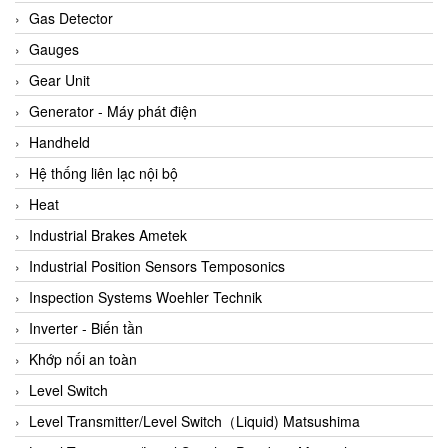
ARCA Regler
Gas Detector
Arcos Hydraulik
Gauges
Ardetem-Sfere-Vietnam
Gear Unit
Argal
Generator - Máy phát điện
AS ENERGI
Handheld
ASCO CO2
Hệ thống liên lạc nội bộ
Asker
Heat
AT2E
Industrial Brakes Ametek
ATC Pneumatic
Industrial Position Sensors Temposonics
ATEX System
Inspection Systems Woehler Technik
ATI - IA
Inverter - Biến tần
ATI (Analytical Technology Inc)
Khớp nối an toàn
Atos
Level Switch
Atrax
Level Transmitter/Level Switch（Liquid) Matsushima