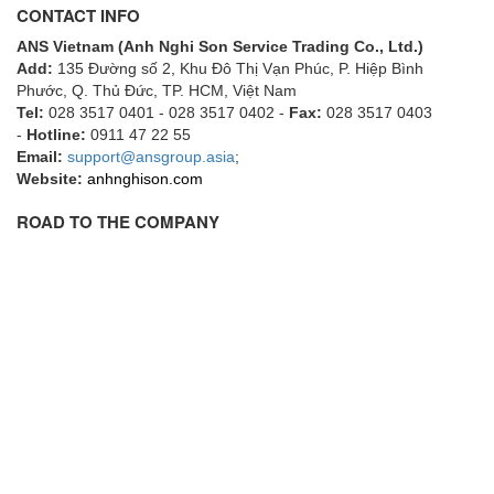
CONTACT INFO
ECKERLE
ANS Vietnam (Anh Nghi Son Service Trading Co., Ltd.)
Ecom-EX
Add:
135 Đường số 2, Khu Đô Thị Vạn Phúc, P. Hiệp Bình
ECONEX
Phước, Q. Thủ Đức, TP. HCM
, Việt Nam
Tel:
028 3517 0401 - 028 3517 0402 -
Fax:
028 3517 0403
Edward
-
Hotline:
0911 47 22 55
Email:
EES
support@ansgroup.asia
;
Website:
anhnghison.com
EGE Elektronik
ROAD TO THE COMPANY
Eilersen Vietnam
Ekstrom-Carlson
Elands Cable Vietnam
Elap Vietnam
Electro Adda
Electro Industries
Electronic Design System S.R.L Vietnam
Electronics Inc. Viet Nam