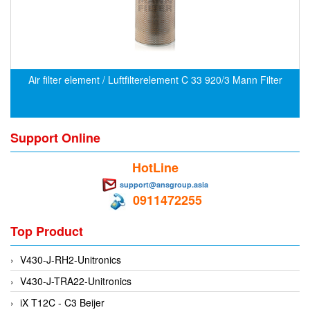
CRYSOUND
CS&P Technologies
CSC
CS-Instrument
Air filter element / Luftfilterelement C 33 920/3 Mann Filter
cs-instruments
CTC
Support Online
Cygnus
Cypet Vietnam
HotLine
Daehan Sensor
support@ansgroup.asia
0911472255
Daito Kogyo
Dandong Huayu
Top Product
Danfoss
V430-J-RH2-Unitronics
Datalogic Vietnam
V430-J-TRA22-Unitronics
Datexel
iX T12C - C3 Beijer
Debron VietNam