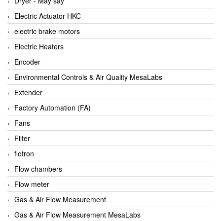
Dryer - Máy sấy
Anritsu
Electric Actuator HKC
ANTEC S.A
electric brake motors
Antico pumps
Electric Heaters
Anybus/ HMS
Encoder
AOBEN
Environmental Controls & Air Quality MesaLabs
Apex Dynamics Vietnam
Extender
Apex Dynamics Vietnam
Factory Automation (FA)
Apiste
Fans
APLISENS VietNam
Filter
Apollo Fire
flotron
Appleton
Flow chambers
AQ Matic
Flow meter
Aqualabo Vietnam
Gas & Air Flow Measurement
Aquametro
Gas & Air Flow Measurement MesaLabs