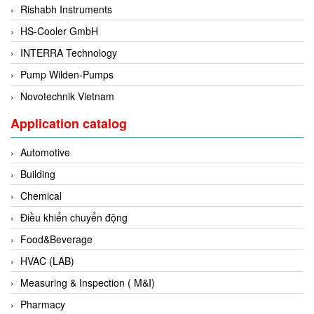
Rishabh Instruments
Di-Soric
HS-Cooler GmbH
Di-Soric
INTERRA Technology
Dixon Valve
Pump Wilden-Pumps
Doctor Led Vietnam
Novotechnik Vietnam
DOLD - Autho ANS
Dold Vietnam
Application catalog
Dongdo Tech
Automotive
Donghwa Valve
Building
Dongkun
Chemical
Dosing Pump
Điều khiển chuyển động
DR. NEUMANN Peltier-Technik
Food&Beverage
Driesen Kern
HVAC (LAB)
Dropsa Vietnam
Measuring & Inspection ( M&I)
Druck
Pharmacy