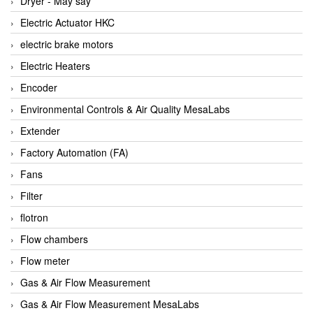
Dryer - Máy sấy
Anritsu
Electric Actuator HKC
ANTEC S.A
electric brake motors
Antico pumps
Electric Heaters
Anybus/ HMS
Encoder
AOBEN
Environmental Controls & Air Quality MesaLabs
Apex Dynamics Vietnam
Extender
Apex Dynamics Vietnam
Factory Automation (FA)
Apiste
Fans
APLISENS VietNam
Filter
Apollo Fire
flotron
Appleton
Flow chambers
AQ Matic
Flow meter
Aqualabo Vietnam
Gas & Air Flow Measurement
Aquametro
Gas & Air Flow Measurement MesaLabs