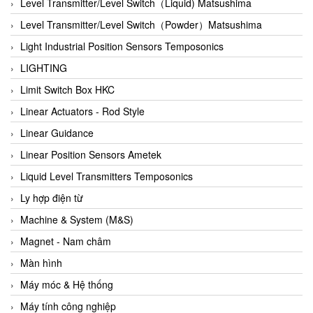
Auma
Level Transmitter/Level Switch（Liquid) Matsushima
Autec
Level Transmitter/Level Switch（Powder）Matsushima
Auto Flow
Light Industrial Position Sensors Temposonics
Automatic valve
LIGHTING
Aventics
Limit Switch Box HKC
Avproglobal
Linear Actuators - Rod Style
Axiomtek
Linear Guidance
AZBIL
Linear Position Sensors Ametek
B&C Electronics
Liquid Level Transmitters Temposonics
B&R
Ly hợp điện từ
Babcok wilcox
Machine & System (M&S)
Baelz Automatic Vietnam
Magnet - Nam châm
Bahr Modultechnik Vietnam
Màn hình
Balluff
Máy móc & Hệ thống
BamBo Vietnam
Máy tính công nghiệp