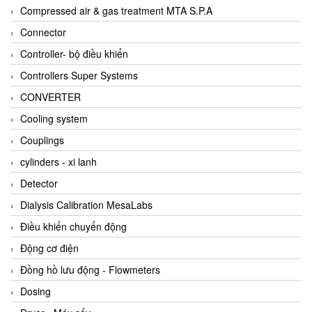
AKUSENSE
Compressed air & gas treatment MTA S.P.A
ALA OFFICINE SPA
Connector
Albrecht-Automatik Viet Nam
Controller- bộ điều khiển
Allen Bradley Vietnam
Controllers Super Systems
Alpha Moisture Vietnam
CONVERTER
Alpha-Achem Vietnam
Cooling system
Alphino
Couplings
ALRE-IT Vietnam
cylinders - xi lanh
Altech
Detector
Amarillo Gear
Dialysis Calibration MesaLabs
Ametek
Điều khiển chuyển động
AMPTRON Vietnam
Động cơ điện
AND Vietnam
Đồng hồ lưu động - Flowmeters
ANDERSON-NEGELE
Dosing
ANDILOG Technologies Vietnam