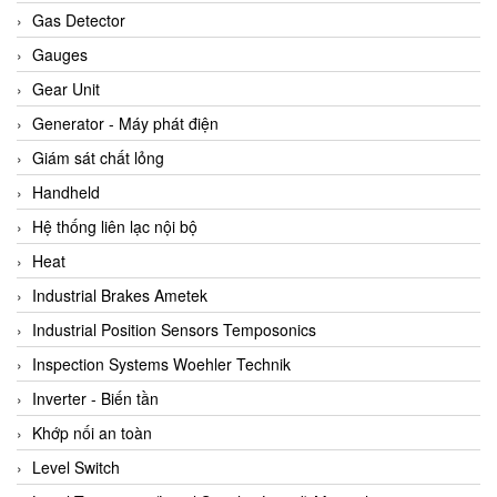
ARCA Regler
Gas Detector
Arcos Hydraulik
Gauges
Ardetem-Sfere-Vietnam
Gear Unit
Argal
Generator - Máy phát điện
AS ENERGI
Giám sát chất lỏng
ASCO CO2
Handheld
Asker
Hệ thống liên lạc nội bộ
AT2E
Heat
ATC Pneumatic
Industrial Brakes Ametek
ATEX System
Industrial Position Sensors Temposonics
ATI - IA
Inspection Systems Woehler Technik
ATI (Analytical Technology Inc)
Inverter - Biến tần
Atos
Khớp nối an toàn
Atrax
Level Switch