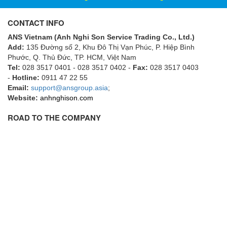
ECKERLE
CONTACT INFO
Ecom-EX
ANS Vietnam (Anh Nghi Son Service Trading Co., Ltd.)
ECONEX
Add:
135 Đường số 2, Khu Đô Thị Vạn Phúc, P. Hiệp Bình
Edward
Phước, Q. Thủ Đức, TP. HCM
, Việt Nam
Tel:
028 3517 0401 - 028 3517 0402 -
Fax:
028 3517 0403
EES
-
Hotline:
0911 47 22 55
Email:
EGE Elektronik
support@ansgroup.asia
;
Website:
anhnghison.com
Eilersen Vietnam
ROAD TO THE COMPANY
Ekstrom-Carlson
Elands Cable Vietnam
Elap Vietnam
Electro Adda
Electro Industries
Electronic Design System S.R.L Vietnam
Electronics Inc. Viet Nam