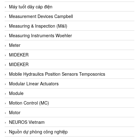
Barel Vietnam
Máy tuốt dây cáp điện
Barksdale
Measurement Devices Campbell
Bartec
Measuring & Inspection (M&I)
Basco
Measuring Instruments Woehler
Baumer
Meter
Baumuller Vietnam
MIDEKER
Baykee
MIDEKER
BBC Bircher Smart Access
Mobile Hydraulics Position Sensors Temposonics
BCS ITALY
Modular Linear Actuators
BEA SENSORS
Module
Beacon Extender
Motion Control (MC)
Beckhoff
Motor
Bedook
NEUROS Vietnam
Bei Sensor
Nguồn dự phòng công nghiệp