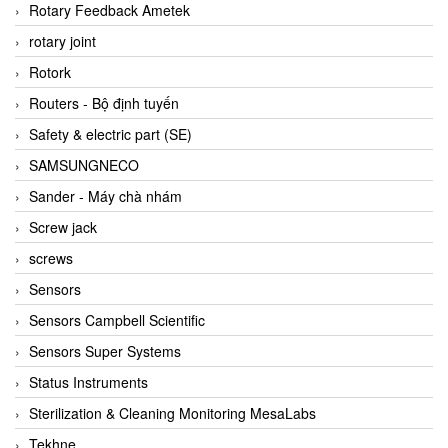
BRAUN Vietnam
Rotary Feedback Ametek
Brinkmann Pumpen
rotary joint
BRONKHORST
Rotork
Brook Instrument
Routers - Bộ định tuyến
Brooks Instrument Vietnam
Safety & electric part (SE)
Buhler
SAMSUNGNECO
BURLING INSTRUMENTS
Sander - Máy chà nhám
Burster
Screw jack
BUSCHJOST
screws
Calectro
Sensors
Campbell Scientific
Sensors Campbell Scientific
Canneed Vietnam
Sensors Super Systems
Cantoni
Status Instruments
CAPS
Sterilization & Cleaning Monitoring MesaLabs
CAREL Parts
Tekhne