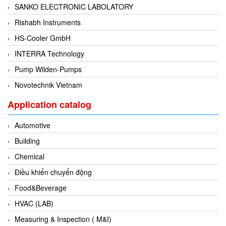
SANKO ELECTRONIC LABOLATORY
Di-Soric
Rishabh Instruments
Di-Soric
HS-Cooler GmbH
Dixon Valve
INTERRA Technology
Doctor Led Vietnam
Pump Wilden-Pumps
DOLD - Autho ANS
Novotechnik Vietnam
Dold Vietnam
Dongdo Tech
Application catalog
Donghwa Valve
Automotive
Dongkun
Building
Dosing Pump
Chemical
DR. NEUMANN Peltier-Technik
Điều khiển chuyển động
Driesen Kern
Food&Beverage
Dropsa Vietnam
HVAC (LAB)
Druck
Measuring & Inspection ( M&I)