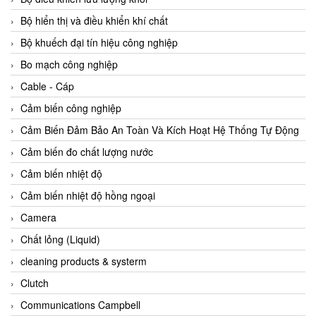
Agate Vietnam
Bộ hiển thị và điều khiển khí chất
AGR International Vietnam
Bộ khuếch đại tín hiệu công nghiệp
Aichi Tokei Denki Vietnam
Bo mạch công nghiệp
Aii Vietnam
Cable - Cáp
AIKOH
Cảm biến công nghiệp
AINUO Vietnam
Cảm Biến Đảm Bảo An Toàn Và Kích Hoạt Hệ Thống Tự Động
AIR MAJOR
Cảm biến đo chất lượng nước
Aira Euro Automation
Cảm biến nhiệt độ
Airtac Vietnam
Cảm biến nhiệt độ hồng ngoại
Airtec Vietnam
Camera
AI-Tek Vietnam
Chất lỏng (Liquid)
Akerstroms Viet Nam
cleaning products & systerm
AKO Armaturen & Separationstechnik
Clutch
AKO Armaturen & Separationstechnik Vietnam
Communications Campbell