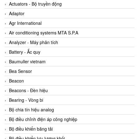
ABB Vietnam
Actuators - Bộ truyền động
AC Infinity Vietnam
Adaptor
AC&E Telecommunications
Agr International
AC&T Vietnam
Air conditioning systems MTA S.P.A
Accepta Vietnam
Analyzer - Máy phân tích
ACCUMAC Vietnam
Battery - Ắc quy
AccuWeb Vietnam
Baumuller vietnam
Acey
Bea Sensor
ACOEM Vietnam
Beacon
ADCA Vietnam
Beacons - Đèn hiệu
ADFweb Vietnam
Bearing - Vòng bi
Adler Vietnam
Bộ chia tín hiệu analog
Ados Vietnam
Bộ điều chỉnh điện áp công nghiệp
Advanced Energy Vietnam
Bộ điều khiển băng tải
Advantech Vietnam
Bộ điều khiển lưu lượng khối