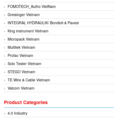
FOMOTECH_Autho VietNam
Greisinger Vietnam
INTEGRAL HYDRAULIK/ Bondioli & Pavesi
King instrument Vietnam
Micropack Vietnam
Multitek Vietnam
Profac Vietnam
Solo Tester Vietnam
STEGO Vietnam
TE Wire & Cable Vietnam
Valcom Vietnam
Woodward Vietnam
Product Categories
3CTEST Vietnam
4B VietNam Vietnam
4.0 Industry