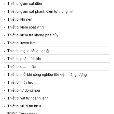
Chromalox
Thiết bị giám sát điện
ChuanYi
Thiết bị giám sát phanh điện từ thông minh
CIC
Thiết bị khí nén
Clage
Thiết bị kiểm soát vị trí
Clake Fololo
Thiết bị kiểm tra không phá hủy
Clark Cooper
Thiết bị luyện kim
CMC Ventilazione
Thiết bị mạng công nghiệp
Coax Valves Inc
Thiết bị phân tích khí
Codel
Thiết bị quan trắc
Cofimco
Thiết bị thổi khí công nghiệp tiết kiệm năng lượng
Coltraco
Thiết bị thủy lực
Comat Releco
Thiết bị tự động hóa
Comax
Thiết bị vật tư ngành lạnh
COMETECH VietNam
Thiết bị xử lý tín hiệu
COMFILE Technology
TORQ Corporation