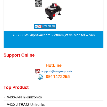
CRYSOUND
CS&P Technologies
CSC
CS-Instrument
cs-instruments
ALS300M5 Alpha-Achem Vietnam,Valve Monitor – Van
CTC
Cygnus
Support Online
Cypet Vietnam
Daehan Sensor
HotLine
Daito Kogyo
support@ansgroup.asia
0911472255
Dandong Huayu
Danfoss
Top Product
Datalogic Vietnam
V430-J-RH2-Unitronics
Datexel
V430-J-TRA22-Unitronics
Debron VietNam