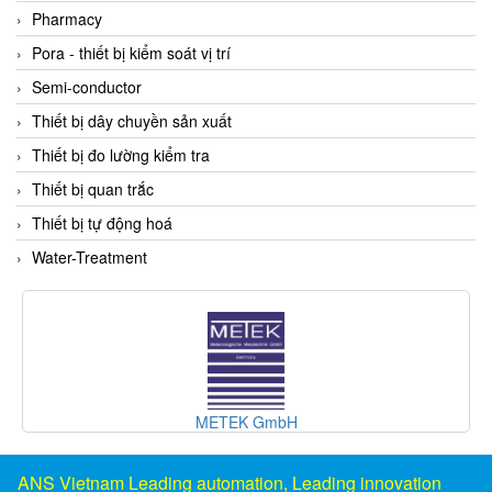
DSTI
Pharmacy
DUCATI
Pora - thiết bị kiểm soát vị trí
Duclean
Semi-conductor
Dukin Besko
Thiết bị dây chuyền sản xuất
Dunkermotoren
Thiết bị đo lường kiểm tra
Durag
Thiết bị quan trắc
Dwyer
Thiết bị tự động hoá
DYH
Water-Treatment
Dynisco
E+E ELEKTRONIK
E+H
E2S
Earthtech
METEK GmbH
Eaton
EBMPAPST
ANS Vietnam Leading automation, Leading innovation