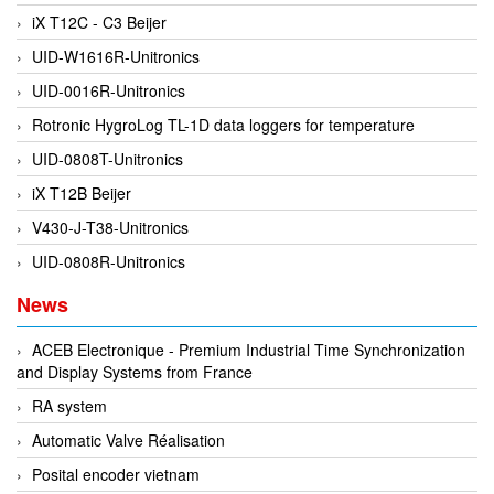
iX T12C - C3 Beijer
DEIF
UID-W1616R-Unitronics
Delmhorst VietNam
UID-0016R-Unitronics
DELTA
Rotronic HygroLog TL-1D data loggers for temperature
Delta Ohm
UID-0808T-Unitronics
Delta sensor
iX T12B Beijer
Delta-mobrey
V430-J-T38-Unitronics
DEMA Engineering/ Foam- IT
UID-0808R-Unitronics
DESAX
News
DET-TRONICS
Deublin
ACEB Electronique - Premium Industrial Time Synchronization
and Display Systems from France
Diakont
RA system
Dias Infrared
Automatic Valve Réalisation
DINA Elektronik
Posital encoder vietnam
Dinel