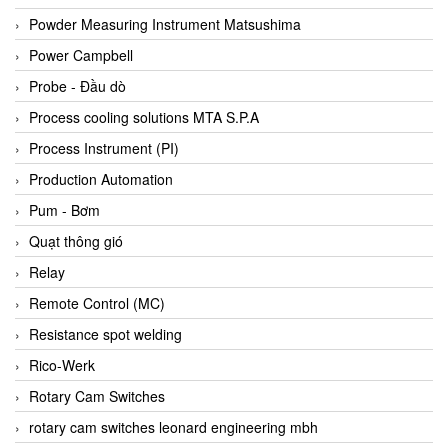
Bihl+wiedemann
Powder Measuring Instrument Matsushima
Bilz
Power Campbell
Binder Connector
Probe - Đầu dò
Biotech
Process cooling solutions MTA S.P.A
BirdX Vietnam
Process Instrument (PI)
BK Vibro
Production Automation
Black Box
Pum - Bơm
BlackBox Vietnam
Quạt thông gió
BLAGDON PUMP
Relay
Bloom Engineering
Remote Control (MC)
Boneng
Resistance spot welding
Bopp & Reuther Messtechnik
Rico-Werk
Bosch
Rotary Cam Switches
Boydcorp
rotary cam switches leonard engineering mbh