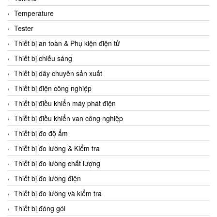
CCS
Temperature
CD Automation
Tester
CEAG Sicherheitst
Thiết bị an toàn & Phụ kiện điện tử
CEIA Vietnam
Thiết bị chiếu sáng
Celduc Vietnam
Thiết bị dây chuyền sản xuất
Cemb
Thiết bị điện công nghiệp
Centec GmbH
Thiết bị điều khiển máy phát điện
CEQUBE
Thiết bị điều khiển van công nghiệp
CHAUVIN ARNOUX
Thiết bị đo độ ẩm
Checkline
Thiết bị đo lường & Kiểm tra
Chino
Thiết bị đo lường chất lượng
Chiyoda Seiki
Thiết bị đo lường điện
Chiyoda-Tsusho
Thiết bị đo lường và kiểm tra
Chongqing Huaneng
Thiết bị đóng gói