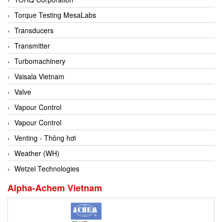
Conch
Torque Testing MesaLabs
Conductix/ WAMPFLER
Transducers
Contrec
Transmitter
Contrinex
Turbomachinery
Control Solution Minesota
Vaisala Vietnam
Copeland
Valve
Cortem
Vapour Control
Cosa Xentaur
Vapour Control
Cosil
Venting - Thông hơi
Coulton
Weather (WH)
Crouzet
Wetzel Technologies
Crowcon
Alpha-Achem Vietnam
Crutec Dust Zero Vietnam
Crydom