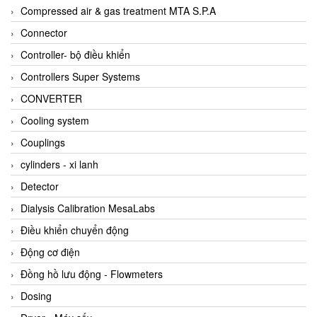
AKUSENSE
Compressed air & gas treatment MTA S.P.A
ALA OFFICINE SPA
Connector
Albrecht-Automatik Viet Nam
Controller- bộ điều khiển
Allen Bradley Vietnam
Controllers Super Systems
Alpha Moisture Vietnam
CONVERTER
Alpha-Achem Vietnam
Cooling system
Alphino
Couplings
ALRE-IT Vietnam
cylinders - xi lanh
Altech
Detector
Amarillo Gear
Dialysis Calibration MesaLabs
Ametek
Điều khiển chuyển động
AMPTRON Vietnam
Động cơ điện
AND Vietnam
Đồng hồ lưu động - Flowmeters
ANDERSON-NEGELE
Dosing
ANDILOG Technologies Vietnam