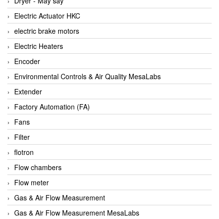
Dryer - Máy sấy
Anritsu
Electric Actuator HKC
ANTEC S.A
electric brake motors
Antico pumps
Electric Heaters
Anybus/ HMS
Encoder
AOBEN
Environmental Controls & Air Quality MesaLabs
Apex Dynamics Vietnam
Extender
Apex Dynamics Vietnam
Factory Automation (FA)
Apiste
Fans
APLISENS VietNam
Filter
Apollo Fire
flotron
Appleton
Flow chambers
AQ Matic
Flow meter
Aqualabo Vietnam
Gas & Air Flow Measurement
Aquametro
Gas & Air Flow Measurement MesaLabs