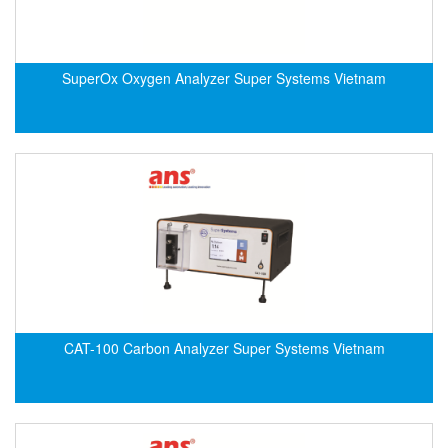
Francis Vietnam
FRANKE
Freezemod
SuperOx Oxygen Analyzer Super Systems Vietnam
Fritsch Vietnam
FS CABLE
FS Inc Vietnam
FTM Vietnam
Fuji
Fujian LEAD
Fujikura
Fukuta
CAT-100 Carbon Analyzer Super Systems Vietnam
GAI-Tronics
Gardasoft
GASDNA Vietnam