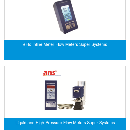
DSTI
DUCATI
Duclean
Dukin Besko
Dunkermotoren
eFlo Inline Meter Flow Meters Super Systems
Durag
Dwyer
DYH
Dynisco
E+E ELEKTRONIK
E+H
E2S
Earthtech
Eaton
Liquid and High-Pressure Flow Meters Super Systems
EBMPAPST