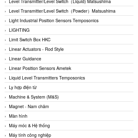
Auma
Level Transmitter/Level Switch（Liquid) Matsushima
Autec
Level Transmitter/Level Switch（Powder）Matsushima
Auto Flow
Light Industrial Position Sensors Temposonics
Automatic valve
LIGHTING
Aventics
Limit Switch Box HKC
Avproglobal
Linear Actuators - Rod Style
Axiomtek
Linear Guidance
AZBIL
Linear Position Sensors Ametek
B&C Electronics
Liquid Level Transmitters Temposonics
B&R
Ly hợp điện từ
Babcok wilcox
Machine & System (M&S)
Baelz Automatic Vietnam
Magnet - Nam châm
Bahr Modultechnik Vietnam
Màn hình
Balluff
Máy móc & Hệ thống
BamBo Vietnam
Máy tính công nghiệp