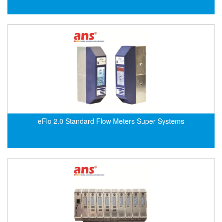
ECKERLE
Ecom-EX
ECONEX
Edward
EES
EGE Elektronik
Eilersen Vietnam
Ekstrom-Carlson
eFlo 2.0 Standard Flow Meters Super Systems
Elands Cable Vietnam
Elap Vietnam
Electro Adda
Electro Industries
Electronic Design System S.R.L Vietnam
Electronics Inc. Viet Nam