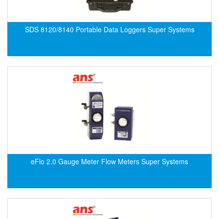
Di-Soric
Di-Soric
SDS 8120/8140 Portable Data Loggers Super Systems
Dixon Valve
Doctor Led Vietnam
DOLD - Autho ANS
Dold Vietnam
Dongdo Tech
Donghwa Valve
Dongkun
Dosing Pump
DR. NEUMANN Peltier-Technik
eFlo 2.0 Gauge Meter Flow Meters Super Systems
Driesen Kern
Dropsa Vietnam
Druck