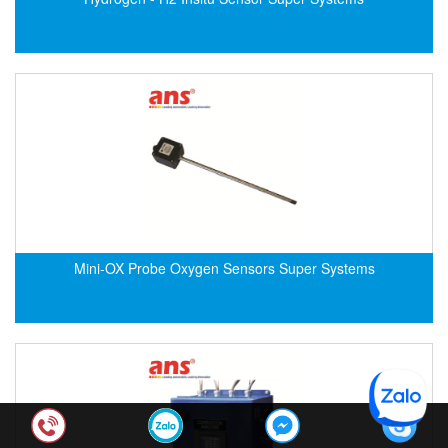
Hima
Hima
HINOTEK Vietnam
Hioki
Hirschmann
HITEC Sensor Developments
HKC
Hodaka
Homa
Mini-OX Probe Oxygen Sensors Super Systems
Honeywell
Honsberg (GHM)
Houston Vibrator
HOVEN
HOYER
HS-Cooler