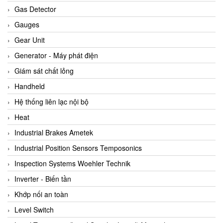
ARCA Regler
Gas Detector
Arcos Hydraulik
Gauges
Ardetem-Sfere-Vietnam
Gear Unit
Argal
Generator - Máy phát điện
AS ENERGI
Giám sát chất lỏng
ASCO CO2
Handheld
Asker
Hệ thống liên lạc nội bộ
AT2E
Heat
ATC Pneumatic
Industrial Brakes Ametek
ATEX System
Industrial Position Sensors Temposonics
ATI - IA
Inspection Systems Woehler Technik
ATI (Analytical Technology Inc)
Inverter - Biến tần
Atos
Khớp nối an toàn
Atrax
Level Switch