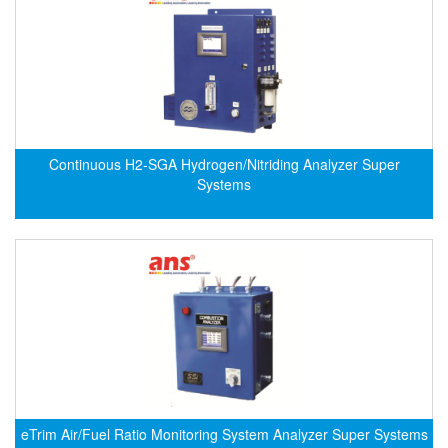
Fine Suntronix
FineTek
Finna Sensors Vietnam
Fireye
Fischer
Continuous H2-SGA Hydrogen/Nitriding Analyzer Super
Fisher
Systems
FISO Vietnam
FLENDER
Flexaust
Flexim
FLIR
FLOMAG
flotron
Flow Force/ Super Green Power-Tech
eTrim Air/Fuel Ratio Monitoring System Analyzer Super Systems
Floweserve/PMV