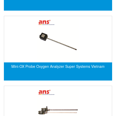
Flowline
Flow-Mon
Flowserve
Fluke Process Instruments Vietnam
FMS Vietnam
FOKO / Wintriss
Fomotech Vietnam
Forbes Marshall
Mini-OX Probe Oxygen Analyzer Super Systems Vietnam
FORNEY
Fortex
Fortress
Fossil Power Systems
FPZ
Francia Srl Vietnam