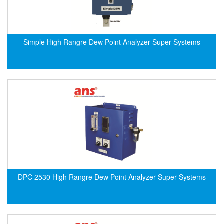
Grizzly Viet Nam
Grundfos
GSEETECH
Simple High Rangre Dew Point Analyzer Super Systems
GURLEY
H&T Korea
Hach
HALS LUBE
Halstrup Walcher
HANMI
HANMI TECHWIN
Hans Hennig
Hanshin feeder
DPC 2530 High Rangre Dew Point Analyzer Super Systems
Hans-Schmidt
Harold G. Schaevitz Industries Vietnam
Hawe