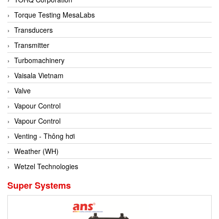
Conch
Torque Testing MesaLabs
Conductix/ WAMPFLER
Transducers
Contrec
Transmitter
Contrinex
Turbomachinery
Control Solution Minesota
Vaisala Vietnam
Copeland
Valve
Cortem
Vapour Control
Cosa Xentaur
Vapour Control
Cosil
Venting - Thông hơi
Coulton
Weather (WH)
Crouzet
Wetzel Technologies
Crowcon
Super Systems
Crutec Dust Zero Vietnam
Crydom