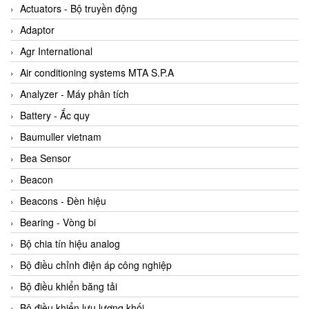
ABB Vietnam
Actuators - Bộ truyền động
AC Infinity Vietnam
Adaptor
AC&E Telecommunications
Agr International
AC&T Vietnam
Air conditioning systems MTA S.P.A
Accepta Vietnam
Analyzer - Máy phân tích
ACCUMAC Vietnam
Battery - Ắc quy
AccuWeb Vietnam
Baumuller vietnam
Acey
Bea Sensor
ACOEM Vietnam
Beacon
ADCA Vietnam
Beacons - Đèn hiệu
ADFweb Vietnam
Bearing - Vòng bi
Adler Vietnam
Bộ chia tín hiệu analog
Ados Vietnam
Bộ điều chỉnh điện áp công nghiệp
Advanced Energy Vietnam
Bộ điều khiển băng tải
Advantech Vietnam
Bộ điều khiển lưu lượng khối