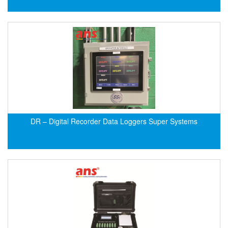
DEIF
Delmhorst VietNam
DELTA
Delta Ohm
Delta sensor
Delta-mobrey
DEMA Engineering/ Foam- IT
DR – Digital Recorder Data Loggers Super Systems
DESAX
DET-TRONICS
Deublin
Diakont
Dias Infrared
DINA Elektronik
Dinel