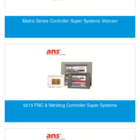
Electro-Sensors Vietnam
Elektrogas Vietnam
Matrix Series Controller Super Systems Vietnam
Elektrophysik Vietnam
elesa-ganter
ELETTA
Elettrotek Kabel
ELGO Electronic
ELIS PLZEŇ
ELMEKO
ELMESS-Thermosystemtechnik
Eltex-Elektrostatik
9215 FNC & Nitriding Controller Super Systems
Eltherm
ELTRA Encoder
ELVEM Vietnam
Emaco