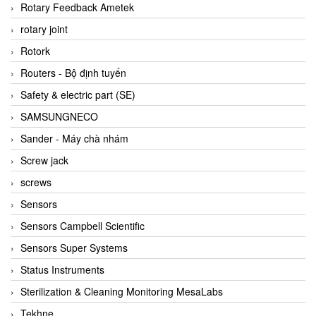
BRAUN Vietnam
Rotary Feedback Ametek
Brinkmann Pumpen
rotary joint
BRONKHORST
Rotork
Brook Instrument
Routers - Bộ định tuyến
Brooks Instrument Vietnam
Safety & electric part (SE)
Buhler
SAMSUNGNECO
BURLING INSTRUMENTS
Sander - Máy chà nhám
Burster
Screw jack
BUSCHJOST
screws
Calectro
Sensors
Campbell Scientific
Sensors Campbell Scientific
Canneed Vietnam
Sensors Super Systems
Cantoni
Status Instruments
CAPS
Sterilization & Cleaning Monitoring MesaLabs
CAREL Parts
Tekhne