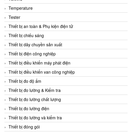
CCS
Temperature
CD Automation
Tester
CEAG Sicherheitst
Thiết bị an toàn & Phụ kiện điện tử
CEIA Vietnam
Thiết bị chiếu sáng
Celduc Vietnam
Thiết bị dây chuyền sản xuất
Cemb
Thiết bị điện công nghiệp
Centec GmbH
Thiết bị điều khiển máy phát điện
CEQUBE
Thiết bị điều khiển van công nghiệp
CHAUVIN ARNOUX
Thiết bị đo độ ẩm
Checkline
Thiết bị đo lường & Kiểm tra
Chino
Thiết bị đo lường chất lượng
Chiyoda Seiki
Thiết bị đo lường điện
Chiyoda-Tsusho
Thiết bị đo lường và kiểm tra
Chongqing Huaneng
Thiết bị đóng gói