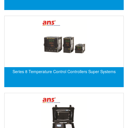
EPC
EPE Process Filters & Accumulators
Epro/Emerson
ERE WIRELESS
Erhardt-Leimer
Erhardt-Leimer
Erhardt-leimer
ERICHSEN
Series 8 Temperature Control Controllers Super Systems
Erinda/Delta
ESA Automation Vietnam
Esa Pyronics
Euchner
EUCHNER GmbH + Co. KG VietNam
Eurotherm Vietnam
Eurovent