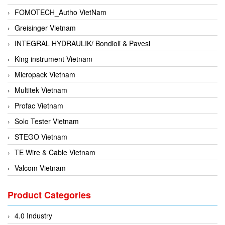
FOMOTECH_Autho VietNam
Greisinger Vietnam
INTEGRAL HYDRAULIK/ Bondioli & Pavesi
King instrument Vietnam
Micropack Vietnam
Multitek Vietnam
Profac Vietnam
Solo Tester Vietnam
STEGO Vietnam
TE Wire & Cable Vietnam
Valcom Vietnam
Woodward Vietnam
Product Categories
3CTEST Vietnam
4B VietNam Vietnam
4.0 Industry