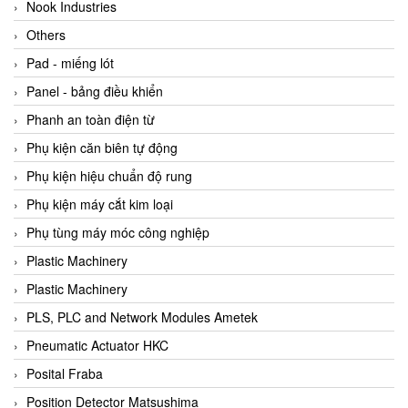
Beijer
Nook Industries
Beinlich-pumps
Others
Beka
Pad - miếng lót
BEKO
Panel - bảng điều khiển
Belimo
Phanh an toàn điện từ
Benetech Vietnam
Phụ kiện căn biên tự động
Bently Nevada
Phụ kiện hiệu chuẩn độ rung
Bentone Vietnam
Phụ kiện máy cắt kim loại
Bernstein Vietnam
Phụ tùng máy móc công nghiệp
Berthold
Plastic Machinery
Bestech
Plastic Machinery
Bestech
PLS, PLC and Network Modules Ametek
BETA
Pneumatic Actuator HKC
Bifold
Posital Fraba
Bihl+wiedemann
Position Detector Matsushima