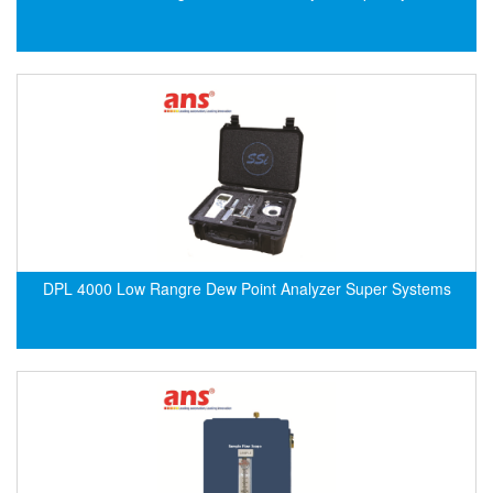
Gestra
GF
Ghisalba
Gill Instruments
Giovenzana Vietnam
Glamox
Glavi
Global Encoder Vietnam
DPL 4000 Low Rangre Dew Point Analyzer Super Systems
Glual
GPA Pump
GRAVITY
Green instruments
GREYSTONE
GREYSTONE