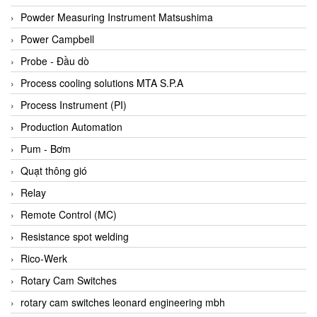
Bihl+wiedemann
Powder Measuring Instrument Matsushima
Bilz
Power Campbell
Binder Connector
Probe - Đầu dò
Biotech
Process cooling solutions MTA S.P.A
BirdX Vietnam
Process Instrument (PI)
BK Vibro
Production Automation
Black Box
Pum - Bơm
BlackBox Vietnam
Quạt thông gió
BLAGDON PUMP
Relay
Bloom Engineering
Remote Control (MC)
Boneng
Resistance spot welding
Bopp & Reuther Messtechnik
Rico-Werk
Bosch
Rotary Cam Switches
Boydcorp
rotary cam switches leonard engineering mbh