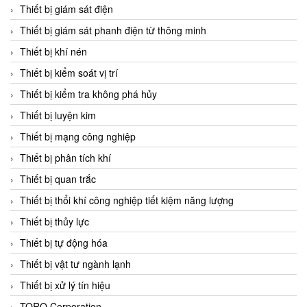
Chromalox
Thiết bị giám sát điện
ChuanYi
Thiết bị giám sát phanh điện từ thông minh
CIC
Thiết bị khí nén
Clage
Thiết bị kiểm soát vị trí
Clake Fololo
Thiết bị kiểm tra không phá hủy
Clark Cooper
Thiết bị luyện kim
CMC Ventilazione
Thiết bị mạng công nghiệp
Coax Valves Inc
Thiết bị phân tích khí
Codel
Thiết bị quan trắc
Cofimco
Thiết bị thổi khí công nghiệp tiết kiệm năng lượng
Coltraco
Thiết bị thủy lực
Comat Releco
Thiết bị tự động hóa
Comax
Thiết bị vật tư ngành lạnh
COMETECH VietNam
Thiết bị xử lý tín hiệu
COMFILE Technology
TORQ Corporation