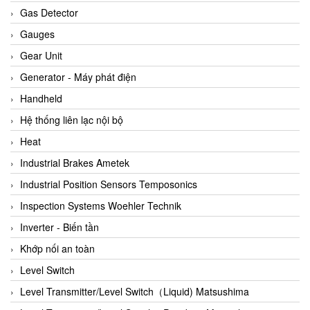
ARCA Regler
Gas Detector
Arcos Hydraulik
Gauges
Ardetem-Sfere-Vietnam
Gear Unit
Argal
Generator - Máy phát điện
AS ENERGI
Handheld
ASCO CO2
Hệ thống liên lạc nội bộ
Asker
Heat
AT2E
Industrial Brakes Ametek
ATC Pneumatic
Industrial Position Sensors Temposonics
ATEX System
Inspection Systems Woehler Technik
ATI - IA
Inverter - Biến tần
ATI (Analytical Technology Inc)
Khớp nối an toàn
Atos
Level Switch
Atrax
Level Transmitter/Level Switch（Liquid) Matsushima