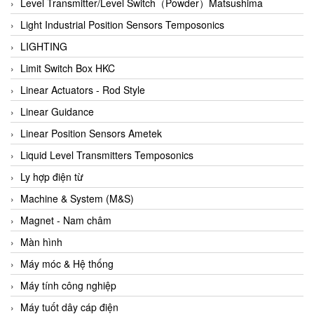
Auma
Level Transmitter/Level Switch（Powder）Matsushima
Autec
Light Industrial Position Sensors Temposonics
Auto Flow
LIGHTING
Automatic valve
Limit Switch Box HKC
Aventics
Linear Actuators - Rod Style
Avproglobal
Linear Guidance
Axiomtek
Linear Position Sensors Ametek
AZBIL
Liquid Level Transmitters Temposonics
B&C Electronics
Ly hợp điện từ
B&R
Machine & System (M&S)
Babcok wilcox
Magnet - Nam châm
Baelz Automatic Vietnam
Màn hình
Bahr Modultechnik Vietnam
Máy móc & Hệ thống
Balluff
Máy tính công nghiệp
BamBo Vietnam
Máy tuốt dây cáp điện