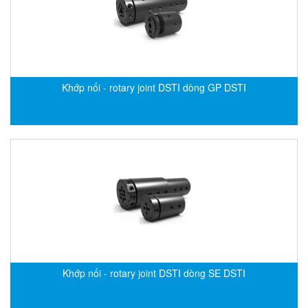
EMC PARTNER
EMCSOSIN
Emerson/Vertiv
EMG
Khớp nối - rotary joint DSTI dòng GP DSTI
Emotron
ENCEL Vietnam
Endress+Hauser
Enensys Vietnam
Enerdoor
Enerpac
ENERSYS
Enolgas
Envada
Khớp nối - rotary joint DSTI dòng SE DSTI
Environmental Compliance Products