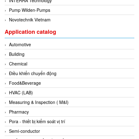
INTERRA Technology
Flowline
Pump Wilden-Pumps
Flow-Mon
Novotechnik Vietnam
Flowserve
Application catalog
Fluke Process Instruments Vietnam
Automotive
FMS Vietnam
Building
FOKO / Wintriss
Chemical
Fomotech Vietnam
Điều khiển chuyển động
Forbes Marshall
Food&Beverage
FORNEY
HVAC (LAB)
Fortex
Measuring & Inspection ( M&I)
Fortress
Pharmacy
Fossil Power Systems
Pora - thiết bị kiểm soát vị trí
FPZ
Semi-conductor
Francia Srl Vietnam