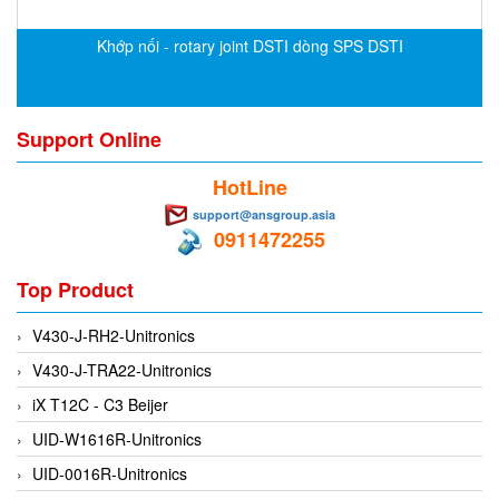
Evoqua
Khớp nối - rotary joint DSTI dòng SPS DSTI
EXAIR
Exergen
Exide Technologies Vietnam
Support Online
EXOR
HotLine
FAIRCHILD
support@ansgroup.asia
FANUC
0911472255
FDM/ F.lli Della Marca Srl
Top Product
FEIN
V430-J-RH2-Unitronics
Felm
V430-J-TRA22-Unitronics
FESTO
iX T12C - C3 Beijer
FHF (EATON Crouse-Hinds)
UID-W1616R-Unitronics
Fife/ Maxcess
UID-0016R-Unitronics
Fimet