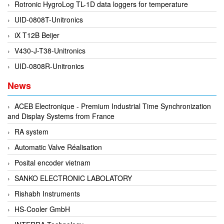
Rotronic HygroLog TL-1D data loggers for temperature
Fine Suntronix
UID-0808T-Unitronics
FineTek
iX T12B Beijer
Finna Sensors Vietnam
V430-J-T38-Unitronics
Fireye
UID-0808R-Unitronics
Fischer
Fisher
News
FISO Vietnam
ACEB Electronique - Premium Industrial Time Synchronization
FLENDER
and Display Systems from France
Flexaust
RA system
Flexim
Automatic Valve Réalisation
FLIR
Posital encoder vietnam
FLOMAG
SANKO ELECTRONIC LABOLATORY
flotron
Rishabh Instruments
Flow Force/ Super Green Power-Tech
HS-Cooler GmbH
Floweserve/PMV