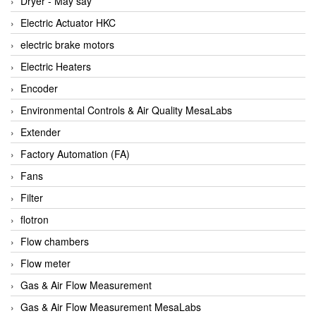
Dryer - Máy sấy
Anritsu
Electric Actuator HKC
ANTEC S.A
electric brake motors
Antico pumps
Electric Heaters
Anybus/ HMS
Encoder
AOBEN
Environmental Controls & Air Quality MesaLabs
Apex Dynamics Vietnam
Extender
Apex Dynamics Vietnam
Factory Automation (FA)
Apiste
Fans
APLISENS VietNam
Filter
Apollo Fire
flotron
Appleton
Flow chambers
AQ Matic
Flow meter
Aqualabo Vietnam
Gas & Air Flow Measurement
Aquametro
Gas & Air Flow Measurement MesaLabs