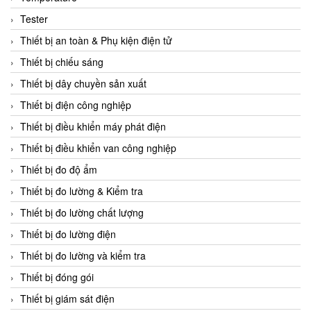
CCS
Tester
CD Automation
Thiết bị an toàn & Phụ kiện điện tử
CEAG Sicherheitst
Thiết bị chiếu sáng
CEIA Vietnam
Thiết bị dây chuyền sản xuất
Celduc Vietnam
Thiết bị điện công nghiệp
Cemb
Thiết bị điều khiển máy phát điện
Centec GmbH
Thiết bị điều khiển van công nghiệp
CEQUBE
Thiết bị đo độ ẩm
CHAUVIN ARNOUX
Thiết bị đo lường & Kiểm tra
Checkline
Thiết bị đo lường chất lượng
Chino
Thiết bị đo lường điện
Chiyoda Seiki
Thiết bị đo lường và kiểm tra
Chiyoda-Tsusho
Thiết bị đóng gói
Chongqing Huaneng
Thiết bị giám sát điện