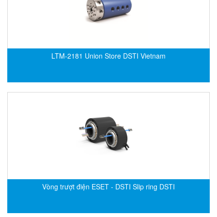
CRYSOUND
CS&P Technologies
CSC
CS-Instrument
LTM-2181 Union Store DSTI Vietnam
cs-instruments
CTC
Cygnus
Cypet Vietnam
Daehan Sensor
Daito Kogyo
Dandong Huayu
Danfoss
Vòng trượt điện ESET - DSTI Slip ring DSTI
Datalogic Vietnam
Datexel
Debron VietNam