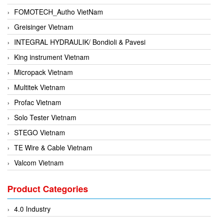
FOMOTECH_Autho VietNam
Greisinger Vietnam
INTEGRAL HYDRAULIK/ Bondioli & Pavesi
King instrument Vietnam
Micropack Vietnam
Multitek Vietnam
Profac Vietnam
Solo Tester Vietnam
STEGO Vietnam
TE Wire & Cable Vietnam
Valcom Vietnam
Woodward Vietnam
Product Categories
3CTEST Vietnam
4B VietNam Vietnam
4.0 Industry