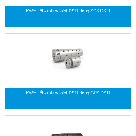
Electro-Sensors Vietnam
Khớp nối - rotary joint DSTI dòng SCS DSTI
Elektrogas Vietnam
Elektrophysik Vietnam
elesa-ganter
ELETTA
Elettrotek Kabel
ELGO Electronic
ELIS PLZEŇ
ELMEKO
ELMESS-Thermosystemtechnik
Khớp nối - rotary joint DSTI dòng GPS DSTI
Eltex-Elektrostatik
Eltherm
ELTRA Encoder
ELVEM Vietnam
Emaco