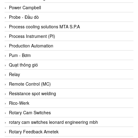
Bihl+wiedemann
Power Campbell
Bilz
Probe - Đầu dò
Binder Connector
Process cooling solutions MTA S.P.A
Biotech
Process Instrument (PI)
BirdX Vietnam
Production Automation
BK Vibro
Pum - Bơm
Black Box
Quạt thông gió
BlackBox Vietnam
Relay
BLAGDON PUMP
Remote Control (MC)
Bloom Engineering
Resistance spot welding
Boneng
Rico-Werk
Bopp & Reuther Messtechnik
Rotary Cam Switches
Bosch
rotary cam switches leonard engineering mbh
Boydcorp
Rotary Feedback Ametek