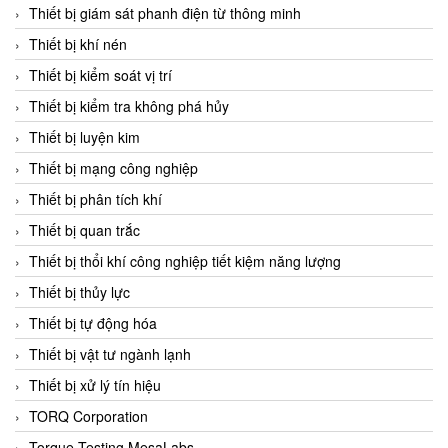
Chromalox
Thiết bị giám sát phanh điện từ thông minh
ChuanYi
Thiết bị khí nén
CIC
Thiết bị kiểm soát vị trí
Clage
Thiết bị kiểm tra không phá hủy
Clake Fololo
Thiết bị luyện kim
Clark Cooper
Thiết bị mạng công nghiệp
CMC Ventilazione
Thiết bị phân tích khí
Coax Valves Inc
Thiết bị quan trắc
Codel
Thiết bị thổi khí công nghiệp tiết kiệm năng lượng
Cofimco
Thiết bị thủy lực
Coltraco
Thiết bị tự động hóa
Comat Releco
Thiết bị vật tư ngành lạnh
Comax
Thiết bị xử lý tín hiệu
COMETECH VietNam
TORQ Corporation
COMFILE Technology
Torque Testing MesaLabs