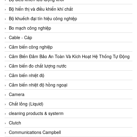
Agate Vietnam
Bộ hiển thị và điều khiển khí chất
AGR International Vietnam
Bộ khuếch đại tín hiệu công nghiệp
Aichi Tokei Denki Vietnam
Bo mạch công nghiệp
Aii Vietnam
Cable - Cáp
AIKOH
Cảm biến công nghiệp
AINUO Vietnam
Cảm Biến Đảm Bảo An Toàn Và Kích Hoạt Hệ Thống Tự Động
AIR MAJOR
Cảm biến đo chất lượng nước
Aira Euro Automation
Cảm biến nhiệt độ
Airtac Vietnam
Cảm biến nhiệt độ hồng ngoại
Airtec Vietnam
Camera
AI-Tek Vietnam
Chất lỏng (Liquid)
Akerstroms Viet Nam
cleaning products & systerm
AKO Armaturen & Separationstechnik
Clutch
AKO Armaturen & Separationstechnik Vietnam
Communications Campbell