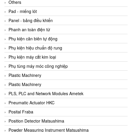
Beijer
Others
Beinlich-pumps
Pad - miếng lót
Beka
Panel - bảng điều khiển
BEKO
Phanh an toàn điện từ
Belimo
Phụ kiện căn biên tự động
Benetech Vietnam
Phụ kiện hiệu chuẩn độ rung
Bently Nevada
Phụ kiện máy cắt kim loại
Bentone Vietnam
Phụ tùng máy móc công nghiệp
Bernstein Vietnam
Plastic Machinery
Berthold
Plastic Machinery
Bestech
PLS, PLC and Network Modules Ametek
Bestech
Pneumatic Actuator HKC
BETA
Posital Fraba
Bifold
Position Detector Matsushima
Bihl+wiedemann
Powder Measuring Instrument Matsushima