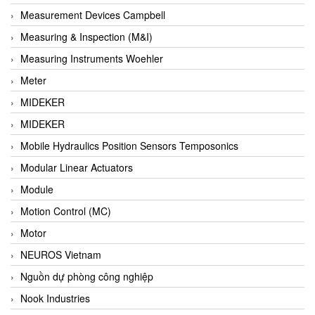
Barel Vietnam
Measurement Devices Campbell
Barksdale
Measuring & Inspection (M&I)
Bartec
Measuring Instruments Woehler
Basco
Meter
Baumer
MIDEKER
Baumuller Vietnam
MIDEKER
Baykee
Mobile Hydraulics Position Sensors Temposonics
BBC Bircher Smart Access
Modular Linear Actuators
BCS ITALY
Module
BEA SENSORS
Motion Control (MC)
Beacon Extender
Motor
Beckhoff
NEUROS Vietnam
Bedook
Nguồn dự phòng công nghiệp
Bei Sensor
Nook Industries