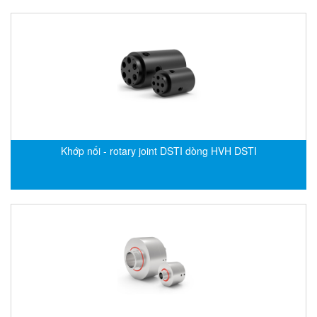
ECKERLE
Ecom-EX
ECONEX
Edward
EES
EGE Elektronik
Eilersen Vietnam
Khớp nối - rotary joint DSTI dòng HVH DSTI
Ekstrom-Carlson
Elands Cable Vietnam
Elap Vietnam
Electro Adda
Electro Industries
Electronic Design System S.R.L Vietnam
Electronics Inc. Viet Nam