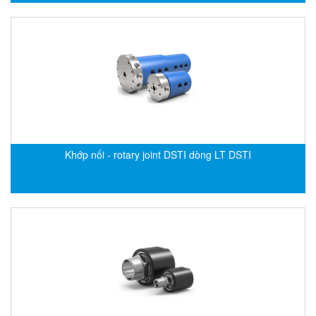
EPC
EPE Process Filters & Accumulators
Epro/Emerson
ERE WIRELESS
Erhardt-Leimer
Erhardt-Leimer
Erhardt-leimer
Khớp nối - rotary joint DSTI dòng LT DSTI
ERICHSEN
Erinda/Delta
ESA Automation Vietnam
Esa Pyronics
Euchner
EUCHNER GmbH + Co. KG VietNam
Eurotherm Vietnam
Eurovent