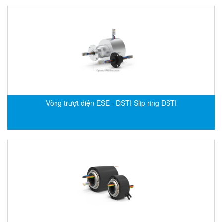
DEIF
Delmhorst VietNam
DELTA
Delta Ohm
Delta sensor
Delta-mobrey
Vòng trượt điện ESE - DSTI Slip ring DSTI
DEMA Engineering/ Foam- IT
DESAX
DET-TRONICS
Deublin
Diakont
Dias Infrared
DINA Elektronik
Dinel