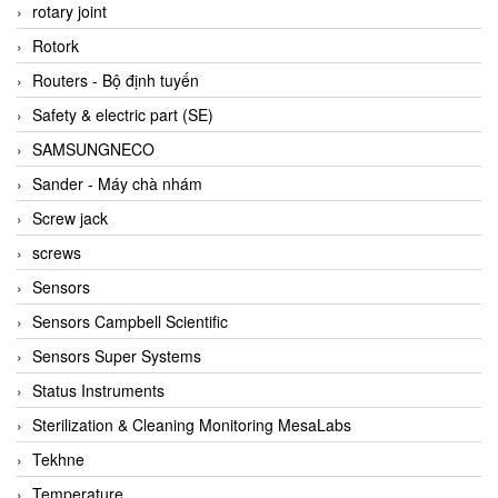
BRAUN Vietnam
rotary joint
Brinkmann Pumpen
Rotork
BRONKHORST
Routers - Bộ định tuyến
Brook Instrument
Safety & electric part (SE)
Brooks Instrument Vietnam
SAMSUNGNECO
Buhler
Sander - Máy chà nhám
BURLING INSTRUMENTS
Screw jack
Burster
screws
BUSCHJOST
Sensors
Calectro
Sensors Campbell Scientific
Campbell Scientific
Sensors Super Systems
Canneed Vietnam
Status Instruments
Cantoni
Sterilization & Cleaning Monitoring MesaLabs
CAPS
Tekhne
CAREL Parts
Temperature