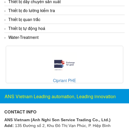
Thiết bị dây chuyền sản xuất
Francis Vietnam
Thiết bị đo lường kiểm tra
FRANKE
Thiết bị quan trắc
Freezemod
Thiết bị tự động hoá
Fritsch Vietnam
Water-Treatment
FS CABLE
FS Inc Vietnam
FTM Vietnam
Fuji
Fujian LEAD
Cipriani PHE
Fujikura
Fukuta
ANS Vietnam Leading automation, Leading innovation
GAI-Tronics
CONTACT INFO
Gardasoft
ANS Vietnam (Anh Nghi Son Service Trading Co., Ltd.)
GASDNA Vietnam
Add:
135 Đường số 2, Khu Đô Thị Vạn Phúc, P. Hiệp Bình