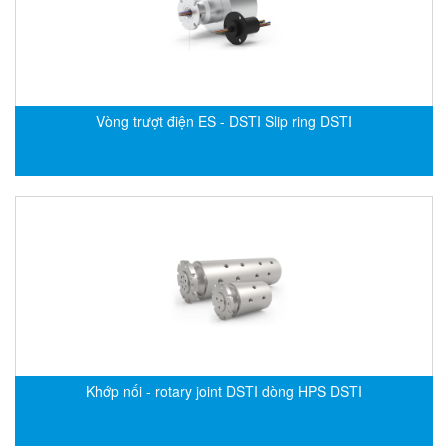
DSTI
DUCATI
Duclean
Dukin Besko
Vòng trượt điện ES - DSTI Slip ring DSTI
Dunkermotoren
Durag
Dwyer
DYH
Dynisco
E+E ELEKTRONIK
E+H
E2S
Earthtech
Khớp nối - rotary joint DSTI dòng HPS DSTI
Eaton
EBMPAPST