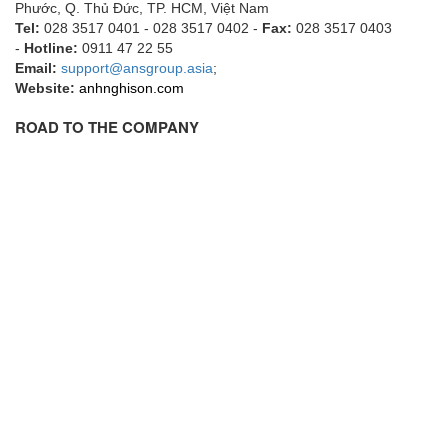
Gasensor
Phước, Q. Thủ Đức, TP. HCM
, Việt Nam
Tel:
028 3517 0401 - 028 3517 0402 -
Fax:
028 3517 0403
Gave
-
Hotline:
0911 47 22 55
Gazex
Email:
support@ansgroup.asia
;
Website:
anhnghison.com
GD GODAI ENGINEERING
GE Panametrics
ROAD TO THE COMPANY
GEDORE
GEFA PROCESSTECHNIK GMBH
Gefran
Gems Sensor
Gemu
GENEBRE
Genesislamp
Geokon Vietnam
GESIPA
Gessmann