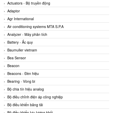
ABB Vietnam
Actuators - Bộ truyền động
AC Infinity Vietnam
Adaptor
AC&E Telecommunications
Agr International
AC&T Vietnam
Air conditioning systems MTA S.P.A
Accepta Vietnam
Analyzer - Máy phân tích
ACCUMAC Vietnam
Battery - Ắc quy
AccuWeb Vietnam
Baumuller vietnam
Acey
Bea Sensor
ACOEM Vietnam
Beacon
ADCA Vietnam
Beacons - Đèn hiệu
ADFweb Vietnam
Bearing - Vòng bi
Adler Vietnam
Bộ chia tín hiệu analog
Ados Vietnam
Bộ điều chỉnh điện áp công nghiệp
Advanced Energy Vietnam
Bộ điều khiển băng tải
Advantech Vietnam
Bộ điều khiển lưu lượng khối