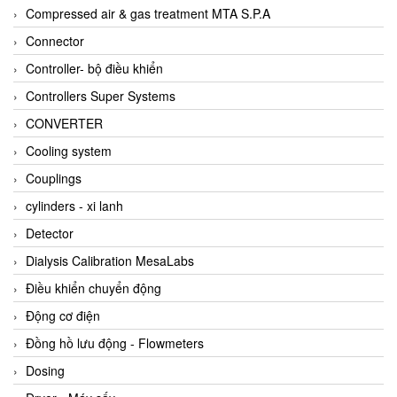
AKUSENSE
Compressed air & gas treatment MTA S.P.A
ALA OFFICINE SPA
Connector
Albrecht-Automatik Viet Nam
Controller- bộ điều khiển
Allen Bradley Vietnam
Controllers Super Systems
Alpha Moisture Vietnam
CONVERTER
Alpha-Achem Vietnam
Cooling system
Alphino
Couplings
ALRE-IT Vietnam
cylinders - xi lanh
Altech
Detector
Amarillo Gear
Dialysis Calibration MesaLabs
Ametek
Điều khiển chuyển động
AMPTRON Vietnam
Động cơ điện
AND Vietnam
Đồng hồ lưu động - Flowmeters
ANDERSON-NEGELE
Dosing
ANDILOG Technologies Vietnam