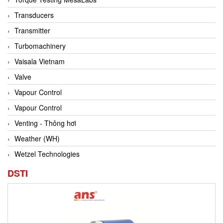
Conch
Transducers
Conductix/ WAMPFLER
Transmitter
Contrec
Turbomachinery
Contrinex
Vaisala Vietnam
Control Solution Minesota
Valve
Copeland
Vapour Control
Cortem
Vapour Control
Cosa Xentaur
Venting - Thông hơi
Cosil
Weather (WH)
Coulton
Wetzel Technologies
Crouzet
DSTI
Crowcon
Crutec Dust Zero Vietnam
Crydom