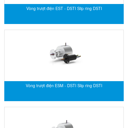
Di-Soric
Vòng trượt điện EST - DSTI Slip ring DSTI
Di-Soric
Dixon Valve
Doctor Led Vietnam
DOLD - Autho ANS
Dold Vietnam
Dongdo Tech
Donghwa Valve
Dongkun
Dosing Pump
Vòng trượt điện ESM - DSTI Slip ring DSTI
DR. NEUMANN Peltier-Technik
Driesen Kern
Dropsa Vietnam
Druck