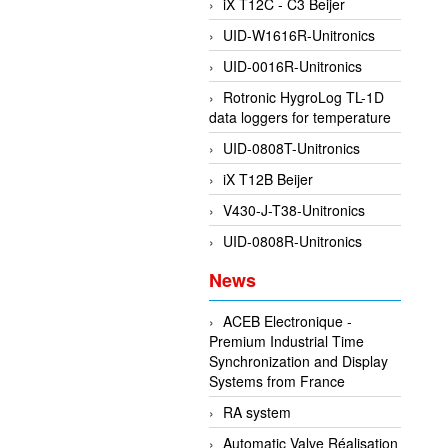
iX T12C - C3 Beijer
UID-W1616R-Unitronics
UID-0016R-Unitronics
Rotronic HygroLog TL-1D
data loggers for temperature
UID-0808T-Unitronics
iX T12B Beijer
V430-J-T38-Unitronics
UID-0808R-Unitronics
News
ACEB Electronique -
Premium Industrial Time
Synchronization and Display
Systems from France
RA system
Automatic Valve Réalisation