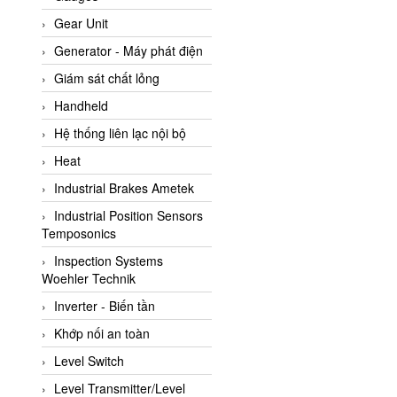
ATC Pneumatic
Gear Unit
ATEX System
Generator - Máy phát điện
ATI - IA
Giám sát chất lỏng
ATI (Analytical Technology
Handheld
Inc)
Hệ thống liên lạc nội bộ
Atos
Heat
Atrax
Industrial Brakes Ametek
Auma
Industrial Position Sensors
Autec
Temposonics
Auto Flow
Inspection Systems
Automatic valve
Woehler Technik
Aventics
Inverter - Biến tần
Avproglobal
Khớp nối an toàn
Axiomtek
Level Switch
AZBIL
Level Transmitter/Level