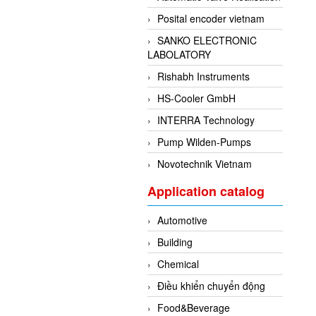
Posital encoder vietnam
SANKO ELECTRONIC
LABOLATORY
Rishabh Instruments
HS-Cooler GmbH
INTERRA Technology
Pump Wilden-Pumps
Novotechnik Vietnam
Application catalog
Automotive
Building
Chemical
Điều khiển chuyển động
Food&Beverage