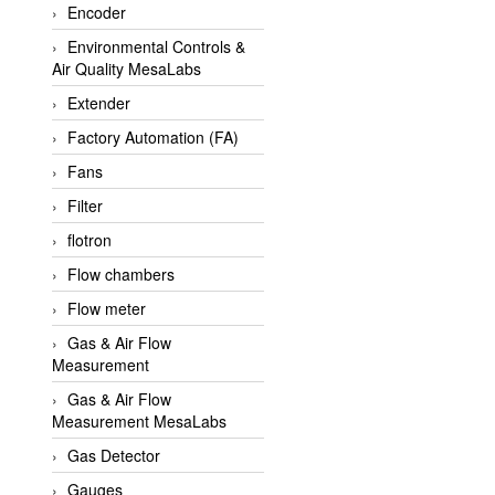
Encoder
APLISENS VietNam
Environmental Controls &
Apollo Fire
Air Quality MesaLabs
Appleton
Extender
AQ Matic
Factory Automation (FA)
Aqualabo Vietnam
Fans
Aquametro
Filter
ARCA Regler
flotron
Arcos Hydraulik
Flow chambers
Ardetem-Sfere-Vietnam
Flow meter
Argal
Gas & Air Flow
Measurement
AS ENERGI
Gas & Air Flow
ASCO CO2
Measurement MesaLabs
Asker
Gas Detector
AT2E
Gauges