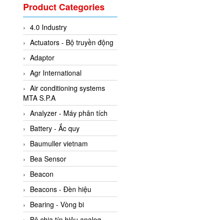
Valcom Vietnam
Product Categories
Woodward Vietnam
4.0 Industry
3CTEST Vietnam
Actuators - Bộ truyền động
4B VietNam Vietnam
Adaptor
ABB Vietnam
Agr International
AC Infinity Vietnam
Air conditioning systems
AC&E Telecommunications
MTA S.P.A
AC&T Vietnam
Analyzer - Máy phân tích
Accepta Vietnam
Battery - Ắc quy
ACCUMAC Vietnam
Baumuller vietnam
AccuWeb Vietnam
Bea Sensor
Acey
Beacon
ACOEM Vietnam
Beacons - Đèn hiệu
ADCA Vietnam
Bearing - Vòng bi
ADFweb Vietnam
Bộ chia tín hiệu analog