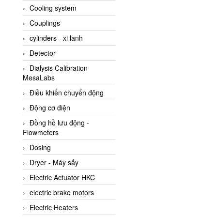
Cooling system
Amarillo Gear
Couplings
Ametek
cylinders - xi lanh
AMPTRON Vietnam
Detector
AND Vietnam
Dialysis Calibration
ANDERSON-NEGELE
MesaLabs
ANDILOG Technologies
Điều khiển chuyển động
Vietnam
Động cơ điện
Anritsu
Đồng hồ lưu động -
ANTEC S.A
Flowmeters
Antico pumps
Dosing
Anybus/ HMS
Dryer - Máy sấy
AOBEN
Electric Actuator HKC
Apex Dynamics Vietnam
electric brake motors
Apex Dynamics Vietnam
Electric Heaters
Apiste