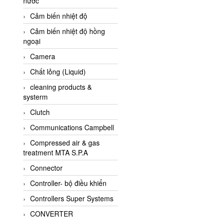
nước
AI-Tek Vietnam
Cảm biến nhiệt độ
Akerstroms Viet Nam
Cảm biến nhiệt độ hồng
AKO Armaturen &
ngoại
Separationstechnik
Camera
AKO Armaturen &
Separationstechnik Vietnam
Chất lỏng (Liquid)
AKUSENSE
cleaning products &
systerm
ALA OFFICINE SPA
Clutch
Albrecht-Automatik Viet
Nam
Communications Campbell
Allen Bradley Vietnam
Compressed air & gas
treatment MTA S.P.A
Alpha Moisture Vietnam
Connector
Alpha-Achem Vietnam
Controller- bộ điều khiển
Alphino
Controllers Super Systems
ALRE-IT Vietnam
CONVERTER
Altech