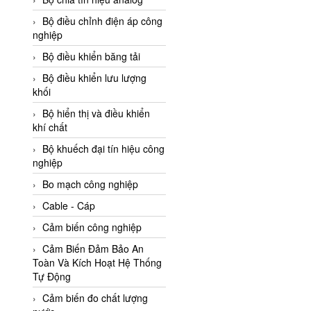
Adler Vietnam
Bộ điều chỉnh điện áp công
Ados Vietnam
nghiệp
Advanced Energy Vietnam
Bộ điều khiển băng tải
Advantech Vietnam
Bộ điều khiển lưu lượng
khối
Agate Vietnam
Bộ hiển thị và điều khiển
AGR International Vietnam
khí chất
Aichi Tokei Denki Vietnam
Bộ khuếch đại tín hiệu công
nghiệp
Aii Vietnam
AIKOH
Bo mạch công nghiệp
AINUO Vietnam
Cable - Cáp
AIR MAJOR
Cảm biến công nghiệp
Aira Euro Automation
Cảm Biến Đảm Bảo An
Toàn Và Kích Hoạt Hệ Thống
Airtac Vietnam
Tự Động
Airtec Vietnam
Cảm biến đo chất lượng