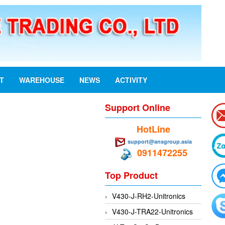
ST
WAREHOUSE
NEWS
ACTIVITY
Support Online
HotLine
support@ansgroup.asia
0911472255
Top Product
V430-J-RH2-Unitronics
V430-J-TRA22-Unitronics