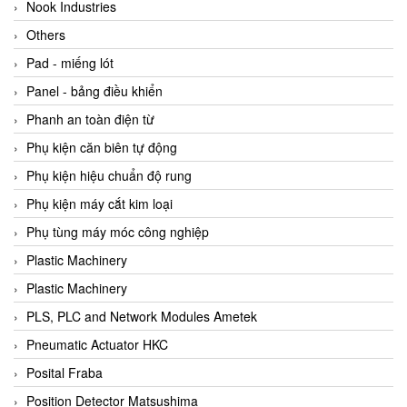
Beijer
Nook Industries
Beinlich-pumps
Others
Beka
Pad - miếng lót
BEKO
Panel - bảng điều khiển
Belimo
Phanh an toàn điện từ
Benetech Vietnam
Phụ kiện căn biên tự động
Bently Nevada
Phụ kiện hiệu chuẩn độ rung
Bentone Vietnam
Phụ kiện máy cắt kim loại
Bernstein Vietnam
Phụ tùng máy móc công nghiệp
Berthold
Plastic Machinery
Bestech
Plastic Machinery
Bestech
PLS, PLC and Network Modules Ametek
BETA
Pneumatic Actuator HKC
Bifold
Posital Fraba
Bihl+wiedemann
Position Detector Matsushima