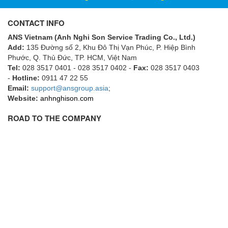
ECKERLE
CONTACT INFO
Ecom-EX
ANS Vietnam (Anh Nghi Son Service Trading Co., Ltd.)
ECONEX
Add:
135 Đường số 2, Khu Đô Thị Vạn Phúc, P. Hiệp Bình
Edward
Phước, Q. Thủ Đức, TP. HCM
, Việt Nam
Tel:
028 3517 0401 - 028 3517 0402 -
Fax:
028 3517 0403
EES
-
Hotline:
0911 47 22 55
Email:
EGE Elektronik
support@ansgroup.asia
;
Website:
anhnghison.com
Eilersen Vietnam
ROAD TO THE COMPANY
Ekstrom-Carlson
Elands Cable Vietnam
Elap Vietnam
Electro Adda
Electro Industries
Electronic Design System S.R.L Vietnam
Electronics Inc. Viet Nam