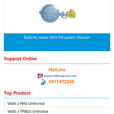
CRYSOUND
CS&P Technologies
CSC
CS-Instrument
cs-instruments
Butterfly valves 5500 RA system Vietnam
CTC
Cygnus
Support Online
Cypet Vietnam
Daehan Sensor
HotLine
Daito Kogyo
support@ansgroup.asia
0911472255
Dandong Huayu
Danfoss
Top Product
Datalogic Vietnam
V430-J-RH2-Unitronics
Datexel
V430-J-TRA22-Unitronics
Debron VietNam