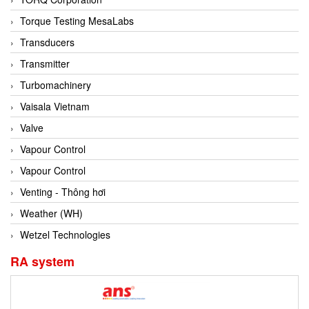
Conch
Torque Testing MesaLabs
Conductix/ WAMPFLER
Transducers
Contrec
Transmitter
Contrinex
Turbomachinery
Control Solution Minesota
Vaisala Vietnam
Copeland
Valve
Cortem
Vapour Control
Cosa Xentaur
Vapour Control
Cosil
Venting - Thông hơi
Coulton
Weather (WH)
Crouzet
Wetzel Technologies
Crowcon
RA system
Crutec Dust Zero Vietnam
Crydom