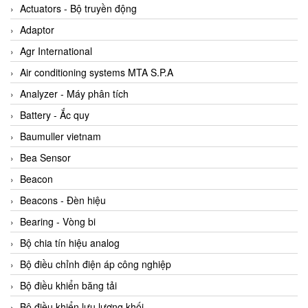
ABB Vietnam
Actuators - Bộ truyền động
AC Infinity Vietnam
Adaptor
AC&E Telecommunications
Agr International
AC&T Vietnam
Air conditioning systems MTA S.P.A
Accepta Vietnam
Analyzer - Máy phân tích
ACCUMAC Vietnam
Battery - Ắc quy
AccuWeb Vietnam
Baumuller vietnam
Acey
Bea Sensor
ACOEM Vietnam
Beacon
ADCA Vietnam
Beacons - Đèn hiệu
ADFweb Vietnam
Bearing - Vòng bi
Adler Vietnam
Bộ chia tín hiệu analog
Ados Vietnam
Bộ điều chỉnh điện áp công nghiệp
Advanced Energy Vietnam
Bộ điều khiển băng tải
Advantech Vietnam
Bộ điều khiển lưu lượng khối