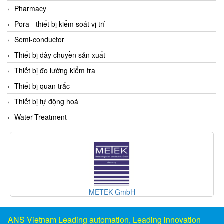
DSTI
Pharmacy
DUCATI
Pora - thiết bị kiểm soát vị trí
Duclean
Semi-conductor
Dukin Besko
Thiết bị dây chuyền sản xuất
Dunkermotoren
Thiết bị đo lường kiểm tra
Durag
Thiết bị quan trắc
Dwyer
Thiết bị tự động hoá
DYH
Water-Treatment
Dynisco
E+E ELEKTRONIK
E+H
E2S
Earthtech
METEK GmbH
Eaton
EBMPAPST
ANS Vietnam Leading automation, Leading innovation