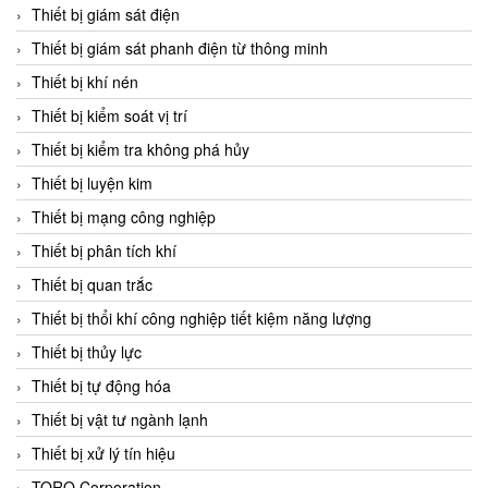
Chromalox
Thiết bị giám sát điện
ChuanYi
Thiết bị giám sát phanh điện từ thông minh
CIC
Thiết bị khí nén
Clage
Thiết bị kiểm soát vị trí
Clake Fololo
Thiết bị kiểm tra không phá hủy
Clark Cooper
Thiết bị luyện kim
CMC Ventilazione
Thiết bị mạng công nghiệp
Coax Valves Inc
Thiết bị phân tích khí
Codel
Thiết bị quan trắc
Cofimco
Thiết bị thổi khí công nghiệp tiết kiệm năng lượng
Coltraco
Thiết bị thủy lực
Comat Releco
Thiết bị tự động hóa
Comax
Thiết bị vật tư ngành lạnh
COMETECH VietNam
Thiết bị xử lý tín hiệu
COMFILE Technology
TORQ Corporation