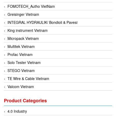
FOMOTECH_Autho VietNam
Greisinger Vietnam
INTEGRAL HYDRAULIK/ Bondioli & Pavesi
King instrument Vietnam
Micropack Vietnam
Multitek Vietnam
Profac Vietnam
Solo Tester Vietnam
STEGO Vietnam
TE Wire & Cable Vietnam
Valcom Vietnam
Woodward Vietnam
Product Categories
3CTEST Vietnam
4B VietNam Vietnam
4.0 Industry