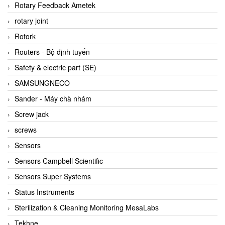
BRAUN Vietnam
Rotary Feedback Ametek
Brinkmann Pumpen
rotary joint
BRONKHORST
Rotork
Brook Instrument
Routers - Bộ định tuyến
Brooks Instrument Vietnam
Safety & electric part (SE)
Buhler
SAMSUNGNECO
BURLING INSTRUMENTS
Sander - Máy chà nhám
Burster
Screw jack
BUSCHJOST
screws
Calectro
Sensors
Campbell Scientific
Sensors Campbell Scientific
Canneed Vietnam
Sensors Super Systems
Cantoni
Status Instruments
CAPS
Sterilization & Cleaning Monitoring MesaLabs
CAREL Parts
Tekhne