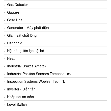
ARCA Regler
Gas Detector
Arcos Hydraulik
Gauges
Ardetem-Sfere-Vietnam
Gear Unit
Argal
Generator - Máy phát điện
AS ENERGI
Giám sát chất lỏng
ASCO CO2
Handheld
Asker
Hệ thống liên lạc nội bộ
AT2E
Heat
ATC Pneumatic
Industrial Brakes Ametek
ATEX System
Industrial Position Sensors Temposonics
ATI - IA
Inspection Systems Woehler Technik
ATI (Analytical Technology Inc)
Inverter - Biến tần
Atos
Khớp nối an toàn
Atrax
Level Switch