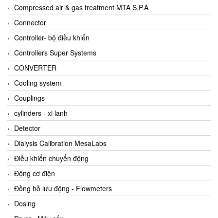
AKUSENSE
Compressed air & gas treatment MTA S.P.A
ALA OFFICINE SPA
Connector
Albrecht-Automatik Viet Nam
Controller- bộ điều khiển
Allen Bradley Vietnam
Controllers Super Systems
Alpha Moisture Vietnam
CONVERTER
Alpha-Achem Vietnam
Cooling system
Alphino
Couplings
ALRE-IT Vietnam
cylinders - xi lanh
Altech
Detector
Amarillo Gear
Dialysis Calibration MesaLabs
Ametek
Điều khiển chuyển động
AMPTRON Vietnam
Động cơ điện
AND Vietnam
Đồng hồ lưu động - Flowmeters
ANDERSON-NEGELE
Dosing
ANDILOG Technologies Vietnam