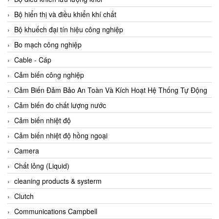
Agate Vietnam
Bộ hiển thị và điều khiển khí chất
AGR International Vietnam
Bộ khuếch đại tín hiệu công nghiệp
Aichi Tokei Denki Vietnam
Bo mạch công nghiệp
Aii Vietnam
Cable - Cáp
AIKOH
Cảm biến công nghiệp
AINUO Vietnam
Cảm Biến Đảm Bảo An Toàn Và Kích Hoạt Hệ Thống Tự Động
AIR MAJOR
Cảm biến đo chất lượng nước
Aira Euro Automation
Cảm biến nhiệt độ
Airtac Vietnam
Cảm biến nhiệt độ hồng ngoại
Airtec Vietnam
Camera
AI-Tek Vietnam
Chất lỏng (Liquid)
Akerstroms Viet Nam
cleaning products & systerm
AKO Armaturen & Separationstechnik
Clutch
AKO Armaturen & Separationstechnik Vietnam
Communications Campbell