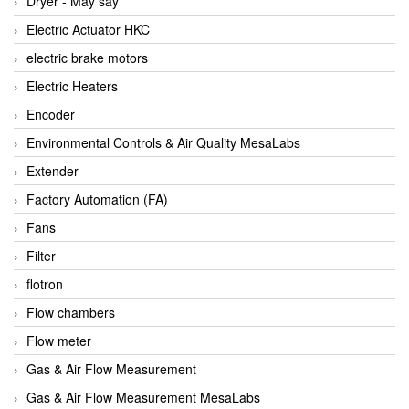
Dryer - Máy sấy
Anritsu
Electric Actuator HKC
ANTEC S.A
electric brake motors
Antico pumps
Electric Heaters
Anybus/ HMS
Encoder
AOBEN
Environmental Controls & Air Quality MesaLabs
Apex Dynamics Vietnam
Extender
Apex Dynamics Vietnam
Factory Automation (FA)
Apiste
Fans
APLISENS VietNam
Filter
Apollo Fire
flotron
Appleton
Flow chambers
AQ Matic
Flow meter
Aqualabo Vietnam
Gas & Air Flow Measurement
Aquametro
Gas & Air Flow Measurement MesaLabs