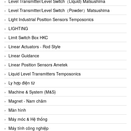
Auma
Level Transmitter/Level Switch（Liquid) Matsushima
Autec
Level Transmitter/Level Switch（Powder）Matsushima
Auto Flow
Light Industrial Position Sensors Temposonics
Automatic valve
LIGHTING
Aventics
Limit Switch Box HKC
Avproglobal
Linear Actuators - Rod Style
Axiomtek
Linear Guidance
AZBIL
Linear Position Sensors Ametek
B&C Electronics
Liquid Level Transmitters Temposonics
B&R
Ly hợp điện từ
Babcok wilcox
Machine & System (M&S)
Baelz Automatic Vietnam
Magnet - Nam châm
Bahr Modultechnik Vietnam
Màn hình
Balluff
Máy móc & Hệ thống
BamBo Vietnam
Máy tính công nghiệp