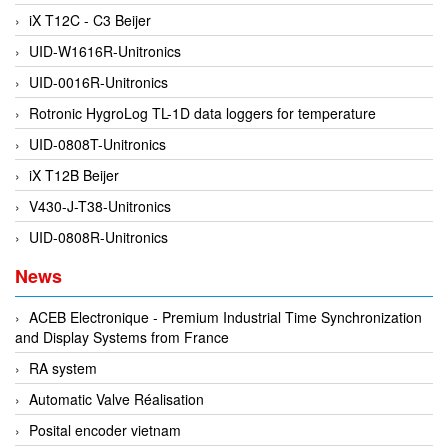
iX T12C - C3 Beijer
DEIF
UID-W1616R-Unitronics
Delmhorst VietNam
UID-0016R-Unitronics
DELTA
Rotronic HygroLog TL-1D data loggers for temperature
Delta Ohm
UID-0808T-Unitronics
Delta sensor
iX T12B Beijer
Delta-mobrey
V430-J-T38-Unitronics
DEMA Engineering/ Foam- IT
UID-0808R-Unitronics
DESAX
News
DET-TRONICS
Deublin
ACEB Electronique - Premium Industrial Time Synchronization
and Display Systems from France
Diakont
RA system
Dias Infrared
Automatic Valve Réalisation
DINA Elektronik
Posital encoder vietnam
Dinel