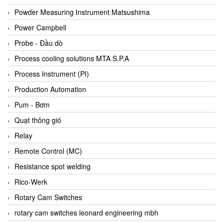
Bihl+wiedemann
Powder Measuring Instrument Matsushima
Bilz
Power Campbell
Binder Connector
Probe - Đầu dò
Biotech
Process cooling solutions MTA S.P.A
BirdX Vietnam
Process Instrument (PI)
BK Vibro
Production Automation
Black Box
Pum - Bơm
BlackBox Vietnam
Quạt thông gió
BLAGDON PUMP
Relay
Bloom Engineering
Remote Control (MC)
Boneng
Resistance spot welding
Bopp & Reuther Messtechnik
Rico-Werk
Bosch
Rotary Cam Switches
Boydcorp
rotary cam switches leonard engineering mbh