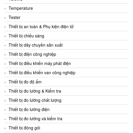
CCS
Temperature
CD Automation
Tester
CEAG Sicherheitst
Thiết bị an toàn & Phụ kiện điện tử
CEIA Vietnam
Thiết bị chiếu sáng
Celduc Vietnam
Thiết bị dây chuyền sản xuất
Cemb
Thiết bị điện công nghiệp
Centec GmbH
Thiết bị điều khiển máy phát điện
CEQUBE
Thiết bị điều khiển van công nghiệp
CHAUVIN ARNOUX
Thiết bị đo độ ẩm
Checkline
Thiết bị đo lường & Kiểm tra
Chino
Thiết bị đo lường chất lượng
Chiyoda Seiki
Thiết bị đo lường điện
Chiyoda-Tsusho
Thiết bị đo lường và kiểm tra
Chongqing Huaneng
Thiết bị đóng gói