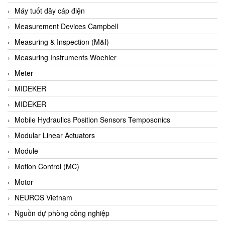
Barel Vietnam
Máy tuốt dây cáp điện
Barksdale
Measurement Devices Campbell
Bartec
Measuring & Inspection (M&I)
Basco
Measuring Instruments Woehler
Baumer
Meter
Baumuller Vietnam
MIDEKER
Baykee
MIDEKER
BBC Bircher Smart Access
Mobile Hydraulics Position Sensors Temposonics
BCS ITALY
Modular Linear Actuators
BEA SENSORS
Module
Beacon Extender
Motion Control (MC)
Beckhoff
Motor
Bedook
NEUROS Vietnam
Bei Sensor
Nguồn dự phòng công nghiệp