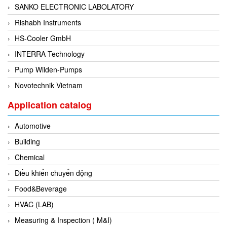
SANKO ELECTRONIC LABOLATORY
Di-Soric
Rishabh Instruments
Di-Soric
HS-Cooler GmbH
Dixon Valve
INTERRA Technology
Doctor Led Vietnam
Pump Wilden-Pumps
DOLD - Autho ANS
Novotechnik Vietnam
Dold Vietnam
Dongdo Tech
Application catalog
Donghwa Valve
Automotive
Dongkun
Building
Dosing Pump
Chemical
DR. NEUMANN Peltier-Technik
Điều khiển chuyển động
Driesen Kern
Food&Beverage
Dropsa Vietnam
HVAC (LAB)
Druck
Measuring & Inspection ( M&I)