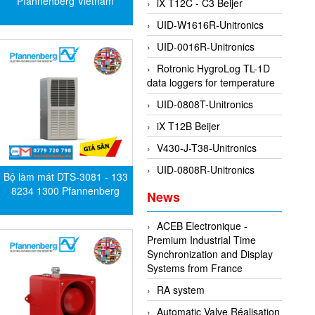
Pfannenberg Vietnam
iX T12C - C3 Beijer
UID-W1616R-Unitronics
UID-0016R-Unitronics
Rotronic HygroLog TL-1D
data loggers for temperature
UID-0808T-Unitronics
iX T12B Beijer
V430-J-T38-Unitronics
UID-0808R-Unitronics
Bộ làm mát DTS-3081 - 133
8234 1300 Pfannenberg
News
ACEB Electronique -
Premium Industrial Time
Synchronization and Display
Systems from France
RA system
Automatic Valve Réalisation