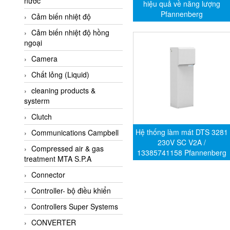
nước
AI-Tek Vietnam
hiệu quả về năng lượng
Pfannenberg
Cảm biến nhiệt độ
Akerstroms Viet Nam
Cảm biến nhiệt độ hồng
AKO Armaturen &
ngoại
Separationstechnik
Camera
AKO Armaturen &
Separationstechnik Vietnam
Chất lỏng (Liquid)
AKUSENSE
cleaning products &
systerm
ALA OFFICINE SPA
Clutch
Albrecht-Automatik Viet
Nam
Hệ thống làm mát DTS 3281
Communications Campbell
230V SC V2A /
Allen Bradley Vietnam
Compressed air & gas
13385741158 Pfannenberg
treatment MTA S.P.A
Alpha Moisture Vietnam
Connector
Alpha-Achem Vietnam
Controller- bộ điều khiển
Alphino
Controllers Super Systems
ALRE-IT Vietnam
CONVERTER
Altech