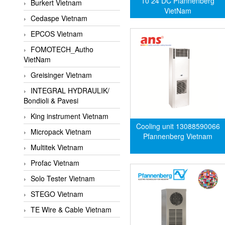
10 24 DC Pfannenberg
Burkert Vietnam
VietNam
Cedaspe Vietnam
EPCOS Vietnam
FOMOTECH_Autho
VietNam
Greisinger Vietnam
INTEGRAL HYDRAULIK/
Bondioli & Pavesi
King instrument Vietnam
Cooling unit 13088590066
Micropack Vietnam
Pfannenberg Vietnam
Multitek Vietnam
Profac Vietnam
Solo Tester Vietnam
STEGO Vietnam
TE Wire & Cable Vietnam