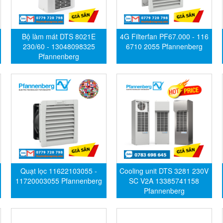
Bộ làm mát DTS 8021E
4G Filterfan PF67.000 - 116
230/60 - 13048098325
6710 2055 Pfannenberg
Pfannenberg
Quạt lọc 11622103055 -
Cooling unit DTS 3281 230V
11720003055 Pfannenberg
SC V2A 13385741158
Pfannenberg