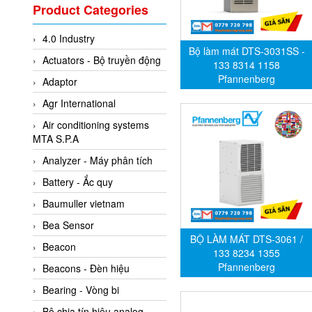
Valcom Vietnam
Product Categories
Woodward Vietnam
4.0 Industry
3CTEST Vietnam
Bộ làm mát DTS-3031SS -
Actuators - Bộ truyền động
4B VietNam Vietnam
133 8314 1158
Pfannenberg
Adaptor
ABB Vietnam
Agr International
AC Infinity Vietnam
Air conditioning systems
AC&E Telecommunications
MTA S.P.A
AC&T Vietnam
Analyzer - Máy phân tích
Accepta Vietnam
Battery - Ắc quy
ACCUMAC Vietnam
Baumuller vietnam
AccuWeb Vietnam
Bea Sensor
Acey
BỘ LÀM MÁT DTS-3061 /
Beacon
133 8234 1355
ACOEM Vietnam
Pfannenberg
Beacons - Đèn hiệu
ADCA Vietnam
Bearing - Vòng bi
ADFweb Vietnam
Bộ chia tín hiệu analog