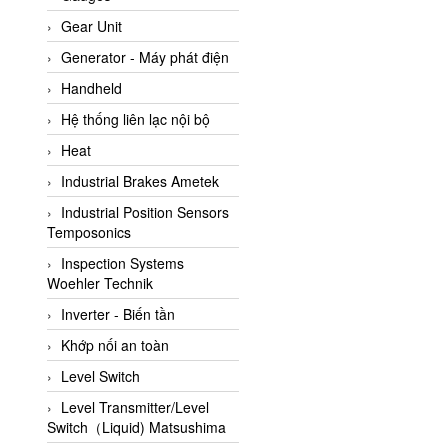
ATC Pneumatic
Gear Unit
ATEX System
Generator - Máy phát điện
ATI - IA
Handheld
ATI (Analytical Technology
Hệ thống liên lạc nội bộ
Inc)
Heat
Atos
Industrial Brakes Ametek
Atrax
Industrial Position Sensors
Auma
Temposonics
Autec
Inspection Systems
Auto Flow
Woehler Technik
Automatic valve
Inverter - Biến tần
Aventics
Khớp nối an toàn
Avproglobal
Level Switch
Axiomtek
Level Transmitter/Level
Switch（Liquid) Matsushima
AZBIL