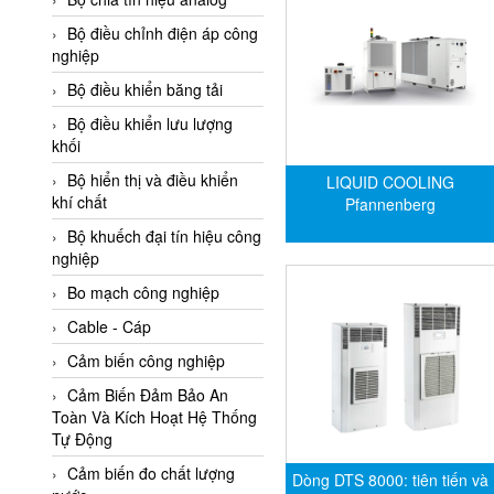
Adler Vietnam
Bộ điều chỉnh điện áp công
Ados Vietnam
nghiệp
Advanced Energy Vietnam
Bộ điều khiển băng tải
Advantech Vietnam
Bộ điều khiển lưu lượng
khối
Agate Vietnam
Bộ hiển thị và điều khiển
LIQUID COOLING
AGR International Vietnam
khí chất
Pfannenberg
Aichi Tokei Denki Vietnam
Bộ khuếch đại tín hiệu công
nghiệp
Aii Vietnam
AIKOH
Bo mạch công nghiệp
AINUO Vietnam
Cable - Cáp
AIR MAJOR
Cảm biến công nghiệp
Aira Euro Automation
Cảm Biến Đảm Bảo An
Toàn Và Kích Hoạt Hệ Thống
Airtac Vietnam
Tự Động
Airtec Vietnam
Cảm biến đo chất lượng
Dòng DTS 8000: tiên tiến và