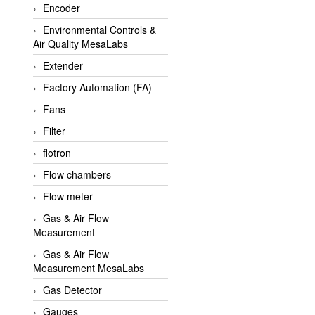
Encoder
APLISENS VietNam
Environmental Controls &
Apollo Fire
Air Quality MesaLabs
Appleton
Extender
AQ Matic
Factory Automation (FA)
Aqualabo Vietnam
Fans
Aquametro
Filter
ARCA Regler
flotron
Arcos Hydraulik
Flow chambers
Ardetem-Sfere-Vietnam
Flow meter
Argal
Gas & Air Flow
Measurement
AS ENERGI
Gas & Air Flow
ASCO CO2
Measurement MesaLabs
Asker
Gas Detector
AT2E
Gauges