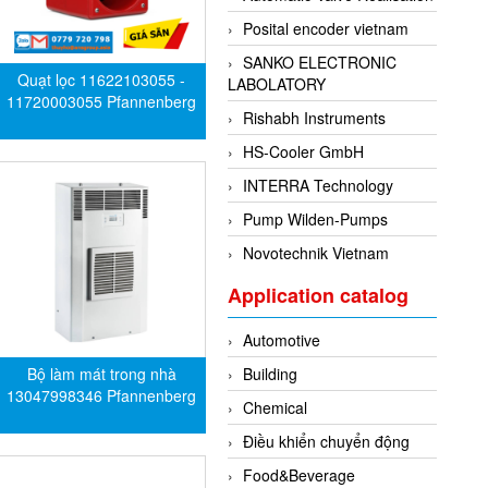
Posital encoder vietnam
SANKO ELECTRONIC
Quạt lọc 11622103055 -
LABOLATORY
11720003055 Pfannenberg
Rishabh Instruments
HS-Cooler GmbH
INTERRA Technology
Pump Wilden-Pumps
Novotechnik Vietnam
Application catalog
Automotive
Bộ làm mát trong nhà
Building
13047998346 Pfannenberg
Chemical
Điều khiển chuyển động
Food&Beverage