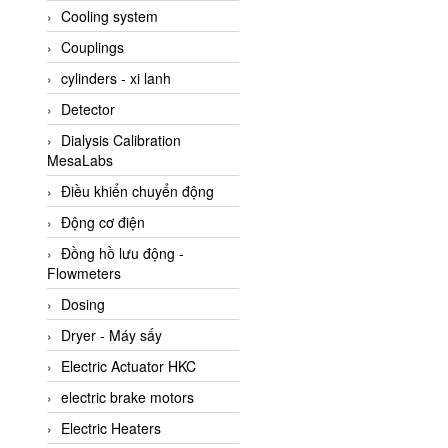
Cooling system
Amarillo Gear
Couplings
Ametek
cylinders - xi lanh
AMPTRON Vietnam
Detector
AND Vietnam
Dialysis Calibration
ANDERSON-NEGELE
MesaLabs
ANDILOG Technologies
Điều khiển chuyển động
Vietnam
Động cơ điện
Anritsu
Đồng hồ lưu động -
ANTEC S.A
Flowmeters
Antico pumps
Dosing
Anybus/ HMS
Dryer - Máy sấy
AOBEN
Electric Actuator HKC
Apex Dynamics Vietnam
electric brake motors
Apex Dynamics Vietnam
Electric Heaters
Apiste