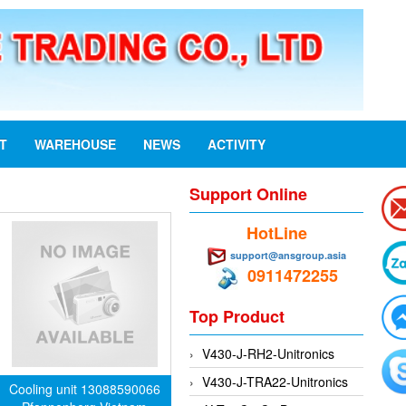
ST
WAREHOUSE
NEWS
ACTIVITY
Support Online
HotLine
support@ansgroup.asia
0911472255
Top Product
V430-J-RH2-Unitronics
V430-J-TRA22-Unitronics
Cooling unit 13088590066