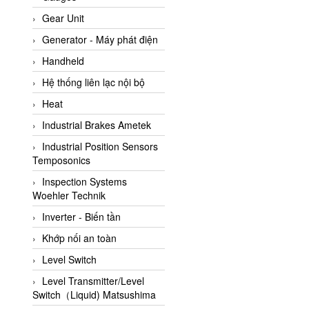
ATC Pneumatic
Gear Unit
ATEX System
Generator - Máy phát điện
ATI - IA
Handheld
ATI (Analytical Technology
Hệ thống liên lạc nội bộ
Inc)
Heat
Atos
Industrial Brakes Ametek
Atrax
Industrial Position Sensors
Auma
Temposonics
Autec
Inspection Systems
Auto Flow
Woehler Technik
Automatic valve
Inverter - Biến tần
Aventics
Khớp nối an toàn
Avproglobal
Level Switch
Axiomtek
Level Transmitter/Level
Switch（Liquid) Matsushima
AZBIL