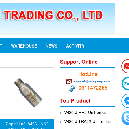
ST
WAREHOUSE
NEWS
ACTIVITY
Support Online
HotLine
support@ansgroup.asia
0911472255
Top Product
V430-J-RH2-Unitronics
V430-J-TRA22-Unitronics
Cáp kết nối 84661-NN*