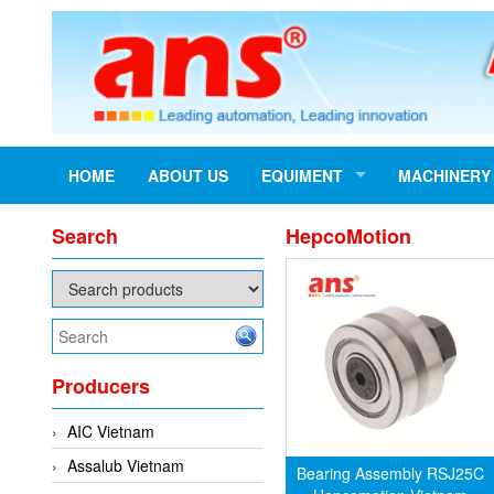
HOME
ABOUT US
EQUIMENT
MACHINERY
Search
HepcoMotion
Producers
AIC Vietnam
Assalub Vietnam
Bearing Assembly RSJ25C