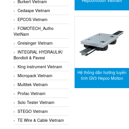
Hepcomotion Vietnam
Burkert Vietnam
Cedaspe Vietnam
EPCOS Vietnam
FOMOTECH_Autho
VietNam
Greisinger Vietnam
INTEGRAL HYDRAULIK/
Bondioli & Pavesi
King instrument Vietnam
Hệ thống dẫn hướng tuyến
Micropack Vietnam
tính GV3 Hepco Motion
Multitek Vietnam
Profac Vietnam
Solo Tester Vietnam
STEGO Vietnam
TE Wire & Cable Vietnam