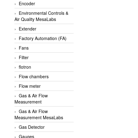
Encoder
APLISENS VietNam
Environmental Controls &
Apollo Fire
Air Quality MesaLabs
Appleton
Extender
AQ Matic
Factory Automation (FA)
Aqualabo Vietnam
Fans
Aquametro
Filter
ARCA Regler
flotron
Arcos Hydraulik
Flow chambers
Ardetem-Sfere-Vietnam
Flow meter
Argal
Gas & Air Flow
Measurement
AS ENERGI
Gas & Air Flow
ASCO CO2
Measurement MesaLabs
Asker
Gas Detector
AT2E
Gauges