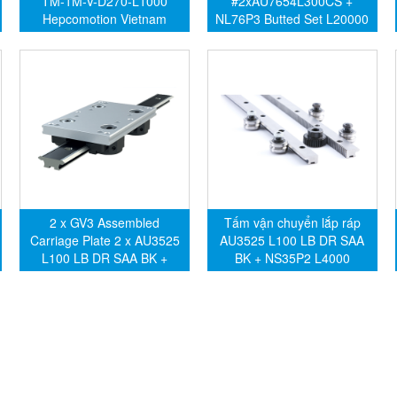
TM-1M-V-D270-L1000
#2xAU7654L300CS +
Hepcomotion Vietnam
NL76P3 Butted Set L20000
Hepcomotion
2 x GV3 Assembled
Tấm vận chuyển lắp ráp
Carriage Plate 2 x AU3525
AU3525 L100 LB DR SAA
L100 LB DR SAA BK +
BK + NS35P2 L4000
NS35P2 L1530
Hepcomotion
Hepcomotion