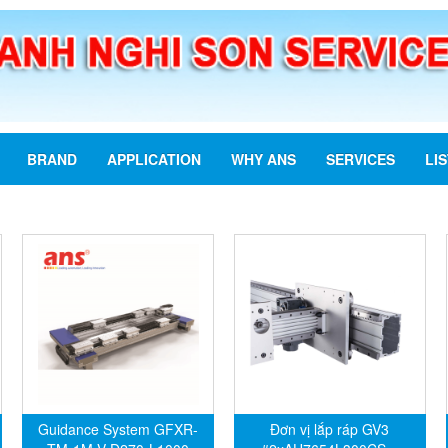
BRAND
APPLICATION
WHY ANS
SERVICES
LI
Guidance System GFXR-
Đơn vị lắp ráp GV3