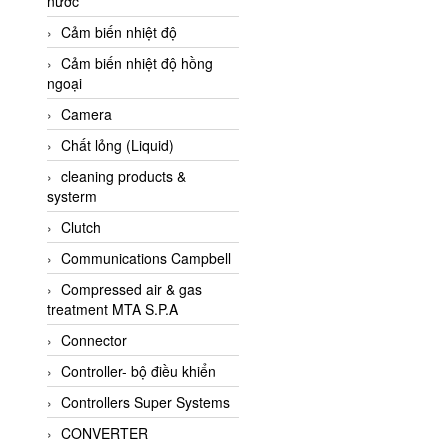
nước
AI-Tek Vietnam
Cảm biến nhiệt độ
Akerstroms Viet Nam
Cảm biến nhiệt độ hồng
AKO Armaturen &
ngoại
Separationstechnik
Camera
AKO Armaturen &
Separationstechnik Vietnam
Chất lỏng (Liquid)
AKUSENSE
cleaning products &
systerm
ALA OFFICINE SPA
Clutch
Albrecht-Automatik Viet
Nam
Communications Campbell
Allen Bradley Vietnam
Compressed air & gas
treatment MTA S.P.A
Alpha Moisture Vietnam
Connector
Alpha-Achem Vietnam
Controller- bộ điều khiển
Alphino
Controllers Super Systems
ALRE-IT Vietnam
CONVERTER
Altech