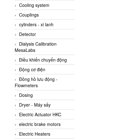
Cooling system
Amarillo Gear
Couplings
Ametek
cylinders - xi lanh
AMPTRON Vietnam
Detector
AND Vietnam
Dialysis Calibration
ANDERSON-NEGELE
MesaLabs
ANDILOG Technologies
Điều khiển chuyển động
Vietnam
Động cơ điện
Anritsu
Đồng hồ lưu động -
ANTEC S.A
Flowmeters
Antico pumps
Dosing
Anybus/ HMS
Dryer - Máy sấy
AOBEN
Electric Actuator HKC
Apex Dynamics Vietnam
electric brake motors
Apex Dynamics Vietnam
Electric Heaters
Apiste