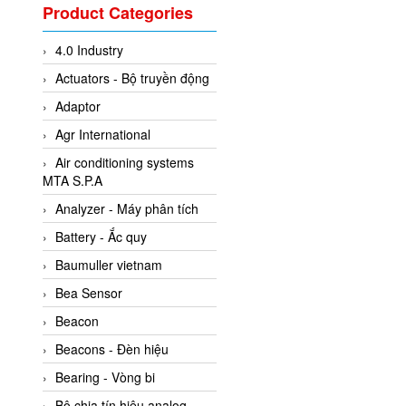
Valcom Vietnam
Product Categories
Woodward Vietnam
4.0 Industry
3CTEST Vietnam
Actuators - Bộ truyền động
4B VietNam Vietnam
Adaptor
ABB Vietnam
Agr International
AC Infinity Vietnam
Air conditioning systems
AC&E Telecommunications
MTA S.P.A
AC&T Vietnam
Analyzer - Máy phân tích
Accepta Vietnam
Battery - Ắc quy
ACCUMAC Vietnam
Baumuller vietnam
AccuWeb Vietnam
Bea Sensor
Acey
Beacon
ACOEM Vietnam
Beacons - Đèn hiệu
ADCA Vietnam
Bearing - Vòng bi
ADFweb Vietnam
Bộ chia tín hiệu analog