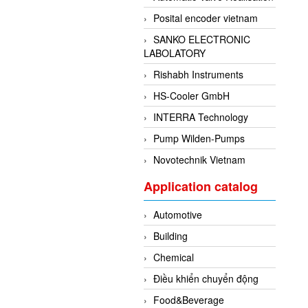
Posital encoder vietnam
SANKO ELECTRONIC
LABOLATORY
Rishabh Instruments
HS-Cooler GmbH
INTERRA Technology
Pump Wilden-Pumps
Novotechnik Vietnam
Application catalog
Automotive
Building
Chemical
Điều khiển chuyển động
Food&Beverage