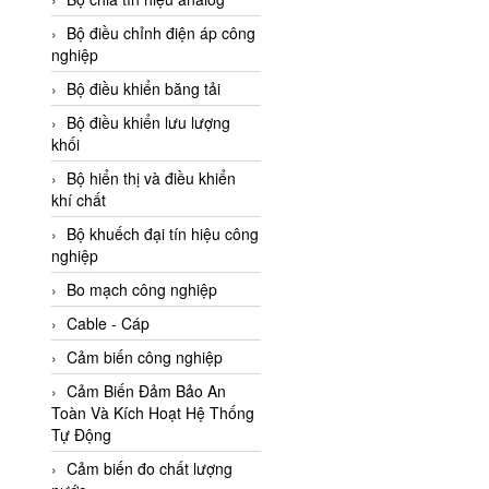
Adler Vietnam
Bộ điều chỉnh điện áp công
Ados Vietnam
nghiệp
Advanced Energy Vietnam
Bộ điều khiển băng tải
Advantech Vietnam
Bộ điều khiển lưu lượng
khối
Agate Vietnam
Bộ hiển thị và điều khiển
AGR International Vietnam
khí chất
Aichi Tokei Denki Vietnam
Bộ khuếch đại tín hiệu công
nghiệp
Aii Vietnam
AIKOH
Bo mạch công nghiệp
AINUO Vietnam
Cable - Cáp
AIR MAJOR
Cảm biến công nghiệp
Aira Euro Automation
Cảm Biến Đảm Bảo An
Toàn Và Kích Hoạt Hệ Thống
Airtac Vietnam
Tự Động
Airtec Vietnam
Cảm biến đo chất lượng