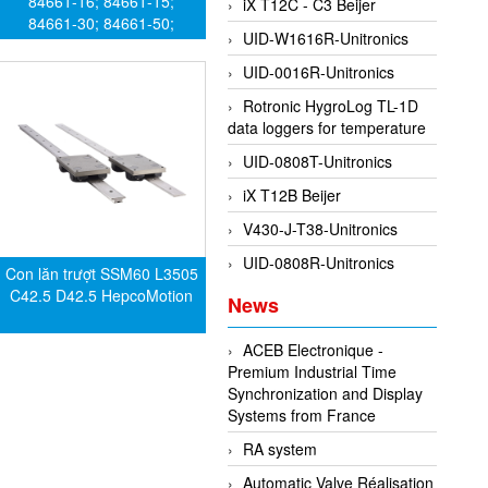
84661-16; 84661-15;
iX T12C - C3 Beijer
84661-30; 84661-50;
UID-W1616R-Unitronics
84661-33; 84661-96;
84661-03 Bently Nevada
UID-0016R-Unitronics
Rotronic HygroLog TL-1D
data loggers for temperature
UID-0808T-Unitronics
iX T12B Beijer
V430-J-T38-Unitronics
UID-0808R-Unitronics
Con lăn trượt SSM60 L3505
C42.5 D42.5 HepcoMotion
News
ACEB Electronique -
Premium Industrial Time
Synchronization and Display
Systems from France
RA system
Automatic Valve Réalisation