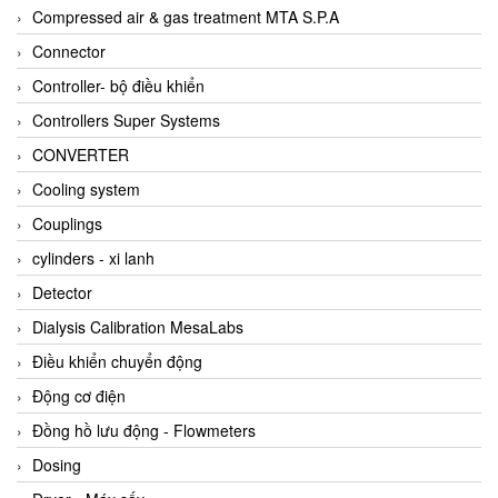
AKUSENSE
Compressed air & gas treatment MTA S.P.A
ALA OFFICINE SPA
Connector
Albrecht-Automatik Viet Nam
Controller- bộ điều khiển
Allen Bradley Vietnam
Controllers Super Systems
Alpha Moisture Vietnam
CONVERTER
Alpha-Achem Vietnam
Cooling system
Alphino
Couplings
ALRE-IT Vietnam
cylinders - xi lanh
Altech
Detector
Amarillo Gear
Dialysis Calibration MesaLabs
Ametek
Điều khiển chuyển động
AMPTRON Vietnam
Động cơ điện
AND Vietnam
Đồng hồ lưu động - Flowmeters
ANDERSON-NEGELE
Dosing
ANDILOG Technologies Vietnam