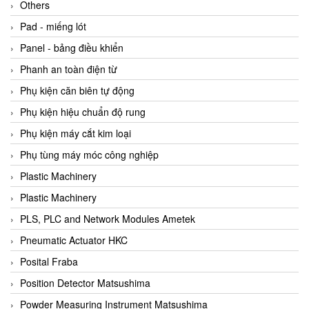
Beijer
Others
Beinlich-pumps
Pad - miếng lót
Beka
Panel - bảng điều khiển
BEKO
Phanh an toàn điện từ
Belimo
Phụ kiện căn biên tự động
Benetech Vietnam
Phụ kiện hiệu chuẩn độ rung
Bently Nevada
Phụ kiện máy cắt kim loại
Bentone Vietnam
Phụ tùng máy móc công nghiệp
Bernstein Vietnam
Plastic Machinery
Berthold
Plastic Machinery
Bestech
PLS, PLC and Network Modules Ametek
Bestech
Pneumatic Actuator HKC
BETA
Posital Fraba
Bifold
Position Detector Matsushima
Bihl+wiedemann
Powder Measuring Instrument Matsushima