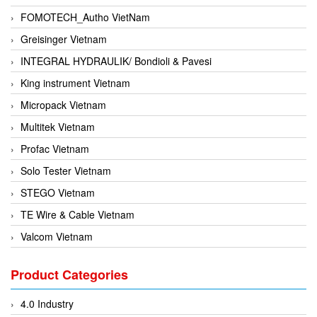
FOMOTECH_Autho VietNam
Greisinger Vietnam
INTEGRAL HYDRAULIK/ Bondioli & Pavesi
King instrument Vietnam
Micropack Vietnam
Multitek Vietnam
Profac Vietnam
Solo Tester Vietnam
STEGO Vietnam
TE Wire & Cable Vietnam
Valcom Vietnam
Woodward Vietnam
Product Categories
3CTEST Vietnam
4B VietNam Vietnam
4.0 Industry