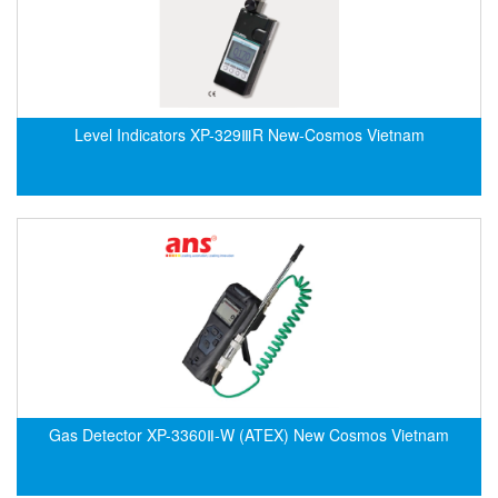
DSTI
DUCATI
Duclean
Dukin Besko
Level Indicators XP-329ⅢR New-Cosmos Vietnam
Dunkermotoren
Durag
Dwyer
DYH
Dynisco
E+E ELEKTRONIK
E+H
E2S
Earthtech
Gas Detector XP-3360Ⅱ-W (ATEX) New Cosmos Vietnam
Eaton
EBMPAPST