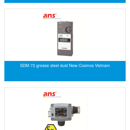
Flowline
Flow-Mon
Flowserve
Fluke Process Instruments Vietnam
FMS Vietnam
FOKO / Wintriss
Fomotech Vietnam
SDM-72 grease steel dust New-Cosmos Vietnam
Forbes Marshall
FORNEY
Fortex
Fortress
Fossil Power Systems
FPZ
Francia Srl Vietnam