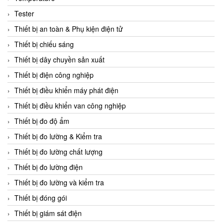
CCS
Tester
CD Automation
Thiết bị an toàn & Phụ kiện điện tử
CEAG Sicherheitst
Thiết bị chiếu sáng
CEIA Vietnam
Thiết bị dây chuyền sản xuất
Celduc Vietnam
Thiết bị điện công nghiệp
Cemb
Thiết bị điều khiển máy phát điện
Centec GmbH
Thiết bị điều khiển van công nghiệp
CEQUBE
Thiết bị đo độ ẩm
CHAUVIN ARNOUX
Thiết bị đo lường & Kiểm tra
Checkline
Thiết bị đo lường chất lượng
Chino
Thiết bị đo lường điện
Chiyoda Seiki
Thiết bị đo lường và kiểm tra
Chiyoda-Tsusho
Thiết bị đóng gói
Chongqing Huaneng
Thiết bị giám sát điện