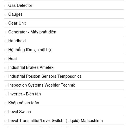
ARCA Regler
Gas Detector
Arcos Hydraulik
Gauges
Ardetem-Sfere-Vietnam
Gear Unit
Argal
Generator - Máy phát điện
AS ENERGI
Handheld
ASCO CO2
Hệ thống liên lạc nội bộ
Asker
Heat
AT2E
Industrial Brakes Ametek
ATC Pneumatic
Industrial Position Sensors Temposonics
ATEX System
Inspection Systems Woehler Technik
ATI - IA
Inverter - Biến tần
ATI (Analytical Technology Inc)
Khớp nối an toàn
Atos
Level Switch
Atrax
Level Transmitter/Level Switch（Liquid) Matsushima