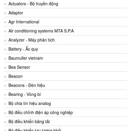
ABB Vietnam
Actuators - Bộ truyền động
AC Infinity Vietnam
Adaptor
AC&E Telecommunications
Agr International
AC&T Vietnam
Air conditioning systems MTA S.P.A
Accepta Vietnam
Analyzer - Máy phân tích
ACCUMAC Vietnam
Battery - Ắc quy
AccuWeb Vietnam
Baumuller vietnam
Acey
Bea Sensor
ACOEM Vietnam
Beacon
ADCA Vietnam
Beacons - Đèn hiệu
ADFweb Vietnam
Bearing - Vòng bi
Adler Vietnam
Bộ chia tín hiệu analog
Ados Vietnam
Bộ điều chỉnh điện áp công nghiệp
Advanced Energy Vietnam
Bộ điều khiển băng tải
Advantech Vietnam
Bộ điều khiển lưu lượng khối