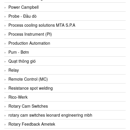
Bihl+wiedemann
Power Campbell
Bilz
Probe - Đầu dò
Binder Connector
Process cooling solutions MTA S.P.A
Biotech
Process Instrument (PI)
BirdX Vietnam
Production Automation
BK Vibro
Pum - Bơm
Black Box
Quạt thông gió
BlackBox Vietnam
Relay
BLAGDON PUMP
Remote Control (MC)
Bloom Engineering
Resistance spot welding
Boneng
Rico-Werk
Bopp & Reuther Messtechnik
Rotary Cam Switches
Bosch
rotary cam switches leonard engineering mbh
Boydcorp
Rotary Feedback Ametek