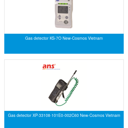
Fine Suntronix
FineTek
Finna Sensors Vietnam
Fireye
Gas detector KS-7O New-Cosmos Vietnam
Fischer
Fisher
FISO Vietnam
FLENDER
Flexaust
Flexim
FLIR
FLOMAG
flotron
Gas detector XP-3310Ⅱ-101E0-002C60 New-Cosmos Vietnam
Flow Force/ Super Green Power-Tech
Floweserve/PMV