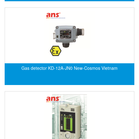
EPC
EPE Process Filters & Accumulators
Epro/Emerson
ERE WIRELESS
Erhardt-Leimer
Erhardt-Leimer
Erhardt-leimer
Gas detector KD-12A-JN0 New-Cosmos Vietnam
ERICHSEN
Erinda/Delta
ESA Automation Vietnam
Esa Pyronics
Euchner
EUCHNER GmbH + Co. KG VietNam
Eurotherm Vietnam
Eurovent