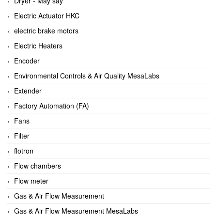
Dryer - Máy sấy
Anritsu
Electric Actuator HKC
ANTEC S.A
electric brake motors
Antico pumps
Electric Heaters
Anybus/ HMS
Encoder
AOBEN
Environmental Controls & Air Quality MesaLabs
Apex Dynamics Vietnam
Extender
Apex Dynamics Vietnam
Factory Automation (FA)
Apiste
Fans
APLISENS VietNam
Filter
Apollo Fire
flotron
Appleton
Flow chambers
AQ Matic
Flow meter
Aqualabo Vietnam
Gas & Air Flow Measurement
Aquametro
Gas & Air Flow Measurement MesaLabs