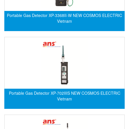
Grizzly Viet Nam
Grundfos
Portable Gas Detector XP-3368II-W NEW COSMOS ELECTRIC
GSEETECH
Vietnam
GURLEY
H&T Korea
Hach
HALS LUBE
Halstrup Walcher
HANMI
HANMI TECHWIN
Hans Hennig
Portable Gas Detector XP-702IIIS NEW COSMOS ELECTRIC
Vietnam
Hanshin feeder
Hans-Schmidt
Harold G. Schaevitz Industries Vietnam
Hawe