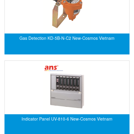
EMC PARTNER
EMCSOSIN
Emerson/Vertiv
EMG
Gas Detection KD-5B-N-C2 New-Cosmos Vietnam
Emotron
ENCEL Vietnam
Endress+Hauser
Enensys Vietnam
Enerdoor
Enerpac
ENERSYS
Enolgas
Envada
Indicator Panel UV-810-6 New-Cosmos Vietnam
Environmental Compliance Products