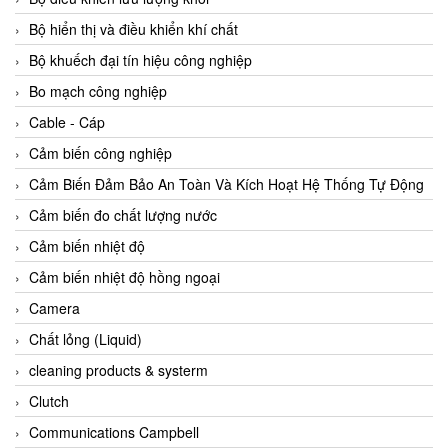
Agate Vietnam
Bộ hiển thị và điều khiển khí chất
AGR International Vietnam
Bộ khuếch đại tín hiệu công nghiệp
Aichi Tokei Denki Vietnam
Bo mạch công nghiệp
Aii Vietnam
Cable - Cáp
AIKOH
Cảm biến công nghiệp
AINUO Vietnam
Cảm Biến Đảm Bảo An Toàn Và Kích Hoạt Hệ Thống Tự Động
AIR MAJOR
Cảm biến đo chất lượng nước
Aira Euro Automation
Cảm biến nhiệt độ
Airtac Vietnam
Cảm biến nhiệt độ hồng ngoại
Airtec Vietnam
Camera
AI-Tek Vietnam
Chất lỏng (Liquid)
Akerstroms Viet Nam
cleaning products & systerm
AKO Armaturen & Separationstechnik
Clutch
AKO Armaturen & Separationstechnik Vietnam
Communications Campbell