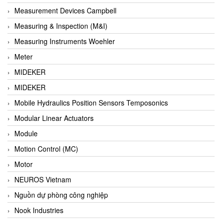
Barel Vietnam
Measurement Devices Campbell
Barksdale
Measuring & Inspection (M&I)
Bartec
Measuring Instruments Woehler
Basco
Meter
Baumer
MIDEKER
Baumuller Vietnam
MIDEKER
Baykee
Mobile Hydraulics Position Sensors Temposonics
BBC Bircher Smart Access
Modular Linear Actuators
BCS ITALY
Module
BEA SENSORS
Motion Control (MC)
Beacon Extender
Motor
Beckhoff
NEUROS Vietnam
Bedook
Nguồn dự phòng công nghiệp
Bei Sensor
Nook Industries