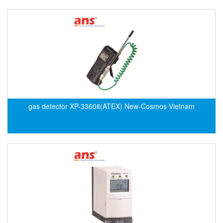
ECKERLE
Ecom-EX
ECONEX
Edward
EES
EGE Elektronik
Eilersen Vietnam
gas detector XP-3360Ⅱ(ATEX) New-Cosmos Vietnam
Ekstrom-Carlson
Elands Cable Vietnam
Elap Vietnam
Electro Adda
Electro Industries
Electronic Design System S.R.L Vietnam
Electronics Inc. Viet Nam