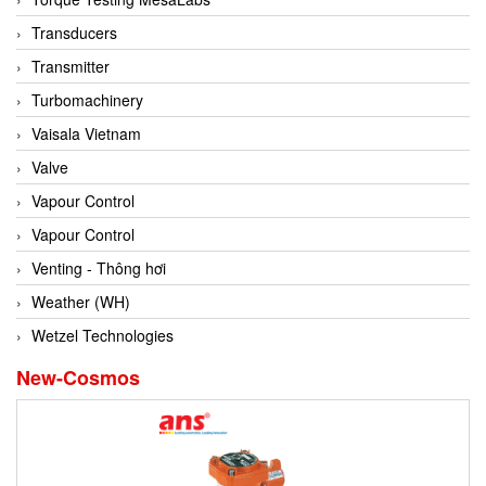
Conch
Transducers
Conductix/ WAMPFLER
Transmitter
Contrec
Turbomachinery
Contrinex
Vaisala Vietnam
Control Solution Minesota
Valve
Copeland
Vapour Control
Cortem
Vapour Control
Cosa Xentaur
Venting - Thông hơi
Cosil
Weather (WH)
Coulton
Wetzel Technologies
Crouzet
New-Cosmos
Crowcon
Crutec Dust Zero Vietnam
Crydom