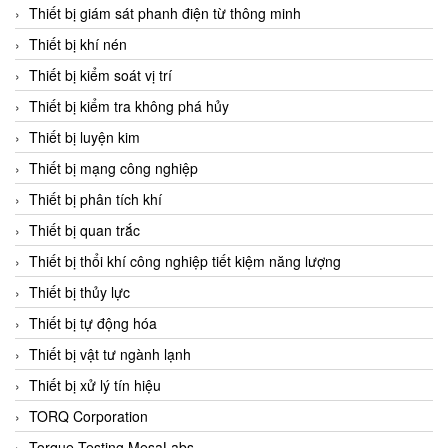
Chromalox
Thiết bị giám sát phanh điện từ thông minh
ChuanYi
Thiết bị khí nén
CIC
Thiết bị kiểm soát vị trí
Clage
Thiết bị kiểm tra không phá hủy
Clake Fololo
Thiết bị luyện kim
Clark Cooper
Thiết bị mạng công nghiệp
CMC Ventilazione
Thiết bị phân tích khí
Coax Valves Inc
Thiết bị quan trắc
Codel
Thiết bị thổi khí công nghiệp tiết kiệm năng lượng
Cofimco
Thiết bị thủy lực
Coltraco
Thiết bị tự động hóa
Comat Releco
Thiết bị vật tư ngành lạnh
Comax
Thiết bị xử lý tín hiệu
COMETECH VietNam
TORQ Corporation
COMFILE Technology
Torque Testing MesaLabs