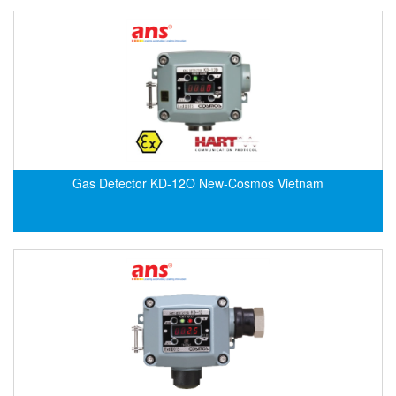
DEIF
Delmhorst VietNam
DELTA
Delta Ohm
Delta sensor
Delta-mobrey
Gas Detector KD-12O New-Cosmos Vietnam
DEMA Engineering/ Foam- IT
DESAX
DET-TRONICS
Deublin
Diakont
Dias Infrared
DINA Elektronik
Dinel