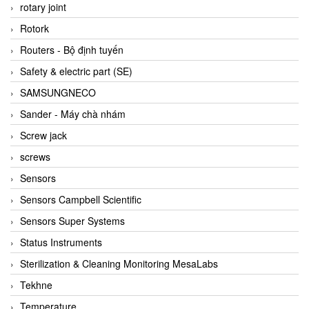
BRAUN Vietnam
rotary joint
Brinkmann Pumpen
Rotork
BRONKHORST
Routers - Bộ định tuyến
Brook Instrument
Safety & electric part (SE)
Brooks Instrument Vietnam
SAMSUNGNECO
Buhler
Sander - Máy chà nhám
BURLING INSTRUMENTS
Screw jack
Burster
screws
BUSCHJOST
Sensors
Calectro
Sensors Campbell Scientific
Campbell Scientific
Sensors Super Systems
Canneed Vietnam
Status Instruments
Cantoni
Sterilization & Cleaning Monitoring MesaLabs
CAPS
Tekhne
CAREL Parts
Temperature