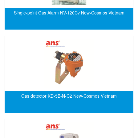
Evoqua
Single-point Gas Alarm NV-120Cv New-Cosmos Vietnam
EXAIR
Exergen
Exide Technologies Vietnam
EXOR
FAIRCHILD
FANUC
FDM/ F.lli Della Marca Srl
FEIN
Felm
Gas detector KD-5B-N-C2 New-Cosmos Vietnam
FESTO
FHF (EATON Crouse-Hinds)
Fife/ Maxcess
Fimet