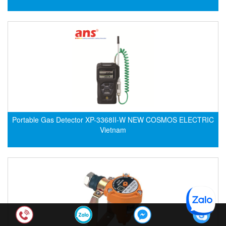
Hima
Hima
HINOTEK Vietnam
Hioki
Hirschmann
HITEC Sensor Developments
HKC
Hodaka
Portable Gas Detector XP-3368II-W NEW COSMOS ELECTRIC
Homa
Vietnam
Honeywell
Honsberg (GHM)
Houston Vibrator
HOVEN
HOYER
HS-Cooler