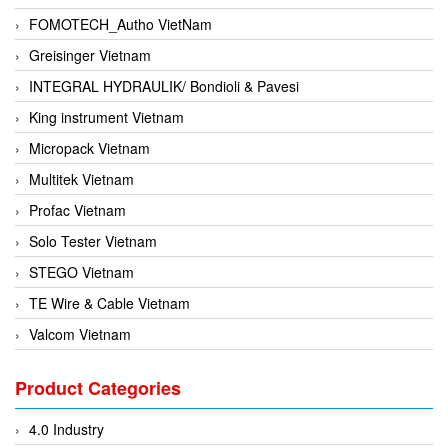
FOMOTECH_Autho VietNam
Greisinger Vietnam
INTEGRAL HYDRAULIK/ Bondioli & Pavesi
King instrument Vietnam
Micropack Vietnam
Multitek Vietnam
Profac Vietnam
Solo Tester Vietnam
STEGO Vietnam
TE Wire & Cable Vietnam
Valcom Vietnam
Woodward Vietnam
Product Categories
3CTEST Vietnam
4B VietNam Vietnam
4.0 Industry