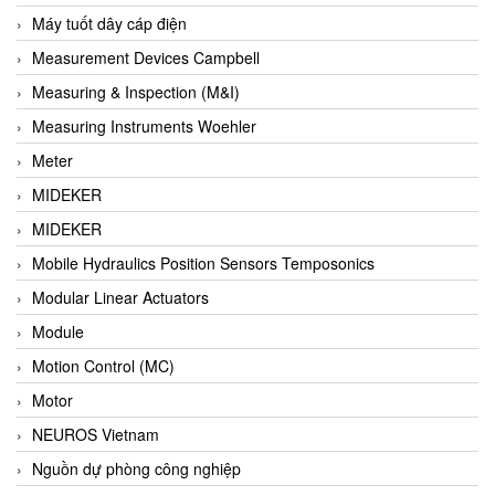
Barel Vietnam
Máy tuốt dây cáp điện
Barksdale
Measurement Devices Campbell
Bartec
Measuring & Inspection (M&I)
Basco
Measuring Instruments Woehler
Baumer
Meter
Baumuller Vietnam
MIDEKER
Baykee
MIDEKER
BBC Bircher Smart Access
Mobile Hydraulics Position Sensors Temposonics
BCS ITALY
Modular Linear Actuators
BEA SENSORS
Module
Beacon Extender
Motion Control (MC)
Beckhoff
Motor
Bedook
NEUROS Vietnam
Bei Sensor
Nguồn dự phòng công nghiệp