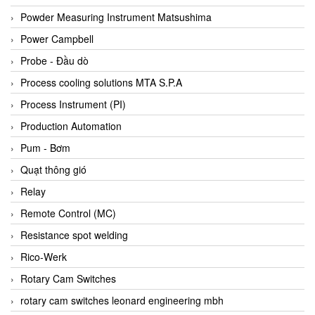
Bihl+wiedemann
Powder Measuring Instrument Matsushima
Bilz
Power Campbell
Binder Connector
Probe - Đầu dò
Biotech
Process cooling solutions MTA S.P.A
BirdX Vietnam
Process Instrument (PI)
BK Vibro
Production Automation
Black Box
Pum - Bơm
BlackBox Vietnam
Quạt thông gió
BLAGDON PUMP
Relay
Bloom Engineering
Remote Control (MC)
Boneng
Resistance spot welding
Bopp & Reuther Messtechnik
Rico-Werk
Bosch
Rotary Cam Switches
Boydcorp
rotary cam switches leonard engineering mbh