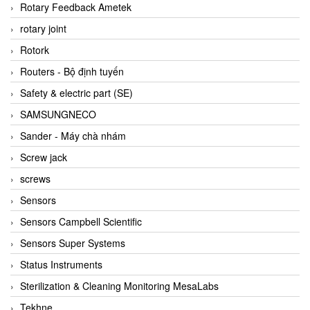
BRAUN Vietnam
Rotary Feedback Ametek
Brinkmann Pumpen
rotary joint
BRONKHORST
Rotork
Brook Instrument
Routers - Bộ định tuyến
Brooks Instrument Vietnam
Safety & electric part (SE)
Buhler
SAMSUNGNECO
BURLING INSTRUMENTS
Sander - Máy chà nhám
Burster
Screw jack
BUSCHJOST
screws
Calectro
Sensors
Campbell Scientific
Sensors Campbell Scientific
Canneed Vietnam
Sensors Super Systems
Cantoni
Status Instruments
CAPS
Sterilization & Cleaning Monitoring MesaLabs
CAREL Parts
Tekhne