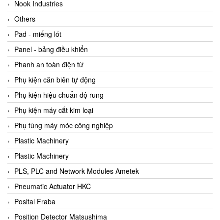
Beijer
Nook Industries
Beinlich-pumps
Others
Beka
Pad - miếng lót
BEKO
Panel - bảng điều khiển
Belimo
Phanh an toàn điện từ
Benetech Vietnam
Phụ kiện căn biên tự động
Bently Nevada
Phụ kiện hiệu chuẩn độ rung
Bentone Vietnam
Phụ kiện máy cắt kim loại
Bernstein Vietnam
Phụ tùng máy móc công nghiệp
Berthold
Plastic Machinery
Bestech
Plastic Machinery
Bestech
PLS, PLC and Network Modules Ametek
BETA
Pneumatic Actuator HKC
Bifold
Posital Fraba
Bihl+wiedemann
Position Detector Matsushima