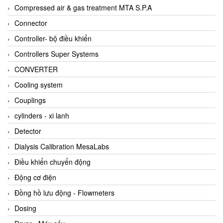
AKUSENSE
Compressed air & gas treatment MTA S.P.A
ALA OFFICINE SPA
Connector
Albrecht-Automatik Viet Nam
Controller- bộ điều khiển
Allen Bradley Vietnam
Controllers Super Systems
Alpha Moisture Vietnam
CONVERTER
Alpha-Achem Vietnam
Cooling system
Alphino
Couplings
ALRE-IT Vietnam
cylinders - xi lanh
Altech
Detector
Amarillo Gear
Dialysis Calibration MesaLabs
Ametek
Điều khiển chuyển động
AMPTRON Vietnam
Động cơ điện
AND Vietnam
Đồng hồ lưu động - Flowmeters
ANDERSON-NEGELE
Dosing
ANDILOG Technologies Vietnam