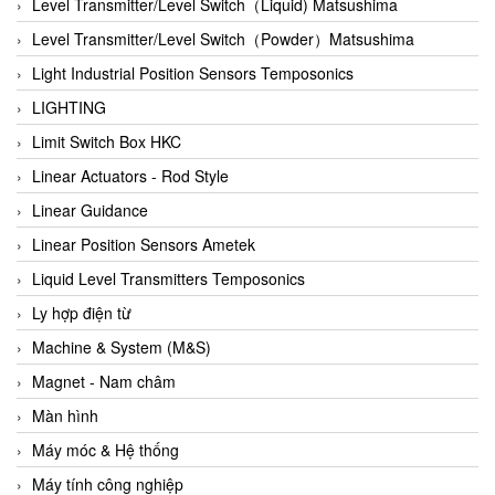
Auma
Level Transmitter/Level Switch（Liquid) Matsushima
Autec
Level Transmitter/Level Switch（Powder）Matsushima
Auto Flow
Light Industrial Position Sensors Temposonics
Automatic valve
LIGHTING
Aventics
Limit Switch Box HKC
Avproglobal
Linear Actuators - Rod Style
Axiomtek
Linear Guidance
AZBIL
Linear Position Sensors Ametek
B&C Electronics
Liquid Level Transmitters Temposonics
B&R
Ly hợp điện từ
Babcok wilcox
Machine & System (M&S)
Baelz Automatic Vietnam
Magnet - Nam châm
Bahr Modultechnik Vietnam
Màn hình
Balluff
Máy móc & Hệ thống
BamBo Vietnam
Máy tính công nghiệp