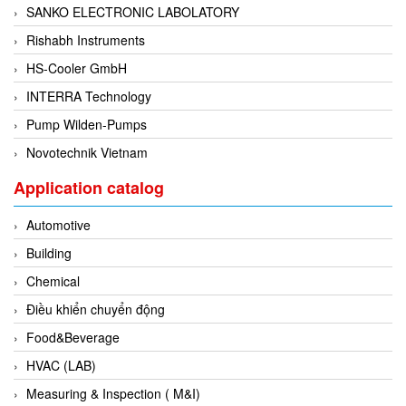
SANKO ELECTRONIC LABOLATORY
Di-Soric
Rishabh Instruments
Di-Soric
HS-Cooler GmbH
Dixon Valve
INTERRA Technology
Doctor Led Vietnam
Pump Wilden-Pumps
DOLD - Autho ANS
Novotechnik Vietnam
Dold Vietnam
Dongdo Tech
Application catalog
Donghwa Valve
Automotive
Dongkun
Building
Dosing Pump
Chemical
DR. NEUMANN Peltier-Technik
Điều khiển chuyển động
Driesen Kern
Food&Beverage
Dropsa Vietnam
HVAC (LAB)
Druck
Measuring & Inspection ( M&I)