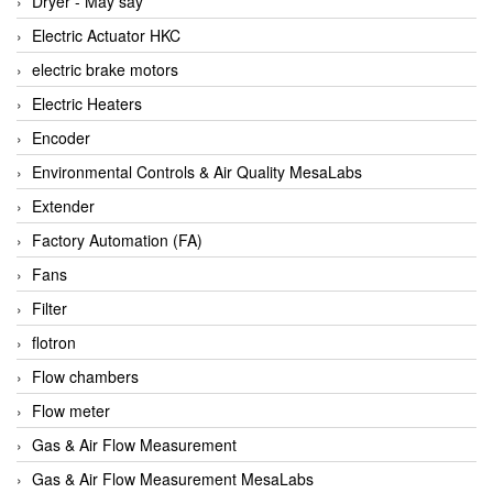
Dryer - Máy sấy
Anritsu
Electric Actuator HKC
ANTEC S.A
electric brake motors
Antico pumps
Electric Heaters
Anybus/ HMS
Encoder
AOBEN
Environmental Controls & Air Quality MesaLabs
Apex Dynamics Vietnam
Extender
Apex Dynamics Vietnam
Factory Automation (FA)
Apiste
Fans
APLISENS VietNam
Filter
Apollo Fire
flotron
Appleton
Flow chambers
AQ Matic
Flow meter
Aqualabo Vietnam
Gas & Air Flow Measurement
Aquametro
Gas & Air Flow Measurement MesaLabs