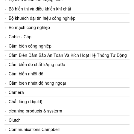
Agate Vietnam
Bộ hiển thị và điều khiển khí chất
AGR International Vietnam
Bộ khuếch đại tín hiệu công nghiệp
Aichi Tokei Denki Vietnam
Bo mạch công nghiệp
Aii Vietnam
Cable - Cáp
AIKOH
Cảm biến công nghiệp
AINUO Vietnam
Cảm Biến Đảm Bảo An Toàn Và Kích Hoạt Hệ Thống Tự Động
AIR MAJOR
Cảm biến đo chất lượng nước
Aira Euro Automation
Cảm biến nhiệt độ
Airtac Vietnam
Cảm biến nhiệt độ hồng ngoại
Airtec Vietnam
Camera
AI-Tek Vietnam
Chất lỏng (Liquid)
Akerstroms Viet Nam
cleaning products & systerm
AKO Armaturen & Separationstechnik
Clutch
AKO Armaturen & Separationstechnik Vietnam
Communications Campbell