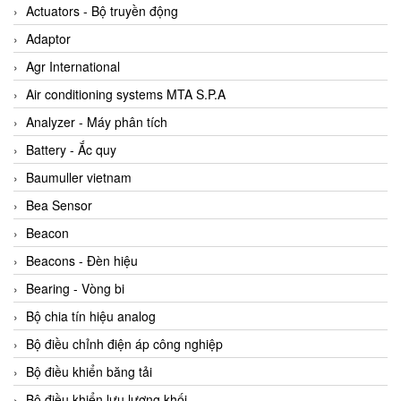
ABB Vietnam
Actuators - Bộ truyền động
AC Infinity Vietnam
Adaptor
AC&E Telecommunications
Agr International
AC&T Vietnam
Air conditioning systems MTA S.P.A
Accepta Vietnam
Analyzer - Máy phân tích
ACCUMAC Vietnam
Battery - Ắc quy
AccuWeb Vietnam
Baumuller vietnam
Acey
Bea Sensor
ACOEM Vietnam
Beacon
ADCA Vietnam
Beacons - Đèn hiệu
ADFweb Vietnam
Bearing - Vòng bi
Adler Vietnam
Bộ chia tín hiệu analog
Ados Vietnam
Bộ điều chỉnh điện áp công nghiệp
Advanced Energy Vietnam
Bộ điều khiển băng tải
Advantech Vietnam
Bộ điều khiển lưu lượng khối