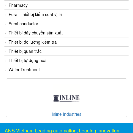
DSTI
Pharmacy
DUCATI
Pora - thiết bị kiểm soát vị trí
Duclean
Semi-conductor
Dukin Besko
Thiết bị dây chuyền sản xuất
Dunkermotoren
Thiết bị đo lường kiểm tra
Durag
Thiết bị quan trắc
Dwyer
Thiết bị tự động hoá
DYH
Water-Treatment
Dynisco
E+E ELEKTRONIK
E+H
E2S
Earthtech
Inline Industries
Eaton
EBMPAPST
ANS Vietnam Leading automation, Leading innovation