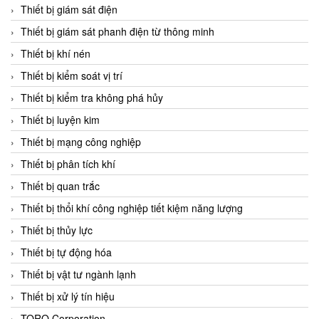
Chromalox
Thiết bị giám sát điện
ChuanYi
Thiết bị giám sát phanh điện từ thông minh
CIC
Thiết bị khí nén
Clage
Thiết bị kiểm soát vị trí
Clake Fololo
Thiết bị kiểm tra không phá hủy
Clark Cooper
Thiết bị luyện kim
CMC Ventilazione
Thiết bị mạng công nghiệp
Coax Valves Inc
Thiết bị phân tích khí
Codel
Thiết bị quan trắc
Cofimco
Thiết bị thổi khí công nghiệp tiết kiệm năng lượng
Coltraco
Thiết bị thủy lực
Comat Releco
Thiết bị tự động hóa
Comax
Thiết bị vật tư ngành lạnh
COMETECH VietNam
Thiết bị xử lý tín hiệu
COMFILE Technology
TORQ Corporation