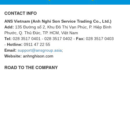
ECKERLE
CONTACT INFO
Ecom-EX
ANS Vietnam (Anh Nghi Son Service Trading Co., Ltd.)
ECONEX
Add:
135 Đường số 2, Khu Đô Thị Vạn Phúc, P. Hiệp Bình
Edward
Phước, Q. Thủ Đức, TP. HCM
, Việt Nam
Tel:
028 3517 0401 - 028 3517 0402 -
Fax:
028 3517 0403
EES
-
Hotline:
0911 47 22 55
Email:
EGE Elektronik
support@ansgroup.asia
;
Website:
anhnghison.com
Eilersen Vietnam
ROAD TO THE COMPANY
Ekstrom-Carlson
Elands Cable Vietnam
Elap Vietnam
Electro Adda
Electro Industries
Electronic Design System S.R.L Vietnam
Electronics Inc. Viet Nam