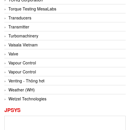
Conch
Torque Testing MesaLabs
Conductix/ WAMPFLER
Transducers
Contrec
Transmitter
Contrinex
Turbomachinery
Control Solution Minesota
Vaisala Vietnam
Copeland
Valve
Cortem
Vapour Control
Cosa Xentaur
Vapour Control
Cosil
Venting - Thông hơi
Coulton
Weather (WH)
Crouzet
Wetzel Technologies
Crowcon
JPSYS
Crutec Dust Zero Vietnam
Crydom