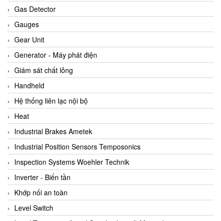
ARCA Regler
Gas Detector
Arcos Hydraulik
Gauges
Ardetem-Sfere-Vietnam
Gear Unit
Argal
Generator - Máy phát điện
AS ENERGI
Giám sát chất lỏng
ASCO CO2
Handheld
Asker
Hệ thống liên lạc nội bộ
AT2E
Heat
ATC Pneumatic
Industrial Brakes Ametek
ATEX System
Industrial Position Sensors Temposonics
ATI - IA
Inspection Systems Woehler Technik
ATI (Analytical Technology Inc)
Inverter - Biến tần
Atos
Khớp nối an toàn
Atrax
Level Switch