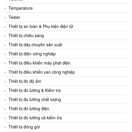
CCS
Temperature
CD Automation
Tester
CEAG Sicherheitst
Thiết bị an toàn & Phụ kiện điện tử
CEIA Vietnam
Thiết bị chiếu sáng
Celduc Vietnam
Thiết bị dây chuyền sản xuất
Cemb
Thiết bị điện công nghiệp
Centec GmbH
Thiết bị điều khiển máy phát điện
CEQUBE
Thiết bị điều khiển van công nghiệp
CHAUVIN ARNOUX
Thiết bị đo độ ẩm
Checkline
Thiết bị đo lường & Kiểm tra
Chino
Thiết bị đo lường chất lượng
Chiyoda Seiki
Thiết bị đo lường điện
Chiyoda-Tsusho
Thiết bị đo lường và kiểm tra
Chongqing Huaneng
Thiết bị đóng gói