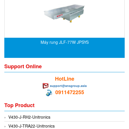
CRYSOUND
CS&P Technologies
CSC
CS-Instrument
cs-instruments
Máy rung JLF-77W JPSYS
CTC
Cygnus
Support Online
Cypet Vietnam
Daehan Sensor
HotLine
Daito Kogyo
support@ansgroup.asia
0911472255
Dandong Huayu
Danfoss
Top Product
Datalogic Vietnam
V430-J-RH2-Unitronics
Datexel
V430-J-TRA22-Unitronics
Debron VietNam