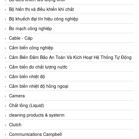
Agate Vietnam
Bộ hiển thị và điều khiển khí chất
AGR International Vietnam
Bộ khuếch đại tín hiệu công nghiệp
Aichi Tokei Denki Vietnam
Bo mạch công nghiệp
Aii Vietnam
Cable - Cáp
AIKOH
Cảm biến công nghiệp
AINUO Vietnam
Cảm Biến Đảm Bảo An Toàn Và Kích Hoạt Hệ Thống Tự Động
AIR MAJOR
Cảm biến đo chất lượng nước
Aira Euro Automation
Cảm biến nhiệt độ
Airtac Vietnam
Cảm biến nhiệt độ hồng ngoại
Airtec Vietnam
Camera
AI-Tek Vietnam
Chất lỏng (Liquid)
Akerstroms Viet Nam
cleaning products & systerm
AKO Armaturen & Separationstechnik
Clutch
AKO Armaturen & Separationstechnik Vietnam
Communications Campbell