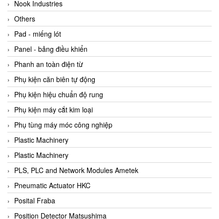
Beijer
Nook Industries
Beinlich-pumps
Others
Beka
Pad - miếng lót
BEKO
Panel - bảng điều khiển
Belimo
Phanh an toàn điện từ
Benetech Vietnam
Phụ kiện căn biên tự động
Bently Nevada
Phụ kiện hiệu chuẩn độ rung
Bentone Vietnam
Phụ kiện máy cắt kim loại
Bernstein Vietnam
Phụ tùng máy móc công nghiệp
Berthold
Plastic Machinery
Bestech
Plastic Machinery
Bestech
PLS, PLC and Network Modules Ametek
BETA
Pneumatic Actuator HKC
Bifold
Posital Fraba
Bihl+wiedemann
Position Detector Matsushima