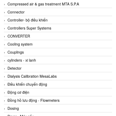
AKUSENSE
Compressed air & gas treatment MTA S.P.A
ALA OFFICINE SPA
Connector
Albrecht-Automatik Viet Nam
Controller- bộ điều khiển
Allen Bradley Vietnam
Controllers Super Systems
Alpha Moisture Vietnam
CONVERTER
Alpha-Achem Vietnam
Cooling system
Alphino
Couplings
ALRE-IT Vietnam
cylinders - xi lanh
Altech
Detector
Amarillo Gear
Dialysis Calibration MesaLabs
Ametek
Điều khiển chuyển động
AMPTRON Vietnam
Động cơ điện
AND Vietnam
Đồng hồ lưu động - Flowmeters
ANDERSON-NEGELE
Dosing
ANDILOG Technologies Vietnam