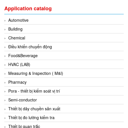
DSTI
Application catalog
DUCATI
Duclean
Automotive
Dukin Besko
Building
Dunkermotoren
Chemical
Durag
Điều khiển chuyển động
Dwyer
Food&Beverage
DYH
HVAC (LAB)
Dynisco
Measuring & Inspection ( M&I)
E+E ELEKTRONIK
Pharmacy
E+H
Pora - thiết bị kiểm soát vị trí
E2S
Semi-conductor
Earthtech
Thiết bị dây chuyền sản xuất
Eaton
Thiết bị đo lường kiểm tra
EBMPAPST
Thiết bị quan trắc