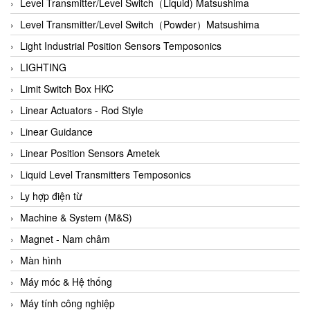
Auma
Level Transmitter/Level Switch（Liquid) Matsushima
Autec
Level Transmitter/Level Switch（Powder）Matsushima
Auto Flow
Light Industrial Position Sensors Temposonics
Automatic valve
LIGHTING
Aventics
Limit Switch Box HKC
Avproglobal
Linear Actuators - Rod Style
Axiomtek
Linear Guidance
AZBIL
Linear Position Sensors Ametek
B&C Electronics
Liquid Level Transmitters Temposonics
B&R
Ly hợp điện từ
Babcok wilcox
Machine & System (M&S)
Baelz Automatic Vietnam
Magnet - Nam châm
Bahr Modultechnik Vietnam
Màn hình
Balluff
Máy móc & Hệ thống
BamBo Vietnam
Máy tính công nghiệp