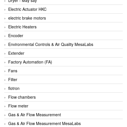
Dryer - Máy sấy
Anritsu
Electric Actuator HKC
ANTEC S.A
electric brake motors
Antico pumps
Electric Heaters
Anybus/ HMS
Encoder
AOBEN
Environmental Controls & Air Quality MesaLabs
Apex Dynamics Vietnam
Extender
Apex Dynamics Vietnam
Factory Automation (FA)
Apiste
Fans
APLISENS VietNam
Filter
Apollo Fire
flotron
Appleton
Flow chambers
AQ Matic
Flow meter
Aqualabo Vietnam
Gas & Air Flow Measurement
Aquametro
Gas & Air Flow Measurement MesaLabs