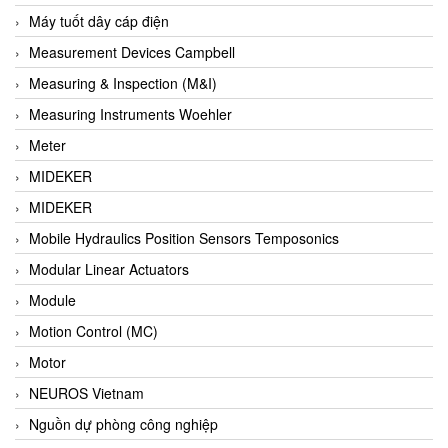
Barel Vietnam
Máy tuốt dây cáp điện
Barksdale
Measurement Devices Campbell
Bartec
Measuring & Inspection (M&I)
Basco
Measuring Instruments Woehler
Baumer
Meter
Baumuller Vietnam
MIDEKER
Baykee
MIDEKER
BBC Bircher Smart Access
Mobile Hydraulics Position Sensors Temposonics
BCS ITALY
Modular Linear Actuators
BEA SENSORS
Module
Beacon Extender
Motion Control (MC)
Beckhoff
Motor
Bedook
NEUROS Vietnam
Bei Sensor
Nguồn dự phòng công nghiệp