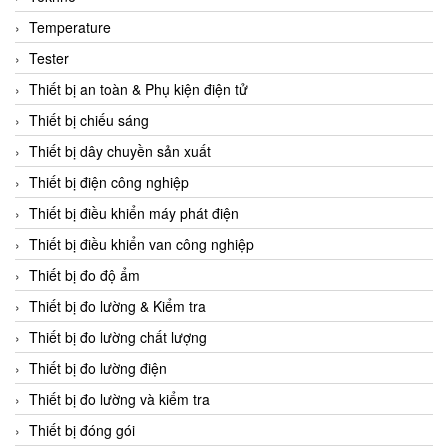
CCS
Temperature
CD Automation
Tester
CEAG Sicherheitst
Thiết bị an toàn & Phụ kiện điện tử
CEIA Vietnam
Thiết bị chiếu sáng
Celduc Vietnam
Thiết bị dây chuyền sản xuất
Cemb
Thiết bị điện công nghiệp
Centec GmbH
Thiết bị điều khiển máy phát điện
CEQUBE
Thiết bị điều khiển van công nghiệp
CHAUVIN ARNOUX
Thiết bị đo độ ẩm
Checkline
Thiết bị đo lường & Kiểm tra
Chino
Thiết bị đo lường chất lượng
Chiyoda Seiki
Thiết bị đo lường điện
Chiyoda-Tsusho
Thiết bị đo lường và kiểm tra
Chongqing Huaneng
Thiết bị đóng gói