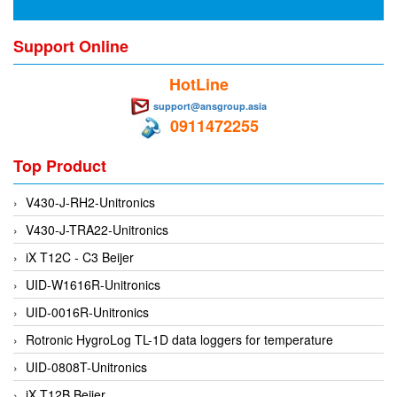
DEIF
Support Online
Delmhorst VietNam
HotLine
DELTA
support@ansgroup.asia
Delta Ohm
0911472255
Delta sensor
Top Product
Delta-mobrey
DEMA Engineering/ Foam- IT
V430-J-RH2-Unitronics
DESAX
V430-J-TRA22-Unitronics
DET-TRONICS
iX T12C - C3 Beijer
Deublin
UID-W1616R-Unitronics
Diakont
UID-0016R-Unitronics
Dias Infrared
Rotronic HygroLog TL-1D data loggers for temperature
DINA Elektronik
UID-0808T-Unitronics
Dinel
iX T12B Beijer