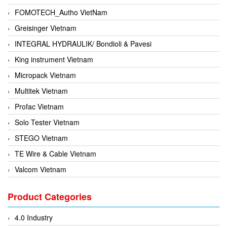
FOMOTECH_Autho VietNam
Greisinger Vietnam
INTEGRAL HYDRAULIK/ Bondioli & Pavesi
King instrument Vietnam
Micropack Vietnam
Multitek Vietnam
Profac Vietnam
Solo Tester Vietnam
STEGO Vietnam
TE Wire & Cable Vietnam
Valcom Vietnam
Woodward Vietnam
Product Categories
3CTEST Vietnam
4B VietNam Vietnam
4.0 Industry