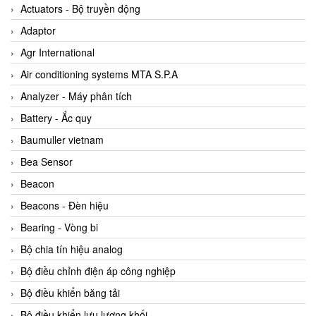
ABB Vietnam
Actuators - Bộ truyền động
AC Infinity Vietnam
Adaptor
AC&E Telecommunications
Agr International
AC&T Vietnam
Air conditioning systems MTA S.P.A
Accepta Vietnam
Analyzer - Máy phân tích
ACCUMAC Vietnam
Battery - Ắc quy
AccuWeb Vietnam
Baumuller vietnam
Acey
Bea Sensor
ACOEM Vietnam
Beacon
ADCA Vietnam
Beacons - Đèn hiệu
ADFweb Vietnam
Bearing - Vòng bi
Adler Vietnam
Bộ chia tín hiệu analog
Ados Vietnam
Bộ điều chỉnh điện áp công nghiệp
Advanced Energy Vietnam
Bộ điều khiển băng tải
Advantech Vietnam
Bộ điều khiển lưu lượng khối