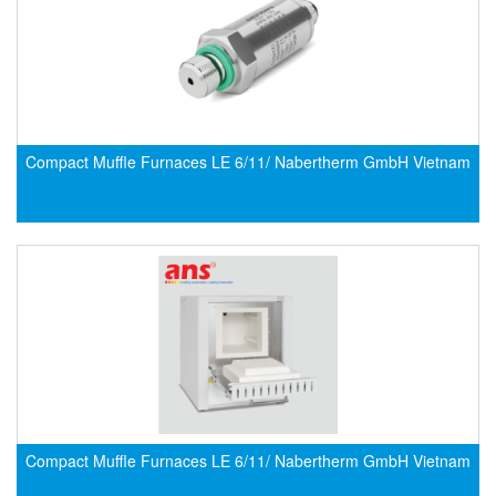
CRYSOUND
CS&P Technologies
CSC
CS-Instrument
cs-instruments
Compact Muffle Furnaces LE 6/11/ Nabertherm GmbH Vietnam
CTC
Cygnus
Cypet Vietnam
Daehan Sensor
Daito Kogyo
Dandong Huayu
Danfoss
Datalogic Vietnam
Compact Muffle Furnaces LE 6/11/ Nabertherm GmbH Vietnam
Datexel
Debron VietNam