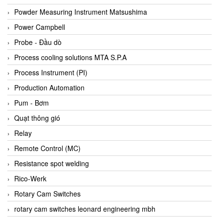
Bihl+wiedemann
Powder Measuring Instrument Matsushima
Bilz
Power Campbell
Binder Connector
Probe - Đầu dò
Biotech
Process cooling solutions MTA S.P.A
BirdX Vietnam
Process Instrument (PI)
BK Vibro
Production Automation
Black Box
Pum - Bơm
BlackBox Vietnam
Quạt thông gió
BLAGDON PUMP
Relay
Bloom Engineering
Remote Control (MC)
Boneng
Resistance spot welding
Bopp & Reuther Messtechnik
Rico-Werk
Bosch
Rotary Cam Switches
Boydcorp
rotary cam switches leonard engineering mbh