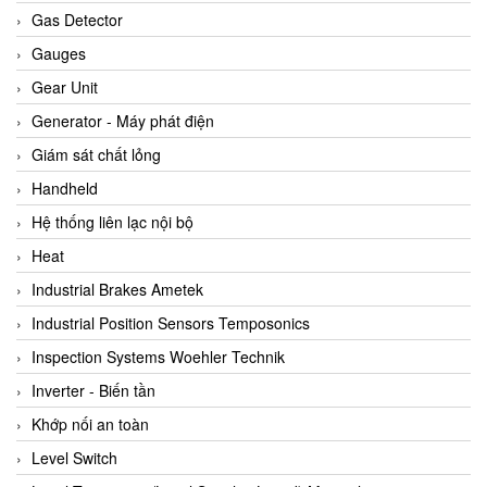
ARCA Regler
Gas Detector
Arcos Hydraulik
Gauges
Ardetem-Sfere-Vietnam
Gear Unit
Argal
Generator - Máy phát điện
AS ENERGI
Giám sát chất lỏng
ASCO CO2
Handheld
Asker
Hệ thống liên lạc nội bộ
AT2E
Heat
ATC Pneumatic
Industrial Brakes Ametek
ATEX System
Industrial Position Sensors Temposonics
ATI - IA
Inspection Systems Woehler Technik
ATI (Analytical Technology Inc)
Inverter - Biến tần
Atos
Khớp nối an toàn
Atrax
Level Switch