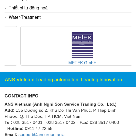
ECKERLE
Thiết bị tự động hoá
Ecom-EX
Water-Treatment
ECONEX
Edward
EES
EGE Elektronik
Eilersen Vietnam
METEK GmbH
Ekstrom-Carlson
ANS Vietnam Leading automation, Leading innovation
Elands Cable Vietnam
Elap Vietnam
CONTACT INFO
Electro Adda
ANS Vietnam (Anh Nghi Son Service Trading Co., Ltd.)
Electro Industries
Add:
135 Đường số 2, Khu Đô Thị Vạn Phúc, P. Hiệp Bình
Phước, Q. Thủ Đức, TP. HCM
, Việt Nam
Electronic Design System S.R.L Vietnam
Tel:
028 3517 0401 - 028 3517 0402 -
Fax:
028 3517 0403
Electronics Inc. Viet Nam
-
Hotline:
0911 47 22 55
Email:
support@ansgroup.asia
;