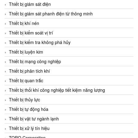
Chromalox
Thiết bị giám sát điện
ChuanYi
Thiết bị giám sát phanh điện từ thông minh
CIC
Thiết bị khí nén
Clage
Thiết bị kiểm soát vị trí
Clake Fololo
Thiết bị kiểm tra không phá hủy
Clark Cooper
Thiết bị luyện kim
CMC Ventilazione
Thiết bị mạng công nghiệp
Coax Valves Inc
Thiết bị phân tích khí
Codel
Thiết bị quan trắc
Cofimco
Thiết bị thổi khí công nghiệp tiết kiệm năng lượng
Coltraco
Thiết bị thủy lực
Comat Releco
Thiết bị tự động hóa
Comax
Thiết bị vật tư ngành lạnh
COMETECH VietNam
Thiết bị xử lý tín hiệu
COMFILE Technology
TORQ Corporation