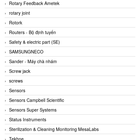
BRAUN Vietnam
Rotary Feedback Ametek
Brinkmann Pumpen
rotary joint
BRONKHORST
Rotork
Brook Instrument
Routers - Bộ định tuyến
Brooks Instrument Vietnam
Safety & electric part (SE)
Buhler
SAMSUNGNECO
BURLING INSTRUMENTS
Sander - Máy chà nhám
Burster
Screw jack
BUSCHJOST
screws
Calectro
Sensors
Campbell Scientific
Sensors Campbell Scientific
Canneed Vietnam
Sensors Super Systems
Cantoni
Status Instruments
CAPS
Sterilization & Cleaning Monitoring MesaLabs
CAREL Parts
Tekhne