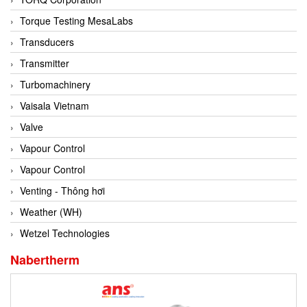
Conch
Torque Testing MesaLabs
Conductix/ WAMPFLER
Transducers
Contrec
Transmitter
Contrinex
Turbomachinery
Control Solution Minesota
Vaisala Vietnam
Copeland
Valve
Cortem
Vapour Control
Cosa Xentaur
Vapour Control
Cosil
Venting - Thông hơi
Coulton
Weather (WH)
Crouzet
Wetzel Technologies
Crowcon
Nabertherm
Crutec Dust Zero Vietnam
Crydom