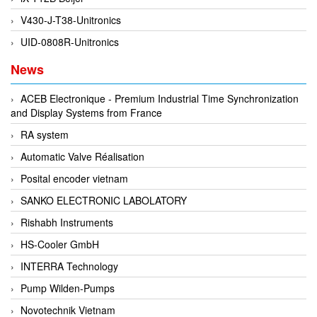
Di-Soric
V430-J-T38-Unitronics
Di-Soric
UID-0808R-Unitronics
Dixon Valve
News
Doctor Led Vietnam
ACEB Electronique - Premium Industrial Time Synchronization
DOLD - Autho ANS
and Display Systems from France
Dold Vietnam
RA system
Dongdo Tech
Automatic Valve Réalisation
Donghwa Valve
Posital encoder vietnam
Dongkun
SANKO ELECTRONIC LABOLATORY
Dosing Pump
Rishabh Instruments
DR. NEUMANN Peltier-Technik
HS-Cooler GmbH
Driesen Kern
INTERRA Technology
Dropsa Vietnam
Pump Wilden-Pumps
Druck
Novotechnik Vietnam