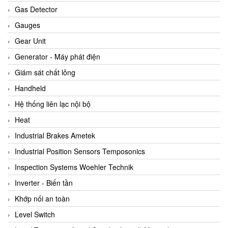
ARCA Regler
Gas Detector
Arcos Hydraulik
Gauges
Ardetem-Sfere-Vietnam
Gear Unit
Argal
Generator - Máy phát điện
AS ENERGI
Giám sát chất lỏng
ASCO CO2
Handheld
Asker
Hệ thống liên lạc nội bộ
AT2E
Heat
ATC Pneumatic
Industrial Brakes Ametek
ATEX System
Industrial Position Sensors Temposonics
ATI - IA
Inspection Systems Woehler Technik
ATI (Analytical Technology Inc)
Inverter - Biến tần
Atos
Khớp nối an toàn
Atrax
Level Switch