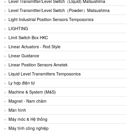
Auma
Level Transmitter/Level Switch（Liquid) Matsushima
Autec
Level Transmitter/Level Switch（Powder）Matsushima
Auto Flow
Light Industrial Position Sensors Temposonics
Automatic valve
LIGHTING
Aventics
Limit Switch Box HKC
Avproglobal
Linear Actuators - Rod Style
Axiomtek
Linear Guidance
AZBIL
Linear Position Sensors Ametek
B&C Electronics
Liquid Level Transmitters Temposonics
B&R
Ly hợp điện từ
Babcok wilcox
Machine & System (M&S)
Baelz Automatic Vietnam
Magnet - Nam châm
Bahr Modultechnik Vietnam
Màn hình
Balluff
Máy móc & Hệ thống
BamBo Vietnam
Máy tính công nghiệp