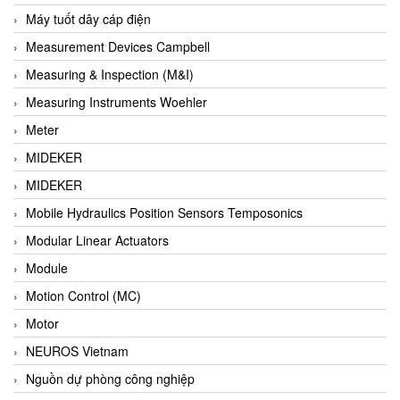
Barel Vietnam
Máy tuốt dây cáp điện
Barksdale
Measurement Devices Campbell
Bartec
Measuring & Inspection (M&I)
Basco
Measuring Instruments Woehler
Baumer
Meter
Baumuller Vietnam
MIDEKER
Baykee
MIDEKER
BBC Bircher Smart Access
Mobile Hydraulics Position Sensors Temposonics
BCS ITALY
Modular Linear Actuators
BEA SENSORS
Module
Beacon Extender
Motion Control (MC)
Beckhoff
Motor
Bedook
NEUROS Vietnam
Bei Sensor
Nguồn dự phòng công nghiệp