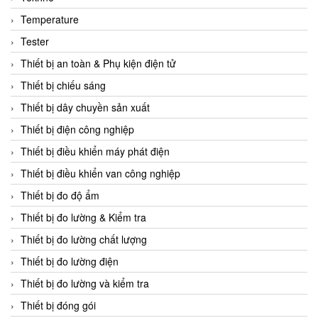
CCS
Temperature
CD Automation
Tester
CEAG Sicherheitst
Thiết bị an toàn & Phụ kiện điện tử
CEIA Vietnam
Thiết bị chiếu sáng
Celduc Vietnam
Thiết bị dây chuyền sản xuất
Cemb
Thiết bị điện công nghiệp
Centec GmbH
Thiết bị điều khiển máy phát điện
CEQUBE
Thiết bị điều khiển van công nghiệp
CHAUVIN ARNOUX
Thiết bị đo độ ẩm
Checkline
Thiết bị đo lường & Kiểm tra
Chino
Thiết bị đo lường chất lượng
Chiyoda Seiki
Thiết bị đo lường điện
Chiyoda-Tsusho
Thiết bị đo lường và kiểm tra
Chongqing Huaneng
Thiết bị đóng gói