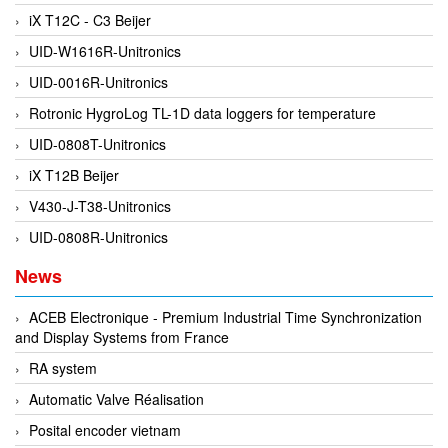
iX T12C - C3 Beijer
DEIF
UID-W1616R-Unitronics
Delmhorst VietNam
UID-0016R-Unitronics
DELTA
Rotronic HygroLog TL-1D data loggers for temperature
Delta Ohm
UID-0808T-Unitronics
Delta sensor
iX T12B Beijer
Delta-mobrey
V430-J-T38-Unitronics
DEMA Engineering/ Foam- IT
UID-0808R-Unitronics
DESAX
News
DET-TRONICS
Deublin
ACEB Electronique - Premium Industrial Time Synchronization
and Display Systems from France
Diakont
RA system
Dias Infrared
Automatic Valve Réalisation
DINA Elektronik
Posital encoder vietnam
Dinel