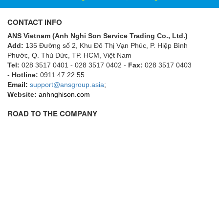
ECKERLE
CONTACT INFO
Ecom-EX
ANS Vietnam (Anh Nghi Son Service Trading Co., Ltd.)
ECONEX
Add:
135 Đường số 2, Khu Đô Thị Vạn Phúc, P. Hiệp Bình
Edward
Phước, Q. Thủ Đức, TP. HCM
, Việt Nam
Tel:
028 3517 0401 - 028 3517 0402 -
Fax:
028 3517 0403
EES
-
Hotline:
0911 47 22 55
Email:
EGE Elektronik
support@ansgroup.asia
;
Website:
anhnghison.com
Eilersen Vietnam
ROAD TO THE COMPANY
Ekstrom-Carlson
Elands Cable Vietnam
Elap Vietnam
Electro Adda
Electro Industries
Electronic Design System S.R.L Vietnam
Electronics Inc. Viet Nam