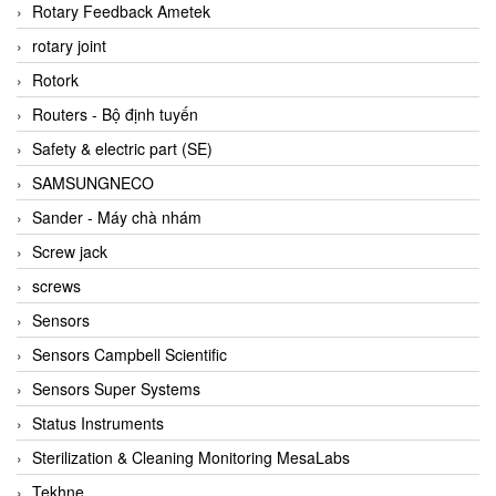
BRAUN Vietnam
Rotary Feedback Ametek
Brinkmann Pumpen
rotary joint
BRONKHORST
Rotork
Brook Instrument
Routers - Bộ định tuyến
Brooks Instrument Vietnam
Safety & electric part (SE)
Buhler
SAMSUNGNECO
BURLING INSTRUMENTS
Sander - Máy chà nhám
Burster
Screw jack
BUSCHJOST
screws
Calectro
Sensors
Campbell Scientific
Sensors Campbell Scientific
Canneed Vietnam
Sensors Super Systems
Cantoni
Status Instruments
CAPS
Sterilization & Cleaning Monitoring MesaLabs
CAREL Parts
Tekhne