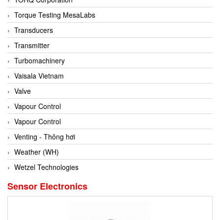
Conch
Torque Testing MesaLabs
Conductix/ WAMPFLER
Transducers
Contrec
Transmitter
Contrinex
Turbomachinery
Control Solution Minesota
Vaisala Vietnam
Copeland
Valve
Cortem
Vapour Control
Cosa Xentaur
Vapour Control
Cosil
Venting - Thông hơi
Coulton
Weather (WH)
Crouzet
Wetzel Technologies
Crowcon
Sensor Electronics
Crutec Dust Zero Vietnam
Crydom