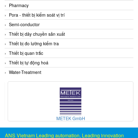
DSTI
Pharmacy
DUCATI
Pora - thiết bị kiểm soát vị trí
Duclean
Semi-conductor
Dukin Besko
Thiết bị dây chuyền sản xuất
Dunkermotoren
Thiết bị đo lường kiểm tra
Durag
Thiết bị quan trắc
Dwyer
Thiết bị tự động hoá
DYH
Water-Treatment
Dynisco
E+E ELEKTRONIK
E+H
E2S
Earthtech
METEK GmbH
Eaton
EBMPAPST
ANS Vietnam Leading automation, Leading innovation