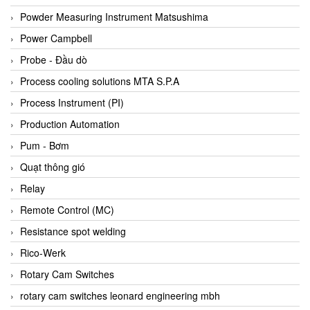
Bihl+wiedemann
Powder Measuring Instrument Matsushima
Bilz
Power Campbell
Binder Connector
Probe - Đầu dò
Biotech
Process cooling solutions MTA S.P.A
BirdX Vietnam
Process Instrument (PI)
BK Vibro
Production Automation
Black Box
Pum - Bơm
BlackBox Vietnam
Quạt thông gió
BLAGDON PUMP
Relay
Bloom Engineering
Remote Control (MC)
Boneng
Resistance spot welding
Bopp & Reuther Messtechnik
Rico-Werk
Bosch
Rotary Cam Switches
Boydcorp
rotary cam switches leonard engineering mbh