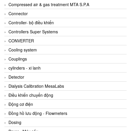
AKUSENSE
Compressed air & gas treatment MTA S.P.A
ALA OFFICINE SPA
Connector
Albrecht-Automatik Viet Nam
Controller- bộ điều khiển
Allen Bradley Vietnam
Controllers Super Systems
Alpha Moisture Vietnam
CONVERTER
Alpha-Achem Vietnam
Cooling system
Alphino
Couplings
ALRE-IT Vietnam
cylinders - xi lanh
Altech
Detector
Amarillo Gear
Dialysis Calibration MesaLabs
Ametek
Điều khiển chuyển động
AMPTRON Vietnam
Động cơ điện
AND Vietnam
Đồng hồ lưu động - Flowmeters
ANDERSON-NEGELE
Dosing
ANDILOG Technologies Vietnam