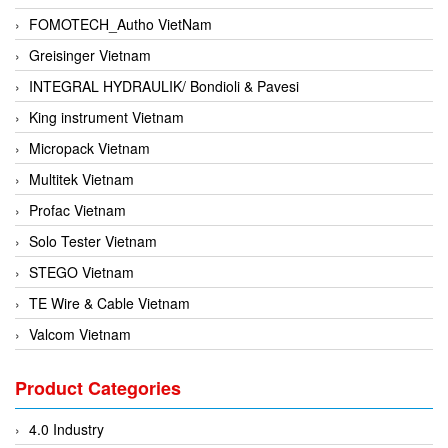
FOMOTECH_Autho VietNam
Greisinger Vietnam
INTEGRAL HYDRAULIK/ Bondioli & Pavesi
King instrument Vietnam
Micropack Vietnam
Multitek Vietnam
Profac Vietnam
Solo Tester Vietnam
STEGO Vietnam
TE Wire & Cable Vietnam
Valcom Vietnam
Woodward Vietnam
Product Categories
3CTEST Vietnam
4B VietNam Vietnam
4.0 Industry