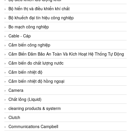
Agate Vietnam
Bộ hiển thị và điều khiển khí chất
AGR International Vietnam
Bộ khuếch đại tín hiệu công nghiệp
Aichi Tokei Denki Vietnam
Bo mạch công nghiệp
Aii Vietnam
Cable - Cáp
AIKOH
Cảm biến công nghiệp
AINUO Vietnam
Cảm Biến Đảm Bảo An Toàn Và Kích Hoạt Hệ Thống Tự Động
AIR MAJOR
Cảm biến đo chất lượng nước
Aira Euro Automation
Cảm biến nhiệt độ
Airtac Vietnam
Cảm biến nhiệt độ hồng ngoại
Airtec Vietnam
Camera
AI-Tek Vietnam
Chất lỏng (Liquid)
Akerstroms Viet Nam
cleaning products & systerm
AKO Armaturen & Separationstechnik
Clutch
AKO Armaturen & Separationstechnik Vietnam
Communications Campbell