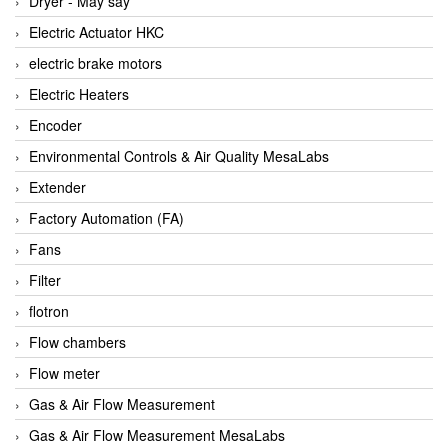
Dryer - Máy sấy
Anritsu
Electric Actuator HKC
ANTEC S.A
electric brake motors
Antico pumps
Electric Heaters
Anybus/ HMS
Encoder
AOBEN
Environmental Controls & Air Quality MesaLabs
Apex Dynamics Vietnam
Extender
Apex Dynamics Vietnam
Factory Automation (FA)
Apiste
Fans
APLISENS VietNam
Filter
Apollo Fire
flotron
Appleton
Flow chambers
AQ Matic
Flow meter
Aqualabo Vietnam
Gas & Air Flow Measurement
Aquametro
Gas & Air Flow Measurement MesaLabs