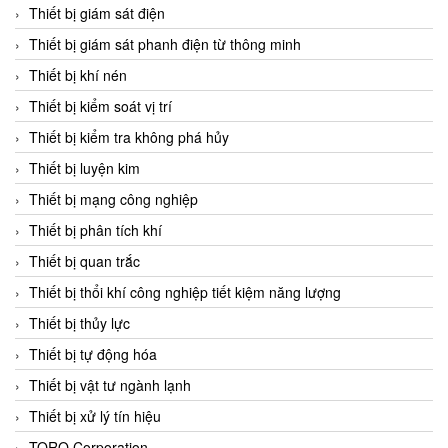
Chromalox
Thiết bị giám sát điện
ChuanYi
Thiết bị giám sát phanh điện từ thông minh
CIC
Thiết bị khí nén
Clage
Thiết bị kiểm soát vị trí
Clake Fololo
Thiết bị kiểm tra không phá hủy
Clark Cooper
Thiết bị luyện kim
CMC Ventilazione
Thiết bị mạng công nghiệp
Coax Valves Inc
Thiết bị phân tích khí
Codel
Thiết bị quan trắc
Cofimco
Thiết bị thổi khí công nghiệp tiết kiệm năng lượng
Coltraco
Thiết bị thủy lực
Comat Releco
Thiết bị tự động hóa
Comax
Thiết bị vật tư ngành lạnh
COMETECH VietNam
Thiết bị xử lý tín hiệu
COMFILE Technology
TORQ Corporation