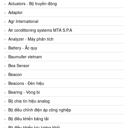
ABB Vietnam
Actuators - Bộ truyền động
AC Infinity Vietnam
Adaptor
AC&E Telecommunications
Agr International
AC&T Vietnam
Air conditioning systems MTA S.P.A
Accepta Vietnam
Analyzer - Máy phân tích
ACCUMAC Vietnam
Battery - Ắc quy
AccuWeb Vietnam
Baumuller vietnam
Acey
Bea Sensor
ACOEM Vietnam
Beacon
ADCA Vietnam
Beacons - Đèn hiệu
ADFweb Vietnam
Bearing - Vòng bi
Adler Vietnam
Bộ chia tín hiệu analog
Ados Vietnam
Bộ điều chỉnh điện áp công nghiệp
Advanced Energy Vietnam
Bộ điều khiển băng tải
Advantech Vietnam
Bộ điều khiển lưu lượng khối