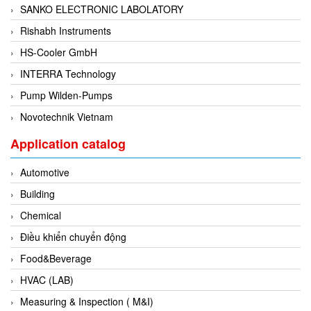
SANKO ELECTRONIC LABOLATORY
Di-Soric
Rishabh Instruments
Di-Soric
HS-Cooler GmbH
Dixon Valve
INTERRA Technology
Doctor Led Vietnam
Pump Wilden-Pumps
DOLD - Autho ANS
Novotechnik Vietnam
Dold Vietnam
Dongdo Tech
Application catalog
Donghwa Valve
Automotive
Dongkun
Building
Dosing Pump
Chemical
DR. NEUMANN Peltier-Technik
Điều khiển chuyển động
Driesen Kern
Food&Beverage
Dropsa Vietnam
HVAC (LAB)
Druck
Measuring & Inspection ( M&I)