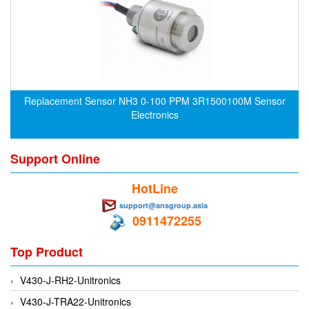
CRYSOUND
CS&P Technologies
CSC
CS-Instrument
cs-instruments
Replacement Sensor NH3 0-100 PPM 3R1500100M Sensor
Electronics
CTC
Cygnus
Support Online
Cypet Vietnam
Daehan Sensor
HotLine
Daito Kogyo
support@ansgroup.asia
0911472255
Dandong Huayu
Danfoss
Top Product
Datalogic Vietnam
V430-J-RH2-Unitronics
Datexel
V430-J-TRA22-Unitronics
Debron VietNam