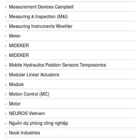
Barel Vietnam
Measurement Devices Campbell
Barksdale
Measuring & Inspection (M&I)
Bartec
Measuring Instruments Woehler
Basco
Meter
Baumer
MIDEKER
Baumuller Vietnam
MIDEKER
Baykee
Mobile Hydraulics Position Sensors Temposonics
BBC Bircher Smart Access
Modular Linear Actuators
BCS ITALY
Module
BEA SENSORS
Motion Control (MC)
Beacon Extender
Motor
Beckhoff
NEUROS Vietnam
Bedook
Nguồn dự phòng công nghiệp
Bei Sensor
Nook Industries