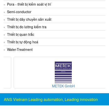
DSTI
Pora - thiết bị kiểm soát vị trí
DUCATI
Semi-conductor
Duclean
Thiết bị dây chuyền sản xuất
Dukin Besko
Thiết bị đo lường kiểm tra
Dunkermotoren
Thiết bị quan trắc
Durag
Thiết bị tự động hoá
Dwyer
Water-Treatment
DYH
Dynisco
E+E ELEKTRONIK
E+H
E2S
METEK GmbH
Earthtech
Eaton
ANS Vietnam Leading automation, Leading innovation
EBMPAPST