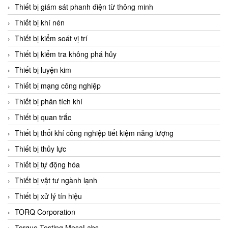
Chromalox
Thiết bị giám sát phanh điện từ thông minh
ChuanYi
Thiết bị khí nén
CIC
Thiết bị kiểm soát vị trí
Clage
Thiết bị kiểm tra không phá hủy
Clake Fololo
Thiết bị luyện kim
Clark Cooper
Thiết bị mạng công nghiệp
CMC Ventilazione
Thiết bị phân tích khí
Coax Valves Inc
Thiết bị quan trắc
Codel
Thiết bị thổi khí công nghiệp tiết kiệm năng lượng
Cofimco
Thiết bị thủy lực
Coltraco
Thiết bị tự động hóa
Comat Releco
Thiết bị vật tư ngành lạnh
Comax
Thiết bị xử lý tín hiệu
COMETECH VietNam
TORQ Corporation
COMFILE Technology
Torque Testing MesaLabs