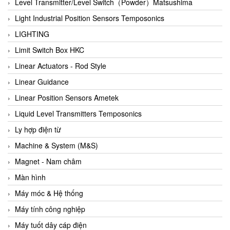
Auma
Level Transmitter/Level Switch（Powder）Matsushima
Autec
Light Industrial Position Sensors Temposonics
Auto Flow
LIGHTING
Automatic valve
Limit Switch Box HKC
Aventics
Linear Actuators - Rod Style
Avproglobal
Linear Guidance
Axiomtek
Linear Position Sensors Ametek
AZBIL
Liquid Level Transmitters Temposonics
B&C Electronics
Ly hợp điện từ
B&R
Machine & System (M&S)
Babcok wilcox
Magnet - Nam châm
Baelz Automatic Vietnam
Màn hình
Bahr Modultechnik Vietnam
Máy móc & Hệ thống
Balluff
Máy tính công nghiệp
BamBo Vietnam
Máy tuốt dây cáp điện