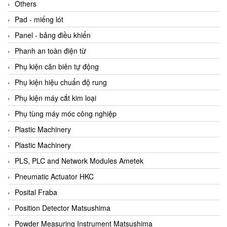
Beijer
Others
Beinlich-pumps
Pad - miếng lót
Beka
Panel - bảng điều khiển
BEKO
Phanh an toàn điện từ
Belimo
Phụ kiện căn biên tự động
Benetech Vietnam
Phụ kiện hiệu chuẩn độ rung
Bently Nevada
Phụ kiện máy cắt kim loại
Bentone Vietnam
Phụ tùng máy móc công nghiệp
Bernstein Vietnam
Plastic Machinery
Berthold
Plastic Machinery
Bestech
PLS, PLC and Network Modules Ametek
Bestech
Pneumatic Actuator HKC
BETA
Posital Fraba
Bifold
Position Detector Matsushima
Bihl+wiedemann
Powder Measuring Instrument Matsushima