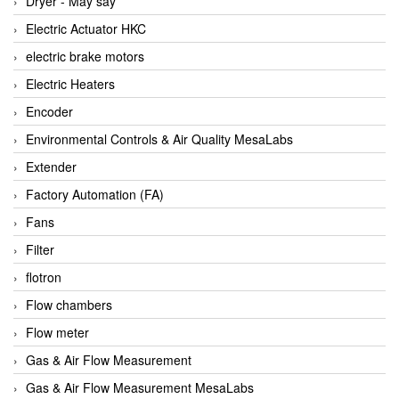
Dryer - Máy sấy
Anritsu
Electric Actuator HKC
ANTEC S.A
electric brake motors
Antico pumps
Electric Heaters
Anybus/ HMS
Encoder
AOBEN
Environmental Controls & Air Quality MesaLabs
Apex Dynamics Vietnam
Extender
Apex Dynamics Vietnam
Factory Automation (FA)
Apiste
Fans
APLISENS VietNam
Filter
Apollo Fire
flotron
Appleton
Flow chambers
AQ Matic
Flow meter
Aqualabo Vietnam
Gas & Air Flow Measurement
Aquametro
Gas & Air Flow Measurement MesaLabs