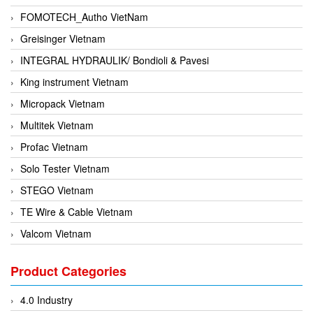
FOMOTECH_Autho VietNam
Greisinger Vietnam
INTEGRAL HYDRAULIK/ Bondioli & Pavesi
King instrument Vietnam
Micropack Vietnam
Multitek Vietnam
Profac Vietnam
Solo Tester Vietnam
STEGO Vietnam
TE Wire & Cable Vietnam
Valcom Vietnam
Woodward Vietnam
Product Categories
3CTEST Vietnam
4B VietNam Vietnam
4.0 Industry