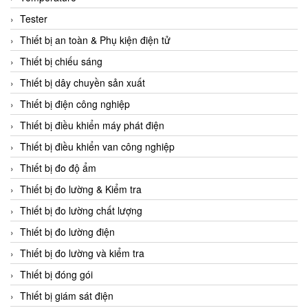
CCS
Tester
CD Automation
Thiết bị an toàn & Phụ kiện điện tử
CEAG Sicherheitst
Thiết bị chiếu sáng
CEIA Vietnam
Thiết bị dây chuyền sản xuất
Celduc Vietnam
Thiết bị điện công nghiệp
Cemb
Thiết bị điều khiển máy phát điện
Centec GmbH
Thiết bị điều khiển van công nghiệp
CEQUBE
Thiết bị đo độ ẩm
CHAUVIN ARNOUX
Thiết bị đo lường & Kiểm tra
Checkline
Thiết bị đo lường chất lượng
Chino
Thiết bị đo lường điện
Chiyoda Seiki
Thiết bị đo lường và kiểm tra
Chiyoda-Tsusho
Thiết bị đóng gói
Chongqing Huaneng
Thiết bị giám sát điện