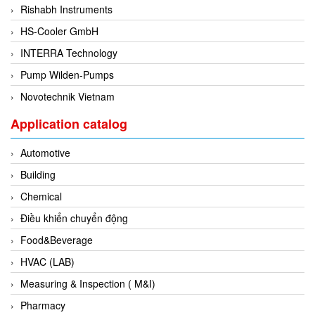
Rishabh Instruments
Di-Soric
HS-Cooler GmbH
Di-Soric
INTERRA Technology
Dixon Valve
Pump Wilden-Pumps
Doctor Led Vietnam
Novotechnik Vietnam
DOLD - Autho ANS
Dold Vietnam
Application catalog
Dongdo Tech
Automotive
Donghwa Valve
Building
Dongkun
Chemical
Dosing Pump
Điều khiển chuyển động
DR. NEUMANN Peltier-Technik
Food&Beverage
Driesen Kern
HVAC (LAB)
Dropsa Vietnam
Measuring & Inspection ( M&I)
Druck
Pharmacy