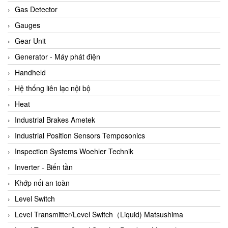
ARCA Regler
Gas Detector
Arcos Hydraulik
Gauges
Ardetem-Sfere-Vietnam
Gear Unit
Argal
Generator - Máy phát điện
AS ENERGI
Handheld
ASCO CO2
Hệ thống liên lạc nội bộ
Asker
Heat
AT2E
Industrial Brakes Ametek
ATC Pneumatic
Industrial Position Sensors Temposonics
ATEX System
Inspection Systems Woehler Technik
ATI - IA
Inverter - Biến tần
ATI (Analytical Technology Inc)
Khớp nối an toàn
Atos
Level Switch
Atrax
Level Transmitter/Level Switch（Liquid) Matsushima