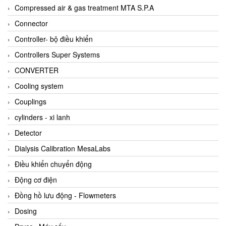
AKUSENSE
Compressed air & gas treatment MTA S.P.A
ALA OFFICINE SPA
Connector
Albrecht-Automatik Viet Nam
Controller- bộ điều khiển
Allen Bradley Vietnam
Controllers Super Systems
Alpha Moisture Vietnam
CONVERTER
Alpha-Achem Vietnam
Cooling system
Alphino
Couplings
ALRE-IT Vietnam
cylinders - xi lanh
Altech
Detector
Amarillo Gear
Dialysis Calibration MesaLabs
Ametek
Điều khiển chuyển động
AMPTRON Vietnam
Động cơ điện
AND Vietnam
Đồng hồ lưu động - Flowmeters
ANDERSON-NEGELE
Dosing
ANDILOG Technologies Vietnam