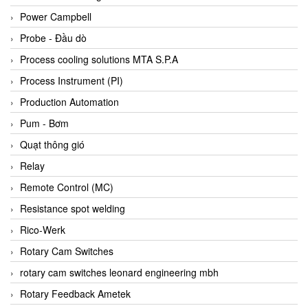
Bihl+wiedemann
Power Campbell
Bilz
Probe - Đầu dò
Binder Connector
Process cooling solutions MTA S.P.A
Biotech
Process Instrument (PI)
BirdX Vietnam
Production Automation
BK Vibro
Pum - Bơm
Black Box
Quạt thông gió
BlackBox Vietnam
Relay
BLAGDON PUMP
Remote Control (MC)
Bloom Engineering
Resistance spot welding
Boneng
Rico-Werk
Bopp & Reuther Messtechnik
Rotary Cam Switches
Bosch
rotary cam switches leonard engineering mbh
Boydcorp
Rotary Feedback Ametek