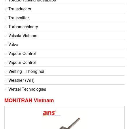
Conch
Transducers
Conductix/ WAMPFLER
Transmitter
Contrec
Turbomachinery
Contrinex
Vaisala Vietnam
Control Solution Minesota
Valve
Copeland
Vapour Control
Cortem
Vapour Control
Cosa Xentaur
Venting - Thông hơi
Cosil
Weather (WH)
Coulton
Wetzel Technologies
Crouzet
MONITRAN Vietnam
Crowcon
Crutec Dust Zero Vietnam
Crydom