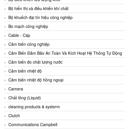
Agate Vietnam
Bộ hiển thị và điều khiển khí chất
AGR International Vietnam
Bộ khuếch đại tín hiệu công nghiệp
Aichi Tokei Denki Vietnam
Bo mạch công nghiệp
Aii Vietnam
Cable - Cáp
AIKOH
Cảm biến công nghiệp
AINUO Vietnam
Cảm Biến Đảm Bảo An Toàn Và Kích Hoạt Hệ Thống Tự Động
AIR MAJOR
Cảm biến đo chất lượng nước
Aira Euro Automation
Cảm biến nhiệt độ
Airtac Vietnam
Cảm biến nhiệt độ hồng ngoại
Airtec Vietnam
Camera
AI-Tek Vietnam
Chất lỏng (Liquid)
Akerstroms Viet Nam
cleaning products & systerm
AKO Armaturen & Separationstechnik
Clutch
AKO Armaturen & Separationstechnik Vietnam
Communications Campbell