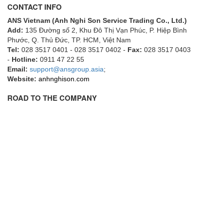
CONTACT INFO
ECKERLE
ANS Vietnam (Anh Nghi Son Service Trading Co., Ltd.)
Ecom-EX
Add:
135 Đường số 2, Khu Đô Thị Vạn Phúc, P. Hiệp Bình
ECONEX
Phước, Q. Thủ Đức, TP. HCM
, Việt Nam
Tel:
028 3517 0401 - 028 3517 0402 -
Fax:
028 3517 0403
Edward
-
Hotline:
0911 47 22 55
Email:
EES
support@ansgroup.asia
;
Website:
anhnghison.com
EGE Elektronik
ROAD TO THE COMPANY
Eilersen Vietnam
Ekstrom-Carlson
Elands Cable Vietnam
Elap Vietnam
Electro Adda
Electro Industries
Electronic Design System S.R.L Vietnam
Electronics Inc. Viet Nam