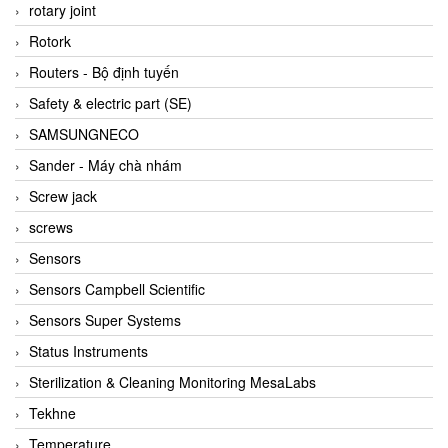
BRAUN Vietnam
rotary joint
Brinkmann Pumpen
Rotork
BRONKHORST
Routers - Bộ định tuyến
Brook Instrument
Safety & electric part (SE)
Brooks Instrument Vietnam
SAMSUNGNECO
Buhler
Sander - Máy chà nhám
BURLING INSTRUMENTS
Screw jack
Burster
screws
BUSCHJOST
Sensors
Calectro
Sensors Campbell Scientific
Campbell Scientific
Sensors Super Systems
Canneed Vietnam
Status Instruments
Cantoni
Sterilization & Cleaning Monitoring MesaLabs
CAPS
Tekhne
CAREL Parts
Temperature