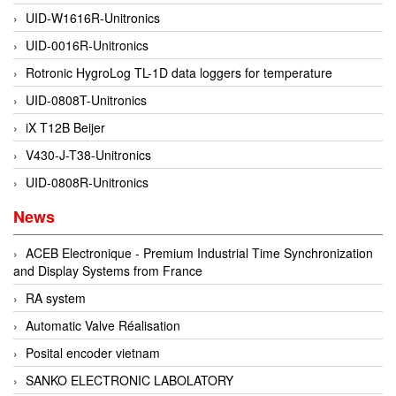
UID-W1616R-Unitronics
DEIF
UID-0016R-Unitronics
Delmhorst VietNam
Rotronic HygroLog TL-1D data loggers for temperature
DELTA
UID-0808T-Unitronics
Delta Ohm
iX T12B Beijer
Delta sensor
V430-J-T38-Unitronics
Delta-mobrey
UID-0808R-Unitronics
DEMA Engineering/ Foam- IT
News
DESAX
DET-TRONICS
ACEB Electronique - Premium Industrial Time Synchronization
and Display Systems from France
Deublin
RA system
Diakont
Automatic Valve Réalisation
Dias Infrared
Posital encoder vietnam
DINA Elektronik
SANKO ELECTRONIC LABOLATORY
Dinel