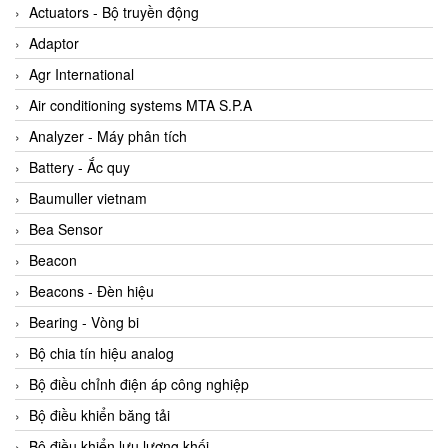
ABB Vietnam
Actuators - Bộ truyền động
AC Infinity Vietnam
Adaptor
AC&E Telecommunications
Agr International
AC&T Vietnam
Air conditioning systems MTA S.P.A
Accepta Vietnam
Analyzer - Máy phân tích
ACCUMAC Vietnam
Battery - Ắc quy
AccuWeb Vietnam
Baumuller vietnam
Acey
Bea Sensor
ACOEM Vietnam
Beacon
ADCA Vietnam
Beacons - Đèn hiệu
ADFweb Vietnam
Bearing - Vòng bi
Adler Vietnam
Bộ chia tín hiệu analog
Ados Vietnam
Bộ điều chỉnh điện áp công nghiệp
Advanced Energy Vietnam
Bộ điều khiển băng tải
Advantech Vietnam
Bộ điều khiển lưu lượng khối