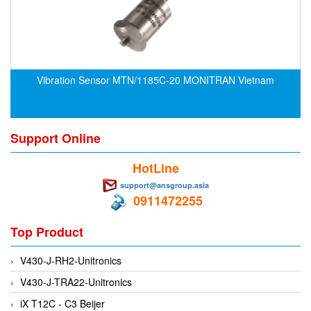
CRYSOUND
CS&P Technologies
CSC
CS-Instrument
Vibration Sensor MTN/1185C-20 MONITRAN Vietnam
cs-instruments
CTC
Support Online
Cygnus
Cypet Vietnam
HotLine
Daehan Sensor
support@ansgroup.asia
0911472255
Daito Kogyo
Dandong Huayu
Top Product
Danfoss
V430-J-RH2-Unitronics
Datalogic Vietnam
V430-J-TRA22-Unitronics
Datexel
iX T12C - C3 Beijer
Debron VietNam