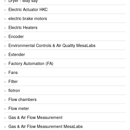
Dryer - Máy sấy
Anritsu
Electric Actuator HKC
ANTEC S.A
electric brake motors
Antico pumps
Electric Heaters
Anybus/ HMS
Encoder
AOBEN
Environmental Controls & Air Quality MesaLabs
Apex Dynamics Vietnam
Extender
Apex Dynamics Vietnam
Factory Automation (FA)
Apiste
Fans
APLISENS VietNam
Filter
Apollo Fire
flotron
Appleton
Flow chambers
AQ Matic
Flow meter
Aqualabo Vietnam
Gas & Air Flow Measurement
Aquametro
Gas & Air Flow Measurement MesaLabs