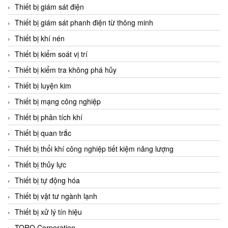
Chromalox
Thiết bị giám sát điện
ChuanYi
Thiết bị giám sát phanh điện từ thông minh
CIC
Thiết bị khí nén
Clage
Thiết bị kiểm soát vị trí
Clake Fololo
Thiết bị kiểm tra không phá hủy
Clark Cooper
Thiết bị luyện kim
CMC Ventilazione
Thiết bị mạng công nghiệp
Coax Valves Inc
Thiết bị phân tích khí
Codel
Thiết bị quan trắc
Cofimco
Thiết bị thổi khí công nghiệp tiết kiệm năng lượng
Coltraco
Thiết bị thủy lực
Comat Releco
Thiết bị tự động hóa
Comax
Thiết bị vật tư ngành lạnh
COMETECH VietNam
Thiết bị xử lý tín hiệu
COMFILE Technology
TORQ Corporation