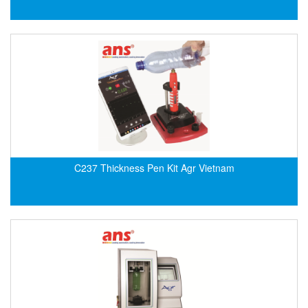
ECKERLE
Ecom-EX
ECONEX
Edward
EES
EGE Elektronik
Eilersen Vietnam
Ekstrom-Carlson
C237 Thickness Pen Kit Agr Vietnam
Elands Cable Vietnam
Elap Vietnam
Electro Adda
Electro Industries
Electronic Design System S.R.L Vietnam
Electronics Inc. Viet Nam