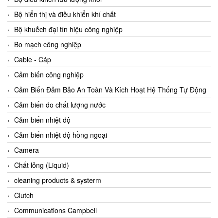
Agate Vietnam
Bộ hiển thị và điều khiển khí chất
AGR International Vietnam
Bộ khuếch đại tín hiệu công nghiệp
Aichi Tokei Denki Vietnam
Bo mạch công nghiệp
Aii Vietnam
Cable - Cáp
AIKOH
Cảm biến công nghiệp
AINUO Vietnam
Cảm Biến Đảm Bảo An Toàn Và Kích Hoạt Hệ Thống Tự Động
AIR MAJOR
Cảm biến đo chất lượng nước
Aira Euro Automation
Cảm biến nhiệt độ
Airtac Vietnam
Cảm biến nhiệt độ hồng ngoại
Airtec Vietnam
Camera
AI-Tek Vietnam
Chất lỏng (Liquid)
Akerstroms Viet Nam
cleaning products & systerm
AKO Armaturen & Separationstechnik
Clutch
AKO Armaturen & Separationstechnik Vietnam
Communications Campbell