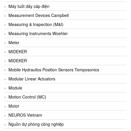
Barel Vietnam
Máy tuốt dây cáp điện
Barksdale
Measurement Devices Campbell
Bartec
Measuring & Inspection (M&I)
Basco
Measuring Instruments Woehler
Baumer
Meter
Baumuller Vietnam
MIDEKER
Baykee
MIDEKER
BBC Bircher Smart Access
Mobile Hydraulics Position Sensors Temposonics
BCS ITALY
Modular Linear Actuators
BEA SENSORS
Module
Beacon Extender
Motion Control (MC)
Beckhoff
Motor
Bedook
NEUROS Vietnam
Bei Sensor
Nguồn dự phòng công nghiệp