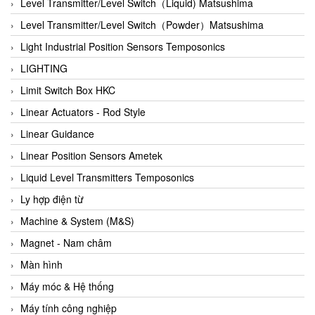
Auma
Level Transmitter/Level Switch（Liquid) Matsushima
Autec
Level Transmitter/Level Switch（Powder）Matsushima
Auto Flow
Light Industrial Position Sensors Temposonics
Automatic valve
LIGHTING
Aventics
Limit Switch Box HKC
Avproglobal
Linear Actuators - Rod Style
Axiomtek
Linear Guidance
AZBIL
Linear Position Sensors Ametek
B&C Electronics
Liquid Level Transmitters Temposonics
B&R
Ly hợp điện từ
Babcok wilcox
Machine & System (M&S)
Baelz Automatic Vietnam
Magnet - Nam châm
Bahr Modultechnik Vietnam
Màn hình
Balluff
Máy móc & Hệ thống
BamBo Vietnam
Máy tính công nghiệp