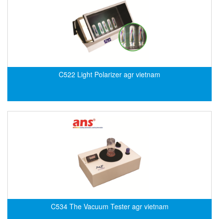
DSTI
DUCATI
Duclean
Dukin Besko
Dunkermotoren
C522 Light Polarizer agr vietnam
Durag
Dwyer
DYH
Dynisco
E+E ELEKTRONIK
E+H
E2S
Earthtech
Eaton
C534 The Vacuum Tester agr vietnam
EBMPAPST