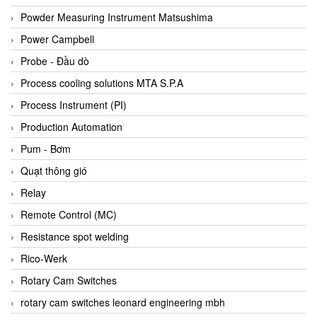
Bihl+wiedemann
Powder Measuring Instrument Matsushima
Bilz
Power Campbell
Binder Connector
Probe - Đầu dò
Biotech
Process cooling solutions MTA S.P.A
BirdX Vietnam
Process Instrument (PI)
BK Vibro
Production Automation
Black Box
Pum - Bơm
BlackBox Vietnam
Quạt thông gió
BLAGDON PUMP
Relay
Bloom Engineering
Remote Control (MC)
Boneng
Resistance spot welding
Bopp & Reuther Messtechnik
Rico-Werk
Bosch
Rotary Cam Switches
Boydcorp
rotary cam switches leonard engineering mbh