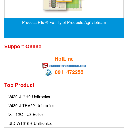
Francis Vietnam
FRANKE
Freezemod
Process Pilot® Family of Products Agr vietnam
Fritsch Vietnam
FS CABLE
Support Online
FS Inc Vietnam
FTM Vietnam
HotLine
Fuji
support@ansgroup.asia
0911472255
Fujian LEAD
Top Product
Fujikura
Fukuta
V430-J-RH2-Unitronics
GAI-Tronics
V430-J-TRA22-Unitronics
Gardasoft
iX T12C - C3 Beijer
GASDNA Vietnam
UID-W1616R-Unitronics