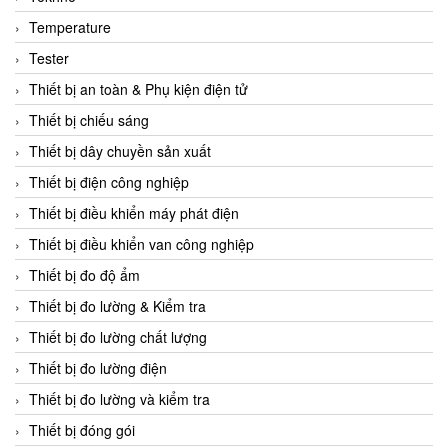
CCS
Temperature
CD Automation
Tester
CEAG Sicherheitst
Thiết bị an toàn & Phụ kiện điện tử
CEIA Vietnam
Thiết bị chiếu sáng
Celduc Vietnam
Thiết bị dây chuyền sản xuất
Cemb
Thiết bị điện công nghiệp
Centec GmbH
Thiết bị điều khiển máy phát điện
CEQUBE
Thiết bị điều khiển van công nghiệp
CHAUVIN ARNOUX
Thiết bị đo độ ẩm
Checkline
Thiết bị đo lường & Kiểm tra
Chino
Thiết bị đo lường chất lượng
Chiyoda Seiki
Thiết bị đo lường điện
Chiyoda-Tsusho
Thiết bị đo lường và kiểm tra
Chongqing Huaneng
Thiết bị đóng gói