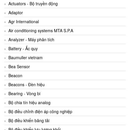
ABB Vietnam
Actuators - Bộ truyền động
AC Infinity Vietnam
Adaptor
AC&E Telecommunications
Agr International
AC&T Vietnam
Air conditioning systems MTA S.P.A
Accepta Vietnam
Analyzer - Máy phân tích
ACCUMAC Vietnam
Battery - Ắc quy
AccuWeb Vietnam
Baumuller vietnam
Acey
Bea Sensor
ACOEM Vietnam
Beacon
ADCA Vietnam
Beacons - Đèn hiệu
ADFweb Vietnam
Bearing - Vòng bi
Adler Vietnam
Bộ chia tín hiệu analog
Ados Vietnam
Bộ điều chỉnh điện áp công nghiệp
Advanced Energy Vietnam
Bộ điều khiển băng tải
Advantech Vietnam
Bộ điều khiển lưu lượng khối