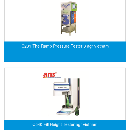
EMC PARTNER
EMCSOSIN
Emerson/Vertiv
EMG
Emotron
C231 The Ramp Pressure Tester 3 agr vietnam
ENCEL Vietnam
Endress+Hauser
Enensys Vietnam
Enerdoor
Enerpac
ENERSYS
Enolgas
Envada
Environmental Compliance Products
C540 Fill Height Tester agr vietnam