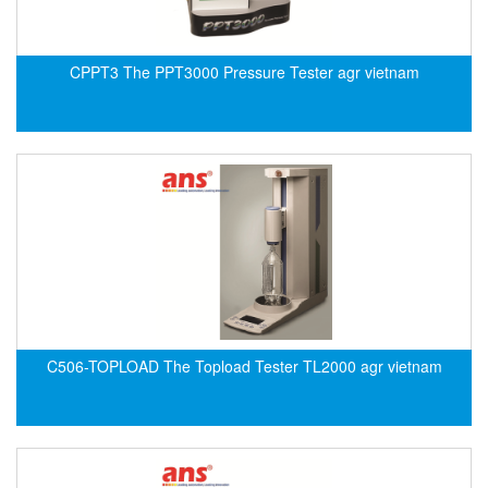
Electro-Sensors Vietnam
Elektrogas Vietnam
CPPT3 The PPT3000 Pressure Tester agr vietnam
Elektrophysik Vietnam
elesa-ganter
ELETTA
Elettrotek Kabel
ELGO Electronic
ELIS PLZEŇ
ELMEKO
ELMESS-Thermosystemtechnik
Eltex-Elektrostatik
C506-TOPLOAD The Topload Tester TL2000 agr vietnam
Eltherm
ELTRA Encoder
ELVEM Vietnam
Emaco