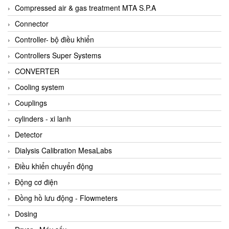
AKUSENSE
Compressed air & gas treatment MTA S.P.A
ALA OFFICINE SPA
Connector
Albrecht-Automatik Viet Nam
Controller- bộ điều khiển
Allen Bradley Vietnam
Controllers Super Systems
Alpha Moisture Vietnam
CONVERTER
Alpha-Achem Vietnam
Cooling system
Alphino
Couplings
ALRE-IT Vietnam
cylinders - xi lanh
Altech
Detector
Amarillo Gear
Dialysis Calibration MesaLabs
Ametek
Điều khiển chuyển động
AMPTRON Vietnam
Động cơ điện
AND Vietnam
Đồng hồ lưu động - Flowmeters
ANDERSON-NEGELE
Dosing
ANDILOG Technologies Vietnam