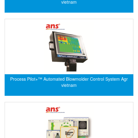
vietnam
Flowline
Flow-Mon
Flowserve
Fluke Process Instruments Vietnam
FMS Vietnam
FOKO / Wintriss
Fomotech Vietnam
Forbes Marshall
Process Pilot+™ Automated Blowmolder Control System Agr
vietnam
FORNEY
Fortex
Fortress
Fossil Power Systems
FPZ
Francia Srl Vietnam