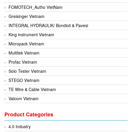
FOMOTECH_Autho VietNam
Greisinger Vietnam
INTEGRAL HYDRAULIK/ Bondioli & Pavesi
King instrument Vietnam
Micropack Vietnam
Multitek Vietnam
Profac Vietnam
Solo Tester Vietnam
STEGO Vietnam
TE Wire & Cable Vietnam
Valcom Vietnam
Woodward Vietnam
Product Categories
3CTEST Vietnam
4B VietNam Vietnam
4.0 Industry