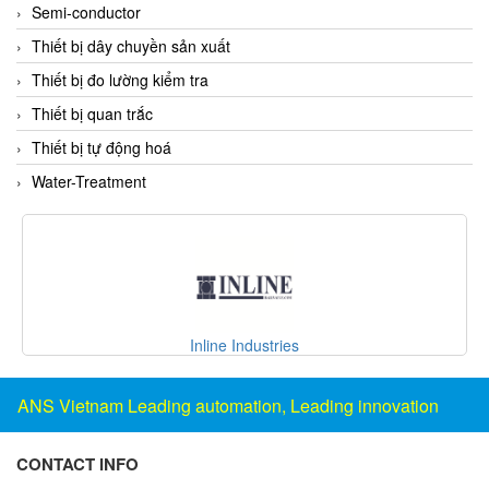
Grizzly Viet Nam
Semi-conductor
Grundfos
Thiết bị dây chuyền sản xuất
GSEETECH
Thiết bị đo lường kiểm tra
GURLEY
Thiết bị quan trắc
H&T Korea
Thiết bị tự động hoá
Hach
Water-Treatment
HALS LUBE
Halstrup Walcher
HANMI
HANMI TECHWIN
Hans Hennig
CD Automation S.r.l
Hanshin feeder
ANS Vietnam Leading automation, Leading innovation
Hans-Schmidt
Harold G. Schaevitz Industries Vietnam
CONTACT INFO
Hawe