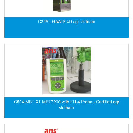
Evoqua
EXAIR
C225 - GAWIS 4D agr vietnam
Exergen
Exide Technologies Vietnam
EXOR
FAIRCHILD
FANUC
FDM/ F.lli Della Marca Srl
FEIN
Felm
FESTO
C504-MBT XT MBT7200 with FH-4 Probe - Certified agr
vietnam
FHF (EATON Crouse-Hinds)
Fife/ Maxcess
Fimet