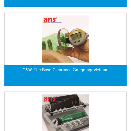
DEIF
Delmhorst VietNam
DELTA
Delta Ohm
Delta sensor
Delta-mobrey
DEMA Engineering/ Foam- IT
C508 The Base Clearance Gauge agr vietnam
DESAX
DET-TRONICS
Deublin
Diakont
Dias Infrared
DINA Elektronik
Dinel