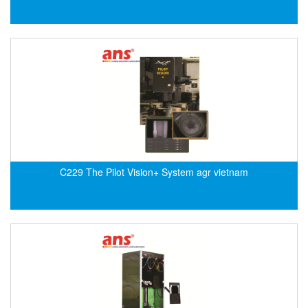
EPC
EPE Process Filters & Accumulators
Epro/Emerson
ERE WIRELESS
Erhardt-Leimer
Erhardt-Leimer
Erhardt-leimer
ERICHSEN
C229 The Pilot Vision+ System agr vietnam
Erinda/Delta
ESA Automation Vietnam
Esa Pyronics
Euchner
EUCHNER GmbH + Co. KG VietNam
Eurotherm Vietnam
Eurovent