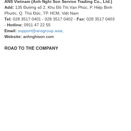
ANS Vietnam (Anh Nghi Son Service Trading Co., Ltd.)
HBC-radiomatic
Add:
135 Đường số 2, Khu Đô Thị Vạn Phúc, P. Hiệp Bình
Phước, Q. Thủ Đức, TP. HCM
, Việt Nam
HBM
Tel:
028 3517 0401 - 028 3517 0402 -
Fax:
028 3517 0403
Heidenhain
-
Hotline:
0911 47 22 55
Email:
support@ansgroup.asia
;
HEINRICHS
Website:
anhnghison.com
HELIOS GmbH/ Helios Heizelemente
ROAD TO THE COMPANY
Hengesbach
HENGSHUI
Hengstler
HepcoMotion
herman-tech Viet Nam
Higen motor
High pressure / SPRAGUE Vietnam
Hikmicrotech Vietnam
HILSCHER