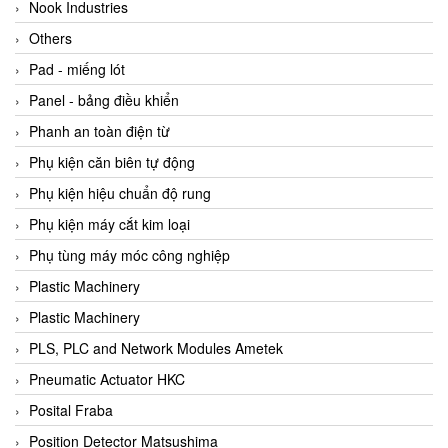
Beijer
Nook Industries
Beinlich-pumps
Others
Beka
Pad - miếng lót
BEKO
Panel - bảng điều khiển
Belimo
Phanh an toàn điện từ
Benetech Vietnam
Phụ kiện căn biên tự động
Bently Nevada
Phụ kiện hiệu chuẩn độ rung
Bentone Vietnam
Phụ kiện máy cắt kim loại
Bernstein Vietnam
Phụ tùng máy móc công nghiệp
Berthold
Plastic Machinery
Bestech
Plastic Machinery
Bestech
PLS, PLC and Network Modules Ametek
BETA
Pneumatic Actuator HKC
Bifold
Posital Fraba
Bihl+wiedemann
Position Detector Matsushima