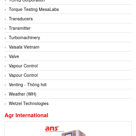
Conch
Torque Testing MesaLabs
Conductix/ WAMPFLER
Transducers
Contrec
Transmitter
Contrinex
Turbomachinery
Control Solution Minesota
Vaisala Vietnam
Copeland
Valve
Cortem
Vapour Control
Cosa Xentaur
Vapour Control
Cosil
Venting - Thông hơi
Coulton
Weather (WH)
Crouzet
Wetzel Technologies
Crowcon
Agr International
Crutec Dust Zero Vietnam
Crydom