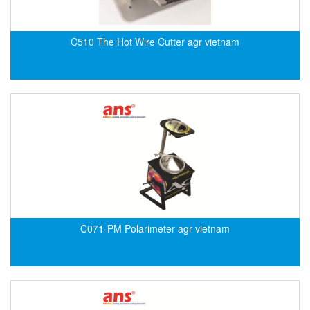
Di-Soric
Di-Soric
C510 The Hot Wire Cutter agr vietnam
Dixon Valve
Doctor Led Vietnam
DOLD - Autho ANS
Dold Vietnam
Dongdo Tech
Donghwa Valve
Dongkun
Dosing Pump
DR. NEUMANN Peltier-Technik
C071-PM Polarimeter agr vietnam
Driesen Kern
Dropsa Vietnam
Druck