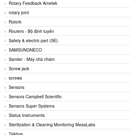
BRAUN Vietnam
Rotary Feedback Ametek
Brinkmann Pumpen
rotary joint
BRONKHORST
Rotork
Brook Instrument
Routers - Bộ định tuyến
Brooks Instrument Vietnam
Safety & electric part (SE)
Buhler
SAMSUNGNECO
BURLING INSTRUMENTS
Sander - Máy chà nhám
Burster
Screw jack
BUSCHJOST
screws
Calectro
Sensors
Campbell Scientific
Sensors Campbell Scientific
Canneed Vietnam
Sensors Super Systems
Cantoni
Status Instruments
CAPS
Sterilization & Cleaning Monitoring MesaLabs
CAREL Parts
Tekhne