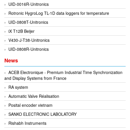
Gasensor
UID-0016R-Unitronics
Gave
Rotronic HygroLog TL-1D data loggers for temperature
Gazex
UID-0808T-Unitronics
GD GODAI ENGINEERING
iX T12B Beijer
GE Panametrics
V430-J-T38-Unitronics
GEDORE
UID-0808R-Unitronics
GEFA PROCESSTECHNIK GMBH
News
Gefran
Gems Sensor
ACEB Electronique - Premium Industrial Time Synchronization
and Display Systems from France
Gemu
RA system
GENEBRE
Automatic Valve Réalisation
Genesislamp
Posital encoder vietnam
Geokon Vietnam
SANKO ELECTRONIC LABOLATORY
GESIPA
Rishabh Instruments
Gessmann