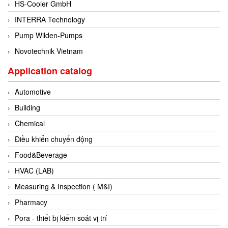
HS-Cooler GmbH
Gestra
INTERRA Technology
GF
Pump Wilden-Pumps
Ghisalba
Novotechnik Vietnam
Gill Instruments
Application catalog
Giovenzana Vietnam
Glamox
Automotive
Glavi
Building
Global Encoder Vietnam
Chemical
Glual
Điều khiển chuyển động
GPA Pump
Food&Beverage
GRAVITY
HVAC (LAB)
Green instruments
Measuring & Inspection ( M&I)
GREYSTONE
Pharmacy
GREYSTONE
Pora - thiết bị kiểm soát vị trí