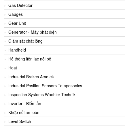
ARCA Regler
Gas Detector
Arcos Hydraulik
Gauges
Ardetem-Sfere-Vietnam
Gear Unit
Argal
Generator - Máy phát điện
AS ENERGI
Giám sát chất lỏng
ASCO CO2
Handheld
Asker
Hệ thống liên lạc nội bộ
AT2E
Heat
ATC Pneumatic
Industrial Brakes Ametek
ATEX System
Industrial Position Sensors Temposonics
ATI - IA
Inspection Systems Woehler Technik
ATI (Analytical Technology Inc)
Inverter - Biến tần
Atos
Khớp nối an toàn
Atrax
Level Switch