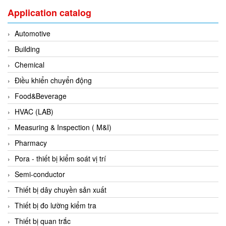
EPC
Application catalog
EPE Process Filters & Accumulators
Automotive
Epro/Emerson
Building
ERE WIRELESS
Chemical
Erhardt-Leimer
Điều khiển chuyển động
Erhardt-Leimer
Food&Beverage
Erhardt-leimer
HVAC (LAB)
ERICHSEN
Measuring & Inspection ( M&I)
Erinda/Delta
Pharmacy
ESA Automation Vietnam
Pora - thiết bị kiểm soát vị trí
Esa Pyronics
Semi-conductor
Euchner
Thiết bị dây chuyền sản xuất
EUCHNER GmbH + Co. KG VietNam
Thiết bị đo lường kiểm tra
Eurotherm Vietnam
Thiết bị quan trắc
Eurovent