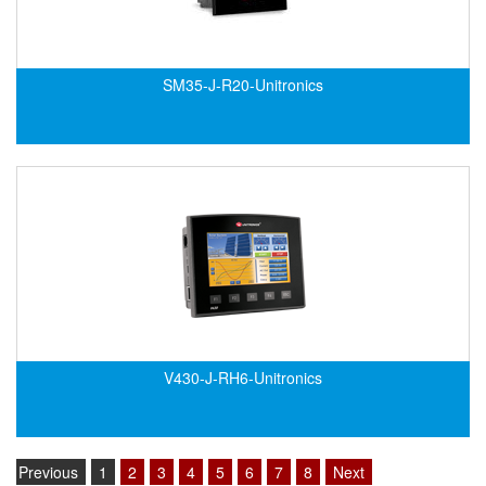
ECKERLE
Ecom-EX
SM35-J-R20-Unitronics
ECONEX
Edward
EES
EGE Elektronik
Eilersen Vietnam
Ekstrom-Carlson
Elands Cable Vietnam
Elap Vietnam
Electro Adda
V430-J-RH6-Unitronics
Electro Industries
Electronic Design System S.R.L Vietnam
Electronics Inc. Viet Nam
Previous
1
2
3
4
5
6
7
8
Next