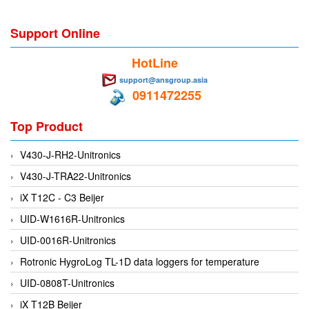
Electro-Sensors Vietnam
Elektrogas Vietnam
Support Online
Elektrophysik Vietnam
HotLine
elesa-ganter
support@ansgroup.asia
ELETTA
0911472255
Elettrotek Kabel
Top Product
ELGO Electronic
ELIS PLZEŇ
V430-J-RH2-Unitronics
ELMEKO
V430-J-TRA22-Unitronics
ELMESS-Thermosystemtechnik
iX T12C - C3 Beijer
Eltex-Elektrostatik
UID-W1616R-Unitronics
Eltherm
UID-0016R-Unitronics
ELTRA Encoder
Rotronic HygroLog TL-1D data loggers for temperature
ELVEM Vietnam
UID-0808T-Unitronics
Emaco
iX T12B Beijer