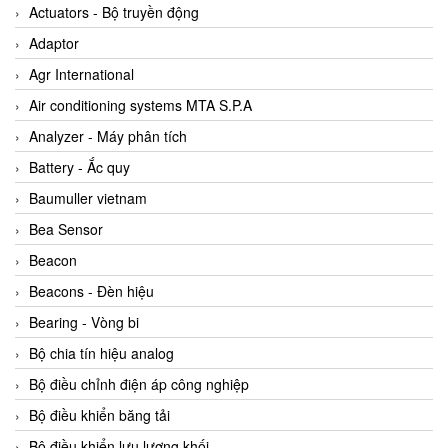
ABB Vietnam
Actuators - Bộ truyền động
AC Infinity Vietnam
Adaptor
AC&E Telecommunications
Agr International
AC&T Vietnam
Air conditioning systems MTA S.P.A
Accepta Vietnam
Analyzer - Máy phân tích
ACCUMAC Vietnam
Battery - Ắc quy
AccuWeb Vietnam
Baumuller vietnam
Acey
Bea Sensor
ACOEM Vietnam
Beacon
ADCA Vietnam
Beacons - Đèn hiệu
ADFweb Vietnam
Bearing - Vòng bi
Adler Vietnam
Bộ chia tín hiệu analog
Ados Vietnam
Bộ điều chỉnh điện áp công nghiệp
Advanced Energy Vietnam
Bộ điều khiển băng tải
Advantech Vietnam
Bộ điều khiển lưu lượng khối