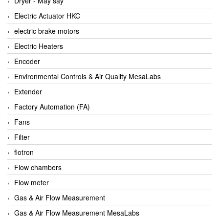
Dryer - Máy sấy
Anritsu
Electric Actuator HKC
ANTEC S.A
electric brake motors
Antico pumps
Electric Heaters
Anybus/ HMS
Encoder
AOBEN
Environmental Controls & Air Quality MesaLabs
Apex Dynamics Vietnam
Extender
Apex Dynamics Vietnam
Factory Automation (FA)
Apiste
Fans
APLISENS VietNam
Filter
Apollo Fire
flotron
Appleton
Flow chambers
AQ Matic
Flow meter
Aqualabo Vietnam
Gas & Air Flow Measurement
Aquametro
Gas & Air Flow Measurement MesaLabs