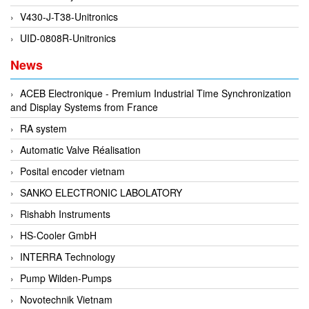
EMC PARTNER
V430-J-T38-Unitronics
EMCSOSIN
UID-0808R-Unitronics
Emerson/Vertiv
News
EMG
ACEB Electronique - Premium Industrial Time Synchronization
Emotron
and Display Systems from France
ENCEL Vietnam
RA system
Endress+Hauser
Automatic Valve Réalisation
Enensys Vietnam
Posital encoder vietnam
Enerdoor
SANKO ELECTRONIC LABOLATORY
Enerpac
Rishabh Instruments
ENERSYS
HS-Cooler GmbH
Enolgas
INTERRA Technology
Envada
Pump Wilden-Pumps
Environmental Compliance Products
Novotechnik Vietnam