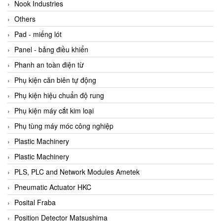
Beijer
Nook Industries
Beinlich-pumps
Others
Beka
Pad - miếng lót
BEKO
Panel - bảng điều khiển
Belimo
Phanh an toàn điện từ
Benetech Vietnam
Phụ kiện căn biên tự động
Bently Nevada
Phụ kiện hiệu chuẩn độ rung
Bentone Vietnam
Phụ kiện máy cắt kim loại
Bernstein Vietnam
Phụ tùng máy móc công nghiệp
Berthold
Plastic Machinery
Bestech
Plastic Machinery
Bestech
PLS, PLC and Network Modules Ametek
BETA
Pneumatic Actuator HKC
Bifold
Posital Fraba
Bihl+wiedemann
Position Detector Matsushima