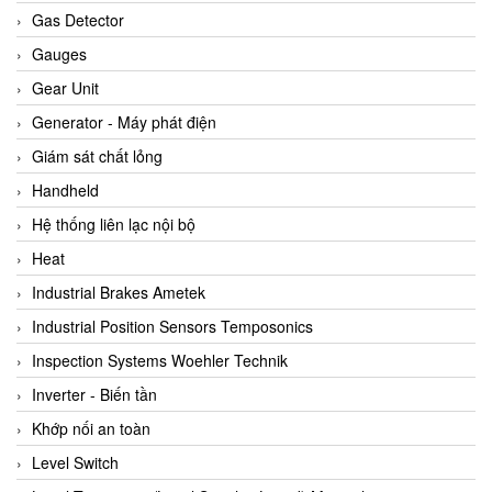
ARCA Regler
Gas Detector
Arcos Hydraulik
Gauges
Ardetem-Sfere-Vietnam
Gear Unit
Argal
Generator - Máy phát điện
AS ENERGI
Giám sát chất lỏng
ASCO CO2
Handheld
Asker
Hệ thống liên lạc nội bộ
AT2E
Heat
ATC Pneumatic
Industrial Brakes Ametek
ATEX System
Industrial Position Sensors Temposonics
ATI - IA
Inspection Systems Woehler Technik
ATI (Analytical Technology Inc)
Inverter - Biến tần
Atos
Khớp nối an toàn
Atrax
Level Switch