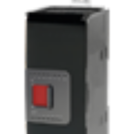
CRYSOUND
CS&P Technologies
CSC
CS-Instrument
cs-instruments
CTC
Cygnus
Cypet Vietnam
Daehan Sensor
Daito Kogyo
Dandong Huayu
Danfoss
Datalogic Vietnam
Datexel
Debron VietNam