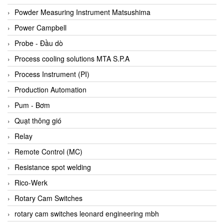
Bihl+wiedemann
Powder Measuring Instrument Matsushima
Bilz
Power Campbell
Binder Connector
Probe - Đầu dò
Biotech
Process cooling solutions MTA S.P.A
BirdX Vietnam
Process Instrument (PI)
BK Vibro
Production Automation
Black Box
Pum - Bơm
BlackBox Vietnam
Quạt thông gió
BLAGDON PUMP
Relay
Bloom Engineering
Remote Control (MC)
Boneng
Resistance spot welding
Bopp & Reuther Messtechnik
Rico-Werk
Bosch
Rotary Cam Switches
Boydcorp
rotary cam switches leonard engineering mbh