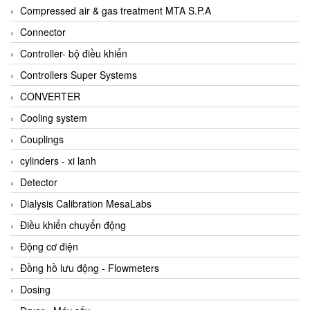
AKUSENSE
Compressed air & gas treatment MTA S.P.A
ALA OFFICINE SPA
Connector
Albrecht-Automatik Viet Nam
Controller- bộ điều khiển
Allen Bradley Vietnam
Controllers Super Systems
Alpha Moisture Vietnam
CONVERTER
Alpha-Achem Vietnam
Cooling system
Alphino
Couplings
ALRE-IT Vietnam
cylinders - xi lanh
Altech
Detector
Amarillo Gear
Dialysis Calibration MesaLabs
Ametek
Điều khiển chuyển động
AMPTRON Vietnam
Động cơ điện
AND Vietnam
Đồng hồ lưu động - Flowmeters
ANDERSON-NEGELE
Dosing
ANDILOG Technologies Vietnam