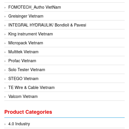
FOMOTECH_Autho VietNam
Greisinger Vietnam
INTEGRAL HYDRAULIK/ Bondioli & Pavesi
King instrument Vietnam
Micropack Vietnam
Multitek Vietnam
Profac Vietnam
Solo Tester Vietnam
STEGO Vietnam
TE Wire & Cable Vietnam
Valcom Vietnam
Woodward Vietnam
Product Categories
3CTEST Vietnam
4B VietNam Vietnam
4.0 Industry