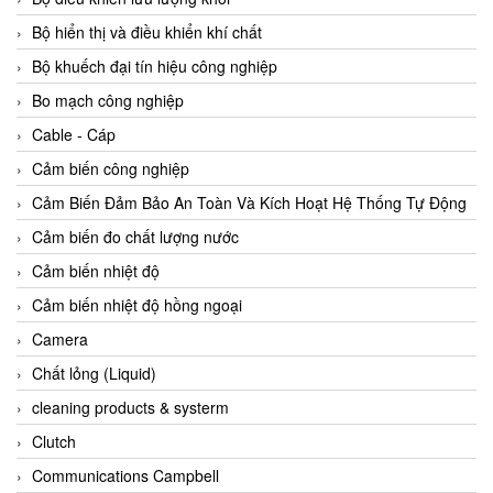
Agate Vietnam
Bộ hiển thị và điều khiển khí chất
AGR International Vietnam
Bộ khuếch đại tín hiệu công nghiệp
Aichi Tokei Denki Vietnam
Bo mạch công nghiệp
Aii Vietnam
Cable - Cáp
AIKOH
Cảm biến công nghiệp
AINUO Vietnam
Cảm Biến Đảm Bảo An Toàn Và Kích Hoạt Hệ Thống Tự Động
AIR MAJOR
Cảm biến đo chất lượng nước
Aira Euro Automation
Cảm biến nhiệt độ
Airtac Vietnam
Cảm biến nhiệt độ hồng ngoại
Airtec Vietnam
Camera
AI-Tek Vietnam
Chất lỏng (Liquid)
Akerstroms Viet Nam
cleaning products & systerm
AKO Armaturen & Separationstechnik
Clutch
AKO Armaturen & Separationstechnik Vietnam
Communications Campbell