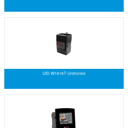
DSTI
DUCATI
Duclean
Dukin Besko
Dunkermotoren
Durag
Dwyer
DYH
Dynisco
UID-W1616T-Unitronics
E+E ELEKTRONIK
E+H
E2S
Earthtech
Eaton
EBMPAPST