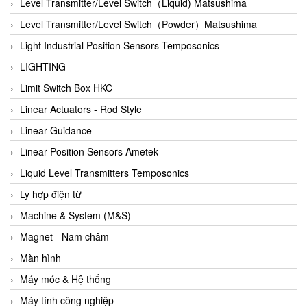
Auma
Level Transmitter/Level Switch（Liquid) Matsushima
Autec
Level Transmitter/Level Switch（Powder）Matsushima
Auto Flow
Light Industrial Position Sensors Temposonics
Automatic valve
LIGHTING
Aventics
Limit Switch Box HKC
Avproglobal
Linear Actuators - Rod Style
Axiomtek
Linear Guidance
AZBIL
Linear Position Sensors Ametek
B&C Electronics
Liquid Level Transmitters Temposonics
B&R
Ly hợp điện từ
Babcok wilcox
Machine & System (M&S)
Baelz Automatic Vietnam
Magnet - Nam châm
Bahr Modultechnik Vietnam
Màn hình
Balluff
Máy móc & Hệ thống
BamBo Vietnam
Máy tính công nghiệp