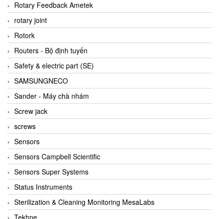
BRAUN Vietnam
Rotary Feedback Ametek
Brinkmann Pumpen
rotary joint
BRONKHORST
Rotork
Brook Instrument
Routers - Bộ định tuyến
Brooks Instrument Vietnam
Safety & electric part (SE)
Buhler
SAMSUNGNECO
BURLING INSTRUMENTS
Sander - Máy chà nhám
Burster
Screw jack
BUSCHJOST
screws
Calectro
Sensors
Campbell Scientific
Sensors Campbell Scientific
Canneed Vietnam
Sensors Super Systems
Cantoni
Status Instruments
CAPS
Sterilization & Cleaning Monitoring MesaLabs
CAREL Parts
Tekhne