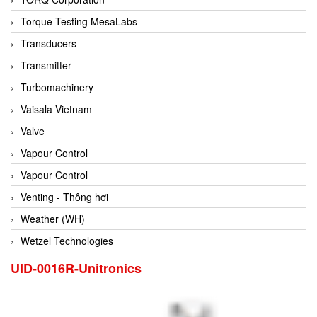
Conch
Torque Testing MesaLabs
Conductix/ WAMPFLER
Transducers
Contrec
Transmitter
Contrinex
Turbomachinery
Control Solution Minesota
Vaisala Vietnam
Copeland
Valve
Cortem
Vapour Control
Cosa Xentaur
Vapour Control
Cosil
Venting - Thông hơi
Coulton
Weather (WH)
Crouzet
Wetzel Technologies
Crowcon
UID-0016R-Unitronics
Crutec Dust Zero Vietnam
Crydom