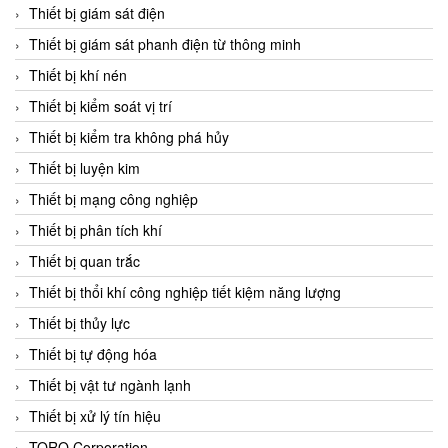
Chromalox
Thiết bị giám sát điện
ChuanYi
Thiết bị giám sát phanh điện từ thông minh
CIC
Thiết bị khí nén
Clage
Thiết bị kiểm soát vị trí
Clake Fololo
Thiết bị kiểm tra không phá hủy
Clark Cooper
Thiết bị luyện kim
CMC Ventilazione
Thiết bị mạng công nghiệp
Coax Valves Inc
Thiết bị phân tích khí
Codel
Thiết bị quan trắc
Cofimco
Thiết bị thổi khí công nghiệp tiết kiệm năng lượng
Coltraco
Thiết bị thủy lực
Comat Releco
Thiết bị tự động hóa
Comax
Thiết bị vật tư ngành lạnh
COMETECH VietNam
Thiết bị xử lý tín hiệu
COMFILE Technology
TORQ Corporation