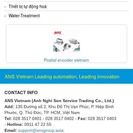
Thiết bị tự động hoá
Evoqua
Water-Treatment
EXAIR
Exergen
Exide Technologies Vietnam
EXOR
FAIRCHILD
r vietnam
SANKO ELECTRONIC L
FANUC
FDM/ F.lli Della Marca Srl
ANS Vietnam Leading automation, Leading innovation
FEIN
Felm
CONTACT INFO
FESTO
ANS Vietnam (Anh Nghi Son Service Trading Co., Ltd.)
Add:
135 Đường số 2, Khu Đô Thị Vạn Phúc, P. Hiệp Bình
FHF (EATON Crouse-Hinds)
Phước, Q. Thủ Đức, TP. HCM
, Việt Nam
Fife/ Maxcess
Tel:
028 3517 0401 - 028 3517 0402 -
Fax:
028 3517 0403
-
Hotline:
0911 47 22 55
Fimet
Email:
support@ansgroup.asia
;