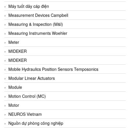
Barel Vietnam
Máy tuốt dây cáp điện
Barksdale
Measurement Devices Campbell
Bartec
Measuring & Inspection (M&I)
Basco
Measuring Instruments Woehler
Baumer
Meter
Baumuller Vietnam
MIDEKER
Baykee
MIDEKER
BBC Bircher Smart Access
Mobile Hydraulics Position Sensors Temposonics
BCS ITALY
Modular Linear Actuators
BEA SENSORS
Module
Beacon Extender
Motion Control (MC)
Beckhoff
Motor
Bedook
NEUROS Vietnam
Bei Sensor
Nguồn dự phòng công nghiệp