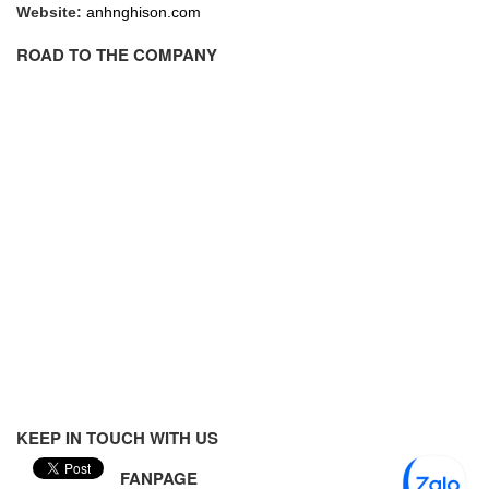
Fine Suntronix
Website:
anhnghison.com
FineTek
ROAD TO THE COMPANY
Finna Sensors Vietnam
Fireye
Fischer
Fisher
FISO Vietnam
FLENDER
Flexaust
Flexim
FLIR
FLOMAG
flotron
KEEP IN TOUCH WITH US
Flow Force/ Super Green Power-Tech
FANPAGE
Floweserve/PMV