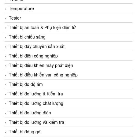
CCS
Temperature
CD Automation
Tester
CEAG Sicherheitst
Thiết bị an toàn & Phụ kiện điện tử
CEIA Vietnam
Thiết bị chiếu sáng
Celduc Vietnam
Thiết bị dây chuyền sản xuất
Cemb
Thiết bị điện công nghiệp
Centec GmbH
Thiết bị điều khiển máy phát điện
CEQUBE
Thiết bị điều khiển van công nghiệp
CHAUVIN ARNOUX
Thiết bị đo độ ẩm
Checkline
Thiết bị đo lường & Kiểm tra
Chino
Thiết bị đo lường chất lượng
Chiyoda Seiki
Thiết bị đo lường điện
Chiyoda-Tsusho
Thiết bị đo lường và kiểm tra
Chongqing Huaneng
Thiết bị đóng gói