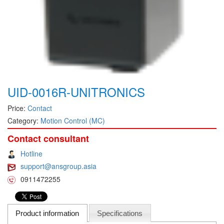
DEIF
Delmhorst VietNam
DELTA
Delta Ohm
Delta sensor
UID-0016R-UNITRONICS
Delta-mobrey
Price:
Contact
DEMA Engineering/ Foam- IT
Category:
Motion Control (MC)
DESAX
Contact consultant
DET-TRONICS
Hotline
Deublin
support@ansgroup.asia
Diakont
0911472255
Dias Infrared
DINA Elektronik
Product information
Specifications
Dinel