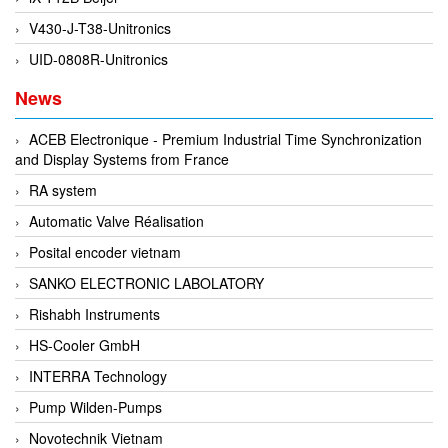
Di-Soric
V430-J-T38-Unitronics
Di-Soric
UID-0808R-Unitronics
Dixon Valve
News
Doctor Led Vietnam
ACEB Electronique - Premium Industrial Time Synchronization
DOLD - Autho ANS
and Display Systems from France
Dold Vietnam
RA system
Dongdo Tech
Automatic Valve Réalisation
Donghwa Valve
Posital encoder vietnam
Dongkun
SANKO ELECTRONIC LABOLATORY
Dosing Pump
Rishabh Instruments
DR. NEUMANN Peltier-Technik
HS-Cooler GmbH
Driesen Kern
INTERRA Technology
Dropsa Vietnam
Pump Wilden-Pumps
Druck
Novotechnik Vietnam