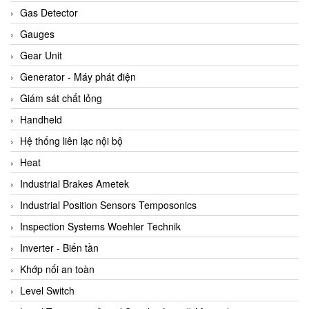
ARCA Regler
Gas Detector
Arcos Hydraulik
Gauges
Ardetem-Sfere-Vietnam
Gear Unit
Argal
Generator - Máy phát điện
AS ENERGI
Giám sát chất lỏng
ASCO CO2
Handheld
Asker
Hệ thống liên lạc nội bộ
AT2E
Heat
ATC Pneumatic
Industrial Brakes Ametek
ATEX System
Industrial Position Sensors Temposonics
ATI - IA
Inspection Systems Woehler Technik
ATI (Analytical Technology Inc)
Inverter - Biến tần
Atos
Khớp nối an toàn
Atrax
Level Switch