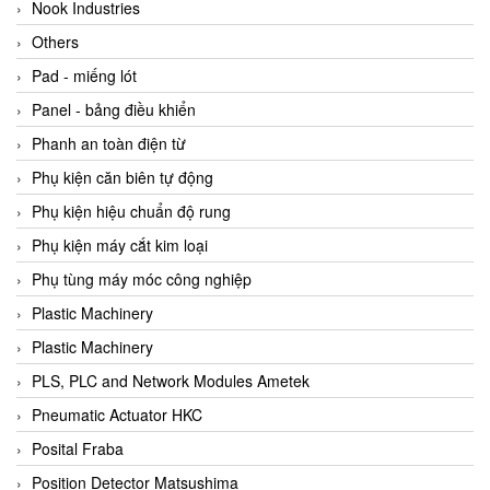
Beijer
Nook Industries
Beinlich-pumps
Others
Beka
Pad - miếng lót
BEKO
Panel - bảng điều khiển
Belimo
Phanh an toàn điện từ
Benetech Vietnam
Phụ kiện căn biên tự động
Bently Nevada
Phụ kiện hiệu chuẩn độ rung
Bentone Vietnam
Phụ kiện máy cắt kim loại
Bernstein Vietnam
Phụ tùng máy móc công nghiệp
Berthold
Plastic Machinery
Bestech
Plastic Machinery
Bestech
PLS, PLC and Network Modules Ametek
BETA
Pneumatic Actuator HKC
Bifold
Posital Fraba
Bihl+wiedemann
Position Detector Matsushima