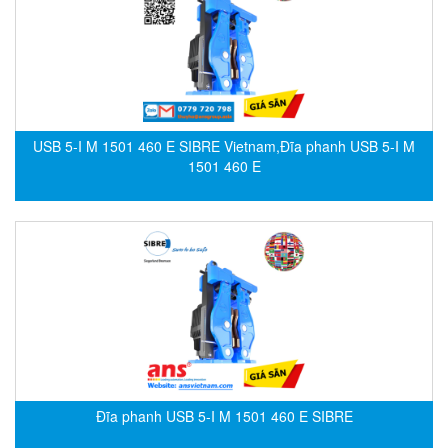
CRYSOUND
CS&P Technologies
CSC
CS-Instrument
cs-instruments
USB 5-I M 1501 460 E SIBRE Vietnam,Đĩa phanh USB 5-I M
1501 460 E
CTC
Cygnus
Cypet Vietnam
Daehan Sensor
Daito Kogyo
Dandong Huayu
Danfoss
Datalogic Vietnam
Đĩa phanh USB 5-I M 1501 460 E SIBRE
Datexel
Debron VietNam