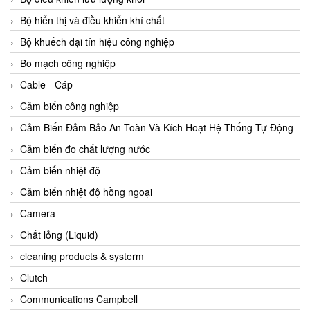
Agate Vietnam
Bộ hiển thị và điều khiển khí chất
AGR International Vietnam
Bộ khuếch đại tín hiệu công nghiệp
Aichi Tokei Denki Vietnam
Bo mạch công nghiệp
Aii Vietnam
Cable - Cáp
AIKOH
Cảm biến công nghiệp
AINUO Vietnam
Cảm Biến Đảm Bảo An Toàn Và Kích Hoạt Hệ Thống Tự Động
AIR MAJOR
Cảm biến đo chất lượng nước
Aira Euro Automation
Cảm biến nhiệt độ
Airtac Vietnam
Cảm biến nhiệt độ hồng ngoại
Airtec Vietnam
Camera
AI-Tek Vietnam
Chất lỏng (Liquid)
Akerstroms Viet Nam
cleaning products & systerm
AKO Armaturen & Separationstechnik
Clutch
AKO Armaturen & Separationstechnik Vietnam
Communications Campbell