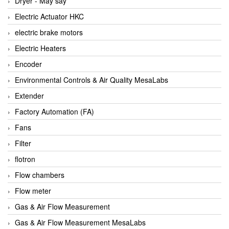
Dryer - Máy sấy
Anritsu
Electric Actuator HKC
ANTEC S.A
electric brake motors
Antico pumps
Electric Heaters
Anybus/ HMS
Encoder
AOBEN
Environmental Controls & Air Quality MesaLabs
Apex Dynamics Vietnam
Extender
Apex Dynamics Vietnam
Factory Automation (FA)
Apiste
Fans
APLISENS VietNam
Filter
Apollo Fire
flotron
Appleton
Flow chambers
AQ Matic
Flow meter
Aqualabo Vietnam
Gas & Air Flow Measurement
Aquametro
Gas & Air Flow Measurement MesaLabs