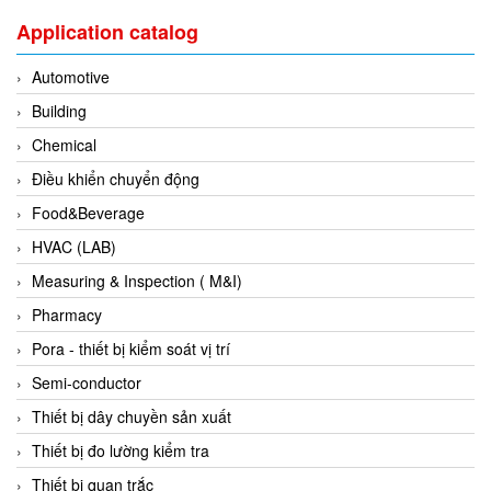
DSTI
Application catalog
DUCATI
Duclean
Automotive
Dukin Besko
Building
Dunkermotoren
Chemical
Durag
Điều khiển chuyển động
Dwyer
Food&Beverage
DYH
HVAC (LAB)
Dynisco
Measuring & Inspection ( M&I)
E+E ELEKTRONIK
Pharmacy
E+H
Pora - thiết bị kiểm soát vị trí
E2S
Semi-conductor
Earthtech
Thiết bị dây chuyền sản xuất
Eaton
Thiết bị đo lường kiểm tra
EBMPAPST
Thiết bị quan trắc