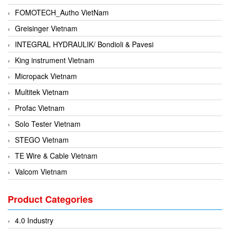
FOMOTECH_Autho VietNam
Greisinger Vietnam
INTEGRAL HYDRAULIK/ Bondioli & Pavesi
King instrument Vietnam
Micropack Vietnam
Multitek Vietnam
Profac Vietnam
Solo Tester Vietnam
STEGO Vietnam
TE Wire & Cable Vietnam
Valcom Vietnam
Woodward Vietnam
Product Categories
3CTEST Vietnam
4B VietNam Vietnam
4.0 Industry