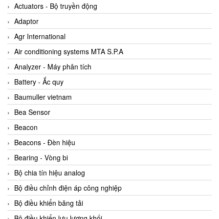
ABB Vietnam
Actuators - Bộ truyền động
AC Infinity Vietnam
Adaptor
AC&E Telecommunications
Agr International
AC&T Vietnam
Air conditioning systems MTA S.P.A
Accepta Vietnam
Analyzer - Máy phân tích
ACCUMAC Vietnam
Battery - Ắc quy
AccuWeb Vietnam
Baumuller vietnam
Acey
Bea Sensor
ACOEM Vietnam
Beacon
ADCA Vietnam
Beacons - Đèn hiệu
ADFweb Vietnam
Bearing - Vòng bi
Adler Vietnam
Bộ chia tín hiệu analog
Ados Vietnam
Bộ điều chỉnh điện áp công nghiệp
Advanced Energy Vietnam
Bộ điều khiển băng tải
Advantech Vietnam
Bộ điều khiển lưu lượng khối