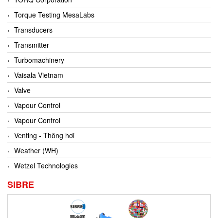
Conch
Torque Testing MesaLabs
Conductix/ WAMPFLER
Transducers
Contrec
Transmitter
Contrinex
Turbomachinery
Control Solution Minesota
Vaisala Vietnam
Copeland
Valve
Cortem
Vapour Control
Cosa Xentaur
Vapour Control
Cosil
Venting - Thông hơi
Coulton
Weather (WH)
Crouzet
Wetzel Technologies
Crowcon
SIBRE
Crutec Dust Zero Vietnam
Crydom