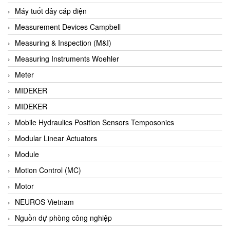
Barel Vietnam
Máy tuốt dây cáp điện
Barksdale
Measurement Devices Campbell
Bartec
Measuring & Inspection (M&I)
Basco
Measuring Instruments Woehler
Baumer
Meter
Baumuller Vietnam
MIDEKER
Baykee
MIDEKER
BBC Bircher Smart Access
Mobile Hydraulics Position Sensors Temposonics
BCS ITALY
Modular Linear Actuators
BEA SENSORS
Module
Beacon Extender
Motion Control (MC)
Beckhoff
Motor
Bedook
NEUROS Vietnam
Bei Sensor
Nguồn dự phòng công nghiệp