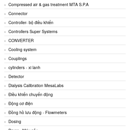
AKUSENSE
Compressed air & gas treatment MTA S.P.A
ALA OFFICINE SPA
Connector
Albrecht-Automatik Viet Nam
Controller- bộ điều khiển
Allen Bradley Vietnam
Controllers Super Systems
Alpha Moisture Vietnam
CONVERTER
Alpha-Achem Vietnam
Cooling system
Alphino
Couplings
ALRE-IT Vietnam
cylinders - xi lanh
Altech
Detector
Amarillo Gear
Dialysis Calibration MesaLabs
Ametek
Điều khiển chuyển động
AMPTRON Vietnam
Động cơ điện
AND Vietnam
Đồng hồ lưu động - Flowmeters
ANDERSON-NEGELE
Dosing
ANDILOG Technologies Vietnam