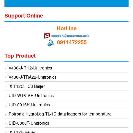
DEIF
Support Online
Delmhorst VietNam
HotLine
DELTA
support@ansgroup.asia
Delta Ohm
0911472255
Delta sensor
Top Product
Delta-mobrey
DEMA Engineering/ Foam- IT
V430-J-RH2-Unitronics
DESAX
V430-J-TRA22-Unitronics
DET-TRONICS
iX T12C - C3 Beijer
Deublin
UID-W1616R-Unitronics
Diakont
UID-0016R-Unitronics
Dias Infrared
Rotronic HygroLog TL-1D data loggers for temperature
DINA Elektronik
UID-0808T-Unitronics
Dinel
iX T12B Beijer