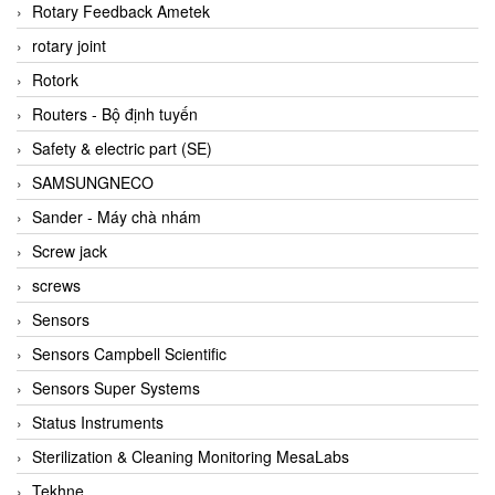
BRAUN Vietnam
Rotary Feedback Ametek
Brinkmann Pumpen
rotary joint
BRONKHORST
Rotork
Brook Instrument
Routers - Bộ định tuyến
Brooks Instrument Vietnam
Safety & electric part (SE)
Buhler
SAMSUNGNECO
BURLING INSTRUMENTS
Sander - Máy chà nhám
Burster
Screw jack
BUSCHJOST
screws
Calectro
Sensors
Campbell Scientific
Sensors Campbell Scientific
Canneed Vietnam
Sensors Super Systems
Cantoni
Status Instruments
CAPS
Sterilization & Cleaning Monitoring MesaLabs
CAREL Parts
Tekhne