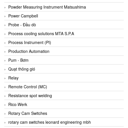
Bihl+wiedemann
Powder Measuring Instrument Matsushima
Bilz
Power Campbell
Binder Connector
Probe - Đầu dò
Biotech
Process cooling solutions MTA S.P.A
BirdX Vietnam
Process Instrument (PI)
BK Vibro
Production Automation
Black Box
Pum - Bơm
BlackBox Vietnam
Quạt thông gió
BLAGDON PUMP
Relay
Bloom Engineering
Remote Control (MC)
Boneng
Resistance spot welding
Bopp & Reuther Messtechnik
Rico-Werk
Bosch
Rotary Cam Switches
Boydcorp
rotary cam switches leonard engineering mbh