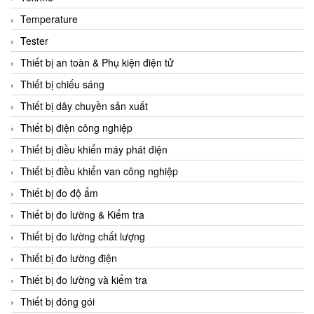
CCS
Temperature
CD Automation
Tester
CEAG Sicherheitst
Thiết bị an toàn & Phụ kiện điện tử
CEIA Vietnam
Thiết bị chiếu sáng
Celduc Vietnam
Thiết bị dây chuyền sản xuất
Cemb
Thiết bị điện công nghiệp
Centec GmbH
Thiết bị điều khiển máy phát điện
CEQUBE
Thiết bị điều khiển van công nghiệp
CHAUVIN ARNOUX
Thiết bị đo độ ẩm
Checkline
Thiết bị đo lường & Kiểm tra
Chino
Thiết bị đo lường chất lượng
Chiyoda Seiki
Thiết bị đo lường điện
Chiyoda-Tsusho
Thiết bị đo lường và kiểm tra
Chongqing Huaneng
Thiết bị đóng gói