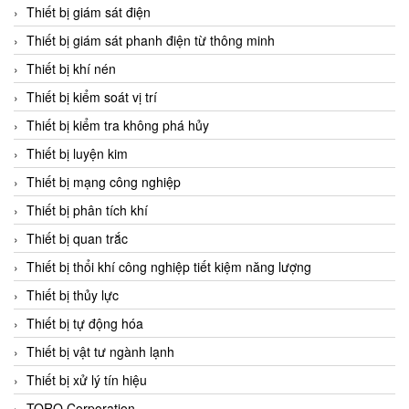
Chromalox
Thiết bị giám sát điện
ChuanYi
Thiết bị giám sát phanh điện từ thông minh
CIC
Thiết bị khí nén
Clage
Thiết bị kiểm soát vị trí
Clake Fololo
Thiết bị kiểm tra không phá hủy
Clark Cooper
Thiết bị luyện kim
CMC Ventilazione
Thiết bị mạng công nghiệp
Coax Valves Inc
Thiết bị phân tích khí
Codel
Thiết bị quan trắc
Cofimco
Thiết bị thổi khí công nghiệp tiết kiệm năng lượng
Coltraco
Thiết bị thủy lực
Comat Releco
Thiết bị tự động hóa
Comax
Thiết bị vật tư ngành lạnh
COMETECH VietNam
Thiết bị xử lý tín hiệu
COMFILE Technology
TORQ Corporation