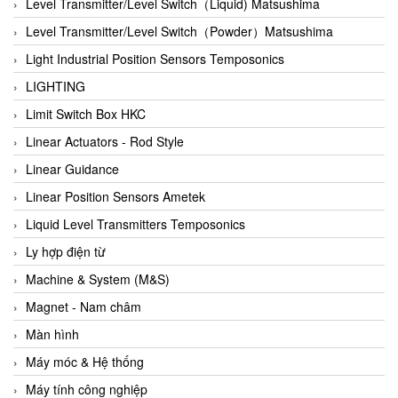
Auma
Level Transmitter/Level Switch（Liquid) Matsushima
Autec
Level Transmitter/Level Switch（Powder）Matsushima
Auto Flow
Light Industrial Position Sensors Temposonics
Automatic valve
LIGHTING
Aventics
Limit Switch Box HKC
Avproglobal
Linear Actuators - Rod Style
Axiomtek
Linear Guidance
AZBIL
Linear Position Sensors Ametek
B&C Electronics
Liquid Level Transmitters Temposonics
B&R
Ly hợp điện từ
Babcok wilcox
Machine & System (M&S)
Baelz Automatic Vietnam
Magnet - Nam châm
Bahr Modultechnik Vietnam
Màn hình
Balluff
Máy móc & Hệ thống
BamBo Vietnam
Máy tính công nghiệp