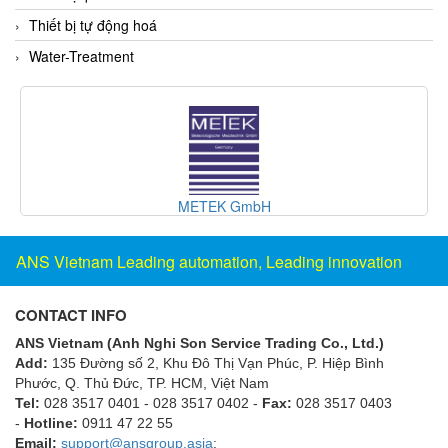
ECKERLE
Thiết bị tự động hoá
Ecom-EX
Water-Treatment
ECONEX
Edward
EES
EGE Elektronik
Eilersen Vietnam
METEK GmbH
Ekstrom-Carlson
ANS Vietnam Leading automation, Leading innovation
Elands Cable Vietnam
Elap Vietnam
CONTACT INFO
Electro Adda
ANS Vietnam (Anh Nghi Son Service Trading Co., Ltd.)
Electro Industries
Add:
135 Đường số 2, Khu Đô Thị Vạn Phúc, P. Hiệp Bình
Phước, Q. Thủ Đức, TP. HCM
, Việt Nam
Electronic Design System S.R.L Vietnam
Tel:
028 3517 0401 - 028 3517 0402 -
Fax:
028 3517 0403
Electronics Inc. Viet Nam
-
Hotline:
0911 47 22 55
Email:
support@ansgroup.asia
;