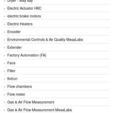
Dryer - Máy sấy
Anritsu
Electric Actuator HKC
ANTEC S.A
electric brake motors
Antico pumps
Electric Heaters
Anybus/ HMS
Encoder
AOBEN
Environmental Controls & Air Quality MesaLabs
Apex Dynamics Vietnam
Extender
Apex Dynamics Vietnam
Factory Automation (FA)
Apiste
Fans
APLISENS VietNam
Filter
Apollo Fire
flotron
Appleton
Flow chambers
AQ Matic
Flow meter
Aqualabo Vietnam
Gas & Air Flow Measurement
Aquametro
Gas & Air Flow Measurement MesaLabs