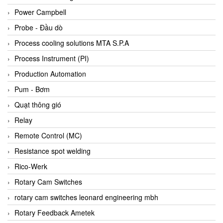
Bihl+wiedemann
Power Campbell
Bilz
Probe - Đầu dò
Binder Connector
Process cooling solutions MTA S.P.A
Biotech
Process Instrument (PI)
BirdX Vietnam
Production Automation
BK Vibro
Pum - Bơm
Black Box
Quạt thông gió
BlackBox Vietnam
Relay
BLAGDON PUMP
Remote Control (MC)
Bloom Engineering
Resistance spot welding
Boneng
Rico-Werk
Bopp & Reuther Messtechnik
Rotary Cam Switches
Bosch
rotary cam switches leonard engineering mbh
Boydcorp
Rotary Feedback Ametek