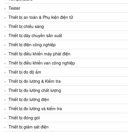
CCS
Tester
CD Automation
Thiết bị an toàn & Phụ kiện điện tử
CEAG Sicherheitst
Thiết bị chiếu sáng
CEIA Vietnam
Thiết bị dây chuyền sản xuất
Celduc Vietnam
Thiết bị điện công nghiệp
Cemb
Thiết bị điều khiển máy phát điện
Centec GmbH
Thiết bị điều khiển van công nghiệp
CEQUBE
Thiết bị đo độ ẩm
CHAUVIN ARNOUX
Thiết bị đo lường & Kiểm tra
Checkline
Thiết bị đo lường chất lượng
Chino
Thiết bị đo lường điện
Chiyoda Seiki
Thiết bị đo lường và kiểm tra
Chiyoda-Tsusho
Thiết bị đóng gói
Chongqing Huaneng
Thiết bị giám sát điện