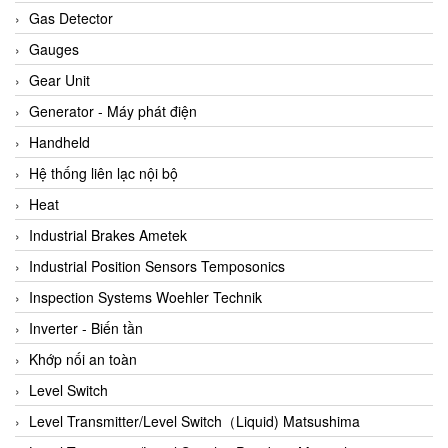
ARCA Regler
Gas Detector
Arcos Hydraulik
Gauges
Ardetem-Sfere-Vietnam
Gear Unit
Argal
Generator - Máy phát điện
AS ENERGI
Handheld
ASCO CO2
Hệ thống liên lạc nội bộ
Asker
Heat
AT2E
Industrial Brakes Ametek
ATC Pneumatic
Industrial Position Sensors Temposonics
ATEX System
Inspection Systems Woehler Technik
ATI - IA
Inverter - Biến tần
ATI (Analytical Technology Inc)
Khớp nối an toàn
Atos
Level Switch
Atrax
Level Transmitter/Level Switch（Liquid) Matsushima