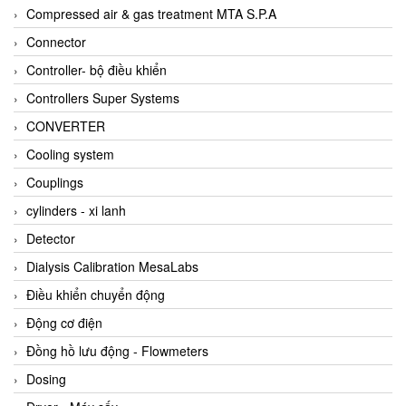
AKUSENSE
Compressed air & gas treatment MTA S.P.A
ALA OFFICINE SPA
Connector
Albrecht-Automatik Viet Nam
Controller- bộ điều khiển
Allen Bradley Vietnam
Controllers Super Systems
Alpha Moisture Vietnam
CONVERTER
Alpha-Achem Vietnam
Cooling system
Alphino
Couplings
ALRE-IT Vietnam
cylinders - xi lanh
Altech
Detector
Amarillo Gear
Dialysis Calibration MesaLabs
Ametek
Điều khiển chuyển động
AMPTRON Vietnam
Động cơ điện
AND Vietnam
Đồng hồ lưu động - Flowmeters
ANDERSON-NEGELE
Dosing
ANDILOG Technologies Vietnam