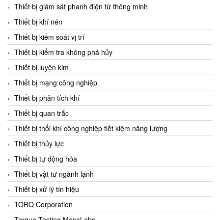
Chromalox
Thiết bị giám sát phanh điện từ thông minh
ChuanYi
Thiết bị khí nén
CIC
Thiết bị kiểm soát vị trí
Clage
Thiết bị kiểm tra không phá hủy
Clake Fololo
Thiết bị luyện kim
Clark Cooper
Thiết bị mạng công nghiệp
CMC Ventilazione
Thiết bị phân tích khí
Coax Valves Inc
Thiết bị quan trắc
Codel
Thiết bị thổi khí công nghiệp tiết kiệm năng lượng
Cofimco
Thiết bị thủy lực
Coltraco
Thiết bị tự động hóa
Comat Releco
Thiết bị vật tư ngành lạnh
Comax
Thiết bị xử lý tín hiệu
COMETECH VietNam
TORQ Corporation
COMFILE Technology
Torque Testing MesaLabs