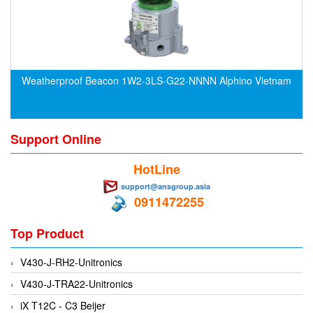
CRYSOUND
CS&P Technologies
CSC
CS-Instrument
Weatherproof Beacon 1W2-3LS-G22-NNNN Alphino Vietnam
cs-instruments
CTC
Support Online
Cygnus
Cypet Vietnam
HotLine
Daehan Sensor
support@ansgroup.asia
0911472255
Daito Kogyo
Dandong Huayu
Top Product
Danfoss
V430-J-RH2-Unitronics
Datalogic Vietnam
V430-J-TRA22-Unitronics
Datexel
iX T12C - C3 Beijer
Debron VietNam