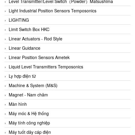
Auma
Level Transmitter/Level Switch（Powder）Matsushima
Autec
Light Industrial Position Sensors Temposonics
Auto Flow
LIGHTING
Automatic valve
Limit Switch Box HKC
Aventics
Linear Actuators - Rod Style
Avproglobal
Linear Guidance
Axiomtek
Linear Position Sensors Ametek
AZBIL
Liquid Level Transmitters Temposonics
B&C Electronics
Ly hợp điện từ
B&R
Machine & System (M&S)
Babcok wilcox
Magnet - Nam châm
Baelz Automatic Vietnam
Màn hình
Bahr Modultechnik Vietnam
Máy móc & Hệ thống
Balluff
Máy tính công nghiệp
BamBo Vietnam
Máy tuốt dây cáp điện