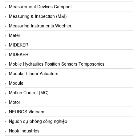
Barel Vietnam
Measurement Devices Campbell
Barksdale
Measuring & Inspection (M&I)
Bartec
Measuring Instruments Woehler
Basco
Meter
Baumer
MIDEKER
Baumuller Vietnam
MIDEKER
Baykee
Mobile Hydraulics Position Sensors Temposonics
BBC Bircher Smart Access
Modular Linear Actuators
BCS ITALY
Module
BEA SENSORS
Motion Control (MC)
Beacon Extender
Motor
Beckhoff
NEUROS Vietnam
Bedook
Nguồn dự phòng công nghiệp
Bei Sensor
Nook Industries