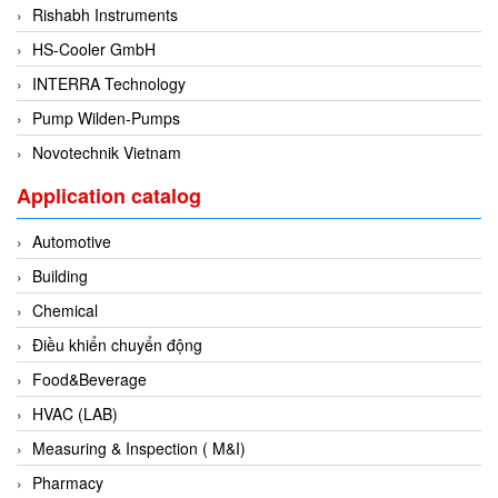
Rishabh Instruments
Di-Soric
HS-Cooler GmbH
Di-Soric
INTERRA Technology
Dixon Valve
Pump Wilden-Pumps
Doctor Led Vietnam
Novotechnik Vietnam
DOLD - Autho ANS
Dold Vietnam
Application catalog
Dongdo Tech
Automotive
Donghwa Valve
Building
Dongkun
Chemical
Dosing Pump
Điều khiển chuyển động
DR. NEUMANN Peltier-Technik
Food&Beverage
Driesen Kern
HVAC (LAB)
Dropsa Vietnam
Measuring & Inspection ( M&I)
Druck
Pharmacy