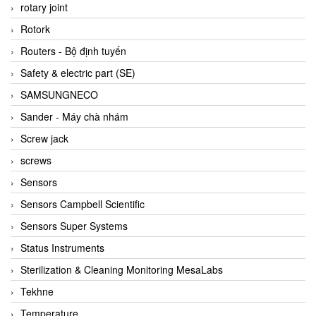
BRAUN Vietnam
rotary joint
Brinkmann Pumpen
Rotork
BRONKHORST
Routers - Bộ định tuyến
Brook Instrument
Safety & electric part (SE)
Brooks Instrument Vietnam
SAMSUNGNECO
Buhler
Sander - Máy chà nhám
BURLING INSTRUMENTS
Screw jack
Burster
screws
BUSCHJOST
Sensors
Calectro
Sensors Campbell Scientific
Campbell Scientific
Sensors Super Systems
Canneed Vietnam
Status Instruments
Cantoni
Sterilization & Cleaning Monitoring MesaLabs
CAPS
Tekhne
CAREL Parts
Temperature