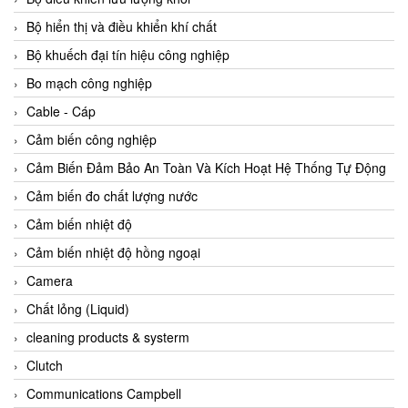
Agate Vietnam
Bộ hiển thị và điều khiển khí chất
AGR International Vietnam
Bộ khuếch đại tín hiệu công nghiệp
Aichi Tokei Denki Vietnam
Bo mạch công nghiệp
Aii Vietnam
Cable - Cáp
AIKOH
Cảm biến công nghiệp
AINUO Vietnam
Cảm Biến Đảm Bảo An Toàn Và Kích Hoạt Hệ Thống Tự Động
AIR MAJOR
Cảm biến đo chất lượng nước
Aira Euro Automation
Cảm biến nhiệt độ
Airtac Vietnam
Cảm biến nhiệt độ hồng ngoại
Airtec Vietnam
Camera
AI-Tek Vietnam
Chất lỏng (Liquid)
Akerstroms Viet Nam
cleaning products & systerm
AKO Armaturen & Separationstechnik
Clutch
AKO Armaturen & Separationstechnik Vietnam
Communications Campbell