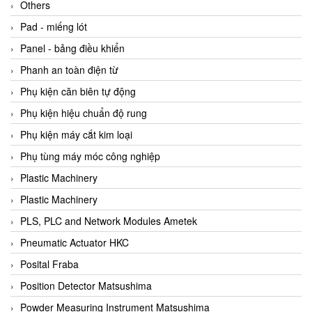
Beijer
Others
Beinlich-pumps
Pad - miếng lót
Beka
Panel - bảng điều khiển
BEKO
Phanh an toàn điện từ
Belimo
Phụ kiện căn biên tự động
Benetech Vietnam
Phụ kiện hiệu chuẩn độ rung
Bently Nevada
Phụ kiện máy cắt kim loại
Bentone Vietnam
Phụ tùng máy móc công nghiệp
Bernstein Vietnam
Plastic Machinery
Berthold
Plastic Machinery
Bestech
PLS, PLC and Network Modules Ametek
Bestech
Pneumatic Actuator HKC
BETA
Posital Fraba
Bifold
Position Detector Matsushima
Bihl+wiedemann
Powder Measuring Instrument Matsushima