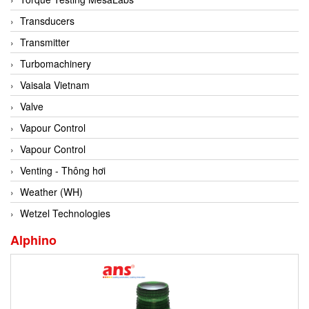
Conch
Transducers
Conductix/ WAMPFLER
Transmitter
Contrec
Turbomachinery
Contrinex
Vaisala Vietnam
Control Solution Minesota
Valve
Copeland
Vapour Control
Cortem
Vapour Control
Cosa Xentaur
Venting - Thông hơi
Cosil
Weather (WH)
Coulton
Wetzel Technologies
Crouzet
Alphino
Crowcon
Crutec Dust Zero Vietnam
Crydom