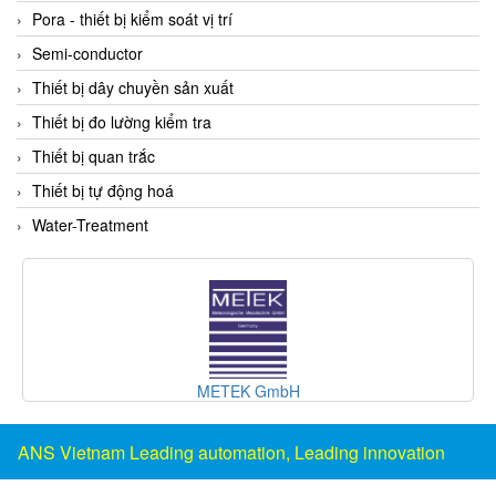
DSTI
Pora - thiết bị kiểm soát vị trí
DUCATI
Semi-conductor
Duclean
Thiết bị dây chuyền sản xuất
Dukin Besko
Thiết bị đo lường kiểm tra
Dunkermotoren
Thiết bị quan trắc
Durag
Thiết bị tự động hoá
Dwyer
Water-Treatment
DYH
Dynisco
E+E ELEKTRONIK
E+H
E2S
METEK GmbH
Earthtech
Eaton
ANS Vietnam Leading automation, Leading innovation
EBMPAPST