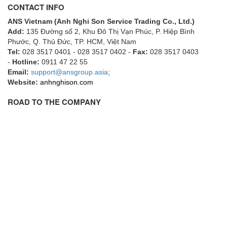
CONTACT INFO
ECKERLE
ANS Vietnam (Anh Nghi Son Service Trading Co., Ltd.)
Ecom-EX
Add:
135 Đường số 2, Khu Đô Thị Vạn Phúc, P. Hiệp Bình
ECONEX
Phước, Q. Thủ Đức, TP. HCM
, Việt Nam
Tel:
028 3517 0401 - 028 3517 0402 -
Fax:
028 3517 0403
Edward
-
Hotline:
0911 47 22 55
Email:
EES
support@ansgroup.asia
;
Website:
anhnghison.com
EGE Elektronik
ROAD TO THE COMPANY
Eilersen Vietnam
Ekstrom-Carlson
Elands Cable Vietnam
Elap Vietnam
Electro Adda
Electro Industries
Electronic Design System S.R.L Vietnam
Electronics Inc. Viet Nam