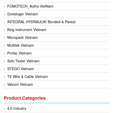
FOMOTECH_Autho VietNam
Greisinger Vietnam
INTEGRAL HYDRAULIK/ Bondioli & Pavesi
King instrument Vietnam
Micropack Vietnam
Multitek Vietnam
Profac Vietnam
Solo Tester Vietnam
STEGO Vietnam
TE Wire & Cable Vietnam
Valcom Vietnam
Woodward Vietnam
Product Categories
3CTEST Vietnam
4B VietNam Vietnam
4.0 Industry