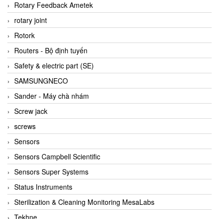
BRAUN Vietnam
Rotary Feedback Ametek
Brinkmann Pumpen
rotary joint
BRONKHORST
Rotork
Brook Instrument
Routers - Bộ định tuyến
Brooks Instrument Vietnam
Safety & electric part (SE)
Buhler
SAMSUNGNECO
BURLING INSTRUMENTS
Sander - Máy chà nhám
Burster
Screw jack
BUSCHJOST
screws
Calectro
Sensors
Campbell Scientific
Sensors Campbell Scientific
Canneed Vietnam
Sensors Super Systems
Cantoni
Status Instruments
CAPS
Sterilization & Cleaning Monitoring MesaLabs
CAREL Parts
Tekhne