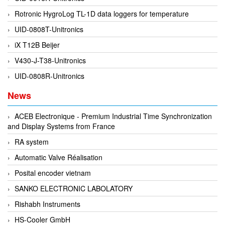
DSTI
Rotronic HygroLog TL-1D data loggers for temperature
DUCATI
UID-0808T-Unitronics
Duclean
iX T12B Beijer
Dukin Besko
V430-J-T38-Unitronics
Dunkermotoren
UID-0808R-Unitronics
Durag
News
Dwyer
DYH
ACEB Electronique - Premium Industrial Time Synchronization
and Display Systems from France
Dynisco
E+E ELEKTRONIK
RA system
E+H
Automatic Valve Réalisation
E2S
Posital encoder vietnam
Earthtech
SANKO ELECTRONIC LABOLATORY
Eaton
Rishabh Instruments
EBMPAPST
HS-Cooler GmbH