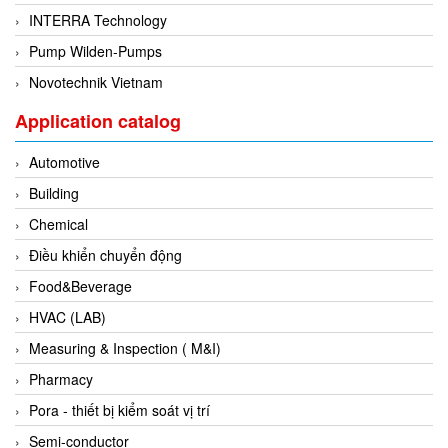
ECKERLE
INTERRA Technology
Ecom-EX
Pump Wilden-Pumps
ECONEX
Novotechnik Vietnam
Edward
Application catalog
EES
Automotive
EGE Elektronik
Building
Eilersen Vietnam
Chemical
Ekstrom-Carlson
Điều khiển chuyển động
Elands Cable Vietnam
Food&Beverage
Elap Vietnam
HVAC (LAB)
Electro Adda
Measuring & Inspection ( M&I)
Electro Industries
Pharmacy
Electronic Design System S.R.L Vietnam
Pora - thiết bị kiểm soát vị trí
Electronics Inc. Viet Nam
Semi-conductor