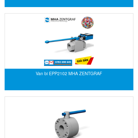
DEIF
Delmhorst VietNam
DELTA
Delta Ohm
Delta sensor
Delta-mobrey
DEMA Engineering/ Foam- IT
Van bi EPP2102 MHA ZENTGRAF
DESAX
DET-TRONICS
Deublin
Diakont
Dias Infrared
DINA Elektronik
Dinel