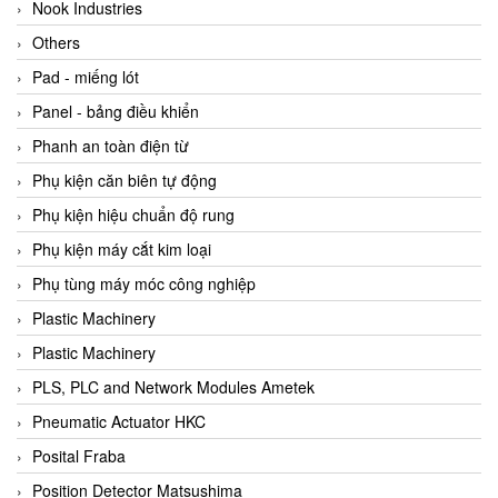
Beijer
Nook Industries
Beinlich-pumps
Others
Beka
Pad - miếng lót
BEKO
Panel - bảng điều khiển
Belimo
Phanh an toàn điện từ
Benetech Vietnam
Phụ kiện căn biên tự động
Bently Nevada
Phụ kiện hiệu chuẩn độ rung
Bentone Vietnam
Phụ kiện máy cắt kim loại
Bernstein Vietnam
Phụ tùng máy móc công nghiệp
Berthold
Plastic Machinery
Bestech
Plastic Machinery
Bestech
PLS, PLC and Network Modules Ametek
BETA
Pneumatic Actuator HKC
Bifold
Posital Fraba
Bihl+wiedemann
Position Detector Matsushima