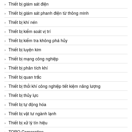
Chromalox
Thiết bị giám sát điện
ChuanYi
Thiết bị giám sát phanh điện từ thông minh
CIC
Thiết bị khí nén
Clage
Thiết bị kiểm soát vị trí
Clake Fololo
Thiết bị kiểm tra không phá hủy
Clark Cooper
Thiết bị luyện kim
CMC Ventilazione
Thiết bị mạng công nghiệp
Coax Valves Inc
Thiết bị phân tích khí
Codel
Thiết bị quan trắc
Cofimco
Thiết bị thổi khí công nghiệp tiết kiệm năng lượng
Coltraco
Thiết bị thủy lực
Comat Releco
Thiết bị tự động hóa
Comax
Thiết bị vật tư ngành lạnh
COMETECH VietNam
Thiết bị xử lý tín hiệu
COMFILE Technology
TORQ Corporation