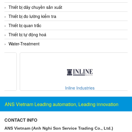
Electro-Sensors Vietnam
Thiết bị dây chuyền sản xuất
Elektrogas Vietnam
Thiết bị đo lường kiểm tra
Elektrophysik Vietnam
Thiết bị quan trắc
elesa-ganter
Thiết bị tự động hoá
ELETTA
Water-Treatment
Elettrotek Kabel
ELGO Electronic
ELIS PLZEŇ
ELMEKO
ELMESS-Thermosystemtechnik
Inline Industries
Eltex-Elektrostatik
Eltherm
ANS Vietnam Leading automation, Leading innovation
ELTRA Encoder
CONTACT INFO
ELVEM Vietnam
ANS Vietnam (Anh Nghi Son Service Trading Co., Ltd.)
Emaco