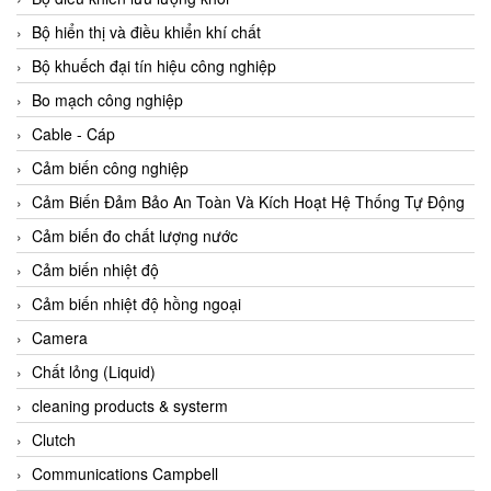
Agate Vietnam
Bộ hiển thị và điều khiển khí chất
AGR International Vietnam
Bộ khuếch đại tín hiệu công nghiệp
Aichi Tokei Denki Vietnam
Bo mạch công nghiệp
Aii Vietnam
Cable - Cáp
AIKOH
Cảm biến công nghiệp
AINUO Vietnam
Cảm Biến Đảm Bảo An Toàn Và Kích Hoạt Hệ Thống Tự Động
AIR MAJOR
Cảm biến đo chất lượng nước
Aira Euro Automation
Cảm biến nhiệt độ
Airtac Vietnam
Cảm biến nhiệt độ hồng ngoại
Airtec Vietnam
Camera
AI-Tek Vietnam
Chất lỏng (Liquid)
Akerstroms Viet Nam
cleaning products & systerm
AKO Armaturen & Separationstechnik
Clutch
AKO Armaturen & Separationstechnik Vietnam
Communications Campbell