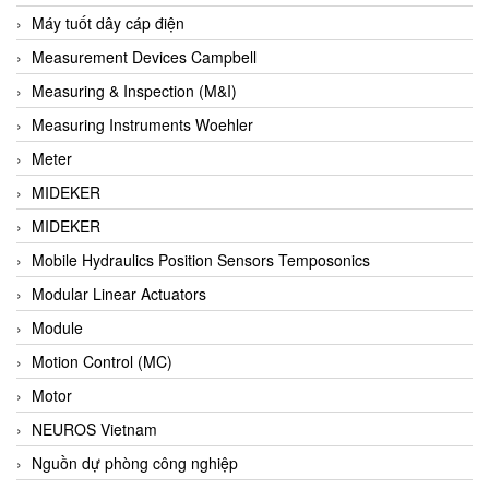
Barel Vietnam
Máy tuốt dây cáp điện
Barksdale
Measurement Devices Campbell
Bartec
Measuring & Inspection (M&I)
Basco
Measuring Instruments Woehler
Baumer
Meter
Baumuller Vietnam
MIDEKER
Baykee
MIDEKER
BBC Bircher Smart Access
Mobile Hydraulics Position Sensors Temposonics
BCS ITALY
Modular Linear Actuators
BEA SENSORS
Module
Beacon Extender
Motion Control (MC)
Beckhoff
Motor
Bedook
NEUROS Vietnam
Bei Sensor
Nguồn dự phòng công nghiệp