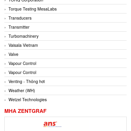
Conch
Torque Testing MesaLabs
Conductix/ WAMPFLER
Transducers
Contrec
Transmitter
Contrinex
Turbomachinery
Control Solution Minesota
Vaisala Vietnam
Copeland
Valve
Cortem
Vapour Control
Cosa Xentaur
Vapour Control
Cosil
Venting - Thông hơi
Coulton
Weather (WH)
Crouzet
Wetzel Technologies
Crowcon
MHA ZENTGRAF
Crutec Dust Zero Vietnam
Crydom