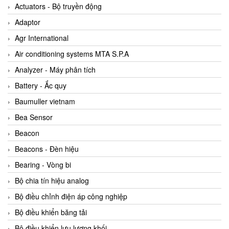
ABB Vietnam
Actuators - Bộ truyền động
AC Infinity Vietnam
Adaptor
AC&E Telecommunications
Agr International
AC&T Vietnam
Air conditioning systems MTA S.P.A
Accepta Vietnam
Analyzer - Máy phân tích
ACCUMAC Vietnam
Battery - Ắc quy
AccuWeb Vietnam
Baumuller vietnam
Acey
Bea Sensor
ACOEM Vietnam
Beacon
ADCA Vietnam
Beacons - Đèn hiệu
ADFweb Vietnam
Bearing - Vòng bi
Adler Vietnam
Bộ chia tín hiệu analog
Ados Vietnam
Bộ điều chỉnh điện áp công nghiệp
Advanced Energy Vietnam
Bộ điều khiển băng tải
Advantech Vietnam
Bộ điều khiển lưu lượng khối