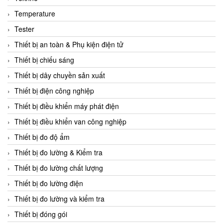
CCS
Temperature
CD Automation
Tester
CEAG Sicherheitst
Thiết bị an toàn & Phụ kiện điện tử
CEIA Vietnam
Thiết bị chiếu sáng
Celduc Vietnam
Thiết bị dây chuyền sản xuất
Cemb
Thiết bị điện công nghiệp
Centec GmbH
Thiết bị điều khiển máy phát điện
CEQUBE
Thiết bị điều khiển van công nghiệp
CHAUVIN ARNOUX
Thiết bị đo độ ẩm
Checkline
Thiết bị đo lường & Kiểm tra
Chino
Thiết bị đo lường chất lượng
Chiyoda Seiki
Thiết bị đo lường điện
Chiyoda-Tsusho
Thiết bị đo lường và kiểm tra
Chongqing Huaneng
Thiết bị đóng gói