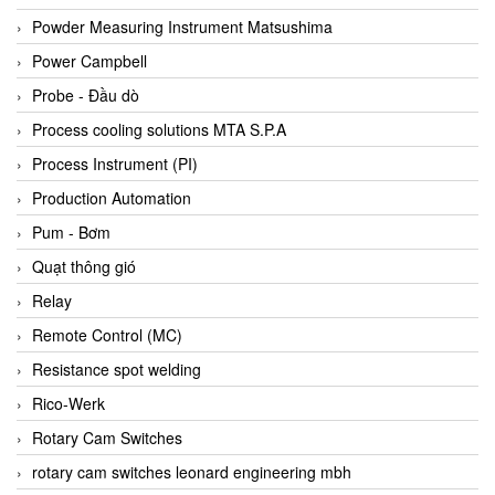
Bihl+wiedemann
Powder Measuring Instrument Matsushima
Bilz
Power Campbell
Binder Connector
Probe - Đầu dò
Biotech
Process cooling solutions MTA S.P.A
BirdX Vietnam
Process Instrument (PI)
BK Vibro
Production Automation
Black Box
Pum - Bơm
BlackBox Vietnam
Quạt thông gió
BLAGDON PUMP
Relay
Bloom Engineering
Remote Control (MC)
Boneng
Resistance spot welding
Bopp & Reuther Messtechnik
Rico-Werk
Bosch
Rotary Cam Switches
Boydcorp
rotary cam switches leonard engineering mbh