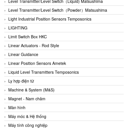
Auma
Level Transmitter/Level Switch（Liquid) Matsushima
Autec
Level Transmitter/Level Switch（Powder）Matsushima
Auto Flow
Light Industrial Position Sensors Temposonics
Automatic valve
LIGHTING
Aventics
Limit Switch Box HKC
Avproglobal
Linear Actuators - Rod Style
Axiomtek
Linear Guidance
AZBIL
Linear Position Sensors Ametek
B&C Electronics
Liquid Level Transmitters Temposonics
B&R
Ly hợp điện từ
Babcok wilcox
Machine & System (M&S)
Baelz Automatic Vietnam
Magnet - Nam châm
Bahr Modultechnik Vietnam
Màn hình
Balluff
Máy móc & Hệ thống
BamBo Vietnam
Máy tính công nghiệp