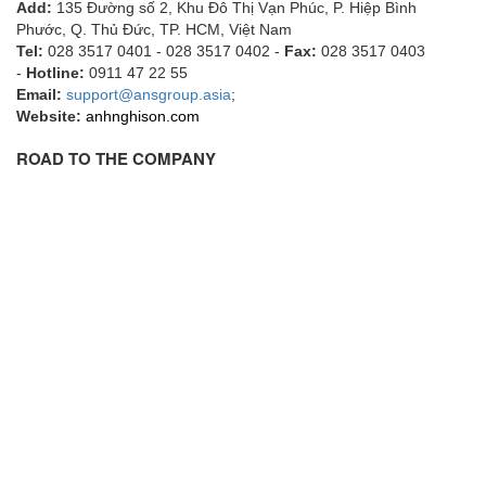
Add:
135 Đường số 2, Khu Đô Thị Vạn Phúc, P. Hiệp Bình
EMC PARTNER
Phước, Q. Thủ Đức, TP. HCM
, Việt Nam
Tel:
028 3517 0401 - 028 3517 0402 -
Fax:
028 3517 0403
EMCSOSIN
-
Hotline:
0911 47 22 55
Emerson/Vertiv
Email:
support@ansgroup.asia
;
Website:
anhnghison.com
EMG
ROAD TO THE COMPANY
Emotron
ENCEL Vietnam
Endress+Hauser
Enensys Vietnam
Enerdoor
Enerpac
ENERSYS
Enolgas
Envada
Environmental Compliance Products