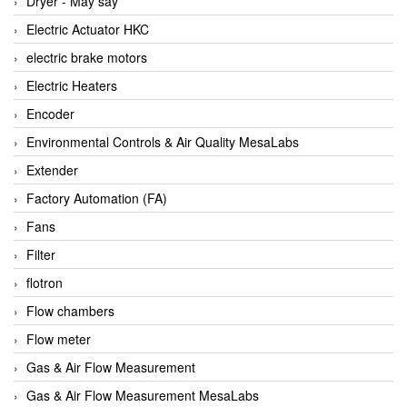
Dryer - Máy sấy
Anritsu
Electric Actuator HKC
ANTEC S.A
electric brake motors
Antico pumps
Electric Heaters
Anybus/ HMS
Encoder
AOBEN
Environmental Controls & Air Quality MesaLabs
Apex Dynamics Vietnam
Extender
Apex Dynamics Vietnam
Factory Automation (FA)
Apiste
Fans
APLISENS VietNam
Filter
Apollo Fire
flotron
Appleton
Flow chambers
AQ Matic
Flow meter
Aqualabo Vietnam
Gas & Air Flow Measurement
Aquametro
Gas & Air Flow Measurement MesaLabs