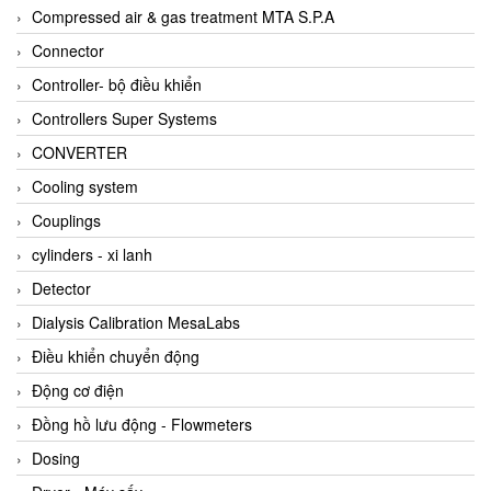
AKUSENSE
Compressed air & gas treatment MTA S.P.A
ALA OFFICINE SPA
Connector
Albrecht-Automatik Viet Nam
Controller- bộ điều khiển
Allen Bradley Vietnam
Controllers Super Systems
Alpha Moisture Vietnam
CONVERTER
Alpha-Achem Vietnam
Cooling system
Alphino
Couplings
ALRE-IT Vietnam
cylinders - xi lanh
Altech
Detector
Amarillo Gear
Dialysis Calibration MesaLabs
Ametek
Điều khiển chuyển động
AMPTRON Vietnam
Động cơ điện
AND Vietnam
Đồng hồ lưu động - Flowmeters
ANDERSON-NEGELE
Dosing
ANDILOG Technologies Vietnam