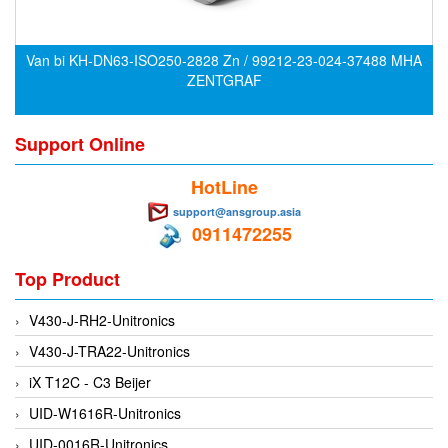
Di-Soric
Di-Soric
Van bi KH-DN63-ISO250-2828 Zn / 99212-23-024-37488 MHA
Dixon Valve
ZENTGRAF
Doctor Led Vietnam
Support Online
DOLD - Autho ANS
Dold Vietnam
HotLine
Dongdo Tech
support@ansgroup.asia
0911472255
Donghwa Valve
Dongkun
Top Product
Dosing Pump
V430-J-RH2-Unitronics
DR. NEUMANN Peltier-Technik
V430-J-TRA22-Unitronics
Driesen Kern
iX T12C - C3 Beijer
Dropsa Vietnam
UID-W1616R-Unitronics
Druck
UID-0016R-Unitronics