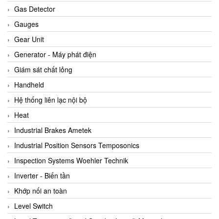
ARCA Regler
Gas Detector
Arcos Hydraulik
Gauges
Ardetem-Sfere-Vietnam
Gear Unit
Argal
Generator - Máy phát điện
AS ENERGI
Giám sát chất lỏng
ASCO CO2
Handheld
Asker
Hệ thống liên lạc nội bộ
AT2E
Heat
ATC Pneumatic
Industrial Brakes Ametek
ATEX System
Industrial Position Sensors Temposonics
ATI - IA
Inspection Systems Woehler Technik
ATI (Analytical Technology Inc)
Inverter - Biến tần
Atos
Khớp nối an toàn
Atrax
Level Switch