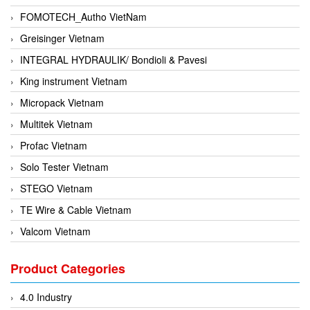
FOMOTECH_Autho VietNam
Greisinger Vietnam
INTEGRAL HYDRAULIK/ Bondioli & Pavesi
King instrument Vietnam
Micropack Vietnam
Multitek Vietnam
Profac Vietnam
Solo Tester Vietnam
STEGO Vietnam
TE Wire & Cable Vietnam
Valcom Vietnam
Woodward Vietnam
Product Categories
3CTEST Vietnam
4B VietNam Vietnam
4.0 Industry