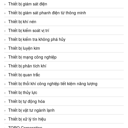
Chromalox
Thiết bị giám sát điện
ChuanYi
Thiết bị giám sát phanh điện từ thông minh
CIC
Thiết bị khí nén
Clage
Thiết bị kiểm soát vị trí
Clake Fololo
Thiết bị kiểm tra không phá hủy
Clark Cooper
Thiết bị luyện kim
CMC Ventilazione
Thiết bị mạng công nghiệp
Coax Valves Inc
Thiết bị phân tích khí
Codel
Thiết bị quan trắc
Cofimco
Thiết bị thổi khí công nghiệp tiết kiệm năng lượng
Coltraco
Thiết bị thủy lực
Comat Releco
Thiết bị tự động hóa
Comax
Thiết bị vật tư ngành lạnh
COMETECH VietNam
Thiết bị xử lý tín hiệu
COMFILE Technology
TORQ Corporation