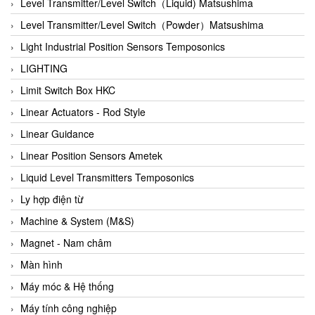
Auma
Level Transmitter/Level Switch（Liquid) Matsushima
Autec
Level Transmitter/Level Switch（Powder）Matsushima
Auto Flow
Light Industrial Position Sensors Temposonics
Automatic valve
LIGHTING
Aventics
Limit Switch Box HKC
Avproglobal
Linear Actuators - Rod Style
Axiomtek
Linear Guidance
AZBIL
Linear Position Sensors Ametek
B&C Electronics
Liquid Level Transmitters Temposonics
B&R
Ly hợp điện từ
Babcok wilcox
Machine & System (M&S)
Baelz Automatic Vietnam
Magnet - Nam châm
Bahr Modultechnik Vietnam
Màn hình
Balluff
Máy móc & Hệ thống
BamBo Vietnam
Máy tính công nghiệp