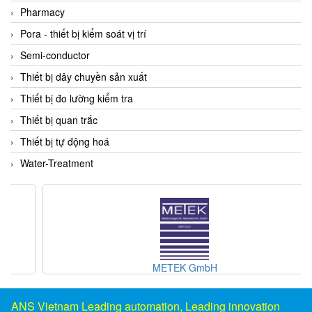
DSTI
Pharmacy
DUCATI
Pora - thiết bị kiểm soát vị trí
Duclean
Semi-conductor
Dukin Besko
Thiết bị dây chuyền sản xuất
Dunkermotoren
Thiết bị đo lường kiểm tra
Durag
Thiết bị quan trắc
Dwyer
Thiết bị tự động hoá
DYH
Water-Treatment
Dynisco
E+E ELEKTRONIK
E+H
E2S
Earthtech
METEK GmbH
Eaton
EBMPAPST
ANS Vietnam Leading automation, Leading innovation