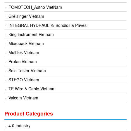
FOMOTECH_Autho VietNam
Greisinger Vietnam
INTEGRAL HYDRAULIK/ Bondioli & Pavesi
King instrument Vietnam
Micropack Vietnam
Multitek Vietnam
Profac Vietnam
Solo Tester Vietnam
STEGO Vietnam
TE Wire & Cable Vietnam
Valcom Vietnam
Woodward Vietnam
Product Categories
3CTEST Vietnam
4B VietNam Vietnam
4.0 Industry