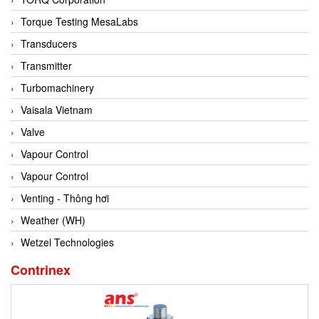
Conch
Torque Testing MesaLabs
Conductix/ WAMPFLER
Transducers
Contrec
Transmitter
Contrinex
Turbomachinery
Control Solution Minesota
Vaisala Vietnam
Copeland
Valve
Cortem
Vapour Control
Cosa Xentaur
Vapour Control
Cosil
Venting - Thông hơi
Coulton
Weather (WH)
Crouzet
Wetzel Technologies
Crowcon
Contrinex
Crutec Dust Zero Vietnam
Crydom