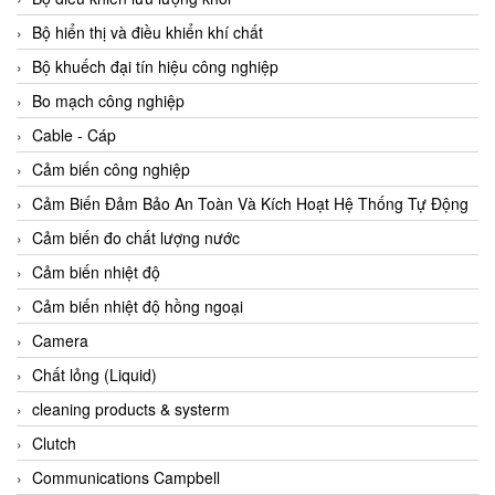
Agate Vietnam
Bộ hiển thị và điều khiển khí chất
AGR International Vietnam
Bộ khuếch đại tín hiệu công nghiệp
Aichi Tokei Denki Vietnam
Bo mạch công nghiệp
Aii Vietnam
Cable - Cáp
AIKOH
Cảm biến công nghiệp
AINUO Vietnam
Cảm Biến Đảm Bảo An Toàn Và Kích Hoạt Hệ Thống Tự Động
AIR MAJOR
Cảm biến đo chất lượng nước
Aira Euro Automation
Cảm biến nhiệt độ
Airtac Vietnam
Cảm biến nhiệt độ hồng ngoại
Airtec Vietnam
Camera
AI-Tek Vietnam
Chất lỏng (Liquid)
Akerstroms Viet Nam
cleaning products & systerm
AKO Armaturen & Separationstechnik
Clutch
AKO Armaturen & Separationstechnik Vietnam
Communications Campbell