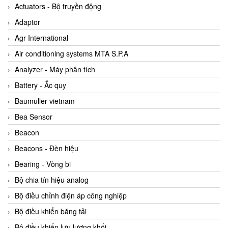
ABB Vietnam
Actuators - Bộ truyền động
AC Infinity Vietnam
Adaptor
AC&E Telecommunications
Agr International
AC&T Vietnam
Air conditioning systems MTA S.P.A
Accepta Vietnam
Analyzer - Máy phân tích
ACCUMAC Vietnam
Battery - Ắc quy
AccuWeb Vietnam
Baumuller vietnam
Acey
Bea Sensor
ACOEM Vietnam
Beacon
ADCA Vietnam
Beacons - Đèn hiệu
ADFweb Vietnam
Bearing - Vòng bi
Adler Vietnam
Bộ chia tín hiệu analog
Ados Vietnam
Bộ điều chỉnh điện áp công nghiệp
Advanced Energy Vietnam
Bộ điều khiển băng tải
Advantech Vietnam
Bộ điều khiển lưu lượng khối