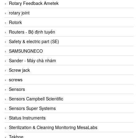
BRAUN Vietnam
Rotary Feedback Ametek
Brinkmann Pumpen
rotary joint
BRONKHORST
Rotork
Brook Instrument
Routers - Bộ định tuyến
Brooks Instrument Vietnam
Safety & electric part (SE)
Buhler
SAMSUNGNECO
BURLING INSTRUMENTS
Sander - Máy chà nhám
Burster
Screw jack
BUSCHJOST
screws
Calectro
Sensors
Campbell Scientific
Sensors Campbell Scientific
Canneed Vietnam
Sensors Super Systems
Cantoni
Status Instruments
CAPS
Sterilization & Cleaning Monitoring MesaLabs
CAREL Parts
Tekhne