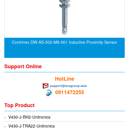
CRYSOUND
CS&P Technologies
CSC
CS-Instrument
cs-instruments
Contrinex DW-AS-503-M8-001 Inductive Proximity Sensor
CTC
Cygnus
Support Online
Cypet Vietnam
Daehan Sensor
HotLine
Daito Kogyo
support@ansgroup.asia
0911472255
Dandong Huayu
Danfoss
Top Product
Datalogic Vietnam
V430-J-RH2-Unitronics
Datexel
V430-J-TRA22-Unitronics
Debron VietNam