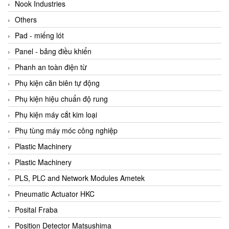
Beijer
Nook Industries
Beinlich-pumps
Others
Beka
Pad - miếng lót
BEKO
Panel - bảng điều khiển
Belimo
Phanh an toàn điện từ
Benetech Vietnam
Phụ kiện căn biên tự động
Bently Nevada
Phụ kiện hiệu chuẩn độ rung
Bentone Vietnam
Phụ kiện máy cắt kim loại
Bernstein Vietnam
Phụ tùng máy móc công nghiệp
Berthold
Plastic Machinery
Bestech
Plastic Machinery
Bestech
PLS, PLC and Network Modules Ametek
BETA
Pneumatic Actuator HKC
Bifold
Posital Fraba
Bihl+wiedemann
Position Detector Matsushima