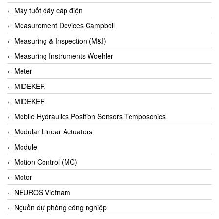
Barel Vietnam
Máy tuốt dây cáp điện
Barksdale
Measurement Devices Campbell
Bartec
Measuring & Inspection (M&I)
Basco
Measuring Instruments Woehler
Baumer
Meter
Baumuller Vietnam
MIDEKER
Baykee
MIDEKER
BBC Bircher Smart Access
Mobile Hydraulics Position Sensors Temposonics
BCS ITALY
Modular Linear Actuators
BEA SENSORS
Module
Beacon Extender
Motion Control (MC)
Beckhoff
Motor
Bedook
NEUROS Vietnam
Bei Sensor
Nguồn dự phòng công nghiệp