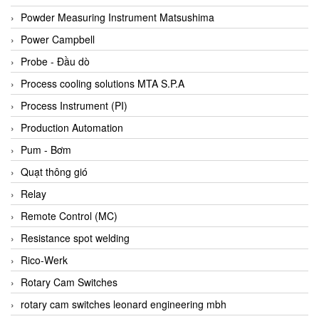
Bihl+wiedemann
Powder Measuring Instrument Matsushima
Bilz
Power Campbell
Binder Connector
Probe - Đầu dò
Biotech
Process cooling solutions MTA S.P.A
BirdX Vietnam
Process Instrument (PI)
BK Vibro
Production Automation
Black Box
Pum - Bơm
BlackBox Vietnam
Quạt thông gió
BLAGDON PUMP
Relay
Bloom Engineering
Remote Control (MC)
Boneng
Resistance spot welding
Bopp & Reuther Messtechnik
Rico-Werk
Bosch
Rotary Cam Switches
Boydcorp
rotary cam switches leonard engineering mbh