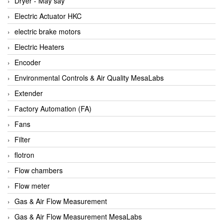
Dryer - Máy sấy
Anritsu
Electric Actuator HKC
ANTEC S.A
electric brake motors
Antico pumps
Electric Heaters
Anybus/ HMS
Encoder
AOBEN
Environmental Controls & Air Quality MesaLabs
Apex Dynamics Vietnam
Extender
Apex Dynamics Vietnam
Factory Automation (FA)
Apiste
Fans
APLISENS VietNam
Filter
Apollo Fire
flotron
Appleton
Flow chambers
AQ Matic
Flow meter
Aqualabo Vietnam
Gas & Air Flow Measurement
Aquametro
Gas & Air Flow Measurement MesaLabs