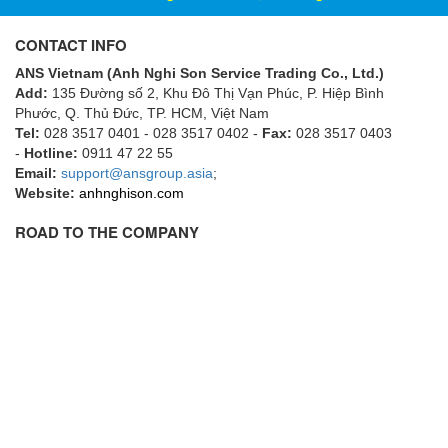
ECKERLE
CONTACT INFO
Ecom-EX
ANS Vietnam (Anh Nghi Son Service Trading Co., Ltd.)
ECONEX
Add:
135 Đường số 2, Khu Đô Thị Vạn Phúc, P. Hiệp Bình
Edward
Phước, Q. Thủ Đức, TP. HCM
, Việt Nam
Tel:
028 3517 0401 - 028 3517 0402 -
Fax:
028 3517 0403
EES
-
Hotline:
0911 47 22 55
Email:
EGE Elektronik
support@ansgroup.asia
;
Website:
anhnghison.com
Eilersen Vietnam
ROAD TO THE COMPANY
Ekstrom-Carlson
Elands Cable Vietnam
Elap Vietnam
Electro Adda
Electro Industries
Electronic Design System S.R.L Vietnam
Electronics Inc. Viet Nam