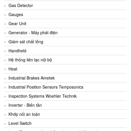
ARCA Regler
Gas Detector
Arcos Hydraulik
Gauges
Ardetem-Sfere-Vietnam
Gear Unit
Argal
Generator - Máy phát điện
AS ENERGI
Giám sát chất lỏng
ASCO CO2
Handheld
Asker
Hệ thống liên lạc nội bộ
AT2E
Heat
ATC Pneumatic
Industrial Brakes Ametek
ATEX System
Industrial Position Sensors Temposonics
ATI - IA
Inspection Systems Woehler Technik
ATI (Analytical Technology Inc)
Inverter - Biến tần
Atos
Khớp nối an toàn
Atrax
Level Switch