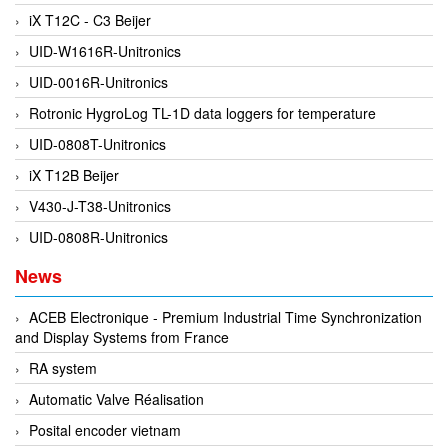
iX T12C - C3 Beijer
DEIF
UID-W1616R-Unitronics
Delmhorst VietNam
UID-0016R-Unitronics
DELTA
Rotronic HygroLog TL-1D data loggers for temperature
Delta Ohm
UID-0808T-Unitronics
Delta sensor
iX T12B Beijer
Delta-mobrey
V430-J-T38-Unitronics
DEMA Engineering/ Foam- IT
UID-0808R-Unitronics
DESAX
News
DET-TRONICS
Deublin
ACEB Electronique - Premium Industrial Time Synchronization
and Display Systems from France
Diakont
RA system
Dias Infrared
Automatic Valve Réalisation
DINA Elektronik
Posital encoder vietnam
Dinel