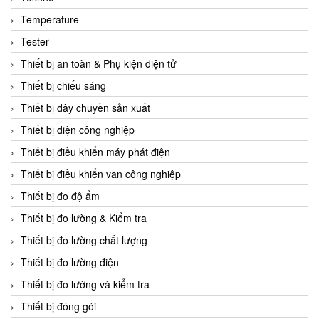
CCS
Temperature
CD Automation
Tester
CEAG Sicherheitst
Thiết bị an toàn & Phụ kiện điện tử
CEIA Vietnam
Thiết bị chiếu sáng
Celduc Vietnam
Thiết bị dây chuyền sản xuất
Cemb
Thiết bị điện công nghiệp
Centec GmbH
Thiết bị điều khiển máy phát điện
CEQUBE
Thiết bị điều khiển van công nghiệp
CHAUVIN ARNOUX
Thiết bị đo độ ẩm
Checkline
Thiết bị đo lường & Kiểm tra
Chino
Thiết bị đo lường chất lượng
Chiyoda Seiki
Thiết bị đo lường điện
Chiyoda-Tsusho
Thiết bị đo lường và kiểm tra
Chongqing Huaneng
Thiết bị đóng gói