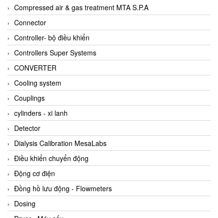
AKUSENSE
Compressed air & gas treatment MTA S.P.A
ALA OFFICINE SPA
Connector
Albrecht-Automatik Viet Nam
Controller- bộ điều khiển
Allen Bradley Vietnam
Controllers Super Systems
Alpha Moisture Vietnam
CONVERTER
Alpha-Achem Vietnam
Cooling system
Alphino
Couplings
ALRE-IT Vietnam
cylinders - xi lanh
Altech
Detector
Amarillo Gear
Dialysis Calibration MesaLabs
Ametek
Điều khiển chuyển động
AMPTRON Vietnam
Động cơ điện
AND Vietnam
Đồng hồ lưu động - Flowmeters
ANDERSON-NEGELE
Dosing
ANDILOG Technologies Vietnam