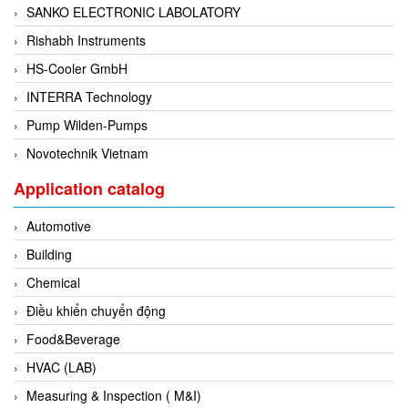
SANKO ELECTRONIC LABOLATORY
Di-Soric
Rishabh Instruments
Di-Soric
HS-Cooler GmbH
Dixon Valve
INTERRA Technology
Doctor Led Vietnam
Pump Wilden-Pumps
DOLD - Autho ANS
Novotechnik Vietnam
Dold Vietnam
Dongdo Tech
Application catalog
Donghwa Valve
Automotive
Dongkun
Building
Dosing Pump
Chemical
DR. NEUMANN Peltier-Technik
Điều khiển chuyển động
Driesen Kern
Food&Beverage
Dropsa Vietnam
HVAC (LAB)
Druck
Measuring & Inspection ( M&I)