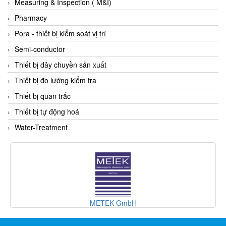
Gasensor
Measuring & Inspection ( M&I)
Gave
Pharmacy
Gazex
Pora - thiết bị kiểm soát vị trí
GD GODAI ENGINEERING
Semi-conductor
GE Panametrics
Thiết bị dây chuyền sản xuất
GEDORE
Thiết bị đo lường kiểm tra
GEFA PROCESSTECHNIK GMBH
Thiết bị quan trắc
Gefran
Thiết bị tự động hoá
Gems Sensor
Water-Treatment
Gemu
GENEBRE
Genesislamp
Geokon Vietnam
METEK GmbH
GESIPA
Gessmann