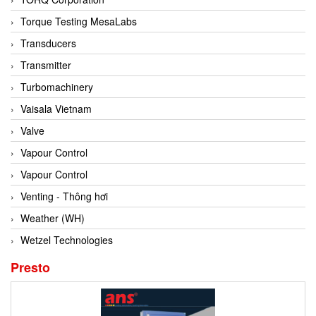
Conch
Torque Testing MesaLabs
Conductix/ WAMPFLER
Transducers
Contrec
Transmitter
Contrinex
Turbomachinery
Control Solution Minesota
Vaisala Vietnam
Copeland
Valve
Cortem
Vapour Control
Cosa Xentaur
Vapour Control
Cosil
Venting - Thông hơi
Coulton
Weather (WH)
Crouzet
Wetzel Technologies
Crowcon
Presto
Crutec Dust Zero Vietnam
Crydom