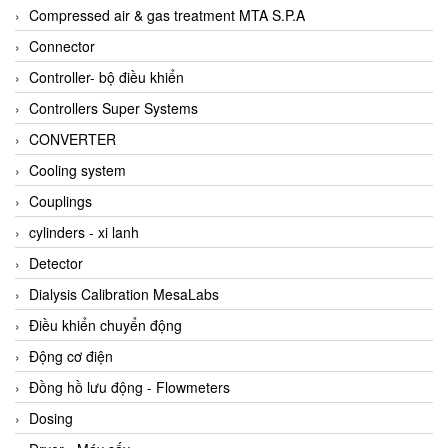
AKUSENSE
Compressed air & gas treatment MTA S.P.A
ALA OFFICINE SPA
Connector
Albrecht-Automatik Viet Nam
Controller- bộ điều khiển
Allen Bradley Vietnam
Controllers Super Systems
Alpha Moisture Vietnam
CONVERTER
Alpha-Achem Vietnam
Cooling system
Alphino
Couplings
ALRE-IT Vietnam
cylinders - xi lanh
Altech
Detector
Amarillo Gear
Dialysis Calibration MesaLabs
Ametek
Điều khiển chuyển động
AMPTRON Vietnam
Động cơ điện
AND Vietnam
Đồng hồ lưu động - Flowmeters
ANDERSON-NEGELE
Dosing
ANDILOG Technologies Vietnam