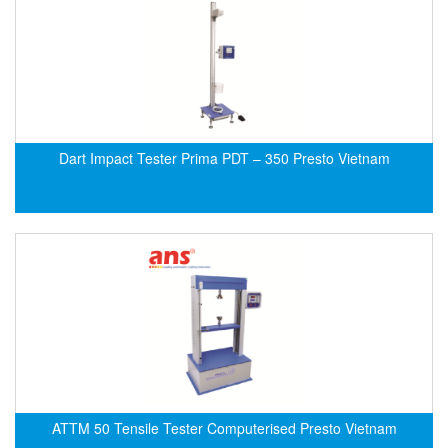
EMC PARTNER
EMCSOSIN
Emerson/Vertiv
EMG
Emotron
Dart Impact Tester Prima PDT – 350 Presto Vietnam
ENCEL Vietnam
Endress+Hauser
Enensys Vietnam
Enerdoor
Enerpac
ENERSYS
Enolgas
Envada
Environmental Compliance Products
ATTM 50 Tensile Tester Computerised Presto Vietnam