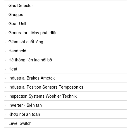
ARCA Regler
Gas Detector
Arcos Hydraulik
Gauges
Ardetem-Sfere-Vietnam
Gear Unit
Argal
Generator - Máy phát điện
AS ENERGI
Giám sát chất lỏng
ASCO CO2
Handheld
Asker
Hệ thống liên lạc nội bộ
AT2E
Heat
ATC Pneumatic
Industrial Brakes Ametek
ATEX System
Industrial Position Sensors Temposonics
ATI - IA
Inspection Systems Woehler Technik
ATI (Analytical Technology Inc)
Inverter - Biến tần
Atos
Khớp nối an toàn
Atrax
Level Switch