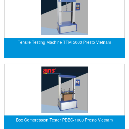
CRYSOUND
CS&P Technologies
CSC
CS-Instrument
cs-instruments
Tensile Testing Machine TTM 5000 Presto Vietnam
CTC
Cygnus
Cypet Vietnam
Daehan Sensor
Daito Kogyo
Dandong Huayu
Danfoss
Datalogic Vietnam
Box Compression Tester PDBC-1000 Presto Vietnam
Datexel
Debron VietNam