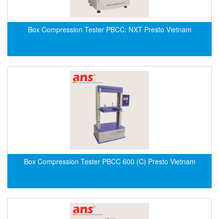
Di-Soric
Di-Soric
Box Compression Tester PBCC: NXT Presto Vietnam
Dixon Valve
Doctor Led Vietnam
DOLD - Autho ANS
Dold Vietnam
Dongdo Tech
Donghwa Valve
Dongkun
Dosing Pump
DR. NEUMANN Peltier-Technik
Box Compression Tester PBCC 600 (C) Presto Vietnam
Driesen Kern
Dropsa Vietnam
Druck