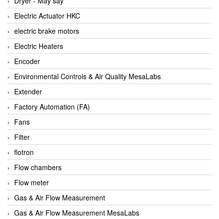
Dryer - Máy sấy
Anritsu
Electric Actuator HKC
ANTEC S.A
electric brake motors
Antico pumps
Electric Heaters
Anybus/ HMS
Encoder
AOBEN
Environmental Controls & Air Quality MesaLabs
Apex Dynamics Vietnam
Extender
Apex Dynamics Vietnam
Factory Automation (FA)
Apiste
Fans
APLISENS VietNam
Filter
Apollo Fire
flotron
Appleton
Flow chambers
AQ Matic
Flow meter
Aqualabo Vietnam
Gas & Air Flow Measurement
Aquametro
Gas & Air Flow Measurement MesaLabs