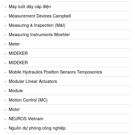
Barel Vietnam
Máy tuốt dây cáp điện
Barksdale
Measurement Devices Campbell
Bartec
Measuring & Inspection (M&I)
Basco
Measuring Instruments Woehler
Baumer
Meter
Baumuller Vietnam
MIDEKER
Baykee
MIDEKER
BBC Bircher Smart Access
Mobile Hydraulics Position Sensors Temposonics
BCS ITALY
Modular Linear Actuators
BEA SENSORS
Module
Beacon Extender
Motion Control (MC)
Beckhoff
Motor
Bedook
NEUROS Vietnam
Bei Sensor
Nguồn dự phòng công nghiệp