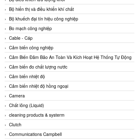
Agate Vietnam
Bộ hiển thị và điều khiển khí chất
AGR International Vietnam
Bộ khuếch đại tín hiệu công nghiệp
Aichi Tokei Denki Vietnam
Bo mạch công nghiệp
Aii Vietnam
Cable - Cáp
AIKOH
Cảm biến công nghiệp
AINUO Vietnam
Cảm Biến Đảm Bảo An Toàn Và Kích Hoạt Hệ Thống Tự Động
AIR MAJOR
Cảm biến đo chất lượng nước
Aira Euro Automation
Cảm biến nhiệt độ
Airtac Vietnam
Cảm biến nhiệt độ hồng ngoại
Airtec Vietnam
Camera
AI-Tek Vietnam
Chất lỏng (Liquid)
Akerstroms Viet Nam
cleaning products & systerm
AKO Armaturen & Separationstechnik
Clutch
AKO Armaturen & Separationstechnik Vietnam
Communications Campbell