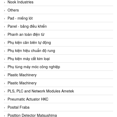
Beijer
Nook Industries
Beinlich-pumps
Others
Beka
Pad - miếng lót
BEKO
Panel - bảng điều khiển
Belimo
Phanh an toàn điện từ
Benetech Vietnam
Phụ kiện căn biên tự động
Bently Nevada
Phụ kiện hiệu chuẩn độ rung
Bentone Vietnam
Phụ kiện máy cắt kim loại
Bernstein Vietnam
Phụ tùng máy móc công nghiệp
Berthold
Plastic Machinery
Bestech
Plastic Machinery
Bestech
PLS, PLC and Network Modules Ametek
BETA
Pneumatic Actuator HKC
Bifold
Posital Fraba
Bihl+wiedemann
Position Detector Matsushima