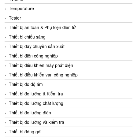
CCS
Temperature
CD Automation
Tester
CEAG Sicherheitst
Thiết bị an toàn & Phụ kiện điện tử
CEIA Vietnam
Thiết bị chiếu sáng
Celduc Vietnam
Thiết bị dây chuyền sản xuất
Cemb
Thiết bị điện công nghiệp
Centec GmbH
Thiết bị điều khiển máy phát điện
CEQUBE
Thiết bị điều khiển van công nghiệp
CHAUVIN ARNOUX
Thiết bị đo độ ẩm
Checkline
Thiết bị đo lường & Kiểm tra
Chino
Thiết bị đo lường chất lượng
Chiyoda Seiki
Thiết bị đo lường điện
Chiyoda-Tsusho
Thiết bị đo lường và kiểm tra
Chongqing Huaneng
Thiết bị đóng gói