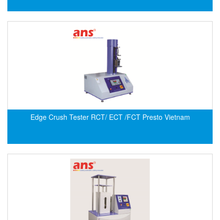
DEIF
Delmhorst VietNam
DELTA
Delta Ohm
Delta sensor
Delta-mobrey
DEMA Engineering/ Foam- IT
Edge Crush Tester RCT/ ECT /FCT Presto Vietnam
DESAX
DET-TRONICS
Deublin
Diakont
Dias Infrared
DINA Elektronik
Dinel