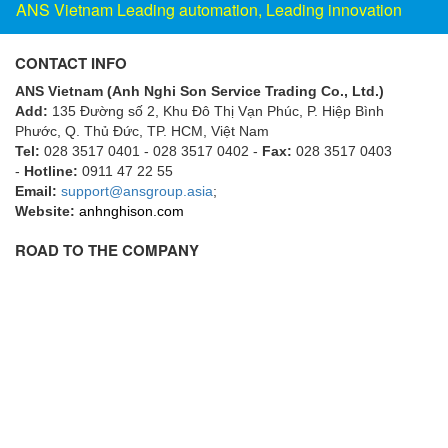
ANS Vietnam Leading automation, Leading innovation
Gestra
GF
CONTACT INFO
Ghisalba
ANS Vietnam (Anh Nghi Son Service Trading Co., Ltd.)
Gill Instruments
Add:
135 Đường số 2, Khu Đô Thị Vạn Phúc, P. Hiệp Bình
Phước, Q. Thủ Đức, TP. HCM
, Việt Nam
Giovenzana Vietnam
Tel:
028 3517 0401 - 028 3517 0402 -
Fax:
028 3517 0403
-
Hotline:
Glamox
0911 47 22 55
Email:
support@ansgroup.asia
;
Glavi
Website:
anhnghison.com
Global Encoder Vietnam
ROAD TO THE COMPANY
Glual
GPA Pump
GRAVITY
Green instruments
GREYSTONE
GREYSTONE