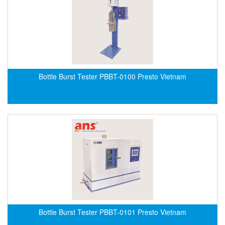
DSTI
DUCATI
Duclean
Dukin Besko
Dunkermotoren
Bottle Burst Tester PBBT-0100 Presto Vietnam
Durag
Dwyer
DYH
Dynisco
E+E ELEKTRONIK
E+H
E2S
Earthtech
Eaton
Bottle Burst Tester PBBT-0101 Presto Vietnam
EBMPAPST