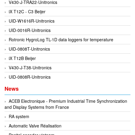
V430-J-TRA22-Unitronics
Flowline
iX T12C - C3 Beijer
Flow-Mon
UID-W1616R-Unitronics
Flowserve
UID-0016R-Unitronics
Fluke Process Instruments Vietnam
Rotronic HygroLog TL-1D data loggers for temperature
FMS Vietnam
UID-0808T-Unitronics
FOKO / Wintriss
iX T12B Beijer
Fomotech Vietnam
V430-J-T38-Unitronics
Forbes Marshall
UID-0808R-Unitronics
FORNEY
News
Fortex
ACEB Electronique - Premium Industrial Time Synchronization
Fortress
and Display Systems from France
Fossil Power Systems
RA system
FPZ
Automatic Valve Réalisation
Francia Srl Vietnam
Posital encoder vietnam