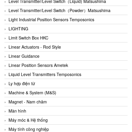
Auma
Level Transmitter/Level Switch（Liquid) Matsushima
Autec
Level Transmitter/Level Switch（Powder）Matsushima
Auto Flow
Light Industrial Position Sensors Temposonics
Automatic valve
LIGHTING
Aventics
Limit Switch Box HKC
Avproglobal
Linear Actuators - Rod Style
Axiomtek
Linear Guidance
AZBIL
Linear Position Sensors Ametek
B&C Electronics
Liquid Level Transmitters Temposonics
B&R
Ly hợp điện từ
Babcok wilcox
Machine & System (M&S)
Baelz Automatic Vietnam
Magnet - Nam châm
Bahr Modultechnik Vietnam
Màn hình
Balluff
Máy móc & Hệ thống
BamBo Vietnam
Máy tính công nghiệp