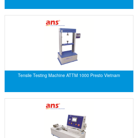
ECKERLE
Ecom-EX
ECONEX
Edward
EES
EGE Elektronik
Eilersen Vietnam
Ekstrom-Carlson
Tensile Testing Machine ATTM 1000 Presto Vietnam
Elands Cable Vietnam
Elap Vietnam
Electro Adda
Electro Industries
Electronic Design System S.R.L Vietnam
Electronics Inc. Viet Nam