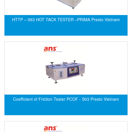
Electro-Sensors Vietnam
Elektrogas Vietnam
HTTP – 063 HOT TACK TESTER –PRIMA Presto Vietnam
Elektrophysik Vietnam
elesa-ganter
ELETTA
Elettrotek Kabel
ELGO Electronic
ELIS PLZEŇ
ELMEKO
ELMESS-Thermosystemtechnik
Eltex-Elektrostatik
Coefficient of Friction Tester PCOF - S03 Presto Vietnam
Eltherm
ELTRA Encoder
ELVEM Vietnam
Emaco