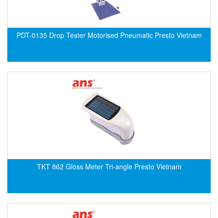
Evoqua
EXAIR
PDT-0135 Drop Tester Motorised Pneumatic Presto Vietnam
Exergen
Exide Technologies Vietnam
EXOR
FAIRCHILD
FANUC
FDM/ F.lli Della Marca Srl
FEIN
Felm
FESTO
TKT 862 Gloss Meter Tri-angle Presto Vietnam
FHF (EATON Crouse-Hinds)
Fife/ Maxcess
Fimet