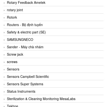
BRAUN Vietnam
Rotary Feedback Ametek
Brinkmann Pumpen
rotary joint
BRONKHORST
Rotork
Brook Instrument
Routers - Bộ định tuyến
Brooks Instrument Vietnam
Safety & electric part (SE)
Buhler
SAMSUNGNECO
BURLING INSTRUMENTS
Sander - Máy chà nhám
Burster
Screw jack
BUSCHJOST
screws
Calectro
Sensors
Campbell Scientific
Sensors Campbell Scientific
Canneed Vietnam
Sensors Super Systems
Cantoni
Status Instruments
CAPS
Sterilization & Cleaning Monitoring MesaLabs
CAREL Parts
Tekhne