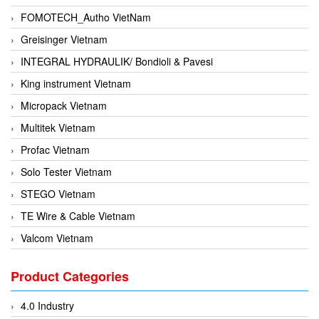
FOMOTECH_Autho VietNam
Greisinger Vietnam
INTEGRAL HYDRAULIK/ Bondioli & Pavesi
King instrument Vietnam
Micropack Vietnam
Multitek Vietnam
Profac Vietnam
Solo Tester Vietnam
STEGO Vietnam
TE Wire & Cable Vietnam
Valcom Vietnam
Woodward Vietnam
Product Categories
3CTEST Vietnam
4B VietNam Vietnam
4.0 Industry