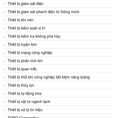
Chromalox
Thiết bị giám sát điện
ChuanYi
Thiết bị giám sát phanh điện từ thông minh
CIC
Thiết bị khí nén
Clage
Thiết bị kiểm soát vị trí
Clake Fololo
Thiết bị kiểm tra không phá hủy
Clark Cooper
Thiết bị luyện kim
CMC Ventilazione
Thiết bị mạng công nghiệp
Coax Valves Inc
Thiết bị phân tích khí
Codel
Thiết bị quan trắc
Cofimco
Thiết bị thổi khí công nghiệp tiết kiệm năng lượng
Coltraco
Thiết bị thủy lực
Comat Releco
Thiết bị tự động hóa
Comax
Thiết bị vật tư ngành lạnh
COMETECH VietNam
Thiết bị xử lý tín hiệu
COMFILE Technology
TORQ Corporation