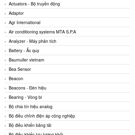
ABB Vietnam
Actuators - Bộ truyền động
AC Infinity Vietnam
Adaptor
AC&E Telecommunications
Agr International
AC&T Vietnam
Air conditioning systems MTA S.P.A
Accepta Vietnam
Analyzer - Máy phân tích
ACCUMAC Vietnam
Battery - Ắc quy
AccuWeb Vietnam
Baumuller vietnam
Acey
Bea Sensor
ACOEM Vietnam
Beacon
ADCA Vietnam
Beacons - Đèn hiệu
ADFweb Vietnam
Bearing - Vòng bi
Adler Vietnam
Bộ chia tín hiệu analog
Ados Vietnam
Bộ điều chỉnh điện áp công nghiệp
Advanced Energy Vietnam
Bộ điều khiển băng tải
Advantech Vietnam
Bộ điều khiển lưu lượng khối