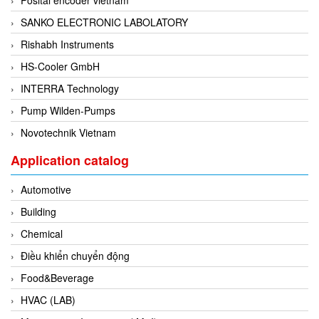
Francis Vietnam
SANKO ELECTRONIC LABOLATORY
FRANKE
Rishabh Instruments
Freezemod
HS-Cooler GmbH
Fritsch Vietnam
INTERRA Technology
FS CABLE
Pump Wilden-Pumps
FS Inc Vietnam
Novotechnik Vietnam
FTM Vietnam
Application catalog
Fuji
Fujian LEAD
Automotive
Fujikura
Building
Fukuta
Chemical
GAI-Tronics
Điều khiển chuyển động
Gardasoft
Food&Beverage
GASDNA Vietnam
HVAC (LAB)