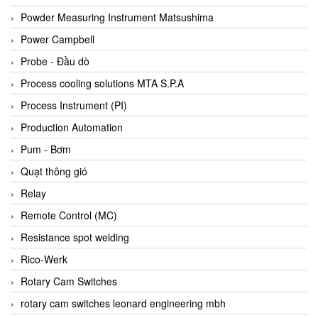
Bihl+wiedemann
Powder Measuring Instrument Matsushima
Bilz
Power Campbell
Binder Connector
Probe - Đầu dò
Biotech
Process cooling solutions MTA S.P.A
BirdX Vietnam
Process Instrument (PI)
BK Vibro
Production Automation
Black Box
Pum - Bơm
BlackBox Vietnam
Quạt thông gió
BLAGDON PUMP
Relay
Bloom Engineering
Remote Control (MC)
Boneng
Resistance spot welding
Bopp & Reuther Messtechnik
Rico-Werk
Bosch
Rotary Cam Switches
Boydcorp
rotary cam switches leonard engineering mbh