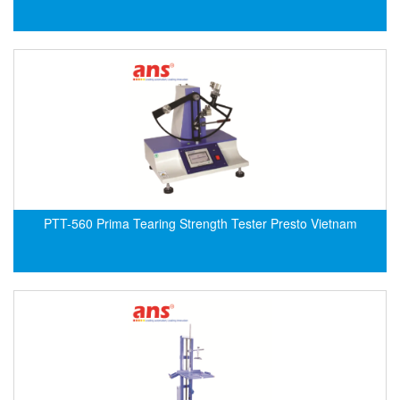
EPC
EPE Process Filters & Accumulators
Epro/Emerson
ERE WIRELESS
Erhardt-Leimer
Erhardt-Leimer
Erhardt-leimer
ERICHSEN
PTT-560 Prima Tearing Strength Tester Presto Vietnam
Erinda/Delta
ESA Automation Vietnam
Esa Pyronics
Euchner
EUCHNER GmbH + Co. KG VietNam
Eurotherm Vietnam
Eurovent