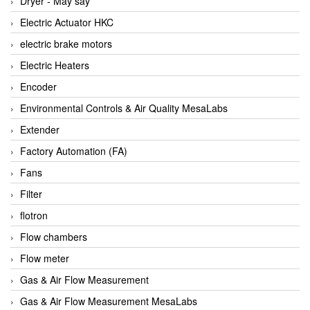
Dryer - Máy sấy
Anritsu
Electric Actuator HKC
ANTEC S.A
electric brake motors
Antico pumps
Electric Heaters
Anybus/ HMS
Encoder
AOBEN
Environmental Controls & Air Quality MesaLabs
Apex Dynamics Vietnam
Extender
Apex Dynamics Vietnam
Factory Automation (FA)
Apiste
Fans
APLISENS VietNam
Filter
Apollo Fire
flotron
Appleton
Flow chambers
AQ Matic
Flow meter
Aqualabo Vietnam
Gas & Air Flow Measurement
Aquametro
Gas & Air Flow Measurement MesaLabs