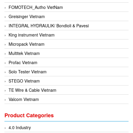
FOMOTECH_Autho VietNam
Greisinger Vietnam
INTEGRAL HYDRAULIK/ Bondioli & Pavesi
King instrument Vietnam
Micropack Vietnam
Multitek Vietnam
Profac Vietnam
Solo Tester Vietnam
STEGO Vietnam
TE Wire & Cable Vietnam
Valcom Vietnam
Woodward Vietnam
Product Categories
3CTEST Vietnam
4B VietNam Vietnam
4.0 Industry