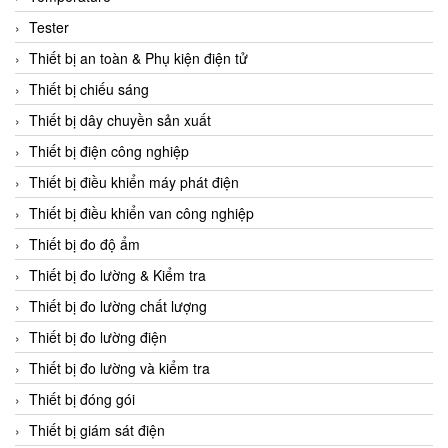
CCS
Tester
CD Automation
Thiết bị an toàn & Phụ kiện điện tử
CEAG Sicherheitst
Thiết bị chiếu sáng
CEIA Vietnam
Thiết bị dây chuyền sản xuất
Celduc Vietnam
Thiết bị điện công nghiệp
Cemb
Thiết bị điều khiển máy phát điện
Centec GmbH
Thiết bị điều khiển van công nghiệp
CEQUBE
Thiết bị đo độ ẩm
CHAUVIN ARNOUX
Thiết bị đo lường & Kiểm tra
Checkline
Thiết bị đo lường chất lượng
Chino
Thiết bị đo lường điện
Chiyoda Seiki
Thiết bị đo lường và kiểm tra
Chiyoda-Tsusho
Thiết bị đóng gói
Chongqing Huaneng
Thiết bị giám sát điện