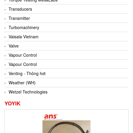
Conch
Transducers
Conductix/ WAMPFLER
Transmitter
Contrec
Turbomachinery
Contrinex
Vaisala Vietnam
Control Solution Minesota
Valve
Copeland
Vapour Control
Cortem
Vapour Control
Cosa Xentaur
Venting - Thông hơi
Cosil
Weather (WH)
Coulton
Wetzel Technologies
Crouzet
YOYIK
Crowcon
Crutec Dust Zero Vietnam
Crydom