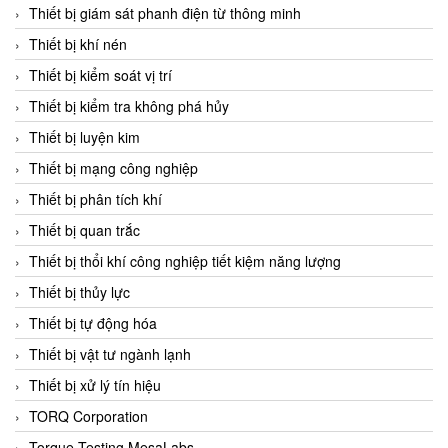
Chromalox
Thiết bị giám sát phanh điện từ thông minh
ChuanYi
Thiết bị khí nén
CIC
Thiết bị kiểm soát vị trí
Clage
Thiết bị kiểm tra không phá hủy
Clake Fololo
Thiết bị luyện kim
Clark Cooper
Thiết bị mạng công nghiệp
CMC Ventilazione
Thiết bị phân tích khí
Coax Valves Inc
Thiết bị quan trắc
Codel
Thiết bị thổi khí công nghiệp tiết kiệm năng lượng
Cofimco
Thiết bị thủy lực
Coltraco
Thiết bị tự động hóa
Comat Releco
Thiết bị vật tư ngành lạnh
Comax
Thiết bị xử lý tín hiệu
COMETECH VietNam
TORQ Corporation
COMFILE Technology
Torque Testing MesaLabs