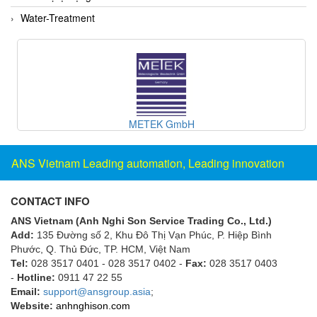
ECKERLE
Water-Treatment
Ecom-EX
ECONEX
Edward
EES
EGE Elektronik
METEK GmbH
Eilersen Vietnam
ANS Vietnam Leading automation, Leading innovation
Ekstrom-Carlson
Elands Cable Vietnam
CONTACT INFO
Elap Vietnam
ANS Vietnam (Anh Nghi Son Service Trading Co., Ltd.)
Electro Adda
Add:
135 Đường số 2, Khu Đô Thị Vạn Phúc, P. Hiệp Bình
Phước, Q. Thủ Đức, TP. HCM
, Việt Nam
Electro Industries
Tel:
028 3517 0401 - 028 3517 0402 -
Fax:
028 3517 0403
Electronic Design System S.R.L Vietnam
-
Hotline:
0911 47 22 55
Email:
support@ansgroup.asia
;
Electronics Inc. Viet Nam
Website:
anhnghison.com