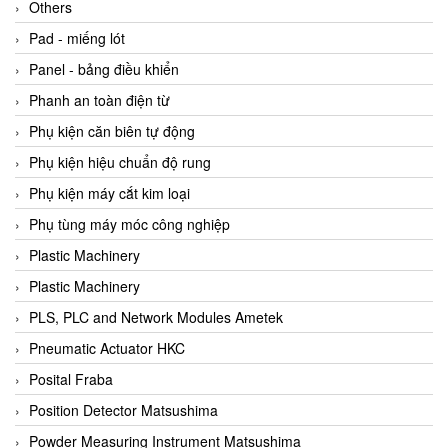
Beijer
Others
Beinlich-pumps
Pad - miếng lót
Beka
Panel - bảng điều khiển
BEKO
Phanh an toàn điện từ
Belimo
Phụ kiện căn biên tự động
Benetech Vietnam
Phụ kiện hiệu chuẩn độ rung
Bently Nevada
Phụ kiện máy cắt kim loại
Bentone Vietnam
Phụ tùng máy móc công nghiệp
Bernstein Vietnam
Plastic Machinery
Berthold
Plastic Machinery
Bestech
PLS, PLC and Network Modules Ametek
Bestech
Pneumatic Actuator HKC
BETA
Posital Fraba
Bifold
Position Detector Matsushima
Bihl+wiedemann
Powder Measuring Instrument Matsushima