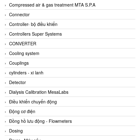
AKUSENSE
Compressed air & gas treatment MTA S.P.A
ALA OFFICINE SPA
Connector
Albrecht-Automatik Viet Nam
Controller- bộ điều khiển
Allen Bradley Vietnam
Controllers Super Systems
Alpha Moisture Vietnam
CONVERTER
Alpha-Achem Vietnam
Cooling system
Alphino
Couplings
ALRE-IT Vietnam
cylinders - xi lanh
Altech
Detector
Amarillo Gear
Dialysis Calibration MesaLabs
Ametek
Điều khiển chuyển động
AMPTRON Vietnam
Động cơ điện
AND Vietnam
Đồng hồ lưu động - Flowmeters
ANDERSON-NEGELE
Dosing
ANDILOG Technologies Vietnam