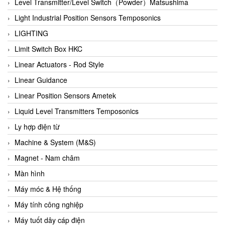
Auma
Level Transmitter/Level Switch（Powder）Matsushima
Autec
Light Industrial Position Sensors Temposonics
Auto Flow
LIGHTING
Automatic valve
Limit Switch Box HKC
Aventics
Linear Actuators - Rod Style
Avproglobal
Linear Guidance
Axiomtek
Linear Position Sensors Ametek
AZBIL
Liquid Level Transmitters Temposonics
B&C Electronics
Ly hợp điện từ
B&R
Machine & System (M&S)
Babcok wilcox
Magnet - Nam châm
Baelz Automatic Vietnam
Màn hình
Bahr Modultechnik Vietnam
Máy móc & Hệ thống
Balluff
Máy tính công nghiệp
BamBo Vietnam
Máy tuốt dây cáp điện