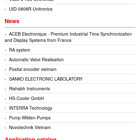
Di-Soric
UID-0808R-Unitronics
Di-Soric
News
Dixon Valve
ACEB Electronique - Premium Industrial Time Synchronization
Doctor Led Vietnam
and Display Systems from France
DOLD - Autho ANS
RA system
Dold Vietnam
Automatic Valve Réalisation
Dongdo Tech
Posital encoder vietnam
Donghwa Valve
SANKO ELECTRONIC LABOLATORY
Dongkun
Rishabh Instruments
Dosing Pump
HS-Cooler GmbH
DR. NEUMANN Peltier-Technik
INTERRA Technology
Driesen Kern
Pump Wilden-Pumps
Dropsa Vietnam
Novotechnik Vietnam
Druck
Application catalog