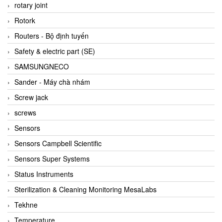
BRAUN Vietnam
rotary joint
Brinkmann Pumpen
Rotork
BRONKHORST
Routers - Bộ định tuyến
Brook Instrument
Safety & electric part (SE)
Brooks Instrument Vietnam
SAMSUNGNECO
Buhler
Sander - Máy chà nhám
BURLING INSTRUMENTS
Screw jack
Burster
screws
BUSCHJOST
Sensors
Calectro
Sensors Campbell Scientific
Campbell Scientific
Sensors Super Systems
Canneed Vietnam
Status Instruments
Cantoni
Sterilization & Cleaning Monitoring MesaLabs
CAPS
Tekhne
CAREL Parts
Temperature