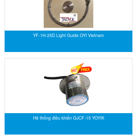
CRYSOUND
CS&P Technologies
CSC
CS-Instrument
YF-1H-25D Light Guide OYI Vietnam
cs-instruments
CTC
Cygnus
Cypet Vietnam
Daehan Sensor
Daito Kogyo
Dandong Huayu
Danfoss
Hệ thống điều khiển GJCF-15 YOYIK
Datalogic Vietnam
Datexel
Debron VietNam