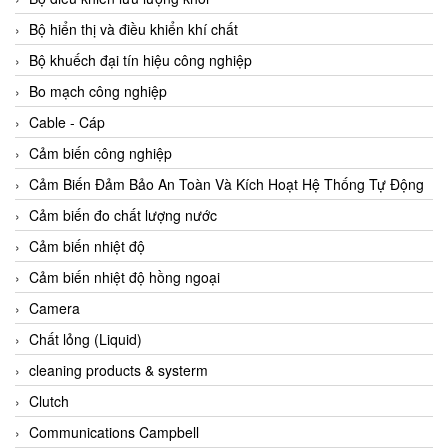
Agate Vietnam
Bộ hiển thị và điều khiển khí chất
AGR International Vietnam
Bộ khuếch đại tín hiệu công nghiệp
Aichi Tokei Denki Vietnam
Bo mạch công nghiệp
Aii Vietnam
Cable - Cáp
AIKOH
Cảm biến công nghiệp
AINUO Vietnam
Cảm Biến Đảm Bảo An Toàn Và Kích Hoạt Hệ Thống Tự Động
AIR MAJOR
Cảm biến đo chất lượng nước
Aira Euro Automation
Cảm biến nhiệt độ
Airtac Vietnam
Cảm biến nhiệt độ hồng ngoại
Airtec Vietnam
Camera
AI-Tek Vietnam
Chất lỏng (Liquid)
Akerstroms Viet Nam
cleaning products & systerm
AKO Armaturen & Separationstechnik
Clutch
AKO Armaturen & Separationstechnik Vietnam
Communications Campbell