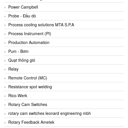
Bihl+wiedemann
Power Campbell
Bilz
Probe - Đầu dò
Binder Connector
Process cooling solutions MTA S.P.A
Biotech
Process Instrument (PI)
BirdX Vietnam
Production Automation
BK Vibro
Pum - Bơm
Black Box
Quạt thông gió
BlackBox Vietnam
Relay
BLAGDON PUMP
Remote Control (MC)
Bloom Engineering
Resistance spot welding
Boneng
Rico-Werk
Bopp & Reuther Messtechnik
Rotary Cam Switches
Bosch
rotary cam switches leonard engineering mbh
Boydcorp
Rotary Feedback Ametek