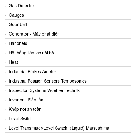
ARCA Regler
Gas Detector
Arcos Hydraulik
Gauges
Ardetem-Sfere-Vietnam
Gear Unit
Argal
Generator - Máy phát điện
AS ENERGI
Handheld
ASCO CO2
Hệ thống liên lạc nội bộ
Asker
Heat
AT2E
Industrial Brakes Ametek
ATC Pneumatic
Industrial Position Sensors Temposonics
ATEX System
Inspection Systems Woehler Technik
ATI - IA
Inverter - Biến tần
ATI (Analytical Technology Inc)
Khớp nối an toàn
Atos
Level Switch
Atrax
Level Transmitter/Level Switch（Liquid) Matsushima