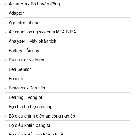
ABB Vietnam
Actuators - Bộ truyền động
AC Infinity Vietnam
Adaptor
AC&E Telecommunications
Agr International
AC&T Vietnam
Air conditioning systems MTA S.P.A
Accepta Vietnam
Analyzer - Máy phân tích
ACCUMAC Vietnam
Battery - Ắc quy
AccuWeb Vietnam
Baumuller vietnam
Acey
Bea Sensor
ACOEM Vietnam
Beacon
ADCA Vietnam
Beacons - Đèn hiệu
ADFweb Vietnam
Bearing - Vòng bi
Adler Vietnam
Bộ chia tín hiệu analog
Ados Vietnam
Bộ điều chỉnh điện áp công nghiệp
Advanced Energy Vietnam
Bộ điều khiển băng tải
Advantech Vietnam
Bộ điều khiển lưu lượng khối