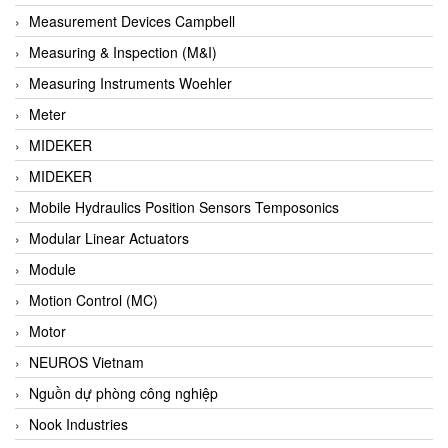
Barel Vietnam
Measurement Devices Campbell
Barksdale
Measuring & Inspection (M&I)
Bartec
Measuring Instruments Woehler
Basco
Meter
Baumer
MIDEKER
Baumuller Vietnam
MIDEKER
Baykee
Mobile Hydraulics Position Sensors Temposonics
BBC Bircher Smart Access
Modular Linear Actuators
BCS ITALY
Module
BEA SENSORS
Motion Control (MC)
Beacon Extender
Motor
Beckhoff
NEUROS Vietnam
Bedook
Nguồn dự phòng công nghiệp
Bei Sensor
Nook Industries