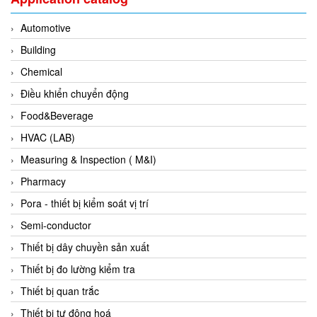
DSTI
DUCATI
Automotive
Duclean
Building
Dukin Besko
Chemical
Dunkermotoren
Điều khiển chuyển động
Durag
Food&Beverage
Dwyer
HVAC (LAB)
DYH
Measuring & Inspection ( M&I)
Dynisco
Pharmacy
E+E ELEKTRONIK
Pora - thiết bị kiểm soát vị trí
E+H
Semi-conductor
E2S
Thiết bị dây chuyền sản xuất
Earthtech
Thiết bị đo lường kiểm tra
Eaton
Thiết bị quan trắc
EBMPAPST
Thiết bị tự động hoá