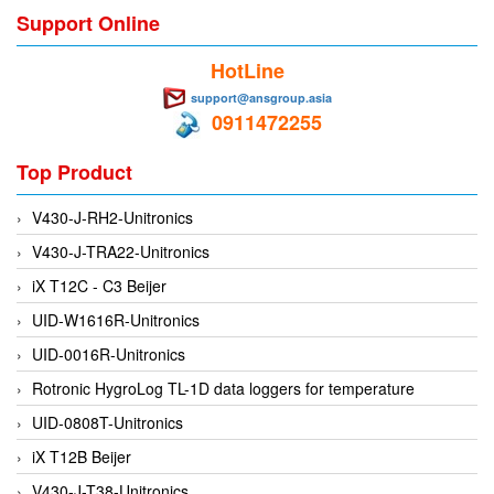
Support Online
DEIF
HotLine
Delmhorst VietNam
support@ansgroup.asia
DELTA
0911472255
Delta Ohm
Top Product
Delta sensor
Delta-mobrey
V430-J-RH2-Unitronics
DEMA Engineering/ Foam- IT
V430-J-TRA22-Unitronics
DESAX
iX T12C - C3 Beijer
DET-TRONICS
UID-W1616R-Unitronics
Deublin
UID-0016R-Unitronics
Diakont
Rotronic HygroLog TL-1D data loggers for temperature
Dias Infrared
UID-0808T-Unitronics
DINA Elektronik
iX T12B Beijer
Dinel
V430-J-T38-Unitronics