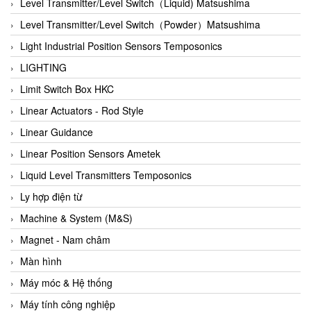
Auma
Level Transmitter/Level Switch（Liquid) Matsushima
Autec
Level Transmitter/Level Switch（Powder）Matsushima
Auto Flow
Light Industrial Position Sensors Temposonics
Automatic valve
LIGHTING
Aventics
Limit Switch Box HKC
Avproglobal
Linear Actuators - Rod Style
Axiomtek
Linear Guidance
AZBIL
Linear Position Sensors Ametek
B&C Electronics
Liquid Level Transmitters Temposonics
B&R
Ly hợp điện từ
Babcok wilcox
Machine & System (M&S)
Baelz Automatic Vietnam
Magnet - Nam châm
Bahr Modultechnik Vietnam
Màn hình
Balluff
Máy móc & Hệ thống
BamBo Vietnam
Máy tính công nghiệp