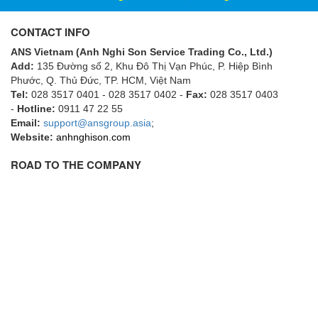
ECKERLE
CONTACT INFO
Ecom-EX
ANS Vietnam (Anh Nghi Son Service Trading Co., Ltd.)
ECONEX
Add:
135 Đường số 2, Khu Đô Thị Vạn Phúc, P. Hiệp Bình
Edward
Phước, Q. Thủ Đức, TP. HCM
, Việt Nam
Tel:
028 3517 0401 - 028 3517 0402 -
Fax:
028 3517 0403
EES
-
Hotline:
0911 47 22 55
Email:
EGE Elektronik
support@ansgroup.asia
;
Website:
anhnghison.com
Eilersen Vietnam
ROAD TO THE COMPANY
Ekstrom-Carlson
Elands Cable Vietnam
Elap Vietnam
Electro Adda
Electro Industries
Electronic Design System S.R.L Vietnam
Electronics Inc. Viet Nam