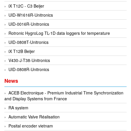
iX T12C - C3 Beijer
DEIF
UID-W1616R-Unitronics
Delmhorst VietNam
UID-0016R-Unitronics
DELTA
Rotronic HygroLog TL-1D data loggers for temperature
Delta Ohm
UID-0808T-Unitronics
Delta sensor
iX T12B Beijer
Delta-mobrey
V430-J-T38-Unitronics
DEMA Engineering/ Foam- IT
UID-0808R-Unitronics
DESAX
News
DET-TRONICS
Deublin
ACEB Electronique - Premium Industrial Time Synchronization
and Display Systems from France
Diakont
RA system
Dias Infrared
Automatic Valve Réalisation
DINA Elektronik
Posital encoder vietnam
Dinel