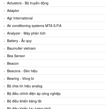
ABB Vietnam
Actuators - Bộ truyền động
AC Infinity Vietnam
Adaptor
AC&E Telecommunications
Agr International
AC&T Vietnam
Air conditioning systems MTA S.P.A
Accepta Vietnam
Analyzer - Máy phân tích
ACCUMAC Vietnam
Battery - Ắc quy
AccuWeb Vietnam
Baumuller vietnam
Acey
Bea Sensor
ACOEM Vietnam
Beacon
ADCA Vietnam
Beacons - Đèn hiệu
ADFweb Vietnam
Bearing - Vòng bi
Adler Vietnam
Bộ chia tín hiệu analog
Ados Vietnam
Bộ điều chỉnh điện áp công nghiệp
Advanced Energy Vietnam
Bộ điều khiển băng tải
Advantech Vietnam
Bộ điều khiển lưu lượng khối