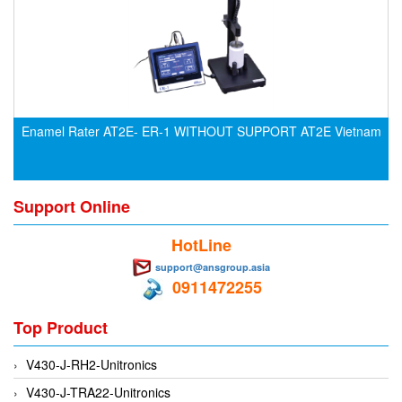
CRYSOUND
CS&P Technologies
CSC
CS-Instrument
cs-instruments
Enamel Rater AT2E- ER-1 WITHOUT SUPPORT AT2E Vietnam
CTC
Cygnus
Support Online
Cypet Vietnam
Daehan Sensor
HotLine
Daito Kogyo
support@ansgroup.asia
0911472255
Dandong Huayu
Danfoss
Top Product
Datalogic Vietnam
V430-J-RH2-Unitronics
Datexel
V430-J-TRA22-Unitronics
Debron VietNam