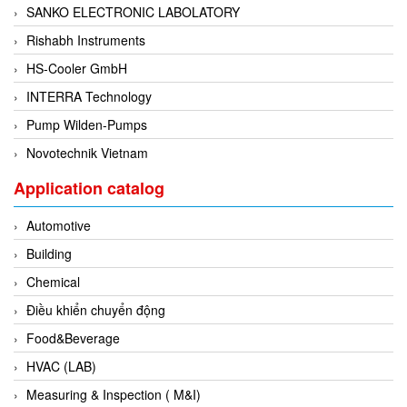
SANKO ELECTRONIC LABOLATORY
Di-Soric
Rishabh Instruments
Di-Soric
HS-Cooler GmbH
Dixon Valve
INTERRA Technology
Doctor Led Vietnam
Pump Wilden-Pumps
DOLD - Autho ANS
Novotechnik Vietnam
Dold Vietnam
Dongdo Tech
Application catalog
Donghwa Valve
Automotive
Dongkun
Building
Dosing Pump
Chemical
DR. NEUMANN Peltier-Technik
Điều khiển chuyển động
Driesen Kern
Food&Beverage
Dropsa Vietnam
HVAC (LAB)
Druck
Measuring & Inspection ( M&I)