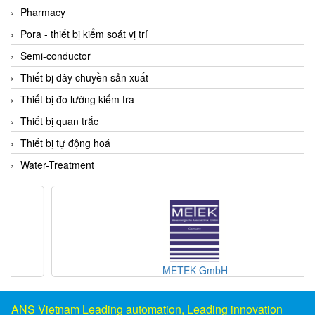
DSTI
Pharmacy
DUCATI
Pora - thiết bị kiểm soát vị trí
Duclean
Semi-conductor
Dukin Besko
Thiết bị dây chuyền sản xuất
Dunkermotoren
Thiết bị đo lường kiểm tra
Durag
Thiết bị quan trắc
Dwyer
Thiết bị tự động hoá
DYH
Water-Treatment
Dynisco
E+E ELEKTRONIK
E+H
E2S
Earthtech
METEK GmbH
Eaton
EBMPAPST
ANS Vietnam Leading automation, Leading innovation