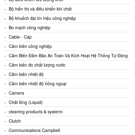
Agate Vietnam
Bộ hiển thị và điều khiển khí chất
AGR International Vietnam
Bộ khuếch đại tín hiệu công nghiệp
Aichi Tokei Denki Vietnam
Bo mạch công nghiệp
Aii Vietnam
Cable - Cáp
AIKOH
Cảm biến công nghiệp
AINUO Vietnam
Cảm Biến Đảm Bảo An Toàn Và Kích Hoạt Hệ Thống Tự Động
AIR MAJOR
Cảm biến đo chất lượng nước
Aira Euro Automation
Cảm biến nhiệt độ
Airtac Vietnam
Cảm biến nhiệt độ hồng ngoại
Airtec Vietnam
Camera
AI-Tek Vietnam
Chất lỏng (Liquid)
Akerstroms Viet Nam
cleaning products & systerm
AKO Armaturen & Separationstechnik
Clutch
AKO Armaturen & Separationstechnik Vietnam
Communications Campbell