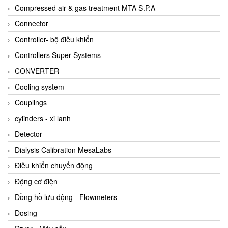
AKUSENSE
Compressed air & gas treatment MTA S.P.A
ALA OFFICINE SPA
Connector
Albrecht-Automatik Viet Nam
Controller- bộ điều khiển
Allen Bradley Vietnam
Controllers Super Systems
Alpha Moisture Vietnam
CONVERTER
Alpha-Achem Vietnam
Cooling system
Alphino
Couplings
ALRE-IT Vietnam
cylinders - xi lanh
Altech
Detector
Amarillo Gear
Dialysis Calibration MesaLabs
Ametek
Điều khiển chuyển động
AMPTRON Vietnam
Động cơ điện
AND Vietnam
Đồng hồ lưu động - Flowmeters
ANDERSON-NEGELE
Dosing
ANDILOG Technologies Vietnam