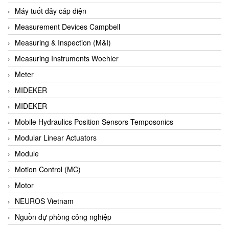
Barel Vietnam
Máy tuốt dây cáp điện
Barksdale
Measurement Devices Campbell
Bartec
Measuring & Inspection (M&I)
Basco
Measuring Instruments Woehler
Baumer
Meter
Baumuller Vietnam
MIDEKER
Baykee
MIDEKER
BBC Bircher Smart Access
Mobile Hydraulics Position Sensors Temposonics
BCS ITALY
Modular Linear Actuators
BEA SENSORS
Module
Beacon Extender
Motion Control (MC)
Beckhoff
Motor
Bedook
NEUROS Vietnam
Bei Sensor
Nguồn dự phòng công nghiệp