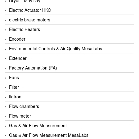
Dryer - Máy sấy
Anritsu
Electric Actuator HKC
ANTEC S.A
electric brake motors
Antico pumps
Electric Heaters
Anybus/ HMS
Encoder
AOBEN
Environmental Controls & Air Quality MesaLabs
Apex Dynamics Vietnam
Extender
Apex Dynamics Vietnam
Factory Automation (FA)
Apiste
Fans
APLISENS VietNam
Filter
Apollo Fire
flotron
Appleton
Flow chambers
AQ Matic
Flow meter
Aqualabo Vietnam
Gas & Air Flow Measurement
Aquametro
Gas & Air Flow Measurement MesaLabs