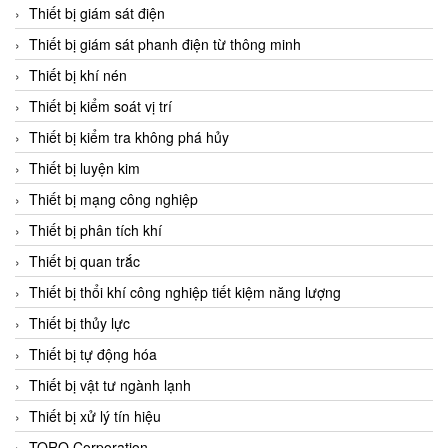
Chromalox
Thiết bị giám sát điện
ChuanYi
Thiết bị giám sát phanh điện từ thông minh
CIC
Thiết bị khí nén
Clage
Thiết bị kiểm soát vị trí
Clake Fololo
Thiết bị kiểm tra không phá hủy
Clark Cooper
Thiết bị luyện kim
CMC Ventilazione
Thiết bị mạng công nghiệp
Coax Valves Inc
Thiết bị phân tích khí
Codel
Thiết bị quan trắc
Cofimco
Thiết bị thổi khí công nghiệp tiết kiệm năng lượng
Coltraco
Thiết bị thủy lực
Comat Releco
Thiết bị tự động hóa
Comax
Thiết bị vật tư ngành lạnh
COMETECH VietNam
Thiết bị xử lý tín hiệu
COMFILE Technology
TORQ Corporation