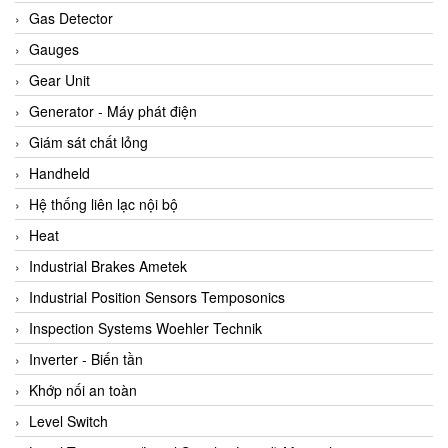
ARCA Regler
Gas Detector
Arcos Hydraulik
Gauges
Ardetem-Sfere-Vietnam
Gear Unit
Argal
Generator - Máy phát điện
AS ENERGI
Giám sát chất lỏng
ASCO CO2
Handheld
Asker
Hệ thống liên lạc nội bộ
AT2E
Heat
ATC Pneumatic
Industrial Brakes Ametek
ATEX System
Industrial Position Sensors Temposonics
ATI - IA
Inspection Systems Woehler Technik
ATI (Analytical Technology Inc)
Inverter - Biến tần
Atos
Khớp nối an toàn
Atrax
Level Switch