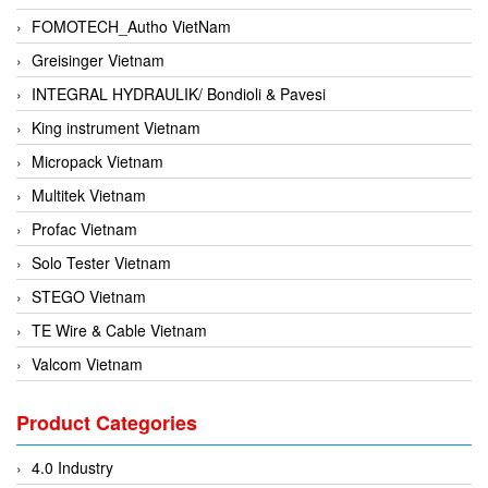
FOMOTECH_Autho VietNam
Greisinger Vietnam
INTEGRAL HYDRAULIK/ Bondioli & Pavesi
King instrument Vietnam
Micropack Vietnam
Multitek Vietnam
Profac Vietnam
Solo Tester Vietnam
STEGO Vietnam
TE Wire & Cable Vietnam
Valcom Vietnam
Woodward Vietnam
Product Categories
3CTEST Vietnam
4B VietNam Vietnam
4.0 Industry