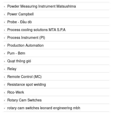
Bihl+wiedemann
Powder Measuring Instrument Matsushima
Bilz
Power Campbell
Binder Connector
Probe - Đầu dò
Biotech
Process cooling solutions MTA S.P.A
BirdX Vietnam
Process Instrument (PI)
BK Vibro
Production Automation
Black Box
Pum - Bơm
BlackBox Vietnam
Quạt thông gió
BLAGDON PUMP
Relay
Bloom Engineering
Remote Control (MC)
Boneng
Resistance spot welding
Bopp & Reuther Messtechnik
Rico-Werk
Bosch
Rotary Cam Switches
Boydcorp
rotary cam switches leonard engineering mbh