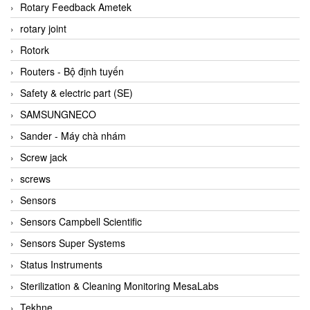
BRAUN Vietnam
Rotary Feedback Ametek
Brinkmann Pumpen
rotary joint
BRONKHORST
Rotork
Brook Instrument
Routers - Bộ định tuyến
Brooks Instrument Vietnam
Safety & electric part (SE)
Buhler
SAMSUNGNECO
BURLING INSTRUMENTS
Sander - Máy chà nhám
Burster
Screw jack
BUSCHJOST
screws
Calectro
Sensors
Campbell Scientific
Sensors Campbell Scientific
Canneed Vietnam
Sensors Super Systems
Cantoni
Status Instruments
CAPS
Sterilization & Cleaning Monitoring MesaLabs
CAREL Parts
Tekhne