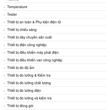
CCS
Temperature
CD Automation
Tester
CEAG Sicherheitst
Thiết bị an toàn & Phụ kiện điện tử
CEIA Vietnam
Thiết bị chiếu sáng
Celduc Vietnam
Thiết bị dây chuyền sản xuất
Cemb
Thiết bị điện công nghiệp
Centec GmbH
Thiết bị điều khiển máy phát điện
CEQUBE
Thiết bị điều khiển van công nghiệp
CHAUVIN ARNOUX
Thiết bị đo độ ẩm
Checkline
Thiết bị đo lường & Kiểm tra
Chino
Thiết bị đo lường chất lượng
Chiyoda Seiki
Thiết bị đo lường điện
Chiyoda-Tsusho
Thiết bị đo lường và kiểm tra
Chongqing Huaneng
Thiết bị đóng gói