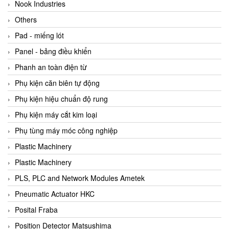
Beijer
Nook Industries
Beinlich-pumps
Others
Beka
Pad - miếng lót
BEKO
Panel - bảng điều khiển
Belimo
Phanh an toàn điện từ
Benetech Vietnam
Phụ kiện căn biên tự động
Bently Nevada
Phụ kiện hiệu chuẩn độ rung
Bentone Vietnam
Phụ kiện máy cắt kim loại
Bernstein Vietnam
Phụ tùng máy móc công nghiệp
Berthold
Plastic Machinery
Bestech
Plastic Machinery
Bestech
PLS, PLC and Network Modules Ametek
BETA
Pneumatic Actuator HKC
Bifold
Posital Fraba
Bihl+wiedemann
Position Detector Matsushima