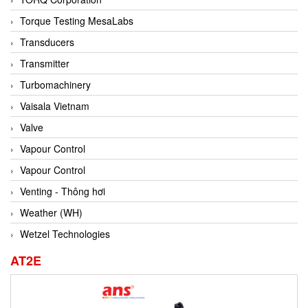
Conch
Torque Testing MesaLabs
Conductix/ WAMPFLER
Transducers
Contrec
Transmitter
Contrinex
Turbomachinery
Control Solution Minesota
Vaisala Vietnam
Copeland
Valve
Cortem
Vapour Control
Cosa Xentaur
Vapour Control
Cosil
Venting - Thông hơi
Coulton
Weather (WH)
Crouzet
Wetzel Technologies
Crowcon
AT2E
Crutec Dust Zero Vietnam
Crydom