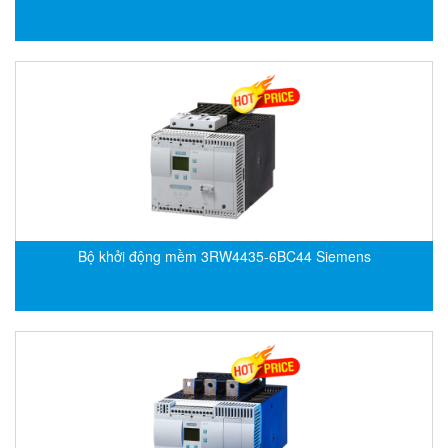
Flowline
Flow-Mon
Flowserve
Fluke Process Instruments Vietnam
FMS Vietnam
FOKO / Wintriss
Fomotech Vietnam
Forbes Marshall
Bộ khởi động mềm 3RW4435-6BC44 Siemens
FORNEY
Fortex
Fortress
Fossil Power Systems
FPZ
Francia Srl Vietnam