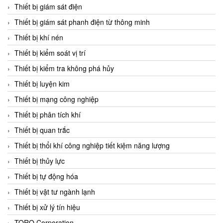
Chromalox
Thiết bị giám sát điện
ChuanYi
Thiết bị giám sát phanh điện từ thông minh
CIC
Thiết bị khí nén
Clage
Thiết bị kiểm soát vị trí
Clake Fololo
Thiết bị kiểm tra không phá hủy
Clark Cooper
Thiết bị luyện kim
CMC Ventilazione
Thiết bị mạng công nghiệp
Coax Valves Inc
Thiết bị phân tích khí
Codel
Thiết bị quan trắc
Cofimco
Thiết bị thổi khí công nghiệp tiết kiệm năng lượng
Coltraco
Thiết bị thủy lực
Comat Releco
Thiết bị tự động hóa
Comax
Thiết bị vật tư ngành lạnh
COMETECH VietNam
Thiết bị xử lý tín hiệu
COMFILE Technology
TORQ Corporation