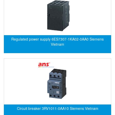
DSTI
DUCATI
Duclean
Dukin Besko
Dunkermotoren
Regulated power supply 6ES7307-1KA02-0AA0 Siemens
Durag
Vietnam
Dwyer
DYH
Dynisco
E+E ELEKTRONIK
E+H
E2S
Earthtech
Eaton
Circuit breaker 3RV1011-0AA10 Siemens Vietnam
EBMPAPST