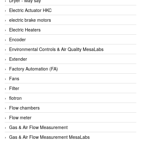
Dryer - Máy sấy
Anritsu
Electric Actuator HKC
ANTEC S.A
electric brake motors
Antico pumps
Electric Heaters
Anybus/ HMS
Encoder
AOBEN
Environmental Controls & Air Quality MesaLabs
Apex Dynamics Vietnam
Extender
Apex Dynamics Vietnam
Factory Automation (FA)
Apiste
Fans
APLISENS VietNam
Filter
Apollo Fire
flotron
Appleton
Flow chambers
AQ Matic
Flow meter
Aqualabo Vietnam
Gas & Air Flow Measurement
Aquametro
Gas & Air Flow Measurement MesaLabs