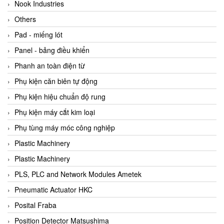
Beijer
Nook Industries
Beinlich-pumps
Others
Beka
Pad - miếng lót
BEKO
Panel - bảng điều khiển
Belimo
Phanh an toàn điện từ
Benetech Vietnam
Phụ kiện căn biên tự động
Bently Nevada
Phụ kiện hiệu chuẩn độ rung
Bentone Vietnam
Phụ kiện máy cắt kim loại
Bernstein Vietnam
Phụ tùng máy móc công nghiệp
Berthold
Plastic Machinery
Bestech
Plastic Machinery
Bestech
PLS, PLC and Network Modules Ametek
BETA
Pneumatic Actuator HKC
Bifold
Posital Fraba
Bihl+wiedemann
Position Detector Matsushima