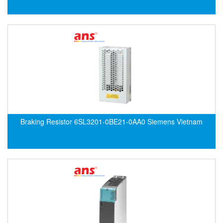
ECKERLE
Ecom-EX
ECONEX
Edward
EES
EGE Elektronik
Eilersen Vietnam
Ekstrom-Carlson
Braking Resistor 6SL3201-0BE21-0AA0 Siemens Vietnam
Elands Cable Vietnam
Elap Vietnam
Electro Adda
Electro Industries
Electronic Design System S.R.L Vietnam
Electronics Inc. Viet Nam