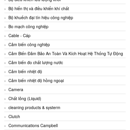
Agate Vietnam
Bộ hiển thị và điều khiển khí chất
AGR International Vietnam
Bộ khuếch đại tín hiệu công nghiệp
Aichi Tokei Denki Vietnam
Bo mạch công nghiệp
Aii Vietnam
Cable - Cáp
AIKOH
Cảm biến công nghiệp
AINUO Vietnam
Cảm Biến Đảm Bảo An Toàn Và Kích Hoạt Hệ Thống Tự Động
AIR MAJOR
Cảm biến đo chất lượng nước
Aira Euro Automation
Cảm biến nhiệt độ
Airtac Vietnam
Cảm biến nhiệt độ hồng ngoại
Airtec Vietnam
Camera
AI-Tek Vietnam
Chất lỏng (Liquid)
Akerstroms Viet Nam
cleaning products & systerm
AKO Armaturen & Separationstechnik
Clutch
AKO Armaturen & Separationstechnik Vietnam
Communications Campbell