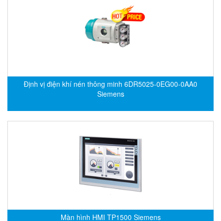
Gasensor
Gave
Gazex
GD GODAI ENGINEERING
GE Panametrics
GEDORE
Định vị điện khí nén thông minh 6DR5025-0EG00-0AA0
GEFA PROCESSTECHNIK GMBH
Siemens
Gefran
Gems Sensor
Gemu
GENEBRE
Genesislamp
Geokon Vietnam
GESIPA
Gessmann
Màn hình HMI TP1500 Siemens