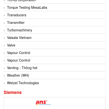
Conch
Torque Testing MesaLabs
Conductix/ WAMPFLER
Transducers
Contrec
Transmitter
Contrinex
Turbomachinery
Control Solution Minesota
Vaisala Vietnam
Copeland
Valve
Cortem
Vapour Control
Cosa Xentaur
Vapour Control
Cosil
Venting - Thông hơi
Coulton
Weather (WH)
Crouzet
Wetzel Technologies
Crowcon
Siemens
Crutec Dust Zero Vietnam
Crydom