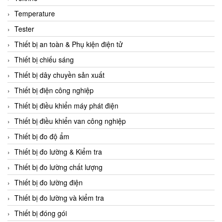
CCS
Temperature
CD Automation
Tester
CEAG Sicherheitst
Thiết bị an toàn & Phụ kiện điện tử
CEIA Vietnam
Thiết bị chiếu sáng
Celduc Vietnam
Thiết bị dây chuyền sản xuất
Cemb
Thiết bị điện công nghiệp
Centec GmbH
Thiết bị điều khiển máy phát điện
CEQUBE
Thiết bị điều khiển van công nghiệp
CHAUVIN ARNOUX
Thiết bị đo độ ẩm
Checkline
Thiết bị đo lường & Kiểm tra
Chino
Thiết bị đo lường chất lượng
Chiyoda Seiki
Thiết bị đo lường điện
Chiyoda-Tsusho
Thiết bị đo lường và kiểm tra
Chongqing Huaneng
Thiết bị đóng gói