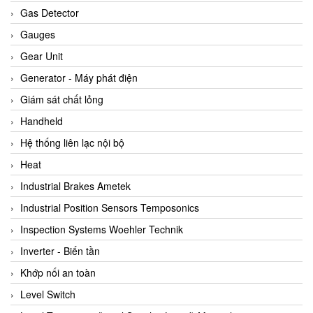
ARCA Regler
Gas Detector
Arcos Hydraulik
Gauges
Ardetem-Sfere-Vietnam
Gear Unit
Argal
Generator - Máy phát điện
AS ENERGI
Giám sát chất lỏng
ASCO CO2
Handheld
Asker
Hệ thống liên lạc nội bộ
AT2E
Heat
ATC Pneumatic
Industrial Brakes Ametek
ATEX System
Industrial Position Sensors Temposonics
ATI - IA
Inspection Systems Woehler Technik
ATI (Analytical Technology Inc)
Inverter - Biến tần
Atos
Khớp nối an toàn
Atrax
Level Switch