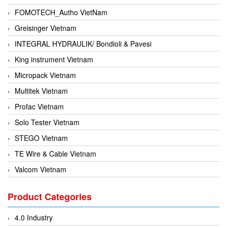
FOMOTECH_Autho VietNam
Greisinger Vietnam
INTEGRAL HYDRAULIK/ Bondioli & Pavesi
King instrument Vietnam
Micropack Vietnam
Multitek Vietnam
Profac Vietnam
Solo Tester Vietnam
STEGO Vietnam
TE Wire & Cable Vietnam
Valcom Vietnam
Woodward Vietnam
Product Categories
3CTEST Vietnam
4B VietNam Vietnam
4.0 Industry