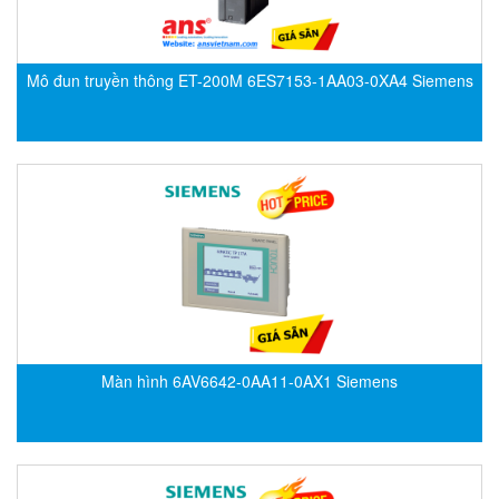
Evoqua
EXAIR
Mô đun truyền thông ET-200M 6ES7153-1AA03-0XA4 Siemens
Exergen
Exide Technologies Vietnam
EXOR
FAIRCHILD
FANUC
FDM/ F.lli Della Marca Srl
FEIN
Felm
FESTO
Màn hình 6AV6642-0AA11-0AX1 Siemens
FHF (EATON Crouse-Hinds)
Fife/ Maxcess
Fimet