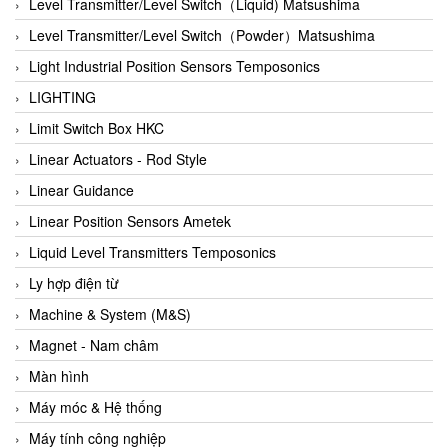
Auma
Level Transmitter/Level Switch（Liquid) Matsushima
Autec
Level Transmitter/Level Switch（Powder）Matsushima
Auto Flow
Light Industrial Position Sensors Temposonics
Automatic valve
LIGHTING
Aventics
Limit Switch Box HKC
Avproglobal
Linear Actuators - Rod Style
Axiomtek
Linear Guidance
AZBIL
Linear Position Sensors Ametek
B&C Electronics
Liquid Level Transmitters Temposonics
B&R
Ly hợp điện từ
Babcok wilcox
Machine & System (M&S)
Baelz Automatic Vietnam
Magnet - Nam châm
Bahr Modultechnik Vietnam
Màn hình
Balluff
Máy móc & Hệ thống
BamBo Vietnam
Máy tính công nghiệp