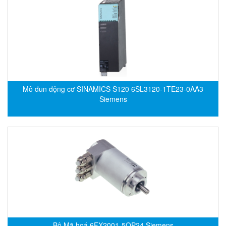
HBC-radiomatic
HBM
Heidenhain
HEINRICHS
HELIOS GmbH/ Helios Heizelemente
Hengesbach
Mô đun động cơ SINAMICS S120 6SL3120-1TE23-0AA3
Siemens
HENGSHUI
Hengstler
HepcoMotion
herman-tech Viet Nam
Higen motor
High pressure / SPRAGUE Vietnam
Hikmicrotech Vietnam
HILSCHER
Bộ Mã hoá 6FX2001-5QP24 Siemens