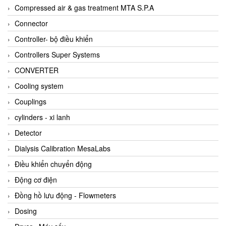
AKUSENSE
Compressed air & gas treatment MTA S.P.A
ALA OFFICINE SPA
Connector
Albrecht-Automatik Viet Nam
Controller- bộ điều khiển
Allen Bradley Vietnam
Controllers Super Systems
Alpha Moisture Vietnam
CONVERTER
Alpha-Achem Vietnam
Cooling system
Alphino
Couplings
ALRE-IT Vietnam
cylinders - xi lanh
Altech
Detector
Amarillo Gear
Dialysis Calibration MesaLabs
Ametek
Điều khiển chuyển động
AMPTRON Vietnam
Động cơ điện
AND Vietnam
Đồng hồ lưu động - Flowmeters
ANDERSON-NEGELE
Dosing
ANDILOG Technologies Vietnam