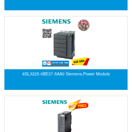
EPC
EPE Process Filters & Accumulators
Epro/Emerson
ERE WIRELESS
Erhardt-Leimer
Erhardt-Leimer
Erhardt-leimer
ERICHSEN
6SL3225-0BE37-5AA0 Siemens,Power Module
Erinda/Delta
ESA Automation Vietnam
Esa Pyronics
Euchner
EUCHNER GmbH + Co. KG VietNam
Eurotherm Vietnam
Eurovent