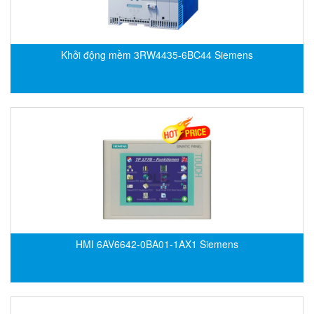
Francis Vietnam
FRANKE
Freezemod
Khởi động mềm 3RW4435-6BC44 Siemens
Fritsch Vietnam
FS CABLE
FS Inc Vietnam
FTM Vietnam
Fuji
Fujian LEAD
Fujikura
Fukuta
HMI 6AV6642-0BA01-1AX1 Siemens
GAI-Tronics
Gardasoft
GASDNA Vietnam