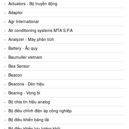
ABB Vietnam
Actuators - Bộ truyền động
AC Infinity Vietnam
Adaptor
AC&E Telecommunications
Agr International
AC&T Vietnam
Air conditioning systems MTA S.P.A
Accepta Vietnam
Analyzer - Máy phân tích
ACCUMAC Vietnam
Battery - Ắc quy
AccuWeb Vietnam
Baumuller vietnam
Acey
Bea Sensor
ACOEM Vietnam
Beacon
ADCA Vietnam
Beacons - Đèn hiệu
ADFweb Vietnam
Bearing - Vòng bi
Adler Vietnam
Bộ chia tín hiệu analog
Ados Vietnam
Bộ điều chỉnh điện áp công nghiệp
Advanced Energy Vietnam
Bộ điều khiển băng tải
Advantech Vietnam
Bộ điều khiển lưu lượng khối