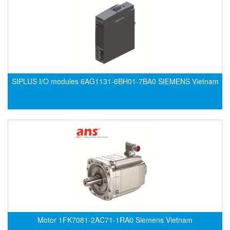
EMC PARTNER
EMCSOSIN
Emerson/Vertiv
EMG
Emotron
SIPLUS I/O modules 6AG1131-6BH01-7BA0 SIEMENS Vietnam
ENCEL Vietnam
Endress+Hauser
Enensys Vietnam
Enerdoor
Enerpac
ENERSYS
Enolgas
Envada
Environmental Compliance Products
Motor 1FK7081-2AC71-1RA0 Siemens Vietnam