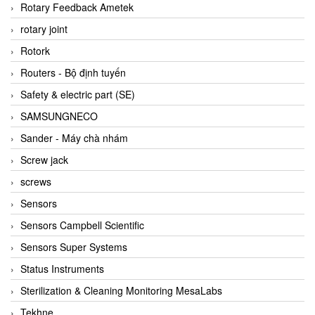
BRAUN Vietnam
Rotary Feedback Ametek
Brinkmann Pumpen
rotary joint
BRONKHORST
Rotork
Brook Instrument
Routers - Bộ định tuyến
Brooks Instrument Vietnam
Safety & electric part (SE)
Buhler
SAMSUNGNECO
BURLING INSTRUMENTS
Sander - Máy chà nhám
Burster
Screw jack
BUSCHJOST
screws
Calectro
Sensors
Campbell Scientific
Sensors Campbell Scientific
Canneed Vietnam
Sensors Super Systems
Cantoni
Status Instruments
CAPS
Sterilization & Cleaning Monitoring MesaLabs
CAREL Parts
Tekhne