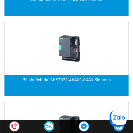
Hima
Hima
HINOTEK Vietnam
Hioki
Hirschmann
HITEC Sensor Developments
HKC
Hodaka
Homa
Bộ khuếch đại 6ES7972-4AA02-0XA0 Siemens
Honeywell
Honsberg (GHM)
Houston Vibrator
HOVEN
HOYER
HS-Cooler