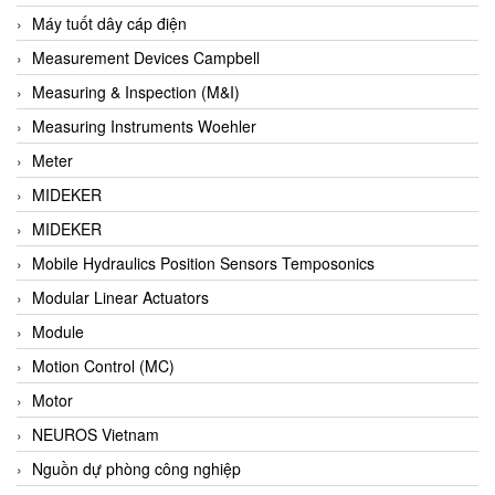
Barel Vietnam
Máy tuốt dây cáp điện
Barksdale
Measurement Devices Campbell
Bartec
Measuring & Inspection (M&I)
Basco
Measuring Instruments Woehler
Baumer
Meter
Baumuller Vietnam
MIDEKER
Baykee
MIDEKER
BBC Bircher Smart Access
Mobile Hydraulics Position Sensors Temposonics
BCS ITALY
Modular Linear Actuators
BEA SENSORS
Module
Beacon Extender
Motion Control (MC)
Beckhoff
Motor
Bedook
NEUROS Vietnam
Bei Sensor
Nguồn dự phòng công nghiệp