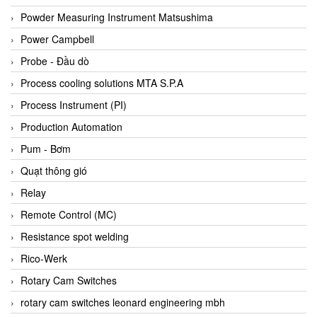
Bihl+wiedemann
Powder Measuring Instrument Matsushima
Bilz
Power Campbell
Binder Connector
Probe - Đầu dò
Biotech
Process cooling solutions MTA S.P.A
BirdX Vietnam
Process Instrument (PI)
BK Vibro
Production Automation
Black Box
Pum - Bơm
BlackBox Vietnam
Quạt thông gió
BLAGDON PUMP
Relay
Bloom Engineering
Remote Control (MC)
Boneng
Resistance spot welding
Bopp & Reuther Messtechnik
Rico-Werk
Bosch
Rotary Cam Switches
Boydcorp
rotary cam switches leonard engineering mbh