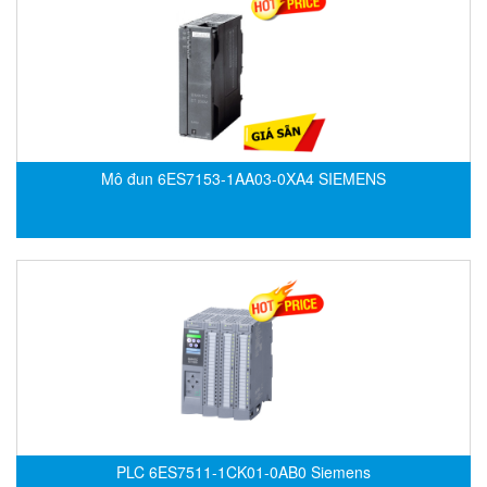
Fine Suntronix
FineTek
Finna Sensors Vietnam
Fireye
Fischer
Mô đun 6ES7153-1AA03-0XA4 SIEMENS
Fisher
FISO Vietnam
FLENDER
Flexaust
Flexim
FLIR
FLOMAG
flotron
Flow Force/ Super Green Power-Tech
PLC 6ES7511-1CK01-0AB0 Siemens
Floweserve/PMV