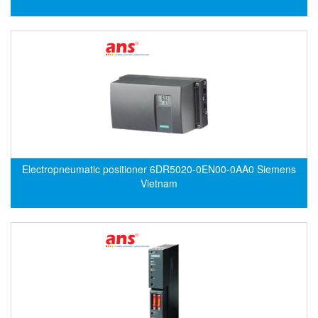
DEIF
Delmhorst VietNam
DELTA
Delta Ohm
Delta sensor
Delta-mobrey
DEMA Engineering/ Foam- IT
Electropneumatic positioner 6DR5020-0EN00-0AA0 Siemens
DESAX
Vietnam
DET-TRONICS
Deublin
Diakont
Dias Infrared
DINA Elektronik
Dinel