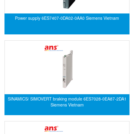
Di-Soric
Di-Soric
Power supply 6ES7407-0DA02-0AA0 Siemens Vietnam
Dixon Valve
Doctor Led Vietnam
DOLD - Autho ANS
Dold Vietnam
Dongdo Tech
Donghwa Valve
Dongkun
Dosing Pump
DR. NEUMANN Peltier-Technik
SINAMICS/ SIMOVERT braking module 6ES7028-0EA87-2DA1
Siemens Vietnam
Driesen Kern
Dropsa Vietnam
Druck