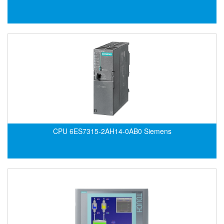
Gestra
GF
Ghisalba
Gill Instruments
Giovenzana Vietnam
Glamox
Glavi
Global Encoder Vietnam
CPU 6ES7315-2AH14-0AB0 Siemens
Glual
GPA Pump
GRAVITY
Green instruments
GREYSTONE
GREYSTONE