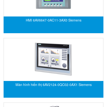
Grizzly Viet Nam
Grundfos
GSEETECH
HMI 6AV6647-0AC11-3AX0 Siemens
GURLEY
H&T Korea
Hach
HALS LUBE
Halstrup Walcher
HANMI
HANMI TECHWIN
Hans Hennig
Hanshin feeder
Màn hình hiển thị 6AV2124-0QC02-0AX1 Siemens
Hans-Schmidt
Harold G. Schaevitz Industries Vietnam
Hawe