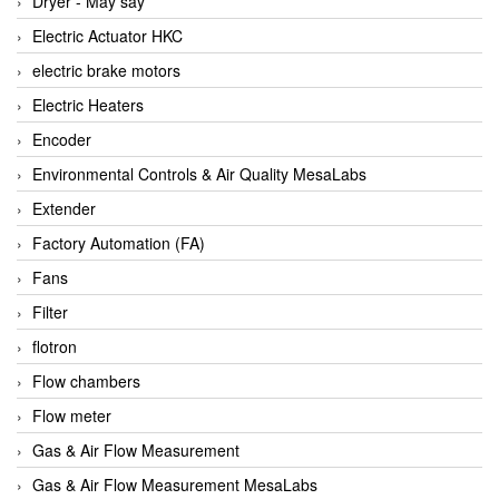
Dryer - Máy sấy
Anritsu
Electric Actuator HKC
ANTEC S.A
electric brake motors
Antico pumps
Electric Heaters
Anybus/ HMS
Encoder
AOBEN
Environmental Controls & Air Quality MesaLabs
Apex Dynamics Vietnam
Extender
Apex Dynamics Vietnam
Factory Automation (FA)
Apiste
Fans
APLISENS VietNam
Filter
Apollo Fire
flotron
Appleton
Flow chambers
AQ Matic
Flow meter
Aqualabo Vietnam
Gas & Air Flow Measurement
Aquametro
Gas & Air Flow Measurement MesaLabs