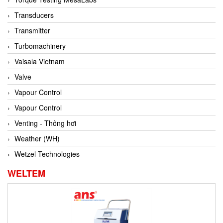
Conch
Transducers
Conductix/ WAMPFLER
Transmitter
Contrec
Turbomachinery
Contrinex
Vaisala Vietnam
Control Solution Minesota
Valve
Copeland
Vapour Control
Cortem
Vapour Control
Cosa Xentaur
Venting - Thông hơi
Cosil
Weather (WH)
Coulton
Wetzel Technologies
Crouzet
WELTEM
Crowcon
Crutec Dust Zero Vietnam
Crydom