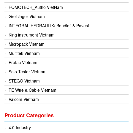
FOMOTECH_Autho VietNam
Greisinger Vietnam
INTEGRAL HYDRAULIK/ Bondioli & Pavesi
King instrument Vietnam
Micropack Vietnam
Multitek Vietnam
Profac Vietnam
Solo Tester Vietnam
STEGO Vietnam
TE Wire & Cable Vietnam
Valcom Vietnam
Woodward Vietnam
Product Categories
3CTEST Vietnam
4B VietNam Vietnam
4.0 Industry