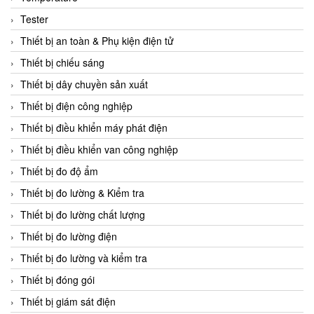
CCS
Tester
CD Automation
Thiết bị an toàn & Phụ kiện điện tử
CEAG Sicherheitst
Thiết bị chiếu sáng
CEIA Vietnam
Thiết bị dây chuyền sản xuất
Celduc Vietnam
Thiết bị điện công nghiệp
Cemb
Thiết bị điều khiển máy phát điện
Centec GmbH
Thiết bị điều khiển van công nghiệp
CEQUBE
Thiết bị đo độ ẩm
CHAUVIN ARNOUX
Thiết bị đo lường & Kiểm tra
Checkline
Thiết bị đo lường chất lượng
Chino
Thiết bị đo lường điện
Chiyoda Seiki
Thiết bị đo lường và kiểm tra
Chiyoda-Tsusho
Thiết bị đóng gói
Chongqing Huaneng
Thiết bị giám sát điện