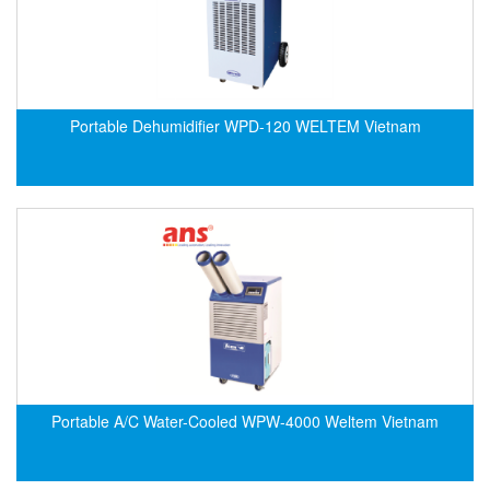
CRYSOUND
CS&P Technologies
CSC
CS-Instrument
Portable Dehumidifier WPD-120 WELTEM Vietnam
cs-instruments
CTC
Cygnus
Cypet Vietnam
Daehan Sensor
Daito Kogyo
Dandong Huayu
Danfoss
Portable A/C Water-Cooled WPW-4000 Weltem Vietnam
Datalogic Vietnam
Datexel
Debron VietNam