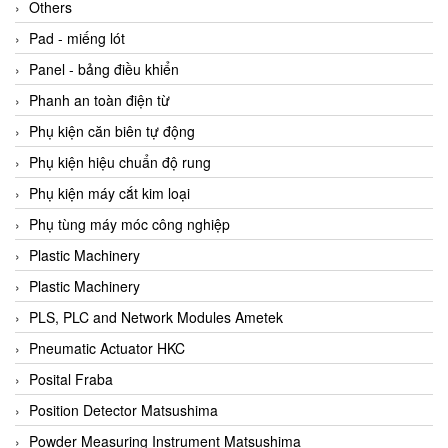
Beijer
Others
Beinlich-pumps
Pad - miếng lót
Beka
Panel - bảng điều khiển
BEKO
Phanh an toàn điện từ
Belimo
Phụ kiện căn biên tự động
Benetech Vietnam
Phụ kiện hiệu chuẩn độ rung
Bently Nevada
Phụ kiện máy cắt kim loại
Bentone Vietnam
Phụ tùng máy móc công nghiệp
Bernstein Vietnam
Plastic Machinery
Berthold
Plastic Machinery
Bestech
PLS, PLC and Network Modules Ametek
Bestech
Pneumatic Actuator HKC
BETA
Posital Fraba
Bifold
Position Detector Matsushima
Bihl+wiedemann
Powder Measuring Instrument Matsushima