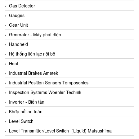
ARCA Regler
Gas Detector
Arcos Hydraulik
Gauges
Ardetem-Sfere-Vietnam
Gear Unit
Argal
Generator - Máy phát điện
AS ENERGI
Handheld
ASCO CO2
Hệ thống liên lạc nội bộ
Asker
Heat
AT2E
Industrial Brakes Ametek
ATC Pneumatic
Industrial Position Sensors Temposonics
ATEX System
Inspection Systems Woehler Technik
ATI - IA
Inverter - Biến tần
ATI (Analytical Technology Inc)
Khớp nối an toàn
Atos
Level Switch
Atrax
Level Transmitter/Level Switch（Liquid) Matsushima