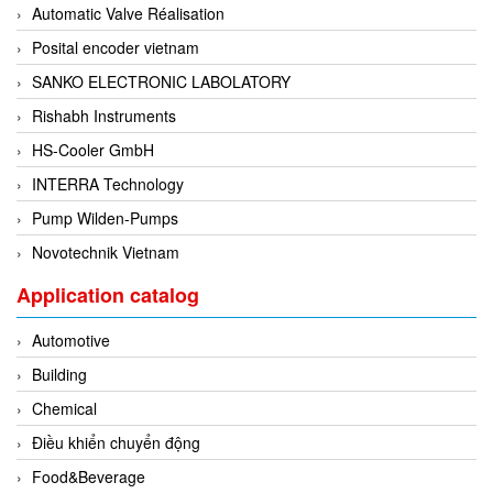
DSTI
Automatic Valve Réalisation
DUCATI
Posital encoder vietnam
Duclean
SANKO ELECTRONIC LABOLATORY
Dukin Besko
Rishabh Instruments
Dunkermotoren
HS-Cooler GmbH
Durag
INTERRA Technology
Dwyer
Pump Wilden-Pumps
DYH
Novotechnik Vietnam
Dynisco
Application catalog
E+E ELEKTRONIK
Automotive
E+H
Building
E2S
Chemical
Earthtech
Điều khiển chuyển động
Eaton
Food&Beverage
EBMPAPST