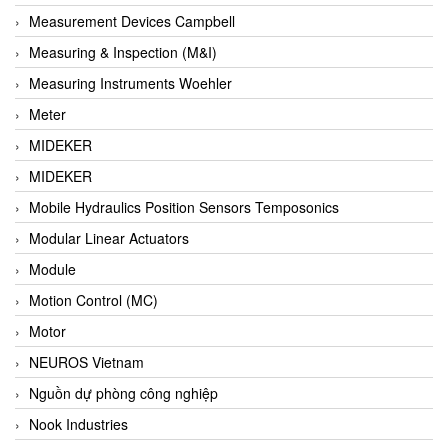
Barel Vietnam
Measurement Devices Campbell
Barksdale
Measuring & Inspection (M&I)
Bartec
Measuring Instruments Woehler
Basco
Meter
Baumer
MIDEKER
Baumuller Vietnam
MIDEKER
Baykee
Mobile Hydraulics Position Sensors Temposonics
BBC Bircher Smart Access
Modular Linear Actuators
BCS ITALY
Module
BEA SENSORS
Motion Control (MC)
Beacon Extender
Motor
Beckhoff
NEUROS Vietnam
Bedook
Nguồn dự phòng công nghiệp
Bei Sensor
Nook Industries