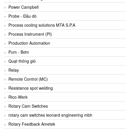
Bihl+wiedemann
Power Campbell
Bilz
Probe - Đầu dò
Binder Connector
Process cooling solutions MTA S.P.A
Biotech
Process Instrument (PI)
BirdX Vietnam
Production Automation
BK Vibro
Pum - Bơm
Black Box
Quạt thông gió
BlackBox Vietnam
Relay
BLAGDON PUMP
Remote Control (MC)
Bloom Engineering
Resistance spot welding
Boneng
Rico-Werk
Bopp & Reuther Messtechnik
Rotary Cam Switches
Bosch
rotary cam switches leonard engineering mbh
Boydcorp
Rotary Feedback Ametek