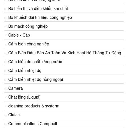
Agate Vietnam
Bộ hiển thị và điều khiển khí chất
AGR International Vietnam
Bộ khuếch đại tín hiệu công nghiệp
Aichi Tokei Denki Vietnam
Bo mạch công nghiệp
Aii Vietnam
Cable - Cáp
AIKOH
Cảm biến công nghiệp
AINUO Vietnam
Cảm Biến Đảm Bảo An Toàn Và Kích Hoạt Hệ Thống Tự Động
AIR MAJOR
Cảm biến đo chất lượng nước
Aira Euro Automation
Cảm biến nhiệt độ
Airtac Vietnam
Cảm biến nhiệt độ hồng ngoại
Airtec Vietnam
Camera
AI-Tek Vietnam
Chất lỏng (Liquid)
Akerstroms Viet Nam
cleaning products & systerm
AKO Armaturen & Separationstechnik
Clutch
AKO Armaturen & Separationstechnik Vietnam
Communications Campbell