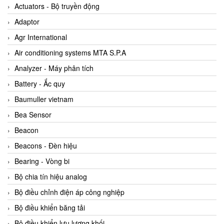
ABB Vietnam
Actuators - Bộ truyền động
AC Infinity Vietnam
Adaptor
AC&E Telecommunications
Agr International
AC&T Vietnam
Air conditioning systems MTA S.P.A
Accepta Vietnam
Analyzer - Máy phân tích
ACCUMAC Vietnam
Battery - Ắc quy
AccuWeb Vietnam
Baumuller vietnam
Acey
Bea Sensor
ACOEM Vietnam
Beacon
ADCA Vietnam
Beacons - Đèn hiệu
ADFweb Vietnam
Bearing - Vòng bi
Adler Vietnam
Bộ chia tín hiệu analog
Ados Vietnam
Bộ điều chỉnh điện áp công nghiệp
Advanced Energy Vietnam
Bộ điều khiển băng tải
Advantech Vietnam
Bộ điều khiển lưu lượng khối