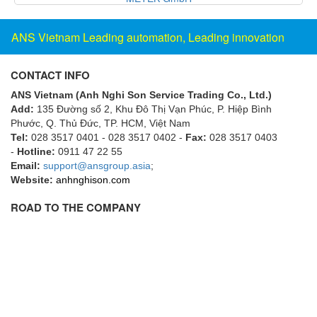
Electro-Sensors Vietnam
Elektrogas Vietnam
ANS Vietnam Leading automation, Leading innovation
Elektrophysik Vietnam
elesa-ganter
CONTACT INFO
ELETTA
ANS Vietnam (Anh Nghi Son Service Trading Co., Ltd.)
Add:
135 Đường số 2, Khu Đô Thị Vạn Phúc, P. Hiệp Bình
Elettrotek Kabel
Phước, Q. Thủ Đức, TP. HCM
, Việt Nam
ELGO Electronic
Tel:
028 3517 0401 - 028 3517 0402 -
Fax:
028 3517 0403
-
Hotline:
0911 47 22 55
ELIS PLZEŇ
Email:
support@ansgroup.asia
;
ELMEKO
Website:
anhnghison.com
ELMESS-Thermosystemtechnik
ROAD TO THE COMPANY
Eltex-Elektrostatik
Eltherm
ELTRA Encoder
ELVEM Vietnam
Emaco