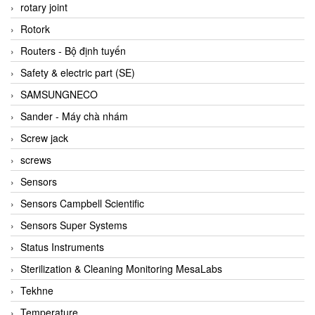
BRAUN Vietnam
rotary joint
Brinkmann Pumpen
Rotork
BRONKHORST
Routers - Bộ định tuyến
Brook Instrument
Safety & electric part (SE)
Brooks Instrument Vietnam
SAMSUNGNECO
Buhler
Sander - Máy chà nhám
BURLING INSTRUMENTS
Screw jack
Burster
screws
BUSCHJOST
Sensors
Calectro
Sensors Campbell Scientific
Campbell Scientific
Sensors Super Systems
Canneed Vietnam
Status Instruments
Cantoni
Sterilization & Cleaning Monitoring MesaLabs
CAPS
Tekhne
CAREL Parts
Temperature