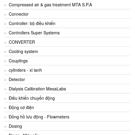
AKUSENSE
Compressed air & gas treatment MTA S.P.A
ALA OFFICINE SPA
Connector
Albrecht-Automatik Viet Nam
Controller- bộ điều khiển
Allen Bradley Vietnam
Controllers Super Systems
Alpha Moisture Vietnam
CONVERTER
Alpha-Achem Vietnam
Cooling system
Alphino
Couplings
ALRE-IT Vietnam
cylinders - xi lanh
Altech
Detector
Amarillo Gear
Dialysis Calibration MesaLabs
Ametek
Điều khiển chuyển động
AMPTRON Vietnam
Động cơ điện
AND Vietnam
Đồng hồ lưu động - Flowmeters
ANDERSON-NEGELE
Dosing
ANDILOG Technologies Vietnam