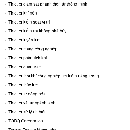
Chromalox
Thiết bị giám sát phanh điện từ thông minh
ChuanYi
Thiết bị khí nén
CIC
Thiết bị kiểm soát vị trí
Clage
Thiết bị kiểm tra không phá hủy
Clake Fololo
Thiết bị luyện kim
Clark Cooper
Thiết bị mạng công nghiệp
CMC Ventilazione
Thiết bị phân tích khí
Coax Valves Inc
Thiết bị quan trắc
Codel
Thiết bị thổi khí công nghiệp tiết kiệm năng lượng
Cofimco
Thiết bị thủy lực
Coltraco
Thiết bị tự động hóa
Comat Releco
Thiết bị vật tư ngành lạnh
Comax
Thiết bị xử lý tín hiệu
COMETECH VietNam
TORQ Corporation
COMFILE Technology
Torque Testing MesaLabs