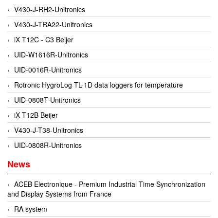
Di-Soric
V430-J-RH2-Unitronics
Di-Soric
V430-J-TRA22-Unitronics
Dixon Valve
iX T12C - C3 Beijer
Doctor Led Vietnam
UID-W1616R-Unitronics
DOLD - Autho ANS
UID-0016R-Unitronics
Dold Vietnam
Rotronic HygroLog TL-1D data loggers for temperature
Dongdo Tech
UID-0808T-Unitronics
Donghwa Valve
iX T12B Beijer
Dongkun
V430-J-T38-Unitronics
Dosing Pump
UID-0808R-Unitronics
DR. NEUMANN Peltier-Technik
News
Driesen Kern
ACEB Electronique - Premium Industrial Time Synchronization
Dropsa Vietnam
and Display Systems from France
Druck
RA system