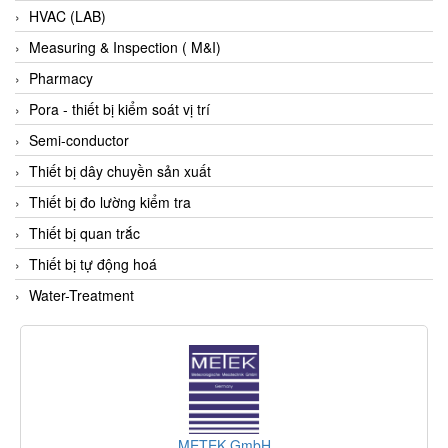
HVAC (LAB)
ECKERLE
Measuring & Inspection ( M&I)
Ecom-EX
Pharmacy
ECONEX
Pora - thiết bị kiểm soát vị trí
Edward
Semi-conductor
EES
Thiết bị dây chuyền sản xuất
EGE Elektronik
Thiết bị đo lường kiểm tra
Eilersen Vietnam
Thiết bị quan trắc
Ekstrom-Carlson
Thiết bị tự động hoá
Elands Cable Vietnam
Water-Treatment
Elap Vietnam
Electro Adda
Electro Industries
Electronic Design System S.R.L Vietnam
Electronics Inc. Viet Nam
Inline Industries