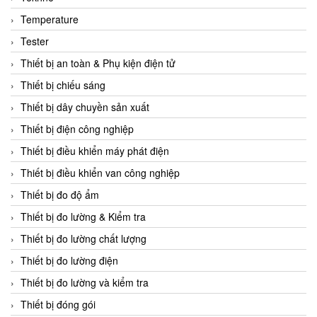
CCS
Temperature
CD Automation
Tester
CEAG Sicherheitst
Thiết bị an toàn & Phụ kiện điện tử
CEIA Vietnam
Thiết bị chiếu sáng
Celduc Vietnam
Thiết bị dây chuyền sản xuất
Cemb
Thiết bị điện công nghiệp
Centec GmbH
Thiết bị điều khiển máy phát điện
CEQUBE
Thiết bị điều khiển van công nghiệp
CHAUVIN ARNOUX
Thiết bị đo độ ẩm
Checkline
Thiết bị đo lường & Kiểm tra
Chino
Thiết bị đo lường chất lượng
Chiyoda Seiki
Thiết bị đo lường điện
Chiyoda-Tsusho
Thiết bị đo lường và kiểm tra
Chongqing Huaneng
Thiết bị đóng gói