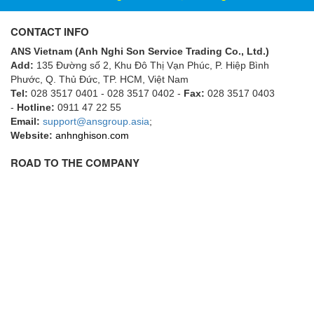
ECKERLE
CONTACT INFO
Ecom-EX
ANS Vietnam (Anh Nghi Son Service Trading Co., Ltd.)
ECONEX
Add:
135 Đường số 2, Khu Đô Thị Vạn Phúc, P. Hiệp Bình
Edward
Phước, Q. Thủ Đức, TP. HCM
, Việt Nam
Tel:
028 3517 0401 - 028 3517 0402 -
Fax:
028 3517 0403
EES
-
Hotline:
0911 47 22 55
Email:
EGE Elektronik
support@ansgroup.asia
;
Website:
anhnghison.com
Eilersen Vietnam
ROAD TO THE COMPANY
Ekstrom-Carlson
Elands Cable Vietnam
Elap Vietnam
Electro Adda
Electro Industries
Electronic Design System S.R.L Vietnam
Electronics Inc. Viet Nam