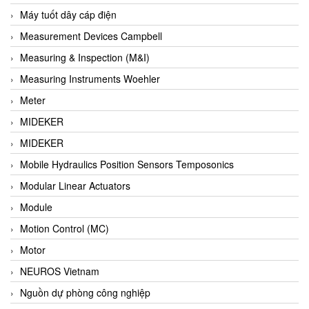
Barel Vietnam
Máy tuốt dây cáp điện
Barksdale
Measurement Devices Campbell
Bartec
Measuring & Inspection (M&I)
Basco
Measuring Instruments Woehler
Baumer
Meter
Baumuller Vietnam
MIDEKER
Baykee
MIDEKER
BBC Bircher Smart Access
Mobile Hydraulics Position Sensors Temposonics
BCS ITALY
Modular Linear Actuators
BEA SENSORS
Module
Beacon Extender
Motion Control (MC)
Beckhoff
Motor
Bedook
NEUROS Vietnam
Bei Sensor
Nguồn dự phòng công nghiệp