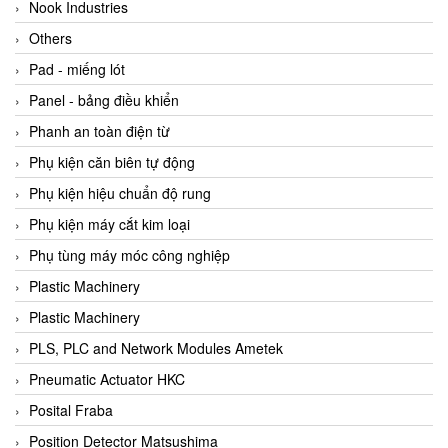
Beijer
Nook Industries
Beinlich-pumps
Others
Beka
Pad - miếng lót
BEKO
Panel - bảng điều khiển
Belimo
Phanh an toàn điện từ
Benetech Vietnam
Phụ kiện căn biên tự động
Bently Nevada
Phụ kiện hiệu chuẩn độ rung
Bentone Vietnam
Phụ kiện máy cắt kim loại
Bernstein Vietnam
Phụ tùng máy móc công nghiệp
Berthold
Plastic Machinery
Bestech
Plastic Machinery
Bestech
PLS, PLC and Network Modules Ametek
BETA
Pneumatic Actuator HKC
Bifold
Posital Fraba
Bihl+wiedemann
Position Detector Matsushima