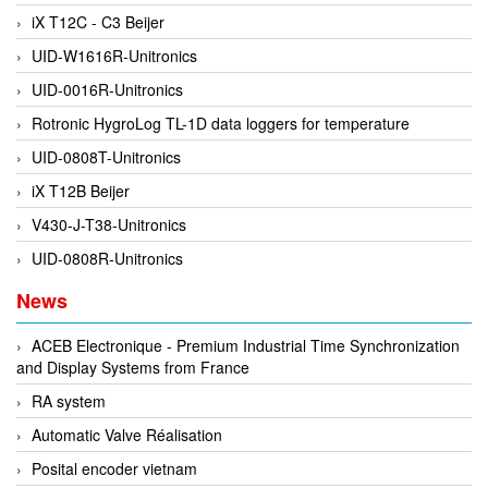
iX T12C - C3 Beijer
DEIF
UID-W1616R-Unitronics
Delmhorst VietNam
UID-0016R-Unitronics
DELTA
Rotronic HygroLog TL-1D data loggers for temperature
Delta Ohm
UID-0808T-Unitronics
Delta sensor
iX T12B Beijer
Delta-mobrey
V430-J-T38-Unitronics
DEMA Engineering/ Foam- IT
UID-0808R-Unitronics
DESAX
News
DET-TRONICS
Deublin
ACEB Electronique - Premium Industrial Time Synchronization
and Display Systems from France
Diakont
RA system
Dias Infrared
Automatic Valve Réalisation
DINA Elektronik
Posital encoder vietnam
Dinel