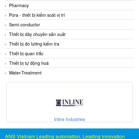
DSTI
Pharmacy
DUCATI
Pora - thiết bị kiểm soát vị trí
Duclean
Semi-conductor
Dukin Besko
Thiết bị dây chuyền sản xuất
Dunkermotoren
Thiết bị đo lường kiểm tra
Durag
Thiết bị quan trắc
Dwyer
Thiết bị tự động hoá
DYH
Water-Treatment
Dynisco
E+E ELEKTRONIK
E+H
E2S
Earthtech
CD Automation S.r.l
Eaton
EBMPAPST
ANS Vietnam Leading automation, Leading innovation