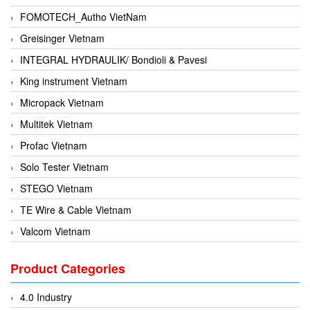
FOMOTECH_Autho VietNam
Greisinger Vietnam
INTEGRAL HYDRAULIK/ Bondioli & Pavesi
King instrument Vietnam
Micropack Vietnam
Multitek Vietnam
Profac Vietnam
Solo Tester Vietnam
STEGO Vietnam
TE Wire & Cable Vietnam
Valcom Vietnam
Woodward Vietnam
Product Categories
3CTEST Vietnam
4B VietNam Vietnam
4.0 Industry