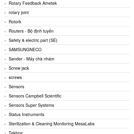
BRAUN Vietnam
Rotary Feedback Ametek
Brinkmann Pumpen
rotary joint
BRONKHORST
Rotork
Brook Instrument
Routers - Bộ định tuyến
Brooks Instrument Vietnam
Safety & electric part (SE)
Buhler
SAMSUNGNECO
BURLING INSTRUMENTS
Sander - Máy chà nhám
Burster
Screw jack
BUSCHJOST
screws
Calectro
Sensors
Campbell Scientific
Sensors Campbell Scientific
Canneed Vietnam
Sensors Super Systems
Cantoni
Status Instruments
CAPS
Sterilization & Cleaning Monitoring MesaLabs
CAREL Parts
Tekhne