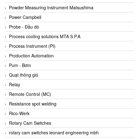
Bihl+wiedemann
Powder Measuring Instrument Matsushima
Bilz
Power Campbell
Binder Connector
Probe - Đầu dò
Biotech
Process cooling solutions MTA S.P.A
BirdX Vietnam
Process Instrument (PI)
BK Vibro
Production Automation
Black Box
Pum - Bơm
BlackBox Vietnam
Quạt thông gió
BLAGDON PUMP
Relay
Bloom Engineering
Remote Control (MC)
Boneng
Resistance spot welding
Bopp & Reuther Messtechnik
Rico-Werk
Bosch
Rotary Cam Switches
Boydcorp
rotary cam switches leonard engineering mbh