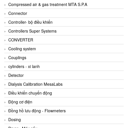
AKUSENSE
Compressed air & gas treatment MTA S.P.A
ALA OFFICINE SPA
Connector
Albrecht-Automatik Viet Nam
Controller- bộ điều khiển
Allen Bradley Vietnam
Controllers Super Systems
Alpha Moisture Vietnam
CONVERTER
Alpha-Achem Vietnam
Cooling system
Alphino
Couplings
ALRE-IT Vietnam
cylinders - xi lanh
Altech
Detector
Amarillo Gear
Dialysis Calibration MesaLabs
Ametek
Điều khiển chuyển động
AMPTRON Vietnam
Động cơ điện
AND Vietnam
Đồng hồ lưu động - Flowmeters
ANDERSON-NEGELE
Dosing
ANDILOG Technologies Vietnam