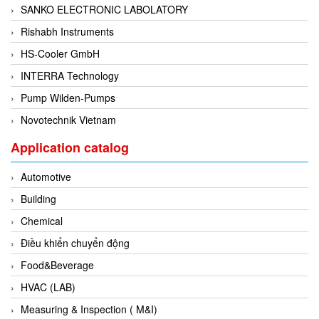
SANKO ELECTRONIC LABOLATORY
Di-Soric
Rishabh Instruments
Di-Soric
HS-Cooler GmbH
Dixon Valve
INTERRA Technology
Doctor Led Vietnam
Pump Wilden-Pumps
DOLD - Autho ANS
Novotechnik Vietnam
Dold Vietnam
Dongdo Tech
Application catalog
Donghwa Valve
Automotive
Dongkun
Building
Dosing Pump
Chemical
DR. NEUMANN Peltier-Technik
Điều khiển chuyển động
Driesen Kern
Food&Beverage
Dropsa Vietnam
HVAC (LAB)
Druck
Measuring & Inspection ( M&I)