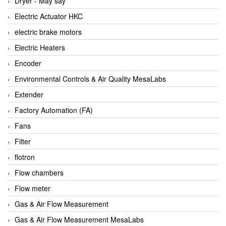
Dryer - Máy sấy
Anritsu
Electric Actuator HKC
ANTEC S.A
electric brake motors
Antico pumps
Electric Heaters
Anybus/ HMS
Encoder
AOBEN
Environmental Controls & Air Quality MesaLabs
Apex Dynamics Vietnam
Extender
Apex Dynamics Vietnam
Factory Automation (FA)
Apiste
Fans
APLISENS VietNam
Filter
Apollo Fire
flotron
Appleton
Flow chambers
AQ Matic
Flow meter
Aqualabo Vietnam
Gas & Air Flow Measurement
Aquametro
Gas & Air Flow Measurement MesaLabs