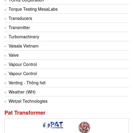
Conch
Torque Testing MesaLabs
Conductix/ WAMPFLER
Transducers
Contrec
Transmitter
Contrinex
Turbomachinery
Control Solution Minesota
Vaisala Vietnam
Copeland
Valve
Cortem
Vapour Control
Cosa Xentaur
Vapour Control
Cosil
Venting - Thông hơi
Coulton
Weather (WH)
Crouzet
Wetzel Technologies
Crowcon
Pat Transformer
Crutec Dust Zero Vietnam
Crydom