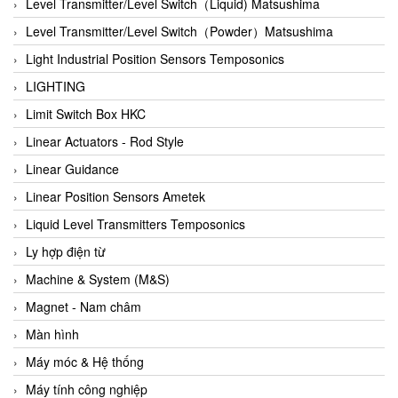
Auma
Level Transmitter/Level Switch（Liquid) Matsushima
Autec
Level Transmitter/Level Switch（Powder）Matsushima
Auto Flow
Light Industrial Position Sensors Temposonics
Automatic valve
LIGHTING
Aventics
Limit Switch Box HKC
Avproglobal
Linear Actuators - Rod Style
Axiomtek
Linear Guidance
AZBIL
Linear Position Sensors Ametek
B&C Electronics
Liquid Level Transmitters Temposonics
B&R
Ly hợp điện từ
Babcok wilcox
Machine & System (M&S)
Baelz Automatic Vietnam
Magnet - Nam châm
Bahr Modultechnik Vietnam
Màn hình
Balluff
Máy móc & Hệ thống
BamBo Vietnam
Máy tính công nghiệp