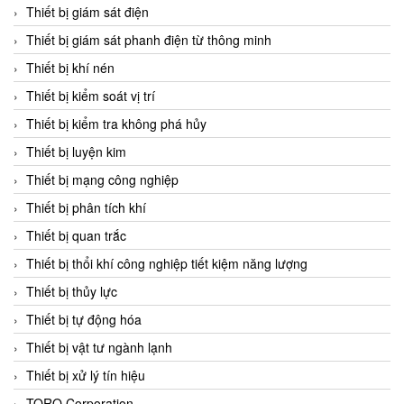
Chromalox
Thiết bị giám sát điện
ChuanYi
Thiết bị giám sát phanh điện từ thông minh
CIC
Thiết bị khí nén
Clage
Thiết bị kiểm soát vị trí
Clake Fololo
Thiết bị kiểm tra không phá hủy
Clark Cooper
Thiết bị luyện kim
CMC Ventilazione
Thiết bị mạng công nghiệp
Coax Valves Inc
Thiết bị phân tích khí
Codel
Thiết bị quan trắc
Cofimco
Thiết bị thổi khí công nghiệp tiết kiệm năng lượng
Coltraco
Thiết bị thủy lực
Comat Releco
Thiết bị tự động hóa
Comax
Thiết bị vật tư ngành lạnh
COMETECH VietNam
Thiết bị xử lý tín hiệu
COMFILE Technology
TORQ Corporation