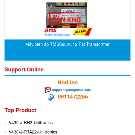
CRYSOUND
CS&P Technologies
CSC
CS-Instrument
cs-instruments
Máy biến áp TMSS630/512 Pat Transformer
CTC
Cygnus
Support Online
Cypet Vietnam
Daehan Sensor
HotLine
Daito Kogyo
support@ansgroup.asia
0911472255
Dandong Huayu
Danfoss
Top Product
Datalogic Vietnam
V430-J-RH2-Unitronics
Datexel
V430-J-TRA22-Unitronics
Debron VietNam