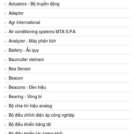
ABB Vietnam
Actuators - Bộ truyền động
AC Infinity Vietnam
Adaptor
AC&E Telecommunications
Agr International
AC&T Vietnam
Air conditioning systems MTA S.P.A
Accepta Vietnam
Analyzer - Máy phân tích
ACCUMAC Vietnam
Battery - Ắc quy
AccuWeb Vietnam
Baumuller vietnam
Acey
Bea Sensor
ACOEM Vietnam
Beacon
ADCA Vietnam
Beacons - Đèn hiệu
ADFweb Vietnam
Bearing - Vòng bi
Adler Vietnam
Bộ chia tín hiệu analog
Ados Vietnam
Bộ điều chỉnh điện áp công nghiệp
Advanced Energy Vietnam
Bộ điều khiển băng tải
Advantech Vietnam
Bộ điều khiển lưu lượng khối