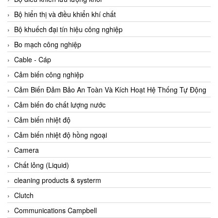
Agate Vietnam
Bộ hiển thị và điều khiển khí chất
AGR International Vietnam
Bộ khuếch đại tín hiệu công nghiệp
Aichi Tokei Denki Vietnam
Bo mạch công nghiệp
Aii Vietnam
Cable - Cáp
AIKOH
Cảm biến công nghiệp
AINUO Vietnam
Cảm Biến Đảm Bảo An Toàn Và Kích Hoạt Hệ Thống Tự Động
AIR MAJOR
Cảm biến đo chất lượng nước
Aira Euro Automation
Cảm biến nhiệt độ
Airtac Vietnam
Cảm biến nhiệt độ hồng ngoại
Airtec Vietnam
Camera
AI-Tek Vietnam
Chất lỏng (Liquid)
Akerstroms Viet Nam
cleaning products & systerm
AKO Armaturen & Separationstechnik
Clutch
AKO Armaturen & Separationstechnik Vietnam
Communications Campbell