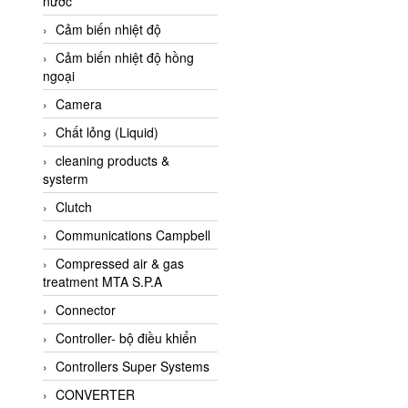
nước
AI-Tek Vietnam
Cảm biến nhiệt độ
Akerstroms Viet Nam
Cảm biến nhiệt độ hồng
AKO Armaturen &
ngoại
Separationstechnik
Camera
AKO Armaturen &
Separationstechnik Vietnam
Chất lỏng (Liquid)
AKUSENSE
cleaning products &
systerm
ALA OFFICINE SPA
Clutch
Albrecht-Automatik Viet
Nam
Communications Campbell
Allen Bradley Vietnam
Compressed air & gas
treatment MTA S.P.A
Alpha Moisture Vietnam
Connector
Alpha-Achem Vietnam
Controller- bộ điều khiển
Alphino
Controllers Super Systems
ALRE-IT Vietnam
CONVERTER
Altech