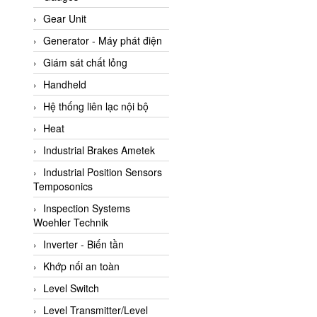
ATC Pneumatic
Gear Unit
ATEX System
Generator - Máy phát điện
ATI - IA
Giám sát chất lỏng
ATI (Analytical Technology
Handheld
Inc)
Hệ thống liên lạc nội bộ
Atos
Heat
Atrax
Industrial Brakes Ametek
Auma
Industrial Position Sensors
Autec
Temposonics
Auto Flow
Inspection Systems
Automatic valve
Woehler Technik
Aventics
Inverter - Biến tần
Avproglobal
Khớp nối an toàn
Axiomtek
Level Switch
AZBIL
Level Transmitter/Level