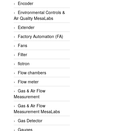
Encoder
APLISENS VietNam
Environmental Controls &
Apollo Fire
Air Quality MesaLabs
Appleton
Extender
AQ Matic
Factory Automation (FA)
Aqualabo Vietnam
Fans
Aquametro
Filter
ARCA Regler
flotron
Arcos Hydraulik
Flow chambers
Ardetem-Sfere-Vietnam
Flow meter
Argal
Gas & Air Flow
Measurement
AS ENERGI
Gas & Air Flow
ASCO CO2
Measurement MesaLabs
Asker
Gas Detector
AT2E
Gauges