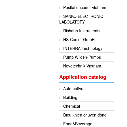
Posital encoder vietnam
SANKO ELECTRONIC
LABOLATORY
Rishabh Instruments
HS-Cooler GmbH
INTERRA Technology
Pump Wilden-Pumps
Novotechnik Vietnam
Application catalog
Automotive
Building
Chemical
Điều khiển chuyển động
Food&Beverage