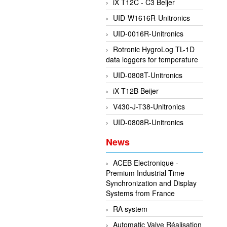
iX T12C - C3 Beijer
UID-W1616R-Unitronics
UID-0016R-Unitronics
Rotronic HygroLog TL-1D
data loggers for temperature
UID-0808T-Unitronics
iX T12B Beijer
V430-J-T38-Unitronics
UID-0808R-Unitronics
News
ACEB Electronique -
Premium Industrial Time
Synchronization and Display
Systems from France
RA system
Automatic Valve Réalisation