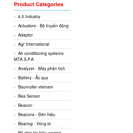
Valcom Vietnam
Product Categories
Woodward Vietnam
4.0 Industry
3CTEST Vietnam
Actuators - Bộ truyền động
4B VietNam Vietnam
Adaptor
ABB Vietnam
Agr International
AC Infinity Vietnam
Air conditioning systems
AC&E Telecommunications
MTA S.P.A
AC&T Vietnam
Analyzer - Máy phân tích
Accepta Vietnam
Battery - Ắc quy
ACCUMAC Vietnam
Baumuller vietnam
AccuWeb Vietnam
Bea Sensor
Acey
Beacon
ACOEM Vietnam
Beacons - Đèn hiệu
ADCA Vietnam
Bearing - Vòng bi
ADFweb Vietnam
Bộ chia tín hiệu analog