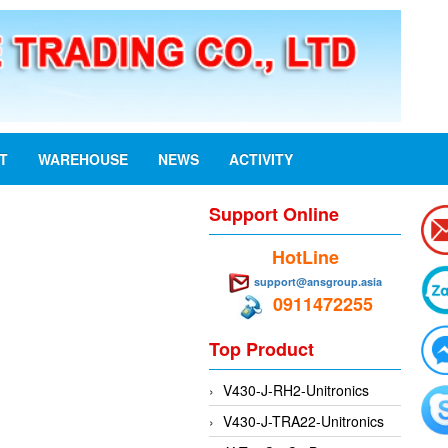
ST
WAREHOUSE
NEWS
ACTIVITY
Support Online
HotLine
support@ansgroup.asia
0911472255
Top Product
V430-J-RH2-Unitronics
V430-J-TRA22-Unitronics