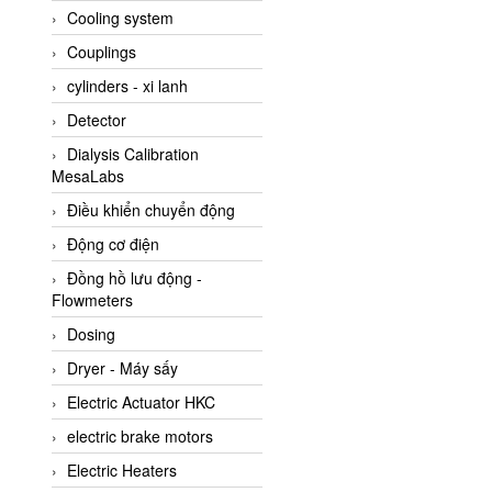
Cooling system
Amarillo Gear
Couplings
Ametek
cylinders - xi lanh
AMPTRON Vietnam
Detector
AND Vietnam
Dialysis Calibration
ANDERSON-NEGELE
MesaLabs
ANDILOG Technologies
Điều khiển chuyển động
Vietnam
Động cơ điện
Anritsu
Đồng hồ lưu động -
ANTEC S.A
Flowmeters
Antico pumps
Dosing
Anybus/ HMS
Dryer - Máy sấy
AOBEN
Electric Actuator HKC
Apex Dynamics Vietnam
electric brake motors
Apex Dynamics Vietnam
Electric Heaters
Apiste