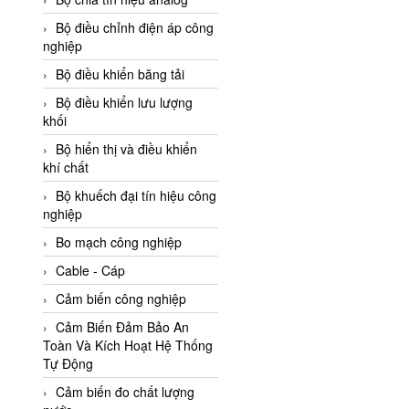
Adler Vietnam
Bộ điều chỉnh điện áp công
Ados Vietnam
nghiệp
Advanced Energy Vietnam
Bộ điều khiển băng tải
Advantech Vietnam
Bộ điều khiển lưu lượng
khối
Agate Vietnam
Bộ hiển thị và điều khiển
AGR International Vietnam
khí chất
Aichi Tokei Denki Vietnam
Bộ khuếch đại tín hiệu công
nghiệp
Aii Vietnam
AIKOH
Bo mạch công nghiệp
AINUO Vietnam
Cable - Cáp
AIR MAJOR
Cảm biến công nghiệp
Aira Euro Automation
Cảm Biến Đảm Bảo An
Toàn Và Kích Hoạt Hệ Thống
Airtac Vietnam
Tự Động
Airtec Vietnam
Cảm biến đo chất lượng