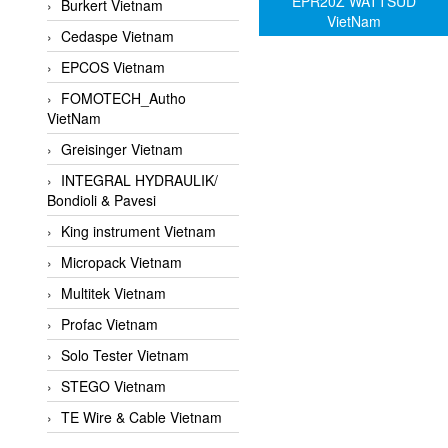
EPR20Z WATTSUD
Burkert Vietnam
VietNam
Cedaspe Vietnam
EPCOS Vietnam
FOMOTECH_Autho
VietNam
Greisinger Vietnam
INTEGRAL HYDRAULIK/
Bondioli & Pavesi
King instrument Vietnam
Micropack Vietnam
Multitek Vietnam
Profac Vietnam
Solo Tester Vietnam
STEGO Vietnam
TE Wire & Cable Vietnam