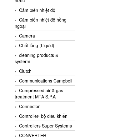
nước
AI-Tek Vietnam
Cảm biến nhiệt độ
Akerstroms Viet Nam
Cảm biến nhiệt độ hồng
AKO Armaturen &
ngoại
Separationstechnik
Camera
AKO Armaturen &
Separationstechnik Vietnam
Chất lỏng (Liquid)
AKUSENSE
cleaning products &
systerm
ALA OFFICINE SPA
Clutch
Albrecht-Automatik Viet
Nam
Communications Campbell
Allen Bradley Vietnam
Compressed air & gas
treatment MTA S.P.A
Alpha Moisture Vietnam
Connector
Alpha-Achem Vietnam
Controller- bộ điều khiển
Alphino
Controllers Super Systems
ALRE-IT Vietnam
CONVERTER
Altech