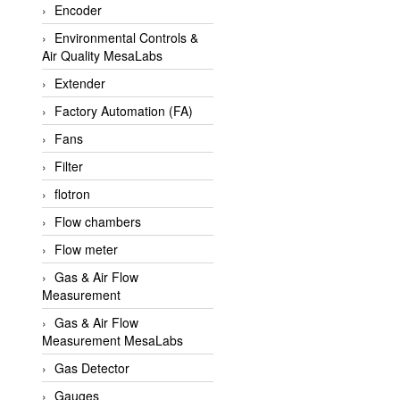
Encoder
APLISENS VietNam
Environmental Controls &
Apollo Fire
Air Quality MesaLabs
Appleton
Extender
AQ Matic
Factory Automation (FA)
Aqualabo Vietnam
Fans
Aquametro
Filter
ARCA Regler
flotron
Arcos Hydraulik
Flow chambers
Ardetem-Sfere-Vietnam
Flow meter
Argal
Gas & Air Flow
Measurement
AS ENERGI
Gas & Air Flow
ASCO CO2
Measurement MesaLabs
Asker
Gas Detector
AT2E
Gauges