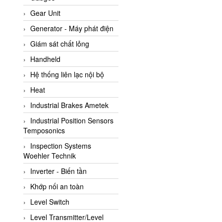
ATC Pneumatic
Gear Unit
ATEX System
Generator - Máy phát điện
ATI - IA
Giám sát chất lỏng
ATI (Analytical Technology
Handheld
Inc)
Hệ thống liên lạc nội bộ
Atos
Heat
Atrax
Industrial Brakes Ametek
Auma
Industrial Position Sensors
Autec
Temposonics
Auto Flow
Inspection Systems
Automatic valve
Woehler Technik
Aventics
Inverter - Biến tần
Avproglobal
Khớp nối an toàn
Axiomtek
Level Switch
AZBIL
Level Transmitter/Level