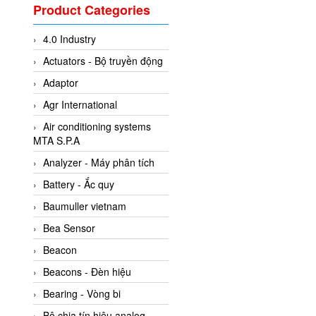
Valcom Vietnam
Product Categories
Woodward Vietnam
4.0 Industry
3CTEST Vietnam
Actuators - Bộ truyền động
4B VietNam Vietnam
Adaptor
ABB Vietnam
Agr International
AC Infinity Vietnam
Air conditioning systems
AC&E Telecommunications
MTA S.P.A
AC&T Vietnam
Analyzer - Máy phân tích
Accepta Vietnam
Battery - Ắc quy
ACCUMAC Vietnam
Baumuller vietnam
AccuWeb Vietnam
Bea Sensor
Acey
Beacon
ACOEM Vietnam
Beacons - Đèn hiệu
ADCA Vietnam
Bearing - Vòng bi
ADFweb Vietnam
Bộ chia tín hiệu analog