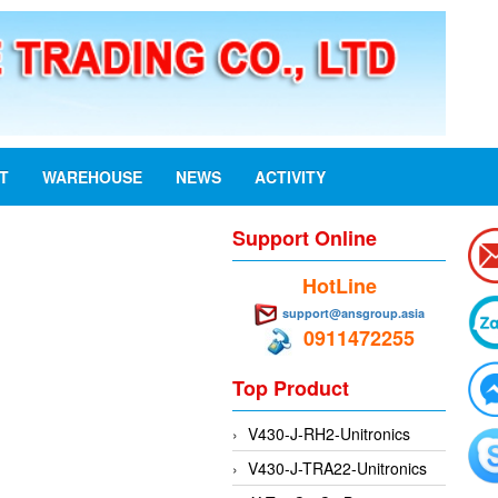
ST
WAREHOUSE
NEWS
ACTIVITY
Support Online
HotLine
support@ansgroup.asia
0911472255
Top Product
V430-J-RH2-Unitronics
V430-J-TRA22-Unitronics