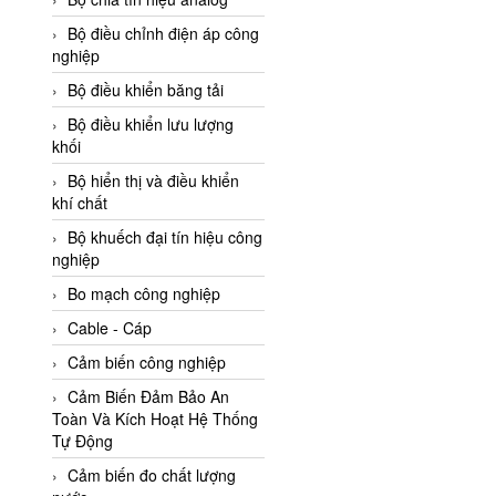
Adler Vietnam
Bộ điều chỉnh điện áp công
Ados Vietnam
nghiệp
Advanced Energy Vietnam
Bộ điều khiển băng tải
Advantech Vietnam
Bộ điều khiển lưu lượng
khối
Agate Vietnam
Bộ hiển thị và điều khiển
AGR International Vietnam
khí chất
Aichi Tokei Denki Vietnam
Bộ khuếch đại tín hiệu công
nghiệp
Aii Vietnam
AIKOH
Bo mạch công nghiệp
AINUO Vietnam
Cable - Cáp
AIR MAJOR
Cảm biến công nghiệp
Aira Euro Automation
Cảm Biến Đảm Bảo An
Toàn Và Kích Hoạt Hệ Thống
Airtac Vietnam
Tự Động
Airtec Vietnam
Cảm biến đo chất lượng