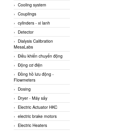
Cooling system
Amarillo Gear
Couplings
Ametek
cylinders - xi lanh
AMPTRON Vietnam
Detector
AND Vietnam
Dialysis Calibration
ANDERSON-NEGELE
MesaLabs
ANDILOG Technologies
Điều khiển chuyển động
Vietnam
Động cơ điện
Anritsu
Đồng hồ lưu động -
ANTEC S.A
Flowmeters
Antico pumps
Dosing
Anybus/ HMS
Dryer - Máy sấy
AOBEN
Electric Actuator HKC
Apex Dynamics Vietnam
electric brake motors
Apex Dynamics Vietnam
Electric Heaters
Apiste