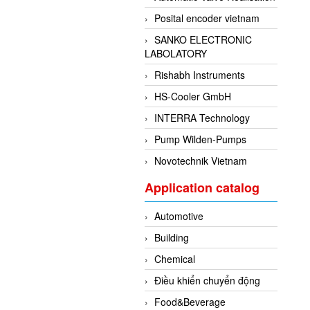
Posital encoder vietnam
SANKO ELECTRONIC
LABOLATORY
Rishabh Instruments
HS-Cooler GmbH
INTERRA Technology
Pump Wilden-Pumps
Novotechnik Vietnam
Application catalog
Automotive
Building
Chemical
Điều khiển chuyển động
Food&Beverage