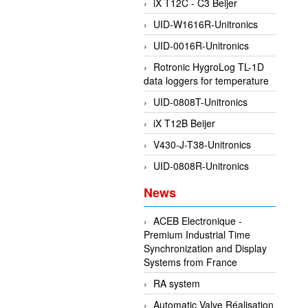
iX T12C - C3 Beijer
UID-W1616R-Unitronics
UID-0016R-Unitronics
Rotronic HygroLog TL-1D
data loggers for temperature
UID-0808T-Unitronics
iX T12B Beijer
V430-J-T38-Unitronics
UID-0808R-Unitronics
News
ACEB Electronique -
Premium Industrial Time
Synchronization and Display
Systems from France
RA system
Automatic Valve Réalisation