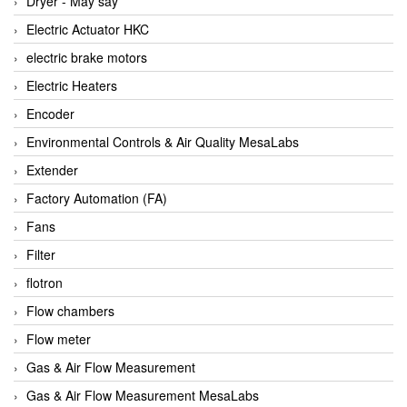
Dryer - Máy sấy
Anritsu
Electric Actuator HKC
ANTEC S.A
electric brake motors
Antico pumps
Electric Heaters
Anybus/ HMS
Encoder
AOBEN
Environmental Controls & Air Quality MesaLabs
Apex Dynamics Vietnam
Extender
Apex Dynamics Vietnam
Factory Automation (FA)
Apiste
Fans
APLISENS VietNam
Filter
Apollo Fire
flotron
Appleton
Flow chambers
AQ Matic
Flow meter
Aqualabo Vietnam
Gas & Air Flow Measurement
Aquametro
Gas & Air Flow Measurement MesaLabs