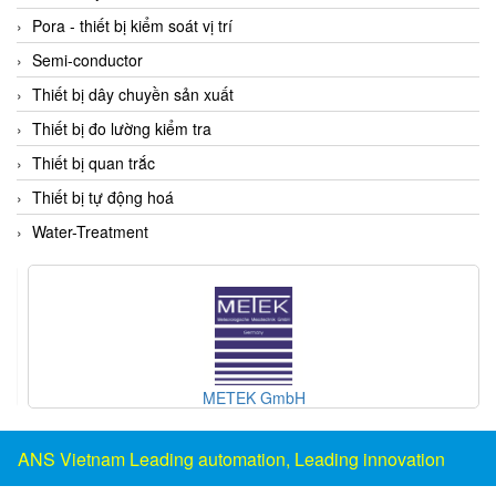
EMC PARTNER
Pora - thiết bị kiểm soát vị trí
EMCSOSIN
Semi-conductor
Emerson/Vertiv
Thiết bị dây chuyền sản xuất
EMG
Thiết bị đo lường kiểm tra
Emotron
Thiết bị quan trắc
ENCEL Vietnam
Thiết bị tự động hoá
Endress+Hauser
Water-Treatment
Enensys Vietnam
Enerdoor
Enerpac
ENERSYS
METEK GmbH
Enolgas
Envada
ANS Vietnam Leading automation, Leading innovation
Environmental Compliance Products