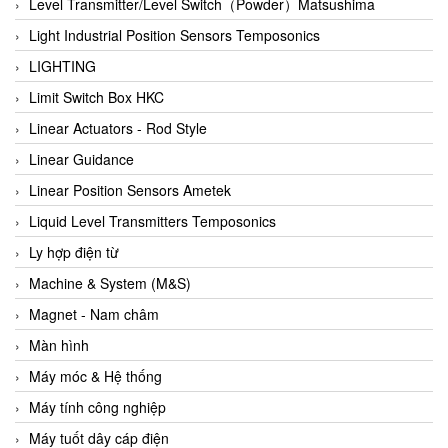
Auma
Level Transmitter/Level Switch（Powder）Matsushima
Autec
Light Industrial Position Sensors Temposonics
Auto Flow
LIGHTING
Automatic valve
Limit Switch Box HKC
Aventics
Linear Actuators - Rod Style
Avproglobal
Linear Guidance
Axiomtek
Linear Position Sensors Ametek
AZBIL
Liquid Level Transmitters Temposonics
B&C Electronics
Ly hợp điện từ
B&R
Machine & System (M&S)
Babcok wilcox
Magnet - Nam châm
Baelz Automatic Vietnam
Màn hình
Bahr Modultechnik Vietnam
Máy móc & Hệ thống
Balluff
Máy tính công nghiệp
BamBo Vietnam
Máy tuốt dây cáp điện