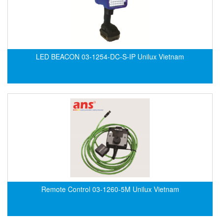
CRYSOUND
CS&P Technologies
CSC
CS-Instrument
LED BEACON 03-1254-DC-S-IP Unilux Vietnam
cs-instruments
CTC
Cygnus
Cypet Vietnam
Daehan Sensor
Daito Kogyo
Dandong Huayu
Danfoss
Remote Control 03-1260-5M Unilux Vietnam
Datalogic Vietnam
Datexel
Debron VietNam