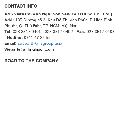
EPC
CONTACT INFO
EPE Process Filters & Accumulators
ANS Vietnam (Anh Nghi Son Service Trading Co., Ltd.)
Add:
135 Đường số 2, Khu Đô Thị Vạn Phúc, P. Hiệp Bình
Epro/Emerson
Phước, Q. Thủ Đức, TP. HCM
, Việt Nam
ERE WIRELESS
Tel:
028 3517 0401 - 028 3517 0402 -
Fax:
028 3517 0403
-
Hotline:
0911 47 22 55
Erhardt-Leimer
Email:
support@ansgroup.asia
;
Erhardt-Leimer
Website:
anhnghison.com
Erhardt-leimer
ROAD TO THE COMPANY
ERICHSEN
Erinda/Delta
ESA Automation Vietnam
Esa Pyronics
Euchner
EUCHNER GmbH + Co. KG VietNam
Eurotherm Vietnam
Eurovent