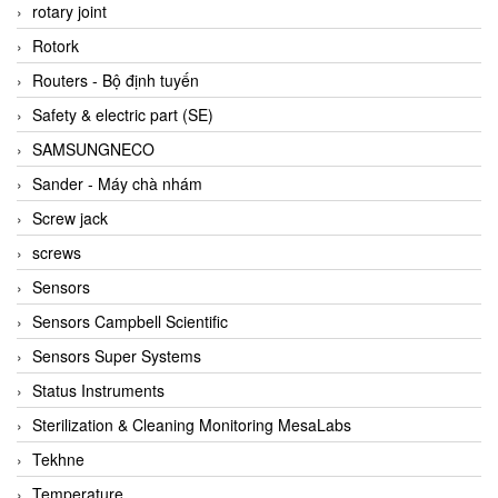
BRAUN Vietnam
rotary joint
Brinkmann Pumpen
Rotork
BRONKHORST
Routers - Bộ định tuyến
Brook Instrument
Safety & electric part (SE)
Brooks Instrument Vietnam
SAMSUNGNECO
Buhler
Sander - Máy chà nhám
BURLING INSTRUMENTS
Screw jack
Burster
screws
BUSCHJOST
Sensors
Calectro
Sensors Campbell Scientific
Campbell Scientific
Sensors Super Systems
Canneed Vietnam
Status Instruments
Cantoni
Sterilization & Cleaning Monitoring MesaLabs
CAPS
Tekhne
CAREL Parts
Temperature