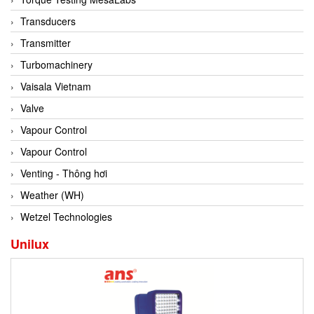
Conch
Transducers
Conductix/ WAMPFLER
Transmitter
Contrec
Turbomachinery
Contrinex
Vaisala Vietnam
Control Solution Minesota
Valve
Copeland
Vapour Control
Cortem
Vapour Control
Cosa Xentaur
Venting - Thông hơi
Cosil
Weather (WH)
Coulton
Wetzel Technologies
Crouzet
Unilux
Crowcon
Crutec Dust Zero Vietnam
Crydom