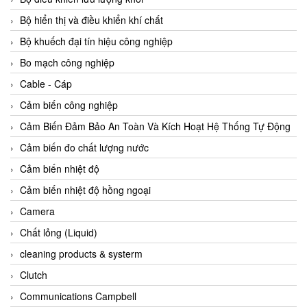
Agate Vietnam
Bộ hiển thị và điều khiển khí chất
AGR International Vietnam
Bộ khuếch đại tín hiệu công nghiệp
Aichi Tokei Denki Vietnam
Bo mạch công nghiệp
Aii Vietnam
Cable - Cáp
AIKOH
Cảm biến công nghiệp
AINUO Vietnam
Cảm Biến Đảm Bảo An Toàn Và Kích Hoạt Hệ Thống Tự Động
AIR MAJOR
Cảm biến đo chất lượng nước
Aira Euro Automation
Cảm biến nhiệt độ
Airtac Vietnam
Cảm biến nhiệt độ hồng ngoại
Airtec Vietnam
Camera
AI-Tek Vietnam
Chất lỏng (Liquid)
Akerstroms Viet Nam
cleaning products & systerm
AKO Armaturen & Separationstechnik
Clutch
AKO Armaturen & Separationstechnik Vietnam
Communications Campbell