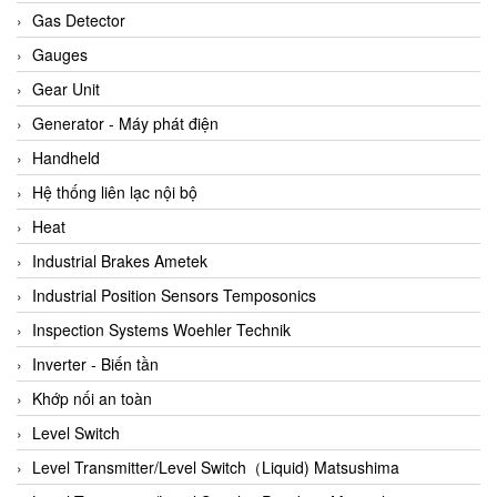
ARCA Regler
Gas Detector
Arcos Hydraulik
Gauges
Ardetem-Sfere-Vietnam
Gear Unit
Argal
Generator - Máy phát điện
AS ENERGI
Handheld
ASCO CO2
Hệ thống liên lạc nội bộ
Asker
Heat
AT2E
Industrial Brakes Ametek
ATC Pneumatic
Industrial Position Sensors Temposonics
ATEX System
Inspection Systems Woehler Technik
ATI - IA
Inverter - Biến tần
ATI (Analytical Technology Inc)
Khớp nối an toàn
Atos
Level Switch
Atrax
Level Transmitter/Level Switch（Liquid) Matsushima