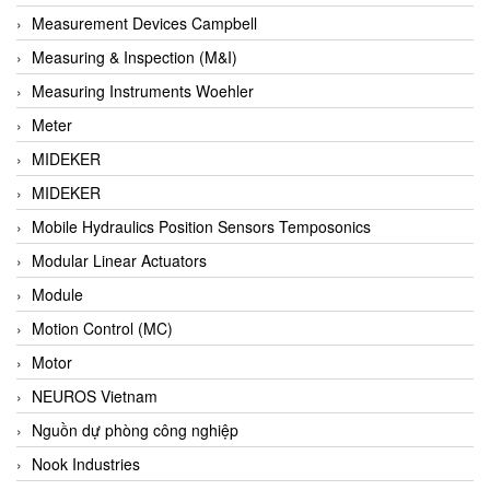
Barel Vietnam
Measurement Devices Campbell
Barksdale
Measuring & Inspection (M&I)
Bartec
Measuring Instruments Woehler
Basco
Meter
Baumer
MIDEKER
Baumuller Vietnam
MIDEKER
Baykee
Mobile Hydraulics Position Sensors Temposonics
BBC Bircher Smart Access
Modular Linear Actuators
BCS ITALY
Module
BEA SENSORS
Motion Control (MC)
Beacon Extender
Motor
Beckhoff
NEUROS Vietnam
Bedook
Nguồn dự phòng công nghiệp
Bei Sensor
Nook Industries