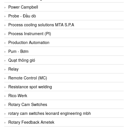
Bihl+wiedemann
Power Campbell
Bilz
Probe - Đầu dò
Binder Connector
Process cooling solutions MTA S.P.A
Biotech
Process Instrument (PI)
BirdX Vietnam
Production Automation
BK Vibro
Pum - Bơm
Black Box
Quạt thông gió
BlackBox Vietnam
Relay
BLAGDON PUMP
Remote Control (MC)
Bloom Engineering
Resistance spot welding
Boneng
Rico-Werk
Bopp & Reuther Messtechnik
Rotary Cam Switches
Bosch
rotary cam switches leonard engineering mbh
Boydcorp
Rotary Feedback Ametek