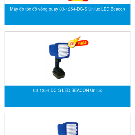
Di-Soric
Máy đo tốc độ vòng quay 03-1254-DC-S Unilux LED Beacon
Di-Soric
Dixon Valve
Doctor Led Vietnam
DOLD - Autho ANS
Dold Vietnam
Dongdo Tech
Donghwa Valve
Dongkun
Dosing Pump
03-1254-DC-S LED BEACON Unilux
DR. NEUMANN Peltier-Technik
Driesen Kern
Dropsa Vietnam
Druck