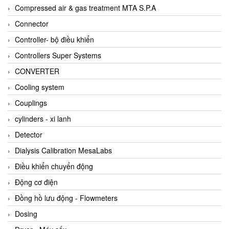
AKUSENSE
Compressed air & gas treatment MTA S.P.A
ALA OFFICINE SPA
Connector
Albrecht-Automatik Viet Nam
Controller- bộ điều khiển
Allen Bradley Vietnam
Controllers Super Systems
Alpha Moisture Vietnam
CONVERTER
Alpha-Achem Vietnam
Cooling system
Alphino
Couplings
ALRE-IT Vietnam
cylinders - xi lanh
Altech
Detector
Amarillo Gear
Dialysis Calibration MesaLabs
Ametek
Điều khiển chuyển động
AMPTRON Vietnam
Động cơ điện
AND Vietnam
Đồng hồ lưu động - Flowmeters
ANDERSON-NEGELE
Dosing
ANDILOG Technologies Vietnam