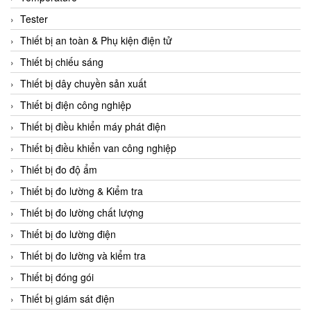
CCS
Tester
CD Automation
Thiết bị an toàn & Phụ kiện điện tử
CEAG Sicherheitst
Thiết bị chiếu sáng
CEIA Vietnam
Thiết bị dây chuyền sản xuất
Celduc Vietnam
Thiết bị điện công nghiệp
Cemb
Thiết bị điều khiển máy phát điện
Centec GmbH
Thiết bị điều khiển van công nghiệp
CEQUBE
Thiết bị đo độ ẩm
CHAUVIN ARNOUX
Thiết bị đo lường & Kiểm tra
Checkline
Thiết bị đo lường chất lượng
Chino
Thiết bị đo lường điện
Chiyoda Seiki
Thiết bị đo lường và kiểm tra
Chiyoda-Tsusho
Thiết bị đóng gói
Chongqing Huaneng
Thiết bị giám sát điện