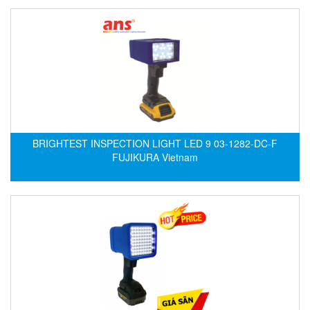
DEIF
Delmhorst VietNam
DELTA
Delta Ohm
Delta sensor
Delta-mobrey
BRIGHTEST INSPECTION LIGHT LED 9 03-1282-DC-F
DEMA Engineering/ Foam- IT
FUJIKURA Vietnam
DESAX
DET-TRONICS
Deublin
Diakont
Dias Infrared
DINA Elektronik
Dinel