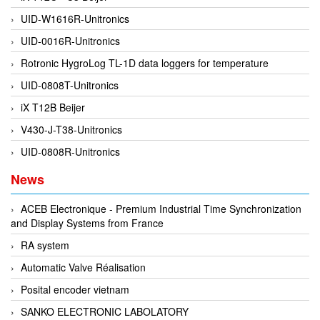
ECKERLE
UID-W1616R-Unitronics
Ecom-EX
UID-0016R-Unitronics
ECONEX
Rotronic HygroLog TL-1D data loggers for temperature
Edward
UID-0808T-Unitronics
EES
iX T12B Beijer
EGE Elektronik
V430-J-T38-Unitronics
Eilersen Vietnam
UID-0808R-Unitronics
Ekstrom-Carlson
News
Elands Cable Vietnam
ACEB Electronique - Premium Industrial Time Synchronization
Elap Vietnam
and Display Systems from France
Electro Adda
RA system
Electro Industries
Automatic Valve Réalisation
Electronic Design System S.R.L Vietnam
Posital encoder vietnam
Electronics Inc. Viet Nam
SANKO ELECTRONIC LABOLATORY