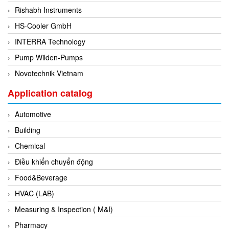
Electro-Sensors Vietnam
Rishabh Instruments
Elektrogas Vietnam
HS-Cooler GmbH
Elektrophysik Vietnam
INTERRA Technology
elesa-ganter
Pump Wilden-Pumps
ELETTA
Novotechnik Vietnam
Elettrotek Kabel
Application catalog
ELGO Electronic
ELIS PLZEŇ
Automotive
ELMEKO
Building
ELMESS-Thermosystemtechnik
Chemical
Eltex-Elektrostatik
Điều khiển chuyển động
Eltherm
Food&Beverage
ELTRA Encoder
HVAC (LAB)
ELVEM Vietnam
Measuring & Inspection ( M&I)
Emaco
Pharmacy