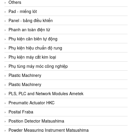
Beijer
Others
Beinlich-pumps
Pad - miếng lót
Beka
Panel - bảng điều khiển
BEKO
Phanh an toàn điện từ
Belimo
Phụ kiện căn biên tự động
Benetech Vietnam
Phụ kiện hiệu chuẩn độ rung
Bently Nevada
Phụ kiện máy cắt kim loại
Bentone Vietnam
Phụ tùng máy móc công nghiệp
Bernstein Vietnam
Plastic Machinery
Berthold
Plastic Machinery
Bestech
PLS, PLC and Network Modules Ametek
Bestech
Pneumatic Actuator HKC
BETA
Posital Fraba
Bifold
Position Detector Matsushima
Bihl+wiedemann
Powder Measuring Instrument Matsushima