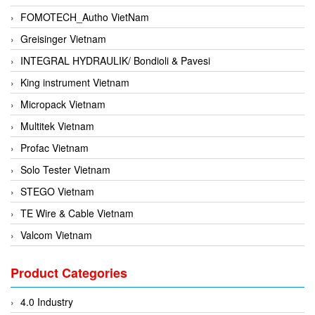
FOMOTECH_Autho VietNam
Greisinger Vietnam
INTEGRAL HYDRAULIK/ Bondioli & Pavesi
King instrument Vietnam
Micropack Vietnam
Multitek Vietnam
Profac Vietnam
Solo Tester Vietnam
STEGO Vietnam
TE Wire & Cable Vietnam
Valcom Vietnam
Woodward Vietnam
Product Categories
3CTEST Vietnam
4B VietNam Vietnam
4.0 Industry