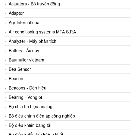
ABB Vietnam
Actuators - Bộ truyền động
AC Infinity Vietnam
Adaptor
AC&E Telecommunications
Agr International
AC&T Vietnam
Air conditioning systems MTA S.P.A
Accepta Vietnam
Analyzer - Máy phân tích
ACCUMAC Vietnam
Battery - Ắc quy
AccuWeb Vietnam
Baumuller vietnam
Acey
Bea Sensor
ACOEM Vietnam
Beacon
ADCA Vietnam
Beacons - Đèn hiệu
ADFweb Vietnam
Bearing - Vòng bi
Adler Vietnam
Bộ chia tín hiệu analog
Ados Vietnam
Bộ điều chỉnh điện áp công nghiệp
Advanced Energy Vietnam
Bộ điều khiển băng tải
Advantech Vietnam
Bộ điều khiển lưu lượng khối