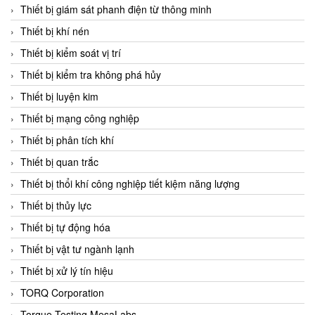
Chromalox
Thiết bị giám sát phanh điện từ thông minh
ChuanYi
Thiết bị khí nén
CIC
Thiết bị kiểm soát vị trí
Clage
Thiết bị kiểm tra không phá hủy
Clake Fololo
Thiết bị luyện kim
Clark Cooper
Thiết bị mạng công nghiệp
CMC Ventilazione
Thiết bị phân tích khí
Coax Valves Inc
Thiết bị quan trắc
Codel
Thiết bị thổi khí công nghiệp tiết kiệm năng lượng
Cofimco
Thiết bị thủy lực
Coltraco
Thiết bị tự động hóa
Comat Releco
Thiết bị vật tư ngành lạnh
Comax
Thiết bị xử lý tín hiệu
COMETECH VietNam
TORQ Corporation
COMFILE Technology
Torque Testing MesaLabs