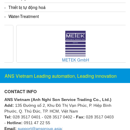
ECKERLE
Thiết bị tự động hoá
Ecom-EX
Water-Treatment
ECONEX
Edward
EES
EGE Elektronik
Eilersen Vietnam
METEK GmbH
Ekstrom-Carlson
ANS Vietnam Leading automation, Leading innovation
Elands Cable Vietnam
Elap Vietnam
CONTACT INFO
Electro Adda
ANS Vietnam (Anh Nghi Son Service Trading Co., Ltd.)
Electro Industries
Add:
135 Đường số 2, Khu Đô Thị Vạn Phúc, P. Hiệp Bình
Phước, Q. Thủ Đức, TP. HCM
, Việt Nam
Electronic Design System S.R.L Vietnam
Tel:
028 3517 0401 - 028 3517 0402 -
Fax:
028 3517 0403
Electronics Inc. Viet Nam
-
Hotline:
0911 47 22 55
Email:
support@ansgroup.asia
;