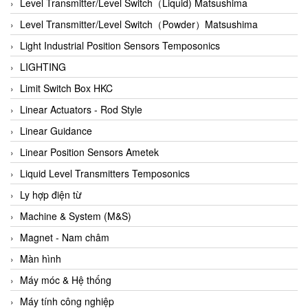
Auma
Level Transmitter/Level Switch（Liquid) Matsushima
Autec
Level Transmitter/Level Switch（Powder）Matsushima
Auto Flow
Light Industrial Position Sensors Temposonics
Automatic valve
LIGHTING
Aventics
Limit Switch Box HKC
Avproglobal
Linear Actuators - Rod Style
Axiomtek
Linear Guidance
AZBIL
Linear Position Sensors Ametek
B&C Electronics
Liquid Level Transmitters Temposonics
B&R
Ly hợp điện từ
Babcok wilcox
Machine & System (M&S)
Baelz Automatic Vietnam
Magnet - Nam châm
Bahr Modultechnik Vietnam
Màn hình
Balluff
Máy móc & Hệ thống
BamBo Vietnam
Máy tính công nghiệp