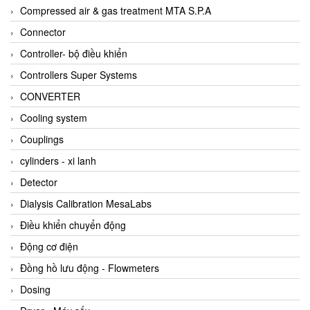
AKUSENSE
Compressed air & gas treatment MTA S.P.A
ALA OFFICINE SPA
Connector
Albrecht-Automatik Viet Nam
Controller- bộ điều khiển
Allen Bradley Vietnam
Controllers Super Systems
Alpha Moisture Vietnam
CONVERTER
Alpha-Achem Vietnam
Cooling system
Alphino
Couplings
ALRE-IT Vietnam
cylinders - xi lanh
Altech
Detector
Amarillo Gear
Dialysis Calibration MesaLabs
Ametek
Điều khiển chuyển động
AMPTRON Vietnam
Động cơ điện
AND Vietnam
Đồng hồ lưu động - Flowmeters
ANDERSON-NEGELE
Dosing
ANDILOG Technologies Vietnam