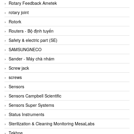
BRAUN Vietnam
Rotary Feedback Ametek
Brinkmann Pumpen
rotary joint
BRONKHORST
Rotork
Brook Instrument
Routers - Bộ định tuyến
Brooks Instrument Vietnam
Safety & electric part (SE)
Buhler
SAMSUNGNECO
BURLING INSTRUMENTS
Sander - Máy chà nhám
Burster
Screw jack
BUSCHJOST
screws
Calectro
Sensors
Campbell Scientific
Sensors Campbell Scientific
Canneed Vietnam
Sensors Super Systems
Cantoni
Status Instruments
CAPS
Sterilization & Cleaning Monitoring MesaLabs
CAREL Parts
Tekhne