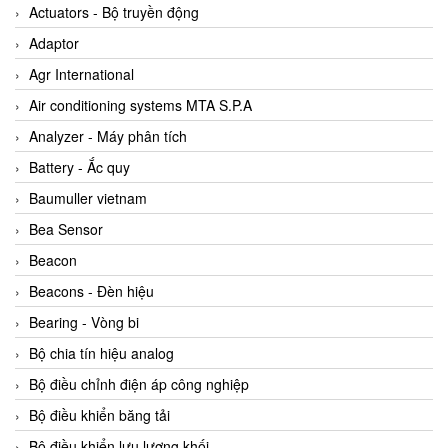
ABB Vietnam
Actuators - Bộ truyền động
AC Infinity Vietnam
Adaptor
AC&E Telecommunications
Agr International
AC&T Vietnam
Air conditioning systems MTA S.P.A
Accepta Vietnam
Analyzer - Máy phân tích
ACCUMAC Vietnam
Battery - Ắc quy
AccuWeb Vietnam
Baumuller vietnam
Acey
Bea Sensor
ACOEM Vietnam
Beacon
ADCA Vietnam
Beacons - Đèn hiệu
ADFweb Vietnam
Bearing - Vòng bi
Adler Vietnam
Bộ chia tín hiệu analog
Ados Vietnam
Bộ điều chỉnh điện áp công nghiệp
Advanced Energy Vietnam
Bộ điều khiển băng tải
Advantech Vietnam
Bộ điều khiển lưu lượng khối