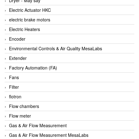
Dryer - Máy sấy
Anritsu
Electric Actuator HKC
ANTEC S.A
electric brake motors
Antico pumps
Electric Heaters
Anybus/ HMS
Encoder
AOBEN
Environmental Controls & Air Quality MesaLabs
Apex Dynamics Vietnam
Extender
Apex Dynamics Vietnam
Factory Automation (FA)
Apiste
Fans
APLISENS VietNam
Filter
Apollo Fire
flotron
Appleton
Flow chambers
AQ Matic
Flow meter
Aqualabo Vietnam
Gas & Air Flow Measurement
Aquametro
Gas & Air Flow Measurement MesaLabs