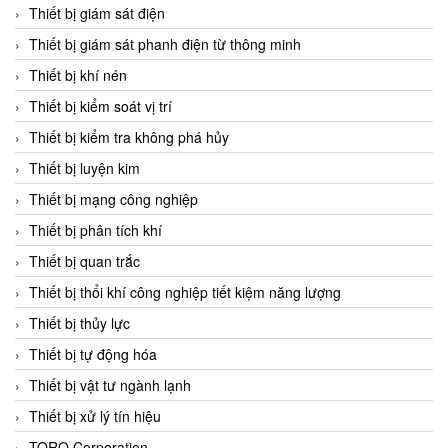
Chromalox
Thiết bị giám sát điện
ChuanYi
Thiết bị giám sát phanh điện từ thông minh
CIC
Thiết bị khí nén
Clage
Thiết bị kiểm soát vị trí
Clake Fololo
Thiết bị kiểm tra không phá hủy
Clark Cooper
Thiết bị luyện kim
CMC Ventilazione
Thiết bị mạng công nghiệp
Coax Valves Inc
Thiết bị phân tích khí
Codel
Thiết bị quan trắc
Cofimco
Thiết bị thổi khí công nghiệp tiết kiệm năng lượng
Coltraco
Thiết bị thủy lực
Comat Releco
Thiết bị tự động hóa
Comax
Thiết bị vật tư ngành lạnh
COMETECH VietNam
Thiết bị xử lý tín hiệu
COMFILE Technology
TORQ Corporation