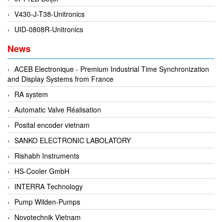
Di-Soric
V430-J-T38-Unitronics
Di-Soric
UID-0808R-Unitronics
Dixon Valve
News
Doctor Led Vietnam
ACEB Electronique - Premium Industrial Time Synchronization
DOLD - Autho ANS
and Display Systems from France
Dold Vietnam
RA system
Dongdo Tech
Automatic Valve Réalisation
Donghwa Valve
Posital encoder vietnam
Dongkun
SANKO ELECTRONIC LABOLATORY
Dosing Pump
Rishabh Instruments
DR. NEUMANN Peltier-Technik
HS-Cooler GmbH
Driesen Kern
INTERRA Technology
Dropsa Vietnam
Pump Wilden-Pumps
Druck
Novotechnik Vietnam