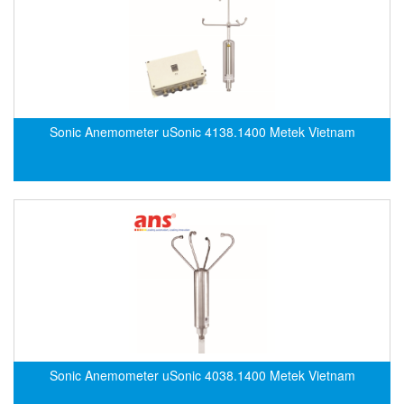
CRYSOUND
CS&P Technologies
CSC
CS-Instrument
cs-instruments
Sonic Anemometer uSonic 4138.1400 Metek Vietnam
CTC
Cygnus
Cypet Vietnam
Daehan Sensor
Daito Kogyo
Dandong Huayu
Danfoss
Datalogic Vietnam
Sonic Anemometer uSonic 4038.1400 Metek Vietnam
Datexel
Debron VietNam