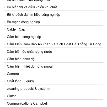
Agate Vietnam
Bộ hiển thị và điều khiển khí chất
AGR International Vietnam
Bộ khuếch đại tín hiệu công nghiệp
Aichi Tokei Denki Vietnam
Bo mạch công nghiệp
Aii Vietnam
Cable - Cáp
AIKOH
Cảm biến công nghiệp
AINUO Vietnam
Cảm Biến Đảm Bảo An Toàn Và Kích Hoạt Hệ Thống Tự Động
AIR MAJOR
Cảm biến đo chất lượng nước
Aira Euro Automation
Cảm biến nhiệt độ
Airtac Vietnam
Cảm biến nhiệt độ hồng ngoại
Airtec Vietnam
Camera
AI-Tek Vietnam
Chất lỏng (Liquid)
Akerstroms Viet Nam
cleaning products & systerm
AKO Armaturen & Separationstechnik
Clutch
AKO Armaturen & Separationstechnik Vietnam
Communications Campbell