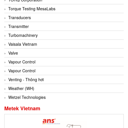
Conch
Torque Testing MesaLabs
Conductix/ WAMPFLER
Transducers
Contrec
Transmitter
Contrinex
Turbomachinery
Control Solution Minesota
Vaisala Vietnam
Copeland
Valve
Cortem
Vapour Control
Cosa Xentaur
Vapour Control
Cosil
Venting - Thông hơi
Coulton
Weather (WH)
Crouzet
Wetzel Technologies
Crowcon
Metek Vietnam
Crutec Dust Zero Vietnam
Crydom