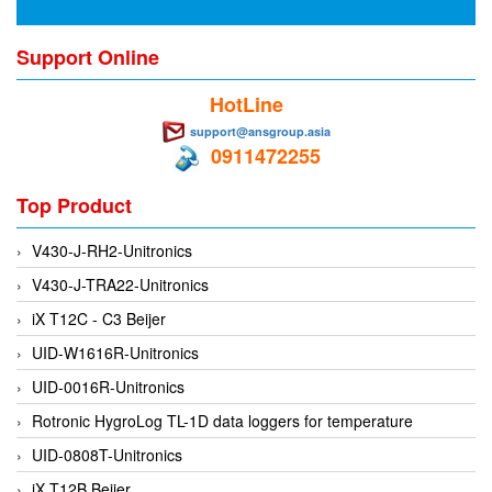
DEIF
Support Online
Delmhorst VietNam
HotLine
DELTA
support@ansgroup.asia
Delta Ohm
0911472255
Delta sensor
Top Product
Delta-mobrey
DEMA Engineering/ Foam- IT
V430-J-RH2-Unitronics
DESAX
V430-J-TRA22-Unitronics
DET-TRONICS
iX T12C - C3 Beijer
Deublin
UID-W1616R-Unitronics
Diakont
UID-0016R-Unitronics
Dias Infrared
Rotronic HygroLog TL-1D data loggers for temperature
DINA Elektronik
UID-0808T-Unitronics
Dinel
iX T12B Beijer