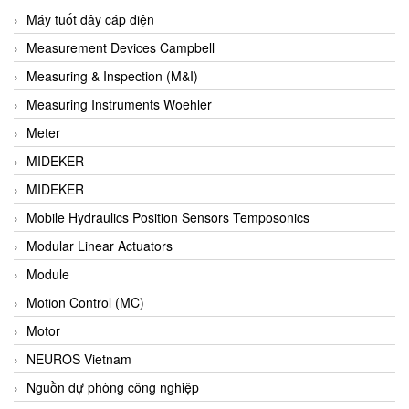
Barel Vietnam
Máy tuốt dây cáp điện
Barksdale
Measurement Devices Campbell
Bartec
Measuring & Inspection (M&I)
Basco
Measuring Instruments Woehler
Baumer
Meter
Baumuller Vietnam
MIDEKER
Baykee
MIDEKER
BBC Bircher Smart Access
Mobile Hydraulics Position Sensors Temposonics
BCS ITALY
Modular Linear Actuators
BEA SENSORS
Module
Beacon Extender
Motion Control (MC)
Beckhoff
Motor
Bedook
NEUROS Vietnam
Bei Sensor
Nguồn dự phòng công nghiệp