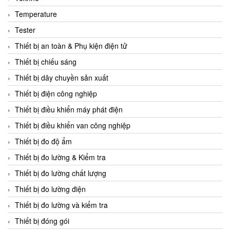
CCS
Temperature
CD Automation
Tester
CEAG Sicherheitst
Thiết bị an toàn & Phụ kiện điện tử
CEIA Vietnam
Thiết bị chiếu sáng
Celduc Vietnam
Thiết bị dây chuyền sản xuất
Cemb
Thiết bị điện công nghiệp
Centec GmbH
Thiết bị điều khiển máy phát điện
CEQUBE
Thiết bị điều khiển van công nghiệp
CHAUVIN ARNOUX
Thiết bị đo độ ẩm
Checkline
Thiết bị đo lường & Kiểm tra
Chino
Thiết bị đo lường chất lượng
Chiyoda Seiki
Thiết bị đo lường điện
Chiyoda-Tsusho
Thiết bị đo lường và kiểm tra
Chongqing Huaneng
Thiết bị đóng gói