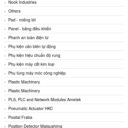
Beijer
Nook Industries
Beinlich-pumps
Others
Beka
Pad - miếng lót
BEKO
Panel - bảng điều khiển
Belimo
Phanh an toàn điện từ
Benetech Vietnam
Phụ kiện căn biên tự động
Bently Nevada
Phụ kiện hiệu chuẩn độ rung
Bentone Vietnam
Phụ kiện máy cắt kim loại
Bernstein Vietnam
Phụ tùng máy móc công nghiệp
Berthold
Plastic Machinery
Bestech
Plastic Machinery
Bestech
PLS, PLC and Network Modules Ametek
BETA
Pneumatic Actuator HKC
Bifold
Posital Fraba
Bihl+wiedemann
Position Detector Matsushima