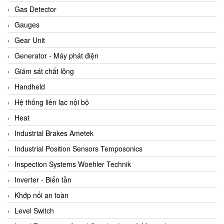
ARCA Regler
Gas Detector
Arcos Hydraulik
Gauges
Ardetem-Sfere-Vietnam
Gear Unit
Argal
Generator - Máy phát điện
AS ENERGI
Giám sát chất lỏng
ASCO CO2
Handheld
Asker
Hệ thống liên lạc nội bộ
AT2E
Heat
ATC Pneumatic
Industrial Brakes Ametek
ATEX System
Industrial Position Sensors Temposonics
ATI - IA
Inspection Systems Woehler Technik
ATI (Analytical Technology Inc)
Inverter - Biến tần
Atos
Khớp nối an toàn
Atrax
Level Switch