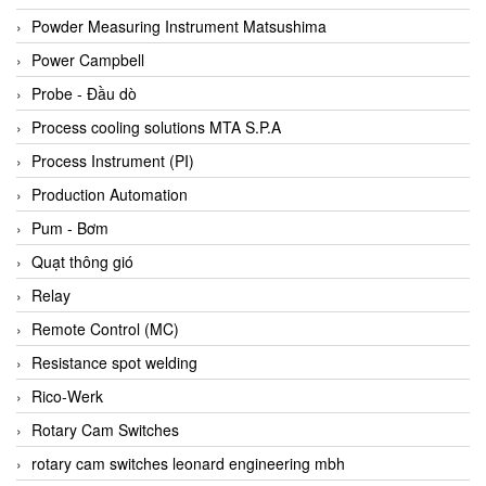
Bihl+wiedemann
Powder Measuring Instrument Matsushima
Bilz
Power Campbell
Binder Connector
Probe - Đầu dò
Biotech
Process cooling solutions MTA S.P.A
BirdX Vietnam
Process Instrument (PI)
BK Vibro
Production Automation
Black Box
Pum - Bơm
BlackBox Vietnam
Quạt thông gió
BLAGDON PUMP
Relay
Bloom Engineering
Remote Control (MC)
Boneng
Resistance spot welding
Bopp & Reuther Messtechnik
Rico-Werk
Bosch
Rotary Cam Switches
Boydcorp
rotary cam switches leonard engineering mbh