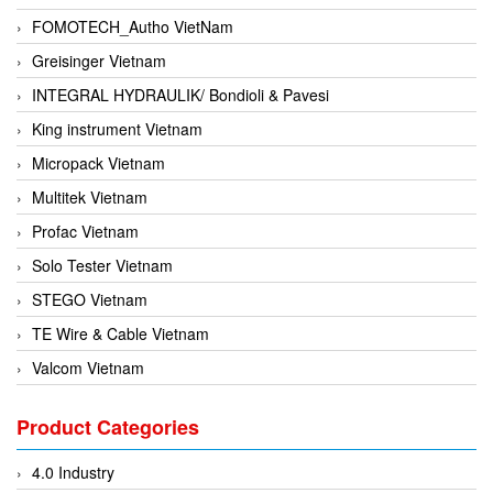
FOMOTECH_Autho VietNam
Greisinger Vietnam
INTEGRAL HYDRAULIK/ Bondioli & Pavesi
King instrument Vietnam
Micropack Vietnam
Multitek Vietnam
Profac Vietnam
Solo Tester Vietnam
STEGO Vietnam
TE Wire & Cable Vietnam
Valcom Vietnam
Woodward Vietnam
Product Categories
3CTEST Vietnam
4B VietNam Vietnam
4.0 Industry