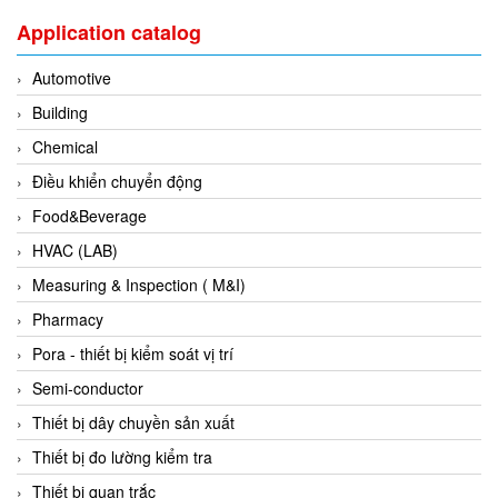
DSTI
Application catalog
DUCATI
Duclean
Automotive
Dukin Besko
Building
Dunkermotoren
Chemical
Durag
Điều khiển chuyển động
Dwyer
Food&Beverage
DYH
HVAC (LAB)
Dynisco
Measuring & Inspection ( M&I)
E+E ELEKTRONIK
Pharmacy
E+H
Pora - thiết bị kiểm soát vị trí
E2S
Semi-conductor
Earthtech
Thiết bị dây chuyền sản xuất
Eaton
Thiết bị đo lường kiểm tra
EBMPAPST
Thiết bị quan trắc