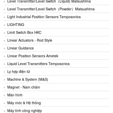
Auma
Level Transmitter/Level Switch（Liquid) Matsushima
Autec
Level Transmitter/Level Switch（Powder）Matsushima
Auto Flow
Light Industrial Position Sensors Temposonics
Automatic valve
LIGHTING
Aventics
Limit Switch Box HKC
Avproglobal
Linear Actuators - Rod Style
Axiomtek
Linear Guidance
AZBIL
Linear Position Sensors Ametek
B&C Electronics
Liquid Level Transmitters Temposonics
B&R
Ly hợp điện từ
Babcok wilcox
Machine & System (M&S)
Baelz Automatic Vietnam
Magnet - Nam châm
Bahr Modultechnik Vietnam
Màn hình
Balluff
Máy móc & Hệ thống
BamBo Vietnam
Máy tính công nghiệp