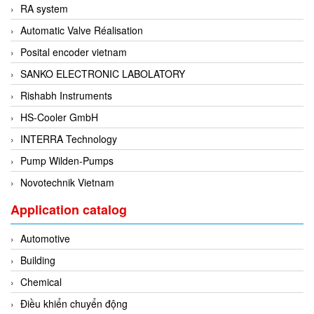
DSTI
RA system
DUCATI
Automatic Valve Réalisation
Duclean
Posital encoder vietnam
Dukin Besko
SANKO ELECTRONIC LABOLATORY
Dunkermotoren
Rishabh Instruments
Durag
HS-Cooler GmbH
Dwyer
INTERRA Technology
DYH
Pump Wilden-Pumps
Dynisco
Novotechnik Vietnam
E+E ELEKTRONIK
Application catalog
E+H
Automotive
E2S
Building
Earthtech
Chemical
Eaton
Điều khiển chuyển động
EBMPAPST