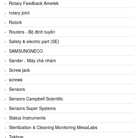
BRAUN Vietnam
Rotary Feedback Ametek
Brinkmann Pumpen
rotary joint
BRONKHORST
Rotork
Brook Instrument
Routers - Bộ định tuyến
Brooks Instrument Vietnam
Safety & electric part (SE)
Buhler
SAMSUNGNECO
BURLING INSTRUMENTS
Sander - Máy chà nhám
Burster
Screw jack
BUSCHJOST
screws
Calectro
Sensors
Campbell Scientific
Sensors Campbell Scientific
Canneed Vietnam
Sensors Super Systems
Cantoni
Status Instruments
CAPS
Sterilization & Cleaning Monitoring MesaLabs
CAREL Parts
Tekhne