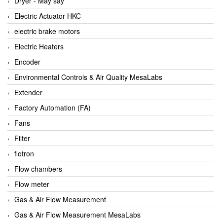
Dryer - Máy sấy
Anritsu
Electric Actuator HKC
ANTEC S.A
electric brake motors
Antico pumps
Electric Heaters
Anybus/ HMS
Encoder
AOBEN
Environmental Controls & Air Quality MesaLabs
Apex Dynamics Vietnam
Extender
Apex Dynamics Vietnam
Factory Automation (FA)
Apiste
Fans
APLISENS VietNam
Filter
Apollo Fire
flotron
Appleton
Flow chambers
AQ Matic
Flow meter
Aqualabo Vietnam
Gas & Air Flow Measurement
Aquametro
Gas & Air Flow Measurement MesaLabs