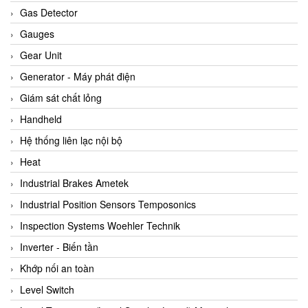
ARCA Regler
Gas Detector
Arcos Hydraulik
Gauges
Ardetem-Sfere-Vietnam
Gear Unit
Argal
Generator - Máy phát điện
AS ENERGI
Giám sát chất lỏng
ASCO CO2
Handheld
Asker
Hệ thống liên lạc nội bộ
AT2E
Heat
ATC Pneumatic
Industrial Brakes Ametek
ATEX System
Industrial Position Sensors Temposonics
ATI - IA
Inspection Systems Woehler Technik
ATI (Analytical Technology Inc)
Inverter - Biến tần
Atos
Khớp nối an toàn
Atrax
Level Switch