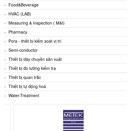
Food&Beverage
ECKERLE
HVAC (LAB)
Ecom-EX
Measuring & Inspection ( M&I)
ECONEX
Pharmacy
Edward
Pora - thiết bị kiểm soát vị trí
EES
Semi-conductor
EGE Elektronik
Thiết bị dây chuyền sản xuất
Eilersen Vietnam
Thiết bị đo lường kiểm tra
Ekstrom-Carlson
Thiết bị quan trắc
Elands Cable Vietnam
Thiết bị tự động hoá
Elap Vietnam
Water-Treatment
Electro Adda
Electro Industries
Electronic Design System S.R.L Vietnam
Electronics Inc. Viet Nam