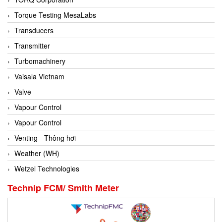
Conch
Torque Testing MesaLabs
Conductix/ WAMPFLER
Transducers
Contrec
Transmitter
Contrinex
Turbomachinery
Control Solution Minesota
Vaisala Vietnam
Copeland
Valve
Cortem
Vapour Control
Cosa Xentaur
Vapour Control
Cosil
Venting - Thông hơi
Coulton
Weather (WH)
Crouzet
Wetzel Technologies
Crowcon
Technip FCM/ Smith Meter
Crutec Dust Zero Vietnam
Crydom