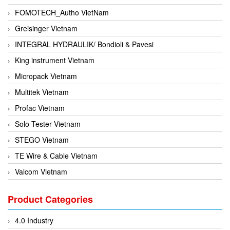
FOMOTECH_Autho VietNam
Greisinger Vietnam
INTEGRAL HYDRAULIK/ Bondioli & Pavesi
King instrument Vietnam
Micropack Vietnam
Multitek Vietnam
Profac Vietnam
Solo Tester Vietnam
STEGO Vietnam
TE Wire & Cable Vietnam
Valcom Vietnam
Woodward Vietnam
Product Categories
3CTEST Vietnam
4B VietNam Vietnam
4.0 Industry