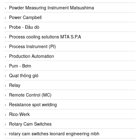
Bihl+wiedemann
Powder Measuring Instrument Matsushima
Bilz
Power Campbell
Binder Connector
Probe - Đầu dò
Biotech
Process cooling solutions MTA S.P.A
BirdX Vietnam
Process Instrument (PI)
BK Vibro
Production Automation
Black Box
Pum - Bơm
BlackBox Vietnam
Quạt thông gió
BLAGDON PUMP
Relay
Bloom Engineering
Remote Control (MC)
Boneng
Resistance spot welding
Bopp & Reuther Messtechnik
Rico-Werk
Bosch
Rotary Cam Switches
Boydcorp
rotary cam switches leonard engineering mbh