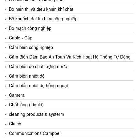
Agate Vietnam
Bộ hiển thị và điều khiển khí chất
AGR International Vietnam
Bộ khuếch đại tín hiệu công nghiệp
Aichi Tokei Denki Vietnam
Bo mạch công nghiệp
Aii Vietnam
Cable - Cáp
AIKOH
Cảm biến công nghiệp
AINUO Vietnam
Cảm Biến Đảm Bảo An Toàn Và Kích Hoạt Hệ Thống Tự Động
AIR MAJOR
Cảm biến đo chất lượng nước
Aira Euro Automation
Cảm biến nhiệt độ
Airtac Vietnam
Cảm biến nhiệt độ hồng ngoại
Airtec Vietnam
Camera
AI-Tek Vietnam
Chất lỏng (Liquid)
Akerstroms Viet Nam
cleaning products & systerm
AKO Armaturen & Separationstechnik
Clutch
AKO Armaturen & Separationstechnik Vietnam
Communications Campbell