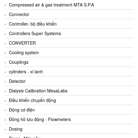
AKUSENSE
Compressed air & gas treatment MTA S.P.A
ALA OFFICINE SPA
Connector
Albrecht-Automatik Viet Nam
Controller- bộ điều khiển
Allen Bradley Vietnam
Controllers Super Systems
Alpha Moisture Vietnam
CONVERTER
Alpha-Achem Vietnam
Cooling system
Alphino
Couplings
ALRE-IT Vietnam
cylinders - xi lanh
Altech
Detector
Amarillo Gear
Dialysis Calibration MesaLabs
Ametek
Điều khiển chuyển động
AMPTRON Vietnam
Động cơ điện
AND Vietnam
Đồng hồ lưu động - Flowmeters
ANDERSON-NEGELE
Dosing
ANDILOG Technologies Vietnam