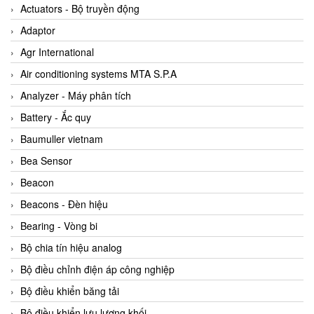
ABB Vietnam
Actuators - Bộ truyền động
AC Infinity Vietnam
Adaptor
AC&E Telecommunications
Agr International
AC&T Vietnam
Air conditioning systems MTA S.P.A
Accepta Vietnam
Analyzer - Máy phân tích
ACCUMAC Vietnam
Battery - Ắc quy
AccuWeb Vietnam
Baumuller vietnam
Acey
Bea Sensor
ACOEM Vietnam
Beacon
ADCA Vietnam
Beacons - Đèn hiệu
ADFweb Vietnam
Bearing - Vòng bi
Adler Vietnam
Bộ chia tín hiệu analog
Ados Vietnam
Bộ điều chỉnh điện áp công nghiệp
Advanced Energy Vietnam
Bộ điều khiển băng tải
Advantech Vietnam
Bộ điều khiển lưu lượng khối