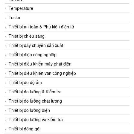
CCS
Temperature
CD Automation
Tester
CEAG Sicherheitst
Thiết bị an toàn & Phụ kiện điện tử
CEIA Vietnam
Thiết bị chiếu sáng
Celduc Vietnam
Thiết bị dây chuyền sản xuất
Cemb
Thiết bị điện công nghiệp
Centec GmbH
Thiết bị điều khiển máy phát điện
CEQUBE
Thiết bị điều khiển van công nghiệp
CHAUVIN ARNOUX
Thiết bị đo độ ẩm
Checkline
Thiết bị đo lường & Kiểm tra
Chino
Thiết bị đo lường chất lượng
Chiyoda Seiki
Thiết bị đo lường điện
Chiyoda-Tsusho
Thiết bị đo lường và kiểm tra
Chongqing Huaneng
Thiết bị đóng gói