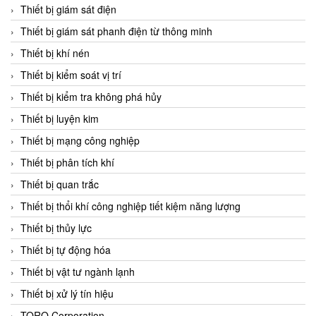
Chromalox
Thiết bị giám sát điện
ChuanYi
Thiết bị giám sát phanh điện từ thông minh
CIC
Thiết bị khí nén
Clage
Thiết bị kiểm soát vị trí
Clake Fololo
Thiết bị kiểm tra không phá hủy
Clark Cooper
Thiết bị luyện kim
CMC Ventilazione
Thiết bị mạng công nghiệp
Coax Valves Inc
Thiết bị phân tích khí
Codel
Thiết bị quan trắc
Cofimco
Thiết bị thổi khí công nghiệp tiết kiệm năng lượng
Coltraco
Thiết bị thủy lực
Comat Releco
Thiết bị tự động hóa
Comax
Thiết bị vật tư ngành lạnh
COMETECH VietNam
Thiết bị xử lý tín hiệu
COMFILE Technology
TORQ Corporation