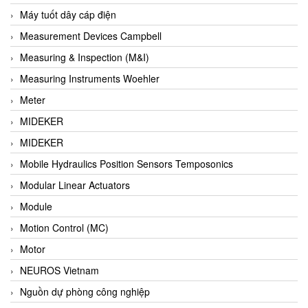
Barel Vietnam
Máy tuốt dây cáp điện
Barksdale
Measurement Devices Campbell
Bartec
Measuring & Inspection (M&I)
Basco
Measuring Instruments Woehler
Baumer
Meter
Baumuller Vietnam
MIDEKER
Baykee
MIDEKER
BBC Bircher Smart Access
Mobile Hydraulics Position Sensors Temposonics
BCS ITALY
Modular Linear Actuators
BEA SENSORS
Module
Beacon Extender
Motion Control (MC)
Beckhoff
Motor
Bedook
NEUROS Vietnam
Bei Sensor
Nguồn dự phòng công nghiệp