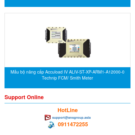
DEIF
Delmhorst VietNam
DELTA
Delta Ohm
Delta sensor
Delta-mobrey
DEMA Engineering/ Foam- IT
Mẫu bộ nâng cấp Accuload IV ALIV-ST-XP-ARM1-A12000-0
DESAX
Technip FCM/ Smith Meter
DET-TRONICS
Deublin
Support Online
Diakont
HotLine
Dias Infrared
support@ansgroup.asia
DINA Elektronik
0911472255
Dinel