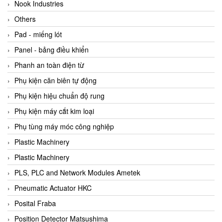
Beijer
Nook Industries
Beinlich-pumps
Others
Beka
Pad - miếng lót
BEKO
Panel - bảng điều khiển
Belimo
Phanh an toàn điện từ
Benetech Vietnam
Phụ kiện căn biên tự động
Bently Nevada
Phụ kiện hiệu chuẩn độ rung
Bentone Vietnam
Phụ kiện máy cắt kim loại
Bernstein Vietnam
Phụ tùng máy móc công nghiệp
Berthold
Plastic Machinery
Bestech
Plastic Machinery
Bestech
PLS, PLC and Network Modules Ametek
BETA
Pneumatic Actuator HKC
Bifold
Posital Fraba
Bihl+wiedemann
Position Detector Matsushima