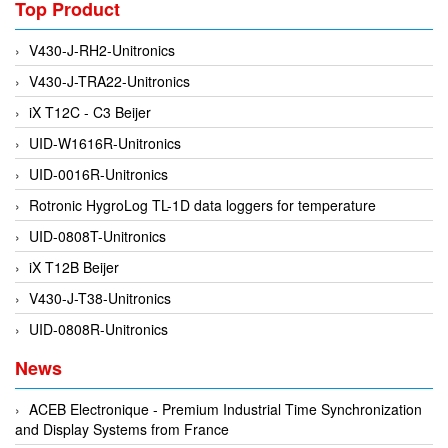
Top Product
Di-Soric
Di-Soric
V430-J-RH2-Unitronics
Dixon Valve
V430-J-TRA22-Unitronics
Doctor Led Vietnam
iX T12C - C3 Beijer
DOLD - Autho ANS
UID-W1616R-Unitronics
Dold Vietnam
UID-0016R-Unitronics
Dongdo Tech
Rotronic HygroLog TL-1D data loggers for temperature
Donghwa Valve
UID-0808T-Unitronics
Dongkun
iX T12B Beijer
Dosing Pump
V430-J-T38-Unitronics
DR. NEUMANN Peltier-Technik
UID-0808R-Unitronics
Driesen Kern
News
Dropsa Vietnam
ACEB Electronique - Premium Industrial Time Synchronization
Druck
and Display Systems from France