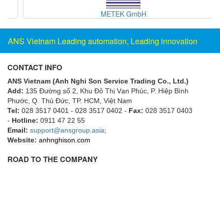
Electro-Sensors Vietnam
METEK GmbH
Elektrogas Vietnam
Elektrophysik Vietnam
ANS Vietnam Leading automation, Leading innovation
elesa-ganter
ELETTA
CONTACT INFO
Elettrotek Kabel
ANS Vietnam (Anh Nghi Son Service Trading Co., Ltd.)
Add:
135 Đường số 2, Khu Đô Thị Vạn Phúc, P. Hiệp Bình
ELGO Electronic
Phước, Q. Thủ Đức, TP. HCM
, Việt Nam
ELIS PLZEŇ
Tel:
028 3517 0401 - 028 3517 0402 -
Fax:
028 3517 0403
-
Hotline:
0911 47 22 55
ELMEKO
Email:
support@ansgroup.asia
;
ELMESS-Thermosystemtechnik
Website:
anhnghison.com
Eltex-Elektrostatik
ROAD TO THE COMPANY
Eltherm
ELTRA Encoder
ELVEM Vietnam
Emaco