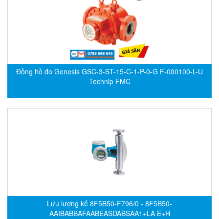
CRYSOUND
CS&P Technologies
CSC
CS-Instrument
cs-instruments
Đồng hồ đo Genesis GSC-3-ST-15-C-1-P-0-G F-000100-L-U
Technip FMC
CTC
Cygnus
Cypet Vietnam
Daehan Sensor
Daito Kogyo
Dandong Huayu
Danfoss
Datalogic Vietnam
Lưu lượng kế 8F5B50-F796/0 - 8F5B50-
Datexel
AAIBABBAFAABEASDABSAA1+LA E+H
Debron VietNam