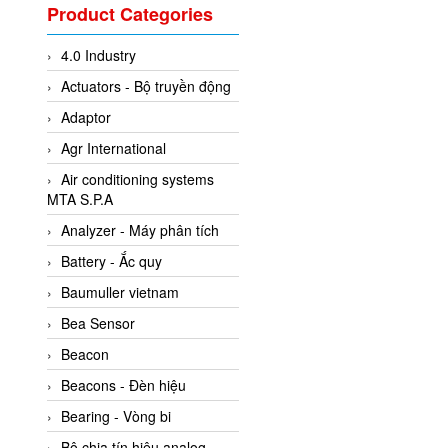
Valcom Vietnam
Product Categories
Woodward Vietnam
4.0 Industry
3CTEST Vietnam
Actuators - Bộ truyền động
4B VietNam Vietnam
Adaptor
ABB Vietnam
Agr International
AC Infinity Vietnam
Air conditioning systems
AC&E Telecommunications
MTA S.P.A
AC&T Vietnam
Analyzer - Máy phân tích
Accepta Vietnam
Battery - Ắc quy
ACCUMAC Vietnam
Baumuller vietnam
AccuWeb Vietnam
Bea Sensor
Acey
Beacon
ACOEM Vietnam
Beacons - Đèn hiệu
ADCA Vietnam
Bearing - Vòng bi
ADFweb Vietnam
Bộ chia tín hiệu analog