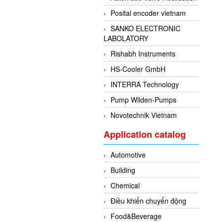
Posital encoder vietnam
SANKO ELECTRONIC
LABOLATORY
Rishabh Instruments
HS-Cooler GmbH
INTERRA Technology
Pump Wilden-Pumps
Novotechnik Vietnam
Application catalog
Automotive
Building
Chemical
Điều khiển chuyển động
Food&Beverage