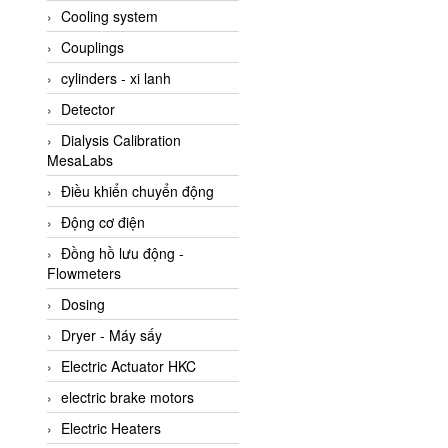
Cooling system
Amarillo Gear
Couplings
Ametek
cylinders - xi lanh
AMPTRON Vietnam
Detector
AND Vietnam
Dialysis Calibration
ANDERSON-NEGELE
MesaLabs
ANDILOG Technologies
Điều khiển chuyển động
Vietnam
Động cơ điện
Anritsu
Đồng hồ lưu động -
ANTEC S.A
Flowmeters
Antico pumps
Dosing
Anybus/ HMS
Dryer - Máy sấy
AOBEN
Electric Actuator HKC
Apex Dynamics Vietnam
electric brake motors
Apex Dynamics Vietnam
Electric Heaters
Apiste