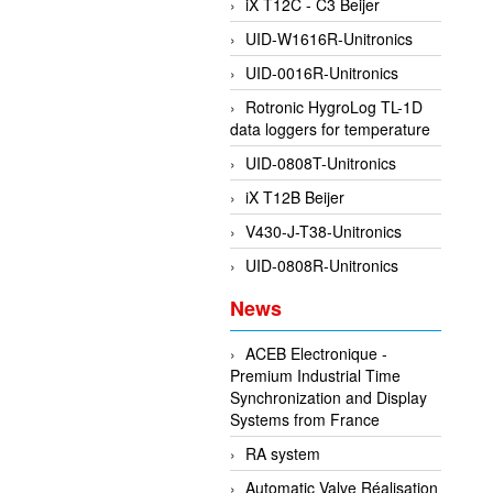
iX T12C - C3 Beijer
UID-W1616R-Unitronics
UID-0016R-Unitronics
Rotronic HygroLog TL-1D
data loggers for temperature
UID-0808T-Unitronics
iX T12B Beijer
V430-J-T38-Unitronics
UID-0808R-Unitronics
News
ACEB Electronique -
Premium Industrial Time
Synchronization and Display
Systems from France
RA system
Automatic Valve Réalisation