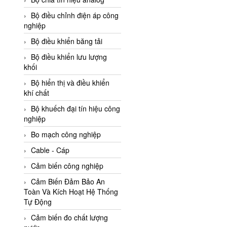
Adler Vietnam
Bộ điều chỉnh điện áp công
Ados Vietnam
nghiệp
Advanced Energy Vietnam
Bộ điều khiển băng tải
Advantech Vietnam
Bộ điều khiển lưu lượng
khối
Agate Vietnam
Bộ hiển thị và điều khiển
AGR International Vietnam
khí chất
Aichi Tokei Denki Vietnam
Bộ khuếch đại tín hiệu công
nghiệp
Aii Vietnam
AIKOH
Bo mạch công nghiệp
AINUO Vietnam
Cable - Cáp
AIR MAJOR
Cảm biến công nghiệp
Aira Euro Automation
Cảm Biến Đảm Bảo An
Toàn Và Kích Hoạt Hệ Thống
Airtac Vietnam
Tự Động
Airtec Vietnam
Cảm biến đo chất lượng