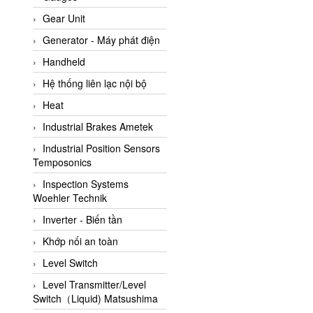
ATC Pneumatic
Gear Unit
ATEX System
Generator - Máy phát điện
ATI - IA
Handheld
ATI (Analytical Technology
Hệ thống liên lạc nội bộ
Inc)
Heat
Atos
Industrial Brakes Ametek
Atrax
Industrial Position Sensors
Auma
Temposonics
Autec
Inspection Systems
Auto Flow
Woehler Technik
Automatic valve
Inverter - Biến tần
Aventics
Khớp nối an toàn
Avproglobal
Level Switch
Axiomtek
Level Transmitter/Level
Switch（Liquid) Matsushima
AZBIL