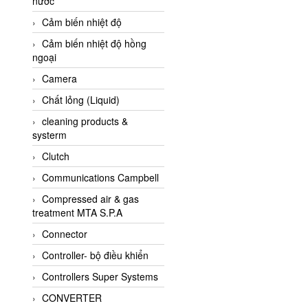
nước
AI-Tek Vietnam
Cảm biến nhiệt độ
Akerstroms Viet Nam
Cảm biến nhiệt độ hồng
AKO Armaturen &
ngoại
Separationstechnik
Camera
AKO Armaturen &
Separationstechnik Vietnam
Chất lỏng (Liquid)
AKUSENSE
cleaning products &
systerm
ALA OFFICINE SPA
Clutch
Albrecht-Automatik Viet
Nam
Communications Campbell
Allen Bradley Vietnam
Compressed air & gas
treatment MTA S.P.A
Alpha Moisture Vietnam
Connector
Alpha-Achem Vietnam
Controller- bộ điều khiển
Alphino
Controllers Super Systems
ALRE-IT Vietnam
CONVERTER
Altech