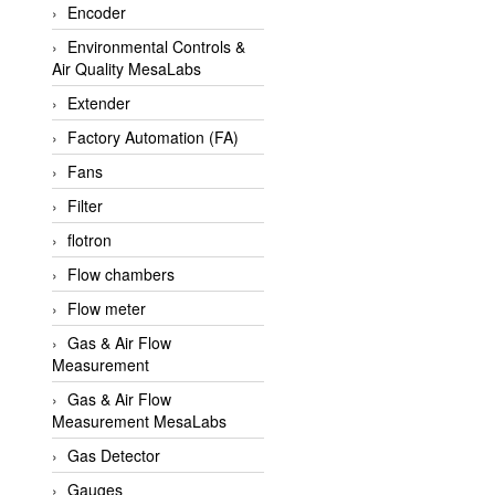
Encoder
APLISENS VietNam
Environmental Controls &
Apollo Fire
Air Quality MesaLabs
Appleton
Extender
AQ Matic
Factory Automation (FA)
Aqualabo Vietnam
Fans
Aquametro
Filter
ARCA Regler
flotron
Arcos Hydraulik
Flow chambers
Ardetem-Sfere-Vietnam
Flow meter
Argal
Gas & Air Flow
Measurement
AS ENERGI
Gas & Air Flow
ASCO CO2
Measurement MesaLabs
Asker
Gas Detector
AT2E
Gauges