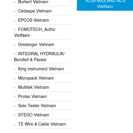
VC2B MIDLAND-ACS
Burkert Vietnam
VietNam
Cedaspe Vietnam
EPCOS Vietnam
FOMOTECH_Autho
VietNam
Greisinger Vietnam
INTEGRAL HYDRAULIK/
Bondioli & Pavesi
King instrument Vietnam
Micropack Vietnam
Multitek Vietnam
Profac Vietnam
Solo Tester Vietnam
STEGO Vietnam
TE Wire & Cable Vietnam