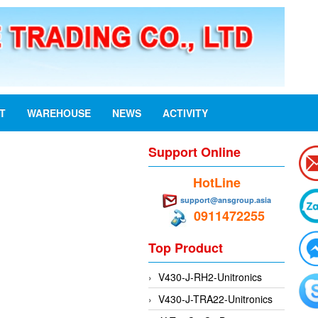
ST
WAREHOUSE
NEWS
ACTIVITY
Support Online
HotLine
support@ansgroup.asia
0911472255
Top Product
V430-J-RH2-Unitronics
V430-J-TRA22-Unitronics