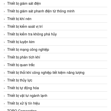
Chromalox
Thiết bị giám sát điện
ChuanYi
Thiết bị giám sát phanh điện từ thông minh
CIC
Thiết bị khí nén
Clage
Thiết bị kiểm soát vị trí
Clake Fololo
Thiết bị kiểm tra không phá hủy
Clark Cooper
Thiết bị luyện kim
CMC Ventilazione
Thiết bị mạng công nghiệp
Coax Valves Inc
Thiết bị phân tích khí
Codel
Thiết bị quan trắc
Cofimco
Thiết bị thổi khí công nghiệp tiết kiệm năng lượng
Coltraco
Thiết bị thủy lực
Comat Releco
Thiết bị tự động hóa
Comax
Thiết bị vật tư ngành lạnh
COMETECH VietNam
Thiết bị xử lý tín hiệu
COMFILE Technology
TORQ Corporation