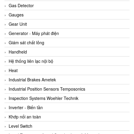
ARCA Regler
Gas Detector
Arcos Hydraulik
Gauges
Ardetem-Sfere-Vietnam
Gear Unit
Argal
Generator - Máy phát điện
AS ENERGI
Giám sát chất lỏng
ASCO CO2
Handheld
Asker
Hệ thống liên lạc nội bộ
AT2E
Heat
ATC Pneumatic
Industrial Brakes Ametek
ATEX System
Industrial Position Sensors Temposonics
ATI - IA
Inspection Systems Woehler Technik
ATI (Analytical Technology Inc)
Inverter - Biến tần
Atos
Khớp nối an toàn
Atrax
Level Switch