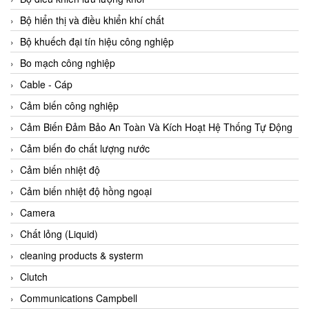
Agate Vietnam
Bộ hiển thị và điều khiển khí chất
AGR International Vietnam
Bộ khuếch đại tín hiệu công nghiệp
Aichi Tokei Denki Vietnam
Bo mạch công nghiệp
Aii Vietnam
Cable - Cáp
AIKOH
Cảm biến công nghiệp
AINUO Vietnam
Cảm Biến Đảm Bảo An Toàn Và Kích Hoạt Hệ Thống Tự Động
AIR MAJOR
Cảm biến đo chất lượng nước
Aira Euro Automation
Cảm biến nhiệt độ
Airtac Vietnam
Cảm biến nhiệt độ hồng ngoại
Airtec Vietnam
Camera
AI-Tek Vietnam
Chất lỏng (Liquid)
Akerstroms Viet Nam
cleaning products & systerm
AKO Armaturen & Separationstechnik
Clutch
AKO Armaturen & Separationstechnik Vietnam
Communications Campbell