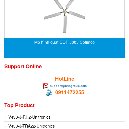
CRYSOUND
CS&P Technologies
CSC
CS-Instrument
cs-instruments
Mô hình quạt COF 8005 Cofimco
CTC
Cygnus
Support Online
Cypet Vietnam
Daehan Sensor
HotLine
Daito Kogyo
support@ansgroup.asia
0911472255
Dandong Huayu
Danfoss
Top Product
Datalogic Vietnam
V430-J-RH2-Unitronics
Datexel
V430-J-TRA22-Unitronics
Debron VietNam