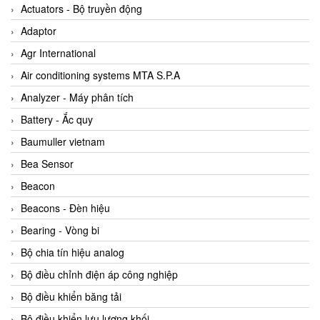
ABB Vietnam
Actuators - Bộ truyền động
AC Infinity Vietnam
Adaptor
AC&E Telecommunications
Agr International
AC&T Vietnam
Air conditioning systems MTA S.P.A
Accepta Vietnam
Analyzer - Máy phân tích
ACCUMAC Vietnam
Battery - Ắc quy
AccuWeb Vietnam
Baumuller vietnam
Acey
Bea Sensor
ACOEM Vietnam
Beacon
ADCA Vietnam
Beacons - Đèn hiệu
ADFweb Vietnam
Bearing - Vòng bi
Adler Vietnam
Bộ chia tín hiệu analog
Ados Vietnam
Bộ điều chỉnh điện áp công nghiệp
Advanced Energy Vietnam
Bộ điều khiển băng tải
Advantech Vietnam
Bộ điều khiển lưu lượng khối