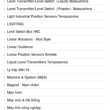
Auma
Level Transmitter/Level Switch（Liquid) Matsushima
Autec
Level Transmitter/Level Switch（Powder）Matsushima
Auto Flow
Light Industrial Position Sensors Temposonics
Automatic valve
LIGHTING
Aventics
Limit Switch Box HKC
Avproglobal
Linear Actuators - Rod Style
Axiomtek
Linear Guidance
AZBIL
Linear Position Sensors Ametek
B&C Electronics
Liquid Level Transmitters Temposonics
B&R
Ly hợp điện từ
Babcok wilcox
Machine & System (M&S)
Baelz Automatic Vietnam
Magnet - Nam châm
Bahr Modultechnik Vietnam
Màn hình
Balluff
Máy móc & Hệ thống
BamBo Vietnam
Máy tính công nghiệp