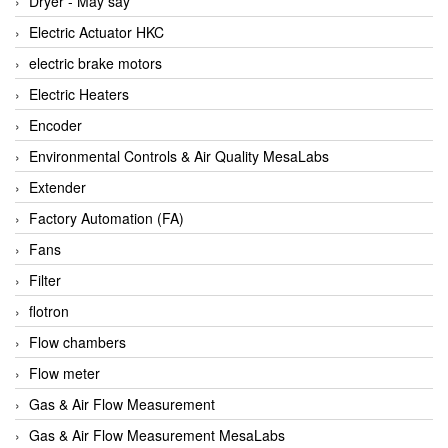
Dryer - Máy sấy
Anritsu
Electric Actuator HKC
ANTEC S.A
electric brake motors
Antico pumps
Electric Heaters
Anybus/ HMS
Encoder
AOBEN
Environmental Controls & Air Quality MesaLabs
Apex Dynamics Vietnam
Extender
Apex Dynamics Vietnam
Factory Automation (FA)
Apiste
Fans
APLISENS VietNam
Filter
Apollo Fire
flotron
Appleton
Flow chambers
AQ Matic
Flow meter
Aqualabo Vietnam
Gas & Air Flow Measurement
Aquametro
Gas & Air Flow Measurement MesaLabs