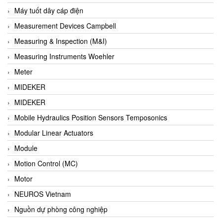
Barel Vietnam
Máy tuốt dây cáp điện
Barksdale
Measurement Devices Campbell
Bartec
Measuring & Inspection (M&I)
Basco
Measuring Instruments Woehler
Baumer
Meter
Baumuller Vietnam
MIDEKER
Baykee
MIDEKER
BBC Bircher Smart Access
Mobile Hydraulics Position Sensors Temposonics
BCS ITALY
Modular Linear Actuators
BEA SENSORS
Module
Beacon Extender
Motion Control (MC)
Beckhoff
Motor
Bedook
NEUROS Vietnam
Bei Sensor
Nguồn dự phòng công nghiệp