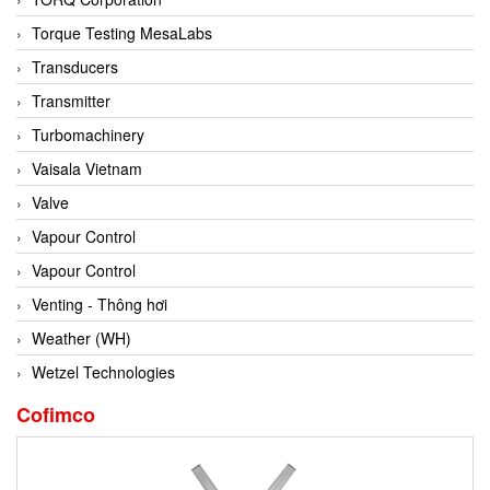
Conch
Torque Testing MesaLabs
Conductix/ WAMPFLER
Transducers
Contrec
Transmitter
Contrinex
Turbomachinery
Control Solution Minesota
Vaisala Vietnam
Copeland
Valve
Cortem
Vapour Control
Cosa Xentaur
Vapour Control
Cosil
Venting - Thông hơi
Coulton
Weather (WH)
Crouzet
Wetzel Technologies
Crowcon
Cofimco
Crutec Dust Zero Vietnam
Crydom