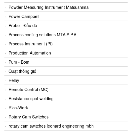
Bihl+wiedemann
Powder Measuring Instrument Matsushima
Bilz
Power Campbell
Binder Connector
Probe - Đầu dò
Biotech
Process cooling solutions MTA S.P.A
BirdX Vietnam
Process Instrument (PI)
BK Vibro
Production Automation
Black Box
Pum - Bơm
BlackBox Vietnam
Quạt thông gió
BLAGDON PUMP
Relay
Bloom Engineering
Remote Control (MC)
Boneng
Resistance spot welding
Bopp & Reuther Messtechnik
Rico-Werk
Bosch
Rotary Cam Switches
Boydcorp
rotary cam switches leonard engineering mbh