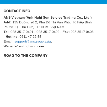
ECKERLE
CONTACT INFO
Ecom-EX
ANS Vietnam (Anh Nghi Son Service Trading Co., Ltd.)
ECONEX
Add:
135 Đường số 2, Khu Đô Thị Vạn Phúc, P. Hiệp Bình
Edward
Phước, Q. Thủ Đức, TP. HCM
, Việt Nam
Tel:
028 3517 0401 - 028 3517 0402 -
Fax:
028 3517 0403
EES
-
Hotline:
0911 47 22 55
Email:
EGE Elektronik
support@ansgroup.asia
;
Website:
anhnghison.com
Eilersen Vietnam
ROAD TO THE COMPANY
Ekstrom-Carlson
Elands Cable Vietnam
Elap Vietnam
Electro Adda
Electro Industries
Electronic Design System S.R.L Vietnam
Electronics Inc. Viet Nam