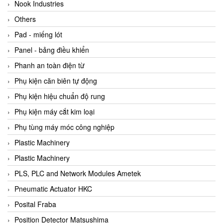
Beijer
Nook Industries
Beinlich-pumps
Others
Beka
Pad - miếng lót
BEKO
Panel - bảng điều khiển
Belimo
Phanh an toàn điện từ
Benetech Vietnam
Phụ kiện căn biên tự động
Bently Nevada
Phụ kiện hiệu chuẩn độ rung
Bentone Vietnam
Phụ kiện máy cắt kim loại
Bernstein Vietnam
Phụ tùng máy móc công nghiệp
Berthold
Plastic Machinery
Bestech
Plastic Machinery
Bestech
PLS, PLC and Network Modules Ametek
BETA
Pneumatic Actuator HKC
Bifold
Posital Fraba
Bihl+wiedemann
Position Detector Matsushima