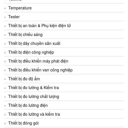
CCS
Temperature
CD Automation
Tester
CEAG Sicherheitst
Thiết bị an toàn & Phụ kiện điện tử
CEIA Vietnam
Thiết bị chiếu sáng
Celduc Vietnam
Thiết bị dây chuyền sản xuất
Cemb
Thiết bị điện công nghiệp
Centec GmbH
Thiết bị điều khiển máy phát điện
CEQUBE
Thiết bị điều khiển van công nghiệp
CHAUVIN ARNOUX
Thiết bị đo độ ẩm
Checkline
Thiết bị đo lường & Kiểm tra
Chino
Thiết bị đo lường chất lượng
Chiyoda Seiki
Thiết bị đo lường điện
Chiyoda-Tsusho
Thiết bị đo lường và kiểm tra
Chongqing Huaneng
Thiết bị đóng gói