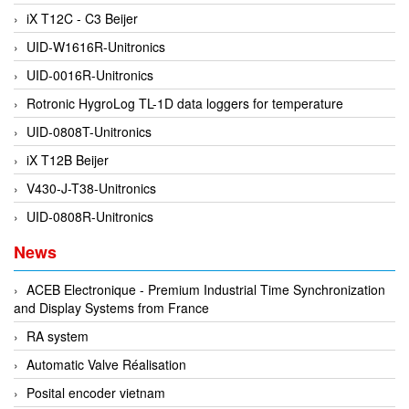
iX T12C - C3 Beijer
DEIF
UID-W1616R-Unitronics
Delmhorst VietNam
UID-0016R-Unitronics
DELTA
Rotronic HygroLog TL-1D data loggers for temperature
Delta Ohm
UID-0808T-Unitronics
Delta sensor
iX T12B Beijer
Delta-mobrey
V430-J-T38-Unitronics
DEMA Engineering/ Foam- IT
UID-0808R-Unitronics
DESAX
News
DET-TRONICS
Deublin
ACEB Electronique - Premium Industrial Time Synchronization
and Display Systems from France
Diakont
RA system
Dias Infrared
Automatic Valve Réalisation
DINA Elektronik
Posital encoder vietnam
Dinel