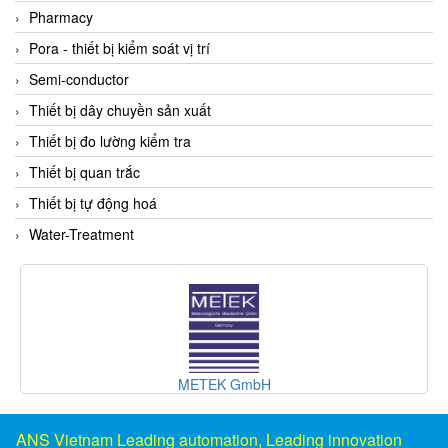
DSTI
Pharmacy
DUCATI
Pora - thiết bị kiểm soát vị trí
Duclean
Semi-conductor
Dukin Besko
Thiết bị dây chuyền sản xuất
Dunkermotoren
Thiết bị đo lường kiểm tra
Durag
Thiết bị quan trắc
Dwyer
Thiết bị tự động hoá
DYH
Water-Treatment
Dynisco
E+E ELEKTRONIK
E+H
E2S
Earthtech
METEK GmbH
Eaton
EBMPAPST
ANS Vietnam Leading automation, Leading innovation