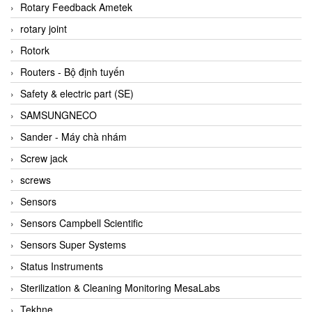
BRAUN Vietnam
Rotary Feedback Ametek
Brinkmann Pumpen
rotary joint
BRONKHORST
Rotork
Brook Instrument
Routers - Bộ định tuyến
Brooks Instrument Vietnam
Safety & electric part (SE)
Buhler
SAMSUNGNECO
BURLING INSTRUMENTS
Sander - Máy chà nhám
Burster
Screw jack
BUSCHJOST
screws
Calectro
Sensors
Campbell Scientific
Sensors Campbell Scientific
Canneed Vietnam
Sensors Super Systems
Cantoni
Status Instruments
CAPS
Sterilization & Cleaning Monitoring MesaLabs
CAREL Parts
Tekhne