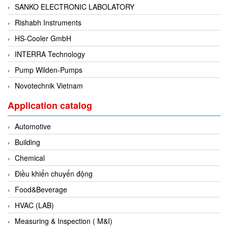
SANKO ELECTRONIC LABOLATORY
Di-Soric
Rishabh Instruments
Di-Soric
HS-Cooler GmbH
Dixon Valve
INTERRA Technology
Doctor Led Vietnam
Pump Wilden-Pumps
DOLD - Autho ANS
Novotechnik Vietnam
Dold Vietnam
Dongdo Tech
Application catalog
Donghwa Valve
Automotive
Dongkun
Building
Dosing Pump
Chemical
DR. NEUMANN Peltier-Technik
Điều khiển chuyển động
Driesen Kern
Food&Beverage
Dropsa Vietnam
HVAC (LAB)
Druck
Measuring & Inspection ( M&I)