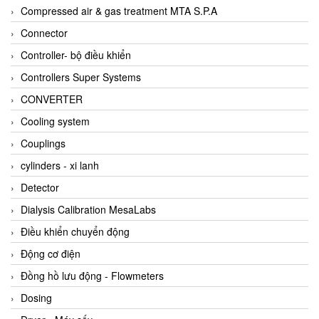
AKUSENSE
Compressed air & gas treatment MTA S.P.A
ALA OFFICINE SPA
Connector
Albrecht-Automatik Viet Nam
Controller- bộ điều khiển
Allen Bradley Vietnam
Controllers Super Systems
Alpha Moisture Vietnam
CONVERTER
Alpha-Achem Vietnam
Cooling system
Alphino
Couplings
ALRE-IT Vietnam
cylinders - xi lanh
Altech
Detector
Amarillo Gear
Dialysis Calibration MesaLabs
Ametek
Điều khiển chuyển động
AMPTRON Vietnam
Động cơ điện
AND Vietnam
Đồng hồ lưu động - Flowmeters
ANDERSON-NEGELE
Dosing
ANDILOG Technologies Vietnam