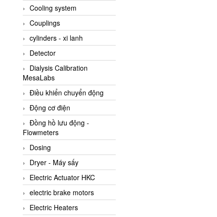
Cooling system
Amarillo Gear
Couplings
Ametek
cylinders - xi lanh
AMPTRON Vietnam
Detector
AND Vietnam
Dialysis Calibration
ANDERSON-NEGELE
MesaLabs
ANDILOG Technologies
Điều khiển chuyển động
Vietnam
Động cơ điện
Anritsu
Đồng hồ lưu động -
ANTEC S.A
Flowmeters
Antico pumps
Dosing
Anybus/ HMS
Dryer - Máy sấy
AOBEN
Electric Actuator HKC
Apex Dynamics Vietnam
electric brake motors
Apex Dynamics Vietnam
Electric Heaters
Apiste