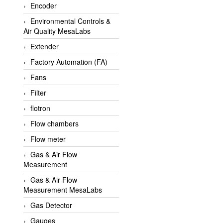
Encoder
APLISENS VietNam
Environmental Controls &
Apollo Fire
Air Quality MesaLabs
Appleton
Extender
AQ Matic
Factory Automation (FA)
Aqualabo Vietnam
Fans
Aquametro
Filter
ARCA Regler
flotron
Arcos Hydraulik
Flow chambers
Ardetem-Sfere-Vietnam
Flow meter
Argal
Gas & Air Flow
Measurement
AS ENERGI
Gas & Air Flow
ASCO CO2
Measurement MesaLabs
Asker
Gas Detector
AT2E
Gauges