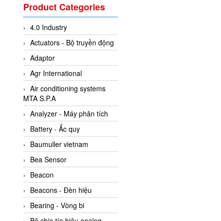
Valcom Vietnam
Product Categories
Woodward Vietnam
4.0 Industry
3CTEST Vietnam
Actuators - Bộ truyền động
4B VietNam Vietnam
Adaptor
ABB Vietnam
Agr International
AC Infinity Vietnam
Air conditioning systems
AC&E Telecommunications
MTA S.P.A
AC&T Vietnam
Analyzer - Máy phân tích
Accepta Vietnam
Battery - Ắc quy
ACCUMAC Vietnam
Baumuller vietnam
AccuWeb Vietnam
Bea Sensor
Acey
Beacon
ACOEM Vietnam
Beacons - Đèn hiệu
ADCA Vietnam
Bearing - Vòng bi
ADFweb Vietnam
Bộ chia tín hiệu analog