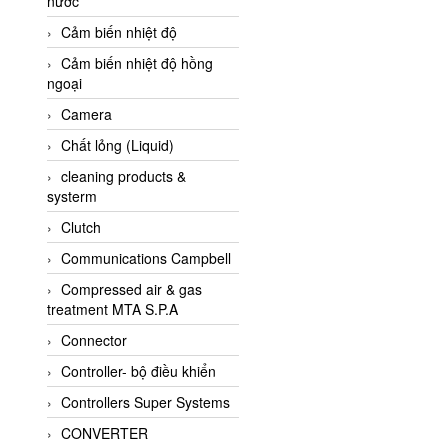
nước
AI-Tek Vietnam
Cảm biến nhiệt độ
Akerstroms Viet Nam
Cảm biến nhiệt độ hồng
AKO Armaturen &
ngoại
Separationstechnik
Camera
AKO Armaturen &
Separationstechnik Vietnam
Chất lỏng (Liquid)
AKUSENSE
cleaning products &
systerm
ALA OFFICINE SPA
Clutch
Albrecht-Automatik Viet
Nam
Communications Campbell
Allen Bradley Vietnam
Compressed air & gas
treatment MTA S.P.A
Alpha Moisture Vietnam
Connector
Alpha-Achem Vietnam
Controller- bộ điều khiển
Alphino
Controllers Super Systems
ALRE-IT Vietnam
CONVERTER
Altech