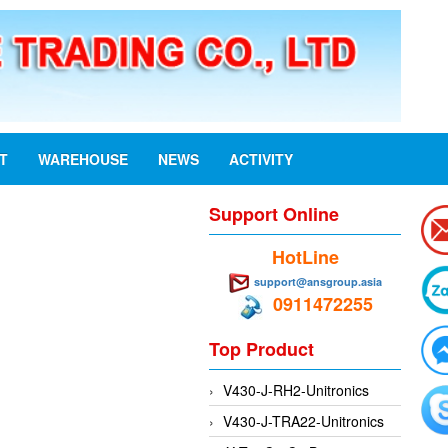
ST
WAREHOUSE
NEWS
ACTIVITY
Support Online
HotLine
support@ansgroup.asia
0911472255
Top Product
V430-J-RH2-Unitronics
V430-J-TRA22-Unitronics