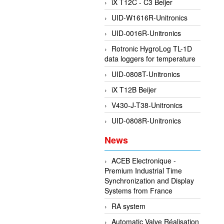
iX T12C - C3 Beijer
UID-W1616R-Unitronics
UID-0016R-Unitronics
Rotronic HygroLog TL-1D
data loggers for temperature
UID-0808T-Unitronics
iX T12B Beijer
V430-J-T38-Unitronics
UID-0808R-Unitronics
News
ACEB Electronique -
Premium Industrial Time
Synchronization and Display
Systems from France
RA system
Automatic Valve Réalisation