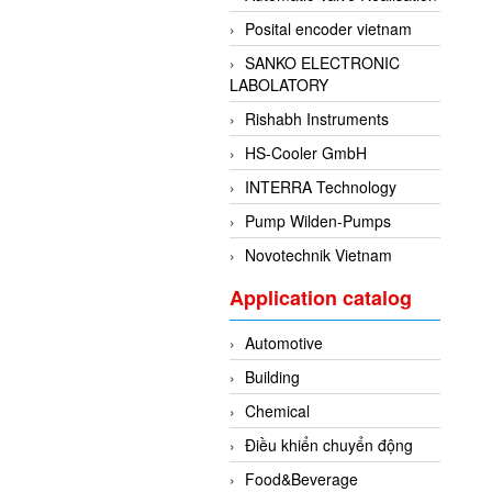
Posital encoder vietnam
SANKO ELECTRONIC
LABOLATORY
Rishabh Instruments
HS-Cooler GmbH
INTERRA Technology
Pump Wilden-Pumps
Novotechnik Vietnam
Application catalog
Automotive
Building
Chemical
Điều khiển chuyển động
Food&Beverage