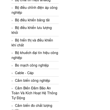
Adler Vietnam
Bộ điều chỉnh điện áp công
Ados Vietnam
nghiệp
Advanced Energy Vietnam
Bộ điều khiển băng tải
Advantech Vietnam
Bộ điều khiển lưu lượng
khối
Agate Vietnam
Bộ hiển thị và điều khiển
AGR International Vietnam
khí chất
Aichi Tokei Denki Vietnam
Bộ khuếch đại tín hiệu công
nghiệp
Aii Vietnam
AIKOH
Bo mạch công nghiệp
AINUO Vietnam
Cable - Cáp
AIR MAJOR
Cảm biến công nghiệp
Aira Euro Automation
Cảm Biến Đảm Bảo An
Toàn Và Kích Hoạt Hệ Thống
Airtac Vietnam
Tự Động
Airtec Vietnam
Cảm biến đo chất lượng