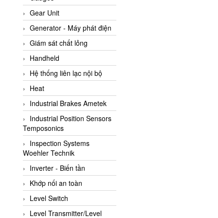
ATC Pneumatic
Gear Unit
ATEX System
Generator - Máy phát điện
ATI - IA
Giám sát chất lỏng
ATI (Analytical Technology
Handheld
Inc)
Hệ thống liên lạc nội bộ
Atos
Heat
Atrax
Industrial Brakes Ametek
Auma
Industrial Position Sensors
Autec
Temposonics
Auto Flow
Inspection Systems
Automatic valve
Woehler Technik
Aventics
Inverter - Biến tần
Avproglobal
Khớp nối an toàn
Axiomtek
Level Switch
AZBIL
Level Transmitter/Level