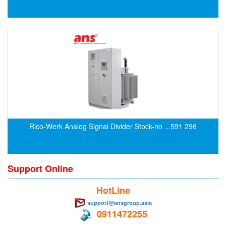
EPC
EPE Process Filters & Accumulators
Epro/Emerson
ERE WIRELESS
Erhardt-Leimer
Erhardt-Leimer
Erhardt-leimer
ERICHSEN
Rico-Werk Analog Signal Divider Stock-no ...591 296
Erinda/Delta
ESA Automation Vietnam
Esa Pyronics
Support Online
Euchner
HotLine
EUCHNER GmbH + Co. KG VietNam
support@ansgroup.asia
Eurotherm Vietnam
0911472255
Eurovent