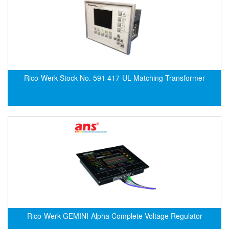
DSTI
DUCATI
Duclean
Dukin Besko
Dunkermotoren
Rico-Werk Stock-No. 591 417-UL Matching Transformer
Durag
Dwyer
DYH
Dynisco
E+E ELEKTRONIK
E+H
E2S
Earthtech
Eaton
Rico-Werk GEMINI-Alpha Complete Voltage Regulator
EBMPAPST