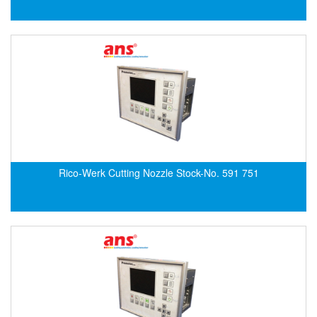
ECKERLE
Ecom-EX
ECONEX
Edward
EES
EGE Elektronik
Eilersen Vietnam
Ekstrom-Carlson
Rico-Werk Cutting Nozzle Stock-No. 591 751
Elands Cable Vietnam
Elap Vietnam
Electro Adda
Electro Industries
Electronic Design System S.R.L Vietnam
Electronics Inc. Viet Nam