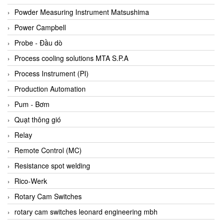
Bihl+wiedemann
Powder Measuring Instrument Matsushima
Bilz
Power Campbell
Binder Connector
Probe - Đầu dò
Biotech
Process cooling solutions MTA S.P.A
BirdX Vietnam
Process Instrument (PI)
BK Vibro
Production Automation
Black Box
Pum - Bơm
BlackBox Vietnam
Quạt thông gió
BLAGDON PUMP
Relay
Bloom Engineering
Remote Control (MC)
Boneng
Resistance spot welding
Bopp & Reuther Messtechnik
Rico-Werk
Bosch
Rotary Cam Switches
Boydcorp
rotary cam switches leonard engineering mbh