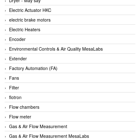
Dryer - Máy sấy
Anritsu
Electric Actuator HKC
ANTEC S.A
electric brake motors
Antico pumps
Electric Heaters
Anybus/ HMS
Encoder
AOBEN
Environmental Controls & Air Quality MesaLabs
Apex Dynamics Vietnam
Extender
Apex Dynamics Vietnam
Factory Automation (FA)
Apiste
Fans
APLISENS VietNam
Filter
Apollo Fire
flotron
Appleton
Flow chambers
AQ Matic
Flow meter
Aqualabo Vietnam
Gas & Air Flow Measurement
Aquametro
Gas & Air Flow Measurement MesaLabs