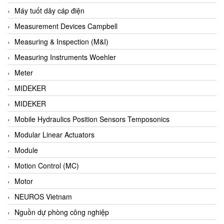
Barel Vietnam
Máy tuốt dây cáp điện
Barksdale
Measurement Devices Campbell
Bartec
Measuring & Inspection (M&I)
Basco
Measuring Instruments Woehler
Baumer
Meter
Baumuller Vietnam
MIDEKER
Baykee
MIDEKER
BBC Bircher Smart Access
Mobile Hydraulics Position Sensors Temposonics
BCS ITALY
Modular Linear Actuators
BEA SENSORS
Module
Beacon Extender
Motion Control (MC)
Beckhoff
Motor
Bedook
NEUROS Vietnam
Bei Sensor
Nguồn dự phòng công nghiệp