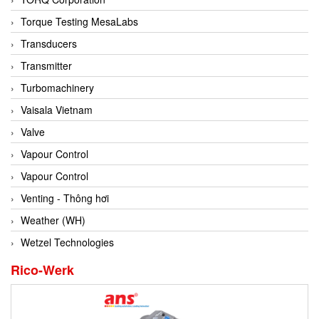
Conch
Torque Testing MesaLabs
Conductix/ WAMPFLER
Transducers
Contrec
Transmitter
Contrinex
Turbomachinery
Control Solution Minesota
Vaisala Vietnam
Copeland
Valve
Cortem
Vapour Control
Cosa Xentaur
Vapour Control
Cosil
Venting - Thông hơi
Coulton
Weather (WH)
Crouzet
Wetzel Technologies
Crowcon
Rico-Werk
Crutec Dust Zero Vietnam
Crydom