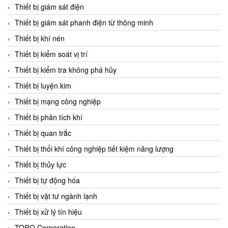
Chromalox
Thiết bị giám sát điện
ChuanYi
Thiết bị giám sát phanh điện từ thông minh
CIC
Thiết bị khí nén
Clage
Thiết bị kiểm soát vị trí
Clake Fololo
Thiết bị kiểm tra không phá hủy
Clark Cooper
Thiết bị luyện kim
CMC Ventilazione
Thiết bị mạng công nghiệp
Coax Valves Inc
Thiết bị phân tích khí
Codel
Thiết bị quan trắc
Cofimco
Thiết bị thổi khí công nghiệp tiết kiệm năng lượng
Coltraco
Thiết bị thủy lực
Comat Releco
Thiết bị tự động hóa
Comax
Thiết bị vật tư ngành lạnh
COMETECH VietNam
Thiết bị xử lý tín hiệu
COMFILE Technology
TORQ Corporation