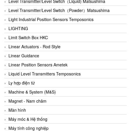
Auma
Level Transmitter/Level Switch（Liquid) Matsushima
Autec
Level Transmitter/Level Switch（Powder）Matsushima
Auto Flow
Light Industrial Position Sensors Temposonics
Automatic valve
LIGHTING
Aventics
Limit Switch Box HKC
Avproglobal
Linear Actuators - Rod Style
Axiomtek
Linear Guidance
AZBIL
Linear Position Sensors Ametek
B&C Electronics
Liquid Level Transmitters Temposonics
B&R
Ly hợp điện từ
Babcok wilcox
Machine & System (M&S)
Baelz Automatic Vietnam
Magnet - Nam châm
Bahr Modultechnik Vietnam
Màn hình
Balluff
Máy móc & Hệ thống
BamBo Vietnam
Máy tính công nghiệp