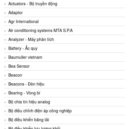
ABB Vietnam
Actuators - Bộ truyền động
AC Infinity Vietnam
Adaptor
AC&E Telecommunications
Agr International
AC&T Vietnam
Air conditioning systems MTA S.P.A
Accepta Vietnam
Analyzer - Máy phân tích
ACCUMAC Vietnam
Battery - Ắc quy
AccuWeb Vietnam
Baumuller vietnam
Acey
Bea Sensor
ACOEM Vietnam
Beacon
ADCA Vietnam
Beacons - Đèn hiệu
ADFweb Vietnam
Bearing - Vòng bi
Adler Vietnam
Bộ chia tín hiệu analog
Ados Vietnam
Bộ điều chỉnh điện áp công nghiệp
Advanced Energy Vietnam
Bộ điều khiển băng tải
Advantech Vietnam
Bộ điều khiển lưu lượng khối