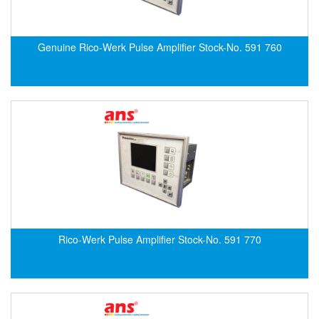
Electro-Sensors Vietnam
Elektrogas Vietnam
Genuine Rico-Werk Pulse Amplifier Stock-No. 591 760
Elektrophysik Vietnam
elesa-ganter
ELETTA
Elettrotek Kabel
ELGO Electronic
ELIS PLZEŇ
ELMEKO
ELMESS-Thermosystemtechnik
Eltex-Elektrostatik
Rico-Werk Pulse Amplifier Stock-No. 591 770
Eltherm
ELTRA Encoder
ELVEM Vietnam
Emaco