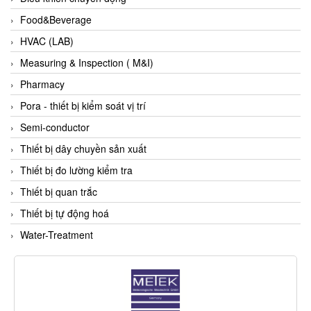
Food&Beverage
Flowline
HVAC (LAB)
Flow-Mon
Measuring & Inspection ( M&I)
Flowserve
Pharmacy
Fluke Process Instruments Vietnam
Pora - thiết bị kiểm soát vị trí
FMS Vietnam
Semi-conductor
FOKO / Wintriss
Thiết bị dây chuyền sản xuất
Fomotech Vietnam
Thiết bị đo lường kiểm tra
Forbes Marshall
Thiết bị quan trắc
FORNEY
Thiết bị tự động hoá
Fortex
Water-Treatment
Fortress
Fossil Power Systems
FPZ
Francia Srl Vietnam