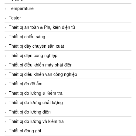
CCS
Temperature
CD Automation
Tester
CEAG Sicherheitst
Thiết bị an toàn & Phụ kiện điện tử
CEIA Vietnam
Thiết bị chiếu sáng
Celduc Vietnam
Thiết bị dây chuyền sản xuất
Cemb
Thiết bị điện công nghiệp
Centec GmbH
Thiết bị điều khiển máy phát điện
CEQUBE
Thiết bị điều khiển van công nghiệp
CHAUVIN ARNOUX
Thiết bị đo độ ẩm
Checkline
Thiết bị đo lường & Kiểm tra
Chino
Thiết bị đo lường chất lượng
Chiyoda Seiki
Thiết bị đo lường điện
Chiyoda-Tsusho
Thiết bị đo lường và kiểm tra
Chongqing Huaneng
Thiết bị đóng gói