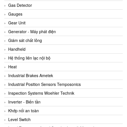
ARCA Regler
Gas Detector
Arcos Hydraulik
Gauges
Ardetem-Sfere-Vietnam
Gear Unit
Argal
Generator - Máy phát điện
AS ENERGI
Giám sát chất lỏng
ASCO CO2
Handheld
Asker
Hệ thống liên lạc nội bộ
AT2E
Heat
ATC Pneumatic
Industrial Brakes Ametek
ATEX System
Industrial Position Sensors Temposonics
ATI - IA
Inspection Systems Woehler Technik
ATI (Analytical Technology Inc)
Inverter - Biến tần
Atos
Khớp nối an toàn
Atrax
Level Switch