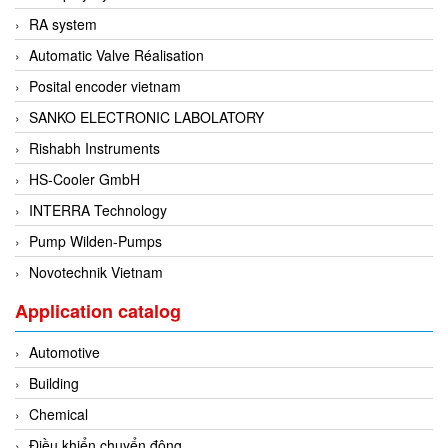
Fine Suntronix
RA system
FineTek
Automatic Valve Réalisation
Finna Sensors Vietnam
Posital encoder vietnam
Fireye
SANKO ELECTRONIC LABOLATORY
Fischer
Rishabh Instruments
Fisher
HS-Cooler GmbH
FISO Vietnam
INTERRA Technology
FLENDER
Pump Wilden-Pumps
Flexaust
Novotechnik Vietnam
Flexim
Application catalog
FLIR
Automotive
FLOMAG
Building
flotron
Chemical
Flow Force/ Super Green Power-Tech
Điều khiển chuyển động
Floweserve/PMV