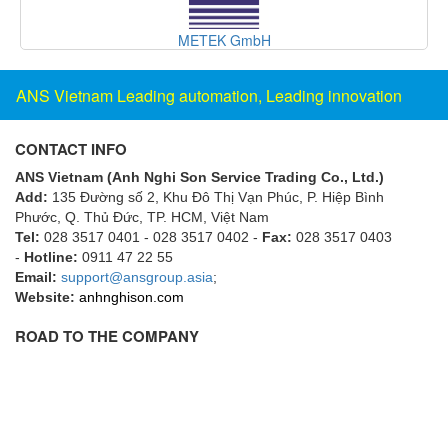
Francis Vietnam
METEK GmbH
FRANKE
Freezemod
ANS Vietnam Leading automation, Leading innovation
Fritsch Vietnam
FS CABLE
CONTACT INFO
FS Inc Vietnam
ANS Vietnam (Anh Nghi Son Service Trading Co., Ltd.)
Add:
135 Đường số 2, Khu Đô Thị Vạn Phúc, P. Hiệp Bình
FTM Vietnam
Phước, Q. Thủ Đức, TP. HCM
, Việt Nam
Fuji
Tel:
028 3517 0401 - 028 3517 0402 -
Fax:
028 3517 0403
-
Hotline:
0911 47 22 55
Fujian LEAD
Email:
support@ansgroup.asia
;
Fujikura
Website:
anhnghison.com
Fukuta
ROAD TO THE COMPANY
GAI-Tronics
Gardasoft
GASDNA Vietnam