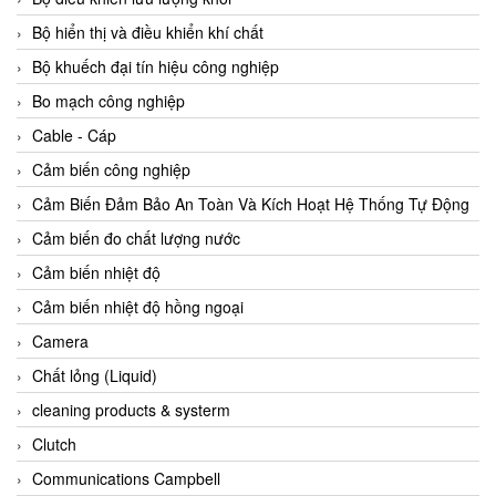
Agate Vietnam
Bộ hiển thị và điều khiển khí chất
AGR International Vietnam
Bộ khuếch đại tín hiệu công nghiệp
Aichi Tokei Denki Vietnam
Bo mạch công nghiệp
Aii Vietnam
Cable - Cáp
AIKOH
Cảm biến công nghiệp
AINUO Vietnam
Cảm Biến Đảm Bảo An Toàn Và Kích Hoạt Hệ Thống Tự Động
AIR MAJOR
Cảm biến đo chất lượng nước
Aira Euro Automation
Cảm biến nhiệt độ
Airtac Vietnam
Cảm biến nhiệt độ hồng ngoại
Airtec Vietnam
Camera
AI-Tek Vietnam
Chất lỏng (Liquid)
Akerstroms Viet Nam
cleaning products & systerm
AKO Armaturen & Separationstechnik
Clutch
AKO Armaturen & Separationstechnik Vietnam
Communications Campbell