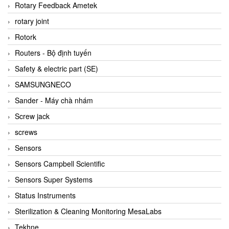
BRAUN Vietnam
Rotary Feedback Ametek
Brinkmann Pumpen
rotary joint
BRONKHORST
Rotork
Brook Instrument
Routers - Bộ định tuyến
Brooks Instrument Vietnam
Safety & electric part (SE)
Buhler
SAMSUNGNECO
BURLING INSTRUMENTS
Sander - Máy chà nhám
Burster
Screw jack
BUSCHJOST
screws
Calectro
Sensors
Campbell Scientific
Sensors Campbell Scientific
Canneed Vietnam
Sensors Super Systems
Cantoni
Status Instruments
CAPS
Sterilization & Cleaning Monitoring MesaLabs
CAREL Parts
Tekhne