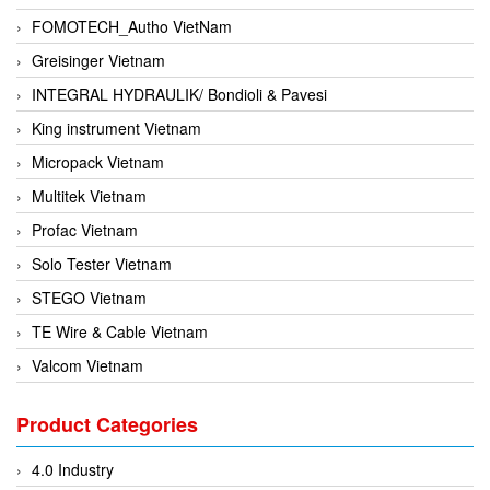
FOMOTECH_Autho VietNam
Greisinger Vietnam
INTEGRAL HYDRAULIK/ Bondioli & Pavesi
King instrument Vietnam
Micropack Vietnam
Multitek Vietnam
Profac Vietnam
Solo Tester Vietnam
STEGO Vietnam
TE Wire & Cable Vietnam
Valcom Vietnam
Woodward Vietnam
Product Categories
3CTEST Vietnam
4B VietNam Vietnam
4.0 Industry