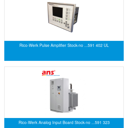
EMC PARTNER
EMCSOSIN
Emerson/Vertiv
EMG
Emotron
Rico-Werk Pulse Amplifier Stock-no ...591 402 UL
ENCEL Vietnam
Endress+Hauser
Enensys Vietnam
Enerdoor
Enerpac
ENERSYS
Enolgas
Envada
Environmental Compliance Products
Rico-Werk Analog Input Board Stock-no ...591 323