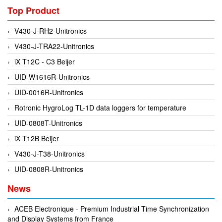
Top Product
Evoqua
EXAIR
V430-J-RH2-Unitronics
Exergen
V430-J-TRA22-Unitronics
Exide Technologies Vietnam
iX T12C - C3 Beijer
EXOR
UID-W1616R-Unitronics
FAIRCHILD
UID-0016R-Unitronics
FANUC
Rotronic HygroLog TL-1D data loggers for temperature
FDM/ F.lli Della Marca Srl
UID-0808T-Unitronics
FEIN
iX T12B Beijer
Felm
V430-J-T38-Unitronics
FESTO
UID-0808R-Unitronics
FHF (EATON Crouse-Hinds)
News
Fife/ Maxcess
ACEB Electronique - Premium Industrial Time Synchronization
Fimet
and Display Systems from France