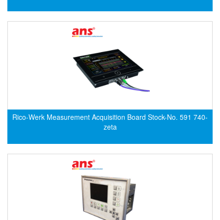
DEIF
Delmhorst VietNam
DELTA
Delta Ohm
Delta sensor
Delta-mobrey
DEMA Engineering/ Foam- IT
Rico-Werk Measurement Acquisition Board Stock-No. 591 740-
DESAX
zeta
DET-TRONICS
Deublin
Diakont
Dias Infrared
DINA Elektronik
Dinel