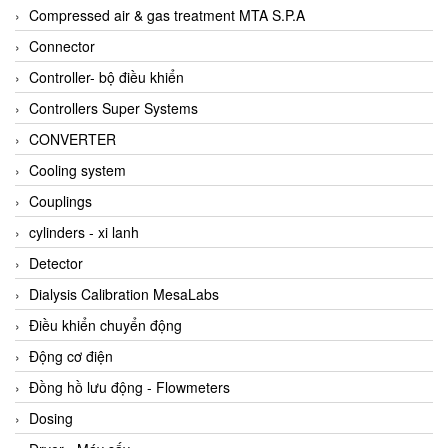
AKUSENSE
Compressed air & gas treatment MTA S.P.A
ALA OFFICINE SPA
Connector
Albrecht-Automatik Viet Nam
Controller- bộ điều khiển
Allen Bradley Vietnam
Controllers Super Systems
Alpha Moisture Vietnam
CONVERTER
Alpha-Achem Vietnam
Cooling system
Alphino
Couplings
ALRE-IT Vietnam
cylinders - xi lanh
Altech
Detector
Amarillo Gear
Dialysis Calibration MesaLabs
Ametek
Điều khiển chuyển động
AMPTRON Vietnam
Động cơ điện
AND Vietnam
Đồng hồ lưu động - Flowmeters
ANDERSON-NEGELE
Dosing
ANDILOG Technologies Vietnam