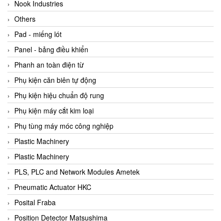
Beijer
Nook Industries
Beinlich-pumps
Others
Beka
Pad - miếng lót
BEKO
Panel - bảng điều khiển
Belimo
Phanh an toàn điện từ
Benetech Vietnam
Phụ kiện căn biên tự động
Bently Nevada
Phụ kiện hiệu chuẩn độ rung
Bentone Vietnam
Phụ kiện máy cắt kim loại
Bernstein Vietnam
Phụ tùng máy móc công nghiệp
Berthold
Plastic Machinery
Bestech
Plastic Machinery
Bestech
PLS, PLC and Network Modules Ametek
BETA
Pneumatic Actuator HKC
Bifold
Posital Fraba
Bihl+wiedemann
Position Detector Matsushima