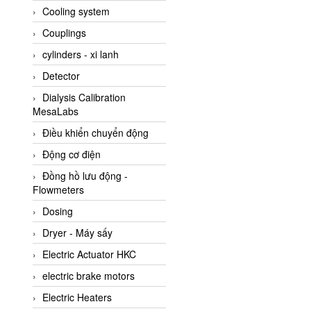
Cooling system
Amarillo Gear
Couplings
Ametek
cylinders - xi lanh
AMPTRON Vietnam
Detector
AND Vietnam
Dialysis Calibration
ANDERSON-NEGELE
MesaLabs
ANDILOG Technologies
Điều khiển chuyển động
Vietnam
Động cơ điện
Anritsu
Đồng hồ lưu động -
ANTEC S.A
Flowmeters
Antico pumps
Dosing
Anybus/ HMS
Dryer - Máy sấy
AOBEN
Electric Actuator HKC
Apex Dynamics Vietnam
electric brake motors
Apex Dynamics Vietnam
Electric Heaters
Apiste