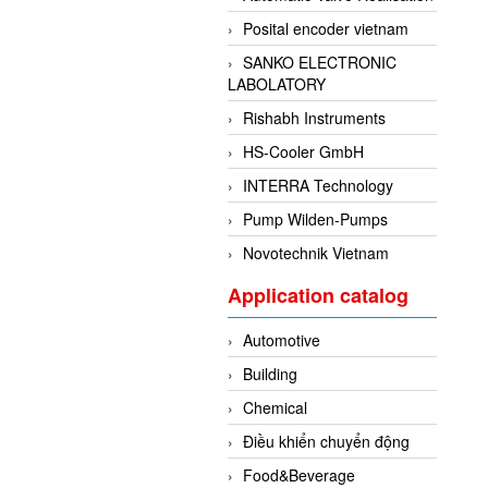
Posital encoder vietnam
SANKO ELECTRONIC
LABOLATORY
Rishabh Instruments
HS-Cooler GmbH
INTERRA Technology
Pump Wilden-Pumps
Novotechnik Vietnam
Application catalog
Automotive
Building
Chemical
Điều khiển chuyển động
Food&Beverage