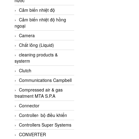
nước
AI-Tek Vietnam
Cảm biến nhiệt độ
Akerstroms Viet Nam
Cảm biến nhiệt độ hồng
AKO Armaturen &
ngoại
Separationstechnik
Camera
AKO Armaturen &
Separationstechnik Vietnam
Chất lỏng (Liquid)
AKUSENSE
cleaning products &
systerm
ALA OFFICINE SPA
Clutch
Albrecht-Automatik Viet
Nam
Communications Campbell
Allen Bradley Vietnam
Compressed air & gas
treatment MTA S.P.A
Alpha Moisture Vietnam
Connector
Alpha-Achem Vietnam
Controller- bộ điều khiển
Alphino
Controllers Super Systems
ALRE-IT Vietnam
CONVERTER
Altech