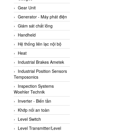
ATC Pneumatic
Gear Unit
ATEX System
Generator - Máy phát điện
ATI - IA
Giám sát chất lỏng
ATI (Analytical Technology
Handheld
Inc)
Hệ thống liên lạc nội bộ
Atos
Heat
Atrax
Industrial Brakes Ametek
Auma
Industrial Position Sensors
Autec
Temposonics
Auto Flow
Inspection Systems
Automatic valve
Woehler Technik
Aventics
Inverter - Biến tần
Avproglobal
Khớp nối an toàn
Axiomtek
Level Switch
AZBIL
Level Transmitter/Level