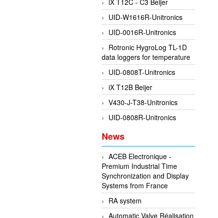
iX T12C - C3 Beijer
UID-W1616R-Unitronics
UID-0016R-Unitronics
Rotronic HygroLog TL-1D
data loggers for temperature
UID-0808T-Unitronics
iX T12B Beijer
V430-J-T38-Unitronics
UID-0808R-Unitronics
News
ACEB Electronique -
Premium Industrial Time
Synchronization and Display
Systems from France
RA system
Automatic Valve Réalisation