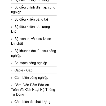
Adler Vietnam
Bộ điều chỉnh điện áp công
Ados Vietnam
nghiệp
Advanced Energy Vietnam
Bộ điều khiển băng tải
Advantech Vietnam
Bộ điều khiển lưu lượng
khối
Agate Vietnam
Bộ hiển thị và điều khiển
AGR International Vietnam
khí chất
Aichi Tokei Denki Vietnam
Bộ khuếch đại tín hiệu công
nghiệp
Aii Vietnam
AIKOH
Bo mạch công nghiệp
AINUO Vietnam
Cable - Cáp
AIR MAJOR
Cảm biến công nghiệp
Aira Euro Automation
Cảm Biến Đảm Bảo An
Toàn Và Kích Hoạt Hệ Thống
Airtac Vietnam
Tự Động
Airtec Vietnam
Cảm biến đo chất lượng