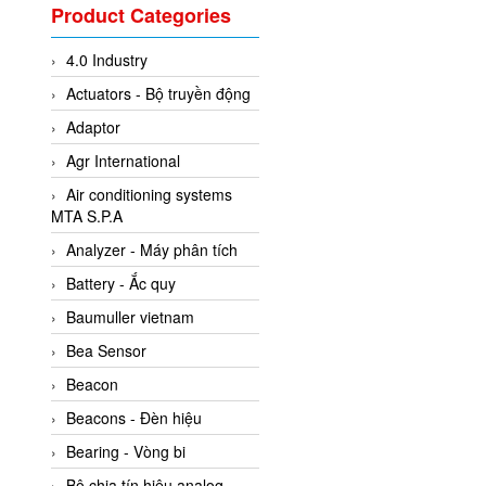
Valcom Vietnam
Product Categories
Woodward Vietnam
4.0 Industry
3CTEST Vietnam
Actuators - Bộ truyền động
4B VietNam Vietnam
Adaptor
ABB Vietnam
Agr International
AC Infinity Vietnam
Air conditioning systems
AC&E Telecommunications
MTA S.P.A
AC&T Vietnam
Analyzer - Máy phân tích
Accepta Vietnam
Battery - Ắc quy
ACCUMAC Vietnam
Baumuller vietnam
AccuWeb Vietnam
Bea Sensor
Acey
Beacon
ACOEM Vietnam
Beacons - Đèn hiệu
ADCA Vietnam
Bearing - Vòng bi
ADFweb Vietnam
Bộ chia tín hiệu analog