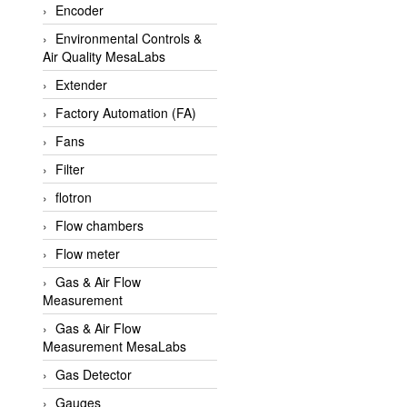
Encoder
APLISENS VietNam
Environmental Controls &
Apollo Fire
Air Quality MesaLabs
Appleton
Extender
AQ Matic
Factory Automation (FA)
Aqualabo Vietnam
Fans
Aquametro
Filter
ARCA Regler
flotron
Arcos Hydraulik
Flow chambers
Ardetem-Sfere-Vietnam
Flow meter
Argal
Gas & Air Flow
Measurement
AS ENERGI
Gas & Air Flow
ASCO CO2
Measurement MesaLabs
Asker
Gas Detector
AT2E
Gauges