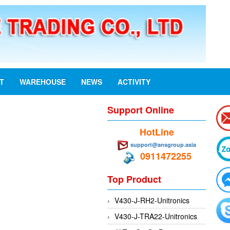
ST
WAREHOUSE
NEWS
ACTIVITY
Support Online
HotLine
support@ansgroup.asia
0911472255
Top Product
V430-J-RH2-Unitronics
V430-J-TRA22-Unitronics