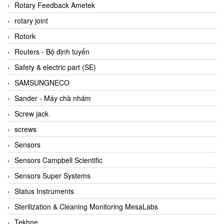
BRAUN Vietnam
Rotary Feedback Ametek
Brinkmann Pumpen
rotary joint
BRONKHORST
Rotork
Brook Instrument
Routers - Bộ định tuyến
Brooks Instrument Vietnam
Safety & electric part (SE)
Buhler
SAMSUNGNECO
BURLING INSTRUMENTS
Sander - Máy chà nhám
Burster
Screw jack
BUSCHJOST
screws
Calectro
Sensors
Campbell Scientific
Sensors Campbell Scientific
Canneed Vietnam
Sensors Super Systems
Cantoni
Status Instruments
CAPS
Sterilization & Cleaning Monitoring MesaLabs
CAREL Parts
Tekhne