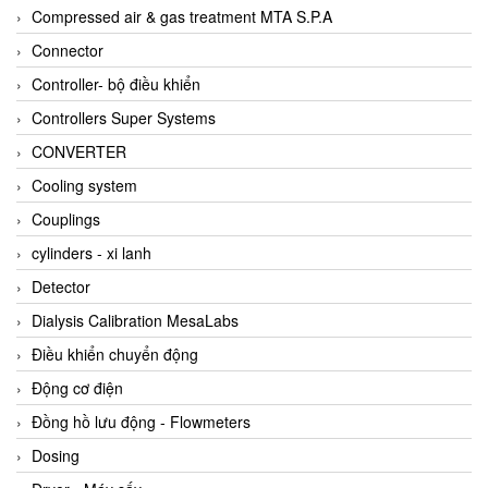
AKUSENSE
Compressed air & gas treatment MTA S.P.A
ALA OFFICINE SPA
Connector
Albrecht-Automatik Viet Nam
Controller- bộ điều khiển
Allen Bradley Vietnam
Controllers Super Systems
Alpha Moisture Vietnam
CONVERTER
Alpha-Achem Vietnam
Cooling system
Alphino
Couplings
ALRE-IT Vietnam
cylinders - xi lanh
Altech
Detector
Amarillo Gear
Dialysis Calibration MesaLabs
Ametek
Điều khiển chuyển động
AMPTRON Vietnam
Động cơ điện
AND Vietnam
Đồng hồ lưu động - Flowmeters
ANDERSON-NEGELE
Dosing
ANDILOG Technologies Vietnam