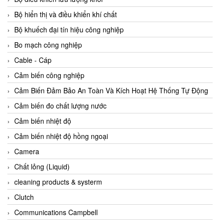
Agate Vietnam
Bộ hiển thị và điều khiển khí chất
AGR International Vietnam
Bộ khuếch đại tín hiệu công nghiệp
Aichi Tokei Denki Vietnam
Bo mạch công nghiệp
Aii Vietnam
Cable - Cáp
AIKOH
Cảm biến công nghiệp
AINUO Vietnam
Cảm Biến Đảm Bảo An Toàn Và Kích Hoạt Hệ Thống Tự Động
AIR MAJOR
Cảm biến đo chất lượng nước
Aira Euro Automation
Cảm biến nhiệt độ
Airtac Vietnam
Cảm biến nhiệt độ hồng ngoại
Airtec Vietnam
Camera
AI-Tek Vietnam
Chất lỏng (Liquid)
Akerstroms Viet Nam
cleaning products & systerm
AKO Armaturen & Separationstechnik
Clutch
AKO Armaturen & Separationstechnik Vietnam
Communications Campbell