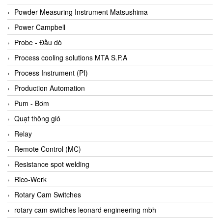
Bihl+wiedemann
Powder Measuring Instrument Matsushima
Bilz
Power Campbell
Binder Connector
Probe - Đầu dò
Biotech
Process cooling solutions MTA S.P.A
BirdX Vietnam
Process Instrument (PI)
BK Vibro
Production Automation
Black Box
Pum - Bơm
BlackBox Vietnam
Quạt thông gió
BLAGDON PUMP
Relay
Bloom Engineering
Remote Control (MC)
Boneng
Resistance spot welding
Bopp & Reuther Messtechnik
Rico-Werk
Bosch
Rotary Cam Switches
Boydcorp
rotary cam switches leonard engineering mbh