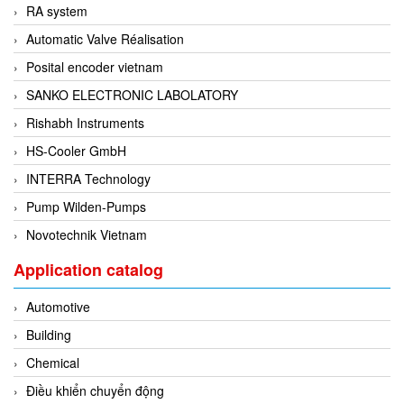
DSTI
RA system
DUCATI
Automatic Valve Réalisation
Duclean
Posital encoder vietnam
Dukin Besko
SANKO ELECTRONIC LABOLATORY
Dunkermotoren
Rishabh Instruments
Durag
HS-Cooler GmbH
Dwyer
INTERRA Technology
DYH
Pump Wilden-Pumps
Dynisco
Novotechnik Vietnam
E+E ELEKTRONIK
Application catalog
E+H
Automotive
E2S
Building
Earthtech
Chemical
Eaton
Điều khiển chuyển động
EBMPAPST