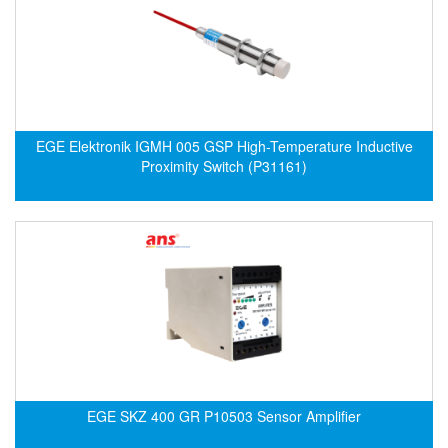
CRYSOUND
CS&P Technologies
CSC
CS-Instrument
cs-instruments
EGE Elektronik IGMH 005 GSP High-Temperature Inductive
Proximity Switch (P31161)
CTC
Cygnus
Cypet Vietnam
Daehan Sensor
Daito Kogyo
Dandong Huayu
Danfoss
Datalogic Vietnam
EGE SKZ 400 GR P10503 Sensor Amplifier
Datexel
Debron VietNam