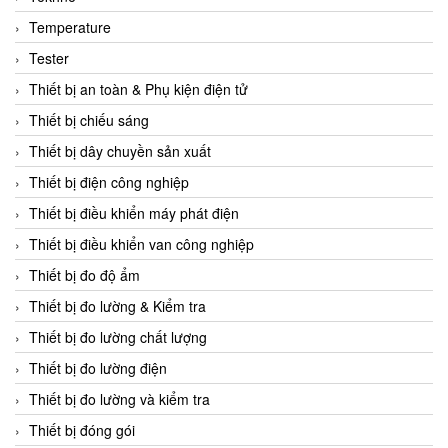
CCS
Temperature
CD Automation
Tester
CEAG Sicherheitst
Thiết bị an toàn & Phụ kiện điện tử
CEIA Vietnam
Thiết bị chiếu sáng
Celduc Vietnam
Thiết bị dây chuyền sản xuất
Cemb
Thiết bị điện công nghiệp
Centec GmbH
Thiết bị điều khiển máy phát điện
CEQUBE
Thiết bị điều khiển van công nghiệp
CHAUVIN ARNOUX
Thiết bị đo độ ẩm
Checkline
Thiết bị đo lường & Kiểm tra
Chino
Thiết bị đo lường chất lượng
Chiyoda Seiki
Thiết bị đo lường điện
Chiyoda-Tsusho
Thiết bị đo lường và kiểm tra
Chongqing Huaneng
Thiết bị đóng gói