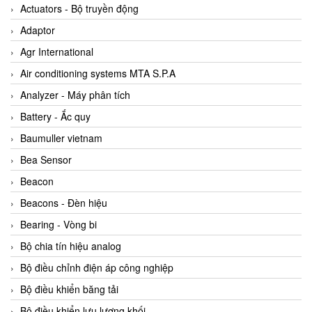
ABB Vietnam
Actuators - Bộ truyền động
AC Infinity Vietnam
Adaptor
AC&E Telecommunications
Agr International
AC&T Vietnam
Air conditioning systems MTA S.P.A
Accepta Vietnam
Analyzer - Máy phân tích
ACCUMAC Vietnam
Battery - Ắc quy
AccuWeb Vietnam
Baumuller vietnam
Acey
Bea Sensor
ACOEM Vietnam
Beacon
ADCA Vietnam
Beacons - Đèn hiệu
ADFweb Vietnam
Bearing - Vòng bi
Adler Vietnam
Bộ chia tín hiệu analog
Ados Vietnam
Bộ điều chỉnh điện áp công nghiệp
Advanced Energy Vietnam
Bộ điều khiển băng tải
Advantech Vietnam
Bộ điều khiển lưu lượng khối