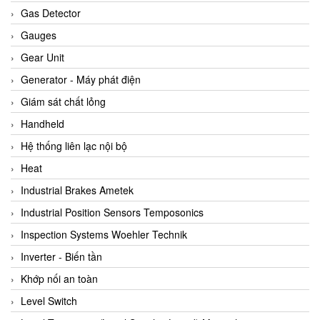
ARCA Regler
Gas Detector
Arcos Hydraulik
Gauges
Ardetem-Sfere-Vietnam
Gear Unit
Argal
Generator - Máy phát điện
AS ENERGI
Giám sát chất lỏng
ASCO CO2
Handheld
Asker
Hệ thống liên lạc nội bộ
AT2E
Heat
ATC Pneumatic
Industrial Brakes Ametek
ATEX System
Industrial Position Sensors Temposonics
ATI - IA
Inspection Systems Woehler Technik
ATI (Analytical Technology Inc)
Inverter - Biến tần
Atos
Khớp nối an toàn
Atrax
Level Switch