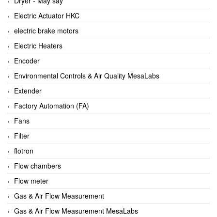
Dryer - Máy sấy
Anritsu
Electric Actuator HKC
ANTEC S.A
electric brake motors
Antico pumps
Electric Heaters
Anybus/ HMS
Encoder
AOBEN
Environmental Controls & Air Quality MesaLabs
Apex Dynamics Vietnam
Extender
Apex Dynamics Vietnam
Factory Automation (FA)
Apiste
Fans
APLISENS VietNam
Filter
Apollo Fire
flotron
Appleton
Flow chambers
AQ Matic
Flow meter
Aqualabo Vietnam
Gas & Air Flow Measurement
Aquametro
Gas & Air Flow Measurement MesaLabs