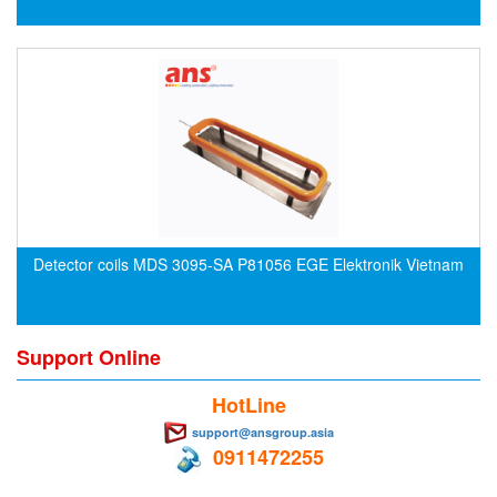
DEIF
Delmhorst VietNam
DELTA
Delta Ohm
Delta sensor
Delta-mobrey
DEMA Engineering/ Foam- IT
Detector coils MDS 3095-SA P81056 EGE Elektronik Vietnam
DESAX
DET-TRONICS
Deublin
Support Online
Diakont
HotLine
Dias Infrared
support@ansgroup.asia
DINA Elektronik
0911472255
Dinel