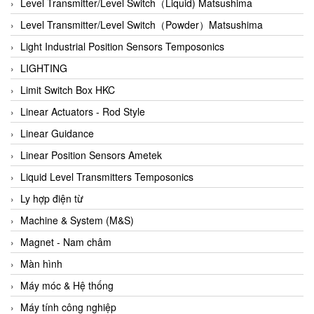
Auma
Level Transmitter/Level Switch（Liquid) Matsushima
Autec
Level Transmitter/Level Switch（Powder）Matsushima
Auto Flow
Light Industrial Position Sensors Temposonics
Automatic valve
LIGHTING
Aventics
Limit Switch Box HKC
Avproglobal
Linear Actuators - Rod Style
Axiomtek
Linear Guidance
AZBIL
Linear Position Sensors Ametek
B&C Electronics
Liquid Level Transmitters Temposonics
B&R
Ly hợp điện từ
Babcok wilcox
Machine & System (M&S)
Baelz Automatic Vietnam
Magnet - Nam châm
Bahr Modultechnik Vietnam
Màn hình
Balluff
Máy móc & Hệ thống
BamBo Vietnam
Máy tính công nghiệp