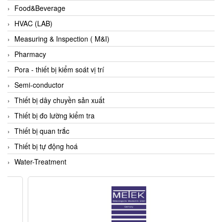
Food&Beverage
ECKERLE
HVAC (LAB)
Ecom-EX
Measuring & Inspection ( M&I)
ECONEX
Pharmacy
Edward
Pora - thiết bị kiểm soát vị trí
EES
Semi-conductor
EGE Elektronik
Thiết bị dây chuyền sản xuất
Eilersen Vietnam
Thiết bị đo lường kiểm tra
Ekstrom-Carlson
Thiết bị quan trắc
Elands Cable Vietnam
Thiết bị tự động hoá
Elap Vietnam
Water-Treatment
Electro Adda
Electro Industries
Electronic Design System S.R.L Vietnam
Electronics Inc. Viet Nam