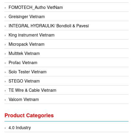
FOMOTECH_Autho VietNam
Greisinger Vietnam
INTEGRAL HYDRAULIK/ Bondioli & Pavesi
King instrument Vietnam
Micropack Vietnam
Multitek Vietnam
Profac Vietnam
Solo Tester Vietnam
STEGO Vietnam
TE Wire & Cable Vietnam
Valcom Vietnam
Woodward Vietnam
Product Categories
3CTEST Vietnam
4B VietNam Vietnam
4.0 Industry