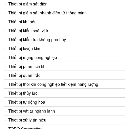
Chromalox
Thiết bị giám sát điện
ChuanYi
Thiết bị giám sát phanh điện từ thông minh
CIC
Thiết bị khí nén
Clage
Thiết bị kiểm soát vị trí
Clake Fololo
Thiết bị kiểm tra không phá hủy
Clark Cooper
Thiết bị luyện kim
CMC Ventilazione
Thiết bị mạng công nghiệp
Coax Valves Inc
Thiết bị phân tích khí
Codel
Thiết bị quan trắc
Cofimco
Thiết bị thổi khí công nghiệp tiết kiệm năng lượng
Coltraco
Thiết bị thủy lực
Comat Releco
Thiết bị tự động hóa
Comax
Thiết bị vật tư ngành lạnh
COMETECH VietNam
Thiết bị xử lý tín hiệu
COMFILE Technology
TORQ Corporation