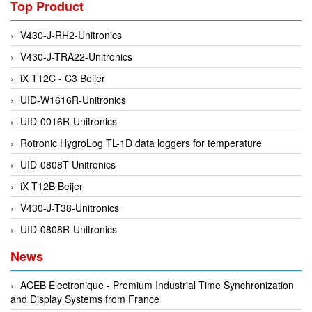
Top Product
Di-Soric
Di-Soric
V430-J-RH2-Unitronics
Dixon Valve
V430-J-TRA22-Unitronics
Doctor Led Vietnam
iX T12C - C3 Beijer
DOLD - Autho ANS
UID-W1616R-Unitronics
Dold Vietnam
UID-0016R-Unitronics
Dongdo Tech
Rotronic HygroLog TL-1D data loggers for temperature
Donghwa Valve
UID-0808T-Unitronics
Dongkun
iX T12B Beijer
Dosing Pump
V430-J-T38-Unitronics
DR. NEUMANN Peltier-Technik
UID-0808R-Unitronics
Driesen Kern
News
Dropsa Vietnam
ACEB Electronique - Premium Industrial Time Synchronization
Druck
and Display Systems from France