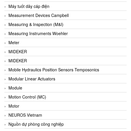
Barel Vietnam
Máy tuốt dây cáp điện
Barksdale
Measurement Devices Campbell
Bartec
Measuring & Inspection (M&I)
Basco
Measuring Instruments Woehler
Baumer
Meter
Baumuller Vietnam
MIDEKER
Baykee
MIDEKER
BBC Bircher Smart Access
Mobile Hydraulics Position Sensors Temposonics
BCS ITALY
Modular Linear Actuators
BEA SENSORS
Module
Beacon Extender
Motion Control (MC)
Beckhoff
Motor
Bedook
NEUROS Vietnam
Bei Sensor
Nguồn dự phòng công nghiệp