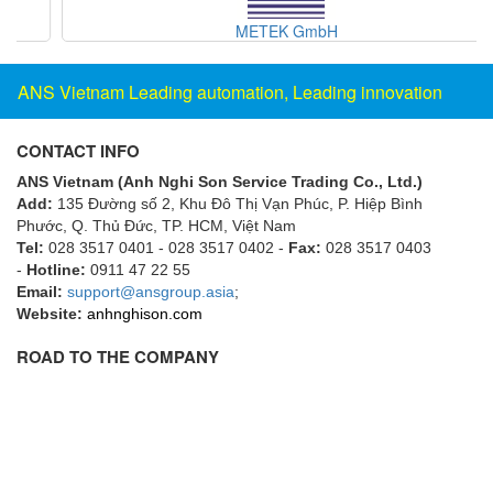
Electro-Sensors Vietnam
METEK GmbH
Elektrogas Vietnam
Elektrophysik Vietnam
ANS Vietnam Leading automation, Leading innovation
elesa-ganter
ELETTA
CONTACT INFO
Elettrotek Kabel
ANS Vietnam (Anh Nghi Son Service Trading Co., Ltd.)
Add:
135 Đường số 2, Khu Đô Thị Vạn Phúc, P. Hiệp Bình
ELGO Electronic
Phước, Q. Thủ Đức, TP. HCM
, Việt Nam
ELIS PLZEŇ
Tel:
028 3517 0401 - 028 3517 0402 -
Fax:
028 3517 0403
-
Hotline:
0911 47 22 55
ELMEKO
Email:
support@ansgroup.asia
;
ELMESS-Thermosystemtechnik
Website:
anhnghison.com
Eltex-Elektrostatik
ROAD TO THE COMPANY
Eltherm
ELTRA Encoder
ELVEM Vietnam
Emaco