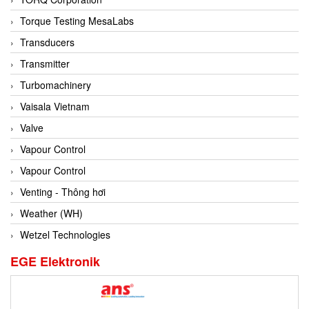
Conch
Torque Testing MesaLabs
Conductix/ WAMPFLER
Transducers
Contrec
Transmitter
Contrinex
Turbomachinery
Control Solution Minesota
Vaisala Vietnam
Copeland
Valve
Cortem
Vapour Control
Cosa Xentaur
Vapour Control
Cosil
Venting - Thông hơi
Coulton
Weather (WH)
Crouzet
Wetzel Technologies
Crowcon
EGE Elektronik
Crutec Dust Zero Vietnam
Crydom