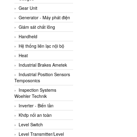
ATC Pneumatic
Gear Unit
ATEX System
Generator - Máy phát điện
ATI - IA
Giám sát chất lỏng
ATI (Analytical Technology
Handheld
Inc)
Hệ thống liên lạc nội bộ
Atos
Heat
Atrax
Industrial Brakes Ametek
Auma
Industrial Position Sensors
Autec
Temposonics
Auto Flow
Inspection Systems
Automatic valve
Woehler Technik
Aventics
Inverter - Biến tần
Avproglobal
Khớp nối an toàn
Axiomtek
Level Switch
AZBIL
Level Transmitter/Level