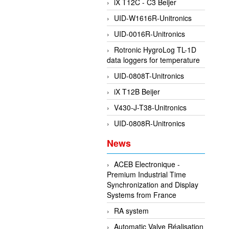
iX T12C - C3 Beijer
UID-W1616R-Unitronics
UID-0016R-Unitronics
Rotronic HygroLog TL-1D
data loggers for temperature
UID-0808T-Unitronics
iX T12B Beijer
V430-J-T38-Unitronics
UID-0808R-Unitronics
News
ACEB Electronique -
Premium Industrial Time
Synchronization and Display
Systems from France
RA system
Automatic Valve Réalisation