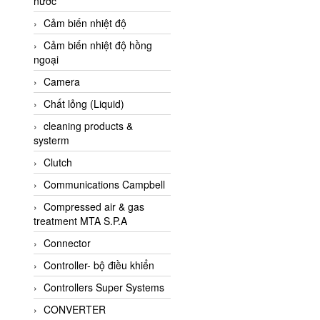
nước
AI-Tek Vietnam
Cảm biến nhiệt độ
Akerstroms Viet Nam
Cảm biến nhiệt độ hồng
AKO Armaturen &
ngoại
Separationstechnik
Camera
AKO Armaturen &
Separationstechnik Vietnam
Chất lỏng (Liquid)
AKUSENSE
cleaning products &
systerm
ALA OFFICINE SPA
Clutch
Albrecht-Automatik Viet
Nam
Communications Campbell
Allen Bradley Vietnam
Compressed air & gas
treatment MTA S.P.A
Alpha Moisture Vietnam
Connector
Alpha-Achem Vietnam
Controller- bộ điều khiển
Alphino
Controllers Super Systems
ALRE-IT Vietnam
CONVERTER
Altech