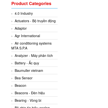
Valcom Vietnam
Product Categories
Woodward Vietnam
4.0 Industry
3CTEST Vietnam
Actuators - Bộ truyền động
4B VietNam Vietnam
Adaptor
ABB Vietnam
Agr International
AC Infinity Vietnam
Air conditioning systems
AC&E Telecommunications
MTA S.P.A
AC&T Vietnam
Analyzer - Máy phân tích
Accepta Vietnam
Battery - Ắc quy
ACCUMAC Vietnam
Baumuller vietnam
AccuWeb Vietnam
Bea Sensor
Acey
Beacon
ACOEM Vietnam
Beacons - Đèn hiệu
ADCA Vietnam
Bearing - Vòng bi
ADFweb Vietnam
Bộ chia tín hiệu analog