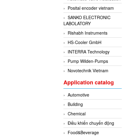
Posital encoder vietnam
SANKO ELECTRONIC
LABOLATORY
Rishabh Instruments
HS-Cooler GmbH
INTERRA Technology
Pump Wilden-Pumps
Novotechnik Vietnam
Application catalog
Automotive
Building
Chemical
Điều khiển chuyển động
Food&Beverage