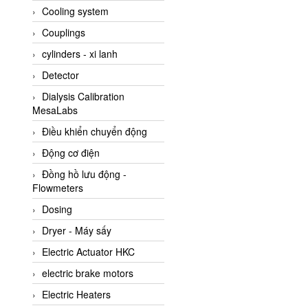
Cooling system
Amarillo Gear
Couplings
Ametek
cylinders - xi lanh
AMPTRON Vietnam
Detector
AND Vietnam
Dialysis Calibration
ANDERSON-NEGELE
MesaLabs
ANDILOG Technologies
Điều khiển chuyển động
Vietnam
Động cơ điện
Anritsu
Đồng hồ lưu động -
ANTEC S.A
Flowmeters
Antico pumps
Dosing
Anybus/ HMS
Dryer - Máy sấy
AOBEN
Electric Actuator HKC
Apex Dynamics Vietnam
electric brake motors
Apex Dynamics Vietnam
Electric Heaters
Apiste