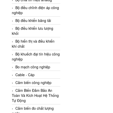
Adler Vietnam
Bộ điều chỉnh điện áp công
Ados Vietnam
nghiệp
Advanced Energy Vietnam
Bộ điều khiển băng tải
Advantech Vietnam
Bộ điều khiển lưu lượng
khối
Agate Vietnam
Bộ hiển thị và điều khiển
AGR International Vietnam
khí chất
Aichi Tokei Denki Vietnam
Bộ khuếch đại tín hiệu công
nghiệp
Aii Vietnam
AIKOH
Bo mạch công nghiệp
AINUO Vietnam
Cable - Cáp
AIR MAJOR
Cảm biến công nghiệp
Aira Euro Automation
Cảm Biến Đảm Bảo An
Toàn Và Kích Hoạt Hệ Thống
Airtac Vietnam
Tự Động
Airtec Vietnam
Cảm biến đo chất lượng