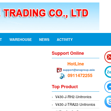
ST
WAREHOUSE
NEWS
ACTIVITY
Support Online
HotLine
support@ansgroup.asia
0911472255
Top Product
V430-J-RH2-Unitronics
V430-J-TRA22-Unitronics