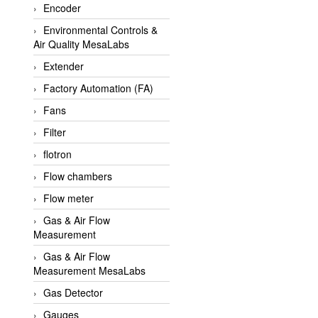
Encoder
APLISENS VietNam
Environmental Controls &
Apollo Fire
Air Quality MesaLabs
Appleton
Extender
AQ Matic
Factory Automation (FA)
Aqualabo Vietnam
Fans
Aquametro
Filter
ARCA Regler
flotron
Arcos Hydraulik
Flow chambers
Ardetem-Sfere-Vietnam
Flow meter
Argal
Gas & Air Flow
Measurement
AS ENERGI
Gas & Air Flow
ASCO CO2
Measurement MesaLabs
Asker
Gas Detector
AT2E
Gauges