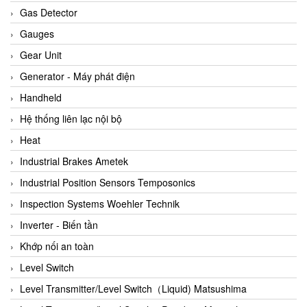
ARCA Regler
Gas Detector
Arcos Hydraulik
Gauges
Ardetem-Sfere-Vietnam
Gear Unit
Argal
Generator - Máy phát điện
AS ENERGI
Handheld
ASCO CO2
Hệ thống liên lạc nội bộ
Asker
Heat
AT2E
Industrial Brakes Ametek
ATC Pneumatic
Industrial Position Sensors Temposonics
ATEX System
Inspection Systems Woehler Technik
ATI - IA
Inverter - Biến tần
ATI (Analytical Technology Inc)
Khớp nối an toàn
Atos
Level Switch
Atrax
Level Transmitter/Level Switch（Liquid) Matsushima