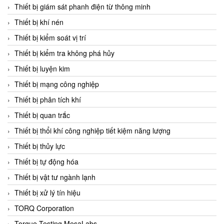
Chromalox
Thiết bị giám sát phanh điện từ thông minh
ChuanYi
Thiết bị khí nén
CIC
Thiết bị kiểm soát vị trí
Clage
Thiết bị kiểm tra không phá hủy
Clake Fololo
Thiết bị luyện kim
Clark Cooper
Thiết bị mạng công nghiệp
CMC Ventilazione
Thiết bị phân tích khí
Coax Valves Inc
Thiết bị quan trắc
Codel
Thiết bị thổi khí công nghiệp tiết kiệm năng lượng
Cofimco
Thiết bị thủy lực
Coltraco
Thiết bị tự động hóa
Comat Releco
Thiết bị vật tư ngành lạnh
Comax
Thiết bị xử lý tín hiệu
COMETECH VietNam
TORQ Corporation
COMFILE Technology
Torque Testing MesaLabs