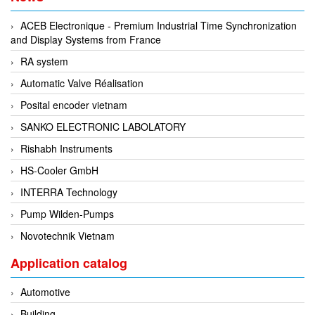
DEIF
ACEB Electronique - Premium Industrial Time Synchronization
and Display Systems from France
Delmhorst VietNam
RA system
DELTA
Automatic Valve Réalisation
Delta Ohm
Posital encoder vietnam
Delta sensor
SANKO ELECTRONIC LABOLATORY
Delta-mobrey
Rishabh Instruments
DEMA Engineering/ Foam- IT
HS-Cooler GmbH
DESAX
INTERRA Technology
DET-TRONICS
Pump Wilden-Pumps
Deublin
Novotechnik Vietnam
Diakont
Application catalog
Dias Infrared
DINA Elektronik
Automotive
Dinel
Building