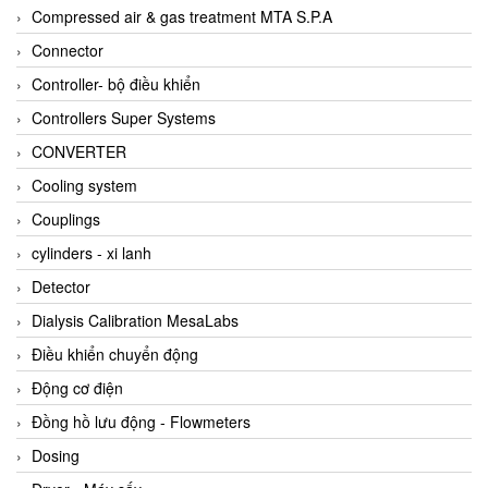
AKUSENSE
Compressed air & gas treatment MTA S.P.A
ALA OFFICINE SPA
Connector
Albrecht-Automatik Viet Nam
Controller- bộ điều khiển
Allen Bradley Vietnam
Controllers Super Systems
Alpha Moisture Vietnam
CONVERTER
Alpha-Achem Vietnam
Cooling system
Alphino
Couplings
ALRE-IT Vietnam
cylinders - xi lanh
Altech
Detector
Amarillo Gear
Dialysis Calibration MesaLabs
Ametek
Điều khiển chuyển động
AMPTRON Vietnam
Động cơ điện
AND Vietnam
Đồng hồ lưu động - Flowmeters
ANDERSON-NEGELE
Dosing
ANDILOG Technologies Vietnam