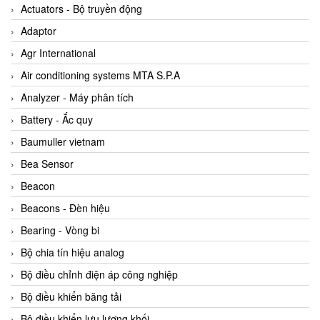
ABB Vietnam
Actuators - Bộ truyền động
AC Infinity Vietnam
Adaptor
AC&E Telecommunications
Agr International
AC&T Vietnam
Air conditioning systems MTA S.P.A
Accepta Vietnam
Analyzer - Máy phân tích
ACCUMAC Vietnam
Battery - Ắc quy
AccuWeb Vietnam
Baumuller vietnam
Acey
Bea Sensor
ACOEM Vietnam
Beacon
ADCA Vietnam
Beacons - Đèn hiệu
ADFweb Vietnam
Bearing - Vòng bi
Adler Vietnam
Bộ chia tín hiệu analog
Ados Vietnam
Bộ điều chỉnh điện áp công nghiệp
Advanced Energy Vietnam
Bộ điều khiển băng tải
Advantech Vietnam
Bộ điều khiển lưu lượng khối