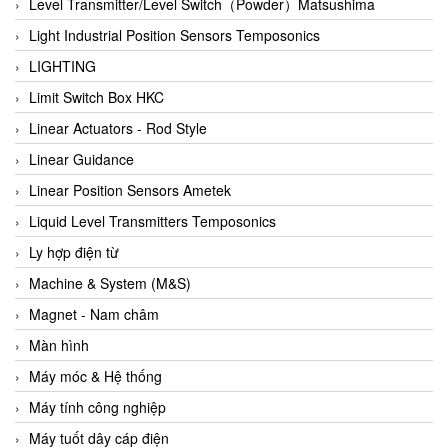
Auma
Level Transmitter/Level Switch（Powder）Matsushima
Autec
Light Industrial Position Sensors Temposonics
Auto Flow
LIGHTING
Automatic valve
Limit Switch Box HKC
Aventics
Linear Actuators - Rod Style
Avproglobal
Linear Guidance
Axiomtek
Linear Position Sensors Ametek
AZBIL
Liquid Level Transmitters Temposonics
B&C Electronics
Ly hợp điện từ
B&R
Machine & System (M&S)
Babcok wilcox
Magnet - Nam châm
Baelz Automatic Vietnam
Màn hình
Bahr Modultechnik Vietnam
Máy móc & Hệ thống
Balluff
Máy tính công nghiệp
BamBo Vietnam
Máy tuốt dây cáp điện