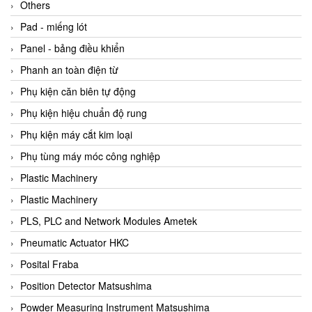
Beijer
Others
Beinlich-pumps
Pad - miếng lót
Beka
Panel - bảng điều khiển
BEKO
Phanh an toàn điện từ
Belimo
Phụ kiện căn biên tự động
Benetech Vietnam
Phụ kiện hiệu chuẩn độ rung
Bently Nevada
Phụ kiện máy cắt kim loại
Bentone Vietnam
Phụ tùng máy móc công nghiệp
Bernstein Vietnam
Plastic Machinery
Berthold
Plastic Machinery
Bestech
PLS, PLC and Network Modules Ametek
Bestech
Pneumatic Actuator HKC
BETA
Posital Fraba
Bifold
Position Detector Matsushima
Bihl+wiedemann
Powder Measuring Instrument Matsushima