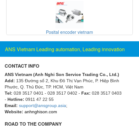
DSTI
DUCATI
Duclean
Dukin Besko
Posital encoder vietnam
Dunkermotoren
ANS Vietnam Leading automation, Leading innovation
Durag
Dwyer
CONTACT INFO
DYH
ANS Vietnam (Anh Nghi Son Service Trading Co., Ltd.)
Dynisco
Add:
135 Đường số 2, Khu Đô Thị Vạn Phúc, P. Hiệp Bình
Phước, Q. Thủ Đức, TP. HCM
E+E ELEKTRONIK
, Việt Nam
Tel:
028 3517 0401 - 028 3517 0402 -
Fax:
028 3517 0403
E+H
-
Hotline:
0911 47 22 55
Email:
support@ansgroup.asia
;
E2S
Website:
anhnghison.com
Earthtech
ROAD TO THE COMPANY
Eaton
EBMPAPST