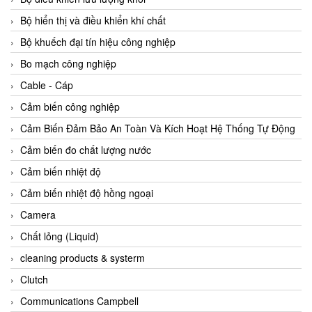
Agate Vietnam
Bộ hiển thị và điều khiển khí chất
AGR International Vietnam
Bộ khuếch đại tín hiệu công nghiệp
Aichi Tokei Denki Vietnam
Bo mạch công nghiệp
Aii Vietnam
Cable - Cáp
AIKOH
Cảm biến công nghiệp
AINUO Vietnam
Cảm Biến Đảm Bảo An Toàn Và Kích Hoạt Hệ Thống Tự Động
AIR MAJOR
Cảm biến đo chất lượng nước
Aira Euro Automation
Cảm biến nhiệt độ
Airtac Vietnam
Cảm biến nhiệt độ hồng ngoại
Airtec Vietnam
Camera
AI-Tek Vietnam
Chất lỏng (Liquid)
Akerstroms Viet Nam
cleaning products & systerm
AKO Armaturen & Separationstechnik
Clutch
AKO Armaturen & Separationstechnik Vietnam
Communications Campbell