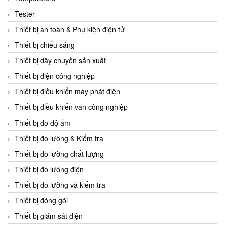
CCS
Tester
CD Automation
Thiết bị an toàn & Phụ kiện điện tử
CEAG Sicherheitst
Thiết bị chiếu sáng
CEIA Vietnam
Thiết bị dây chuyền sản xuất
Celduc Vietnam
Thiết bị điện công nghiệp
Cemb
Thiết bị điều khiển máy phát điện
Centec GmbH
Thiết bị điều khiển van công nghiệp
CEQUBE
Thiết bị đo độ ẩm
CHAUVIN ARNOUX
Thiết bị đo lường & Kiểm tra
Checkline
Thiết bị đo lường chất lượng
Chino
Thiết bị đo lường điện
Chiyoda Seiki
Thiết bị đo lường và kiểm tra
Chiyoda-Tsusho
Thiết bị đóng gói
Chongqing Huaneng
Thiết bị giám sát điện