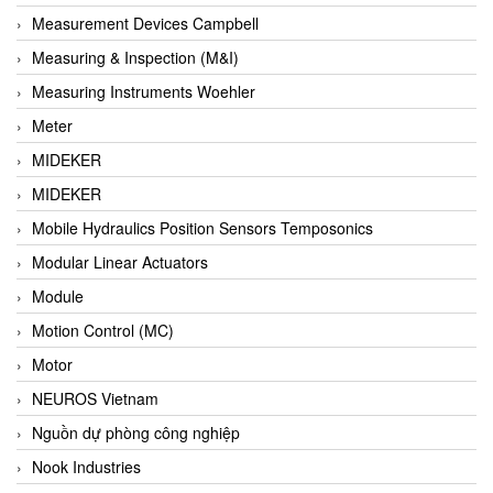
Barel Vietnam
Measurement Devices Campbell
Barksdale
Measuring & Inspection (M&I)
Bartec
Measuring Instruments Woehler
Basco
Meter
Baumer
MIDEKER
Baumuller Vietnam
MIDEKER
Baykee
Mobile Hydraulics Position Sensors Temposonics
BBC Bircher Smart Access
Modular Linear Actuators
BCS ITALY
Module
BEA SENSORS
Motion Control (MC)
Beacon Extender
Motor
Beckhoff
NEUROS Vietnam
Bedook
Nguồn dự phòng công nghiệp
Bei Sensor
Nook Industries