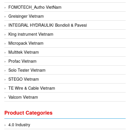
FOMOTECH_Autho VietNam
Greisinger Vietnam
INTEGRAL HYDRAULIK/ Bondioli & Pavesi
King instrument Vietnam
Micropack Vietnam
Multitek Vietnam
Profac Vietnam
Solo Tester Vietnam
STEGO Vietnam
TE Wire & Cable Vietnam
Valcom Vietnam
Woodward Vietnam
Product Categories
3CTEST Vietnam
4B VietNam Vietnam
4.0 Industry