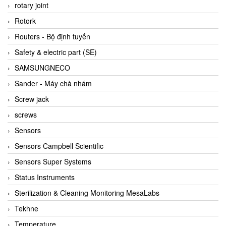
BRAUN Vietnam
rotary joint
Brinkmann Pumpen
Rotork
BRONKHORST
Routers - Bộ định tuyến
Brook Instrument
Safety & electric part (SE)
Brooks Instrument Vietnam
SAMSUNGNECO
Buhler
Sander - Máy chà nhám
BURLING INSTRUMENTS
Screw jack
Burster
screws
BUSCHJOST
Sensors
Calectro
Sensors Campbell Scientific
Campbell Scientific
Sensors Super Systems
Canneed Vietnam
Status Instruments
Cantoni
Sterilization & Cleaning Monitoring MesaLabs
CAPS
Tekhne
CAREL Parts
Temperature