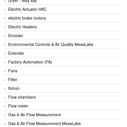
Dryer - Máy sấy
Anritsu
Electric Actuator HKC
ANTEC S.A
electric brake motors
Antico pumps
Electric Heaters
Anybus/ HMS
Encoder
AOBEN
Environmental Controls & Air Quality MesaLabs
Apex Dynamics Vietnam
Extender
Apex Dynamics Vietnam
Factory Automation (FA)
Apiste
Fans
APLISENS VietNam
Filter
Apollo Fire
flotron
Appleton
Flow chambers
AQ Matic
Flow meter
Aqualabo Vietnam
Gas & Air Flow Measurement
Aquametro
Gas & Air Flow Measurement MesaLabs