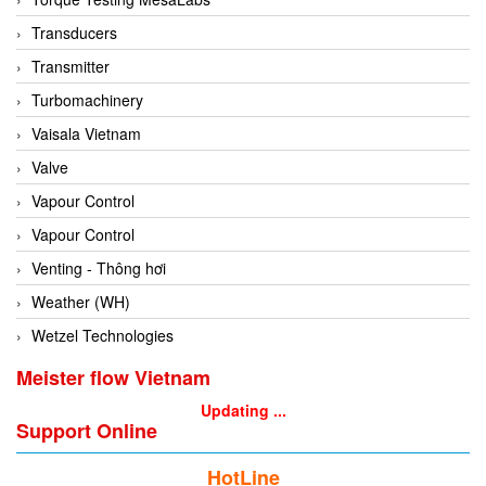
Conch
Transducers
Conductix/ WAMPFLER
Transmitter
Contrec
Turbomachinery
Contrinex
Vaisala Vietnam
Control Solution Minesota
Valve
Copeland
Vapour Control
Cortem
Vapour Control
Cosa Xentaur
Venting - Thông hơi
Cosil
Weather (WH)
Coulton
Wetzel Technologies
Crouzet
Meister flow Vietnam
Crowcon
Updating ...
Support Online
Crutec Dust Zero Vietnam
Crydom
HotLine