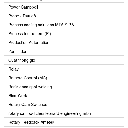
Bihl+wiedemann
Power Campbell
Bilz
Probe - Đầu dò
Binder Connector
Process cooling solutions MTA S.P.A
Biotech
Process Instrument (PI)
BirdX Vietnam
Production Automation
BK Vibro
Pum - Bơm
Black Box
Quạt thông gió
BlackBox Vietnam
Relay
BLAGDON PUMP
Remote Control (MC)
Bloom Engineering
Resistance spot welding
Boneng
Rico-Werk
Bopp & Reuther Messtechnik
Rotary Cam Switches
Bosch
rotary cam switches leonard engineering mbh
Boydcorp
Rotary Feedback Ametek