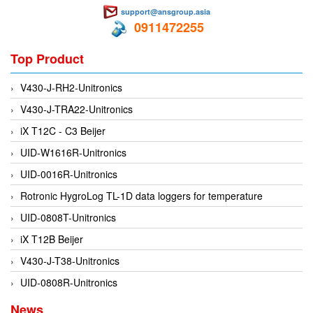
CRYSOUND
support@ansgroup.asia
0911472255
CS&P Technologies
CSC
Top Product
CS-Instrument
V430-J-RH2-Unitronics
cs-instruments
V430-J-TRA22-Unitronics
CTC
iX T12C - C3 Beijer
Cygnus
UID-W1616R-Unitronics
Cypet Vietnam
UID-0016R-Unitronics
Daehan Sensor
Rotronic HygroLog TL-1D data loggers for temperature
Daito Kogyo
UID-0808T-Unitronics
Dandong Huayu
iX T12B Beijer
Danfoss
V430-J-T38-Unitronics
Datalogic Vietnam
UID-0808R-Unitronics
Datexel
News
Debron VietNam