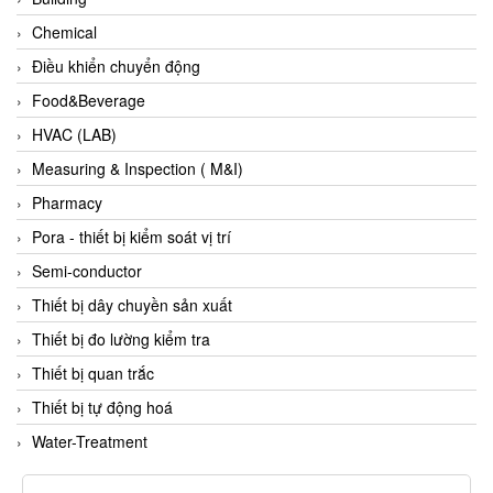
Di-Soric
Chemical
Di-Soric
Điều khiển chuyển động
Dixon Valve
Food&Beverage
Doctor Led Vietnam
HVAC (LAB)
DOLD - Autho ANS
Measuring & Inspection ( M&I)
Dold Vietnam
Pharmacy
Dongdo Tech
Pora - thiết bị kiểm soát vị trí
Donghwa Valve
Semi-conductor
Dongkun
Thiết bị dây chuyền sản xuất
Dosing Pump
Thiết bị đo lường kiểm tra
DR. NEUMANN Peltier-Technik
Thiết bị quan trắc
Driesen Kern
Thiết bị tự động hoá
Dropsa Vietnam
Water-Treatment
Druck