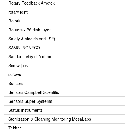
BRAUN Vietnam
Rotary Feedback Ametek
Brinkmann Pumpen
rotary joint
BRONKHORST
Rotork
Brook Instrument
Routers - Bộ định tuyến
Brooks Instrument Vietnam
Safety & electric part (SE)
Buhler
SAMSUNGNECO
BURLING INSTRUMENTS
Sander - Máy chà nhám
Burster
Screw jack
BUSCHJOST
screws
Calectro
Sensors
Campbell Scientific
Sensors Campbell Scientific
Canneed Vietnam
Sensors Super Systems
Cantoni
Status Instruments
CAPS
Sterilization & Cleaning Monitoring MesaLabs
CAREL Parts
Tekhne