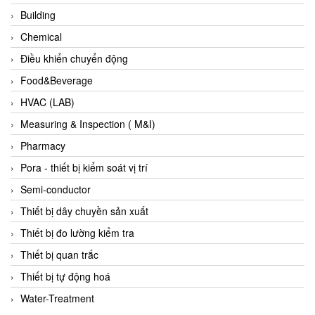
Building
Evoqua
Chemical
EXAIR
Điều khiển chuyển động
Exergen
Food&Beverage
Exide Technologies Vietnam
HVAC (LAB)
EXOR
Measuring & Inspection ( M&I)
FAIRCHILD
Pharmacy
FANUC
Pora - thiết bị kiểm soát vị trí
FDM/ F.lli Della Marca Srl
Semi-conductor
FEIN
Thiết bị dây chuyền sản xuất
Felm
Thiết bị đo lường kiểm tra
FESTO
Thiết bị quan trắc
FHF (EATON Crouse-Hinds)
Thiết bị tự động hoá
Fife/ Maxcess
Water-Treatment
Fimet