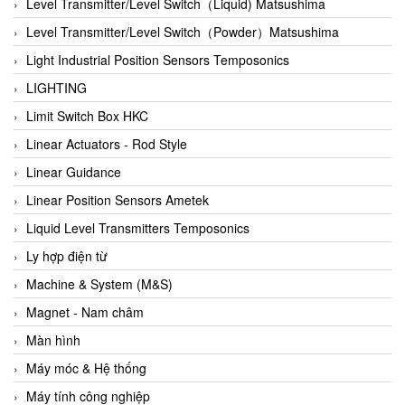
Auma
Level Transmitter/Level Switch（Liquid) Matsushima
Autec
Level Transmitter/Level Switch（Powder）Matsushima
Auto Flow
Light Industrial Position Sensors Temposonics
Automatic valve
LIGHTING
Aventics
Limit Switch Box HKC
Avproglobal
Linear Actuators - Rod Style
Axiomtek
Linear Guidance
AZBIL
Linear Position Sensors Ametek
B&C Electronics
Liquid Level Transmitters Temposonics
B&R
Ly hợp điện từ
Babcok wilcox
Machine & System (M&S)
Baelz Automatic Vietnam
Magnet - Nam châm
Bahr Modultechnik Vietnam
Màn hình
Balluff
Máy móc & Hệ thống
BamBo Vietnam
Máy tính công nghiệp