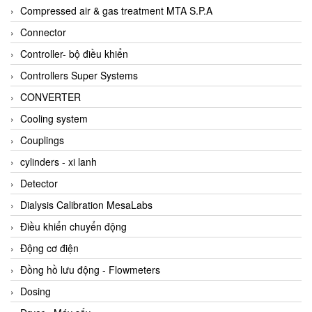
AKUSENSE
Compressed air & gas treatment MTA S.P.A
ALA OFFICINE SPA
Connector
Albrecht-Automatik Viet Nam
Controller- bộ điều khiển
Allen Bradley Vietnam
Controllers Super Systems
Alpha Moisture Vietnam
CONVERTER
Alpha-Achem Vietnam
Cooling system
Alphino
Couplings
ALRE-IT Vietnam
cylinders - xi lanh
Altech
Detector
Amarillo Gear
Dialysis Calibration MesaLabs
Ametek
Điều khiển chuyển động
AMPTRON Vietnam
Động cơ điện
AND Vietnam
Đồng hồ lưu động - Flowmeters
ANDERSON-NEGELE
Dosing
ANDILOG Technologies Vietnam