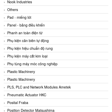
Beijer
Nook Industries
Beinlich-pumps
Others
Beka
Pad - miếng lót
BEKO
Panel - bảng điều khiển
Belimo
Phanh an toàn điện từ
Benetech Vietnam
Phụ kiện căn biên tự động
Bently Nevada
Phụ kiện hiệu chuẩn độ rung
Bentone Vietnam
Phụ kiện máy cắt kim loại
Bernstein Vietnam
Phụ tùng máy móc công nghiệp
Berthold
Plastic Machinery
Bestech
Plastic Machinery
Bestech
PLS, PLC and Network Modules Ametek
BETA
Pneumatic Actuator HKC
Bifold
Posital Fraba
Bihl+wiedemann
Position Detector Matsushima