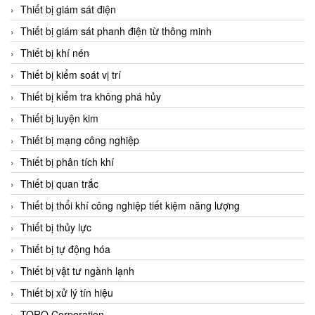
Chromalox
Thiết bị giám sát điện
ChuanYi
Thiết bị giám sát phanh điện từ thông minh
CIC
Thiết bị khí nén
Clage
Thiết bị kiểm soát vị trí
Clake Fololo
Thiết bị kiểm tra không phá hủy
Clark Cooper
Thiết bị luyện kim
CMC Ventilazione
Thiết bị mạng công nghiệp
Coax Valves Inc
Thiết bị phân tích khí
Codel
Thiết bị quan trắc
Cofimco
Thiết bị thổi khí công nghiệp tiết kiệm năng lượng
Coltraco
Thiết bị thủy lực
Comat Releco
Thiết bị tự động hóa
Comax
Thiết bị vật tư ngành lạnh
COMETECH VietNam
Thiết bị xử lý tín hiệu
COMFILE Technology
TORQ Corporation