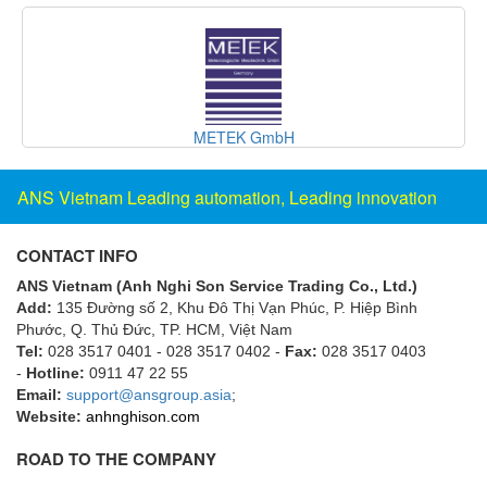
Fine Suntronix
FineTek
Finna Sensors Vietnam
Fireye
Inline Industries
Fischer
Fisher
ANS Vietnam Leading automation, Leading innovation
FISO Vietnam
FLENDER
CONTACT INFO
Flexaust
ANS Vietnam (Anh Nghi Son Service Trading Co., Ltd.)
Add:
135 Đường số 2, Khu Đô Thị Vạn Phúc, P. Hiệp Bình
Flexim
Phước, Q. Thủ Đức, TP. HCM
, Việt Nam
FLIR
Tel:
028 3517 0401 - 028 3517 0402 -
Fax:
028 3517 0403
-
Hotline:
0911 47 22 55
FLOMAG
Email:
support@ansgroup.asia
;
flotron
Website:
anhnghison.com
Flow Force/ Super Green Power-Tech
ROAD TO THE COMPANY
Floweserve/PMV