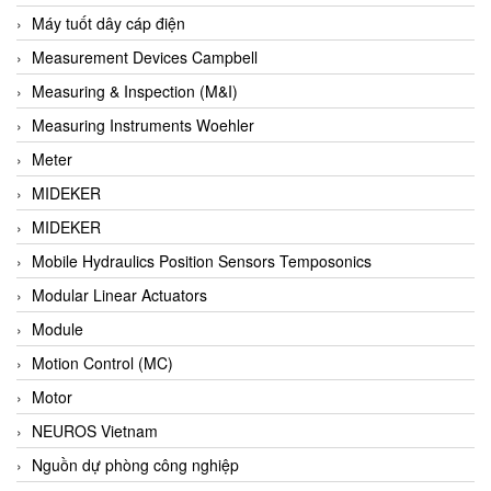
Barel Vietnam
Máy tuốt dây cáp điện
Barksdale
Measurement Devices Campbell
Bartec
Measuring & Inspection (M&I)
Basco
Measuring Instruments Woehler
Baumer
Meter
Baumuller Vietnam
MIDEKER
Baykee
MIDEKER
BBC Bircher Smart Access
Mobile Hydraulics Position Sensors Temposonics
BCS ITALY
Modular Linear Actuators
BEA SENSORS
Module
Beacon Extender
Motion Control (MC)
Beckhoff
Motor
Bedook
NEUROS Vietnam
Bei Sensor
Nguồn dự phòng công nghiệp