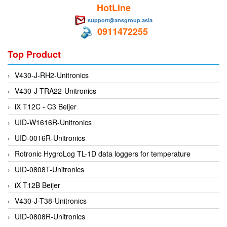
HotLine
EMC PARTNER
support@ansgroup.asia
EMCSOSIN
0911472255
Emerson/Vertiv
Top Product
EMG
Emotron
V430-J-RH2-Unitronics
ENCEL Vietnam
V430-J-TRA22-Unitronics
Endress+Hauser
iX T12C - C3 Beijer
Enensys Vietnam
UID-W1616R-Unitronics
Enerdoor
UID-0016R-Unitronics
Enerpac
Rotronic HygroLog TL-1D data loggers for temperature
ENERSYS
UID-0808T-Unitronics
Enolgas
iX T12B Beijer
Envada
V430-J-T38-Unitronics
Environmental Compliance Products
UID-0808R-Unitronics