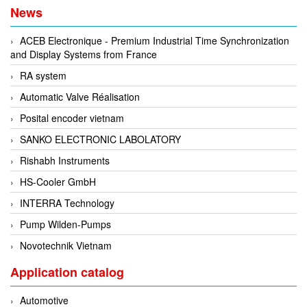
EPC
News
EPE Process Filters & Accumulators
ACEB Electronique - Premium Industrial Time Synchronization
Epro/Emerson
and Display Systems from France
ERE WIRELESS
RA system
Erhardt-Leimer
Automatic Valve Réalisation
Erhardt-Leimer
Posital encoder vietnam
Erhardt-leimer
SANKO ELECTRONIC LABOLATORY
ERICHSEN
Rishabh Instruments
Erinda/Delta
HS-Cooler GmbH
ESA Automation Vietnam
INTERRA Technology
Esa Pyronics
Pump Wilden-Pumps
Euchner
Novotechnik Vietnam
EUCHNER GmbH + Co. KG VietNam
Application catalog
Eurotherm Vietnam
Automotive
Eurovent