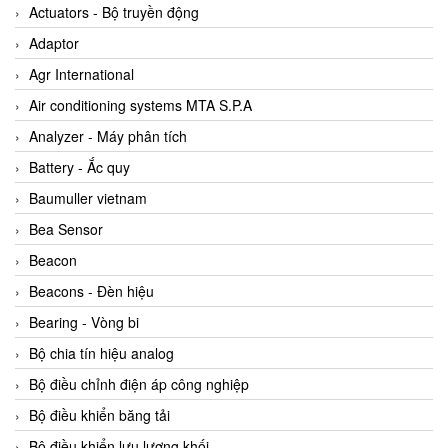
ABB Vietnam
Actuators - Bộ truyền động
AC Infinity Vietnam
Adaptor
AC&E Telecommunications
Agr International
AC&T Vietnam
Air conditioning systems MTA S.P.A
Accepta Vietnam
Analyzer - Máy phân tích
ACCUMAC Vietnam
Battery - Ắc quy
AccuWeb Vietnam
Baumuller vietnam
Acey
Bea Sensor
ACOEM Vietnam
Beacon
ADCA Vietnam
Beacons - Đèn hiệu
ADFweb Vietnam
Bearing - Vòng bi
Adler Vietnam
Bộ chia tín hiệu analog
Ados Vietnam
Bộ điều chỉnh điện áp công nghiệp
Advanced Energy Vietnam
Bộ điều khiển băng tải
Advantech Vietnam
Bộ điều khiển lưu lượng khối