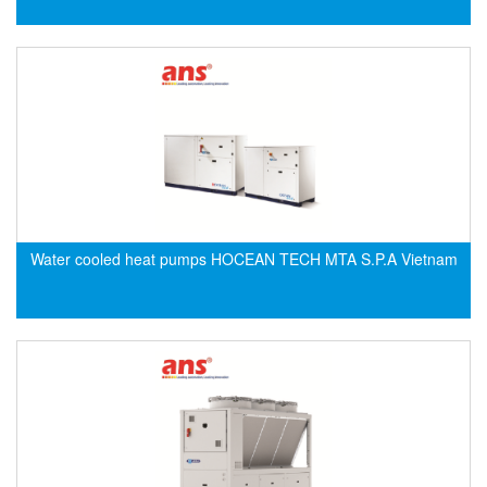
DEIF
Delmhorst VietNam
DELTA
Delta Ohm
Delta sensor
Delta-mobrey
DEMA Engineering/ Foam- IT
Water cooled heat pumps HOCEAN TECH MTA S.P.A Vietnam
DESAX
DET-TRONICS
Deublin
Diakont
Dias Infrared
DINA Elektronik
Dinel