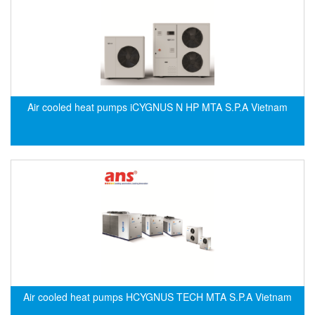
DSTI
DUCATI
Duclean
Dukin Besko
Dunkermotoren
Air cooled heat pumps iCYGNUS N HP MTA S.P.A Vietnam
Durag
Dwyer
DYH
Dynisco
E+E ELEKTRONIK
E+H
E2S
Earthtech
Eaton
Air cooled heat pumps HCYGNUS TECH MTA S.P.A Vietnam
EBMPAPST