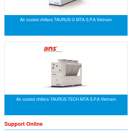
Electro-Sensors Vietnam
Elektrogas Vietnam
Air cooled chillers TAURUS G MTA S.P.A Vietnam
Elektrophysik Vietnam
elesa-ganter
ELETTA
Elettrotek Kabel
ELGO Electronic
ELIS PLZEŇ
ELMEKO
ELMESS-Thermosystemtechnik
Eltex-Elektrostatik
Air cooled chillers TAURUS TECH MTA S.P.A Vietnam
Eltherm
ELTRA Encoder
ELVEM Vietnam
Support Online
Emaco