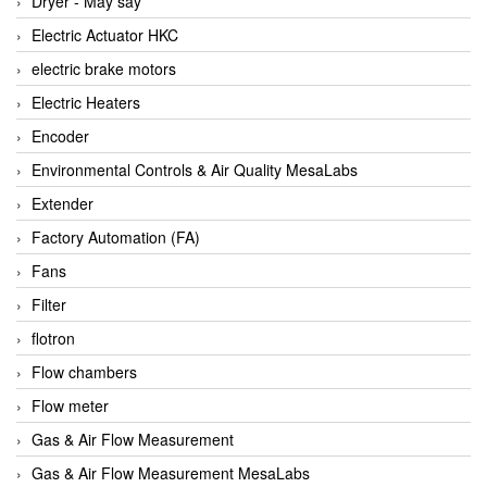
Dryer - Máy sấy
Anritsu
Electric Actuator HKC
ANTEC S.A
electric brake motors
Antico pumps
Electric Heaters
Anybus/ HMS
Encoder
AOBEN
Environmental Controls & Air Quality MesaLabs
Apex Dynamics Vietnam
Extender
Apex Dynamics Vietnam
Factory Automation (FA)
Apiste
Fans
APLISENS VietNam
Filter
Apollo Fire
flotron
Appleton
Flow chambers
AQ Matic
Flow meter
Aqualabo Vietnam
Gas & Air Flow Measurement
Aquametro
Gas & Air Flow Measurement MesaLabs