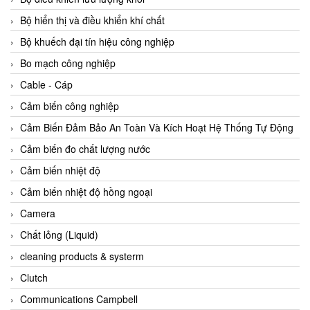
Agate Vietnam
Bộ hiển thị và điều khiển khí chất
AGR International Vietnam
Bộ khuếch đại tín hiệu công nghiệp
Aichi Tokei Denki Vietnam
Bo mạch công nghiệp
Aii Vietnam
Cable - Cáp
AIKOH
Cảm biến công nghiệp
AINUO Vietnam
Cảm Biến Đảm Bảo An Toàn Và Kích Hoạt Hệ Thống Tự Động
AIR MAJOR
Cảm biến đo chất lượng nước
Aira Euro Automation
Cảm biến nhiệt độ
Airtac Vietnam
Cảm biến nhiệt độ hồng ngoại
Airtec Vietnam
Camera
AI-Tek Vietnam
Chất lỏng (Liquid)
Akerstroms Viet Nam
cleaning products & systerm
AKO Armaturen & Separationstechnik
Clutch
AKO Armaturen & Separationstechnik Vietnam
Communications Campbell