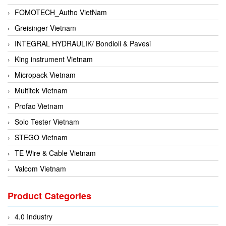
FOMOTECH_Autho VietNam
Greisinger Vietnam
INTEGRAL HYDRAULIK/ Bondioli & Pavesi
King instrument Vietnam
Micropack Vietnam
Multitek Vietnam
Profac Vietnam
Solo Tester Vietnam
STEGO Vietnam
TE Wire & Cable Vietnam
Valcom Vietnam
Woodward Vietnam
Product Categories
3CTEST Vietnam
4B VietNam Vietnam
4.0 Industry