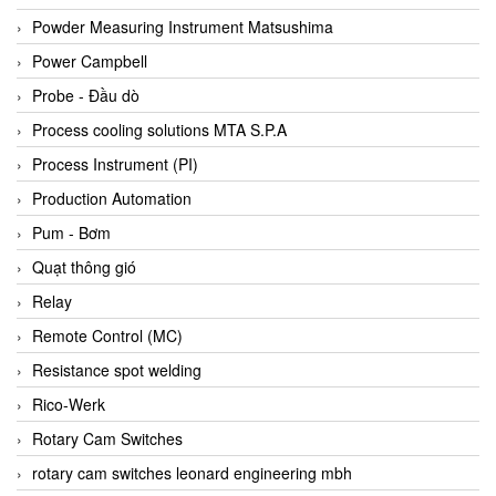
Bihl+wiedemann
Powder Measuring Instrument Matsushima
Bilz
Power Campbell
Binder Connector
Probe - Đầu dò
Biotech
Process cooling solutions MTA S.P.A
BirdX Vietnam
Process Instrument (PI)
BK Vibro
Production Automation
Black Box
Pum - Bơm
BlackBox Vietnam
Quạt thông gió
BLAGDON PUMP
Relay
Bloom Engineering
Remote Control (MC)
Boneng
Resistance spot welding
Bopp & Reuther Messtechnik
Rico-Werk
Bosch
Rotary Cam Switches
Boydcorp
rotary cam switches leonard engineering mbh