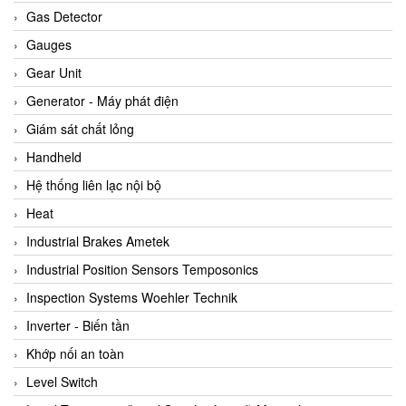
ARCA Regler
Gas Detector
Arcos Hydraulik
Gauges
Ardetem-Sfere-Vietnam
Gear Unit
Argal
Generator - Máy phát điện
AS ENERGI
Giám sát chất lỏng
ASCO CO2
Handheld
Asker
Hệ thống liên lạc nội bộ
AT2E
Heat
ATC Pneumatic
Industrial Brakes Ametek
ATEX System
Industrial Position Sensors Temposonics
ATI - IA
Inspection Systems Woehler Technik
ATI (Analytical Technology Inc)
Inverter - Biến tần
Atos
Khớp nối an toàn
Atrax
Level Switch