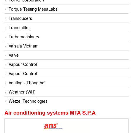
Conch
Torque Testing MesaLabs
Conductix/ WAMPFLER
Transducers
Contrec
Transmitter
Contrinex
Turbomachinery
Control Solution Minesota
Vaisala Vietnam
Copeland
Valve
Cortem
Vapour Control
Cosa Xentaur
Vapour Control
Cosil
Venting - Thông hơi
Coulton
Weather (WH)
Crouzet
Wetzel Technologies
Crowcon
Air conditioning systems MTA S.P.A
Crutec Dust Zero Vietnam
Crydom