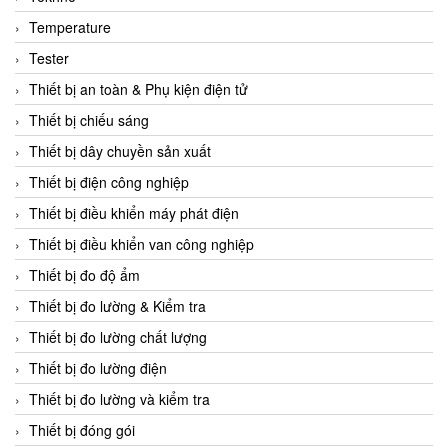
CCS
Temperature
CD Automation
Tester
CEAG Sicherheitst
Thiết bị an toàn & Phụ kiện điện tử
CEIA Vietnam
Thiết bị chiếu sáng
Celduc Vietnam
Thiết bị dây chuyền sản xuất
Cemb
Thiết bị điện công nghiệp
Centec GmbH
Thiết bị điều khiển máy phát điện
CEQUBE
Thiết bị điều khiển van công nghiệp
CHAUVIN ARNOUX
Thiết bị đo độ ẩm
Checkline
Thiết bị đo lường & Kiểm tra
Chino
Thiết bị đo lường chất lượng
Chiyoda Seiki
Thiết bị đo lường điện
Chiyoda-Tsusho
Thiết bị đo lường và kiểm tra
Chongqing Huaneng
Thiết bị đóng gói