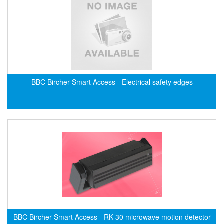
Fine Suntronix
FineTek
Finna Sensors Vietnam
Fireye
Fischer
BBC Bircher Smart Access - Electrical safety edges
Fisher
FISO Vietnam
FLENDER
Flexaust
Flexim
FLIR
FLOMAG
flotron
Flow Force/ Super Green Power-Tech
BBC Bircher Smart Access - RK 30 microwave motion detector
Floweserve/PMV