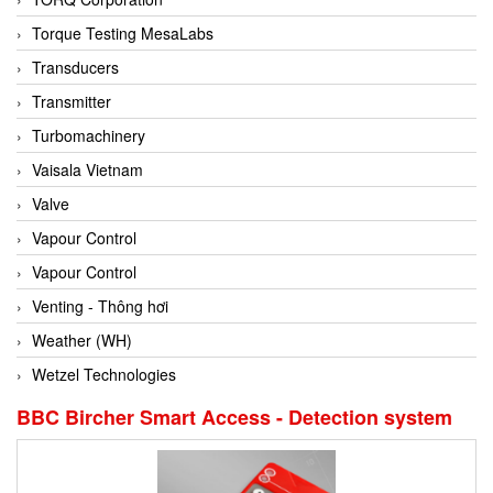
Conch
Torque Testing MesaLabs
Conductix/ WAMPFLER
Transducers
Contrec
Transmitter
Contrinex
Turbomachinery
Control Solution Minesota
Vaisala Vietnam
Copeland
Valve
Cortem
Vapour Control
Cosa Xentaur
Vapour Control
Cosil
Venting - Thông hơi
Coulton
Weather (WH)
Crouzet
Wetzel Technologies
Crowcon
BBC Bircher Smart Access - Detection system
Crutec Dust Zero Vietnam
Crydom