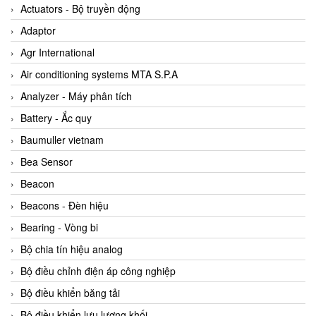
ABB Vietnam
Actuators - Bộ truyền động
AC Infinity Vietnam
Adaptor
AC&E Telecommunications
Agr International
AC&T Vietnam
Air conditioning systems MTA S.P.A
Accepta Vietnam
Analyzer - Máy phân tích
ACCUMAC Vietnam
Battery - Ắc quy
AccuWeb Vietnam
Baumuller vietnam
Acey
Bea Sensor
ACOEM Vietnam
Beacon
ADCA Vietnam
Beacons - Đèn hiệu
ADFweb Vietnam
Bearing - Vòng bi
Adler Vietnam
Bộ chia tín hiệu analog
Ados Vietnam
Bộ điều chỉnh điện áp công nghiệp
Advanced Energy Vietnam
Bộ điều khiển băng tải
Advantech Vietnam
Bộ điều khiển lưu lượng khối