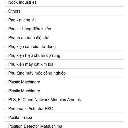
Beijer
Nook Industries
Beinlich-pumps
Others
Beka
Pad - miếng lót
BEKO
Panel - bảng điều khiển
Belimo
Phanh an toàn điện từ
Benetech Vietnam
Phụ kiện căn biên tự động
Bently Nevada
Phụ kiện hiệu chuẩn độ rung
Bentone Vietnam
Phụ kiện máy cắt kim loại
Bernstein Vietnam
Phụ tùng máy móc công nghiệp
Berthold
Plastic Machinery
Bestech
Plastic Machinery
Bestech
PLS, PLC and Network Modules Ametek
BETA
Pneumatic Actuator HKC
Bifold
Posital Fraba
Bihl+wiedemann
Position Detector Matsushima