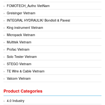
FOMOTECH_Autho VietNam
Greisinger Vietnam
INTEGRAL HYDRAULIK/ Bondioli & Pavesi
King instrument Vietnam
Micropack Vietnam
Multitek Vietnam
Profac Vietnam
Solo Tester Vietnam
STEGO Vietnam
TE Wire & Cable Vietnam
Valcom Vietnam
Woodward Vietnam
Product Categories
3CTEST Vietnam
4B VietNam Vietnam
4.0 Industry