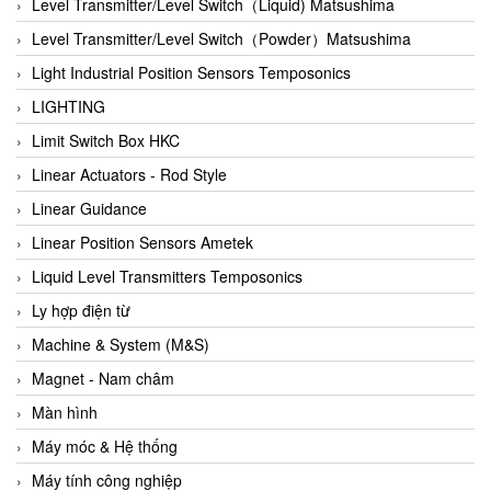
Auma
Level Transmitter/Level Switch（Liquid) Matsushima
Autec
Level Transmitter/Level Switch（Powder）Matsushima
Auto Flow
Light Industrial Position Sensors Temposonics
Automatic valve
LIGHTING
Aventics
Limit Switch Box HKC
Avproglobal
Linear Actuators - Rod Style
Axiomtek
Linear Guidance
AZBIL
Linear Position Sensors Ametek
B&C Electronics
Liquid Level Transmitters Temposonics
B&R
Ly hợp điện từ
Babcok wilcox
Machine & System (M&S)
Baelz Automatic Vietnam
Magnet - Nam châm
Bahr Modultechnik Vietnam
Màn hình
Balluff
Máy móc & Hệ thống
BamBo Vietnam
Máy tính công nghiệp