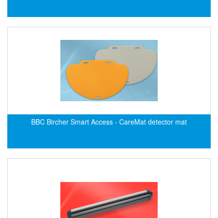
EPC
EPE Process Filters & Accumulators
Epro/Emerson
ERE WIRELESS
Erhardt-Leimer
Erhardt-Leimer
Erhardt-leimer
ERICHSEN
BBC Bircher Smart Access - CareMat detector mat
Erinda/Delta
ESA Automation Vietnam
Esa Pyronics
Euchner
EUCHNER GmbH + Co. KG VietNam
Eurotherm Vietnam
Eurovent