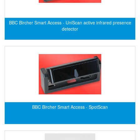
Evoqua
EXAIR
BBC Bircher Smart Access - UniScan active infrared presence
Exergen
detector
Exide Technologies Vietnam
EXOR
FAIRCHILD
FANUC
FDM/ F.lli Della Marca Srl
FEIN
Felm
FESTO
BBC Bircher Smart Access - SpotScan
FHF (EATON Crouse-Hinds)
Fife/ Maxcess
Fimet