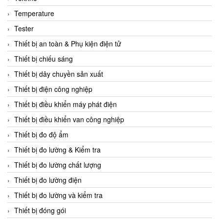
CCS
Temperature
CD Automation
Tester
CEAG Sicherheitst
Thiết bị an toàn & Phụ kiện điện tử
CEIA Vietnam
Thiết bị chiếu sáng
Celduc Vietnam
Thiết bị dây chuyền sản xuất
Cemb
Thiết bị điện công nghiệp
Centec GmbH
Thiết bị điều khiển máy phát điện
CEQUBE
Thiết bị điều khiển van công nghiệp
CHAUVIN ARNOUX
Thiết bị đo độ ẩm
Checkline
Thiết bị đo lường & Kiểm tra
Chino
Thiết bị đo lường chất lượng
Chiyoda Seiki
Thiết bị đo lường điện
Chiyoda-Tsusho
Thiết bị đo lường và kiểm tra
Chongqing Huaneng
Thiết bị đóng gói