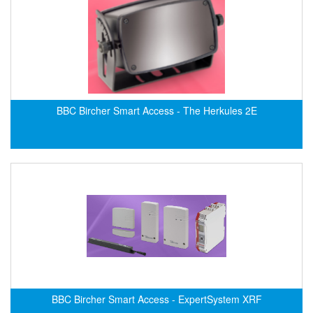
EMC PARTNER
EMCSOSIN
Emerson/Vertiv
EMG
Emotron
BBC Bircher Smart Access - The Herkules 2E
ENCEL Vietnam
Endress+Hauser
Enensys Vietnam
Enerdoor
Enerpac
ENERSYS
Enolgas
Envada
Environmental Compliance Products
BBC Bircher Smart Access - ExpertSystem XRF