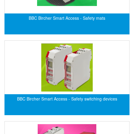
Di-Soric
Di-Soric
BBC Bircher Smart Access - Safety mats
Dixon Valve
Doctor Led Vietnam
DOLD - Autho ANS
Dold Vietnam
Dongdo Tech
Donghwa Valve
Dongkun
Dosing Pump
DR. NEUMANN Peltier-Technik
BBC Bircher Smart Access - Safety switching devices
Driesen Kern
Dropsa Vietnam
Druck