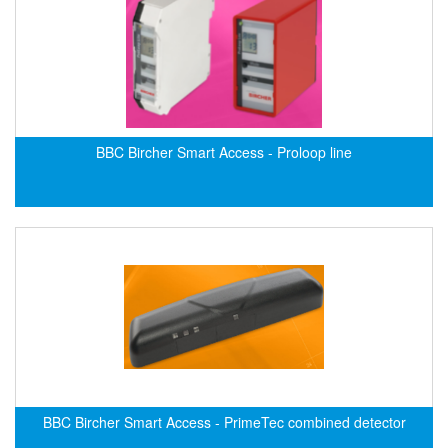
DSTI
DUCATI
Duclean
Dukin Besko
Dunkermotoren
BBC Bircher Smart Access - Proloop line
Durag
Dwyer
DYH
Dynisco
E+E ELEKTRONIK
E+H
E2S
Earthtech
Eaton
BBC Bircher Smart Access - PrimeTec combined detector
EBMPAPST