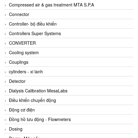
AKUSENSE
Compressed air & gas treatment MTA S.P.A
ALA OFFICINE SPA
Connector
Albrecht-Automatik Viet Nam
Controller- bộ điều khiển
Allen Bradley Vietnam
Controllers Super Systems
Alpha Moisture Vietnam
CONVERTER
Alpha-Achem Vietnam
Cooling system
Alphino
Couplings
ALRE-IT Vietnam
cylinders - xi lanh
Altech
Detector
Amarillo Gear
Dialysis Calibration MesaLabs
Ametek
Điều khiển chuyển động
AMPTRON Vietnam
Động cơ điện
AND Vietnam
Đồng hồ lưu động - Flowmeters
ANDERSON-NEGELE
Dosing
ANDILOG Technologies Vietnam