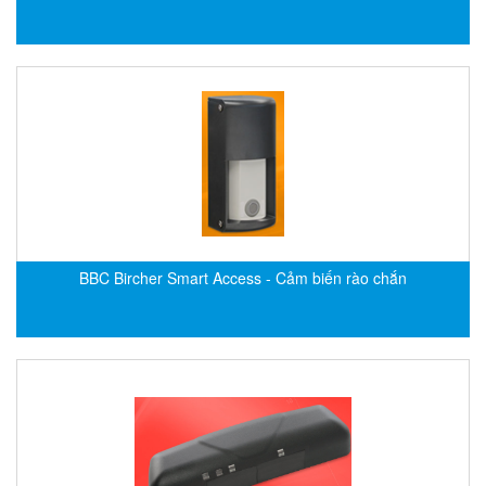
Flowline
Flow-Mon
Flowserve
Fluke Process Instruments Vietnam
FMS Vietnam
FOKO / Wintriss
Fomotech Vietnam
Forbes Marshall
BBC Bircher Smart Access - Cảm biến rào chắn
FORNEY
Fortex
Fortress
Fossil Power Systems
FPZ
Francia Srl Vietnam