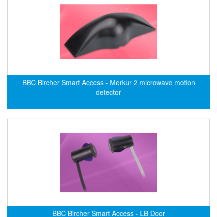
Gasensor
Gave
Gazex
GD GODAI ENGINEERING
GE Panametrics
GEDORE
BBC Bircher Smart Access - Merkur 2 microwave motion
GEFA PROCESSTECHNIK GMBH
detector
Gefran
Gems Sensor
Gemu
GENEBRE
Genesislamp
Geokon Vietnam
GESIPA
Gessmann
BBC Bircher Smart Access - LB Door