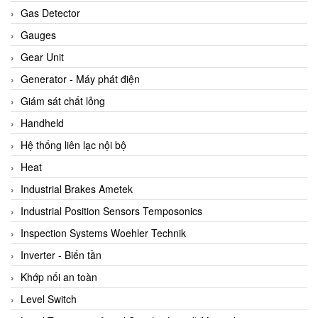
ARCA Regler
Gas Detector
Arcos Hydraulik
Gauges
Ardetem-Sfere-Vietnam
Gear Unit
Argal
Generator - Máy phát điện
AS ENERGI
Giám sát chất lỏng
ASCO CO2
Handheld
Asker
Hệ thống liên lạc nội bộ
AT2E
Heat
ATC Pneumatic
Industrial Brakes Ametek
ATEX System
Industrial Position Sensors Temposonics
ATI - IA
Inspection Systems Woehler Technik
ATI (Analytical Technology Inc)
Inverter - Biến tần
Atos
Khớp nối an toàn
Atrax
Level Switch