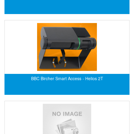
Gestra
GF
Ghisalba
Gill Instruments
Giovenzana Vietnam
Glamox
Glavi
Global Encoder Vietnam
BBC Bircher Smart Access - Helios 2T
Glual
GPA Pump
GRAVITY
Green instruments
GREYSTONE
GREYSTONE