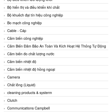
Agate Vietnam
Bộ hiển thị và điều khiển khí chất
AGR International Vietnam
Bộ khuếch đại tín hiệu công nghiệp
Aichi Tokei Denki Vietnam
Bo mạch công nghiệp
Aii Vietnam
Cable - Cáp
AIKOH
Cảm biến công nghiệp
AINUO Vietnam
Cảm Biến Đảm Bảo An Toàn Và Kích Hoạt Hệ Thống Tự Động
AIR MAJOR
Cảm biến đo chất lượng nước
Aira Euro Automation
Cảm biến nhiệt độ
Airtac Vietnam
Cảm biến nhiệt độ hồng ngoại
Airtec Vietnam
Camera
AI-Tek Vietnam
Chất lỏng (Liquid)
Akerstroms Viet Nam
cleaning products & systerm
AKO Armaturen & Separationstechnik
Clutch
AKO Armaturen & Separationstechnik Vietnam
Communications Campbell