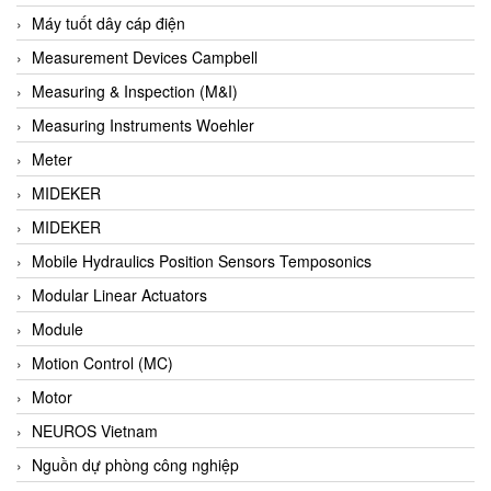
Barel Vietnam
Máy tuốt dây cáp điện
Barksdale
Measurement Devices Campbell
Bartec
Measuring & Inspection (M&I)
Basco
Measuring Instruments Woehler
Baumer
Meter
Baumuller Vietnam
MIDEKER
Baykee
MIDEKER
BBC Bircher Smart Access
Mobile Hydraulics Position Sensors Temposonics
BCS ITALY
Modular Linear Actuators
BEA SENSORS
Module
Beacon Extender
Motion Control (MC)
Beckhoff
Motor
Bedook
NEUROS Vietnam
Bei Sensor
Nguồn dự phòng công nghiệp