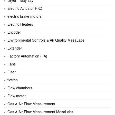
Dryer - Máy sấy
Anritsu
Electric Actuator HKC
ANTEC S.A
electric brake motors
Antico pumps
Electric Heaters
Anybus/ HMS
Encoder
AOBEN
Environmental Controls & Air Quality MesaLabs
Apex Dynamics Vietnam
Extender
Apex Dynamics Vietnam
Factory Automation (FA)
Apiste
Fans
APLISENS VietNam
Filter
Apollo Fire
flotron
Appleton
Flow chambers
AQ Matic
Flow meter
Aqualabo Vietnam
Gas & Air Flow Measurement
Aquametro
Gas & Air Flow Measurement MesaLabs