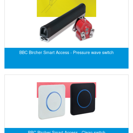
HBC-radiomatic
HBM
Heidenhain
HEINRICHS
HELIOS GmbH/ Helios Heizelemente
Hengesbach
BBC Bircher Smart Access - Pressure wave switch
HENGSHUI
Hengstler
HepcoMotion
herman-tech Viet Nam
Higen motor
High pressure / SPRAGUE Vietnam
Hikmicrotech Vietnam
HILSCHER
BBC Bircher Smart Access - Clean switch