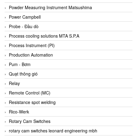
Bihl+wiedemann
Powder Measuring Instrument Matsushima
Bilz
Power Campbell
Binder Connector
Probe - Đầu dò
Biotech
Process cooling solutions MTA S.P.A
BirdX Vietnam
Process Instrument (PI)
BK Vibro
Production Automation
Black Box
Pum - Bơm
BlackBox Vietnam
Quạt thông gió
BLAGDON PUMP
Relay
Bloom Engineering
Remote Control (MC)
Boneng
Resistance spot welding
Bopp & Reuther Messtechnik
Rico-Werk
Bosch
Rotary Cam Switches
Boydcorp
rotary cam switches leonard engineering mbh