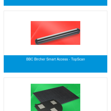
DEIF
Delmhorst VietNam
DELTA
Delta Ohm
Delta sensor
Delta-mobrey
DEMA Engineering/ Foam- IT
BBC Bircher Smart Access - TopScan
DESAX
DET-TRONICS
Deublin
Diakont
Dias Infrared
DINA Elektronik
Dinel