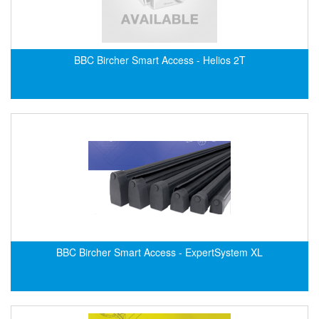
Grizzly Viet Nam
Grundfos
GSEETECH
BBC Bircher Smart Access - Helios 2T
GURLEY
H&T Korea
Hach
HALS LUBE
Halstrup Walcher
HANMI
HANMI TECHWIN
Hans Hennig
Hanshin feeder
BBC Bircher Smart Access - ExpertSystem XL
Hans-Schmidt
Harold G. Schaevitz Industries Vietnam
Hawe