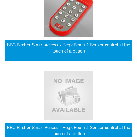
CRYSOUND
CS&P Technologies
CSC
CS-Instrument
cs-instruments
BBC Bircher Smart Access - RegloBeam 2 Sensor control at the
touch of a button
CTC
Cygnus
Cypet Vietnam
Daehan Sensor
Daito Kogyo
Dandong Huayu
Danfoss
Datalogic Vietnam
BBC Bircher Smart Access - RegloBeam 2 Sensor control at the
Datexel
touch of a button
Debron VietNam