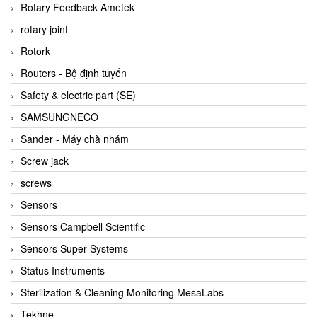
BRAUN Vietnam
Rotary Feedback Ametek
Brinkmann Pumpen
rotary joint
BRONKHORST
Rotork
Brook Instrument
Routers - Bộ định tuyến
Brooks Instrument Vietnam
Safety & electric part (SE)
Buhler
SAMSUNGNECO
BURLING INSTRUMENTS
Sander - Máy chà nhám
Burster
Screw jack
BUSCHJOST
screws
Calectro
Sensors
Campbell Scientific
Sensors Campbell Scientific
Canneed Vietnam
Sensors Super Systems
Cantoni
Status Instruments
CAPS
Sterilization & Cleaning Monitoring MesaLabs
CAREL Parts
Tekhne