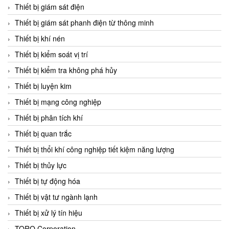
Chromalox
Thiết bị giám sát điện
ChuanYi
Thiết bị giám sát phanh điện từ thông minh
CIC
Thiết bị khí nén
Clage
Thiết bị kiểm soát vị trí
Clake Fololo
Thiết bị kiểm tra không phá hủy
Clark Cooper
Thiết bị luyện kim
CMC Ventilazione
Thiết bị mạng công nghiệp
Coax Valves Inc
Thiết bị phân tích khí
Codel
Thiết bị quan trắc
Cofimco
Thiết bị thổi khí công nghiệp tiết kiệm năng lượng
Coltraco
Thiết bị thủy lực
Comat Releco
Thiết bị tự động hóa
Comax
Thiết bị vật tư ngành lạnh
COMETECH VietNam
Thiết bị xử lý tín hiệu
COMFILE Technology
TORQ Corporation