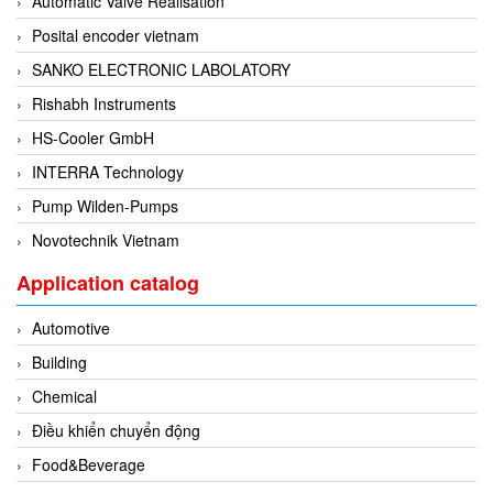
Automatic Valve Réalisation
Evoqua
Posital encoder vietnam
EXAIR
SANKO ELECTRONIC LABOLATORY
Exergen
Rishabh Instruments
Exide Technologies Vietnam
HS-Cooler GmbH
EXOR
INTERRA Technology
FAIRCHILD
Pump Wilden-Pumps
FANUC
Novotechnik Vietnam
FDM/ F.lli Della Marca Srl
Application catalog
FEIN
Automotive
Felm
Building
FESTO
Chemical
FHF (EATON Crouse-Hinds)
Điều khiển chuyển động
Fife/ Maxcess
Food&Beverage
Fimet