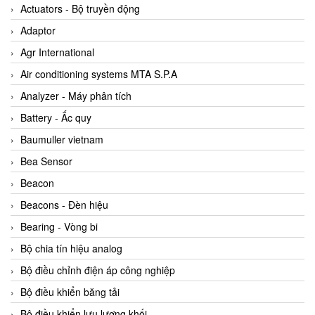
ABB Vietnam
Actuators - Bộ truyền động
AC Infinity Vietnam
Adaptor
AC&E Telecommunications
Agr International
AC&T Vietnam
Air conditioning systems MTA S.P.A
Accepta Vietnam
Analyzer - Máy phân tích
ACCUMAC Vietnam
Battery - Ắc quy
AccuWeb Vietnam
Baumuller vietnam
Acey
Bea Sensor
ACOEM Vietnam
Beacon
ADCA Vietnam
Beacons - Đèn hiệu
ADFweb Vietnam
Bearing - Vòng bi
Adler Vietnam
Bộ chia tín hiệu analog
Ados Vietnam
Bộ điều chỉnh điện áp công nghiệp
Advanced Energy Vietnam
Bộ điều khiển băng tải
Advantech Vietnam
Bộ điều khiển lưu lượng khối