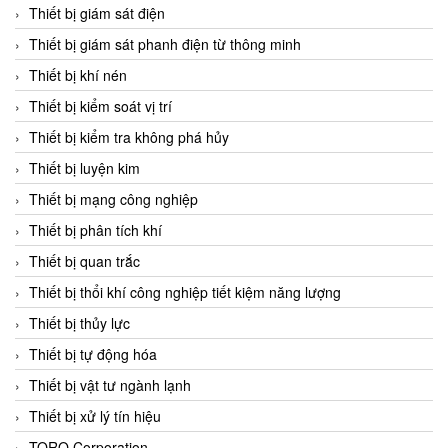
Chromalox
Thiết bị giám sát điện
ChuanYi
Thiết bị giám sát phanh điện từ thông minh
CIC
Thiết bị khí nén
Clage
Thiết bị kiểm soát vị trí
Clake Fololo
Thiết bị kiểm tra không phá hủy
Clark Cooper
Thiết bị luyện kim
CMC Ventilazione
Thiết bị mạng công nghiệp
Coax Valves Inc
Thiết bị phân tích khí
Codel
Thiết bị quan trắc
Cofimco
Thiết bị thổi khí công nghiệp tiết kiệm năng lượng
Coltraco
Thiết bị thủy lực
Comat Releco
Thiết bị tự động hóa
Comax
Thiết bị vật tư ngành lạnh
COMETECH VietNam
Thiết bị xử lý tín hiệu
COMFILE Technology
TORQ Corporation