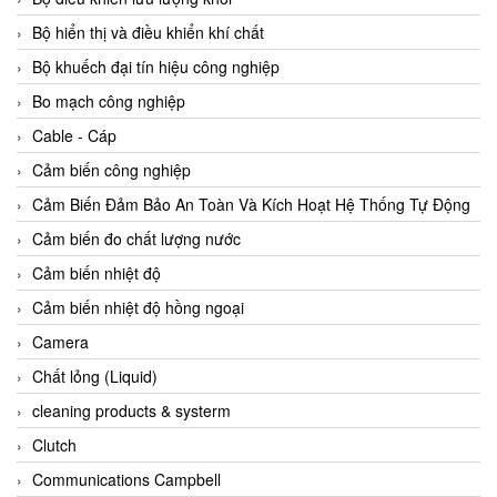
Agate Vietnam
Bộ hiển thị và điều khiển khí chất
AGR International Vietnam
Bộ khuếch đại tín hiệu công nghiệp
Aichi Tokei Denki Vietnam
Bo mạch công nghiệp
Aii Vietnam
Cable - Cáp
AIKOH
Cảm biến công nghiệp
AINUO Vietnam
Cảm Biến Đảm Bảo An Toàn Và Kích Hoạt Hệ Thống Tự Động
AIR MAJOR
Cảm biến đo chất lượng nước
Aira Euro Automation
Cảm biến nhiệt độ
Airtac Vietnam
Cảm biến nhiệt độ hồng ngoại
Airtec Vietnam
Camera
AI-Tek Vietnam
Chất lỏng (Liquid)
Akerstroms Viet Nam
cleaning products & systerm
AKO Armaturen & Separationstechnik
Clutch
AKO Armaturen & Separationstechnik Vietnam
Communications Campbell