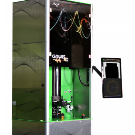
CRYSOUND
CS&P Technologies
CSC
CS-Instrument
cs-instruments
CTC
Cygnus
Cypet Vietnam
Daehan Sensor
Daito Kogyo
Dandong Huayu
Danfoss
Datalogic Vietnam
Datexel
Debron VietNam