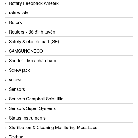
BRAUN Vietnam
Rotary Feedback Ametek
Brinkmann Pumpen
rotary joint
BRONKHORST
Rotork
Brook Instrument
Routers - Bộ định tuyến
Brooks Instrument Vietnam
Safety & electric part (SE)
Buhler
SAMSUNGNECO
BURLING INSTRUMENTS
Sander - Máy chà nhám
Burster
Screw jack
BUSCHJOST
screws
Calectro
Sensors
Campbell Scientific
Sensors Campbell Scientific
Canneed Vietnam
Sensors Super Systems
Cantoni
Status Instruments
CAPS
Sterilization & Cleaning Monitoring MesaLabs
CAREL Parts
Tekhne