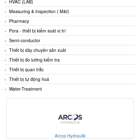
HVAC (LAB)
Fine Suntronix
Measuring & Inspection ( M&I)
FineTek
Pharmacy
Finna Sensors Vietnam
Pora - thiết bị kiểm soát vị trí
Fireye
Semi-conductor
Fischer
Thiết bị dây chuyền sản xuất
Fisher
Thiết bị đo lường kiểm tra
FISO Vietnam
Thiết bị quan trắc
FLENDER
Thiết bị tự động hoá
Flexaust
Water-Treatment
Flexim
FLIR
FLOMAG
flotron
Flow Force/ Super Green Power-Tech
Arcos Hydraulik
Floweserve/PMV