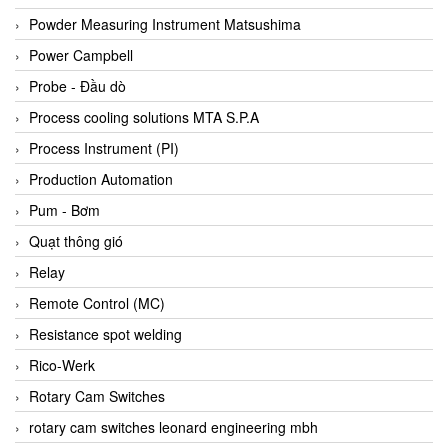
Bihl+wiedemann
Powder Measuring Instrument Matsushima
Bilz
Power Campbell
Binder Connector
Probe - Đầu dò
Biotech
Process cooling solutions MTA S.P.A
BirdX Vietnam
Process Instrument (PI)
BK Vibro
Production Automation
Black Box
Pum - Bơm
BlackBox Vietnam
Quạt thông gió
BLAGDON PUMP
Relay
Bloom Engineering
Remote Control (MC)
Boneng
Resistance spot welding
Bopp & Reuther Messtechnik
Rico-Werk
Bosch
Rotary Cam Switches
Boydcorp
rotary cam switches leonard engineering mbh