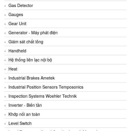
ARCA Regler
Gas Detector
Arcos Hydraulik
Gauges
Ardetem-Sfere-Vietnam
Gear Unit
Argal
Generator - Máy phát điện
AS ENERGI
Giám sát chất lỏng
ASCO CO2
Handheld
Asker
Hệ thống liên lạc nội bộ
AT2E
Heat
ATC Pneumatic
Industrial Brakes Ametek
ATEX System
Industrial Position Sensors Temposonics
ATI - IA
Inspection Systems Woehler Technik
ATI (Analytical Technology Inc)
Inverter - Biến tần
Atos
Khớp nối an toàn
Atrax
Level Switch