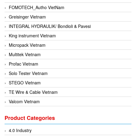
FOMOTECH_Autho VietNam
Greisinger Vietnam
INTEGRAL HYDRAULIK/ Bondioli & Pavesi
King instrument Vietnam
Micropack Vietnam
Multitek Vietnam
Profac Vietnam
Solo Tester Vietnam
STEGO Vietnam
TE Wire & Cable Vietnam
Valcom Vietnam
Woodward Vietnam
Product Categories
3CTEST Vietnam
4B VietNam Vietnam
4.0 Industry