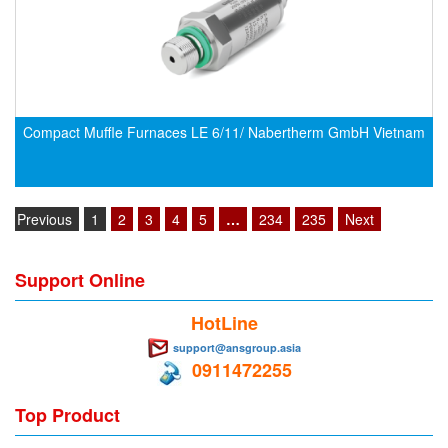
EMC PARTNER
EMCSOSIN
Emerson/Vertiv
EMG
Compact Muffle Furnaces LE 6/11/ Nabertherm GmbH Vietnam
Emotron
ENCEL Vietnam
Endress+Hauser
Previous
1
2
3
4
5
…
234
235
Next
Enensys Vietnam
Enerdoor
Support Online
Enerpac
HotLine
ENERSYS
support@ansgroup.asia
Enolgas
0911472255
Envada
Top Product
Environmental Compliance Products