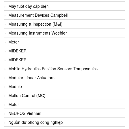
Barel Vietnam
Máy tuốt dây cáp điện
Barksdale
Measurement Devices Campbell
Bartec
Measuring & Inspection (M&I)
Basco
Measuring Instruments Woehler
Baumer
Meter
Baumuller Vietnam
MIDEKER
Baykee
MIDEKER
BBC Bircher Smart Access
Mobile Hydraulics Position Sensors Temposonics
BCS ITALY
Modular Linear Actuators
BEA SENSORS
Module
Beacon Extender
Motion Control (MC)
Beckhoff
Motor
Bedook
NEUROS Vietnam
Bei Sensor
Nguồn dự phòng công nghiệp