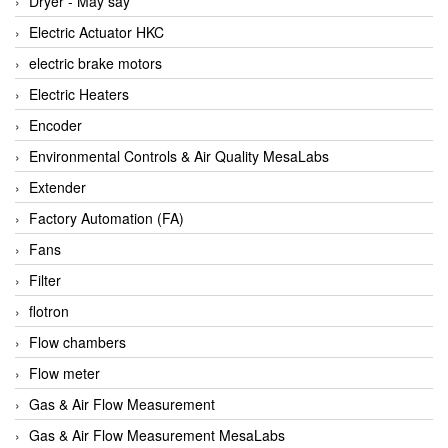
Dryer - Máy sấy
Anritsu
Electric Actuator HKC
ANTEC S.A
electric brake motors
Antico pumps
Electric Heaters
Anybus/ HMS
Encoder
AOBEN
Environmental Controls & Air Quality MesaLabs
Apex Dynamics Vietnam
Extender
Apex Dynamics Vietnam
Factory Automation (FA)
Apiste
Fans
APLISENS VietNam
Filter
Apollo Fire
flotron
Appleton
Flow chambers
AQ Matic
Flow meter
Aqualabo Vietnam
Gas & Air Flow Measurement
Aquametro
Gas & Air Flow Measurement MesaLabs