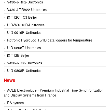
V430-J-RH2-Unitronics
EPC
V430-J-TRA22-Unitronics
EPE Process Filters & Accumulators
iX T12C - C3 Beijer
Epro/Emerson
UID-W1616R-Unitronics
ERE WIRELESS
UID-0016R-Unitronics
Erhardt-Leimer
Rotronic HygroLog TL-1D data loggers for temperature
Erhardt-Leimer
UID-0808T-Unitronics
Erhardt-leimer
iX T12B Beijer
ERICHSEN
V430-J-T38-Unitronics
Erinda/Delta
UID-0808R-Unitronics
ESA Automation Vietnam
Esa Pyronics
News
Euchner
ACEB Electronique - Premium Industrial Time Synchronization
EUCHNER GmbH + Co. KG VietNam
and Display Systems from France
Eurotherm Vietnam
RA system
Eurovent