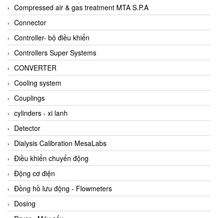
AKUSENSE
Compressed air & gas treatment MTA S.P.A
ALA OFFICINE SPA
Connector
Albrecht-Automatik Viet Nam
Controller- bộ điều khiển
Allen Bradley Vietnam
Controllers Super Systems
Alpha Moisture Vietnam
CONVERTER
Alpha-Achem Vietnam
Cooling system
Alphino
Couplings
ALRE-IT Vietnam
cylinders - xi lanh
Altech
Detector
Amarillo Gear
Dialysis Calibration MesaLabs
Ametek
Điều khiển chuyển động
AMPTRON Vietnam
Động cơ điện
AND Vietnam
Đồng hồ lưu động - Flowmeters
ANDERSON-NEGELE
Dosing
ANDILOG Technologies Vietnam