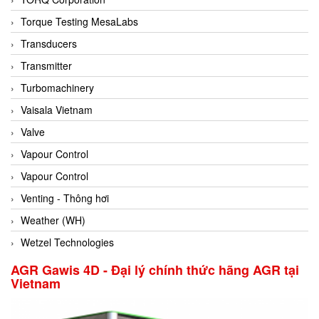
Conch
Torque Testing MesaLabs
Conductix/ WAMPFLER
Transducers
Contrec
Transmitter
Contrinex
Turbomachinery
Control Solution Minesota
Vaisala Vietnam
Copeland
Valve
Cortem
Vapour Control
Cosa Xentaur
Vapour Control
Cosil
Venting - Thông hơi
Coulton
Weather (WH)
Crouzet
Wetzel Technologies
Crowcon
AGR Gawis 4D - Đại lý chính thức hãng AGR tại
Vietnam
Crutec Dust Zero Vietnam
Crydom