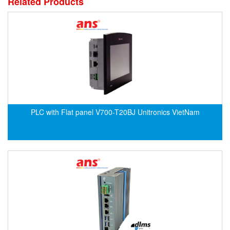
Related Products
ECKERLE
Ecom-EX
ECONEX
Edward
EES
EGE Elektronik
Eilersen Vietnam
PLC with Flat panel V700-T20BJ Unitronics VietNam
Ekstrom-Carlson
Elands Cable Vietnam
Elap Vietnam
Electro Adda
Electro Industries
Electronic Design System S.R.L Vietnam
Electronics Inc. Viet Nam