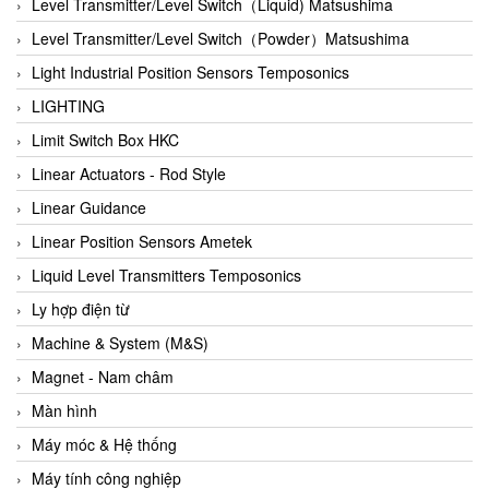
Auma
Level Transmitter/Level Switch（Liquid) Matsushima
Autec
Level Transmitter/Level Switch（Powder）Matsushima
Auto Flow
Light Industrial Position Sensors Temposonics
Automatic valve
LIGHTING
Aventics
Limit Switch Box HKC
Avproglobal
Linear Actuators - Rod Style
Axiomtek
Linear Guidance
AZBIL
Linear Position Sensors Ametek
B&C Electronics
Liquid Level Transmitters Temposonics
B&R
Ly hợp điện từ
Babcok wilcox
Machine & System (M&S)
Baelz Automatic Vietnam
Magnet - Nam châm
Bahr Modultechnik Vietnam
Màn hình
Balluff
Máy móc & Hệ thống
BamBo Vietnam
Máy tính công nghiệp