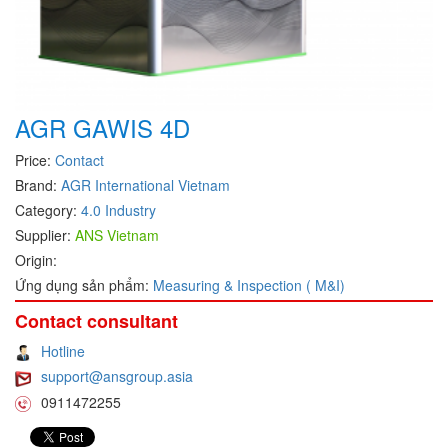
DEIF
Delmhorst VietNam
DELTA
AGR GAWIS 4D
Delta Ohm
Delta sensor
Price:
Contact
Brand:
AGR International Vietnam
Delta-mobrey
Category:
4.0 Industry
DEMA Engineering/ Foam- IT
Supplier:
ANS Vietnam
DESAX
Origin:
DET-TRONICS
Ứng dụng sản phẩm:
Measuring & Inspection ( M&I)
Deublin
Contact consultant
Diakont
Hotline
Dias Infrared
support@ansgroup.asia
0911472255
DINA Elektronik
Dinel