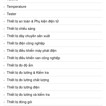
CCS
Temperature
CD Automation
Tester
CEAG Sicherheitst
Thiết bị an toàn & Phụ kiện điện tử
CEIA Vietnam
Thiết bị chiếu sáng
Celduc Vietnam
Thiết bị dây chuyền sản xuất
Cemb
Thiết bị điện công nghiệp
Centec GmbH
Thiết bị điều khiển máy phát điện
CEQUBE
Thiết bị điều khiển van công nghiệp
CHAUVIN ARNOUX
Thiết bị đo độ ẩm
Checkline
Thiết bị đo lường & Kiểm tra
Chino
Thiết bị đo lường chất lượng
Chiyoda Seiki
Thiết bị đo lường điện
Chiyoda-Tsusho
Thiết bị đo lường và kiểm tra
Chongqing Huaneng
Thiết bị đóng gói