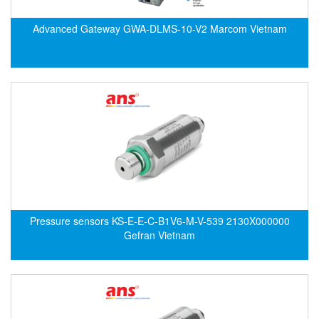
Electro-Sensors Vietnam
Elektrogas Vietnam
Advanced Gateway GWA-DLMS-10-V2 Marcom Vietnam
Elektrophysik Vietnam
elesa-ganter
ELETTA
Elettrotek Kabel
ELGO Electronic
ELIS PLZEŇ
ELMEKO
ELMESS-Thermosystemtechnik
Pressure sensors KS-E-E-C-B1V6-M-V-539 2130X000000
Eltex-Elektrostatik
Gefran Vietnam
Eltherm
ELTRA Encoder
ELVEM Vietnam
Emaco