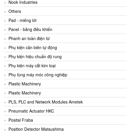
Beijer
Nook Industries
Beinlich-pumps
Others
Beka
Pad - miếng lót
BEKO
Panel - bảng điều khiển
Belimo
Phanh an toàn điện từ
Benetech Vietnam
Phụ kiện căn biên tự động
Bently Nevada
Phụ kiện hiệu chuẩn độ rung
Bentone Vietnam
Phụ kiện máy cắt kim loại
Bernstein Vietnam
Phụ tùng máy móc công nghiệp
Berthold
Plastic Machinery
Bestech
Plastic Machinery
Bestech
PLS, PLC and Network Modules Ametek
BETA
Pneumatic Actuator HKC
Bifold
Posital Fraba
Bihl+wiedemann
Position Detector Matsushima