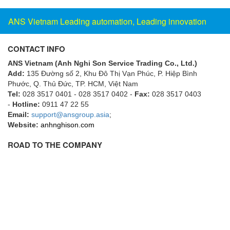
Flowline
ANS Vietnam Leading automation, Leading innovation
Flow-Mon
Flowserve
CONTACT INFO
Fluke Process Instruments Vietnam
ANS Vietnam (Anh Nghi Son Service Trading Co., Ltd.)
Add:
135 Đường số 2, Khu Đô Thị Vạn Phúc, P. Hiệp Bình
FMS Vietnam
Phước, Q. Thủ Đức, TP. HCM
, Việt Nam
FOKO / Wintriss
Tel:
028 3517 0401 - 028 3517 0402 -
Fax:
028 3517 0403
-
Hotline:
0911 47 22 55
Fomotech Vietnam
Email:
support@ansgroup.asia
;
Website:
anhnghison.com
Forbes Marshall
FORNEY
ROAD TO THE COMPANY
Fortex
Fortress
Fossil Power Systems
FPZ
Francia Srl Vietnam