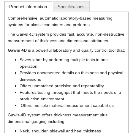
Di-Soric
Product information
Specifications
Di-Soric
Comprehensive, automatic laboratory-based measuring
Dixon Valve
systems for plastic containers and preforms
Doctor Led Vietnam
The
Gawis 4D
system provides fast, accurate, non-destructive
measurement of thickness and dimensional attributes.
DOLD - Autho ANS
Gawis 4D
is a powerful laboratory and quality control tool that:
Dold Vietnam
Dongdo Tech
Saves labor by performing multiple tests in one
operation
Donghwa Valve
Provides documented details on thickness and physical
Dongkun
dimensions
Offers unmatched precision and repeatability
Dosing Pump
Features testing throughput that meets the needs of a
DR. NEUMANN Peltier-Technik
production environment
Offers multiple material measurement capabilities
Driesen Kern
Dropsa Vietnam
Gawis-4D system offers thickness measurement plus
dimensional gauging including
Druck
Neck, shoulder, sidewall and heel thickness